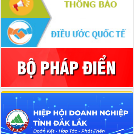
cho trạm y tế cấp xã
Du lịch Đắk Lắk nâng tầm trải nghiệm
du khách thông qua Hệ thống cơ sở dữ
liệu và Bản đồ số
Tập huấn ứng dụng trí tuệ nhân tạo (AI)
trong thương mại điện tử năm 2026
Đoàn đại biểu Quốc hội tỉnh Đắk Lắk
trao đổi thông tin trước Kỳ họp thứ
nhất, Quốc hội khóa XVI
Quyết liệt cải cách hành chính, khơi
thông nguồn lực phát triển
Nâng cao hiệu lực, hiệu quả HĐND
tỉnh thông qua hiện đại hóa hành chính
Xã Ea Phê gắn cải cách hành chính với
chuyển đổi số
Phó Chủ tịch Thường trực UBND tỉnh
Hồ Thị Nguyên Thảo làm việc tại Trung
tâm Phục vụ hành chính công xã Ea
Phê
Xây dựng nền hành chính số đồng
hành cùng nông dân dân, doanh nghiệp