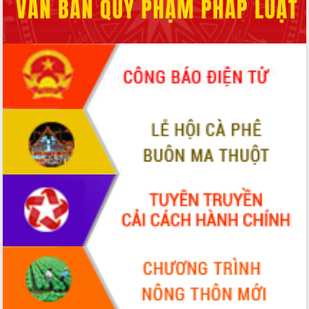
Khơi thông điểm nghẽn, đẩy nhanh
giải ngân vốn khắc phục thiên tai
HĐND tỉnh thông qua điều chỉnh Quy
hoạch tỉnh thời kỳ 2021-2030
Hội thảo góp ý hồ sơ điều chỉnh quy
hoạch tỉnh Đắk Lắk thời kỳ 2021-2030,
tầm nhìn đến năm 2050
Nâng cao hiệu quả hoạt động của các
doanh nghiệp nhà nước
Hội nghị triển khai kết nối mạng
truyền số liệu chuyên dùng phục vụ cơ
quan Đảng, Nhà nước
Lễ phát động chuỗi hoạt động chung
tay làm sạch môi trường
Xã Ea Kar bước chuyển mình trong
công tác cải cách hành chính mô hình
mới
UBND tỉnh họp báo định kỳ tháng 4
năm 2026
Hội thảo khoa học “Giải pháp thúc đẩy
phát triển nền kinh tế xanh tại tỉnh