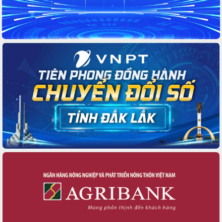
Giai đoạn 2026-2030, Đắk Lắk phấn
đấu có 77% xã đạt chuẩn nông thôn
mới
Chuyển đổi số 'mở đường' cho nông
nghiệp Đắk Lắk tăng trưởng bứt phá
Triển khai đồng bộ đo đạc, lập hồ sơ
địa chính, hoàn thiện cơ sở dữ liệu đất
đai
Ứng dụng sinh trắc học - Bước tiến
trong hành trình chuyển đổi số tại Đắk
Lắk
Đắk Lắk nâng cao hiệu quả công tác
Đảng từ Sổ tay đảng viên điện tử
Đắk Lắk đẩy mạnh nuôi biển công
nghệ, hướng tới phát triển thủy sản
bền vững
Tập huấn nâng cao năng lực triển khai
chuyển đổi số cho cán bộ, công chức
cấp xã
Đắk Lắk phát động hưởng ứng Ngày