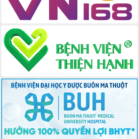
phiếu
Đắk Lắk sẵn sàng các điều kiện cho
Ngày hội bầu cử đại biểu Quốc hội
khóa XVI và HĐND các cấp nhiệm kỳ
2026-2031
Đảm bảo cuộc bầu cử đại biểu Quốc
hội và đại biểu HĐND các cấp diễn ra
an toàn, hiệu quả, đúng quy định
Thủ tướng Chính phủ Phạm Minh Chính
kiểm tra, chỉ đạo hoàn thành các dự
án cao tốc và thăm khu tái định cư tại
Đắk Lắk
Sôi nổi Hội đua ngựa truyền thống Gò
Thì Thùng mừng Xuân Bính Ngọ 2026
Lãnh đạo tỉnh dâng hương tưởng niệm
tại Đập Đồng Cam đầu Xuân Bính Ngọ
Ngành nông nghiệp phấn đấu tăng
trưởng đạt 5,86% trong năm 2026
UBND tỉnh Đắk Lắk triển khai công tác
quốc phòng, quân sự địa phương năm
2026