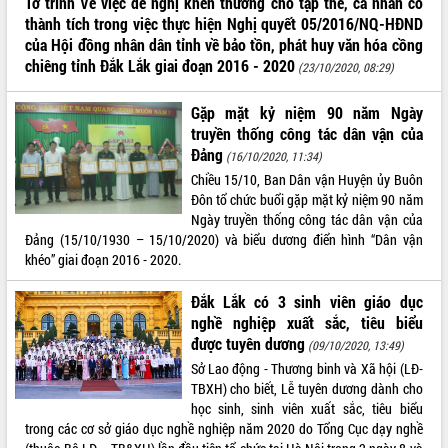
Tờ trình Về việc đề nghị khen thưởng cho tập thể, cá nhân có
thành tích trong việc thực hiện Nghị quyết 05/2016/NQ-HĐND
VIDEO
của Hội đồng nhân dân tỉnh về bảo tồn, phát huy văn hóa cồng
chiêng tỉnh Đắk Lắk giai đoạn 2016 - 2020
(23/10/2020, 08:29)
Gặp mặt kỷ niệm 90 năm Ngày
truyền thống công tác dân vận của
Đảng
(16/10/2020, 11:34)
Chiều 15/10, Ban Dân vận Huyện ủy Buôn
Đôn tổ chức buổi gặp mặt kỷ niệm 90 năm
Ngày truyền thống công tác dân vận của
Hội nghị UBND tỉnh Đắk Lắk thường kỳ
Đảng (15/10/1930 – 15/10/2020) và biểu dương điển hình “Dân vận
tháng 7/2026
khéo” giai đoạn 2016 - 2020.
Lễ truy tặng danh hiệu “Bà Mẹ Việt
Nam Anh hùng” và trao Huân chương
Đắk Lắk có 3 sinh viên giáo dục
Lao động
nghề nghiệp xuất sắc, tiêu biểu
UBND tỉnh Đắk Lắk triển khai nhiệm
được tuyên dương
(09/10/2020, 13:49)
vụ 6 tháng cuối năm 2026
Sở Lao động - Thương binh và Xã hội (LĐ-
ALBUM ẢNH
Kỳ họp thứ Hai, Hội đồng nhân dân
TBXH) cho biết, Lễ tuyên dương dành cho
tỉnh khóa XI quyết nghị nhiều nội dung
học sinh, sinh viên xuất sắc, tiêu biểu
quan trọng
trong các cơ sở giáo dục nghề nghiệp năm 2020 do Tổng Cục dạy nghề
Bí thư Tỉnh ủy Lương Nguyễn Minh