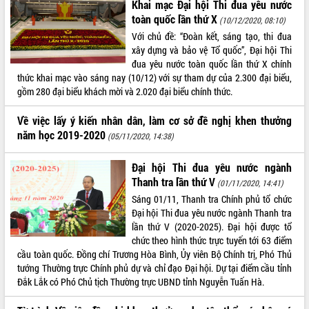
Khai mạc Đại hội Thi đua yêu nước
toàn quốc lần thứ X
ĐIỂM TIN VĂN BẢN
(10/12/2020, 08:10)
Với chủ đề: “Đoàn kết, sáng tạo, thi đua
QUY HOẠCH - KẾ HOẠCH
xây dựng và bảo vệ Tổ quốc”, Đại hội Thi
đua yêu nước toàn quốc lần thứ X chính
thức khai mạc vào sáng nay (10/12) với sự tham dự của 2.300 đại biểu,
gồm 280 đại biểu khách mời và 2.020 đại biểu chính thức.
Về việc lấy ý kiến nhân dân, làm cơ sở đề nghị khen thưởng
năm học 2019-2020
(05/11/2020, 14:38)
Đại hội Thi đua yêu nước ngành
Thanh tra lần thứ V
(01/11/2020, 14:41)
Sáng 01/11, Thanh tra Chính phủ tổ chức
Đại hội Thi đua yêu nước ngành Thanh tra
lần thứ V (2020-2025). Đại hội được tổ
chức theo hình thức trực tuyến tới 63 điểm
cầu toàn quốc. Đồng chí Trương Hòa Bình, Ủy viên Bộ Chính trị, Phó Thủ
tướng Thường trực Chính phủ dự và chỉ đạo Đại hội. Dự tại điểm cầu tỉnh
Đắk Lắk có Phó Chủ tịch Thường trực UBND tỉnh Nguyễn Tuấn Hà.