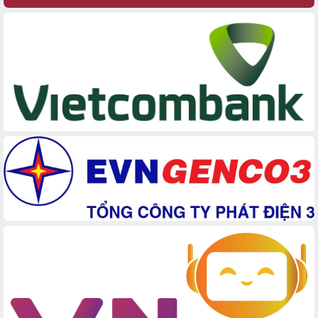
Quyền của người tiêu dùng Việt Nam
2026
Đẩy mạnh cải cách hành chính, quyết
tâm đạt được mục tiêu tăng trưởng
hai con số trong năm 2026
Tổ chức trang trọng Lễ hội Đền thờ
Lương Văn Chánh năm 2026
Phó Bí thư Tỉnh ủy Đắk Lắk Đỗ Hữu
Huy giữ chức Bí thư Đảng ủy Ủy Ban
Nhân dân tỉnh
Bệnh án điện tử thúc đẩy chuyển đổi
số y tế tại Đắk Lắk
Chuyển đổi số thư viện: Mở rộng
không gian tri thức trong thời đại số
Đánh giá, rút kinh nghiệm công tác tổ
chức diễn tập trước ngày bầu cử
Chương trình “Gặp gỡ hữu nghị –
Friendship Meeting New Year 2026”
Bầu cử Quốc hội và HĐND: Cử tri Đắk
Lắk gửi gắm niềm tin, kỳ vọng vào lá