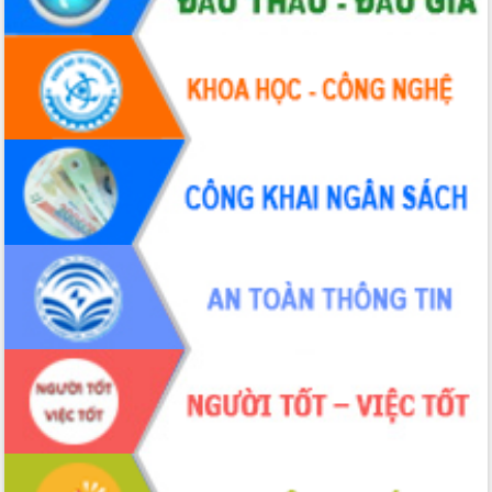
thực
Quyết liệt tháo gỡ vướng mắc, đẩy
nhanh tiến độ các dự án trọng điểm
trong Khu kinh tế Nam Phú Yên
Hòn Yến phát triển du lịch gắn với bảo
tồn biển
Lấy ý kiến điều chỉnh Quy hoạch tỉnh
Đắk Lắk thời kỳ 2021-2030, tầm nhìn
đến năm 2050
Phát động chiến dịch 30 ngày đêm
giải phóng mặt bằng Tuyến đường bộ
ven biển
Đắk Lắk nỗ lực thúc đẩy tăng trưởng
kinh tế từ 10% trở lên trong Quý
II/2026
Đắk Lắk ký kết thỏa thuận hợp tác về
chuyển đổi số giai đoạn 2026 – 2030
với Tập đoàn Bưu chính Viễn thông
Việt Nam
Thứ trưởng Bộ Y tế làm việc với tỉnh
Đắk Lắk về phát triển nhân lực y tế