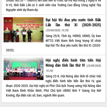
(thuộc Bộ LĐ – TB&XH) lần đầu tiên tổ chức tại Hà Nội trong 2 ngày 8 và
Triết thăm, tặng quà người có công với
9-10, tỉnh Đắk Lắk có 3 sinh viên của Trường Cao đẳng Công nghệ Tây
cách mạng
Nguyên vinh dự tham dự.
Rà soát, hoàn thiện hệ thống thiết chế
Đại hội thi đua yêu nước tỉnh Đắk
văn hóa, thể thao đáp ứng yêu cầu
Lắk lần thứ XI (2020-2025)
phát triển mới
(25/09/2020, 15:29)
Thường trực HĐND tỉnh Đắk Lắk gặp
LIÊN KẾT WEB
mặt Đoàn chuyên gia y tế TP. Hồ Chí
Sáng 25/9, Tỉnh ủy, HĐND, UBND, Ủy ban
Minh
MTTQ Việt Nam tỉnh long trọng tổ chức
Đại hội Thi đua yêu nước lần thứ XI (2020-
Lễ truy điệu và an táng hài cốt liệt sĩ
2025).
tại Nghĩa trang Liệt sĩ xã Sơn Hòa
THỐNG KÊ TRUY CẬP
Bàn giải pháp tháo gỡ khó khăn trong
Hội nghị điển hình tiên tiến Hội
xuất khẩu sầu riêng và triển khai quy
Hôm nay:
9843
Nông dân tỉnh lần thứ IV
(23/09/2020,
định EUDR
Tất cả:
66022583
16:24)
Thứ trưởng Bộ Nông nghiệp và Môi
Sáng 23-9, Hội Nông dân tỉnh tổ chức Hội
trường Nguyễn Hoàng Hiệp khảo sát
nghị điển hình tiên tiến lần thứ IV, giai
vùng trồng và doanh nghiệp đóng gói
đoạn 2020-2025. Dự Hội nghị có Phó Chủ tịch Trung ương Hội Nông dân
sầu riêng tại Đắk Lắk
Việt Nam Đinh Khắc Đính; Phó Chủ tịch UBND tỉnh Y Giang Gry Niê
Trình diễn nghệ thuật chế biến các
Knơng; đại diện các sở, ban, ngành liên quan.
món ăn từ sầu riêng
Đắk Lắk công bố Quy hoạch và xúc