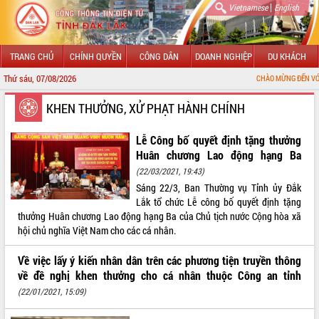
|
Vietnamese
English
TRANG CHỦ
CHÍNH QUYỀN
CÔNG DÂN
DOANH NGHIỆP
DU KHÁCH
Thứ sáu, 07/08/2026
CHÀO MỪNG ĐẾN VỚI CỔNG THÔNG T
GIỚI THIỆU
KHEN THƯỞNG, XỬ PHẠT HÀNH CHÍNH
LÃNH ĐẠO UBND TỈNH
Lễ Công bố quyết định tặng thưởng
Huân chương Lao động hạng Ba
TIN TỨC SỰ KIỆN
(22/03/2021, 19:43)
Sáng 22/3, Ban Thường vụ Tỉnh ủy Đắk
SỞ, BAN, NGÀNH
Lắk tổ chức Lễ công bố quyết định tặng
thưởng Huân chương Lao động hạng Ba của Chủ tịch nước Cộng hòa xã
UBND CÁC XÃ, PHƯỜNG
hội chủ nghĩa Việt Nam cho các cá nhân.
THÔNG TIN CHỈ ĐẠO ĐIỀU HÀNH
Về việc lấy ý kiến nhân dân trên các phương tiện truyền thông
về đề nghị khen thưởng cho cá nhân thuộc Công an tỉnh
HỆ THỐNG VĂN BẢN
(22/01/2021, 15:09)
VĂN BẢN HĐND TỈNH