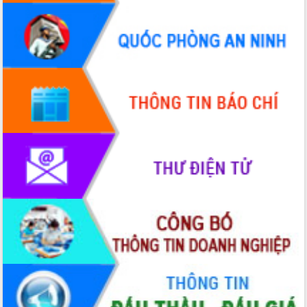
Đắk Lắk”
Tăng cường giám sát, đôn đốc thực
hiện nhiệm vụ quản lý tài sản công
hàng tuần
Tháo gỡ những vướng mắc, đẩy mạnh
công tác cải cách thủ tục hành chính
tại Trung tâm Phục vụ hành chính
công tỉnh
Đắk Lắk: Tôn vinh 46 giải pháp tại Hội
thi Sáng tạo Kỹ thuật 2024 - 2025
Đắk Lắk rà soát, điều chỉnh Đề án 190
về phát triển nuôi trồng thủy sản
Phó Chủ tịch UBND tỉnh Đắk Lắk
Trương Công Thái kiểm tra thực địa
Dự án cao tốc Khánh Hòa - Buôn Ma
Thuột
Định vị cà phê Việt Nam như một “di
sản sống” trong dòng chảy toàn cầu
Xây dựng nông thôn mới: Nâng cao đời
sống người dân từ những mô hình thiết