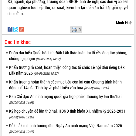
Sở, ngành, địa phương, Trưởng đoàn ĐBQH tỉnh đề nghị các đơn vị có liên
quan nghiêm túc tiếp thu, rà soát, kiểm tra lại để sớm trả lời, giải quyết
cho cử tri.
Minh Huệ
In
Các tin khác
Đoàn đại biểu Quốc hội tỉnh Đắk Lắk thảo luận tại tổ về công tác phòng,
chống tội phạm
(06/08/2026, 18:32)
Khẩn trương rà soát, hoàn thiện công tác tổ chức Lễ hội Sầu riêng Đắk
Lắk năm 2026
(06/08/2026, 18:27)
Khẩn trương hoàn thành các mục tiêu còn lại của Chương trình hành
động số 14 của Tỉnh ủy về phát triển văn hóa
(06/08/2026, 17:30)
Ban Chỉ đạo An ninh mạng quốc gia họp phiên thường kỳ lần thứ hai
(06/08/2026, 14:06)
Kỳ họp chuyên đề lần thứ hai, HĐND tỉnh khóa XI, nhiệm kỳ 2026-2031
(06/08/2026, 12:02)
Đắk Lắk mít tinh hưởng ứng Ngày An ninh mạng Việt Nam năm 2026
(06/08/2026, 10:47)