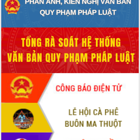
Hội thảo khoa học “Giải pháp thúc đẩy
phát triển nền kinh tế xanh tại tỉnh
Đắk Lắk”
Tăng cường giám sát, đôn đốc thực
hiện nhiệm vụ quản lý tài sản công
hàng tuần
Tháo gỡ những vướng mắc, đẩy mạnh
công tác cải cách thủ tục hành chính
tại Trung tâm Phục vụ hành chính
công tỉnh
Đắk Lắk: Tôn vinh 46 giải pháp tại Hội
thi Sáng tạo Kỹ thuật 2024 - 2025
Đắk Lắk rà soát, điều chỉnh Đề án 190
về phát triển nuôi trồng thủy sản
Phó Chủ tịch UBND tỉnh Đắk Lắk
Trương Công Thái kiểm tra thực địa
Dự án cao tốc Khánh Hòa - Buôn Ma
Thuột
Định vị cà phê Việt Nam như một “di
sản sống” trong dòng chảy toàn cầu