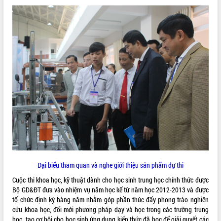
quan trọng
Bí thư Tỉnh ủy Lương Nguyễn Minh
Triết thăm, tặng quà người có công với
cách mạng
Rà soát, hoàn thiện hệ thống thiết chế
văn hóa, thể thao đáp ứng yêu cầu
LIÊN KẾT WEB
phát triển mới
Thường trực HĐND tỉnh Đắk Lắk gặp
mặt Đoàn chuyên gia y tế TP. Hồ Chí
Minh
THỐNG KÊ TRUY CẬP
Lễ truy điệu và an táng hài cốt liệt sĩ
tại Nghĩa trang Liệt sĩ xã Sơn Hòa
Hôm nay:
10624
Bàn giải pháp tháo gỡ khó khăn trong
Tất cả:
66096292
xuất khẩu sầu riêng và triển khai quy
định EUDR
Đại biểu tham quan và nghe giới thiệu sản phẩm dự thi
Thứ trưởng Bộ Nông nghiệp và Môi
Cuộc thi khoa học, kỹ thuật dành cho học sinh trung học chính thức được
trường Nguyễn Hoàng Hiệp khảo sát
Bộ GD&ĐT đưa vào nhiệm vụ năm học kể từ năm học 2012-2013 và được
vùng trồng và doanh nghiệp đóng gói
tổ chức định kỳ hàng năm nhằm góp phần thúc đẩy phong trào nghiên
sầu riêng tại Đắk Lắk
cứu khoa học, đổi mới phương pháp dạy và học trong các trường trung
Trình diễn nghệ thuật chế biến các
học, tạo cơ hội cho học sinh ứng dụng kiến thức đã học để giải quyết các