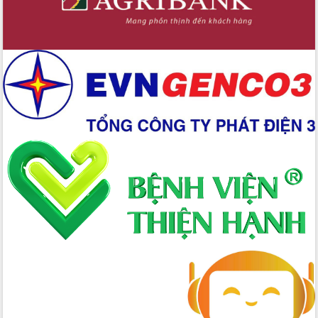
quốc phòng, quân sự địa phương năm
2026
Đắk Lắk tập trung toàn lực khắc phục
tồn tại IUU, sẵn sàng làm việc với
Đoàn thanh tra EC
Chủ tịch UBND tỉnh Tạ Anh Tuấn thăm,
chúc mừng các bệnh viện nhân Ngày
Thầy thuốc Việt Nam
Rộn ràng lễ hội truyền thống Sông
nước Đà Nông lần thứ I năm 2026
Kỳ họp Chuyên đề lần thứ Năm, HĐND
tỉnh Đắk Lắk thông qua các nghị quyết
quan trọng
Thống nhất danh sách giới thiệu ứng
cử đại biểu Quốc hội khoá XVI và đại
biểu HĐND tỉnh Đắk Lắk, nhiệm kỳ
2026-2031
Phát động hai phong trào thi đua quan
trọng trong kỷ nguyên mới
Hội nghị lần thứ tư Ban Chỉ đạo công