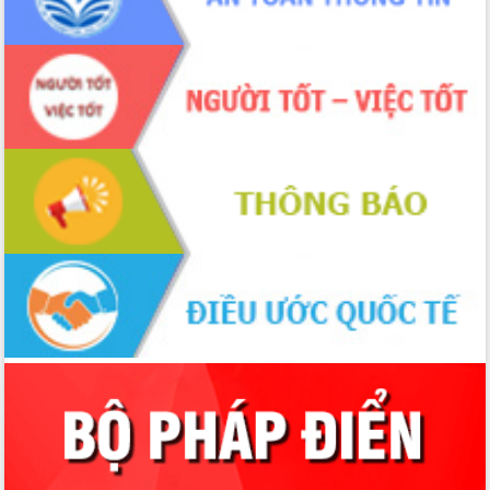
Xây dựng nền hành chính số đồng
hành cùng nông dân dân, doanh nghiệp
Giai đoạn 2026-2030, Đắk Lắk phấn
đấu có 77% xã đạt chuẩn nông thôn
mới
Chuyển đổi số 'mở đường' cho nông
nghiệp Đắk Lắk tăng trưởng bứt phá
Triển khai đồng bộ đo đạc, lập hồ sơ
địa chính, hoàn thiện cơ sở dữ liệu đất
đai
Ứng dụng sinh trắc học - Bước tiến
trong hành trình chuyển đổi số tại Đắk
Lắk
Đắk Lắk nâng cao hiệu quả công tác
Đảng từ Sổ tay đảng viên điện tử
Đắk Lắk đẩy mạnh nuôi biển công
nghệ, hướng tới phát triển thủy sản
bền vững
Tập huấn nâng cao năng lực triển khai
chuyển đổi số cho cán bộ, công chức