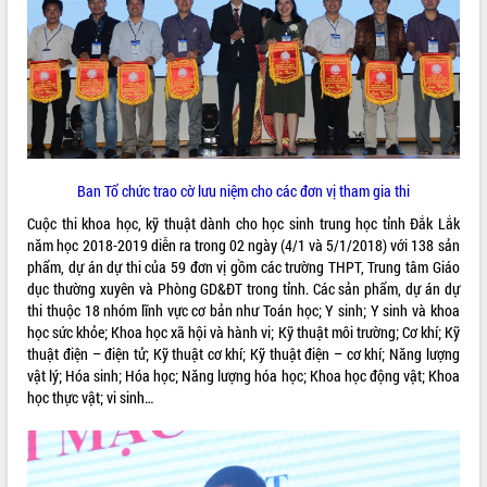
ĐIỂM TIN VĂN BẢN
QUY HOẠCH - KẾ HOẠCH
Ban Tổ chức trao cờ lưu niệm cho các đơn vị tham gia thi
Cuộc thi khoa học, kỹ thuật dành cho học sinh trung học tỉnh Đắk Lắk
năm học 2018-2019 diễn ra trong 02 ngày (4/1 và 5/1/2018) với 138 sản
phẩm, dự án dự thi của 59 đơn vị gồm các trường THPT, Trung tâm Giáo
dục thường xuyên và Phòng GD&ĐT trong tỉnh. Các sản phẩm, dự án dự
thi thuộc 18 nhóm lĩnh vực cơ bản như Toán học; Y sinh; Y sinh và khoa
học sức khỏe; Khoa học xã hội và hành vi; Kỹ thuật môi trường; Cơ khí; Kỹ
thuật điện – điện tử; Kỹ thuật cơ khí; Kỹ thuật điện – cơ khí; Năng lượng
vật lý; Hóa sinh; Hóa học; Năng lượng hóa học; Khoa học động vật; Khoa
học thực vật; vi sinh…