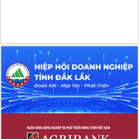
Bầu cử Quốc hội và HĐND: Cử tri Đắk
Lắk gửi gắm niềm tin, kỳ vọng vào lá
phiếu
Đắk Lắk sẵn sàng các điều kiện cho
Ngày hội bầu cử đại biểu Quốc hội
khóa XVI và HĐND các cấp nhiệm kỳ
2026-2031
Đảm bảo cuộc bầu cử đại biểu Quốc
hội và đại biểu HĐND các cấp diễn ra
an toàn, hiệu quả, đúng quy định
Thủ tướng Chính phủ Phạm Minh Chính
kiểm tra, chỉ đạo hoàn thành các dự
án cao tốc và thăm khu tái định cư tại
Đắk Lắk
Sôi nổi Hội đua ngựa truyền thống Gò
Thì Thùng mừng Xuân Bính Ngọ 2026
Lãnh đạo tỉnh dâng hương tưởng niệm
tại Đập Đồng Cam đầu Xuân Bính Ngọ
Ngành nông nghiệp phấn đấu tăng
trưởng đạt 5,86% trong năm 2026
UBND tỉnh Đắk Lắk triển khai công tác