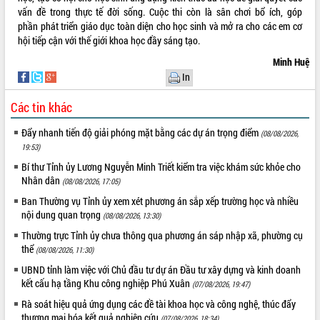
món ăn từ sầu riêng
vấn đề trong thực tế đời sống. Cuộc thi còn là sân chơi bổ ích, góp
Đắk Lắk công bố Quy hoạch và xúc
phần phát triển giáo dục toàn diện cho học sinh và mở ra cho các em cơ
tiến đầu tư tỉnh
hội tiếp cận với thế giới khoa học đầy sáng tạo.
Ngành cá ngừ Đắk Lắk chủ động thích
Minh Huệ
ứng để giữ vững thị trường xuất khẩu
In
Diễn đàn Kinh tế tư nhân Việt Nam đột
phá cơ chế - Hợp tác công tư
Các tin khác
Đề án 06 tạo bước ngoặt đột phá trong
cải cách hành chính tỉnh Đắk Lắk
Đẩy nhanh tiến độ giải phóng mặt bằng các dự án trọng điểm
(08/08/2026,
19:53)
Kết nối tour, đẩy mạnh chuyển đổi số
để phát triển du lịch Đắk Lắk
Bí thư Tỉnh ủy Lương Nguyễn Minh Triết kiểm tra việc khám sức khỏe cho
Nhân dân
Khởi động Dự án Đầu tư xây dựng hạ
(08/08/2026, 17:05)
tầng kỹ thuật Cụm công nghiệp Tân
Ban Thường vụ Tỉnh ủy xem xét phương án sắp xếp trường học và nhiều
Tiến
nội dung quan trọng
(08/08/2026, 13:30)
Gặp mặt các cơ quan báo chí nhân Kỷ
Thường trực Tỉnh ủy chưa thông qua phương án sáp nhập xã, phường cụ
niệm 101 năm Ngày Báo chí Cách
thể
(08/08/2026, 11:30)
mạng Việt Nam
UBND tỉnh làm việc với Chủ đầu tư dự án Đầu tư xây dựng và kinh doanh
Đắk Lắk sơ kết 4 năm triển khai thực
kết cấu hạ tầng Khu công nghiệp Phú Xuân
(07/08/2026, 19:47)
hiện Đề án 06 của Chính phủ
Rà soát hiệu quả ứng dụng các đề tài khoa học và công nghệ, thúc đẩy
Họp báo thông tin về Hội nghị Công bố
thương mại hóa kết quả nghiên cứu
(07/08/2026, 18:34)