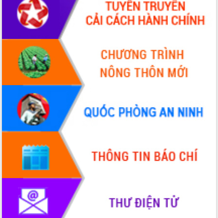
Xây dựng nông thôn mới: Nâng cao đời
sống người dân từ những mô hình thiết
thực
Quyết liệt tháo gỡ vướng mắc, đẩy
nhanh tiến độ các dự án trọng điểm
trong Khu kinh tế Nam Phú Yên
Hòn Yến phát triển du lịch gắn với bảo
tồn biển
Lấy ý kiến điều chỉnh Quy hoạch tỉnh
Đắk Lắk thời kỳ 2021-2030, tầm nhìn
đến năm 2050
Phát động chiến dịch 30 ngày đêm
giải phóng mặt bằng Tuyến đường bộ
ven biển
Đắk Lắk nỗ lực thúc đẩy tăng trưởng
kinh tế từ 10% trở lên trong Quý
II/2026
Đắk Lắk ký kết thỏa thuận hợp tác về
chuyển đổi số giai đoạn 2026 – 2030
với Tập đoàn Bưu chính Viễn thông
Việt Nam