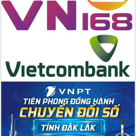
tác bầu cử tỉnh Đắk Lắk
Hội nghị Báo cáo viên Trung ương
tháng 01/2026
Phó Thủ tướng Hồ Quốc Dũng đánh giá
cao kết quả Chiến dịch Quang Trung
tại Đắk Lắk
Hội nghị Ban Chấp hành Đảng bộ tỉnh
Đắk Lắk lần thứ 2 (mở rộng)
Tập trung giải phóng mặt bằng, đẩy
nhanh tiến độ Tuyến đường bộ ven
biển
Gỡ khó, khởi công xây dựng, sửa chữa
toàn bộ nhà ở cho hộ dân đúng tiến độ
đề ra
UBND tỉnh Đắk Lắk tổng kết công tác
quốc phòng, quân sự địa phương năm
2025
Tập trung triển khai quyết liệt, đồng bộ
các giải pháp nhằm thực hiện hiệu quả
các nhiệm vụ đề ra năm 2025
Phát huy vai trò của người có uy tín