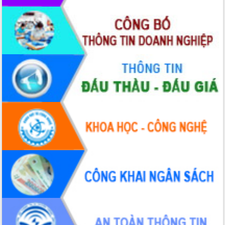
Thứ trưởng Bộ Y tế làm việc với tỉnh
Đắk Lắk về phát triển nhân lực y tế
cho trạm y tế cấp xã
Du lịch Đắk Lắk nâng tầm trải nghiệm
du khách thông qua Hệ thống cơ sở dữ
liệu và Bản đồ số
Tập huấn ứng dụng trí tuệ nhân tạo (AI)
trong thương mại điện tử năm 2026
Đoàn đại biểu Quốc hội tỉnh Đắk Lắk
trao đổi thông tin trước Kỳ họp thứ
nhất, Quốc hội khóa XVI
Quyết liệt cải cách hành chính, khơi
thông nguồn lực phát triển
Nâng cao hiệu lực, hiệu quả HĐND
tỉnh thông qua hiện đại hóa hành chính
Xã Ea Phê gắn cải cách hành chính với
chuyển đổi số
Phó Chủ tịch Thường trực UBND tỉnh
Hồ Thị Nguyên Thảo làm việc tại Trung
tâm Phục vụ hành chính công xã Ea
Phê