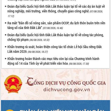
Quy hoạch và Xúc tiến đầu tư tỉnh Đắk
Lắk
Đoàn đại biểu Quốc hội tỉnh Đắk Lắk thảo luận tại tổ về các dự án luật về
nông nghiệp, môi trường, viễn thông, chuyển giao công nghệ
Khơi thông điểm nghẽn, đẩy nhanh
(07/08/2026,
17:12)
giải ngân vốn khắc phục thiên tai
HĐND tỉnh thông qua điều chỉnh Quy
Ra mắt “Bản đồ số nông sản, sản phẩm OCOP, du lịch thôn buôn trên nền
tảng số của tỉnh Đắk Lắk”
hoạch tỉnh thời kỳ 2021-2030
(07/08/2026, 16:46)
Hội thảo góp ý hồ sơ điều chỉnh quy
Đoàn đại biểu Quốc hội tỉnh Đắk Lắk thảo luận tại tổ về công tác phòng,
hoạch tỉnh Đắk Lắk thời kỳ 2021-2030,
chống tội phạm
(06/08/2026, 18:32)
tầm nhìn đến năm 2050
Khẩn trương rà soát, hoàn thiện công tác tổ chức Lễ hội Sầu riêng Đắk
Nâng cao hiệu quả hoạt động của các
Lắk năm 2026
(06/08/2026, 18:27)
doanh nghiệp nhà nước
Khẩn trương hoàn thành các mục tiêu còn lại của Chương trình hành
Hội nghị triển khai kết nối mạng
động số 14 của Tỉnh ủy về phát triển văn hóa
(06/08/2026, 17:30)
truyền số liệu chuyên dùng phục vụ cơ
quan Đảng, Nhà nước
Lễ phát động chuỗi hoạt động chung
tay làm sạch môi trường
Xã Ea Kar bước chuyển mình trong
công tác cải cách hành chính mô hình
mới
UBND tỉnh họp báo định kỳ tháng 4
năm 2026