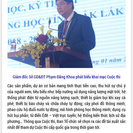
VIDEO
Khám bệnh, cấp phát thuốc miễn phí
và tặng quà người dân xã Cư Pui
Giám đốc Sở GD&ĐT Phạm Đăng Khoa phát biểu khai mạc Cuộc thi
Hội nghị UBND tỉnh Đắk Lắk thường kỳ
Các sản phẩm, dự án cơ bản mang tính thực tiễn cao, thu hút sự chú ý
tháng 7/2026
của người xem, tiêu biểu như: bếp nướng sử dụng năng lượng mặt trời; hệ
Lễ truy tặng danh hiệu “Bà Mẹ Việt
thống phát điện từ nguồn năng lượng sạch; thiết bị giảm bụi khi xay cà
Nam Anh hùng” và trao Huân chương
phê; thiết bị báo cháy và chữa cháy tự động; cây phơi đồ thông minh;
Lao động
phao cứu hộ đuối nước tự động; mô hình phòng học thông minh; dụng cụ
ALBUM ẢNH
UBND tỉnh Đắk Lắk triển khai nhiệm
hút bụi phấn; từ điển Êđê – Việt trực tuyến; hệ thống kiến thức lịch sử địa
vụ 6 tháng cuối năm 2026
phương… Thông qua Cuộc thi, Ban Tổ chức sẽ chọn ra các đề tài xuất sắc
Kỳ họp thứ Hai, Hội đồng nhân dân
nhất để tham dự Cuộc thi cấp quốc gia trong thời gian tới.
tỉnh khóa XI quyết nghị nhiều nội dung