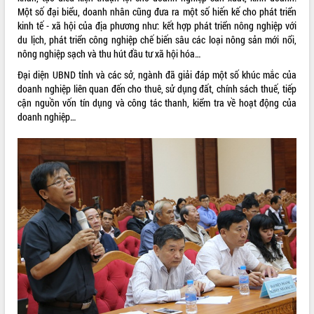
Một số đại biểu, doanh nhân cũng đưa ra một số hiến kế cho phát triển
VIDEO
kinh tế - xã hội của địa phương như: kết hợp phát triển nông nghiệp với
du lịch, phát triển công nghiệp chế biến sâu các loại nông sản mới nổi,
Loading the player...
nông nghiệp sạch và thu hút đầu tư xã hội hóa…
Trailer Lễ hội Sầu riêng Đắk Lắk năm
Đại diện UBND tỉnh và các sở, ngành đã giải đáp một số khúc mắc của
2026
doanh nghiệp liên quan đến cho thuê, sử dụng đất, chính sách thuế, tiếp
Khám bệnh, cấp phát thuốc miễn phí
cận nguồn vốn tín dụng và công tác thanh, kiểm tra về hoạt động của
và tặng quà người dân xã Cư Pui
doanh nghiệp…
Hội nghị UBND tỉnh Đắk Lắk thường kỳ
tháng 7/2026
Lễ truy tặng danh hiệu “Bà Mẹ Việt
ALBUM ẢNH
Nam Anh hùng” và trao Huân chương
Lao động
UBND tỉnh Đắk Lắk triển khai nhiệm
vụ 6 tháng cuối năm 2026
Kỳ họp thứ Hai, Hội đồng nhân dân
tỉnh khóa XI quyết nghị nhiều nội dung
quan trọng
Bí thư Tỉnh ủy Lương Nguyễn Minh
Triết thăm, tặng quà người có công với
cách mạng
LIÊN KẾT WEB