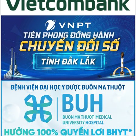
cao kết quả Chiến dịch Quang Trung
tại Đắk Lắk
Hội nghị Ban Chấp hành Đảng bộ tỉnh
Đắk Lắk lần thứ 2 (mở rộng)
Tập trung giải phóng mặt bằng, đẩy
nhanh tiến độ Tuyến đường bộ ven
biển
Gỡ khó, khởi công xây dựng, sửa chữa
toàn bộ nhà ở cho hộ dân đúng tiến độ
đề ra
UBND tỉnh Đắk Lắk tổng kết công tác
quốc phòng, quân sự địa phương năm
2025
Tập trung triển khai quyết liệt, đồng bộ
các giải pháp nhằm thực hiện hiệu quả
các nhiệm vụ đề ra năm 2025
Phát huy vai trò của người có uy tín
trong phòng chống tảo hôn và hôn
nhân cận huyết thống
Nông sản Tây Nguyên thu hút doanh
nghiệp nước ngoài