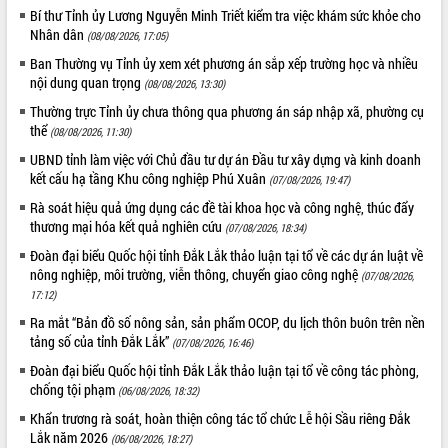
ứng để giữ vững thị trường xuất khẩu
Bí thư Tỉnh ủy Lương Nguyễn Minh Triết kiểm tra việc khám sức khỏe cho
Nhân dân
Diễn đàn Kinh tế tư nhân Việt Nam đột
(08/08/2026, 17:05)
phá cơ chế - Hợp tác công tư
Ban Thường vụ Tỉnh ủy xem xét phương án sắp xếp trường học và nhiều
Đề án 06 tạo bước ngoặt đột phá trong
nội dung quan trọng
(08/08/2026, 13:30)
cải cách hành chính tỉnh Đắk Lắk
Thường trực Tỉnh ủy chưa thông qua phương án sáp nhập xã, phường cụ
Kết nối tour, đẩy mạnh chuyển đổi số
thể
(08/08/2026, 11:30)
để phát triển du lịch Đắk Lắk
UBND tỉnh làm việc với Chủ đầu tư dự án Đầu tư xây dựng và kinh doanh
Khởi động Dự án Đầu tư xây dựng hạ
kết cấu hạ tầng Khu công nghiệp Phú Xuân
(07/08/2026, 19:47)
tầng kỹ thuật Cụm công nghiệp Tân
Rà soát hiệu quả ứng dụng các đề tài khoa học và công nghệ, thúc đẩy
Tiến
thương mại hóa kết quả nghiên cứu
(07/08/2026, 18:34)
Gặp mặt các cơ quan báo chí nhân Kỷ
niệm 101 năm Ngày Báo chí Cách
Đoàn đại biểu Quốc hội tỉnh Đắk Lắk thảo luận tại tổ về các dự án luật về
nông nghiệp, môi trường, viễn thông, chuyển giao công nghệ
mạng Việt Nam
(07/08/2026,
17:12)
Đắk Lắk sơ kết 4 năm triển khai thực
hiện Đề án 06 của Chính phủ
Ra mắt “Bản đồ số nông sản, sản phẩm OCOP, du lịch thôn buôn trên nền
tảng số của tỉnh Đắk Lắk”
(07/08/2026, 16:46)
Họp báo thông tin về Hội nghị Công bố
Quy hoạch và Xúc tiến đầu tư tỉnh Đắk
Đoàn đại biểu Quốc hội tỉnh Đắk Lắk thảo luận tại tổ về công tác phòng,
Lắk
chống tội phạm
(06/08/2026, 18:32)
Khơi thông điểm nghẽn, đẩy nhanh
Khẩn trương rà soát, hoàn thiện công tác tổ chức Lễ hội Sầu riêng Đắk
giải ngân vốn khắc phục thiên tai
Lắk năm 2026
(06/08/2026, 18:27)