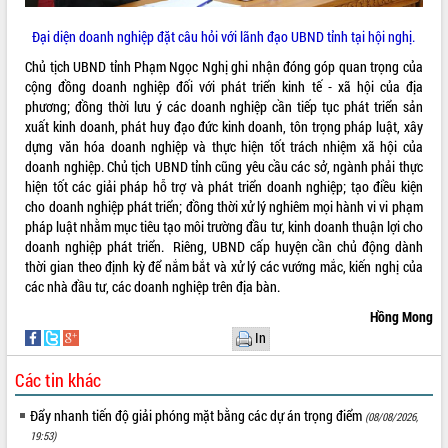
Rà soát, hoàn thiện hệ thống thiết chế
Đại diện doanh nghiệp đặt câu hỏi với lãnh đạo UBND tỉnh tại hội nghị.
văn hóa, thể thao đáp ứng yêu cầu
phát triển mới
Chủ tịch UBND tỉnh Phạm Ngọc Nghị ghi nhận đóng góp quan trọng của
cộng đồng doanh nghiệp đối với phát triển kinh tế - xã hội của địa
Thường trực HĐND tỉnh Đắk Lắk gặp
THỐNG KÊ TRUY CẬP
phương; đồng thời lưu ý các doanh nghiệp cần tiếp tục phát triển sản
mặt Đoàn chuyên gia y tế TP. Hồ Chí
xuất kinh doanh, phát huy đạo đức kinh doanh, tôn trọng pháp luật, xây
Minh
Hôm nay:
13646
dựng văn hóa doanh nghiệp và thực hiện tốt trách nhiệm xã hội của
Lễ truy điệu và an táng hài cốt liệt sĩ
Tất cả:
66126760
doanh nghiệp. Chủ tịch UBND tỉnh cũng yêu cầu các sở, ngành phải thực
tại Nghĩa trang Liệt sĩ xã Sơn Hòa
hiện tốt các giải pháp hỗ trợ và phát triển doanh nghiệp; tạo điều kiện
Bàn giải pháp tháo gỡ khó khăn trong
cho doanh nghiệp phát triển; đồng thời xử lý nghiêm mọi hành vi vi phạm
xuất khẩu sầu riêng và triển khai quy
pháp luật nhằm mục tiêu tạo môi trường đầu tư, kinh doanh thuận lợi cho
định EUDR
doanh nghiệp phát triển. Riêng, UBND cấp huyện cần chủ động dành
Thứ trưởng Bộ Nông nghiệp và Môi
thời gian theo định kỳ để nắm bắt và xử lý các vướng mắc, kiến nghị của
trường Nguyễn Hoàng Hiệp khảo sát
các nhà đầu tư, các doanh nghiệp trên địa bàn.
vùng trồng và doanh nghiệp đóng gói
Hồng Mong
sầu riêng tại Đắk Lắk
In
Trình diễn nghệ thuật chế biến các
món ăn từ sầu riêng
Các tin khác
Đắk Lắk công bố Quy hoạch và xúc
tiến đầu tư tỉnh
Đẩy nhanh tiến độ giải phóng mặt bằng các dự án trọng điểm
(08/08/2026,
19:53)
Ngành cá ngừ Đắk Lắk chủ động thích