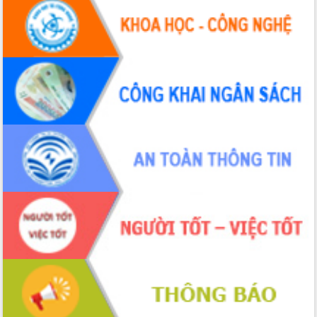
du khách thông qua Hệ thống cơ sở dữ
liệu và Bản đồ số
Tập huấn ứng dụng trí tuệ nhân tạo (AI)
trong thương mại điện tử năm 2026
Đoàn đại biểu Quốc hội tỉnh Đắk Lắk
trao đổi thông tin trước Kỳ họp thứ
nhất, Quốc hội khóa XVI
Quyết liệt cải cách hành chính, khơi
thông nguồn lực phát triển
Nâng cao hiệu lực, hiệu quả HĐND
tỉnh thông qua hiện đại hóa hành chính
Xã Ea Phê gắn cải cách hành chính với
chuyển đổi số
Phó Chủ tịch Thường trực UBND tỉnh
Hồ Thị Nguyên Thảo làm việc tại Trung
tâm Phục vụ hành chính công xã Ea
Phê
Xây dựng nền hành chính số đồng
hành cùng nông dân dân, doanh nghiệp
Giai đoạn 2026-2030, Đắk Lắk phấn