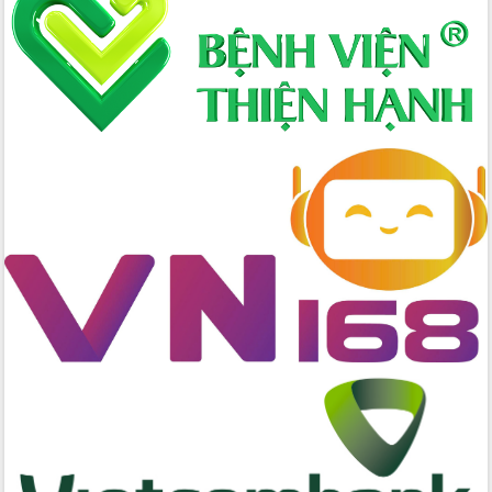
Đoàn thanh tra EC
Chủ tịch UBND tỉnh Tạ Anh Tuấn thăm,
chúc mừng các bệnh viện nhân Ngày
Thầy thuốc Việt Nam
Rộn ràng lễ hội truyền thống Sông
nước Đà Nông lần thứ I năm 2026
Kỳ họp Chuyên đề lần thứ Năm, HĐND
tỉnh Đắk Lắk thông qua các nghị quyết
quan trọng
Thống nhất danh sách giới thiệu ứng
cử đại biểu Quốc hội khoá XVI và đại
biểu HĐND tỉnh Đắk Lắk, nhiệm kỳ
2026-2031
Phát động hai phong trào thi đua quan
trọng trong kỷ nguyên mới
Hội nghị lần thứ tư Ban Chỉ đạo công
tác bầu cử tỉnh Đắk Lắk
Hội nghị Báo cáo viên Trung ương
tháng 01/2026
Phó Thủ tướng Hồ Quốc Dũng đánh giá