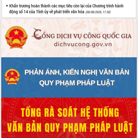
HĐND tỉnh thông qua điều chỉnh Quy
Khẩn trương hoàn thành các mục tiêu còn lại của Chương trình hành
hoạch tỉnh thời kỳ 2021-2030
động số 14 của Tỉnh ủy về phát triển văn hóa
(06/08/2026, 17:30)
Hội thảo góp ý hồ sơ điều chỉnh quy
hoạch tỉnh Đắk Lắk thời kỳ 2021-2030,
tầm nhìn đến năm 2050
Nâng cao hiệu quả hoạt động của các
doanh nghiệp nhà nước
Hội nghị triển khai kết nối mạng
truyền số liệu chuyên dùng phục vụ cơ
quan Đảng, Nhà nước
Lễ phát động chuỗi hoạt động chung
tay làm sạch môi trường
Xã Ea Kar bước chuyển mình trong
công tác cải cách hành chính mô hình
mới
UBND tỉnh họp báo định kỳ tháng 4
năm 2026
Hội thảo khoa học “Giải pháp thúc đẩy
phát triển nền kinh tế xanh tại tỉnh
Đắk Lắk”
Tăng cường giám sát, đôn đốc thực