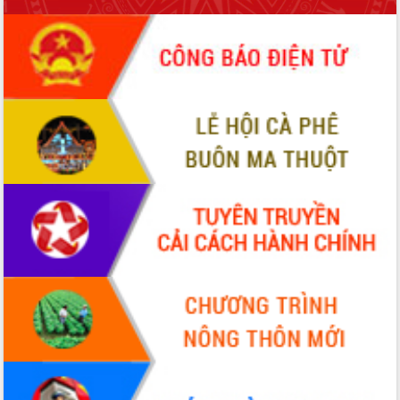
hiện nhiệm vụ quản lý tài sản công
hàng tuần
Tháo gỡ những vướng mắc, đẩy mạnh
công tác cải cách thủ tục hành chính
tại Trung tâm Phục vụ hành chính
công tỉnh
Đắk Lắk: Tôn vinh 46 giải pháp tại Hội
thi Sáng tạo Kỹ thuật 2024 - 2025
Đắk Lắk rà soát, điều chỉnh Đề án 190
về phát triển nuôi trồng thủy sản
Phó Chủ tịch UBND tỉnh Đắk Lắk
Trương Công Thái kiểm tra thực địa
Dự án cao tốc Khánh Hòa - Buôn Ma
Thuột
Định vị cà phê Việt Nam như một “di
sản sống” trong dòng chảy toàn cầu
Xây dựng nông thôn mới: Nâng cao đời
sống người dân từ những mô hình thiết
thực
Quyết liệt tháo gỡ vướng mắc, đẩy