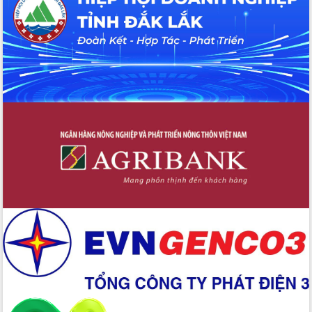
Ngày hội bầu cử đại biểu Quốc hội
khóa XVI và HĐND các cấp nhiệm kỳ
2026-2031
Đảm bảo cuộc bầu cử đại biểu Quốc
hội và đại biểu HĐND các cấp diễn ra
an toàn, hiệu quả, đúng quy định
Thủ tướng Chính phủ Phạm Minh Chính
kiểm tra, chỉ đạo hoàn thành các dự
án cao tốc và thăm khu tái định cư tại
Đắk Lắk
Sôi nổi Hội đua ngựa truyền thống Gò
Thì Thùng mừng Xuân Bính Ngọ 2026
Lãnh đạo tỉnh dâng hương tưởng niệm
tại Đập Đồng Cam đầu Xuân Bính Ngọ
Ngành nông nghiệp phấn đấu tăng
trưởng đạt 5,86% trong năm 2026
UBND tỉnh Đắk Lắk triển khai công tác
quốc phòng, quân sự địa phương năm
2026
Đắk Lắk tập trung toàn lực khắc phục
tồn tại IUU, sẵn sàng làm việc với