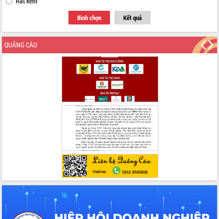
Rất kém
Đẩy mạnh cải cách hành chính, quyết
Bình chọn
Kết quả
tâm đạt được mục tiêu tăng trưởng
hai con số trong năm 2026
Tổ chức trang trọng Lễ hội Đền thờ
QUẢNG CÁO
Lương Văn Chánh năm 2026
Phó Bí thư Tỉnh ủy Đắk Lắk Đỗ Hữu
Huy giữ chức Bí thư Đảng ủy Ủy Ban
Nhân dân tỉnh
Bệnh án điện tử thúc đẩy chuyển đổi
số y tế tại Đắk Lắk
Chuyển đổi số thư viện: Mở rộng
không gian tri thức trong thời đại số
Đánh giá, rút kinh nghiệm công tác tổ
chức diễn tập trước ngày bầu cử
Chương trình “Gặp gỡ hữu nghị –
Friendship Meeting New Year 2026”
Bầu cử Quốc hội và HĐND: Cử tri Đắk
Lắk gửi gắm niềm tin, kỳ vọng vào lá
phiếu
Đắk Lắk sẵn sàng các điều kiện cho