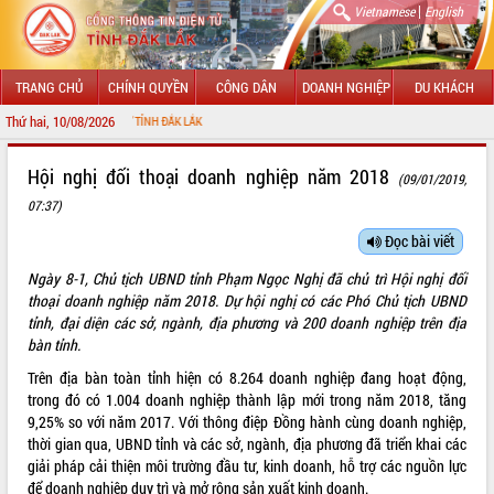
|
Vietnamese
English
TRANG CHỦ
CHÍNH QUYỀN
CÔNG DÂN
DOANH NGHIỆP
DU KHÁCH
Thứ hai, 10/08/2026
CHÀO
GIỚI THIỆU
Hội nghị đối thoại doanh nghiệp năm 2018
(09/01/2019,
07:37)
LÃNH ĐẠO UBND TỈNH
Đọc bài viết
TIN TỨC SỰ KIỆN
Ngày 8-1, Chủ tịch UBND tỉnh Phạm Ngọc Nghị đã chủ trì Hội nghị đối
SỞ, BAN, NGÀNH
thoại doanh nghiệp năm 2018. Dự hội nghị có các Phó Chủ tịch UBND
tỉnh, đại diện các sở, ngành, địa phương và 200 doanh nghiệp trên địa
UBND CÁC XÃ, PHƯỜNG
bàn tỉnh.
Trên địa bàn toàn tỉnh hiện có 8.264 doanh nghiệp đang hoạt động,
THÔNG TIN CHỈ ĐẠO ĐIỀU HÀNH
trong đó có 1.004 doanh nghiệp thành lập mới trong năm 2018, tăng
9,25% so với năm 2017. Với thông điệp Đồng hành cùng doanh nghiệp,
HỆ THỐNG VĂN BẢN
thời gian qua, UBND tỉnh và các sở, ngành, địa phương đã triển khai các
giải pháp cải thiện môi trường đầu tư, kinh doanh, hỗ trợ các nguồn lực
VĂN BẢN HĐND TỈNH
để doanh nghiệp duy trì và mở rộng sản xuất kinh doanh.