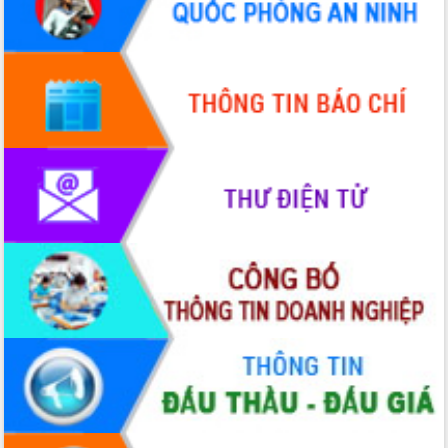
nhanh tiến độ các dự án trọng điểm
trong Khu kinh tế Nam Phú Yên
Hòn Yến phát triển du lịch gắn với bảo
tồn biển
Lấy ý kiến điều chỉnh Quy hoạch tỉnh
Đắk Lắk thời kỳ 2021-2030, tầm nhìn
đến năm 2050
Phát động chiến dịch 30 ngày đêm
giải phóng mặt bằng Tuyến đường bộ
ven biển
Đắk Lắk nỗ lực thúc đẩy tăng trưởng
kinh tế từ 10% trở lên trong Quý
II/2026
Đắk Lắk ký kết thỏa thuận hợp tác về
chuyển đổi số giai đoạn 2026 – 2030
với Tập đoàn Bưu chính Viễn thông
Việt Nam
Thứ trưởng Bộ Y tế làm việc với tỉnh
Đắk Lắk về phát triển nhân lực y tế
cho trạm y tế cấp xã
Du lịch Đắk Lắk nâng tầm trải nghiệm