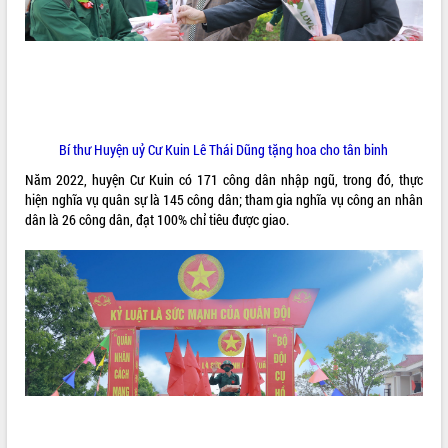
ĐIỂM TIN VĂN BẢN
QUY HOẠCH - KẾ HOẠCH
Bí thư Huyện uỷ Cư Kuin Lê Thái Dũng tặng hoa cho tân binh
Năm 2022, huyện Cư Kuin có 171 công dân nhập ngũ, trong đó, thực
hiện nghĩa vụ quân sự là 145 công dân; tham gia nghĩa vụ công an nhân
dân là 26 công dân, đạt 100% chỉ tiêu được giao.