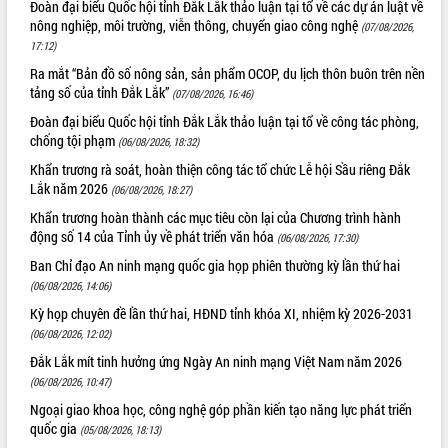
Đoàn đại biểu Quốc hội tỉnh Đắk Lắk thảo luận tại tổ về các dự án luật về
Tháo gỡ những vướng mắc, đẩy mạnh
nông nghiệp, môi trường, viễn thông, chuyển giao công nghệ
(07/08/2026,
công tác cải cách thủ tục hành chính
17:12)
tại Trung tâm Phục vụ hành chính
Ra mắt “Bản đồ số nông sản, sản phẩm OCOP, du lịch thôn buôn trên nền
công tỉnh
tảng số của tỉnh Đắk Lắk”
(07/08/2026, 16:46)
Đắk Lắk: Tôn vinh 46 giải pháp tại Hội
Đoàn đại biểu Quốc hội tỉnh Đắk Lắk thảo luận tại tổ về công tác phòng,
thi Sáng tạo Kỹ thuật 2024 - 2025
chống tội phạm
(06/08/2026, 18:32)
Đắk Lắk rà soát, điều chỉnh Đề án 190
về phát triển nuôi trồng thủy sản
Khẩn trương rà soát, hoàn thiện công tác tổ chức Lễ hội Sầu riêng Đắk
Lắk năm 2026
(06/08/2026, 18:27)
Phó Chủ tịch UBND tỉnh Đắk Lắk
Trương Công Thái kiểm tra thực địa
Khẩn trương hoàn thành các mục tiêu còn lại của Chương trình hành
Dự án cao tốc Khánh Hòa - Buôn Ma
động số 14 của Tỉnh ủy về phát triển văn hóa
(06/08/2026, 17:30)
Thuột
Ban Chỉ đạo An ninh mạng quốc gia họp phiên thường kỳ lần thứ hai
Định vị cà phê Việt Nam như một “di
(06/08/2026, 14:06)
sản sống” trong dòng chảy toàn cầu
Kỳ họp chuyên đề lần thứ hai, HĐND tỉnh khóa XI, nhiệm kỳ 2026-2031
Xây dựng nông thôn mới: Nâng cao đời
(06/08/2026, 12:02)
sống người dân từ những mô hình thiết
Đắk Lắk mít tinh hưởng ứng Ngày An ninh mạng Việt Nam năm 2026
thực
(06/08/2026, 10:47)
Quyết liệt tháo gỡ vướng mắc, đẩy
nhanh tiến độ các dự án trọng điểm
Ngoại giao khoa học, công nghệ góp phần kiến tạo năng lực phát triển
quốc gia
trong Khu kinh tế Nam Phú Yên
(05/08/2026, 18:13)