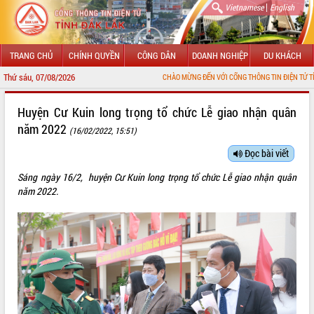
|
Vietnamese
English
TRANG CHỦ
CHÍNH QUYỀN
CÔNG DÂN
DOANH NGHIỆP
DU KHÁCH
Thứ sáu, 07/08/2026
CHÀO MỪNG ĐẾN VỚI CỔNG THÔNG TIN ĐIỆN TỬ TỈNH ĐẮK
GIỚI THIỆU
Huyện Cư Kuin long trọng tổ chức Lễ giao nhận quân
năm 2022
(16/02/2022, 15:51)
LÃNH ĐẠO UBND TỈNH
Đọc bài viết
TIN TỨC SỰ KIỆN
Sáng ngày 16/2, huyện Cư Kuin long trọng tổ chức Lễ giao nhận quân
SỞ, BAN, NGÀNH
năm 2022.
UBND CÁC XÃ, PHƯỜNG
THÔNG TIN CHỈ ĐẠO ĐIỀU HÀNH
HỆ THỐNG VĂN BẢN
VĂN BẢN HĐND TỈNH