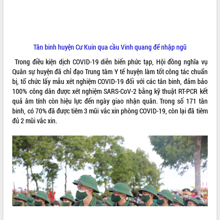
VIDEO
Loading the player...
Tân binh huyện Cư Kuin qua cầu Vinh quang để nhập ngũ
Khám bệnh, cấp phát thuốc miễn phí
và tặng quà người dân xã Cư Pui
Trong điều kiện dịch COVID-19 diễn biến phức tạp, Hội đồng nghĩa vụ
Hội nghị UBND tỉnh Đắk Lắk thường kỳ
Quân sự huyện đã chỉ đạo Trung tâm Y tế huyện làm tốt công tác chuẩn
tháng 7/2026
bị, tổ chức lấy mẫu xét nghiệm COVID-19 đối với các tân binh, đảm bảo
100% công dân được xét nghiệm SARS-CoV-2 bằng kỹ thuật RT-PCR kết
Lễ truy tặng danh hiệu “Bà Mẹ Việt
quả âm tính còn hiệu lực đến ngày giao nhận quân. Trong số 171 tân
Nam Anh hùng” và trao Huân chương
binh, có 70% đã được tiêm 3 mũi vắc xin phòng COVID-19, còn lại đã tiêm
Lao động
đủ 2 mũi vắc xin.
ALBUM ẢNH
UBND tỉnh Đắk Lắk triển khai nhiệm
vụ 6 tháng cuối năm 2026
Kỳ họp thứ Hai, Hội đồng nhân dân
tỉnh khóa XI quyết nghị nhiều nội dung
quan trọng
Bí thư Tỉnh ủy Lương Nguyễn Minh
Triết thăm, tặng quà người có công với
cách mạng
Rà soát, hoàn thiện hệ thống thiết chế
văn hóa, thể thao đáp ứng yêu cầu
LIÊN KẾT WEB