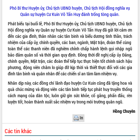
Hội thảo góp ý hồ sơ điều chỉnh quy
Phó Bí thư Huyện ủy, Chủ tịch UBND huyện, Chủ tịch Hội đồng nghĩa vụ
hoạch tỉnh Đắk Lắk thời kỳ 2021-2030,
Quân sự huyện Cư Kuin Võ Tấn Huy đánh trống tòng quân.
tầm nhìn đến năm 2050
Nâng cao hiệu quả hoạt động của các
Phát biểu tại buổi lễ, Phó Bí thư Huyện ủy, Chủ tịch UBND huyện, Chủ tịch
doanh nghiệp nhà nước
Hội đồng nghĩa vụ Quân sự huyện Cư Kuin Võ Tấn Huy đã gửi lời cảm ơn
đến các gia đình, thân nhân các tân binh và biểu dương tinh thần, trách
Hội nghị triển khai kết nối mạng
nhiệm của cấp ủy, chính quyền, các ban, ngành, Mặt trận, đoàn thể cùng
truyền số liệu chuyên dùng phục vụ cơ
toàn thể các thanh niên đã nghiêm chỉnh chấp hành lệnh gọi nhập ngũ
quan Đảng, Nhà nước
bảo đảm quân số và thời gian quy định. Đồng thời đề nghị cấp ủy Đảng,
Lễ phát động chuỗi hoạt động chung
chính quyền, Mặt trận, các đoàn thể tiếp tục thực hiện tốt chính sách hậu
tay làm sạch môi trường
phương, động viên chăm lo giúp đỡ kịp thời và thiết thực đối với các gia
Xã Ea Kar bước chuyển mình trong
đình tân binh và quân nhân để các chiến sĩ an tâm làm nhiệm vụ.
công tác cải cách hành chính mô hình
Nhân dịp này, các đồng chí lãnh đạo huyện Cư Kuin cũng đã tặng hoa và
mới
quà chúc mừng và động viên các tân binh tiếp tục phát huy truyền thống
UBND tỉnh họp báo định kỳ tháng 4
cách mạng của dân tộc, luôn giữ gìn sức khỏe, cố gắng, phấn đấu, rèn
năm 2026
luyện tốt, hoàn thành xuất sắc nhiệm vụ trong môi trường quân ngũ.
Hội thảo khoa học “Giải pháp thúc đẩy
Hồng Chuyên
phát triển nền kinh tế xanh tại tỉnh
In
Đắk Lắk”
Tăng cường giám sát, đôn đốc thực
Các tin khác
hiện nhiệm vụ quản lý tài sản công
hàng tuần