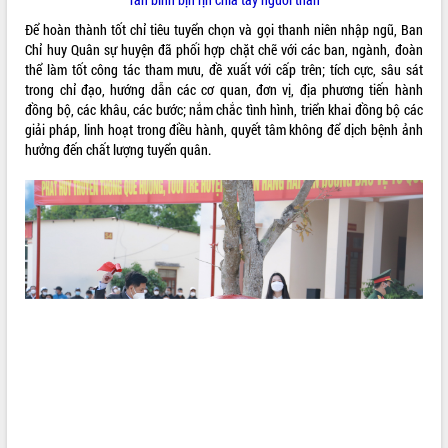
phá cơ chế - Hợp tác công tư
Để hoàn thành tốt chỉ tiêu tuyển chọn và gọi thanh niên nhập ngũ, Ban
Đề án 06 tạo bước ngoặt đột phá trong
Chỉ huy Quân sự huyện đã phối hợp chặt chẽ với các ban, ngành, đoàn
cải cách hành chính tỉnh Đắk Lắk
thể làm tốt công tác tham mưu, đề xuất với cấp trên; tích cực, sâu sát
Kết nối tour, đẩy mạnh chuyển đổi số
trong chỉ đạo, hướng dẫn các cơ quan, đơn vị, địa phương tiến hành
để phát triển du lịch Đắk Lắk
đồng bộ, các khâu, các bước; nắm chắc tình hình, triển khai đồng bộ các
Khởi động Dự án Đầu tư xây dựng hạ
giải pháp, linh hoạt trong điều hành, quyết tâm không để dịch bệnh ảnh
tầng kỹ thuật Cụm công nghiệp Tân
hưởng đến chất lượng tuyển quân.
Tiến
Gặp mặt các cơ quan báo chí nhân Kỷ
niệm 101 năm Ngày Báo chí Cách
mạng Việt Nam
Đắk Lắk sơ kết 4 năm triển khai thực
hiện Đề án 06 của Chính phủ
Họp báo thông tin về Hội nghị Công bố
Quy hoạch và Xúc tiến đầu tư tỉnh Đắk
Lắk
Khơi thông điểm nghẽn, đẩy nhanh
giải ngân vốn khắc phục thiên tai
HĐND tỉnh thông qua điều chỉnh Quy
hoạch tỉnh thời kỳ 2021-2030