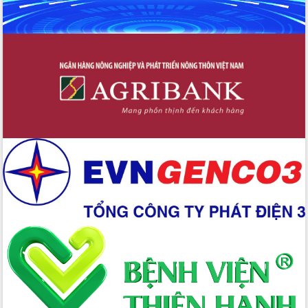
biển
Gỡ khó, khởi công xây dựng, sửa chữa
toàn bộ nhà ở cho hộ dân đúng tiến độ
đề ra
UBND tỉnh Đắk Lắk tổng kết công tác
quốc phòng, quân sự địa phương năm
2025
Tập trung triển khai quyết liệt, đồng bộ
các giải pháp nhằm thực hiện hiệu quả
các nhiệm vụ đề ra năm 2025
Phát huy vai trò của người có uy tín
trong phòng chống tảo hôn và hôn
nhân cận huyết thống
Nông sản Tây Nguyên thu hút doanh
nghiệp nước ngoài
Đắk Lắk định vị thương hiệu du lịch
“Biển – Rừng – Cà phê” trong không
gian phát triển mới
Hội nghị chia sẻ kinh nghiệm, chuyển
giao kỹ thuật y tế, định hướng phát
triển chuyên sâu đến 2030