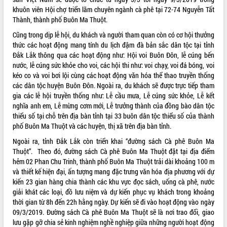
để phát triển du lịch Đắk Lắk
khuôn viên Hội chợ triển lãm chuyên ngành cà phê tại 72-74 Nguyễn Tất
Khởi động Dự án Đầu tư xây dựng hạ
Thành, thành phố Buôn Ma Thuột.
tầng kỹ thuật Cụm công nghiệp Tân
Cũng trong dịp lễ hội, du khách và người tham quan còn có cơ hội thưởng
Tiến
thức các hoạt động mang tính du lịch đậm đà bản sắc dân tộc tại tỉnh
Gặp mặt các cơ quan báo chí nhân Kỷ
Đắk Lắk thông qua các hoạt động như: Hội voi Buôn Đôn, lễ cúng bến
niệm 101 năm Ngày Báo chí Cách
nước, lễ cúng sức khỏe cho voi, các hội thi như: voi chạy, voi đá bóng, voi
mạng Việt Nam
kéo co và voi bơi lội cùng các hoạt động văn hóa thể thao truyền thống
Đắk Lắk sơ kết 4 năm triển khai thực
các dân tộc huyện Buôn Đôn. Ngoài ra, du khách sẽ được trực tiếp tham
hiện Đề án 06 của Chính phủ
gia các lễ hội truyền thống như: Lễ cầu mưa, Lễ cúng sức khỏe, Lễ kết
nghĩa anh em, Lễ mừng cơm mới, Lễ trưởng thành của đồng bào dân tộc
Họp báo thông tin về Hội nghị Công bố
thiểu số tại chỗ trên địa bàn tỉnh tại 33 buôn dân tộc thiểu số của thành
Quy hoạch và Xúc tiến đầu tư tỉnh Đắk
phố Buôn Ma Thuột và các huyện, thị xã trên địa bàn tỉnh.
Lắk
Khơi thông điểm nghẽn, đẩy nhanh
Ngoài ra, tỉnh Đắk Lắk còn triển khai “đường sách Cà phê Buôn Ma
giải ngân vốn khắc phục thiên tai
Thuột”. Theo đó, đường sách Cà phê Buôn Ma Thuột đặt tại địa điểm
hẻm 02 Phan Chu Trinh, thành phố Buôn Ma Thuột trải dài khoảng 100 m
HĐND tỉnh thông qua điều chỉnh Quy
và thiết kế hiện đại, ấn tượng mang đặc trưng văn hóa địa phương với dự
hoạch tỉnh thời kỳ 2021-2030
kiến 23 gian hàng chia thành các khu vực đọc sách, uống cà phê, nước
Hội thảo góp ý hồ sơ điều chỉnh quy
giải khát các loại, đồ lưu niệm và dự kiến phục vụ khách trong khoảng
hoạch tỉnh Đắk Lắk thời kỳ 2021-2030,
thời gian từ 8h đến 22h hằng ngày. Dự kiến sẽ đi vào hoạt động vào ngày
tầm nhìn đến năm 2050
09/3/2019. Đường sách Cà phê Buôn Ma Thuột sẽ là nơi trao đổi, giao
Nâng cao hiệu quả hoạt động của các
lưu gặp gỡ chia sẻ kinh nghiệm nghề nghiệp giữa những người hoạt động