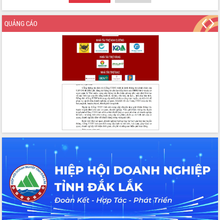
Kỳ họp Chuyên đề lần thứ Năm, HĐND
tỉnh Đắk Lắk thông qua các nghị quyết
QUẢNG CÁO
quan trọng
Thống nhất danh sách giới thiệu ứng
cử đại biểu Quốc hội khoá XVI và đại
biểu HĐND tỉnh Đắk Lắk, nhiệm kỳ
2026-2031
Phát động hai phong trào thi đua quan
trọng trong kỷ nguyên mới
Hội nghị lần thứ tư Ban Chỉ đạo công
tác bầu cử tỉnh Đắk Lắk
Hội nghị Báo cáo viên Trung ương
tháng 01/2026
Phó Thủ tướng Hồ Quốc Dũng đánh giá
cao kết quả Chiến dịch Quang Trung
tại Đắk Lắk
Hội nghị Ban Chấp hành Đảng bộ tỉnh
Đắk Lắk lần thứ 2 (mở rộng)
Tập trung giải phóng mặt bằng, đẩy
nhanh tiến độ Tuyến đường bộ ven