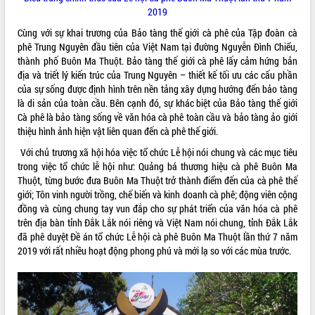
2019
VIDEO
Cùng với sự khai trương của Bảo tàng thế giới cà phê của Tập đoàn cà
Loading the player...
phê Trung Nguyên đầu tiên của Việt Nam tại đường Nguyễn Đình Chiểu,
thành phố Buôn Ma Thuột. Bảo tàng thế giới cà phê lấy cảm hứng bản
Lễ truy tặng danh hiệu “Bà Mẹ Việt
địa và triết lý kiến trúc của Trung Nguyên – thiết kế tối ưu các cấu phần
Nam Anh hùng” và trao Huân chương
của sự sống được định hình trên nền tảng xây dựng hướng đến bảo tàng
Lao động
là di sản của toàn cầu. Bên cạnh đó, sự khác biệt của Bảo tàng thế giới
UBND tỉnh Đắk Lắk triển khai nhiệm
Cà phê là bảo tàng sống về văn hóa cà phê toàn cầu và bảo tàng ảo giới
vụ 6 tháng cuối năm 2026
thiệu hình ảnh hiện vật liên quan đến cà phê thế giới.
Kỳ họp thứ Hai, Hội đồng nhân dân
Với chủ trương xã hội hóa việc tổ chức Lễ hội nói chung và các mục tiêu
tỉnh khóa XI quyết nghị nhiều nội dung
trong việc tổ chức lễ hội như: Quảng bá thương hiệu cà phê Buôn Ma
quan trọng
ALBUM ẢNH
Thuột, từng bước đưa Buôn Ma Thuột trở thành điểm đến của cà phê thế
Bí thư Tỉnh ủy Lương Nguyễn Minh
giới; Tôn vinh người trồng, chế biến và kinh doanh cà phê; động viên cộng
Triết thăm, tặng quà người có công với
đồng và cùng chung tay vun đắp cho sự phát triển của văn hóa cà phê
cách mạng
trên địa bàn tỉnh Đắk Lắk nói riêng và Việt Nam nói chung, tỉnh Đắk Lắk
Rà soát, hoàn thiện hệ thống thiết chế
đã phê duyệt Đề án tổ chức Lễ hội cà phê Buôn Ma Thuột lần thứ 7 năm
văn hóa, thể thao đáp ứng yêu cầu
2019 với rất nhiều hoạt động phong phú và mới lạ so với các mùa trước.
phát triển mới
Thường trực HĐND tỉnh Đắk Lắk gặp
mặt Đoàn chuyên gia y tế TP. Hồ Chí
Minh
LIÊN KẾT WEB