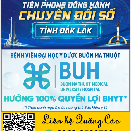
chịu ảnh hưởng nặng từ bão số 13
Chủ tịch UBND tỉnh kiểm tra công tác
phòng, chống bão số 13 tại các địa
bàn xung yếu
Tập trung đẩy nhanh giải ngân nguồn
vốn các chương trình mục tiêu quốc
gia
Xã Ea H'leo giữ vững và nâng cao chất
lượng các tiêu chí nông thôn mới
Công bố quyết định của Ban Thường
vụ Tỉnh ủy về công tác cán bộ
Nâng cao trách nhiệm người đứng
đầu, phát huy tinh thần chủ động,
sáng tạo để đảm bảo tiến độ giải ngân
vốn đầu tư công năm 2025
Sở Công Thương đột phá số hóa 100%
thủ tục trực tuyến lấy sự hài lòng của
doanh nghiệp làm thước đo phục vụ
Đảm bảo công tác bầu cử triển khai
đúng tiến độ, quy trình theo luật định
Ban Tuyên giáo và Dân vận Trung ương