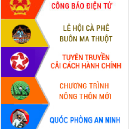
nhất, Quốc hội khóa XVI
Quyết liệt cải cách hành chính, khơi
thông nguồn lực phát triển
Nâng cao hiệu lực, hiệu quả HĐND
tỉnh thông qua hiện đại hóa hành chính
Xã Ea Phê gắn cải cách hành chính với
chuyển đổi số
Phó Chủ tịch Thường trực UBND tỉnh
Hồ Thị Nguyên Thảo làm việc tại Trung
tâm Phục vụ hành chính công xã Ea
Phê
Xây dựng nền hành chính số đồng
hành cùng nông dân dân, doanh nghiệp
Giai đoạn 2026-2030, Đắk Lắk phấn
đấu có 77% xã đạt chuẩn nông thôn
mới
Chuyển đổi số 'mở đường' cho nông
nghiệp Đắk Lắk tăng trưởng bứt phá
Triển khai đồng bộ đo đạc, lập hồ sơ
địa chính, hoàn thiện cơ sở dữ liệu đất
đai