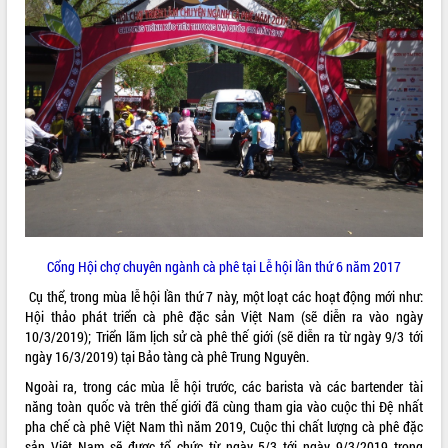
Lễ truy điệu và an táng hài cốt liệt sĩ
tại Nghĩa trang Liệt sĩ xã Sơn Hòa
Bàn giải pháp tháo gỡ khó khăn trong
xuất khẩu sầu riêng và triển khai quy
THỐNG KÊ TRUY CẬP
định EUDR
Thứ trưởng Bộ Nông nghiệp và Môi
Hôm nay:
4872
trường Nguyễn Hoàng Hiệp khảo sát
Tất cả:
66017612
vùng trồng và doanh nghiệp đóng gói
sầu riêng tại Đắk Lắk
Trình diễn nghệ thuật chế biến các
món ăn từ sầu riêng
Đắk Lắk công bố Quy hoạch và xúc
Cổng Hội chợ chuyên ngành cà phê tại Lễ hội lần thứ 6 năm 2017
tiến đầu tư tỉnh
Cụ thể, trong mùa lễ hội lần thứ 7 này, một loạt các hoạt động mới như:
Ngành cá ngừ Đắk Lắk chủ động thích
Hội thảo phát triển cà phê đặc sản Việt Nam (sẽ diễn ra vào ngày
ứng để giữ vững thị trường xuất khẩu
10/3/2019); Triển lãm lịch sử cà phê thế giới (sẽ diễn ra từ ngày 9/3 tới
Diễn đàn Kinh tế tư nhân Việt Nam đột
ngày 16/3/2019) tại Bảo tàng cà phê Trung Nguyên.
phá cơ chế - Hợp tác công tư
Ngoài ra, trong các mùa lễ hội trước, các barista và các bartender tài
Đề án 06 tạo bước ngoặt đột phá trong
năng toàn quốc và trên thế giới đã cùng tham gia vào cuộc thi Đệ nhất
cải cách hành chính tỉnh Đắk Lắk
pha chế cà phê Việt Nam thì năm 2019, Cuộc thi chất lượng cà phê đặc
Kết nối tour, đẩy mạnh chuyển đổi số
sản Việt Nam sẽ được tổ chức từ ngày 5/3 tới ngày 9/3/2019 trong