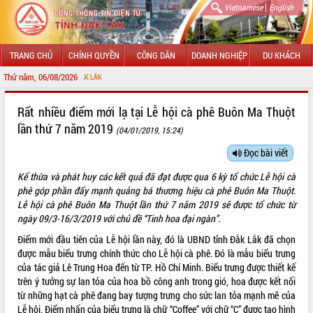
|
Vietnamese
English
TRANG CHỦ
CHÍNH QUYỀN
CÔNG DÂN
DOANH NGHIỆP
DU KHÁCH
Thứ năm, 06/08/2026
CHÀO MỪNG Đ
GIỚI THIỆU
Rất nhiều điểm mới lạ tại Lễ hội cà phê Buôn Ma Thuột
lần thứ 7 năm 2019
(04/01/2019, 15:24)
LÃNH ĐẠO UBND TỈNH
Đọc bài viết
TIN TỨC SỰ KIỆN
Kế thừa và phát huy các kết quả đã đạt được qua 6 kỳ tổ chức Lễ hội cà
SỞ, BAN, NGÀNH
phê góp phần đẩy mạnh quảng bá thương hiệu cà phê Buôn Ma Thuột.
Lễ hội cà phê Buôn Ma Thuột lần thứ 7 năm 2019 sẽ được tổ chức từ
UBND CÁC XÃ, PHƯỜNG
ngày 09/3-16/3/2019 với chủ đề “Tinh hoa đại ngàn”.
Điểm mới đầu tiên của Lễ hội lần này, đó là UBND tỉnh Đắk Lắk đã chọn
THÔNG TIN CHỈ ĐẠO ĐIỀU HÀNH
được mẫu biểu trưng chính thức cho Lễ hội cà phê. Đó là mẫu biểu trưng
của tác giả Lê Trung Hoa đến từ TP. Hồ Chí Minh. Biểu trưng được thiết kế
HỆ THỐNG VĂN BẢN
trên ý tưởng sự lan tỏa của hoa bồ công anh trong gió, hoa được kết nối
từ những hạt cà phê đang bay tượng trưng cho sức lan tỏa mạnh mẽ của
VĂN BẢN HĐND TỈNH
Lễ hội. Điểm nhấn của biểu trưng là chữ “Coffee” với chữ “C” được tạo hình