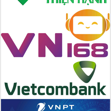
Chuyển đổi số mở ra không gian phát
triển trong lĩnh vực văn hóa, du lịch
Công bố quyết định của Ban Thường
vụ Tỉnh ủy về công tác cán bộ.
Thủ tướng Phạm Minh Chính: Khẩn
trương tái thiết cuộc sống người dân
sau thiên tai
Tập trung nâng cao chất lượng, tổ
chức sản xuất sầu riêng theo hướng
bền vững
Đẩy nhanh công tác khắc phục, ổn
định đời sống Nhân dân sau bão số 13
Bí thư Tỉnh ủy Lương Nguyễn Minh
Triết dự Ngày hội đại đoàn kết tại
Buôn Đăk Tuôr, xã Cư Pui
Khởi công xây dựng Trường Phổ thông
nội trú liên cấp tiểu học và THCS xã Ia
Rvê
Phó Thủ tướng Chính phủ Mai Văn
Chính chia sẻ, động viên người dân