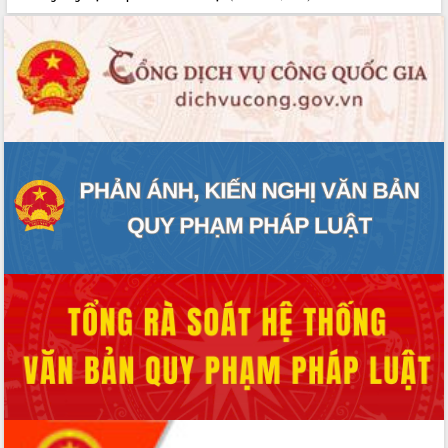
đến năm 2050
Phát động chiến dịch 30 ngày đêm
giải phóng mặt bằng Tuyến đường bộ
ven biển
Đắk Lắk nỗ lực thúc đẩy tăng trưởng
kinh tế từ 10% trở lên trong Quý
II/2026
Đắk Lắk ký kết thỏa thuận hợp tác về
chuyển đổi số giai đoạn 2026 – 2030
với Tập đoàn Bưu chính Viễn thông
Việt Nam
Thứ trưởng Bộ Y tế làm việc với tỉnh
Đắk Lắk về phát triển nhân lực y tế
cho trạm y tế cấp xã
Du lịch Đắk Lắk nâng tầm trải nghiệm
du khách thông qua Hệ thống cơ sở dữ
liệu và Bản đồ số
Tập huấn ứng dụng trí tuệ nhân tạo (AI)
trong thương mại điện tử năm 2026
Đoàn đại biểu Quốc hội tỉnh Đắk Lắk
trao đổi thông tin trước Kỳ họp thứ