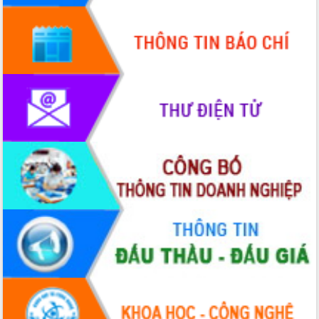
Ứng dụng sinh trắc học - Bước tiến
trong hành trình chuyển đổi số tại Đắk
Lắk
Đắk Lắk nâng cao hiệu quả công tác
Đảng từ Sổ tay đảng viên điện tử
Đắk Lắk đẩy mạnh nuôi biển công
nghệ, hướng tới phát triển thủy sản
bền vững
Tập huấn nâng cao năng lực triển khai
chuyển đổi số cho cán bộ, công chức
cấp xã
Đắk Lắk phát động hưởng ứng Ngày
Quyền của người tiêu dùng Việt Nam
2026
Đẩy mạnh cải cách hành chính, quyết
tâm đạt được mục tiêu tăng trưởng
hai con số trong năm 2026
Tổ chức trang trọng Lễ hội Đền thờ
Lương Văn Chánh năm 2026
Phó Bí thư Tỉnh ủy Đắk Lắk Đỗ Hữu