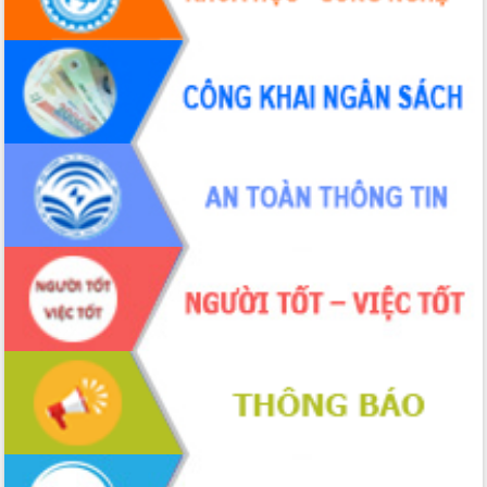
Huy giữ chức Bí thư Đảng ủy Ủy Ban
Nhân dân tỉnh
Bệnh án điện tử thúc đẩy chuyển đổi
số y tế tại Đắk Lắk
Chuyển đổi số thư viện: Mở rộng
không gian tri thức trong thời đại số
Đánh giá, rút kinh nghiệm công tác tổ
chức diễn tập trước ngày bầu cử
Chương trình “Gặp gỡ hữu nghị –
Friendship Meeting New Year 2026”
Bầu cử Quốc hội và HĐND: Cử tri Đắk
Lắk gửi gắm niềm tin, kỳ vọng vào lá
phiếu
Đắk Lắk sẵn sàng các điều kiện cho
Ngày hội bầu cử đại biểu Quốc hội
khóa XVI và HĐND các cấp nhiệm kỳ
2026-2031
Đảm bảo cuộc bầu cử đại biểu Quốc
hội và đại biểu HĐND các cấp diễn ra
an toàn, hiệu quả, đúng quy định