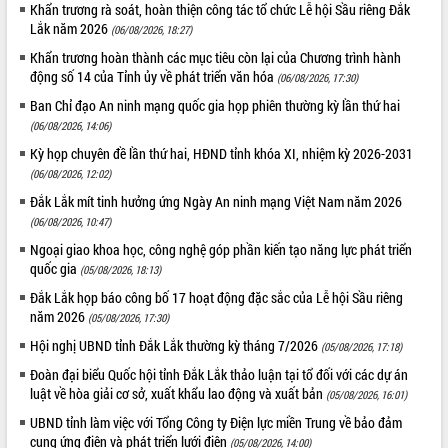
Khẩn trương rà soát, hoàn thiện công tác tổ chức Lễ hội Sầu riêng Đắk
Đắk Lắk: Tôn vinh 46 giải pháp tại Hội
Lắk năm 2026
(06/08/2026, 18:27)
thi Sáng tạo Kỹ thuật 2024 - 2025
Khẩn trương hoàn thành các mục tiêu còn lại của Chương trình hành
Đắk Lắk rà soát, điều chỉnh Đề án 190
động số 14 của Tỉnh ủy về phát triển văn hóa
về phát triển nuôi trồng thủy sản
(06/08/2026, 17:30)
Phó Chủ tịch UBND tỉnh Đắk Lắk
Ban Chỉ đạo An ninh mạng quốc gia họp phiên thường kỳ lần thứ hai
Trương Công Thái kiểm tra thực địa
(06/08/2026, 14:06)
Dự án cao tốc Khánh Hòa - Buôn Ma
Kỳ họp chuyên đề lần thứ hai, HĐND tỉnh khóa XI, nhiệm kỳ 2026-2031
Thuột
(06/08/2026, 12:02)
Định vị cà phê Việt Nam như một “di
Đắk Lắk mít tinh hưởng ứng Ngày An ninh mạng Việt Nam năm 2026
sản sống” trong dòng chảy toàn cầu
(06/08/2026, 10:47)
Xây dựng nông thôn mới: Nâng cao đời
Ngoại giao khoa học, công nghệ góp phần kiến tạo năng lực phát triển
sống người dân từ những mô hình thiết
quốc gia
(05/08/2026, 18:13)
thực
Đắk Lắk họp báo công bố 17 hoạt động đặc sắc của Lễ hội Sầu riêng
Quyết liệt tháo gỡ vướng mắc, đẩy
năm 2026
nhanh tiến độ các dự án trọng điểm
(05/08/2026, 17:30)
trong Khu kinh tế Nam Phú Yên
Hội nghị UBND tỉnh Đắk Lắk thường kỳ tháng 7/2026
(05/08/2026, 17:18)
Hòn Yến phát triển du lịch gắn với bảo
Đoàn đại biểu Quốc hội tỉnh Đắk Lắk thảo luận tại tổ đối với các dự án
tồn biển
luật về hòa giải cơ sở, xuất khẩu lao động và xuất bản
(05/08/2026, 16:01)
Lấy ý kiến điều chỉnh Quy hoạch tỉnh
UBND tỉnh làm việc với Tổng Công ty Điện lực miền Trung về bảo đảm
Đắk Lắk thời kỳ 2021-2030, tầm nhìn
cung ứng điện và phát triển lưới điện
(05/08/2026, 14:00)