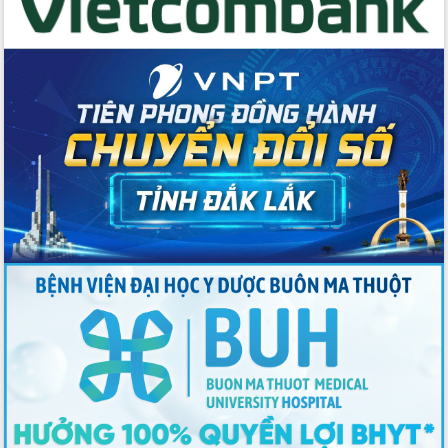
tác bầu cử tỉnh Đắk Lắk
Hội nghị Báo cáo viên Trung ương
tháng 01/2026
Phó Thủ tướng Hồ Quốc Dũng đánh giá
cao kết quả Chiến dịch Quang Trung
tại Đắk Lắk
Hội nghị Ban Chấp hành Đảng bộ tỉnh
Đắk Lắk lần thứ 2 (mở rộng)
Tập trung giải phóng mặt bằng, đẩy
nhanh tiến độ Tuyến đường bộ ven
biển
Gỡ khó, khởi công xây dựng, sửa chữa
toàn bộ nhà ở cho hộ dân đúng tiến độ
đề ra
UBND tỉnh Đắk Lắk tổng kết công tác
quốc phòng, quân sự địa phương năm
2025
Tập trung triển khai quyết liệt, đồng bộ
các giải pháp nhằm thực hiện hiệu quả
các nhiệm vụ đề ra năm 2025
Phát huy vai trò của người có uy tín