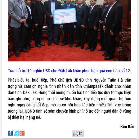
quan trọng
Bí thư Tỉnh ủy Lương Nguyễn Minh
Triết thăm, tặng quà người có công với
cách mạng
Rà soát, hoàn thiện hệ thống thiết chế
văn hóa, thể thao đáp ứng yêu cầu
LIÊN KẾT WEB
phát triển mới
Thường trực HĐND tỉnh Đắk Lắk gặp
mặt Đoàn chuyên gia y tế TP. Hồ Chí
Minh
THỐNG KÊ TRUY CẬP
Trao hỗ trợ 10 nghìn USD cho Đắk Lắk khắc phục hậu quả cơn bão số 12.
Lễ truy điệu và an táng hài cốt liệt sĩ
Phát biểu tại buổi tiếp, Phó Chủ tịch UBND tỉnh Nguyễn Tuấn Hà trân
tại Nghĩa trang Liệt sĩ xã Sơn Hòa
Hôm nay:
22944
trọng và cám ơn nghĩa tình nhân dân tỉnh Chămpasắk dành cho nhân
Bàn giải pháp tháo gỡ khó khăn trong
Tất cả:
66035684
dân tỉnh Đắk Lắk. Đồng thời mong muốn hai tỉnh tiếp tục duy trì thực hiện
xuất khẩu sầu riêng và triển khai quy
bản ghi nhớ, cùng nhau chia sẻ khó khăn, xây dựng mối quan hệ hữu
định EUDR
nghị ngày càng tốt đẹp, mở ra cơ hội hợp tác trên nhiều lĩnh vực trong
Thứ trưởng Bộ Nông nghiệp và Môi
tương lai. UBND tỉnh sẽ sớm chuyển kinh phí hỗ trợ đến người dân ở vùng
trường Nguyễn Hoàng Hiệp khảo sát
bị thiệt hại nặng nề.
vùng trồng và doanh nghiệp đóng gói
Kim Bảo
sầu riêng tại Đắk Lắk
In
Trình diễn nghệ thuật chế biến các