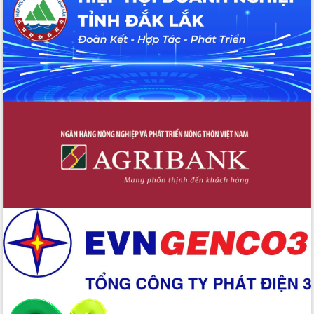
Bầu cử Quốc hội và HĐND: Cử tri Đắk
Lắk gửi gắm niềm tin, kỳ vọng vào lá
phiếu
Đắk Lắk sẵn sàng các điều kiện cho
Ngày hội bầu cử đại biểu Quốc hội
khóa XVI và HĐND các cấp nhiệm kỳ
2026-2031
Đảm bảo cuộc bầu cử đại biểu Quốc
hội và đại biểu HĐND các cấp diễn ra
an toàn, hiệu quả, đúng quy định
Thủ tướng Chính phủ Phạm Minh Chính
kiểm tra, chỉ đạo hoàn thành các dự
án cao tốc và thăm khu tái định cư tại
Đắk Lắk
Sôi nổi Hội đua ngựa truyền thống Gò
Thì Thùng mừng Xuân Bính Ngọ 2026
Lãnh đạo tỉnh dâng hương tưởng niệm
tại Đập Đồng Cam đầu Xuân Bính Ngọ
Ngành nông nghiệp phấn đấu tăng
trưởng đạt 5,86% trong năm 2026
UBND tỉnh Đắk Lắk triển khai công tác