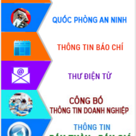
Xây dựng nông thôn mới: Nâng cao đời
sống người dân từ những mô hình thiết
thực
Quyết liệt tháo gỡ vướng mắc, đẩy
nhanh tiến độ các dự án trọng điểm
trong Khu kinh tế Nam Phú Yên
Hòn Yến phát triển du lịch gắn với bảo
tồn biển
Lấy ý kiến điều chỉnh Quy hoạch tỉnh
Đắk Lắk thời kỳ 2021-2030, tầm nhìn
đến năm 2050
Phát động chiến dịch 30 ngày đêm
giải phóng mặt bằng Tuyến đường bộ
ven biển
Đắk Lắk nỗ lực thúc đẩy tăng trưởng
kinh tế từ 10% trở lên trong Quý
II/2026
Đắk Lắk ký kết thỏa thuận hợp tác về
chuyển đổi số giai đoạn 2026 – 2030
với Tập đoàn Bưu chính Viễn thông
Việt Nam