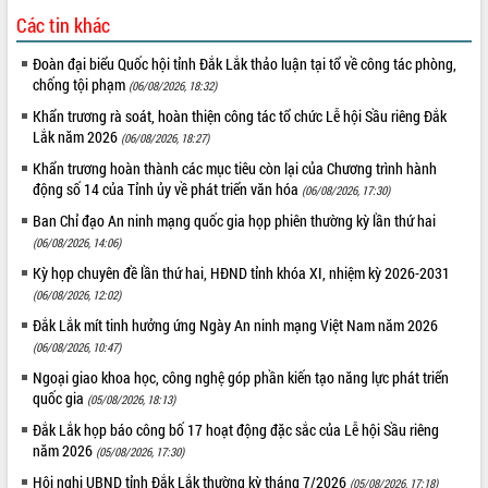
món ăn từ sầu riêng
Các tin khác
Đắk Lắk công bố Quy hoạch và xúc
tiến đầu tư tỉnh
Đoàn đại biểu Quốc hội tỉnh Đắk Lắk thảo luận tại tổ về công tác phòng,
Ngành cá ngừ Đắk Lắk chủ động thích
chống tội phạm
(06/08/2026, 18:32)
ứng để giữ vững thị trường xuất khẩu
Khẩn trương rà soát, hoàn thiện công tác tổ chức Lễ hội Sầu riêng Đắk
Diễn đàn Kinh tế tư nhân Việt Nam đột
Lắk năm 2026
(06/08/2026, 18:27)
phá cơ chế - Hợp tác công tư
Khẩn trương hoàn thành các mục tiêu còn lại của Chương trình hành
Đề án 06 tạo bước ngoặt đột phá trong
động số 14 của Tỉnh ủy về phát triển văn hóa
(06/08/2026, 17:30)
cải cách hành chính tỉnh Đắk Lắk
Ban Chỉ đạo An ninh mạng quốc gia họp phiên thường kỳ lần thứ hai
Kết nối tour, đẩy mạnh chuyển đổi số
(06/08/2026, 14:06)
để phát triển du lịch Đắk Lắk
Kỳ họp chuyên đề lần thứ hai, HĐND tỉnh khóa XI, nhiệm kỳ 2026-2031
Khởi động Dự án Đầu tư xây dựng hạ
(06/08/2026, 12:02)
tầng kỹ thuật Cụm công nghiệp Tân
Tiến
Đắk Lắk mít tinh hưởng ứng Ngày An ninh mạng Việt Nam năm 2026
Gặp mặt các cơ quan báo chí nhân Kỷ
(06/08/2026, 10:47)
niệm 101 năm Ngày Báo chí Cách
Ngoại giao khoa học, công nghệ góp phần kiến tạo năng lực phát triển
mạng Việt Nam
quốc gia
(05/08/2026, 18:13)
Đắk Lắk sơ kết 4 năm triển khai thực
Đắk Lắk họp báo công bố 17 hoạt động đặc sắc của Lễ hội Sầu riêng
hiện Đề án 06 của Chính phủ
năm 2026
(05/08/2026, 17:30)
Họp báo thông tin về Hội nghị Công bố
Hội nghị UBND tỉnh Đắk Lắk thường kỳ tháng 7/2026
(05/08/2026, 17:18)