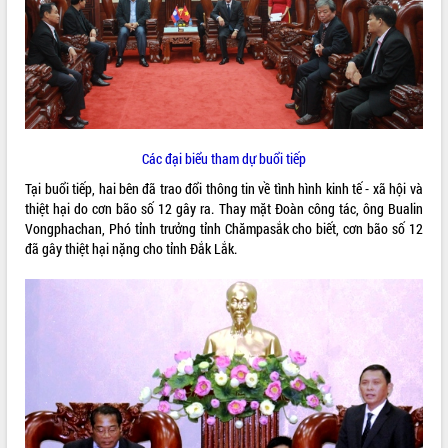
ĐIỂM TIN VĂN BẢN
QUY HOẠCH - KẾ HOẠCH
Các đại biểu tham dự buổi tiếp
Tại buổi tiếp, hai bên đã trao đổi thông tin về tình hình kinh tế - xã hội và
thiệt hại do cơn bão số 12 gây ra. Thay mặt Đoàn công tác, ông Bualin
Vongphachan, Phó tỉnh trưởng tỉnh Chămpasắk cho biết, cơn bão số 12
đã gây thiệt hại nặng cho tỉnh Đắk Lắk.