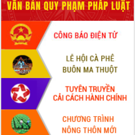
Hội thảo khoa học “Giải pháp thúc đẩy
phát triển nền kinh tế xanh tại tỉnh
Đắk Lắk”
Tăng cường giám sát, đôn đốc thực
hiện nhiệm vụ quản lý tài sản công
hàng tuần
Tháo gỡ những vướng mắc, đẩy mạnh
công tác cải cách thủ tục hành chính
tại Trung tâm Phục vụ hành chính
công tỉnh
Đắk Lắk: Tôn vinh 46 giải pháp tại Hội
thi Sáng tạo Kỹ thuật 2024 - 2025
Đắk Lắk rà soát, điều chỉnh Đề án 190
về phát triển nuôi trồng thủy sản
Phó Chủ tịch UBND tỉnh Đắk Lắk
Trương Công Thái kiểm tra thực địa
Dự án cao tốc Khánh Hòa - Buôn Ma
Thuột
Định vị cà phê Việt Nam như một “di
sản sống” trong dòng chảy toàn cầu