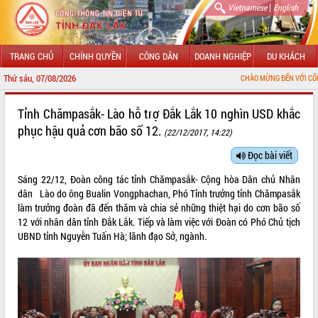
|
Vietnamese
English
TRANG CHỦ
CHÍNH QUYỀN
CÔNG DÂN
DOANH NGHIỆP
DU KHÁCH
Thứ sáu, 07/08/2026
CHÀO MỪNG ĐẾN VỚI CỔNG THÔNG TIN ĐIỆN TỬ
GIỚI THIỆU
Tỉnh Chămpasắk- Lào hỗ trợ Đắk Lắk 10 nghìn USD khắc
phục hậu quả cơn bão số 12.
(22/12/2017, 14:22)
LÃNH ĐẠO UBND TỈNH
Đọc bài viết
TIN TỨC SỰ KIỆN
Sáng 22/12, Đoàn công tác tỉnh Chămpasắk- Cộng hòa Dân chủ Nhân
SỞ, BAN, NGÀNH
dân Lào do ông Bualin Vongphachan, Phó Tỉnh trưởng tỉnh Chămpasắk
làm trưởng đoàn đã đến thăm và chia sẻ những thiệt hại do cơn bão số
UBND CÁC XÃ, PHƯỜNG
12 với nhân dân tỉnh Đắk Lắk. Tiếp và làm việc với Đoàn có Phó Chủ tịch
UBND tỉnh Nguyễn Tuấn Hà; lãnh đạo Sở, ngành.
THÔNG TIN CHỈ ĐẠO ĐIỀU HÀNH
HỆ THỐNG VĂN BẢN
VĂN BẢN HĐND TỈNH