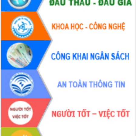
Thứ trưởng Bộ Y tế làm việc với tỉnh
Đắk Lắk về phát triển nhân lực y tế
cho trạm y tế cấp xã
Du lịch Đắk Lắk nâng tầm trải nghiệm
du khách thông qua Hệ thống cơ sở dữ
liệu và Bản đồ số
Tập huấn ứng dụng trí tuệ nhân tạo (AI)
trong thương mại điện tử năm 2026
Đoàn đại biểu Quốc hội tỉnh Đắk Lắk
trao đổi thông tin trước Kỳ họp thứ
nhất, Quốc hội khóa XVI
Quyết liệt cải cách hành chính, khơi
thông nguồn lực phát triển
Nâng cao hiệu lực, hiệu quả HĐND
tỉnh thông qua hiện đại hóa hành chính
Xã Ea Phê gắn cải cách hành chính với
chuyển đổi số
Phó Chủ tịch Thường trực UBND tỉnh
Hồ Thị Nguyên Thảo làm việc tại Trung
tâm Phục vụ hành chính công xã Ea
Phê