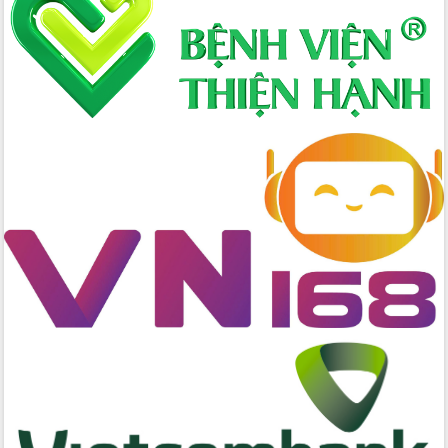
quốc phòng, quân sự địa phương năm
2026
Đắk Lắk tập trung toàn lực khắc phục
tồn tại IUU, sẵn sàng làm việc với
Đoàn thanh tra EC
Chủ tịch UBND tỉnh Tạ Anh Tuấn thăm,
chúc mừng các bệnh viện nhân Ngày
Thầy thuốc Việt Nam
Rộn ràng lễ hội truyền thống Sông
nước Đà Nông lần thứ I năm 2026
Kỳ họp Chuyên đề lần thứ Năm, HĐND
tỉnh Đắk Lắk thông qua các nghị quyết
quan trọng
Thống nhất danh sách giới thiệu ứng
cử đại biểu Quốc hội khoá XVI và đại
biểu HĐND tỉnh Đắk Lắk, nhiệm kỳ
2026-2031
Phát động hai phong trào thi đua quan
trọng trong kỷ nguyên mới
Hội nghị lần thứ tư Ban Chỉ đạo công