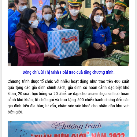
VIDEO
Không có file video nào để phát.
ALBUM ẢNH
Đồng chí Bùi Thị Minh Hoài trao quà tặng chương trình.
Chương trình được tổ chức với nhiều hoạt động như: trao trên 400 suất
quà tặng các gia đình chính sách, gia đình có hoàn cảnh đặc biệt khó
khăn; 20 suất học bổng và 20 chiếc xe đạp cho các em học sinh có hoàn
LIÊN KẾT WEB
cảnh khó khăn; tổ chức gói và trao tặng 500 chiếc bánh chưng đến các
gia đình trên địa bàn; tư vấn, chăm sóc sức khoẻ cho nhân dân khu vực
biên giới.
THỐNG KÊ TRUY CẬP
Hôm nay:
82