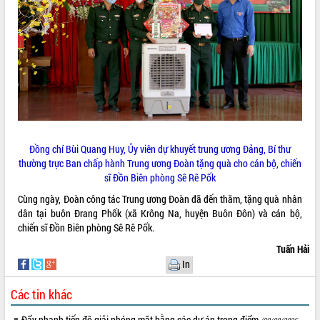
Đồng chí Bùi Quang Huy, Ủy viên dự khuyết trung ương Đảng, Bí thư
thường trực Ban chấp hành Trung ương Đoàn tặng quà cho cán bộ, chiến
sĩ Đồn Biên phòng Sê Rê Pốk
Cùng ngày, Đoàn công tác Trung ương Đoàn đã đến thăm, tặng quà nhân
dân tại buôn Đrang Phốk (xã Krông Na, huyện Buôn Đôn) và cán bộ,
chiến sĩ Đồn Biên phòng Sê Rê Pốk.
Tuấn Hải
In
Các tin khác
Đẩy nhanh tiến độ giải phóng mặt bằng các dự án trọng điểm