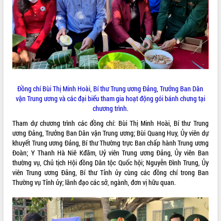
ĐIỂM TIN VĂN BẢN
QUY HOẠCH - KẾ HOẠCH
Đồng chí Bùi Thị Minh Hoài, Bí thư Trung ương Đảng, Trưởng Ban Dân
vận Trung ương và các đại biểu tham gia hoạt động gói bánh chưng tại
chương trình.
Tham dự chương trình các đồng chí: Bùi Thị Minh Hoài, Bí thư Trung
ương Đảng, Trưởng Ban Dân vận Trung ương; Bùi Quang Huy, Ủy viên dự
khuyết Trung ương Đảng, Bí thư Thường trực Ban chấp hành Trung ương
Đoàn; Y Thanh Hà Niê Kđăm, Uỷ viên Trung ương Đảng, Ủy viên Ban
thường vụ, Chủ tịch Hội đồng Dân tộc Quốc hội; Nguyễn Đình Trung, Ủy
viên Trung ương Đảng, Bí thư Tỉnh ủy cùng các đồng chí trong Ban
Thường vụ Tỉnh ủy; lãnh đạo các sở, ngành, đơn vị hữu quan.