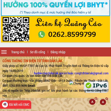
Toggle
Trang chủ
Sơ đồ cổng
Đăng nhập
navigation
CỔNG THÔNG TIN ĐIỆN TỬ TỈNH ĐẮK LẮK
Giấy phép số 99/GP-TTĐT do Cục QL Phát thanh Truyền hình và Thông tin Điện tử cấp
ngày 14/05/2010
banbientap@daklak.gov.vn hoặc congttdtdaklak@gmail.com
Cơ quan chủ quản: Ủy ban nhân dân tỉnh Đắk Lắk
Cơ quan thường trực: Văn phòng UBND tỉnh - 09 Lê Duẩn - P.Buôn Ma Thuột - Đắk Lắk.
SĐT:
0262.859.9699
Email:
Ghi rõ nguồn tin "http://daklak.gov.vn" khi phát hành lại các thông tin từ Cổng TTĐT
này
Đã kết nối EMC