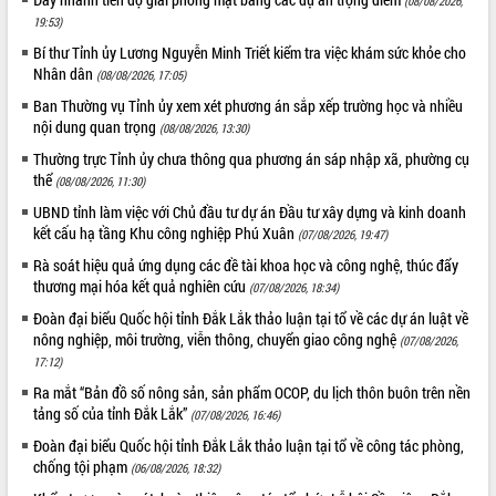
(08/08/2026,
19:53)
Bí thư Tỉnh ủy Lương Nguyễn Minh Triết kiểm tra việc khám sức khỏe cho
Nhân dân
(08/08/2026, 17:05)
Ban Thường vụ Tỉnh ủy xem xét phương án sắp xếp trường học và nhiều
nội dung quan trọng
(08/08/2026, 13:30)
Thường trực Tỉnh ủy chưa thông qua phương án sáp nhập xã, phường cụ
thể
(08/08/2026, 11:30)
UBND tỉnh làm việc với Chủ đầu tư dự án Đầu tư xây dựng và kinh doanh
kết cấu hạ tầng Khu công nghiệp Phú Xuân
(07/08/2026, 19:47)
Rà soát hiệu quả ứng dụng các đề tài khoa học và công nghệ, thúc đẩy
thương mại hóa kết quả nghiên cứu
(07/08/2026, 18:34)
Đoàn đại biểu Quốc hội tỉnh Đắk Lắk thảo luận tại tổ về các dự án luật về
nông nghiệp, môi trường, viễn thông, chuyển giao công nghệ
(07/08/2026,
17:12)
Ra mắt “Bản đồ số nông sản, sản phẩm OCOP, du lịch thôn buôn trên nền
tảng số của tỉnh Đắk Lắk”
(07/08/2026, 16:46)
Đoàn đại biểu Quốc hội tỉnh Đắk Lắk thảo luận tại tổ về công tác phòng,
chống tội phạm
(06/08/2026, 18:32)