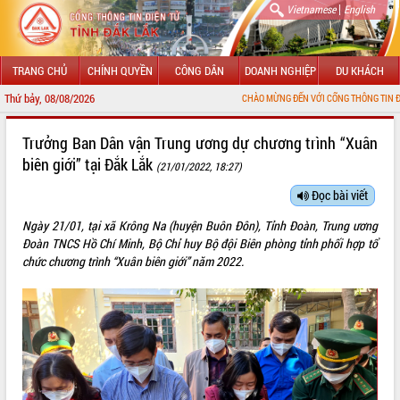
|
Vietnamese
English
TRANG CHỦ
CHÍNH QUYỀN
CÔNG DÂN
DOANH NGHIỆP
DU KHÁCH
Thứ bảy, 08/08/2026
CHÀO MỪNG ĐẾN VỚI CỔNG THÔNG TIN ĐIỆN TỬ TỈNH ĐẮK L
GIỚI THIỆU
Trưởng Ban Dân vận Trung ương dự chương trình “Xuân
biên giới” tại Đắk Lắk
(21/01/2022, 18:27)
LÃNH ĐẠO UBND TỈNH
Đọc bài viết
TIN TỨC SỰ KIỆN
Ngày 21/01, tại xã Krông Na (huyện Buôn Đôn), Tỉnh Đoàn, Trung ương
SỞ, BAN, NGÀNH
Đoàn TNCS Hồ Chí Minh, Bộ Chỉ huy Bộ đội Biên phòng tỉnh phối hợp tổ
chức chương trình “Xuân biên giới” năm 2022.
UBND CÁC XÃ, PHƯỜNG
THÔNG TIN CHỈ ĐẠO ĐIỀU HÀNH
HỆ THỐNG VĂN BẢN
VĂN BẢN HĐND TỈNH