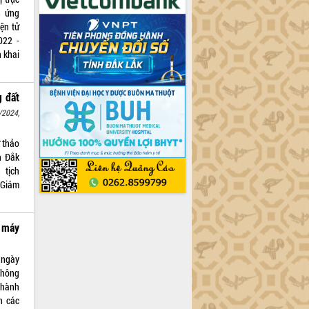
n ứng
iện tử
022 -
 khai
g đất
/2024,
 thảo
h Đắk
 tịch
 Giám
é máy
ngày
Thông
 hành
n các