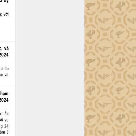
ủa Ủy
c với
c và
2024
 chức
ọc và
phạm
/2024
k Lắk
36 vụ
ng 24
iảm 3