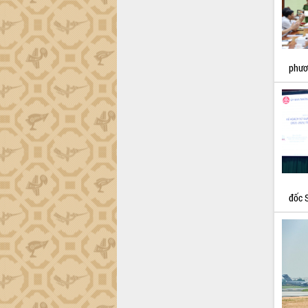
Đắk Lắk sơ kết 4 năm triển khai thực
hiện Đề án 06 của Chính phủ
Họp báo thông tin về Hội nghị Công bố
Quy hoạch và Xúc tiến đầu tư tỉnh Đắk
phươn
Lắk
Khơi thông điểm nghẽn, đẩy nhanh
giải ngân vốn khắc phục thiên tai
HĐND tỉnh thông qua điều chỉnh Quy
hoạch tỉnh thời kỳ 2021-2030
Hội thảo góp ý hồ sơ điều chỉnh quy
hoạch tỉnh Đắk Lắk thời kỳ 2021-2030,
tầm nhìn đến năm 2050
Nâng cao hiệu quả hoạt động của các
đốc S
doanh nghiệp nhà nước
Hội nghị triển khai kết nối mạng
truyền số liệu chuyên dùng phục vụ cơ
quan Đảng, Nhà nước
Lễ phát động chuỗi hoạt động chung
tay làm sạch môi trường
Xã Ea Kar bước chuyển mình trong