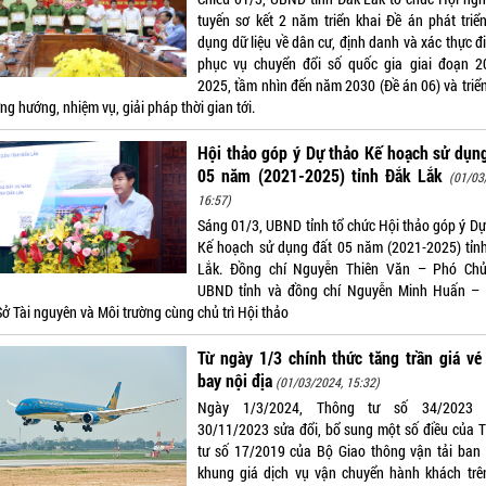
tuyến sơ kết 2 năm triển khai Đề án phát triể
dụng dữ liệu về dân cư, định danh và xác thực đ
phục vụ chuyển đổi số quốc gia giai đoạn 2
2025, tầm nhìn đến năm 2030 (Đề án 06) và triển
g hướng, nhiệm vụ, giải pháp thời gian tới.
Hội thảo góp ý Dự thảo Kế hoạch sử dụn
05 năm (2021-2025) tỉnh Đắk Lắk
(01/03
16:57)
Sáng 01/3, UBND tỉnh tổ chức Hội thảo góp ý Dự
Kế hoạch sử dụng đất 05 năm (2021-2025) tỉn
Lắk. Đồng chí Nguyễn Thiên Văn – Phó Chủ
UBND tỉnh và đồng chí Nguyễn Minh Huấn –
ở Tài nguyên và Môi trường cùng chủ trì Hội thảo
Từ ngày 1/3 chính thức tăng trần giá v
bay nội địa
(01/03/2024, 15:32)
Ngày 1/3/2024, Thông tư số 34/2023 
30/11/2023 sửa đổi, bổ sung một số điều của 
tư số 17/2019 của Bộ Giao thông vận tải ban
khung giá dịch vụ vận chuyển hành khách trê