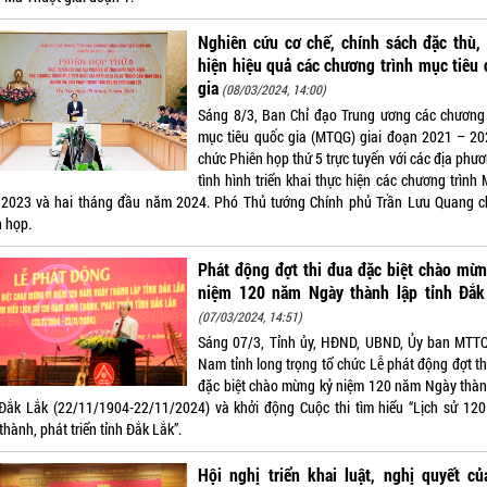
Nghiên cứu cơ chế, chính sách đặc thù,
hiện hiệu quả các chương trình mục tiêu
gia
(08/03/2024, 14:00)
Sáng 8/3, Ban Chỉ đạo Trung ương các chương 
mục tiêu quốc gia (MTQG) giai đoạn 2021 – 20
chức Phiên họp thứ 5 trực tuyến với các địa phư
tình hình triển khai thực hiện các chương trình
2023 và hai tháng đầu năm 2024. Phó Thủ tướng Chính phủ Trần Lưu Quang ch
n họp.
Phát động đợt thi đua đặc biệt chào mừ
niệm 120 năm Ngày thành lập tỉnh Đắk
(07/03/2024, 14:51)
Sáng 07/3, Tỉnh ủy, HĐND, UBND, Ủy ban MTTQ
Nam tỉnh long trọng tổ chức Lễ phát động đợt th
đặc biệt chào mừng kỷ niệm 120 năm Ngày thàn
 Đắk Lắk (22/11/1904-22/11/2024) và khởi động Cuộc thi tìm hiểu “Lịch sử 12
thành, phát triển tỉnh Đắk Lắk”.
Hội nghị triển khai luật, nghị quyết c