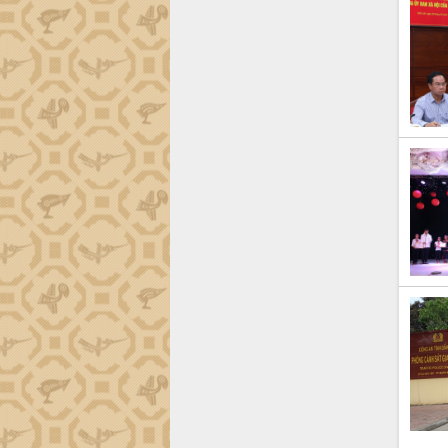
Dự án cao tốc Khánh Hòa - Buôn Ma
Thuột
Định vị cà phê Việt Nam như một “di
sản sống” trong dòng chảy toàn cầu
Xây dựng nông thôn mới: Nâng cao đời
sống người dân từ những mô hình thiết
thực
Quyết liệt tháo gỡ vướng mắc, đẩy
nhanh tiến độ các dự án trọng điểm
trong Khu kinh tế Nam Phú Yên
Hòn Yến phát triển du lịch gắn với bảo
tồn biển
Lấy ý kiến điều chỉnh Quy hoạch tỉnh
Đắk Lắk thời kỳ 2021-2030, tầm nhìn
đến năm 2050
Phát động chiến dịch 30 ngày đêm
giải phóng mặt bằng Tuyến đường bộ
ven biển
Đắk Lắk nỗ lực thúc đẩy tăng trưởng
kinh tế từ 10% trở lên trong Quý
II/2026