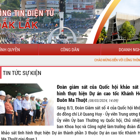
ÍNH QUYỀN
CÔNG DÂN
DOANH NGH
CHÀO MỪNG ĐẾN VỚI CỔNG THÔNG TIN ĐIỆN TỬ TỈNH ĐẮK LẮ
TIN TỨC SỰ KIỆN
Đoàn giám sát của Quốc hội khảo sát 
hình thực hiện Dự án cao tốc Khánh H
Buôn Ma Thuột
(08/03/2024, 14:09)
Sáng 8/3, Đoàn Giám sát số 4 của Quốc hội kh
do đồng chí Lê Quang Huy - Ủy viên Trung ương 
Ủy viên Ủy ban Thường vụ Quốc hội, Chủ nhi
ban Khoa học và Công nghệ làm trưởng đoàn đã
 khảo sát tình hình thực hiện Dự án thành phần 3 thuộc Dự án cao tốc Khánh 
 Ma Thuột giai đoạn 1.