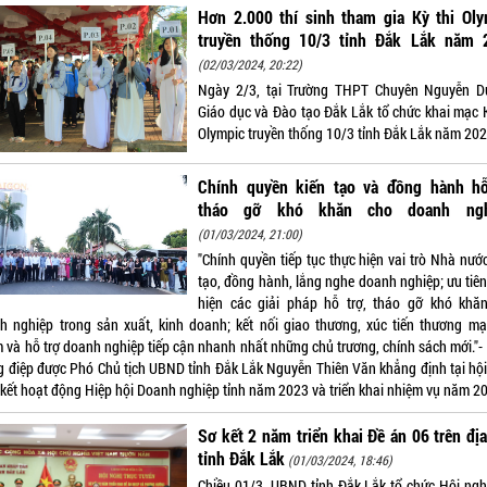
Hơn 2.000 thí sinh tham gia Kỳ thi Oly
truyền thống 10/3 tỉnh Đắk Lắk năm 
(02/03/2024, 20:22)
Ngày 2/3, tại Trường THPT Chuyên Nguyễn D
Giáo dục và Đào tạo Đắk Lắk tổ chức khai mạc K
Olympic truyền thống 10/3 tỉnh Đắk Lắk năm 202
Chính quyền kiến tạo và đồng hành hỗ
tháo gỡ khó khăn cho doanh ngh
(01/03/2024, 21:00)
"Chính quyền tiếp tục thực hiện vai trò Nhà nướ
tạo, đồng hành, lắng nghe doanh nghiệp; ưu tiên
hiện các giải pháp hỗ trợ, tháo gỡ khó khă
h nghiệp trong sản xuất, kinh doanh; kết nối giao thương, xúc tiến thương mạ
 và hỗ trợ doanh nghiệp tiếp cận nhanh nhất những chủ trương, chính sách mới."- 
g điệp được Phó Chủ tịch UBND tỉnh Đắk Lắk Nguyễn Thiên Văn khẳng định tại hội
 kết hoạt động Hiệp hội Doanh nghiệp tỉnh năm 2023 và triển khai nhiệm vụ năm 2
Sơ kết 2 năm triển khai Đề án 06 trên đị
tỉnh Đắk Lắk
(01/03/2024, 18:46)
Chiều 01/3, UBND tỉnh Đắk Lắk tổ chức Hội nghị