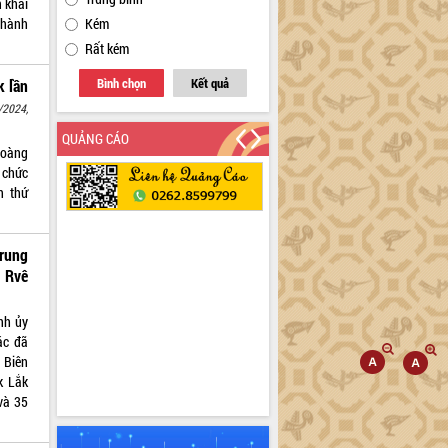
n khai
thành
Kém
Rất kém
Bình chọn
Kết quả
k lần
/2024,
QUẢNG CÁO
Hoàng
 chức
n thứ
rung
 Rvê
nh ủy
ác đã
 Biên
k Lắk
và 35