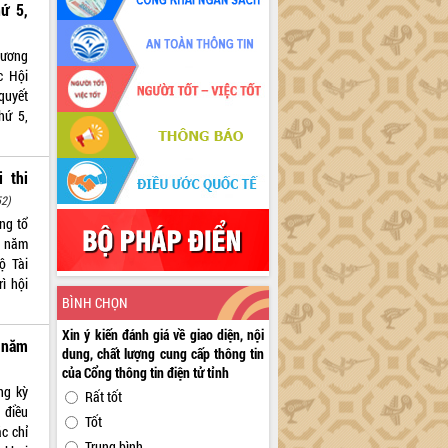
ứ 5,
 Vương
c Hội
 quyết
hứ 5,
 thi
52)
ng tổ
i năm
ộ Tài
ì hội
BÌNH CHỌN
Xin ý kiến đánh giá về giao diện, nội
 năm
dung, chất lượng cung cấp thông tin
của Cổng thông tin điện tử tỉnh
ng kỳ
Rất tốt
điều
Tốt
c chỉ
Trung bình