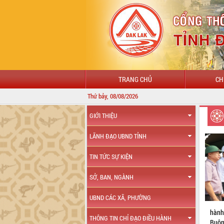
TRANG CHỦ
CH
Thứ bảy, 08/08/2026
GIỚI THIỆU
LÃNH ĐẠO UBND TỈNH
TIN TỨC SỰ KIỆN
SỞ, BAN, NGÀNH
UBND CÁC XÃ, PHƯỜNG
hành
THÔNG TIN CHỈ ĐẠO ĐIỀU HÀNH
Buôn