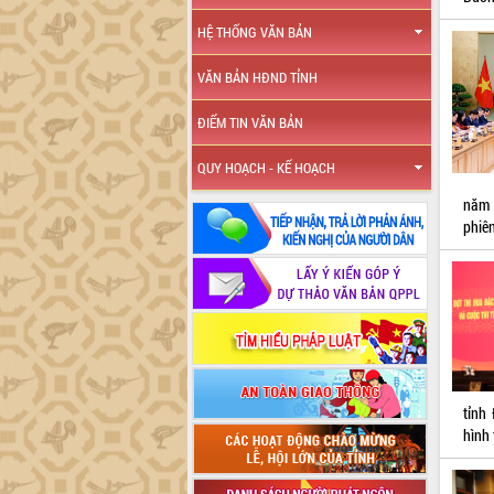
HỆ THỐNG VĂN BẢN
VĂN BẢN HĐND TỈNH
ĐIỂM TIN VĂN BẢN
QUY HOẠCH - KẾ HOẠCH
năm 
phiê
tỉnh
hình 