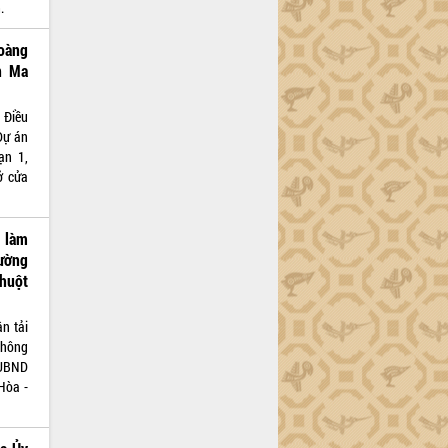
.
oàng
n Ma
 Điều
Dự án
ạn 1,
ở cửa
i làm
ường
huột
n tải
thông
 UBND
Hòa -