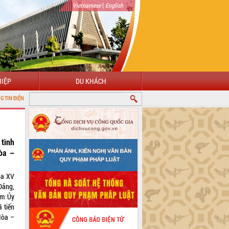
|
Vietnamese
English
IỆP
DU KHÁCH
K
tình
òa –
óa XV
Đảng,
ệm Ủy
 tiến
Hòa –