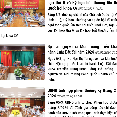
họp thứ 6 và Kỳ họp bất thường lần th
Quốc hội khóa XV
(07/03/2024, 14:30)
Sáng 7/3, dưới sự chủ trì của Chủ tịch Quốc hội
Đình Huệ, Uỷ ban Thường vụ Quốc hội tổ chứ
nghị toàn quốc lần thứ hai triển khai luật, nghị
của Kỳ họp thứ 6 và Kỳ họp bất thường lần t
 hội khóa XV.
Bộ Tài nguyên và Môi trường triển khai
hành Luật Đất đai năm 2024
(06/03/2024, 20:
Ngày 6/3, tại Hà Nội, Bộ Tài nguyên và Môi trườ
chức Hội nghị triển khai thi hành Luật Đất đa
2024. Ủy viên Trung ương Đảng, Bộ trưởng B
nguyên và Môi trường Đặng Quốc Khánh chủ tr
nghị.
UBND tỉnh họp phiên thường kỳ tháng 2
2024
(06/03/2024, 15:58)
Sáng 06/3, UBND tỉnh tổ chức Phiên họp thườ
tháng 2/2024 để đánh giá công tác chỉ đạo, 
hành của UBND tỉnh trong quá trình thực hiện cá