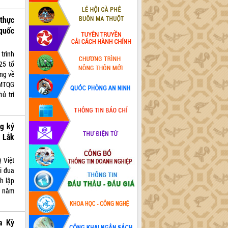
 thực
 quốc
trình
25 tổ
ơng về
 MTQG
ủ trì
ng kỷ
 Lắk
 Việt
i đua
h lập
0 năm
ủa Kỳ