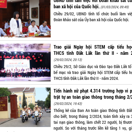
UBND tỉnh làm việc với Đoàn khảo sát c
ban xã hội của Quốc hội.
(01/03/2024, 09:49)
Chiều 29/02, UBND tỉnh tổ chức buổi làm việ
Đoàn khảo sát của Ủy ban xã hội của Quốc hội.
Trao giải Ngày hội STEM cấp tiểu họ
THCS tỉnh Đắk Lắk lần thứ II - năm 
(29/02/2024, 20:13)
Chiều 29/2, Sở Giáo dục và Đào tạo Đắk Lắk tổ
bế mạc và trao giải Ngày hội STEM cấp tiểu h
THCS tỉnh Đắk Lắk lần thứ II - năm 2024.
Tiến hành xử phạt 4.314 trường hợp vi 
trật tự an toàn giao thông trong tháng 2
(29/02/2024, 19:43)
Thống kê của Ban An toàn giao thông tỉnh Đắ
cho biết, trong tháng 2/2024, toàn tỉnh xảy ra 
tai nạn giao thông, làm chết 22 người, bị thươ
người. So với tháng trước liền kề tăng 1 vụ, g