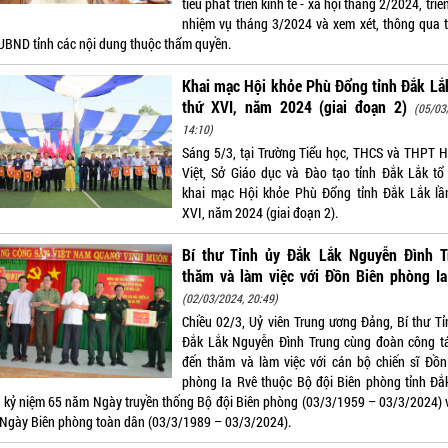
tiêu phát triển kinh tế - xã hội tháng 2/2024, triể
nhiệm vụ tháng 3/2024 và xem xét, thông qua 
UBND tỉnh các nội dung thuộc thẩm quyền.
Khai mạc Hội khỏe Phù Đổng tỉnh Đắk Lắ
thứ XVI, năm 2024 (giai đoạn 2)
(05/03
14:10)
Sáng 5/3, tại Trường Tiểu học, THCS và THPT 
Việt, Sở Giáo dục và Đào tạo tỉnh Đắk Lắk tổ
khai mạc Hội khỏe Phù Đổng tỉnh Đắk Lắk lầ
XVI, năm 2024 (giai đoạn 2).
Bí thư Tỉnh ủy Đắk Lắk Nguyễn Đình T
thăm và làm việc với Đồn Biên phòng Ia
(02/03/2024, 20:49)
Chiều 02/3, Uỷ viên Trung ương Đảng, Bí thư Tỉ
Đắk Lắk Nguyễn Đình Trung cùng đoàn công t
đến thăm và làm việc với cán bộ chiến sĩ Đồn
phòng Ia Rvê thuộc Bộ đội Biên phòng tỉnh Đắ
 kỷ niệm 65 năm Ngày truyền thống Bộ đội Biên phòng (03/3/1959 – 03/3/2024) 
Ngày Biên phòng toàn dân (03/3/1989 – 03/3/2024).