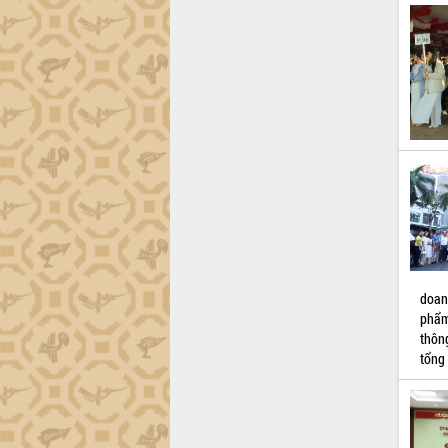
trường Nguyễn Hoàng Hiệp khảo sát
vùng trồng và doanh nghiệp đóng gói
sầu riêng tại Đắk Lắk
Trình diễn nghệ thuật chế biến các
món ăn từ sầu riêng
Đắk Lắk công bố Quy hoạch và xúc
tiến đầu tư tỉnh
Ngành cá ngừ Đắk Lắk chủ động thích
ứng để giữ vững thị trường xuất khẩu
Diễn đàn Kinh tế tư nhân Việt Nam đột
phá cơ chế - Hợp tác công tư
Đề án 06 tạo bước ngoặt đột phá trong
cải cách hành chính tỉnh Đắk Lắk
Kết nối tour, đẩy mạnh chuyển đổi số
doan
để phát triển du lịch Đắk Lắk
phẩm
thôn
Khởi động Dự án Đầu tư xây dựng hạ
tổng
tầng kỹ thuật Cụm công nghiệp Tân
Tiến
Gặp mặt các cơ quan báo chí nhân Kỷ
niệm 101 năm Ngày Báo chí Cách
mạng Việt Nam