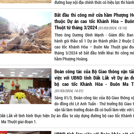
đường bay nội địa chính thức có hiệu lực thi hành
Bắt đầu thi công mở cửa hầm Phượng H
thuộc Dự án cao tốc Khánh Hòa – Buô
Thuột từ tháng 3/2024
(01/03/2024, 15:15)
Theo ông Dương Đình Mạnh - Giám đốc Ban
hành gói thầu số 1 Dự án thành phần 2 thuộc 
cao tốc Khánh Hòa – Buôn Ma Thuột giai đo
tháng 3/2024 sẽ bắt đầu triển khai thi công m
hầm Phượng Hoàng.
Đoàn công tác của Bộ Giao thông vận tả
việc với UBND tỉnh Đắk Lắk về Dự án đ
bộ cao tốc Khánh Hòa - Buôn Ma T
(01/03/2024, 14:31)
Sáng 01/3, Đoàn công tác của Bộ Giao thông vậ
do đồng chí Lê Anh Tuấn - Thứ trưởng Bộ Giao 
vận tải làm trưởng đoàn đã có buổi làm việc với
 Đắk Lắk về tình hình thực hiện Dự án đầu tư xây dựng đường bộ cao tốc Khánh 
 Ma Thuột giai đoạn 1.