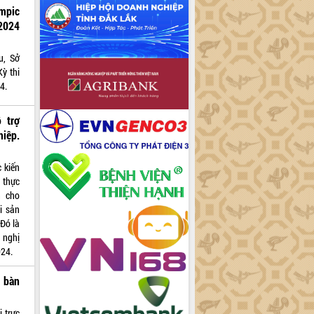
mpic
2024
u, Sở
ỳ thi
4.
 trợ
iệp.
c kiến
 thực
n cho
i sản
Đó là
 nghị
024.
a bàn
 trực