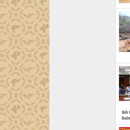
công tác cải cách hành chính mô hình
mới
UBND tỉnh họp báo định kỳ tháng 4
năm 2026
Hội thảo khoa học “Giải pháp thúc đẩy
phát triển nền kinh tế xanh tại tỉnh
Đắk Lắk”
Tăng cường giám sát, đôn đốc thực
hiện nhiệm vụ quản lý tài sản công
hàng tuần
Tháo gỡ những vướng mắc, đẩy mạnh
công tác cải cách thủ tục hành chính
tại Trung tâm Phục vụ hành chính
công tỉnh
Đắk Lắk: Tôn vinh 46 giải pháp tại Hội
thi Sáng tạo Kỹ thuật 2024 - 2025
Đắk Lắk rà soát, điều chỉnh Đề án 190
về phát triển nuôi trồng thủy sản
tỉnh
Buôn
Phó Chủ tịch UBND tỉnh Đắk Lắk
Trương Công Thái kiểm tra thực địa