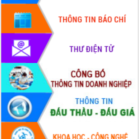
quốc phòng, quân sự địa phương năm
2026
Đắk Lắk tập trung toàn lực khắc phục
tồn tại IUU, sẵn sàng làm việc với
Đoàn thanh tra EC
Chủ tịch UBND tỉnh Tạ Anh Tuấn thăm,
chúc mừng các bệnh viện nhân Ngày
Thầy thuốc Việt Nam
Rộn ràng lễ hội truyền thống Sông
nước Đà Nông lần thứ I năm 2026
Kỳ họp Chuyên đề lần thứ Năm, HĐND
tỉnh Đắk Lắk thông qua các nghị quyết
quan trọng
Thống nhất danh sách giới thiệu ứng
cử đại biểu Quốc hội khoá XVI và đại
biểu HĐND tỉnh Đắk Lắk, nhiệm kỳ
2026-2031
Phát động hai phong trào thi đua quan
trọng trong kỷ nguyên mới
Hội nghị lần thứ tư Ban Chỉ đạo công