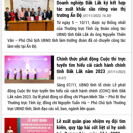
Doanh nghiệp Đắk Lắk ký kết hợp
quan trọng
tác xuất khẩu sầu riêng vào thị
Bí thư Tỉnh ủy Lương Nguyễn Minh
trường Ấn Độ
(07/11/2023, 16:30)
Triết thăm, tặng quà người có công với
Từ ngày 5 – 10/11, được sự thống nhất
cách mạng
của Thường trực Tỉnh ủy, Đoàn công tác
Rà soát, hoàn thiện hệ thống thiết chế
UBND tỉnh Đắk Lắk do ông Nguyễn Thiên
văn hóa, thể thao đáp ứng yêu cầu
LIÊN KẾT WEB
Văn – Phó Chủ tịch UBND tỉnh làm trưởng đoàn đã có chuyến công tác
phát triển mới
làm việc tại Ấn Độ.
Thường trực HĐND tỉnh Đắk Lắk gặp
mặt Đoàn chuyên gia y tế TP. Hồ Chí
Chính thức phát động Cuộc thi trực
Minh
tuyến tìm hiểu cải cách hành chính
THỐNG KÊ TRUY CẬP
Lễ truy điệu và an táng hài cốt liệt sĩ
tỉnh Đắk Lắk năm 2023
(07/11/2023,
tại Nghĩa trang Liệt sĩ xã Sơn Hòa
Hôm nay:
13927
15:07)
Bàn giải pháp tháo gỡ khó khăn trong
Tất cả:
66099595
Sáng 07/11, UBND tỉnh tổ chức Lễ phát
xuất khẩu sầu riêng và triển khai quy
động Cuộc thi trực tuyến tìm hiểu cải cách hành chính (CCHC) tỉnh Đắk
định EUDR
Lắk năm 2023. Dự lễ phát động có đồng chí Phạm Minh Tấn – Phó Bí thư
Thường trực Tỉnh ủy; đồng chí Nguyễn Tuấn Hà – Phó Chủ tịch Thường
Thứ trưởng Bộ Nông nghiệp và Môi
trực UBND tỉnh; lãnh đạo các sở, ban, ngành liên quan.
trường Nguyễn Hoàng Hiệp khảo sát
vùng trồng và doanh nghiệp đóng gói
Lễ xuất quân giao nhiệm vụ đội tìm
sầu riêng tại Đắk Lắk
kiếm, quy tập hài cốt liệt sĩ hy sinh
Trình diễn nghệ thuật chế biến các