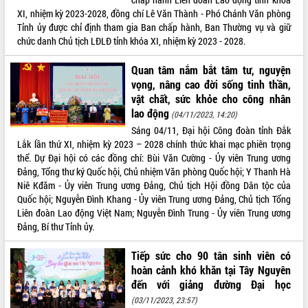
Xây dựng nông thôn mới: Nâng cao đời
XI, nhiệm kỳ 2023-2028, đồng chí Lê Văn Thành - Phó Chánh Văn phòng
sống người dân từ những mô hình thiết
Tỉnh ủy được chỉ định tham gia Ban chấp hành, Ban Thường vụ và giữ
thực
chức danh Chủ tịch LĐLĐ tỉnh khóa XI, nhiệm kỳ 2023 - 2028.
Quyết liệt tháo gỡ vướng mắc, đẩy
nhanh tiến độ các dự án trọng điểm
Quan tâm nắm bắt tâm tư, nguyện
trong Khu kinh tế Nam Phú Yên
vọng, nâng cao đời sống tinh thần,
Hòn Yến phát triển du lịch gắn với bảo
vật chất, sức khỏe cho công nhân
tồn biển
lao động
(04/11/2023, 14:20)
Lấy ý kiến điều chỉnh Quy hoạch tỉnh
Sáng 04/11, Đại hội Công đoàn tỉnh Đắk
Đắk Lắk thời kỳ 2021-2030, tầm nhìn
Lắk lần thứ XI, nhiệm kỳ 2023 – 2028 chính thức khai mạc phiên trọng
đến năm 2050
thể. Dự Đại hội có các đồng chí: Bùi Văn Cường - Ủy viên Trung ương
Phát động chiến dịch 30 ngày đêm
Đảng, Tổng thư ký Quốc hội, Chủ nhiệm Văn phòng Quốc hội; Y Thanh Hà
giải phóng mặt bằng Tuyến đường bộ
Niê Kđăm - Ủy viên Trung ương Đảng, Chủ tịch Hội đồng Dân tộc của
ven biển
Quốc hội; Nguyễn Đình Khang - Ủy viên Trung ương Đảng, Chủ tịch Tổng
Liên đoàn Lao động Việt Nam; Nguyễn Đình Trung - Ủy viên Trung ương
Đắk Lắk nỗ lực thúc đẩy tăng trưởng
Đảng, Bí thư Tỉnh ủy.
kinh tế từ 10% trở lên trong Quý
II/2026
Tiếp sức cho 90 tân sinh viên có
Đắk Lắk ký kết thỏa thuận hợp tác về
hoàn cảnh khó khăn tại Tây Nguyên
chuyển đổi số giai đoạn 2026 – 2030
đến với giảng đường Đại học
với Tập đoàn Bưu chính Viễn thông
Việt Nam
(03/11/2023, 23:57)