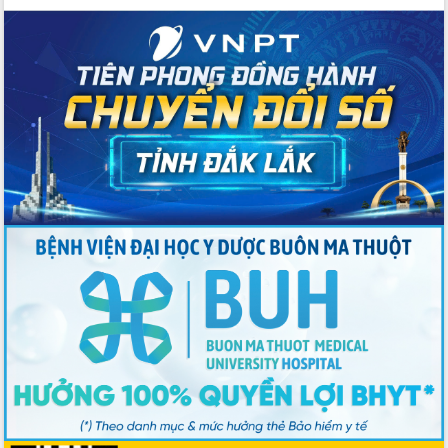
số lĩnh vực nông nghiệp và môi trường
“Hồ sơ phi địa giới – Bước tiến mới
trong cải cách hành chính”
Phó Chủ tịch UBND tỉnh Nguyễn Thiên
Văn kiểm tra công tác chống khai thác
IUU và nuôi trồng thủy sản
Tăng cường các giải pháp nhằm phát
triển hiệu quả khoa học, công nghệ,
đổi mới sáng tạo và chuyển đổi số
Tỉnh Đắk Lắk hiện đại hóa y tế từ bệnh
án điện tử
Tập huấn công tác đối ngoại và tuyên
truyền quản lý biên giới, biển đảo
Nhiều cách làm hay trong chuyển đổi
số vì người dân
Quyết tâm phấn đấu hoàn thành thắng
lợi các mục tiêu, nhiệm vụ Nghị quyết
Đại hội đại biểu Đảng bộ tỉnh Đắk Lắk
nhiệm kỳ 2025-2030
Khai mạc trọng thể Đại hội đại biểu