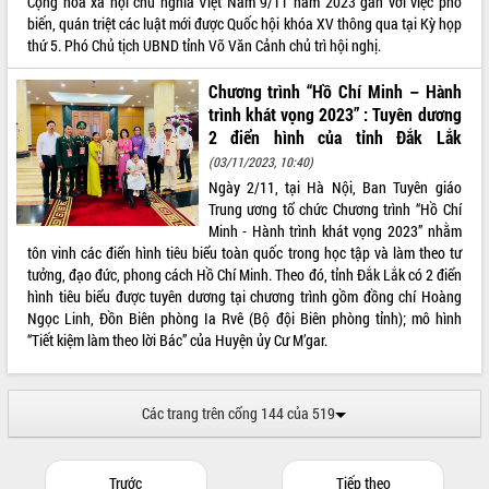
Cộng hòa xã hội chủ nghĩa Việt Nam 9/11 năm 2023 gắn với việc phổ
biến, quán triệt các luật mới được Quốc hội khóa XV thông qua tại Kỳ họp
Xây dựng nền hành chính số đồng
thứ 5. Phó Chủ tịch UBND tỉnh Võ Văn Cảnh chủ trì hội nghị.
hành cùng nông dân dân, doanh nghiệp
Giai đoạn 2026-2030, Đắk Lắk phấn
Chương trình “Hồ Chí Minh – Hành
đấu có 77% xã đạt chuẩn nông thôn
trình khát vọng 2023” : Tuyên dương
mới
2 điển hình của tỉnh Đắk Lắk
Chuyển đổi số 'mở đường' cho nông
(03/11/2023, 10:40)
nghiệp Đắk Lắk tăng trưởng bứt phá
Ngày 2/11, tại Hà Nội, Ban Tuyên giáo
Triển khai đồng bộ đo đạc, lập hồ sơ
Trung ương tổ chức Chương trình “Hồ Chí
địa chính, hoàn thiện cơ sở dữ liệu đất
Minh - Hành trình khát vọng 2023” nhằm
đai
tôn vinh các điển hình tiêu biểu toàn quốc trong học tập và làm theo tư
Ứng dụng sinh trắc học - Bước tiến
tưởng, đạo đức, phong cách Hồ Chí Minh. Theo đó, tỉnh Đắk Lắk có 2 điển
trong hành trình chuyển đổi số tại Đắk
hình tiêu biểu được tuyên dương tại chương trình gồm đồng chí Hoàng
Lắk
Ngọc Linh, Đồn Biên phòng Ia Rvê (Bộ đội Biên phòng tỉnh); mô hình
Đắk Lắk nâng cao hiệu quả công tác
“Tiết kiệm làm theo lời Bác” của Huyện ủy Cư M’gar.
Đảng từ Sổ tay đảng viên điện tử
Đắk Lắk đẩy mạnh nuôi biển công
nghệ, hướng tới phát triển thủy sản
Các trang trên cổng 144 của 519
bền vững
Tập huấn nâng cao năng lực triển khai
chuyển đổi số cho cán bộ, công chức
Trước
Tiếp theo