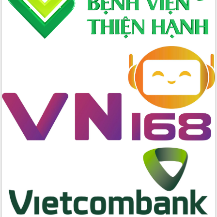
Bí thư Tỉnh ủy Lương Nguyễn Minh
Triết kiểm tra việc thực hiện chống
khai thác IUU
Hội thảo chuyên đề “Hành trình xuất
khẩu nông sản Việt Nam qua thương
mại điện tử cùng Amazon”
Đại hội Thi đua yêu nước tỉnh Đắk Lắk
lần thứ I (2025-2030)
Đồng chí Lương Nguyễn Minh Triết
được chỉ định làm Bí thư Tỉnh ủy Đắk
Lắk nhiệm kỳ 2025 – 2030
Tập trung triển khai các giải pháp sản
xuất nông nghiệp bền vững, phát thải
thấp
Tọa đàm kỷ niệm 95 năm Ngày thành
lập Hội Liên hiệp Phụ nữ Việt Nam
Đắk Lắk tổ chức Ngày hội Chuyển đổi
số với chủ đề: “Công nghệ số - kiến
tạo tương lai”
Tập trung phát triển khoa học công
nghệ, đổi mới sáng tạo và chuyển đổi