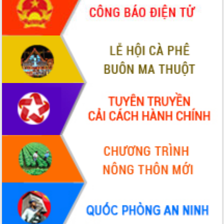
Bầu cử Quốc hội và HĐND: Cử tri Đắk
Lắk gửi gắm niềm tin, kỳ vọng vào lá
phiếu
Đắk Lắk sẵn sàng các điều kiện cho
Ngày hội bầu cử đại biểu Quốc hội
khóa XVI và HĐND các cấp nhiệm kỳ
2026-2031
Đảm bảo cuộc bầu cử đại biểu Quốc
hội và đại biểu HĐND các cấp diễn ra
an toàn, hiệu quả, đúng quy định
Thủ tướng Chính phủ Phạm Minh Chính
kiểm tra, chỉ đạo hoàn thành các dự
án cao tốc và thăm khu tái định cư tại
Đắk Lắk
Sôi nổi Hội đua ngựa truyền thống Gò
Thì Thùng mừng Xuân Bính Ngọ 2026
Lãnh đạo tỉnh dâng hương tưởng niệm
tại Đập Đồng Cam đầu Xuân Bính Ngọ
Ngành nông nghiệp phấn đấu tăng
trưởng đạt 5,86% trong năm 2026
UBND tỉnh Đắk Lắk triển khai công tác