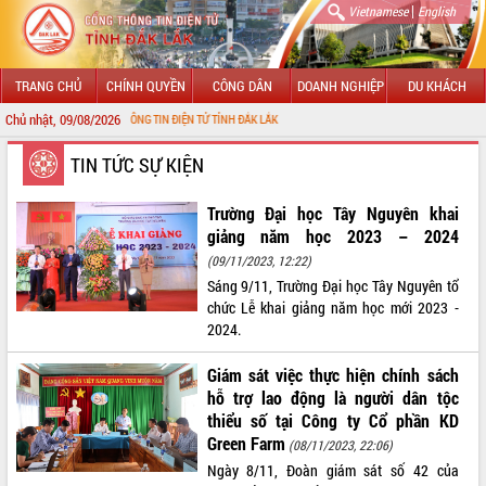
|
Vietnamese
English
TRANG CHỦ
CHÍNH QUYỀN
CÔNG DÂN
DOANH NGHIỆP
DU KHÁCH
Chủ nhật, 09/08/2026
NG THÔNG TIN ĐIỆN TỬ TỈNH ĐẮK LẮK
GIỚI THIỆU
TIN TỨC SỰ KIỆN
LÃNH ĐẠO UBND TỈNH
Trường Đại học Tây Nguyên khai
giảng năm học 2023 – 2024
TIN TỨC SỰ KIỆN
(09/11/2023, 12:22)
Sáng 9/11, Trường Đại học Tây Nguyên tổ
SỞ, BAN, NGÀNH
chức Lễ khai giảng năm học mới 2023 -
2024.
UBND CÁC XÃ, PHƯỜNG
Giám sát việc thực hiện chính sách
THÔNG TIN CHỈ ĐẠO ĐIỀU HÀNH
hỗ trợ lao động là người dân tộc
thiểu số tại Công ty Cổ phần KD
HỆ THỐNG VĂN BẢN
Green Farm
(08/11/2023, 22:06)
Ngày 8/11, Đoàn giám sát số 42 của
VĂN BẢN HĐND TỈNH