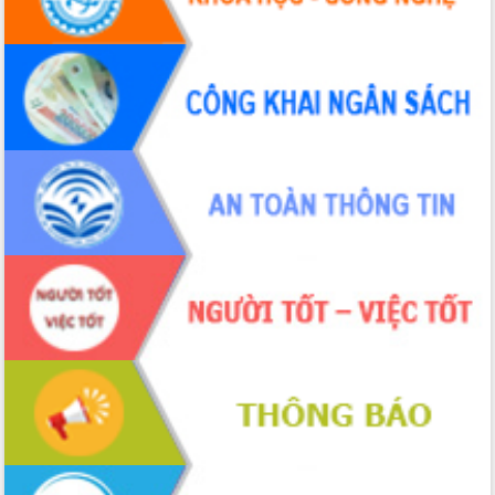
tác bầu cử tỉnh Đắk Lắk
Hội nghị Báo cáo viên Trung ương
tháng 01/2026
Phó Thủ tướng Hồ Quốc Dũng đánh giá
cao kết quả Chiến dịch Quang Trung
tại Đắk Lắk
Hội nghị Ban Chấp hành Đảng bộ tỉnh
Đắk Lắk lần thứ 2 (mở rộng)
Tập trung giải phóng mặt bằng, đẩy
nhanh tiến độ Tuyến đường bộ ven
biển
Gỡ khó, khởi công xây dựng, sửa chữa
toàn bộ nhà ở cho hộ dân đúng tiến độ
đề ra
UBND tỉnh Đắk Lắk tổng kết công tác
quốc phòng, quân sự địa phương năm
2025
Tập trung triển khai quyết liệt, đồng bộ
các giải pháp nhằm thực hiện hiệu quả
các nhiệm vụ đề ra năm 2025
Phát huy vai trò của người có uy tín