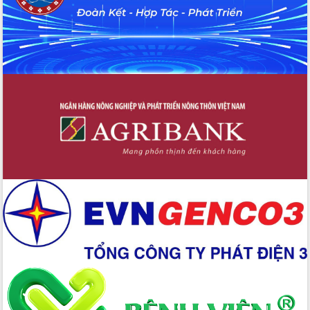
Nâng cao trách nhiệm người đứng
đầu, phát huy tinh thần chủ động,
sáng tạo để đảm bảo tiến độ giải ngân
vốn đầu tư công năm 2025
Sở Công Thương đột phá số hóa 100%
thủ tục trực tuyến lấy sự hài lòng của
doanh nghiệp làm thước đo phục vụ
Đảm bảo công tác bầu cử triển khai
đúng tiến độ, quy trình theo luật định
Ban Tuyên giáo và Dân vận Trung ương
tập huấn công tác khoa giáo năm 2025
Đắk Lắk hưởng ứng Ngày Pháp luật
Việt Nam 2025 và biểu dương 25 tập
thể, cá nhân tiêu biểu
Hội nghị lần thứ nhất Ban Chỉ đạo
công tác bầu cử tỉnh Đắk Lắk
Hội nghị UBND tỉnh thường kỳ tháng
10 năm 2025
Kỳ họp chuyên đề lần thứ Ba, HĐND
tỉnh khóa X