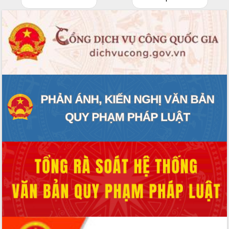
cấp xã
Đắk Lắk phát động hưởng ứng Ngày
Quyền của người tiêu dùng Việt Nam
2026
Đẩy mạnh cải cách hành chính, quyết
tâm đạt được mục tiêu tăng trưởng
hai con số trong năm 2026
Tổ chức trang trọng Lễ hội Đền thờ
Lương Văn Chánh năm 2026
Phó Bí thư Tỉnh ủy Đắk Lắk Đỗ Hữu
Huy giữ chức Bí thư Đảng ủy Ủy Ban
Nhân dân tỉnh
Bệnh án điện tử thúc đẩy chuyển đổi
số y tế tại Đắk Lắk
Chuyển đổi số thư viện: Mở rộng
không gian tri thức trong thời đại số
Đánh giá, rút kinh nghiệm công tác tổ
chức diễn tập trước ngày bầu cử
Chương trình “Gặp gỡ hữu nghị –
Friendship Meeting New Year 2026”