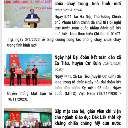
Quy hoạch và Xúc tiến đầu tư tỉnh Đắk
chữa cháy trong tình hình mới
Lắk
(05/11/2023, 17:14)
Khơi thông điểm nghẽn, đẩy nhanh
Ngày 5/11, tại Hà Nội, Thủ tướng Chính
giải ngân vốn khắc phục thiên tai
phủ Phạm Minh Chính đã chủ trì Hội nghị
HĐND tỉnh thông qua điều chỉnh Quy
trực tuyến toàn quốc nhằm đánh giá kết
hoạch tỉnh thời kỳ 2021-2030
quả triển khai thực hiện Chỉ thị số 01/CT-
Hội thảo góp ý hồ sơ điều chỉnh quy
TTg, ngày 3/1/2023 về tăng cường công tác phòng cháy, chữa cháy
hoạch tỉnh Đắk Lắk thời kỳ 2021-2030,
trong tình hình mới.
tầm nhìn đến năm 2050
Ngày hội Đại đoàn kết toàn dân xã
Nâng cao hiệu quả hoạt động của các
Ea Tiêu, huyện Cư Kuin
doanh nghiệp nhà nước
(05/11/2023,
09:02)
Hội nghị triển khai kết nối mạng
Ngày 4/11, xã Ea Tiêu (huyện Cư Kuin) đã
truyền số liệu chuyên dùng phục vụ cơ
long trọng tổ chức Ngày hội đại đoàn kết
quan Đảng, Nhà nước
toàn dân nhân Kỷ niệm 93 năm Ngày
Lễ phát động chuỗi hoạt động chung
truyền thống Mặt trận Tổ quốc (MTTQ) Việt Nam (18/11/1930 -
tay làm sạch môi trường
18/11/2023).
Xã Ea Kar bước chuyển mình trong
công tác cải cách hành chính mô hình
Gặp mặt cán bộ, giáo viên chi viện
mới
cho ngành Giáo dục Đắk Lắk thời kỳ
UBND tỉnh họp báo định kỳ tháng 4
kháng chiến chống Mỹ cứu nước
năm 2026