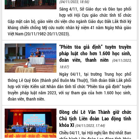
(04/11/2023, 18:56)
Hội thảo khoa học “Giải pháp thúc đẩy
Sáng 4/11, Sở Giáo dục và Đào tạo phối
phát triển nền kinh tế xanh tại tỉnh
hợp với Hội Cựu giáo chức tỉnh tổ chức
Đắk Lắk”
Gặp mặt cán bộ, giáo viên chi viện cho ngành Giáo dục Đắk Lắk thời kỳ
Tăng cường giám sát, đôn đốc thực
kháng chiến chống Mỹ cứu nước nhân kỷ niệm 41 năm Ngày Nhà giáo
hiện nhiệm vụ quản lý tài sản công
Việt Nam (20/11/1982-20/11/2023).
hàng tuần
Tháo gỡ những vướng mắc, đẩy mạnh
“Phiên tòa giả định” tuyên truyền
công tác cải cách thủ tục hành chính
pháp luật cho hơn 1.600 học sinh,
tại Trung tâm Phục vụ hành chính
đoàn viên, thanh niên
(04/11/2023,
công tỉnh
18:07)
Đắk Lắk: Tôn vinh 46 giải pháp tại Hội
Ngày 04/11, tại trường Trung học phổ
thi Sáng tạo Kỹ thuật 2024 - 2025
thông Lê Quý Đôn (thành phố Buôn Ma Thuột), Tỉnh đoàn Đắk Lắk phối
hợp với Viện Kiểm sát Nhân dân tỉnh tổ chức “Phiên tòa giả định” tuyên
Đắk Lắk rà soát, điều chỉnh Đề án 190
truyền pháp luật năm 2023, với sự tham gia của hơn 1.600 học sinh,
về phát triển nuôi trồng thủy sản
đoàn viên, thanh niên.
Phó Chủ tịch UBND tỉnh Đắk Lắk
Trương Công Thái kiểm tra thực địa
Đồng chí Lê Văn Thành giữ chức
Dự án cao tốc Khánh Hòa - Buôn Ma
Chủ tịch Liên đoàn Lao động tỉnh
Thuột
khóa XI
(04/11/2023, 17:44)
Định vị cà phê Việt Nam như một “di
Chiều 04/11, tại Hội nghị lần thứ nhất Ban
sản sống” trong dòng chảy toàn cầu
chấp hành Liên đoàn Lao động tỉnh khóa