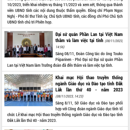
10/2023, triển khai nhiệm vụ tháng 11/2023 và xem xét, thông qua thành
VIDEO
viên UBND tỉnh các nội dung thuộc thẩm quyền. Đồng chí Phạm Ngọc
Nghị - Phó Bí thư Tỉnh ủy, Chủ tịch UBND tỉnh, các đồng chí Phó Chủ tịch
UBND tỉnh chủ trì Phiên họp.
Đại sứ quán Phần Lan tại Việt Nam
thăm và làm việc tại tỉnh
(08/11/2023,
14:56)
Sáng 08/11, Đoàn Công tác do ông Touko
Piiparinen - Phó Đại sứ Đại sứ quán Phần
Lan tại Việt Nam làm Trưởng đoàn đã đến thăm và làm việc tại tỉnh.
Khám bệnh, cấp phát thuốc miễn phí
và tặng quà người dân xã Cư Pui
Khai mạc Hội thao truyền thống
Hội nghị UBND tỉnh Đắk Lắk thường kỳ
ngành Giáo dục và Đào tạo tỉnh Đắk
tháng 7/2026
Lắk lần thứ 40 - năm 2023
Lễ truy tặng danh hiệu “Bà Mẹ Việt
(08/11/2023, 14:23)
Nam Anh hùng” và trao Huân chương
Sáng 8/11, Sở Giáo dục và Đào tạo phối
Lao động
hợp với Công đoàn ngành Giáo dục tỉnh tổ
ALBUM ẢNH
UBND tỉnh Đắk Lắk triển khai nhiệm
chức Lễ khai mạc Hội thao truyền thống ngành Giáo dục và Đào tạo tỉnh
vụ 6 tháng cuối năm 2026
Đắk Lắk lần thứ 40 - năm 2023.
Kỳ họp thứ Hai, Hội đồng nhân dân
tỉnh khóa XI quyết nghị nhiều nội dung