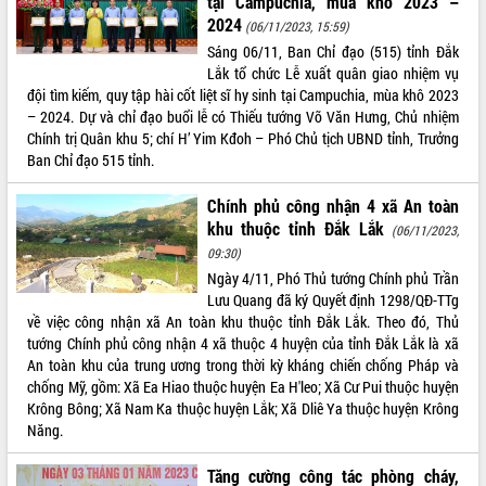
tại Campuchia, mùa khô 2023 –
món ăn từ sầu riêng
2024
(06/11/2023, 15:59)
Đắk Lắk công bố Quy hoạch và xúc
Sáng 06/11, Ban Chỉ đạo (515) tỉnh Đắk
tiến đầu tư tỉnh
Lắk tổ chức Lễ xuất quân giao nhiệm vụ
Ngành cá ngừ Đắk Lắk chủ động thích
đội tìm kiếm, quy tập hài cốt liệt sĩ hy sinh tại Campuchia, mùa khô 2023
ứng để giữ vững thị trường xuất khẩu
– 2024. Dự và chỉ đạo buổi lễ có Thiếu tướng Võ Văn Hưng, Chủ nhiệm
Diễn đàn Kinh tế tư nhân Việt Nam đột
Chính trị Quân khu 5; chí H’ Yim Kđoh – Phó Chủ tịch UBND tỉnh, Trưởng
phá cơ chế - Hợp tác công tư
Ban Chỉ đạo 515 tỉnh.
Đề án 06 tạo bước ngoặt đột phá trong
cải cách hành chính tỉnh Đắk Lắk
Chính phủ công nhận 4 xã An toàn
khu thuộc tỉnh Đắk Lắk
Kết nối tour, đẩy mạnh chuyển đổi số
(06/11/2023,
để phát triển du lịch Đắk Lắk
09:30)
Khởi động Dự án Đầu tư xây dựng hạ
Ngày 4/11, Phó Thủ tướng Chính phủ Trần
tầng kỹ thuật Cụm công nghiệp Tân
Lưu Quang đã ký Quyết định 1298/QĐ-TTg
Tiến
về việc công nhận xã An toàn khu thuộc tỉnh Đắk Lắk. Theo đó, Thủ
tướng Chính phủ công nhận 4 xã thuộc 4 huyện của tỉnh Đắk Lắk là xã
Gặp mặt các cơ quan báo chí nhân Kỷ
An toàn khu của trung ương trong thời kỳ kháng chiến chống Pháp và
niệm 101 năm Ngày Báo chí Cách
chống Mỹ, gồm: Xã Ea Hiao thuộc huyện Ea H'leo; Xã Cư Pui thuộc huyện
mạng Việt Nam
Krông Bông; Xã Nam Ka thuộc huyện Lắk; Xã Dliê Ya thuộc huyện Krông
Đắk Lắk sơ kết 4 năm triển khai thực
Năng.
hiện Đề án 06 của Chính phủ
Họp báo thông tin về Hội nghị Công bố
Tăng cường công tác phòng cháy,