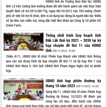
HĐND tỉnh do Trưởng Ban Dân tộc HĐND
tỉnh Lê Văn Cường làm trưởng đoàn đã tiến hành giám sát việc thực hiện
ĐIỂM TIN VĂN BẢN
Quyết định số 42/2012/QĐ-TTg, ngày 08/10/2012 của Thủ tướng Chính
phủ về việc hỗ trợ tổ chức, đơn vị sử dụng lao động là người dân tộc thiểu
QUY HOẠCH - KẾ HOẠCH
số tại khu vực miền núi, vùng đặc biệt khó khăn tại Công ty Cổ phần KD
Green Farm.
Thống nhất trình Quy hoạch tỉnh
Đắk Lắk thời kỳ 2021 – 2030 tại kỳ
họp chuyên đề thứ 11 của HĐND
tỉnh
(08/11/2023, 18:30)
Chiều 8/11, UBND tỉnh tổ chức Phiên họp thành viên UBND tỉnh thông
qua các nội dung trình kỳ họp chuyên đề thứ 11 và kỳ họp thứ 7 của
HĐND tỉnh khóa X. Chủ tịch UBND tỉnh Phạm Ngọc Nghị chủ trì phiên
họp.
UBND tỉnh họp phiên thường kỳ
tháng 10 năm 2023
(08/11/2023, 15:39)
Sáng 08/11, UBND tỉnh tổ chức Phiên họp
thường kỳ tháng 10/2023 để đánh giá
công tác chỉ đạo, điều hành của UBND
tỉnh trong quá trình thực hiện các chỉ tiêu phát triển kinh tế - xã hội tháng