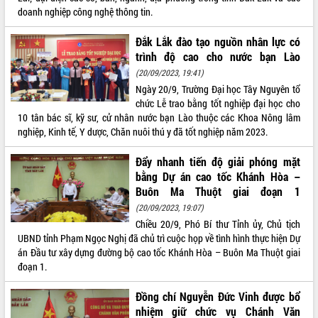
doanh nghiệp công nghệ thông tin.
Rà soát, hoàn thiện hệ thống thiết chế
văn hóa, thể thao đáp ứng yêu cầu
Đắk Lắk đào tạo nguồn nhân lực có
phát triển mới
trình độ cao cho nước bạn Lào
Thường trực HĐND tỉnh Đắk Lắk gặp
THỐNG KÊ TRUY CẬP
(20/09/2023, 19:41)
mặt Đoàn chuyên gia y tế TP. Hồ Chí
Ngày 20/9, Trường Đại học Tây Nguyên tổ
Minh
Hôm nay:
27238
chức Lễ trao bằng tốt nghiệp đại học cho
Lễ truy điệu và an táng hài cốt liệt sĩ
Tất cả:
66112906
10 tân bác sĩ, kỹ sư, cử nhân nước bạn Lào thuộc các Khoa Nông lâm
tại Nghĩa trang Liệt sĩ xã Sơn Hòa
nghiệp, Kinh tế, Y dược, Chăn nuôi thú y đã tốt nghiệp năm 2023.
Bàn giải pháp tháo gỡ khó khăn trong
xuất khẩu sầu riêng và triển khai quy
Đẩy nhanh tiến độ giải phóng mặt
định EUDR
bằng Dự án cao tốc Khánh Hòa –
Thứ trưởng Bộ Nông nghiệp và Môi
Buôn Ma Thuột giai đoạn 1
trường Nguyễn Hoàng Hiệp khảo sát
(20/09/2023, 19:07)
vùng trồng và doanh nghiệp đóng gói
Chiều 20/9, Phó Bí thư Tỉnh ủy, Chủ tịch
sầu riêng tại Đắk Lắk
UBND tỉnh Phạm Ngọc Nghị đã chủ trì cuộc họp về tình hình thực hiện Dự
Trình diễn nghệ thuật chế biến các
án Đầu tư xây dựng đường bộ cao tốc Khánh Hòa – Buôn Ma Thuột giai
món ăn từ sầu riêng
đoạn 1.
Đắk Lắk công bố Quy hoạch và xúc
tiến đầu tư tỉnh
Đồng chí Nguyễn Đức Vinh được bổ
nhiệm giữ chức vụ Chánh Văn
Ngành cá ngừ Đắk Lắk chủ động thích