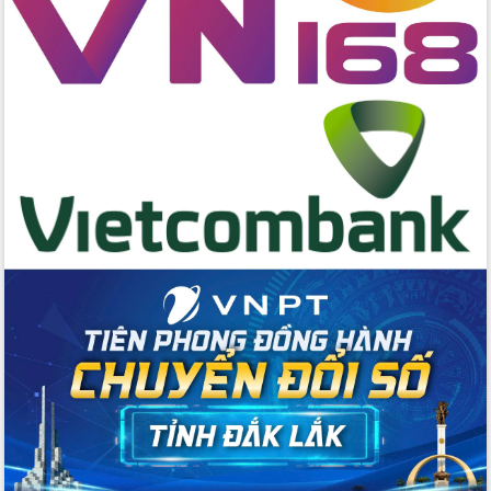
khẩu nông sản Việt Nam qua thương
mại điện tử cùng Amazon”
Đại hội Thi đua yêu nước tỉnh Đắk Lắk
lần thứ I (2025-2030)
Đồng chí Lương Nguyễn Minh Triết
được chỉ định làm Bí thư Tỉnh ủy Đắk
Lắk nhiệm kỳ 2025 – 2030
Tập trung triển khai các giải pháp sản
xuất nông nghiệp bền vững, phát thải
thấp
Tọa đàm kỷ niệm 95 năm Ngày thành
lập Hội Liên hiệp Phụ nữ Việt Nam
Đắk Lắk tổ chức Ngày hội Chuyển đổi
số với chủ đề: “Công nghệ số - kiến
tạo tương lai”
Tập trung phát triển khoa học công
nghệ, đổi mới sáng tạo và chuyển đổi
số lĩnh vực nông nghiệp và môi trường
“Hồ sơ phi địa giới – Bước tiến mới
trong cải cách hành chính”