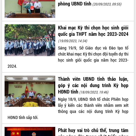
ứng để giữ vững thị trường xuất khẩu
phòng UBND tỉnh
(20/09/2023, 09:55)
Diễn đàn Kinh tế tư nhân Việt Nam đột
phá cơ chế - Hợp tác công tư
Đề án 06 tạo bước ngoặt đột phá trong
Khai mạc Kỳ thi chọn học sinh giỏi
cải cách hành chính tỉnh Đắk Lắk
quốc gia THPT năm học 2023-2024
Kết nối tour, đẩy mạnh chuyển đổi số
(19/09/2023, 14:34)
để phát triển du lịch Đắk Lắk
Sáng 19/9, Sở Giáo dục và Đào tạo tổ
Khởi động Dự án Đầu tư xây dựng hạ
chức khai mạc Kỳ thi chọn đội tuyển dự thi
tầng kỹ thuật Cụm công nghiệp Tân
học sinh giỏi quốc gia năm học 2023-
Tiến
2024.
Gặp mặt các cơ quan báo chí nhân Kỷ
niệm 101 năm Ngày Báo chí Cách
Thành viên UBND tỉnh thảo luận,
mạng Việt Nam
góp ý các nội dung trình Kỳ họp
Đắk Lắk sơ kết 4 năm triển khai thực
HĐND tỉnh
(18/09/2023, 19:46)
hiện Đề án 06 của Chính phủ
Ngày 18/9, UBND tỉnh tổ chức Phiên họp
Họp báo thông tin về Hội nghị Công bố
lấy ý kiến các thành viên nhằm xem xét
Quy hoạch và Xúc tiến đầu tư tỉnh Đắk
thông qua các nội dung trình Kỳ họp
Lắk
HĐND tỉnh sắp tới.
Khơi thông điểm nghẽn, đẩy nhanh
Phát huy vai trò chủ thể, trung tâm
giải ngân vốn khắc phục thiên tai