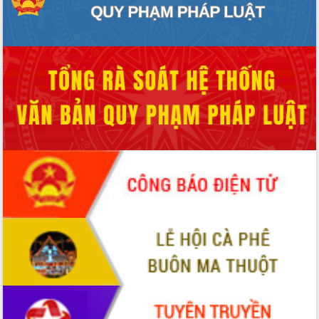
Đẩy mạnh cải cách hành chính, quyết
tâm đạt được mục tiêu tăng trưởng
hai con số trong năm 2026
Tổ chức trang trọng Lễ hội Đền thờ
Lương Văn Chánh năm 2026
Phó Bí thư Tỉnh ủy Đắk Lắk Đỗ Hữu
Huy giữ chức Bí thư Đảng ủy Ủy Ban
Nhân dân tỉnh
Bệnh án điện tử thúc đẩy chuyển đổi
số y tế tại Đắk Lắk
Chuyển đổi số thư viện: Mở rộng
không gian tri thức trong thời đại số
Đánh giá, rút kinh nghiệm công tác tổ
chức diễn tập trước ngày bầu cử
Chương trình “Gặp gỡ hữu nghị –
Friendship Meeting New Year 2026”
Bầu cử Quốc hội và HĐND: Cử tri Đắk
Lắk gửi gắm niềm tin, kỳ vọng vào lá
phiếu
Đắk Lắk sẵn sàng các điều kiện cho