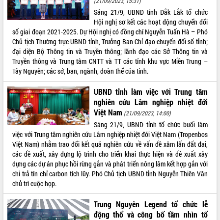
(21/09/2023, 15:31)
Sáng 21/9, UBND tỉnh Đắk Lắk tổ chức
ĐIỂM TIN VĂN BẢN
Hội nghị sơ kết các hoạt động chuyển đổi
số giai đoạn 2021-2025. Dự Hội nghị có đồng chí Nguyễn Tuấn Hà – Phó
QUY HOẠCH - KẾ HOẠCH
Chủ tịch Thường trực UBND tỉnh, Trưởng Ban Chỉ đạo chuyển đổi số tỉnh;
đại diện Bộ Thông tin và Truyền thông; lãnh đạo các Sở Thông tin và
Truyền thông và Trung tâm CNTT và TT các tỉnh khu vực Miền Trung –
Tây Nguyên; các sở, ban, ngành, đoàn thể của tỉnh.
UBND tỉnh làm việc với Trung tâm
nghiên cứu Lâm nghiệp nhiệt đới
Việt Nam
(21/09/2023, 14:00)
Sáng 21/9, UBND tỉnh tổ chức buổi làm
việc với Trung tâm nghiên cứu Lâm nghiệp nhiệt đới Việt Nam (Tropenbos
Việt Nam) nhằm trao đổi kết quả nghiên cứu về vấn đề xâm lấn đất đai,
các đề xuất, xây dựng lộ trình cho triển khai thực hiện và đề xuất xây
dựng các dự án phục hồi rừng gắn và phát triển nông lâm kết hợp gắn với
chi trả tín chỉ carbon tích lũy. Phó Chủ tịch UBND tỉnh Nguyễn Thiên Văn
chủ trì cuộc họp.
Trung Nguyên Legend tổ chức lễ
động thổ và công bố tầm nhìn tổ