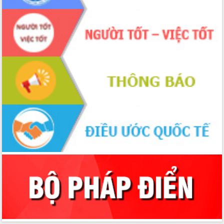
cao kết quả Chiến dịch Quang Trung
tại Đắk Lắk
Hội nghị Ban Chấp hành Đảng bộ tỉnh
Đắk Lắk lần thứ 2 (mở rộng)
Tập trung giải phóng mặt bằng, đẩy
nhanh tiến độ Tuyến đường bộ ven
biển
Gỡ khó, khởi công xây dựng, sửa chữa
toàn bộ nhà ở cho hộ dân đúng tiến độ
đề ra
UBND tỉnh Đắk Lắk tổng kết công tác
quốc phòng, quân sự địa phương năm
2025
Tập trung triển khai quyết liệt, đồng bộ
các giải pháp nhằm thực hiện hiệu quả
các nhiệm vụ đề ra năm 2025
Phát huy vai trò của người có uy tín
trong phòng chống tảo hôn và hôn
nhân cận huyết thống
Nông sản Tây Nguyên thu hút doanh
nghiệp nước ngoài