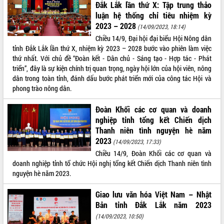
nhanh tiến độ các dự án trọng điểm
Đắk Lắk lần thứ X: Tập trung thảo
trong Khu kinh tế Nam Phú Yên
luận hệ thống chỉ tiêu nhiệm kỳ
2023 – 2028
Hòn Yến phát triển du lịch gắn với bảo
(14/09/2023, 18:14)
tồn biển
Chiều 14/9, Đại hội đại biểu Hội Nông dân
Lấy ý kiến điều chỉnh Quy hoạch tỉnh
tỉnh Đắk Lắk lần thứ X, nhiệm kỳ 2023 – 2028 bước vào phiên làm việc
Đắk Lắk thời kỳ 2021-2030, tầm nhìn
thứ nhất. Với chủ đề “Đoàn kết - Dân chủ - Sáng tạo - Hợp tác - Phát
đến năm 2050
triển”, đây là sự kiện chính trị quan trọng, ngày hội lớn của hội viên, nông
dân trong toàn tỉnh, đánh dấu bước phát triển mới của công tác Hội và
Phát động chiến dịch 30 ngày đêm
phong trào nông dân.
giải phóng mặt bằng Tuyến đường bộ
ven biển
Đoàn Khối các cơ quan và doanh
Đắk Lắk nỗ lực thúc đẩy tăng trưởng
nghiệp tỉnh tổng kết Chiến dịch
kinh tế từ 10% trở lên trong Quý
Thanh niên tình nguyện hè năm
II/2026
2023
(14/09/2023, 17:33)
Đắk Lắk ký kết thỏa thuận hợp tác về
Chiều 14/9, Đoàn Khối các cơ quan và
chuyển đổi số giai đoạn 2026 – 2030
doanh nghiệp tỉnh tổ chức Hội nghị tổng kết Chiến dịch Thanh niên tình
với Tập đoàn Bưu chính Viễn thông
nguyện hè năm 2023.
Việt Nam
Thứ trưởng Bộ Y tế làm việc với tỉnh
Giao lưu văn hóa Việt Nam – Nhật
Đắk Lắk về phát triển nhân lực y tế
Bản tỉnh Đắk Lắk năm 2023
cho trạm y tế cấp xã
(14/09/2023, 10:50)
Du lịch Đắk Lắk nâng tầm trải nghiệm