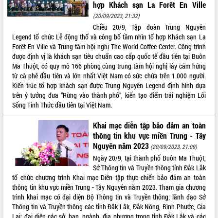
hợp Khách sạn La Forêt En Ville
VIDEO
(20/09/2023, 21:32)
Chiều 20/9, Tập đoàn Trung Nguyên
Loading the player...
Legend tổ chức Lễ động thổ và công bố tầm nhìn tổ hợp Khách sạn La
Forêt En Ville và Trung tâm hội nghị The World Coffee Center. Công trình
Trailer Lễ hội Sầu riêng Đắk Lắk năm
được định vị là khách sạn tiêu chuẩn cao cấp quốc tế đầu tiên tại Buôn
2026
Ma Thuột, có quy mô 166 phòng cùng trung tâm hội nghị lấy cảm hứng
Khám bệnh, cấp phát thuốc miễn phí
từ cà phê đầu tiên và lớn nhất Việt Nam có sức chứa trên 1.000 người.
và tặng quà người dân xã Cư Pui
Kiến trúc tổ hợp khách sạn được Trung Nguyên Legend định hình dựa
Hội nghị UBND tỉnh Đắk Lắk thường kỳ
trên ý tưởng đưa “Rừng vào thành phố”, kiến tạo điểm trải nghiệm Lối
tháng 7/2026
Sống Tỉnh Thức đầu tiên tại Việt Nam.
Lễ truy tặng danh hiệu “Bà Mẹ Việt
ALBUM ẢNH
Nam Anh hùng” và trao Huân chương
Khai mạc diễn tập bảo đảm an toàn
Lao động
thông tin khu vực miền Trung - Tây
UBND tỉnh Đắk Lắk triển khai nhiệm
Nguyên năm 2023
(20/09/2023, 21:09)
vụ 6 tháng cuối năm 2026
Ngày 20/9, tại thành phố Buôn Ma Thuột,
Kỳ họp thứ Hai, Hội đồng nhân dân
Sở Thông tin và Truyền thông tỉnh Đắk Lắk
tỉnh khóa XI quyết nghị nhiều nội dung
tổ chức chương trình Khai mạc Diễn tập thực chiến bảo đảm an toàn
quan trọng
thông tin khu vực miền Trung - Tây Nguyên năm 2023. Tham gia chương
trình khai mạc có đại diện Bộ Thông tin và Truyền thông; lãnh đạo Sở
Bí thư Tỉnh ủy Lương Nguyễn Minh
Thông tin và Truyền thông các tỉnh Đắk Lắk, Đắk Nông, Bình Phước, Gia
Triết thăm, tặng quà người có công với
Lai; đại diện các sở, ban, ngành, địa phương trong tỉnh Đắk Lắk và các
cách mạng
LIÊN KẾT WEB