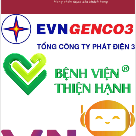
Sở Công Thương đột phá số hóa 100%
thủ tục trực tuyến lấy sự hài lòng của
doanh nghiệp làm thước đo phục vụ
Đảm bảo công tác bầu cử triển khai
đúng tiến độ, quy trình theo luật định
Ban Tuyên giáo và Dân vận Trung ương
tập huấn công tác khoa giáo năm 2025
Đắk Lắk hưởng ứng Ngày Pháp luật
Việt Nam 2025 và biểu dương 25 tập
thể, cá nhân tiêu biểu
Hội nghị lần thứ nhất Ban Chỉ đạo
công tác bầu cử tỉnh Đắk Lắk
Hội nghị UBND tỉnh thường kỳ tháng
10 năm 2025
Kỳ họp chuyên đề lần thứ Ba, HĐND
tỉnh khóa X
Bí thư Tỉnh ủy Lương Nguyễn Minh
Triết kiểm tra việc thực hiện chống
khai thác IUU
Hội thảo chuyên đề “Hành trình xuất