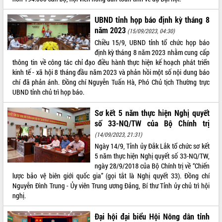
hiện nhiệm vụ quản lý tài sản công
UBND tỉnh họp báo định kỳ tháng 8
hàng tuần
năm 2023
(15/09/2023, 04:30)
Tháo gỡ những vướng mắc, đẩy mạnh
công tác cải cách thủ tục hành chính
Chiều 15/9, UBND tỉnh tổ chức họp báo
tại Trung tâm Phục vụ hành chính
định kỳ tháng 8 năm 2023 nhằm cung cấp
công tỉnh
thông tin về công tác chỉ đạo điều hành thực hiện kế hoạch phát triển
kinh tế - xã hội 8 tháng đầu năm 2023 và phản hồi một số nội dung báo
Đắk Lắk: Tôn vinh 46 giải pháp tại Hội
chí đã phản ánh. Đồng chí Nguyễn Tuấn Hà, Phó Chủ tịch Thường trực
thi Sáng tạo Kỹ thuật 2024 - 2025
UBND tỉnh chủ trì họp báo.
Đắk Lắk rà soát, điều chỉnh Đề án 190
về phát triển nuôi trồng thủy sản
Sơ kết 5 năm thực hiện Nghị quyết
Phó Chủ tịch UBND tỉnh Đắk Lắk
số 33-NQ/TW của Bộ Chính trị
Trương Công Thái kiểm tra thực địa
(14/09/2023, 21:31)
Dự án cao tốc Khánh Hòa - Buôn Ma
Ngày 14/9, Tỉnh ủy Đắk Lắk tổ chức sơ kết
Thuột
5 năm thực hiện Nghị quyết số 33-NQ/TW,
Định vị cà phê Việt Nam như một “di
ngày 28/9/2018 của Bộ Chính trị về “Chiến
sản sống” trong dòng chảy toàn cầu
lược bảo vệ biên giới quốc gia” (gọi tắt là Nghị quyết 33). Đồng chí
Xây dựng nông thôn mới: Nâng cao đời
Nguyễn Đình Trung - Ủy viên Trung ương Đảng, Bí thư Tỉnh ủy chủ trì hội
sống người dân từ những mô hình thiết
nghị.
thực
Quyết liệt tháo gỡ vướng mắc, đẩy
Đại hội đại biểu Hội Nông dân tỉnh