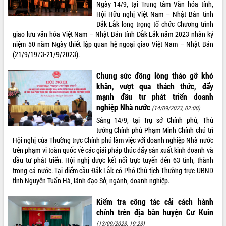
Ngày 14/9, tại Trung tâm Văn hóa tỉnh,
du khách thông qua Hệ thống cơ sở dữ
Hội Hữu nghị Việt Nam – Nhật Bản tỉnh
liệu và Bản đồ số
Đắk Lắk long trọng tổ chức Chương trình
Tập huấn ứng dụng trí tuệ nhân tạo (AI)
giao lưu văn hóa Việt Nam – Nhật Bản tỉnh Đắk Lắk năm 2023 nhân kỷ
trong thương mại điện tử năm 2026
niệm 50 năm Ngày thiết lập quan hệ ngoại giao Việt Nam – Nhật Bản
Đoàn đại biểu Quốc hội tỉnh Đắk Lắk
(21/9/1973-21/9/2023).
trao đổi thông tin trước Kỳ họp thứ
nhất, Quốc hội khóa XVI
Chung sức đồng lòng tháo gỡ khó
Quyết liệt cải cách hành chính, khơi
khăn, vượt qua thách thức, đẩy
thông nguồn lực phát triển
mạnh đầu tư phát triển doanh
nghiệp Nhà nước
Nâng cao hiệu lực, hiệu quả HĐND
(14/09/2023, 02:00)
tỉnh thông qua hiện đại hóa hành chính
Sáng 14/9, tại Trụ sở Chính phủ, Thủ
tướng Chính phủ Phạm Minh Chính chủ trì
Xã Ea Phê gắn cải cách hành chính với
Hội nghị của Thường trực Chính phủ làm việc với doanh nghiệp Nhà nước
chuyển đổi số
trên phạm vi toàn quốc về các giải pháp thúc đẩy sản xuất kinh doanh và
Phó Chủ tịch Thường trực UBND tỉnh
đầu tư phát triển. Hội nghị được kết nối trực tuyến đến 63 tỉnh, thành
Hồ Thị Nguyên Thảo làm việc tại Trung
trong cả nước. Tại điểm cầu Đắk Lắk có Phó Chủ tịch Thường trực UBND
tâm Phục vụ hành chính công xã Ea
tỉnh Nguyễn Tuấn Hà, lãnh đạo Sở, ngành, doanh nghiệp.
Phê
Xây dựng nền hành chính số đồng
Kiểm tra công tác cải cách hành
hành cùng nông dân dân, doanh nghiệp
chính trên địa bàn huyện Cư Kuin
Giai đoạn 2026-2030, Đắk Lắk phấn
(13/09/2023, 19:23)