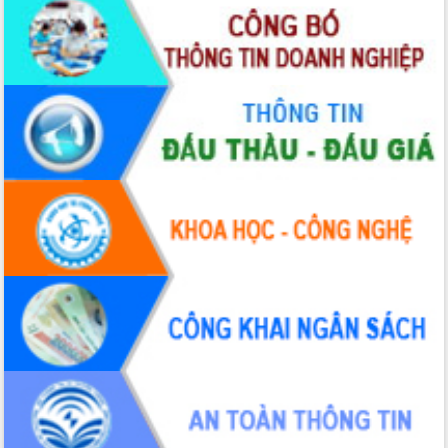
Đoàn thanh tra EC
Chủ tịch UBND tỉnh Tạ Anh Tuấn thăm,
chúc mừng các bệnh viện nhân Ngày
Thầy thuốc Việt Nam
Rộn ràng lễ hội truyền thống Sông
nước Đà Nông lần thứ I năm 2026
Kỳ họp Chuyên đề lần thứ Năm, HĐND
tỉnh Đắk Lắk thông qua các nghị quyết
quan trọng
Thống nhất danh sách giới thiệu ứng
cử đại biểu Quốc hội khoá XVI và đại
biểu HĐND tỉnh Đắk Lắk, nhiệm kỳ
2026-2031
Phát động hai phong trào thi đua quan
trọng trong kỷ nguyên mới
Hội nghị lần thứ tư Ban Chỉ đạo công
tác bầu cử tỉnh Đắk Lắk
Hội nghị Báo cáo viên Trung ương
tháng 01/2026
Phó Thủ tướng Hồ Quốc Dũng đánh giá