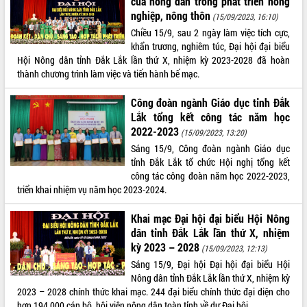
của nông dân trong phát triển nông
HĐND tỉnh thông qua điều chỉnh Quy
nghiệp, nông thôn
(15/09/2023, 16:10)
hoạch tỉnh thời kỳ 2021-2030
Chiều 15/9, sau 2 ngày làm việc tích cực,
Hội thảo góp ý hồ sơ điều chỉnh quy
khẩn trương, nghiêm túc, Đại hội đại biểu
hoạch tỉnh Đắk Lắk thời kỳ 2021-2030,
Hội Nông dân tỉnh Đắk Lắk lần thứ X, nhiệm kỳ 2023-2028 đã hoàn
tầm nhìn đến năm 2050
thành chương trình làm việc và tiến hành bế mạc.
Nâng cao hiệu quả hoạt động của các
doanh nghiệp nhà nước
Công đoàn ngành Giáo dục tỉnh Đắk
Hội nghị triển khai kết nối mạng
Lắk tổng kết công tác năm học
truyền số liệu chuyên dùng phục vụ cơ
2022-2023
(15/09/2023, 13:20)
quan Đảng, Nhà nước
Sáng 15/9, Công đoàn ngành Giáo dục
Lễ phát động chuỗi hoạt động chung
tỉnh Đắk Lắk tổ chức Hội nghị tổng kết
tay làm sạch môi trường
công tác công đoàn năm học 2022-2023,
Xã Ea Kar bước chuyển mình trong
triển khai nhiệm vụ năm học 2023-2024.
công tác cải cách hành chính mô hình
mới
Khai mạc Đại hội đại biểu Hội Nông
UBND tỉnh họp báo định kỳ tháng 4
dân tỉnh Đắk Lắk lần thứ X, nhiệm
năm 2026
kỳ 2023 – 2028
(15/09/2023, 12:13)
Hội thảo khoa học “Giải pháp thúc đẩy
Sáng 15/9, Đại hội Đại hội đại biểu Hội
phát triển nền kinh tế xanh tại tỉnh
Nông dân tỉnh Đắk Lắk lần thứ X, nhiệm kỳ
Đắk Lắk”
2023 – 2028 chính thức khai mạc. 244 đại biểu chính thức đại diện cho
hơn 194.000 cán bộ, hội viên nông dân toàn tỉnh về dự Đại hội.
Tăng cường giám sát, đôn đốc thực