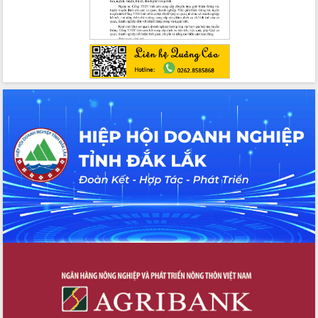
Buôn Đăk Tuôr, xã Cư Pui
Khởi công xây dựng Trường Phổ thông
nội trú liên cấp tiểu học và THCS xã Ia
Rvê
Phó Thủ tướng Chính phủ Mai Văn
Chính chia sẻ, động viên người dân
chịu ảnh hưởng nặng từ bão số 13
Chủ tịch UBND tỉnh kiểm tra công tác
phòng, chống bão số 13 tại các địa
bàn xung yếu
Tập trung đẩy nhanh giải ngân nguồn
vốn các chương trình mục tiêu quốc
gia
Xã Ea H'leo giữ vững và nâng cao chất
lượng các tiêu chí nông thôn mới
Công bố quyết định của Ban Thường
vụ Tỉnh ủy về công tác cán bộ
Nâng cao trách nhiệm người đứng
đầu, phát huy tinh thần chủ động,
sáng tạo để đảm bảo tiến độ giải ngân
vốn đầu tư công năm 2025