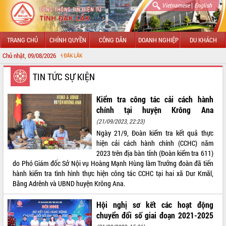
|
Vietnamese
English
TRANG CHỦ
CHÍNH QUYỀN
CÔNG DÂN
DOANH NGHIỆP
DU KHÁCH
Chủ nhật, 09/08/2026
CHÀO MỪNG ĐẾ
GIỚI THIỆU
TIN TỨC SỰ KIỆN
LÃNH ĐẠO UBND TỈNH
Kiểm tra công tác cải cách hành
chính tại huyện Krông Ana
TIN TỨC SỰ KIỆN
(21/09/2023, 22:23)
Ngày 21/9, Đoàn kiểm tra kết quả thực
SỞ, BAN, NGÀNH
hiện cải cách hành chính (CCHC) năm
2023 trên địa bàn tỉnh (Đoàn kiểm tra 611)
UBND CÁC XÃ, PHƯỜNG
do Phó Giám đốc Sở Nội vụ Hoàng Mạnh Hùng làm Trưởng đoàn đã tiến
hành kiểm tra tình hình thực hiện công tác CCHC tại hai xã Dur Kmăl,
THÔNG TIN CHỈ ĐẠO ĐIỀU HÀNH
Băng Adrênh và UBND huyện Krông Ana.
HỆ THỐNG VĂN BẢN
Hội nghị sơ kết các hoạt động
chuyển đổi số giai đoạn 2021-2025
VĂN BẢN HĐND TỈNH