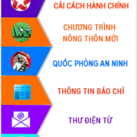
Ngày hội bầu cử đại biểu Quốc hội
khóa XVI và HĐND các cấp nhiệm kỳ
2026-2031
Đảm bảo cuộc bầu cử đại biểu Quốc
hội và đại biểu HĐND các cấp diễn ra
an toàn, hiệu quả, đúng quy định
Thủ tướng Chính phủ Phạm Minh Chính
kiểm tra, chỉ đạo hoàn thành các dự
án cao tốc và thăm khu tái định cư tại
Đắk Lắk
Sôi nổi Hội đua ngựa truyền thống Gò
Thì Thùng mừng Xuân Bính Ngọ 2026
Lãnh đạo tỉnh dâng hương tưởng niệm
tại Đập Đồng Cam đầu Xuân Bính Ngọ
Ngành nông nghiệp phấn đấu tăng
trưởng đạt 5,86% trong năm 2026
UBND tỉnh Đắk Lắk triển khai công tác
quốc phòng, quân sự địa phương năm
2026
Đắk Lắk tập trung toàn lực khắc phục
tồn tại IUU, sẵn sàng làm việc với