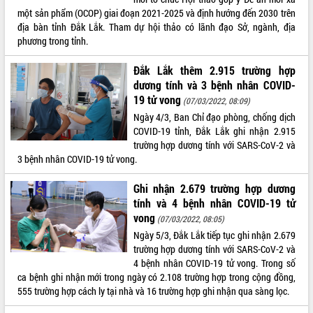
Xây dựng nông thôn mới: Nâng cao đời
một sản phẩm (OCOP) giai đoạn 2021-2025 và định hướng đến 2030 trên
sống người dân từ những mô hình thiết
địa bàn tỉnh Đắk Lắk. Tham dự hội thảo có lãnh đạo Sở, ngành, địa
thực
phương trong tỉnh.
Quyết liệt tháo gỡ vướng mắc, đẩy
nhanh tiến độ các dự án trọng điểm
Đắk Lắk thêm 2.915 trường hợp
trong Khu kinh tế Nam Phú Yên
dương tính và 3 bệnh nhân COVID-
Hòn Yến phát triển du lịch gắn với bảo
19 tử vong
(07/03/2022, 08:09)
tồn biển
Ngày 4/3, Ban Chỉ đạo phòng, chống dịch
Lấy ý kiến điều chỉnh Quy hoạch tỉnh
COVID-19 tỉnh, Đắk Lắk ghi nhận 2.915
Đắk Lắk thời kỳ 2021-2030, tầm nhìn
trường hợp dương tính với SARS-CoV-2 và
đến năm 2050
3 bệnh nhân COVID-19 tử vong.
Phát động chiến dịch 30 ngày đêm
giải phóng mặt bằng Tuyến đường bộ
Ghi nhận 2.679 trường hợp dương
ven biển
tính và 4 bệnh nhân COVID-19 tử
vong
Đắk Lắk nỗ lực thúc đẩy tăng trưởng
(07/03/2022, 08:05)
kinh tế từ 10% trở lên trong Quý
Ngày 5/3, Đắk Lắk tiếp tục ghi nhận 2.679
II/2026
trường hợp dương tính với SARS-CoV-2 và
Đắk Lắk ký kết thỏa thuận hợp tác về
4 bệnh nhân COVID-19 tử vong. Trong số
chuyển đổi số giai đoạn 2026 – 2030
ca bệnh ghi nhận mới trong ngày có 2.108 trường hợp trong cộng đồng,
với Tập đoàn Bưu chính Viễn thông
555 trường hợp cách ly tại nhà và 16 trường hợp ghi nhận qua sàng lọc.
Việt Nam