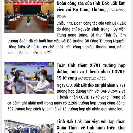
Đoàn công tác của tỉnh Đắk Lắk làm
Thứ trưởng Bộ Y tế làm việc với tỉnh
việc với Bộ Công Thương
Đắk Lắk về phát triển nhân lực y tế
(07/03/2022,
cho trạm y tế cấp xã
08:00)
Chiều 4/3, Đoàn công tác của tỉnh Đắk Lắk
Du lịch Đắk Lắk nâng tầm trải nghiệm
do đồng chí Nguyễn Đình Trung - Ủy viên
du khách thông qua Hệ thống cơ sở dữ
Trung ương Đảng, Bí thư Tỉnh ủy làm
liệu và Bản đồ số
trưởng đoàn đã có buổi làm việc với Bộ trưởng Bộ Công Thương Nguyễn
Tập huấn ứng dụng trí tuệ nhân tạo (AI)
Hồng Diên về hỗ trợ cơ chế phát triển công nghiệp, thương mại, năng
trong thương mại điện tử năm 2026
lượng của tỉnh thời gian đến.
Đoàn đại biểu Quốc hội tỉnh Đắk Lắk
trao đổi thông tin trước Kỳ họp thứ
Toàn tỉnh thêm 2.791 trường hợp
nhất, Quốc hội khóa XVI
dương tính và 1 bệnh nhân COVID-
Quyết liệt cải cách hành chính, khơi
19 tử vong
(07/03/2022, 07:56)
thông nguồn lực phát triển
Ngày 6/3, Đắk Lắk tiếp tục ghi nhận 2.791
Nâng cao hiệu lực, hiệu quả HĐND
trường hợp dương tính với SARS-CoV-2 và
tỉnh thông qua hiện đại hóa hành chính
1 bệnh nhân COVID-19 tử vong. Trong số
Xã Ea Phê gắn cải cách hành chính với
ca bệnh ghi nhận mới trong ngày có 2.269 trường hợp trong cộng đồng,
chuyển đổi số
509 trường hợp cách ly tại nhà và 13 trường hợp ghi nhận qua sàng lọc.
Phó Chủ tịch Thường trực UBND tỉnh
Tỉnh Đắk Lắk làm việc với Tập đoàn
Hồ Thị Nguyên Thảo làm việc tại Trung
tâm Phục vụ hành chính công xã Ea
Xuân Thiện về tình hình triển khai
Phê