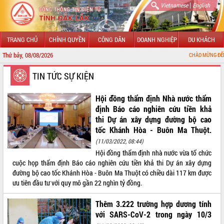
|
Vietnamese
English
TRANG CHỦ
CHÍNH QUYỀN
CÔNG DÂN
DOANH NGHIỆP
DU KHÁCH
Thứ bảy, 08/08/2026
CHÀO MỪNG ĐẾN VỚI CỔNG THÔNG TI
GIỚI THIỆU
TIN TỨC SỰ KIỆN
LÃNH ĐẠO UBND TỈNH
Hội đồng thẩm định Nhà nước thẩm
định Báo cáo nghiên cứu tiền khả
TIN TỨC SỰ KIỆN
thi Dự án xây dựng đường bộ cao
tốc Khánh Hòa - Buôn Ma Thuột.
SỞ, BAN, NGÀNH
(11/03/2022, 08:44)
Hội đồng thẩm định nhà nước vừa tổ chức
UBND CÁC XÃ, PHƯỜNG
cuộc họp thẩm định Báo cáo nghiên cứu tiền khả thi Dự án xây dựng
đường bộ cao tốc Khánh Hòa - Buôn Ma Thuột có chiều dài 117 km được
THÔNG TIN CHỈ ĐẠO ĐIỀU HÀNH
ưu tiên đầu tư với quy mô gần 22 nghìn tỷ đồng.
HỆ THỐNG VĂN BẢN
Thêm 3.222 trường hợp dương tính
với SARS-CoV-2 trong ngày 10/3
VĂN BẢN HĐND TỈNH