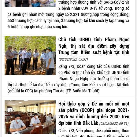
trường hợp dương tính với SARS-CoV-2 và
Hội thảo khoa học “Giải pháp thúc đẩy
2 bệnh nhân COVID-19 tử vong. Trong số
phát triển nền kinh tế xanh tại tỉnh
ca bệnh ghi nhận mới trong ngày có 2.321 trường hợp trong cộng đồng,
Đắk Lắk”
553 trường hợp cách ly tại nhà, 3 trường hợp tại khu cách ly tập trung và
Tăng cường giám sát, đôn đốc thực
5 trường hợp ghi nhận qua sàng lọc.
hiện nhiệm vụ quản lý tài sản công
hàng tuần
Chủ tịch UBND tỉnh Phạm Ngọc
Nghị thị sát địa điểm xây dựng
Tháo gỡ những vướng mắc, đẩy mạnh
công tác cải cách thủ tục hành chính
Trung tâm Kiểm soát bệnh tật tỉnh
tại Trung tâm Phục vụ hành chính
(08/03/2022, 09:37)
công tỉnh
Sáng 7/3, Đoàn công tác của UBND tỉnh
Đắk Lắk: Tôn vinh 46 giải pháp tại Hội
do Phó Bí thư Tỉnh ủy, Chủ tịch UBND tỉnh
thi Sáng tạo Kỹ thuật 2024 - 2025
Phạm Ngọc Nghị làm Trưởng đoàn đã đi
thị sát thực tế tại địa điểm xây dựng Trung tâm Kiểm soát bệnh tật tỉnh
Đắk Lắk rà soát, điều chỉnh Đề án 190
(viết tắt là CDC) tại phường Tân An (TP. Buôn Ma Thuột).
về phát triển nuôi trồng thủy sản
Phó Chủ tịch UBND tỉnh Đắk Lắk
Hội thảo góp ý Đề án mỗi xã một
Trương Công Thái kiểm tra thực địa
sản phẩm (OCOP) giai đoạn 2021-
Dự án cao tốc Khánh Hòa - Buôn Ma
2025 và định hướng đến 2030 trên
Thuột
địa bàn tỉnh Đắk Lắk
(08/03/2022, 09:31)
Định vị cà phê Việt Nam như một “di
Chiều 7/3, Văn phòng điều phối nông thôn
sản sống” trong dòng chảy toàn cầu
mới tổ chức Hội thảo góp ý Đề án mỗi xã