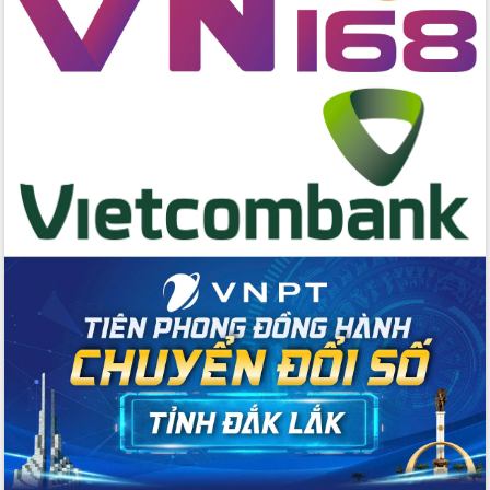
Bí thư Tỉnh ủy Lương Nguyễn Minh
Triết kiểm tra việc thực hiện chống
khai thác IUU
Hội thảo chuyên đề “Hành trình xuất
khẩu nông sản Việt Nam qua thương
mại điện tử cùng Amazon”
Đại hội Thi đua yêu nước tỉnh Đắk Lắk
lần thứ I (2025-2030)
Đồng chí Lương Nguyễn Minh Triết
được chỉ định làm Bí thư Tỉnh ủy Đắk
Lắk nhiệm kỳ 2025 – 2030
Tập trung triển khai các giải pháp sản
xuất nông nghiệp bền vững, phát thải
thấp
Tọa đàm kỷ niệm 95 năm Ngày thành
lập Hội Liên hiệp Phụ nữ Việt Nam
Đắk Lắk tổ chức Ngày hội Chuyển đổi
số với chủ đề: “Công nghệ số - kiến
tạo tương lai”
Tập trung phát triển khoa học công
nghệ, đổi mới sáng tạo và chuyển đổi