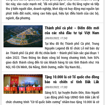
tác này, vào cuộc mạnh mẽ, "đã nói phải làm", cầu thị lắng nghe và tiếp
VIDEO
thu ý kiến người dân, doanh nghiệp, khơi dậy và huy động mọi nguồn lực
phát triển đất nước, nâng cao hiệu quả, hiệu lực điều hành của các bộ,
ngành, địa phương.
Thành phố cà phê – Điểm đến mới
của các nhà đầu tư tại Việt Nam
(09/03/2022, 17:24)
Tại khu đô thị Thành phố Cà phê, Trung
Nguyên Legend đã tổ chức Lễ mở bán dự
án Thành phố Cà phê: đô thị chữa lành – thành phố bản sắc giai đoạn 1
Khám bệnh, cấp phát thuốc miễn phí
năm 2022. Theo thông tin được công bố trong chương trình, hơn 50%
và tặng quà người dân xã Cư Pui
giao dịch thành công đến từ các khách hàng từ các tỉnh thành như: Hà
Hội nghị UBND tỉnh Đắk Lắk thường kỳ
Nội, Hồ Chí Minh, Đà Nẵng, Bình Dương, miền Tây Nam Bộ…
tháng 7/2026
Lễ truy tặng danh hiệu “Bà Mẹ Việt
Tặng 10.000 lá cờ Tổ quốc cho đồng
Nam Anh hùng” và trao Huân chương
bào và chiến sĩ tỉnh Đắk Lắk
Lao động
(09/03/2022, 17:20)
ALBUM ẢNH
UBND tỉnh Đắk Lắk triển khai nhiệm
Sáng 9/3, tại huyện Buôn Đôn, Báo Người
vụ 6 tháng cuối năm 2026
Lao động phối hợp UBND tỉnh Đắk Lắk tổ
Kỳ họp thứ Hai, Hội đồng nhân dân
chức chương trình “Cờ tổ quốc biên cương” nhằm trao tặng 10.000 lá cờ
tỉnh khóa XI quyết nghị nhiều nội dung