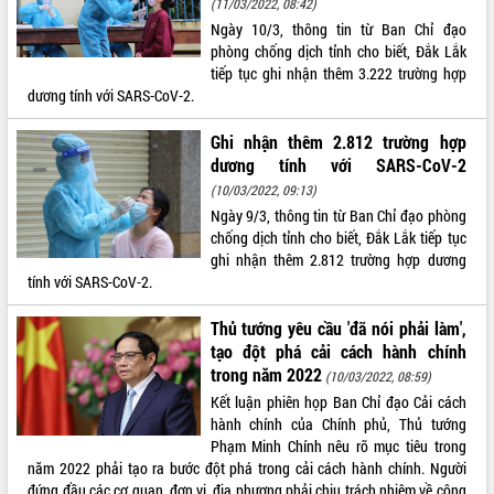
(11/03/2022, 08:42)
Ngày 10/3, thông tin từ Ban Chỉ đạo
ĐIỂM TIN VĂN BẢN
phòng chống dịch tỉnh cho biết, Đắk Lắk
tiếp tục ghi nhận thêm 3.222 trường hợp
QUY HOẠCH - KẾ HOẠCH
dương tính với SARS-CoV-2.
Ghi nhận thêm 2.812 trường hợp
dương tính với SARS-CoV-2
(10/03/2022, 09:13)
Ngày 9/3, thông tin từ Ban Chỉ đạo phòng
chống dịch tỉnh cho biết, Đắk Lắk tiếp tục
ghi nhận thêm 2.812 trường hợp dương
tính với SARS-CoV-2.
Thủ tướng yêu cầu 'đã nói phải làm',
tạo đột phá cải cách hành chính
trong năm 2022
(10/03/2022, 08:59)
Kết luận phiên họp Ban Chỉ đạo Cải cách
hành chính của Chính phủ, Thủ tướng
Phạm Minh Chính nêu rõ mục tiêu trong
năm 2022 phải tạo ra bước đột phá trong cải cách hành chính. Người
đứng đầu các cơ quan, đơn vị, địa phương phải chịu trách nhiệm về công