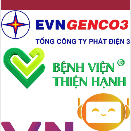
Nâng cao trách nhiệm người đứng
đầu, phát huy tinh thần chủ động,
sáng tạo để đảm bảo tiến độ giải ngân
vốn đầu tư công năm 2025
Sở Công Thương đột phá số hóa 100%
thủ tục trực tuyến lấy sự hài lòng của
doanh nghiệp làm thước đo phục vụ
Đảm bảo công tác bầu cử triển khai
đúng tiến độ, quy trình theo luật định
Ban Tuyên giáo và Dân vận Trung ương
tập huấn công tác khoa giáo năm 2025
Đắk Lắk hưởng ứng Ngày Pháp luật
Việt Nam 2025 và biểu dương 25 tập
thể, cá nhân tiêu biểu
Hội nghị lần thứ nhất Ban Chỉ đạo
công tác bầu cử tỉnh Đắk Lắk
Hội nghị UBND tỉnh thường kỳ tháng
10 năm 2025
Kỳ họp chuyên đề lần thứ Ba, HĐND
tỉnh khóa X