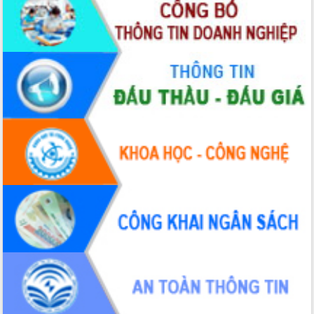
quốc phòng, quân sự địa phương năm
2026
Đắk Lắk tập trung toàn lực khắc phục
tồn tại IUU, sẵn sàng làm việc với
Đoàn thanh tra EC
Chủ tịch UBND tỉnh Tạ Anh Tuấn thăm,
chúc mừng các bệnh viện nhân Ngày
Thầy thuốc Việt Nam
Rộn ràng lễ hội truyền thống Sông
nước Đà Nông lần thứ I năm 2026
Kỳ họp Chuyên đề lần thứ Năm, HĐND
tỉnh Đắk Lắk thông qua các nghị quyết
quan trọng
Thống nhất danh sách giới thiệu ứng
cử đại biểu Quốc hội khoá XVI và đại
biểu HĐND tỉnh Đắk Lắk, nhiệm kỳ
2026-2031
Phát động hai phong trào thi đua quan
trọng trong kỷ nguyên mới
Hội nghị lần thứ tư Ban Chỉ đạo công