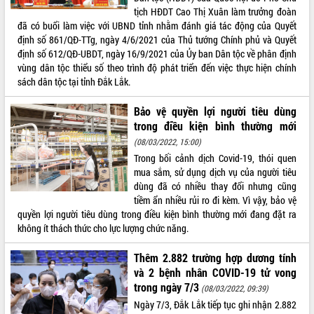
Quy hoạch và Xúc tiến đầu tư tỉnh Đắk
tịch HĐDT Cao Thị Xuân làm trưởng đoàn
Lắk
đã có buổi làm việc với UBND tỉnh nhằm đánh giá tác động của Quyết
Khơi thông điểm nghẽn, đẩy nhanh
định số 861/QĐ-TTg, ngày 4/6/2021 của Thủ tướng Chính phủ và Quyết
giải ngân vốn khắc phục thiên tai
định số 612/QĐ-UBDT, ngày 16/9/2021 của Ủy ban Dân tộc về phân định
HĐND tỉnh thông qua điều chỉnh Quy
vùng dân tộc thiểu số theo trình độ phát triển đến việc thực hiện chính
hoạch tỉnh thời kỳ 2021-2030
sách dân tộc tại tỉnh Đắk Lắk.
Hội thảo góp ý hồ sơ điều chỉnh quy
hoạch tỉnh Đắk Lắk thời kỳ 2021-2030,
Bảo vệ quyền lợi người tiêu dùng
tầm nhìn đến năm 2050
trong điều kiện bình thường mới
Nâng cao hiệu quả hoạt động của các
(08/03/2022, 15:00)
doanh nghiệp nhà nước
Trong bối cảnh dịch Covid-19, thói quen
mua sắm, sử dụng dịch vụ của người tiêu
Hội nghị triển khai kết nối mạng
dùng đã có nhiều thay đổi nhưng cũng
truyền số liệu chuyên dùng phục vụ cơ
tiềm ẩn nhiều rủi ro đi kèm. Vì vậy, bảo vệ
quan Đảng, Nhà nước
quyền lợi người tiêu dùng trong điều kiện bình thường mới đang đặt ra
Lễ phát động chuỗi hoạt động chung
không ít thách thức cho lực lượng chức năng.
tay làm sạch môi trường
Xã Ea Kar bước chuyển mình trong
Thêm 2.882 trường hợp dương tính
công tác cải cách hành chính mô hình
và 2 bệnh nhân COVID-19 tử vong
mới
trong ngày 7/3
(08/03/2022, 09:39)
UBND tỉnh họp báo định kỳ tháng 4
Ngày 7/3, Đắk Lắk tiếp tục ghi nhận 2.882
năm 2026