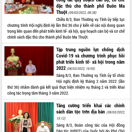
món ăn từ sầu riêng
đặc thù cho thành phố Buôn Ma
Đắk Lắk công bố Quy hoạch và xúc
Thuột
(09/03/2022, 08:38)
tiến đầu tư tỉnh
Chiều 8/3, Ban Thường vụ Tỉnh ủy tiếp tục
Ngành cá ngừ Đắk Lắk chủ động thích
chương trình Hội nghị định kỳ lần thứ 36 cho ý kiến về các nội dung quan
ứng để giữ vững thị trường xuất khẩu
trọng liên quan đến phát triển kinh tế- xã hội, quy hoạch cán bộ và cơ chế
Diễn đàn Kinh tế tư nhân Việt Nam đột
chính sách đặc thù cho thành phố Buôn Ma Thuột.
phá cơ chế - Hợp tác công tư
Đề án 06 tạo bước ngoặt đột phá trong
Tập trung nguồn lực chống dịch
cải cách hành chính tỉnh Đắk Lắk
Covid-19 và chương trình phục hồi
phát triển kinh tế- xã hội trong năm
Kết nối tour, đẩy mạnh chuyển đổi số
2022
để phát triển du lịch Đắk Lắk
(08/03/2022, 16:05)
Khởi động Dự án Đầu tư xây dựng hạ
Sáng 8/3, Ban Thường vụ Tỉnh ủy tổ chức
tầng kỹ thuật Cụm công nghiệp Tân
Hội nghị định kỳ tháng 2 năm 2022 (lần
Tiến
thứ 36) nhằm đánh giá kết quả thực hiện nhiệm vụ tháng 2 và triển khai
công tác trọng tâm tháng 3 năm 2022.
Gặp mặt các cơ quan báo chí nhân Kỷ
niệm 101 năm Ngày Báo chí Cách
Tăng cường triển khai các chính
mạng Việt Nam
sách dân tộc trên địa bàn
(08/03/2022,
Đắk Lắk sơ kết 4 năm triển khai thực
15:12)
hiện Đề án 06 của Chính phủ
Sáng 8/3, Đoàn công tác của Hội đồng
Họp báo thông tin về Hội nghị Công bố
Dân tộc (HĐDT) của Quốc hội do Phó Chủ