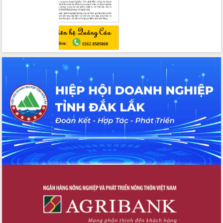
Đẩy nhanh công tác khắc phục, ổn
định đời sống Nhân dân sau bão số 13
Bí thư Tỉnh ủy Lương Nguyễn Minh
Triết dự Ngày hội đại đoàn kết tại
Buôn Đăk Tuôr, xã Cư Pui
Khởi công xây dựng Trường Phổ thông
nội trú liên cấp tiểu học và THCS xã Ia
Rvê
Phó Thủ tướng Chính phủ Mai Văn
Chính chia sẻ, động viên người dân
chịu ảnh hưởng nặng từ bão số 13
Chủ tịch UBND tỉnh kiểm tra công tác
phòng, chống bão số 13 tại các địa
bàn xung yếu
Tập trung đẩy nhanh giải ngân nguồn
vốn các chương trình mục tiêu quốc
gia
Xã Ea H'leo giữ vững và nâng cao chất
lượng các tiêu chí nông thôn mới
Công bố quyết định của Ban Thường
vụ Tỉnh ủy về công tác cán bộ