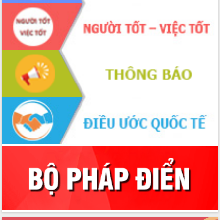
tác bầu cử tỉnh Đắk Lắk
Hội nghị Báo cáo viên Trung ương
tháng 01/2026
Phó Thủ tướng Hồ Quốc Dũng đánh giá
cao kết quả Chiến dịch Quang Trung
tại Đắk Lắk
Hội nghị Ban Chấp hành Đảng bộ tỉnh
Đắk Lắk lần thứ 2 (mở rộng)
Tập trung giải phóng mặt bằng, đẩy
nhanh tiến độ Tuyến đường bộ ven
biển
Gỡ khó, khởi công xây dựng, sửa chữa
toàn bộ nhà ở cho hộ dân đúng tiến độ
đề ra
UBND tỉnh Đắk Lắk tổng kết công tác
quốc phòng, quân sự địa phương năm
2025
Tập trung triển khai quyết liệt, đồng bộ
các giải pháp nhằm thực hiện hiệu quả
các nhiệm vụ đề ra năm 2025
Phát huy vai trò của người có uy tín