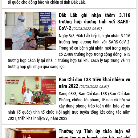
tổ quốc cho đồng bào và chiến sĩ tỉnh Đắk Lắk.
quan trọng
Bí thư Tỉnh ủy Lương Nguyễn Minh
Đắk Lắk ghi nhận thêm 3.116
Triết thăm, tặng quà người có công với
trường hợp dương tính với SARS-
cách mạng
CoV-2
(09/03/2022, 09:01)
Rà soát, hoàn thiện hệ thống thiết chế
Ngày 8/3, Đắk Lắk tiếp tục ghi nhận 3.116
văn hóa, thể thao đáp ứng yêu cầu
LIÊN KẾT WEB
trường hợp dương tính với SARS-CoV-2.
phát triển mới
Trong số ca bệnh ghi nhận mới trong ngày
Thường trực HĐND tỉnh Đắk Lắk gặp
có 2.489 trường hợp trong cộng đồng, 615
mặt Đoàn chuyên gia y tế TP. Hồ Chí
trường hợp cách ly tại nhà, 1 trường hợp tại khu cách ly tập trung và 11
Minh
trường hợp ghi nhận qua sàng lọc.
THỐNG KÊ TRUY CẬP
Lễ truy điệu và an táng hài cốt liệt sĩ
Ban Chỉ đạo 138 triển khai nhiệm vụ
tại Nghĩa trang Liệt sĩ xã Sơn Hòa
Hôm nay:
31023
năm 2022
(09/03/2022, 08:51)
Bàn giải pháp tháo gỡ khó khăn trong
Tất cả:
66076346
xuất khẩu sầu riêng và triển khai quy
Sáng 08/3, Ban Chỉ đạo 138 (Ban Chỉ đạo
định EUDR
Phòng, chống tội phạm, tệ nạn xã hội và
xây dựng phong trào toàn dân bảo vệ an
Thứ trưởng Bộ Nông nghiệp và Môi
ninh Tổ quốc) tỉnh tổ chức Hội nghị trực tuyến tổng kết công tác năm
trường Nguyễn Hoàng Hiệp khảo sát
2021, triển khai nhiệm vụ năm 2022.
vùng trồng và doanh nghiệp đóng gói
sầu riêng tại Đắk Lắk
Thường vụ Tỉnh ủy thảo luận về
Trình diễn nghệ thuật chế biến các
công tác quy hoạch cán bộ, cơ chế