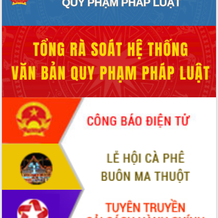
cấp xã
Đắk Lắk phát động hưởng ứng Ngày
Quyền của người tiêu dùng Việt Nam
2026
Đẩy mạnh cải cách hành chính, quyết
tâm đạt được mục tiêu tăng trưởng
hai con số trong năm 2026
Tổ chức trang trọng Lễ hội Đền thờ
Lương Văn Chánh năm 2026
Phó Bí thư Tỉnh ủy Đắk Lắk Đỗ Hữu
Huy giữ chức Bí thư Đảng ủy Ủy Ban
Nhân dân tỉnh
Bệnh án điện tử thúc đẩy chuyển đổi
số y tế tại Đắk Lắk
Chuyển đổi số thư viện: Mở rộng
không gian tri thức trong thời đại số
Đánh giá, rút kinh nghiệm công tác tổ
chức diễn tập trước ngày bầu cử
Chương trình “Gặp gỡ hữu nghị –
Friendship Meeting New Year 2026”