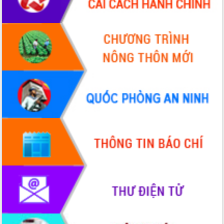
Bầu cử Quốc hội và HĐND: Cử tri Đắk
Lắk gửi gắm niềm tin, kỳ vọng vào lá
phiếu
Đắk Lắk sẵn sàng các điều kiện cho
Ngày hội bầu cử đại biểu Quốc hội
khóa XVI và HĐND các cấp nhiệm kỳ
2026-2031
Đảm bảo cuộc bầu cử đại biểu Quốc
hội và đại biểu HĐND các cấp diễn ra
an toàn, hiệu quả, đúng quy định
Thủ tướng Chính phủ Phạm Minh Chính
kiểm tra, chỉ đạo hoàn thành các dự
án cao tốc và thăm khu tái định cư tại
Đắk Lắk
Sôi nổi Hội đua ngựa truyền thống Gò
Thì Thùng mừng Xuân Bính Ngọ 2026
Lãnh đạo tỉnh dâng hương tưởng niệm
tại Đập Đồng Cam đầu Xuân Bính Ngọ
Ngành nông nghiệp phấn đấu tăng
trưởng đạt 5,86% trong năm 2026
UBND tỉnh Đắk Lắk triển khai công tác