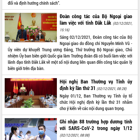
đổi và định hướng chính sách”.
Hội thảo khoa học “Giải pháp thúc đẩy
phát triển nền kinh tế xanh tại tỉnh
Đoàn công tác của Bộ Ngoại giao
Đắk Lắk”
làm việc với tỉnh Đắk Lắk
(02/12/2021,
Tăng cường giám sát, đôn đốc thực
15:16)
hiện nhiệm vụ quản lý tài sản công
Sáng 02/12/2021, Đoàn công tác của Bộ
hàng tuần
Ngoại giao do đồng chí Nguyễn Minh Vũ -
Tháo gỡ những vướng mắc, đẩy mạnh
Ủy viên dự khuyết Trung ương Đảng, Thứ trưởng Bộ Ngoại giao, Chủ
công tác cải cách thủ tục hành chính
nhiệm Ủy ban biên giới Quốc gia làm Trưởng đoàn đã có buổi làm việc với
tại Trung tâm Phục vụ hành chính
lãnh đạo tỉnh Đắk Lắk về một số nội dung liên quan đến công tác quản lý
công tỉnh
biên giới trên địa bàn.
Đắk Lắk: Tôn vinh 46 giải pháp tại Hội
thi Sáng tạo Kỹ thuật 2024 - 2025
Hội nghị Ban Thường vụ Tỉnh ủy
Đắk Lắk rà soát, điều chỉnh Đề án 190
định kỳ lần thứ 31
(02/12/2021, 08:28)
về phát triển nuôi trồng thủy sản
Ngày 01/12, Ban Thường vụ Tỉnh ủy tổ
Phó Chủ tịch UBND tỉnh Đắk Lắk
chức Hội nghị định kỳ lần thứ 31 nhằm
Trương Công Thái kiểm tra thực địa
cho ý kiến về các nội dung quan trọng.
Dự án cao tốc Khánh Hòa - Buôn Ma
Thuột
Ghi nhận 88 trường hợp dương tính
với SARS-CoV-2 trong ngày 1/12
Định vị cà phê Việt Nam như một “di
sản sống” trong dòng chảy toàn cầu
(02/12/2021, 08:08)