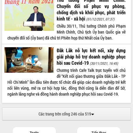
Thứ trưởng Bộ Y tế làm việc với tỉnh
Chuyển đổi số phục vụ phòng,
Đắk Lắk về phát triển nhân lực y tế
chống dịch và khôi phục, phát triển
cho trạm y tế cấp xã
kinh tế - xã hội
(01/12/2021, 07:37)
Du lịch Đắk Lắk nâng tầm trải nghiệm
Chiều 30/11, Thủ tướng Chính phủ Phạm
du khách thông qua Hệ thống cơ sở dữ
Minh Chính, Chủ tịch Ủy ban Quốc gia về
liệu và Bản đồ số
chuyển đổi số (Ủy ban) đã chủ trì Phiên họp thứ Nhất của Ủy ban.
Tập huấn ứng dụng trí tuệ nhân tạo (AI)
trong thương mại điện tử năm 2026
Đắk Lắk nỗ lực kết nối, xây dựng
Đoàn đại biểu Quốc hội tỉnh Đắk Lắk
giải pháp hỗ trợ doanh nghiệp phục
trao đổi thông tin trước Kỳ họp thứ
hồi sau Covid-19
(30/11/2021, 16:45)
nhất, Quốc hội khóa XVI
Chương trình Cafe Talk trực tuyến với chủ
Quyết liệt cải cách hành chính, khơi
đề “Kết nối giao thương giữa Đắk Lắk - TP
thông nguồn lực phát triển
Hồ Chí Minh” lần đầu tiên được tổ chức đã giúp các doanh nghiệp trẻ kết
nối liên vùng, mở ra cơ hội hợp tác, đồng thời cũng là diễn đàn để Sở,
Nâng cao hiệu lực, hiệu quả HĐND
ngành lắng nghe và đồng hành doanh nghiệp phục hồi sau Covid-19.
tỉnh thông qua hiện đại hóa hành chính
Xã Ea Phê gắn cải cách hành chính với
chuyển đổi số
Các trang trên cổng 246 của 519
Phó Chủ tịch Thường trực UBND tỉnh
Hồ Thị Nguyên Thảo làm việc tại Trung
tâm Phục vụ hành chính công xã Ea
Trước
Tiếp theo
Phê