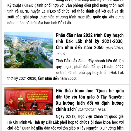
Quy hoạch và Xúc tiến đầu tư tỉnh Đắk
Kỹ thuật (KH&KT) tỉnh phối hợp với Văn phòng điều phối nông thôn mới
Lắk
tỉnh và UBND huyện Ea H’Leo tổ chức Hội thảo đánh giá kết quả và đề
Khơi thông điểm nghẽn, đẩy nhanh
xuất các giải pháp thực hiện chương trình mục tiêu quốc gia xây dựng
giải ngân vốn khắc phục thiên tai
nông thôn mới trên địa bàn tỉnh Đắk Lắk.
HĐND tỉnh thông qua điều chỉnh Quy
hoạch tỉnh thời kỳ 2021-2030
Phấn đấu năm 2022 trình Quy hoạch
Hội thảo góp ý hồ sơ điều chỉnh quy
tỉnh Đắk Lắk thời kỳ 2021-2030,
hoạch tỉnh Đắk Lắk thời kỳ 2021-2030,
tầm nhìn đến năm 2050
(02/12/2021,
tầm nhìn đến năm 2050
15:21)
Nâng cao hiệu quả hoạt động của các
Tỉnh Đắk Lắk đang đẩy nhanh tiến độ lập
doanh nghiệp nhà nước
quy hoạch, phấn đấu đến quý II năm 2022
Hội nghị triển khai kết nối mạng
sẽ trình Chính phủ quy hoạch tỉnh Đắk Lắk
truyền số liệu chuyên dùng phục vụ cơ
thời kỳ 2021-2030, tầm nhìn đến năm 2050.
quan Đảng, Nhà nước
Hội thảo khoa học “Quan hệ giữa
Lễ phát động chuỗi hoạt động chung
dân tộc với tôn giáo ở Tây Nguyên:
tay làm sạch môi trường
Xu hướng biến đổi và định hướng
Xã Ea Kar bước chuyển mình trong
chính sách”
(02/12/2021, 15:18)
công tác cải cách hành chính mô hình
mới
Ngày 02/12, Học viện Chính trị quốc gia
Hồ Chí Minh và Tỉnh ủy Đắk Lắk phối hợp tổ chức Hội thảo khoa học với
UBND tỉnh họp báo định kỳ tháng 4
chủ đề: “ Quan hệ giữa dân tộc với tôn giáo ở Tây Nguyên: Xu hướng biến
năm 2026