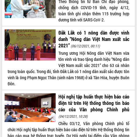
Theo thông tin từ Ban Chỉ đạo phòng,
chống dịch COVID-19 tỉnh, ngày 4/12,
ĐIỂM TIN VĂN BẢN
toàn tỉnh ghi nhận thêm 115 trường hợp
dương tính với SARS-CoV-2.
QUY HOẠCH - KẾ HOẠCH
Đắk Lắk có 1 nông dân được vinh
danh “Nông dân Việt Nam xuất sắc
2021”
(06/12/2021, 00:11)
Trung ương Hội Nông dân Việt Nam vừa
tôn vinh và trao tặng danh hiệu “Nông dân
Việt Nam xuất sắc 2021” cho 63 cá nhân
trong toàn quốc. Trong đó, tỉnh Đắk Lắk có 1 nông dân xuất sắc được tôn
vinh là ông Phạm Ngọc Thân (sinh năm 1968) ở xã Tân Hòa, huyện Buôn
Đôn.
Hội nghị tập huấn thực hiện báo cáo
điện tử trên Hệ thống thông tin báo
cáo của Văn phòng Chính phủ
(04/12/2021, 10:28)
Chiều 03/12, Văn phòng Chính phủ tổ
chức Hội nghị tập huấn thực hiện báo cáo điện tử trên Hệ thống thông tin
báo cáo qua hệ thống trực tuyến. Dự Hội nghị tại điểm cầu Văn phòng