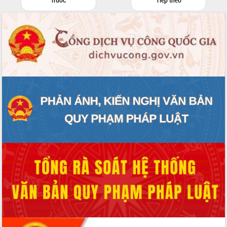
Xây dựng nền hành chính số đồng
hành cùng nông dân dân, doanh nghiệp
Giai đoạn 2026-2030, Đắk Lắk phấn
đấu có 77% xã đạt chuẩn nông thôn
mới
Chuyển đổi số 'mở đường' cho nông
nghiệp Đắk Lắk tăng trưởng bứt phá
Triển khai đồng bộ đo đạc, lập hồ sơ
địa chính, hoàn thiện cơ sở dữ liệu đất
đai
Ứng dụng sinh trắc học - Bước tiến
trong hành trình chuyển đổi số tại Đắk
Lắk
Đắk Lắk nâng cao hiệu quả công tác
Đảng từ Sổ tay đảng viên điện tử
Đắk Lắk đẩy mạnh nuôi biển công
nghệ, hướng tới phát triển thủy sản
bền vững
Tập huấn nâng cao năng lực triển khai
chuyển đổi số cho cán bộ, công chức