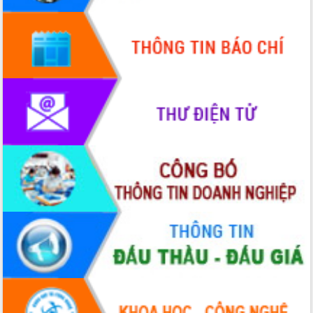
Bầu cử Quốc hội và HĐND: Cử tri Đắk
Lắk gửi gắm niềm tin, kỳ vọng vào lá
phiếu
Đắk Lắk sẵn sàng các điều kiện cho
Ngày hội bầu cử đại biểu Quốc hội
khóa XVI và HĐND các cấp nhiệm kỳ
2026-2031
Đảm bảo cuộc bầu cử đại biểu Quốc
hội và đại biểu HĐND các cấp diễn ra
an toàn, hiệu quả, đúng quy định
Thủ tướng Chính phủ Phạm Minh Chính
kiểm tra, chỉ đạo hoàn thành các dự
án cao tốc và thăm khu tái định cư tại
Đắk Lắk
Sôi nổi Hội đua ngựa truyền thống Gò
Thì Thùng mừng Xuân Bính Ngọ 2026
Lãnh đạo tỉnh dâng hương tưởng niệm
tại Đập Đồng Cam đầu Xuân Bính Ngọ
Ngành nông nghiệp phấn đấu tăng
trưởng đạt 5,86% trong năm 2026
UBND tỉnh Đắk Lắk triển khai công tác