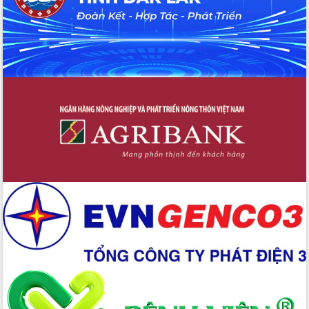
Đẩy nhanh công tác khắc phục, ổn
định đời sống Nhân dân sau bão số 13
Bí thư Tỉnh ủy Lương Nguyễn Minh
Triết dự Ngày hội đại đoàn kết tại
Buôn Đăk Tuôr, xã Cư Pui
Khởi công xây dựng Trường Phổ thông
nội trú liên cấp tiểu học và THCS xã Ia
Rvê
Phó Thủ tướng Chính phủ Mai Văn
Chính chia sẻ, động viên người dân
chịu ảnh hưởng nặng từ bão số 13
Chủ tịch UBND tỉnh kiểm tra công tác
phòng, chống bão số 13 tại các địa
bàn xung yếu
Tập trung đẩy nhanh giải ngân nguồn
vốn các chương trình mục tiêu quốc
gia
Xã Ea H'leo giữ vững và nâng cao chất
lượng các tiêu chí nông thôn mới
Công bố quyết định của Ban Thường
vụ Tỉnh ủy về công tác cán bộ