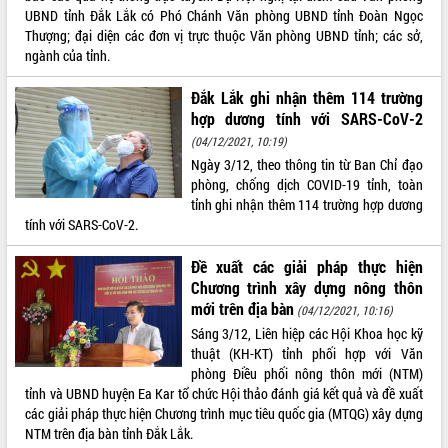
UBND tỉnh Đắk Lắk có Phó Chánh Văn phòng UBND tỉnh Đoàn Ngọc
VIDEO
Thượng; đại diện các đơn vị trực thuộc Văn phòng UBND tỉnh; các sở,
ngành của tỉnh.
Đắk Lắk ghi nhận thêm 114 trường
hợp dương tính với SARS-CoV-2
(04/12/2021, 10:19)
Ngày 3/12, theo thông tin từ Ban Chỉ đạo
phòng, chống dịch COVID-19 tỉnh, toàn
tỉnh ghi nhận thêm 114 trường hợp dương
tính với SARS-CoV-2.
Khám bệnh, cấp phát thuốc miễn phí
và tặng quà người dân xã Cư Pui
Đề xuất các giải pháp thực hiện
Hội nghị UBND tỉnh Đắk Lắk thường kỳ
Chương trình xây dựng nông thôn
tháng 7/2026
mới trên địa bàn
(04/12/2021, 10:16)
Lễ truy tặng danh hiệu “Bà Mẹ Việt
Sáng 3/12, Liên hiệp các Hội Khoa học kỹ
Nam Anh hùng” và trao Huân chương
thuật (KH-KT) tỉnh phối hợp với Văn
Lao động
phòng Điều phối nông thôn mới (NTM)
ALBUM ẢNH
UBND tỉnh Đắk Lắk triển khai nhiệm
tỉnh và UBND huyện Ea Kar tổ chức Hội thảo đánh giá kết quả và đề xuất
vụ 6 tháng cuối năm 2026
các giải pháp thực hiện Chương trình mục tiêu quốc gia (MTQG) xây dựng
Kỳ họp thứ Hai, Hội đồng nhân dân
NTM trên địa bàn tỉnh Đắk Lắk.
tỉnh khóa XI quyết nghị nhiều nội dung