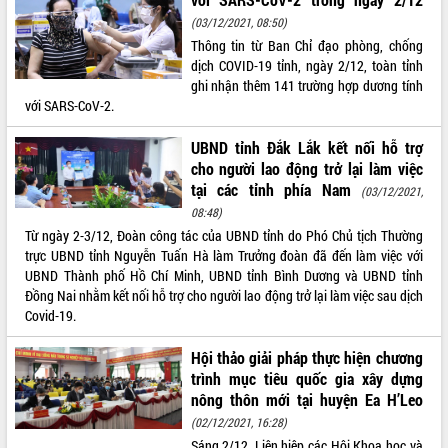
món ăn từ sầu riêng
(03/12/2021, 08:50)
Đắk Lắk công bố Quy hoạch và xúc
Thông tin từ Ban Chỉ đạo phòng, chống
tiến đầu tư tỉnh
dịch COVID-19 tỉnh, ngày 2/12, toàn tỉnh
Ngành cá ngừ Đắk Lắk chủ động thích
ghi nhận thêm 141 trường hợp dương tính
ứng để giữ vững thị trường xuất khẩu
với SARS-CoV-2.
Diễn đàn Kinh tế tư nhân Việt Nam đột
phá cơ chế - Hợp tác công tư
UBND tỉnh Đắk Lắk kết nối hỗ trợ
Đề án 06 tạo bước ngoặt đột phá trong
cho người lao động trở lại làm việc
cải cách hành chính tỉnh Đắk Lắk
tại các tỉnh phía Nam
(03/12/2021,
Kết nối tour, đẩy mạnh chuyển đổi số
08:48)
để phát triển du lịch Đắk Lắk
Từ ngày 2-3/12, Đoàn công tác của UBND tỉnh do Phó Chủ tịch Thường
Khởi động Dự án Đầu tư xây dựng hạ
trực UBND tỉnh Nguyễn Tuấn Hà làm Trưởng đoàn đã đến làm việc với
tầng kỹ thuật Cụm công nghiệp Tân
UBND Thành phố Hồ Chí Minh, UBND tỉnh Bình Dương và UBND tỉnh
Tiến
Đồng Nai nhằm kết nối hỗ trợ cho người lao động trở lại làm việc sau dịch
Covid-19.
Gặp mặt các cơ quan báo chí nhân Kỷ
niệm 101 năm Ngày Báo chí Cách
Hội thảo giải pháp thực hiện chương
mạng Việt Nam
trình mục tiêu quốc gia xây dựng
Đắk Lắk sơ kết 4 năm triển khai thực
nông thôn mới tại huyện Ea H’Leo
hiện Đề án 06 của Chính phủ
(02/12/2021, 16:28)
Họp báo thông tin về Hội nghị Công bố
Sáng 2/12, Liên hiệp các Hội Khoa học và