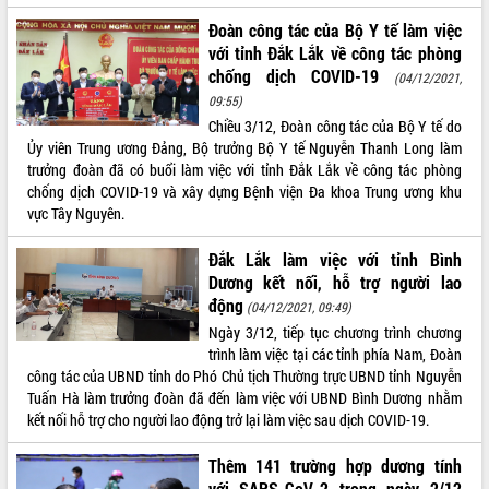
quan trọng
Đoàn công tác của Bộ Y tế làm việc
Bí thư Tỉnh ủy Lương Nguyễn Minh
với tỉnh Đắk Lắk về công tác phòng
Triết thăm, tặng quà người có công với
chống dịch COVID-19
(04/12/2021,
cách mạng
09:55)
Rà soát, hoàn thiện hệ thống thiết chế
Chiều 3/12, Đoàn công tác của Bộ Y tế do
văn hóa, thể thao đáp ứng yêu cầu
LIÊN KẾT WEB
Ủy viên Trung ương Đảng, Bộ trưởng Bộ Y tế Nguyễn Thanh Long làm
phát triển mới
trưởng đoàn đã có buổi làm việc với tỉnh Đắk Lắk về công tác phòng
Thường trực HĐND tỉnh Đắk Lắk gặp
chống dịch COVID-19 và xây dựng Bệnh viện Đa khoa Trung ương khu
mặt Đoàn chuyên gia y tế TP. Hồ Chí
vực Tây Nguyên.
Minh
THỐNG KÊ TRUY CẬP
Đắk Lắk làm việc với tỉnh Bình
Lễ truy điệu và an táng hài cốt liệt sĩ
Dương kết nối, hỗ trợ người lao
tại Nghĩa trang Liệt sĩ xã Sơn Hòa
Hôm nay:
14419
động
(04/12/2021, 09:49)
Bàn giải pháp tháo gỡ khó khăn trong
Tất cả:
66100087
xuất khẩu sầu riêng và triển khai quy
Ngày 3/12, tiếp tục chương trình chương
định EUDR
trình làm việc tại các tỉnh phía Nam, Đoàn
công tác của UBND tỉnh do Phó Chủ tịch Thường trực UBND tỉnh Nguyễn
Thứ trưởng Bộ Nông nghiệp và Môi
Tuấn Hà làm trưởng đoàn đã đến làm việc với UBND Bình Dương nhằm
trường Nguyễn Hoàng Hiệp khảo sát
kết nối hỗ trợ cho người lao động trở lại làm việc sau dịch COVID-19.
vùng trồng và doanh nghiệp đóng gói
sầu riêng tại Đắk Lắk
Thêm 141 trường hợp dương tính
Trình diễn nghệ thuật chế biến các
với SARS-CoV-2 trong ngày 2/12