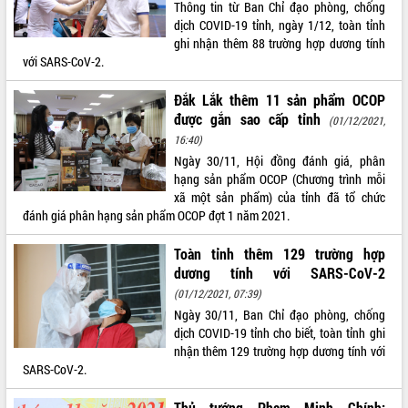
Xây dựng nông thôn mới: Nâng cao đời
Thông tin từ Ban Chỉ đạo phòng, chống
sống người dân từ những mô hình thiết
dịch COVID-19 tỉnh, ngày 1/12, toàn tỉnh
thực
ghi nhận thêm 88 trường hợp dương tính
với SARS-CoV-2.
Quyết liệt tháo gỡ vướng mắc, đẩy
nhanh tiến độ các dự án trọng điểm
Đắk Lắk thêm 11 sản phẩm OCOP
trong Khu kinh tế Nam Phú Yên
được gắn sao cấp tỉnh
(01/12/2021,
Hòn Yến phát triển du lịch gắn với bảo
16:40)
tồn biển
Ngày 30/11, Hội đồng đánh giá, phân
Lấy ý kiến điều chỉnh Quy hoạch tỉnh
hạng sản phẩm OCOP (Chương trình mỗi
Đắk Lắk thời kỳ 2021-2030, tầm nhìn
xã một sản phẩm) của tỉnh đã tổ chức
đến năm 2050
đánh giá phân hạng sản phẩm OCOP đợt 1 năm 2021.
Phát động chiến dịch 30 ngày đêm
giải phóng mặt bằng Tuyến đường bộ
Toàn tỉnh thêm 129 trường hợp
ven biển
dương tính với SARS-CoV-2
Đắk Lắk nỗ lực thúc đẩy tăng trưởng
(01/12/2021, 07:39)
kinh tế từ 10% trở lên trong Quý
Ngày 30/11, Ban Chỉ đạo phòng, chống
II/2026
dịch COVID-19 tỉnh cho biết, toàn tỉnh ghi
Đắk Lắk ký kết thỏa thuận hợp tác về
nhận thêm 129 trường hợp dương tính với
chuyển đổi số giai đoạn 2026 – 2030
SARS-CoV-2.
với Tập đoàn Bưu chính Viễn thông
Việt Nam
Thủ tướng Phạm Minh Chính: