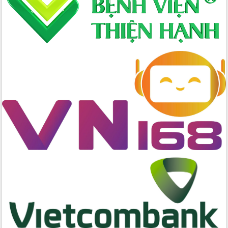
Nâng cao trách nhiệm người đứng
đầu, phát huy tinh thần chủ động,
sáng tạo để đảm bảo tiến độ giải ngân
vốn đầu tư công năm 2025
Sở Công Thương đột phá số hóa 100%
thủ tục trực tuyến lấy sự hài lòng của
doanh nghiệp làm thước đo phục vụ
Đảm bảo công tác bầu cử triển khai
đúng tiến độ, quy trình theo luật định
Ban Tuyên giáo và Dân vận Trung ương
tập huấn công tác khoa giáo năm 2025
Đắk Lắk hưởng ứng Ngày Pháp luật
Việt Nam 2025 và biểu dương 25 tập
thể, cá nhân tiêu biểu
Hội nghị lần thứ nhất Ban Chỉ đạo
công tác bầu cử tỉnh Đắk Lắk
Hội nghị UBND tỉnh thường kỳ tháng
10 năm 2025
Kỳ họp chuyên đề lần thứ Ba, HĐND
tỉnh khóa X