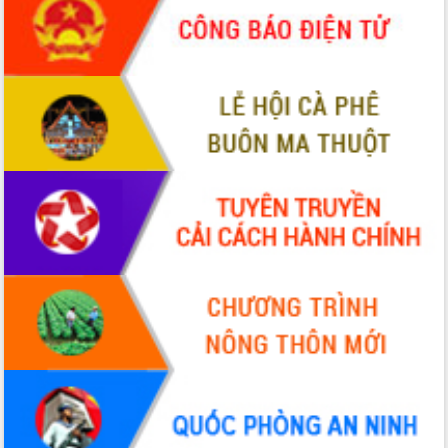
cấp xã
Đắk Lắk phát động hưởng ứng Ngày
Quyền của người tiêu dùng Việt Nam
2026
Đẩy mạnh cải cách hành chính, quyết
tâm đạt được mục tiêu tăng trưởng
hai con số trong năm 2026
Tổ chức trang trọng Lễ hội Đền thờ
Lương Văn Chánh năm 2026
Phó Bí thư Tỉnh ủy Đắk Lắk Đỗ Hữu
Huy giữ chức Bí thư Đảng ủy Ủy Ban
Nhân dân tỉnh
Bệnh án điện tử thúc đẩy chuyển đổi
số y tế tại Đắk Lắk
Chuyển đổi số thư viện: Mở rộng
không gian tri thức trong thời đại số
Đánh giá, rút kinh nghiệm công tác tổ
chức diễn tập trước ngày bầu cử
Chương trình “Gặp gỡ hữu nghị –
Friendship Meeting New Year 2026”