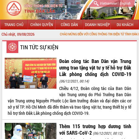
|
Vietnamese
English
TRANG CHỦ
CHÍNH QUYỀN
CÔNG DÂN
DOANH NGHIỆP
DU KHÁCH
Chủ nhật, 09/08/2026
CHÀO MỪNG ĐẾN VỚI CỔNG THÔNG TIN ĐIỆN TỬ TỈNH ĐẮK LẮK
GIỚI THIỆU
TIN TỨC SỰ KIỆN
LÃNH ĐẠO UBND TỈNH
Đoàn công tác Ban Dân vận Trung
ương trao tặng vật tư y tế hỗ trợ Đắk
TIN TỨC SỰ KIỆN
Lắk phòng chống dịch COVID-19
(06/12/2021, 00:14)
SỞ, BAN, NGÀNH
Chiều 4/12, Đoàn công tác của Ban Dân
vận Trung ương do Phó Trưởng Ban Dân
UBND CÁC XÃ, PHƯỜNG
vận Trung ương Nguyễn Phước Lộc làm trưởng đoàn và đại diện các cơ
sở y tế TP. Hồ Chí Minh đã đến thăm và trao tặng vật tư, trang thiết bị y tế
THÔNG TIN CHỈ ĐẠO ĐIỀU HÀNH
hỗ trợ tỉnh Đắk Lắk phòng chống dịch COVID-19.
HỆ THỐNG VĂN BẢN
Thêm 115 trường hợp dương tính
với SARS-CoV-2
(06/12/2021, 00:12)
VĂN BẢN HĐND TỈNH