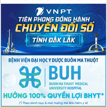
Bí thư Tỉnh ủy Lương Nguyễn Minh
Triết kiểm tra việc thực hiện chống
khai thác IUU
Hội thảo chuyên đề “Hành trình xuất
khẩu nông sản Việt Nam qua thương
mại điện tử cùng Amazon”
Đại hội Thi đua yêu nước tỉnh Đắk Lắk
lần thứ I (2025-2030)
Đồng chí Lương Nguyễn Minh Triết
được chỉ định làm Bí thư Tỉnh ủy Đắk
Lắk nhiệm kỳ 2025 – 2030
Tập trung triển khai các giải pháp sản
xuất nông nghiệp bền vững, phát thải
thấp
Tọa đàm kỷ niệm 95 năm Ngày thành
lập Hội Liên hiệp Phụ nữ Việt Nam
Đắk Lắk tổ chức Ngày hội Chuyển đổi
số với chủ đề: “Công nghệ số - kiến
tạo tương lai”
Tập trung phát triển khoa học công
nghệ, đổi mới sáng tạo và chuyển đổi