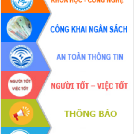
quốc phòng, quân sự địa phương năm
2026
Đắk Lắk tập trung toàn lực khắc phục
tồn tại IUU, sẵn sàng làm việc với
Đoàn thanh tra EC
Chủ tịch UBND tỉnh Tạ Anh Tuấn thăm,
chúc mừng các bệnh viện nhân Ngày
Thầy thuốc Việt Nam
Rộn ràng lễ hội truyền thống Sông
nước Đà Nông lần thứ I năm 2026
Kỳ họp Chuyên đề lần thứ Năm, HĐND
tỉnh Đắk Lắk thông qua các nghị quyết
quan trọng
Thống nhất danh sách giới thiệu ứng
cử đại biểu Quốc hội khoá XVI và đại
biểu HĐND tỉnh Đắk Lắk, nhiệm kỳ
2026-2031
Phát động hai phong trào thi đua quan
trọng trong kỷ nguyên mới
Hội nghị lần thứ tư Ban Chỉ đạo công