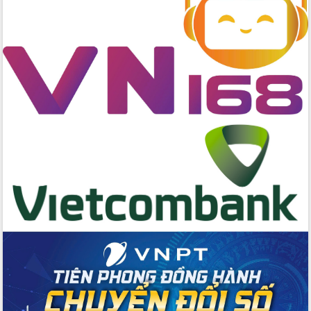
Sở Công Thương đột phá số hóa 100%
thủ tục trực tuyến lấy sự hài lòng của
doanh nghiệp làm thước đo phục vụ
Đảm bảo công tác bầu cử triển khai
đúng tiến độ, quy trình theo luật định
Ban Tuyên giáo và Dân vận Trung ương
tập huấn công tác khoa giáo năm 2025
Đắk Lắk hưởng ứng Ngày Pháp luật
Việt Nam 2025 và biểu dương 25 tập
thể, cá nhân tiêu biểu
Hội nghị lần thứ nhất Ban Chỉ đạo
công tác bầu cử tỉnh Đắk Lắk
Hội nghị UBND tỉnh thường kỳ tháng
10 năm 2025
Kỳ họp chuyên đề lần thứ Ba, HĐND
tỉnh khóa X
Bí thư Tỉnh ủy Lương Nguyễn Minh
Triết kiểm tra việc thực hiện chống
khai thác IUU
Hội thảo chuyên đề “Hành trình xuất