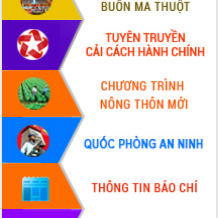
Đẩy mạnh cải cách hành chính, quyết
tâm đạt được mục tiêu tăng trưởng
hai con số trong năm 2026
Tổ chức trang trọng Lễ hội Đền thờ
Lương Văn Chánh năm 2026
Phó Bí thư Tỉnh ủy Đắk Lắk Đỗ Hữu
Huy giữ chức Bí thư Đảng ủy Ủy Ban
Nhân dân tỉnh
Bệnh án điện tử thúc đẩy chuyển đổi
số y tế tại Đắk Lắk
Chuyển đổi số thư viện: Mở rộng
không gian tri thức trong thời đại số
Đánh giá, rút kinh nghiệm công tác tổ
chức diễn tập trước ngày bầu cử
Chương trình “Gặp gỡ hữu nghị –
Friendship Meeting New Year 2026”
Bầu cử Quốc hội và HĐND: Cử tri Đắk
Lắk gửi gắm niềm tin, kỳ vọng vào lá
phiếu
Đắk Lắk sẵn sàng các điều kiện cho