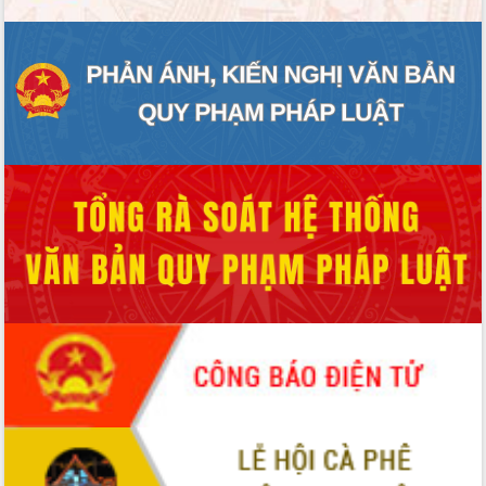
đấu có 77% xã đạt chuẩn nông thôn
mới
Chuyển đổi số 'mở đường' cho nông
nghiệp Đắk Lắk tăng trưởng bứt phá
Triển khai đồng bộ đo đạc, lập hồ sơ
địa chính, hoàn thiện cơ sở dữ liệu đất
đai
Ứng dụng sinh trắc học - Bước tiến
trong hành trình chuyển đổi số tại Đắk
Lắk
Đắk Lắk nâng cao hiệu quả công tác
Đảng từ Sổ tay đảng viên điện tử
Đắk Lắk đẩy mạnh nuôi biển công
nghệ, hướng tới phát triển thủy sản
bền vững
Tập huấn nâng cao năng lực triển khai
chuyển đổi số cho cán bộ, công chức
cấp xã
Đắk Lắk phát động hưởng ứng Ngày
Quyền của người tiêu dùng Việt Nam
2026