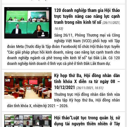
HĐND tỉnh thông qua điều chỉnh Quy
hoạch tỉnh thời kỳ 2021-2030
120 doanh nghiệp tham gia Hội thảo
Hội thảo góp ý hồ sơ điều chỉnh quy
trực tuyến nâng cao năng lực cạnh
hoạch tỉnh Đắk Lắk thời kỳ 2021-2030,
tranh trong nền kinh tế số
(26/11/2021,
tầm nhìn đến năm 2050
16:53)
Nâng cao hiệu quả hoạt động của các
Sáng 26/11, Phòng Thương mại và Công
doanh nghiệp nhà nước
nghiệp Việt Nam (VCCI) phối hợp với Tập
Hội nghị triển khai kết nối mạng
đoàn Meta (Trước đây là Tập đoàn Facebook) tổ chức Hội thảo trực tuyến
truyền số liệu chuyên dùng phục vụ cơ
“Các giải pháp phục hồi kinh doanh, nâng cao năng lực cạnh tranh cho
quan Đảng, Nhà nước
doanh nghiệp ngành cà phê trong nền kinh tế số” tại Đắk Lắk. Có 120
doanh nghiệp kinh doanh ở lĩnh vực cà phê ở tỉnh Đắk Lắk tham dự.
Lễ phát động chuỗi hoạt động chung
tay làm sạch môi trường
Kỳ họp thứ Ba, Hội đồng nhân dân
Xã Ea Kar bước chuyển mình trong
tỉnh khóa X diễn ra từ ngày 08 –
công tác cải cách hành chính mô hình
10/12/2021
(26/11/2021, 16:51)
mới
Thường trực Hội đồng nhân dân tỉnh vừa
UBND tỉnh họp báo định kỳ tháng 4
triệu tập Kỳ họp thứ Ba, Hội đồng nhân
năm 2026
dân tỉnh khóa X, nhiệm kỳ 2021 – 2026.
Hội thảo khoa học “Giải pháp thúc đẩy
phát triển nền kinh tế xanh tại tỉnh
Hội thảo“Luật tục trong quản lý, sử
Đắk Lắk”
dụng tài nguyên thiên nhiên ở Tây
Tăng cường giám sát, đôn đốc thực