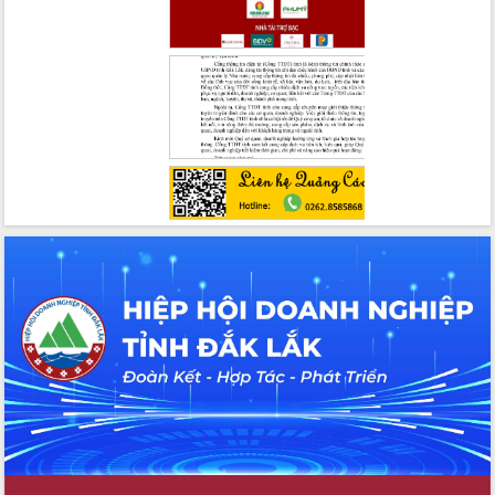
Đắk Lắk định vị thương hiệu du lịch
“Biển – Rừng – Cà phê” trong không
gian phát triển mới
Hội nghị chia sẻ kinh nghiệm, chuyển
giao kỹ thuật y tế, định hướng phát
triển chuyên sâu đến 2030
Chuyển đổi số mở ra không gian phát
triển trong lĩnh vực văn hóa, du lịch
Công bố quyết định của Ban Thường
vụ Tỉnh ủy về công tác cán bộ.
Thủ tướng Phạm Minh Chính: Khẩn
trương tái thiết cuộc sống người dân
sau thiên tai
Tập trung nâng cao chất lượng, tổ
chức sản xuất sầu riêng theo hướng
bền vững
Đẩy nhanh công tác khắc phục, ổn
định đời sống Nhân dân sau bão số 13
Bí thư Tỉnh ủy Lương Nguyễn Minh
Triết dự Ngày hội đại đoàn kết tại