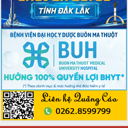
khẩu nông sản Việt Nam qua thương
mại điện tử cùng Amazon”
Đại hội Thi đua yêu nước tỉnh Đắk Lắk
lần thứ I (2025-2030)
Đồng chí Lương Nguyễn Minh Triết
được chỉ định làm Bí thư Tỉnh ủy Đắk
Lắk nhiệm kỳ 2025 – 2030
Tập trung triển khai các giải pháp sản
xuất nông nghiệp bền vững, phát thải
thấp
Tọa đàm kỷ niệm 95 năm Ngày thành
lập Hội Liên hiệp Phụ nữ Việt Nam
Đắk Lắk tổ chức Ngày hội Chuyển đổi
số với chủ đề: “Công nghệ số - kiến
tạo tương lai”
Tập trung phát triển khoa học công
nghệ, đổi mới sáng tạo và chuyển đổi
số lĩnh vực nông nghiệp và môi trường
“Hồ sơ phi địa giới – Bước tiến mới
trong cải cách hành chính”