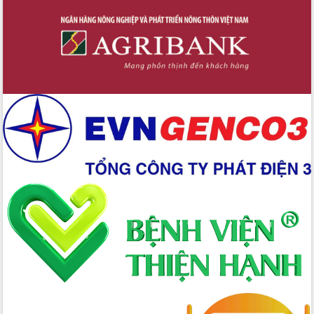
Buôn Đăk Tuôr, xã Cư Pui
Khởi công xây dựng Trường Phổ thông
nội trú liên cấp tiểu học và THCS xã Ia
Rvê
Phó Thủ tướng Chính phủ Mai Văn
Chính chia sẻ, động viên người dân
chịu ảnh hưởng nặng từ bão số 13
Chủ tịch UBND tỉnh kiểm tra công tác
phòng, chống bão số 13 tại các địa
bàn xung yếu
Tập trung đẩy nhanh giải ngân nguồn
vốn các chương trình mục tiêu quốc
gia
Xã Ea H'leo giữ vững và nâng cao chất
lượng các tiêu chí nông thôn mới
Công bố quyết định của Ban Thường
vụ Tỉnh ủy về công tác cán bộ
Nâng cao trách nhiệm người đứng
đầu, phát huy tinh thần chủ động,
sáng tạo để đảm bảo tiến độ giải ngân
vốn đầu tư công năm 2025