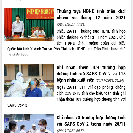
VIDEO
Thường trực HĐND tỉnh triển khai
nhiệm vụ tháng 12 năm 2021
Loading the player...
(30/11/2021, 11:24)
Trailer Lễ hội Sầu riêng Đắk Lắk năm
Chiều 29/11, Thường trực HĐND tỉnh họp
2026
phiên thường kỳ tháng 11 năm 2021. Chủ
Khám bệnh, cấp phát thuốc miễn phí
tịch HĐND tỉnh, Trưởng đoàn đại biểu
và tặng quà người dân xã Cư Pui
Quốc hội tỉnh Y Vinh Tơr và Phó Chủ tịch HĐND tỉnh Trần Phú Hùng chủ
trì phiên họp.
Hội nghị UBND tỉnh Đắk Lắk thường kỳ
tháng 7/2026
Ghi nhận thêm 109 trường hợp
Lễ truy tặng danh hiệu “Bà Mẹ Việt
dương tính với SARS-CoV-2 và 118
ALBUM ẢNH
Nam Anh hùng” và trao Huân chương
bệnh nhân xuất viện
Lao động
(30/11/2021, 08:24)
Ngày 29/11, Ban Chỉ đạo phòng, chống
UBND tỉnh Đắk Lắk triển khai nhiệm
dịch COVID-19 tỉnh cho biết, toàn tỉnh ghi
vụ 6 tháng cuối năm 2026
nhận thêm 109 trường hợp dương tính với
Kỳ họp thứ Hai, Hội đồng nhân dân
SARS-CoV-2.
tỉnh khóa XI quyết nghị nhiều nội dung
quan trọng
Ghi nhận 73 trường hợp dương tính
Bí thư Tỉnh ủy Lương Nguyễn Minh
với SARS-CoV-2 trong ngày 28/11
Triết thăm, tặng quà người có công với
(29/11/2021, 00:32)
cách mạng
LIÊN KẾT WEB