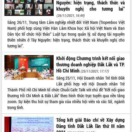
Nguyên: hiện trạng, thách thức và
hiện nhiệm vụ quản lý tài sản công
khuyến nghị cho tương lai”
hàng tuần
(26/11/2021, 16:49)
Tháo gỡ những vướng mắc, đẩy mạnh
Sáng 26/11, Trung tâm Lâm nghiệp nhiệt đới Việt Nam (Tropenbos Việt
công tác cải cách thủ tục hành chính
Nam) phối hợp cùng Viện Hàn Lâm Khoa học Xã hội Việt Nam và Ban
tại Trung tâm Phục vụ hành chính
Dân tộc tổ chức Hội thảo“ Luật tục trong quản lý, sử dụng tài nguyên
công tỉnh
thiên nhiên ở Tây Nguyên: hiện trạng, thách thức và khuyến nghị cho
Đắk Lắk: Tôn vinh 46 giải pháp tại Hội
tương lai”.
thi Sáng tạo Kỹ thuật 2024 - 2025
Đắk Lắk rà soát, điều chỉnh Đề án 190
Khởi động Chương trình kết nối giao
về phát triển nuôi trồng thủy sản
thương doanh nghiệp Đắk Lắk và TP.
Hồ Chí Minh
Phó Chủ tịch UBND tỉnh Đắk Lắk
(25/11/2021, 17:17)
Trương Công Thái kiểm tra thực địa
Sáng 25/11, Hội Doanh nhân Trẻ tỉnh Đắk
Dự án cao tốc Khánh Hòa - Buôn Ma
Lắk phối hợp với Hội Doanh nhân Trẻ
Thuột
Thành Phố Hồ Chí Minh tổ chức Chuỗi Cafe Talk với chủ đề “Kết nối giao
thương Hồ Chí Minh & Đắk Lắk” theo hình thức trực tuyến qua nền tảng
Định vị cà phê Việt Nam như một “di
zoom. Sự kiện thu hút sự tham gia của nhiều hội viên và các Sở, ngành
sản sống” trong dòng chảy toàn cầu
trong tỉnh.
Xây dựng nông thôn mới: Nâng cao đời
sống người dân từ những mô hình thiết
Tổng kết giải Báo chí về Xây dựng
thực
Đảng tỉnh Đắk Lắk lần thứ III năm
Quyết liệt tháo gỡ vướng mắc, đẩy