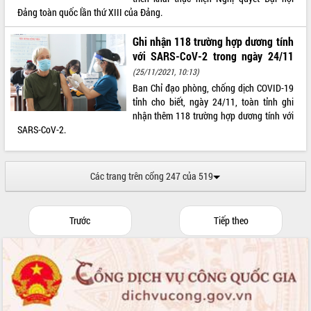
du khách thông qua Hệ thống cơ sở dữ
Đảng toàn quốc lần thứ XIII của Đảng.
liệu và Bản đồ số
Ghi nhận 118 trường hợp dương tính
Tập huấn ứng dụng trí tuệ nhân tạo (AI)
trong thương mại điện tử năm 2026
với SARS-CoV-2 trong ngày 24/11
Đoàn đại biểu Quốc hội tỉnh Đắk Lắk
(25/11/2021, 10:13)
trao đổi thông tin trước Kỳ họp thứ
Ban Chỉ đạo phòng, chống dịch COVID-19
nhất, Quốc hội khóa XVI
tỉnh cho biết, ngày 24/11, toàn tỉnh ghi
nhận thêm 118 trường hợp dương tính với
Quyết liệt cải cách hành chính, khơi
SARS-CoV-2.
thông nguồn lực phát triển
Nâng cao hiệu lực, hiệu quả HĐND
tỉnh thông qua hiện đại hóa hành chính
Các trang trên cổng 247 của 519
Xã Ea Phê gắn cải cách hành chính với
chuyển đổi số
Phó Chủ tịch Thường trực UBND tỉnh
Trước
Tiếp theo
Hồ Thị Nguyên Thảo làm việc tại Trung
tâm Phục vụ hành chính công xã Ea
Phê
Xây dựng nền hành chính số đồng
hành cùng nông dân dân, doanh nghiệp
Giai đoạn 2026-2030, Đắk Lắk phấn