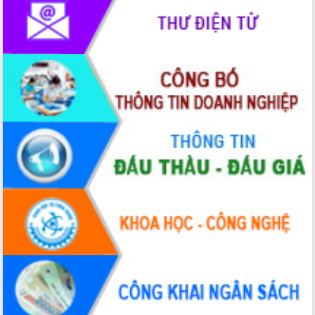
Ngày hội bầu cử đại biểu Quốc hội
khóa XVI và HĐND các cấp nhiệm kỳ
2026-2031
Đảm bảo cuộc bầu cử đại biểu Quốc
hội và đại biểu HĐND các cấp diễn ra
an toàn, hiệu quả, đúng quy định
Thủ tướng Chính phủ Phạm Minh Chính
kiểm tra, chỉ đạo hoàn thành các dự
án cao tốc và thăm khu tái định cư tại
Đắk Lắk
Sôi nổi Hội đua ngựa truyền thống Gò
Thì Thùng mừng Xuân Bính Ngọ 2026
Lãnh đạo tỉnh dâng hương tưởng niệm
tại Đập Đồng Cam đầu Xuân Bính Ngọ
Ngành nông nghiệp phấn đấu tăng
trưởng đạt 5,86% trong năm 2026
UBND tỉnh Đắk Lắk triển khai công tác
quốc phòng, quân sự địa phương năm
2026
Đắk Lắk tập trung toàn lực khắc phục
tồn tại IUU, sẵn sàng làm việc với