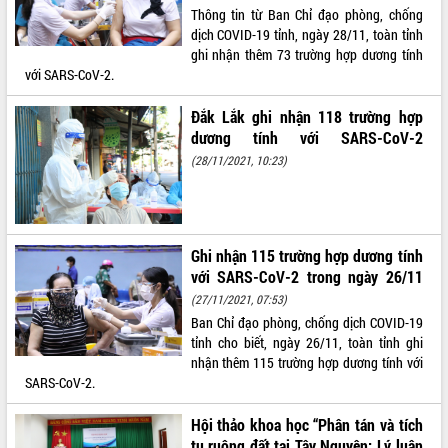
Thông tin từ Ban Chỉ đạo phòng, chống
Rà soát, hoàn thiện hệ thống thiết chế
dịch COVID-19 tỉnh, ngày 28/11, toàn tỉnh
văn hóa, thể thao đáp ứng yêu cầu
ghi nhận thêm 73 trường hợp dương tính
phát triển mới
với SARS-CoV-2.
Thường trực HĐND tỉnh Đắk Lắk gặp
THỐNG KÊ TRUY CẬP
mặt Đoàn chuyên gia y tế TP. Hồ Chí
Đắk Lắk ghi nhận 118 trường hợp
Minh
Hôm nay:
10213
dương tính với SARS-CoV-2
Lễ truy điệu và an táng hài cốt liệt sĩ
Tất cả:
66123327
(28/11/2021, 10:23)
tại Nghĩa trang Liệt sĩ xã Sơn Hòa
Bàn giải pháp tháo gỡ khó khăn trong
xuất khẩu sầu riêng và triển khai quy
định EUDR
Ghi nhận 115 trường hợp dương tính
Thứ trưởng Bộ Nông nghiệp và Môi
với SARS-CoV-2 trong ngày 26/11
trường Nguyễn Hoàng Hiệp khảo sát
(27/11/2021, 07:53)
vùng trồng và doanh nghiệp đóng gói
Ban Chỉ đạo phòng, chống dịch COVID-19
sầu riêng tại Đắk Lắk
tỉnh cho biết, ngày 26/11, toàn tỉnh ghi
Trình diễn nghệ thuật chế biến các
nhận thêm 115 trường hợp dương tính với
món ăn từ sầu riêng
SARS-CoV-2.
Đắk Lắk công bố Quy hoạch và xúc
tiến đầu tư tỉnh
Hội thảo khoa học “Phân tán và tích
Ngành cá ngừ Đắk Lắk chủ động thích
tụ ruộng đất tại Tây Nguyên: Lý luận