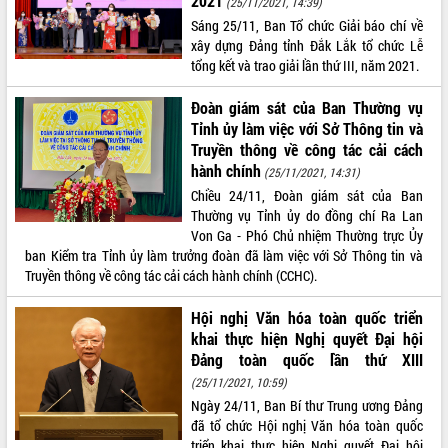
2021
(25/11/2021, 14:39)
nhanh tiến độ các dự án trọng điểm
Sáng 25/11, Ban Tổ chức Giải báo chí về
trong Khu kinh tế Nam Phú Yên
xây dựng Đảng tỉnh Đắk Lắk tổ chức Lễ
Hòn Yến phát triển du lịch gắn với bảo
tổng kết và trao giải lần thứ III, năm 2021.
tồn biển
Lấy ý kiến điều chỉnh Quy hoạch tỉnh
Đoàn giám sát của Ban Thường vụ
Đắk Lắk thời kỳ 2021-2030, tầm nhìn
Tỉnh ủy làm việc với Sở Thông tin và
đến năm 2050
Truyền thông về công tác cải cách
Phát động chiến dịch 30 ngày đêm
hành chính
(25/11/2021, 14:31)
giải phóng mặt bằng Tuyến đường bộ
Chiều 24/11, Đoàn giám sát của Ban
ven biển
Thường vụ Tỉnh ủy do đồng chí Ra Lan
Đắk Lắk nỗ lực thúc đẩy tăng trưởng
Von Ga - Phó Chủ nhiệm Thường trực Ủy
kinh tế từ 10% trở lên trong Quý
ban Kiểm tra Tỉnh ủy làm trưởng đoàn đã làm việc với Sở Thông tin và
II/2026
Truyền thông về công tác cải cách hành chính (CCHC).
Đắk Lắk ký kết thỏa thuận hợp tác về
chuyển đổi số giai đoạn 2026 – 2030
Hội nghị Văn hóa toàn quốc triển
với Tập đoàn Bưu chính Viễn thông
khai thực hiện Nghị quyết Đại hội
Việt Nam
Đảng toàn quốc lần thứ XIII
Thứ trưởng Bộ Y tế làm việc với tỉnh
(25/11/2021, 10:59)
Đắk Lắk về phát triển nhân lực y tế
Ngày 24/11, Ban Bí thư Trung ương Đảng
cho trạm y tế cấp xã
đã tổ chức Hội nghị Văn hóa toàn quốc
Du lịch Đắk Lắk nâng tầm trải nghiệm
triển khai thực hiện Nghị quyết Đại hội