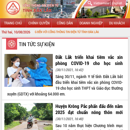
|
Vietnamese
English
TRANG CHỦ
CHÍNH QUYỀN
CÔNG DÂN
DOANH NGHIỆP
DU KHÁCH
Thứ hai, 10/08/2026
O MỪNG ĐẾN VỚI CỔNG THÔNG TIN ĐIỆN TỬ TỈNH ĐẮK LẮK
GIỚI THIỆU
TIN TỨC SỰ KIỆN
LÃNH ĐẠO UBND TỈNH
Đắk Lắk triển khai tiêm vắc xin
phòng COVID-19 cho học sinh
TIN TỨC SỰ KIỆN
(30/11/2021, 16:42)
Sáng 30/11, ngành Y tế tỉnh Đắk Lắk bắt
SỞ, BAN, NGÀNH
đầu triển khai tiêm vắc xin phòng COVID-
19 cho học sinh THPT và Giáo dục thường
UBND CÁC XÃ, PHƯỜNG
xuyên (GDTX) với khoảng 64.000 em.
THÔNG TIN CHỈ ĐẠO ĐIỀU HÀNH
Huyện Krông Pắc phấn đấu đến năm
2025 đạt chuẩn nông thôn mới
HỆ THỐNG VĂN BẢN
(30/11/2021, 16:40)
Sau 10 năm thực hiện Chương trình mục
VĂN BẢN HĐND TỈNH