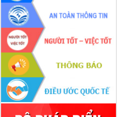
Đoàn thanh tra EC
Chủ tịch UBND tỉnh Tạ Anh Tuấn thăm,
chúc mừng các bệnh viện nhân Ngày
Thầy thuốc Việt Nam
Rộn ràng lễ hội truyền thống Sông
nước Đà Nông lần thứ I năm 2026
Kỳ họp Chuyên đề lần thứ Năm, HĐND
tỉnh Đắk Lắk thông qua các nghị quyết
quan trọng
Thống nhất danh sách giới thiệu ứng
cử đại biểu Quốc hội khoá XVI và đại
biểu HĐND tỉnh Đắk Lắk, nhiệm kỳ
2026-2031
Phát động hai phong trào thi đua quan
trọng trong kỷ nguyên mới
Hội nghị lần thứ tư Ban Chỉ đạo công
tác bầu cử tỉnh Đắk Lắk
Hội nghị Báo cáo viên Trung ương
tháng 01/2026
Phó Thủ tướng Hồ Quốc Dũng đánh giá