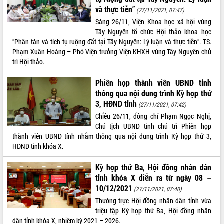
ứng để giữ vững thị trường xuất khẩu
và thực tiễn”
(27/11/2021, 07:47)
Diễn đàn Kinh tế tư nhân Việt Nam đột
Sáng 26/11, Viện Khoa học xã hội vùng
phá cơ chế - Hợp tác công tư
Tây Nguyên tổ chức Hội thảo khoa học
Đề án 06 tạo bước ngoặt đột phá trong
“Phân tán và tích tụ ruộng đất tại Tây Nguyên: Lý luận và thực tiễn”. TS.
cải cách hành chính tỉnh Đắk Lắk
Phạm Xuân Hoàng – Phó Viện trưởng Viện KHXH vùng Tây Nguyên chủ
trì Hội thảo.
Kết nối tour, đẩy mạnh chuyển đổi số
để phát triển du lịch Đắk Lắk
Phiên họp thành viên UBND tỉnh
Khởi động Dự án Đầu tư xây dựng hạ
thông qua nội dung trình Kỳ họp thứ
tầng kỹ thuật Cụm công nghiệp Tân
3, HĐND tỉnh
(27/11/2021, 07:42)
Tiến
Chiều 26/11, đồng chí Phạm Ngọc Nghị,
Gặp mặt các cơ quan báo chí nhân Kỷ
Chủ tịch UBND tỉnh chủ trì Phiên họp
niệm 101 năm Ngày Báo chí Cách
thành viên UBND tỉnh nhằm thông qua nội dung trình Kỳ họp thứ 3,
mạng Việt Nam
HĐND tỉnh khóa X.
Đắk Lắk sơ kết 4 năm triển khai thực
hiện Đề án 06 của Chính phủ
Kỳ họp thứ Ba, Hội đồng nhân dân
Họp báo thông tin về Hội nghị Công bố
tỉnh khóa X diễn ra từ ngày 08 –
Quy hoạch và Xúc tiến đầu tư tỉnh Đắk
10/12/2021
(27/11/2021, 07:40)
Lắk
Thường trực Hội đồng nhân dân tỉnh vừa
Khơi thông điểm nghẽn, đẩy nhanh
triệu tập Kỳ họp thứ Ba, Hội đồng nhân
giải ngân vốn khắc phục thiên tai
dân tỉnh khóa X, nhiệm kỳ 2021 – 2026.