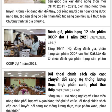
tiêu quốc gia xây dựng nông thôn mới
(NTM) (2011 - 2021), diện mạo nông thôn
ĐIỂM TIN VĂN BẢN
huyện Krông Pắc đang dần đổi thay, đời sống người dân ngày càng được
nâng lên, tạo nền tảng cơ bản nhằm tiếp tục nâng cao hiệu quả thực hiện
QUY HOẠCH - KẾ HOẠCH
Chương trình tại địa phương.
Đánh giá, phân hạng 12 sản phẩm
OCOP đợt 1 năm 2021
(30/11/2021,
15:31)
Sáng 30/11, Hội đồng đánh giá, phân
hạng sản phẩm OCOP của tỉnh Đắk Lắk đã
tổ chức đánh giá phân hạng sản phẩm
OCOP đợt 1 năm 2021.
Đối thoại chính sách cấp cao:
Chuyển đổi sang Hệ thống lương
thực, thực phẩm xanh, phát thải
thấp
(30/11/2021, 15:24)
Sáng 30/11, Bộ Nông nghiệp và Phát triển
nông thôn phối hợp với Ngân hàng thế giới tổ chức Đối thoại chính sách
cấp cao “Chuyển đổi sang Hệ thống lương thực, thực phẩm xanh, phát
thải thấp”.