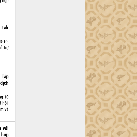
ng hợp
k Lắk
D-19,
ỗ trợ
 Tập
dịch
ng 10
ã hội,
ăm và
h với
 hợp