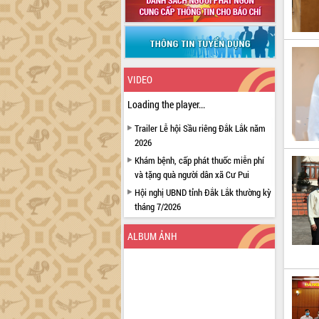
VIDEO
Loading the player...
Trailer Lễ hội Sầu riêng Đắk Lắk năm
2026
Khám bệnh, cấp phát thuốc miễn phí
và tặng quà người dân xã Cư Pui
Hội nghị UBND tỉnh Đắk Lắk thường kỳ
tháng 7/2026
Lễ truy tặng danh hiệu “Bà Mẹ Việt
ALBUM ẢNH
Nam Anh hùng” và trao Huân chương
Lao động
UBND tỉnh Đắk Lắk triển khai nhiệm
vụ 6 tháng cuối năm 2026
Kỳ họp thứ Hai, Hội đồng nhân dân
tỉnh khóa XI quyết nghị nhiều nội dung