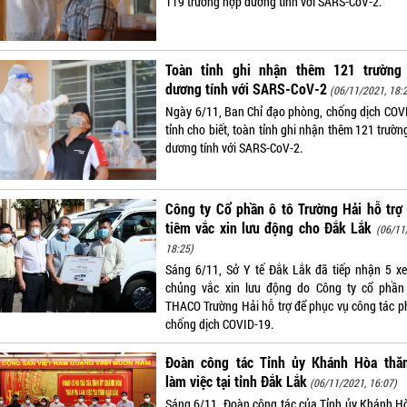
119 trường hợp dương tính với SARS-CoV-2.
Toàn tỉnh ghi nhận thêm 121 trường
dương tính với SARS-CoV-2
(06/11/2021, 18:
Ngày 6/11, Ban Chỉ đạo phòng, chống dịch COV
tỉnh cho biết, toàn tỉnh ghi nhận thêm 121 trườ
dương tính với SARS-CoV-2.
Công ty Cổ phần ô tô Trường Hải hỗ trợ
tiêm vắc xin lưu động cho Đắk Lắk
(06/11
18:25)
Sáng 6/11, Sở Y tế Đắk Lắk đã tiếp nhận 5 xe
chủng vắc xin lưu động do Công ty cổ phần
THACO Trường Hải hỗ trợ để phục vụ công tác p
chống dịch COVID-19.
Đoàn công tác Tỉnh ủy Khánh Hòa thă
làm việc tại tỉnh Đắk Lắk
(06/11/2021, 16:07)
Sáng 6/11, Đoàn công tác của Tỉnh ủy Khánh H