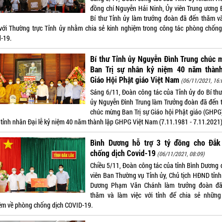
đồng chí Nguyễn Hải Ninh, Ủy viên Trung ương 
Bí thư Tỉnh ủy làm trưởng đoàn đã đến thăm v
 với Thường trực Tỉnh ủy nhằm chia sẻ kinh nghiệm trong công tác phòng chống
d-19.
Bí thư Tỉnh ủy Nguyễn Đình Trung chúc 
Ban Trị sự nhân kỷ niệm 40 năm thành
Giáo Hội Phật giáo Việt Nam
(06/11/2021, 16:
Sáng 6/11, Đoàn công tác của Tỉnh ủy do Bí thư
ủy Nguyễn Đình Trung làm Trưởng đoàn đã đến 
chúc mừng Ban Trị sự Giáo hội Phật giáo (GHPG)
tỉnh nhân Đại lễ kỷ niệm 40 năm thành lập GHPG Việt Nam (7.11.1981 - 7.11.2021)
Bình Dương hỗ trợ 3 tỷ đồng cho Đắk
chống dịch Covid-19
(06/11/2021, 08:09)
Chiều 5/11, Đoàn công tác của tỉnh Bình Dương 
viên Ban Thường vụ Tỉnh ủy, Chủ tịch HĐND tỉnh
Dương Phạm Văn Chánh làm trưởng đoàn đ
thăm và làm việc với tỉnh để chia sẻ những
ệm về phòng chống dịch COVID-19.