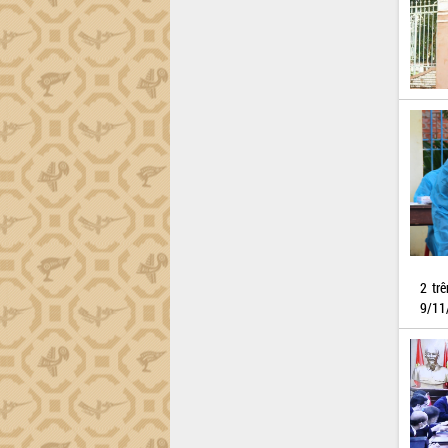
Xây dựng nông thôn mới: Nâng cao đời
sống người dân từ những mô hình thiết
thực
Quyết liệt tháo gỡ vướng mắc, đẩy
nhanh tiến độ các dự án trọng điểm
trong Khu kinh tế Nam Phú Yên
Hòn Yến phát triển du lịch gắn với bảo
tồn biển
Lấy ý kiến điều chỉnh Quy hoạch tỉnh
Đắk Lắk thời kỳ 2021-2030, tầm nhìn
đến năm 2050
Phát động chiến dịch 30 ngày đêm
giải phóng mặt bằng Tuyến đường bộ
ven biển
2 tr
9/11
Đắk Lắk nỗ lực thúc đẩy tăng trưởng
kinh tế từ 10% trở lên trong Quý
II/2026
Đắk Lắk ký kết thỏa thuận hợp tác về
chuyển đổi số giai đoạn 2026 – 2030
với Tập đoàn Bưu chính Viễn thông
Việt Nam