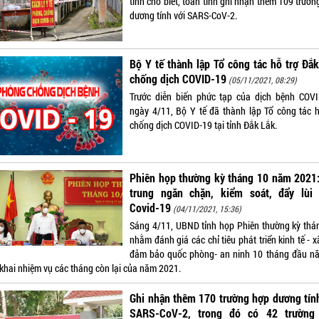
tỉnh cho biết, toàn tỉnh ghi nhận thêm 109 trườ
dương tính với SARS-CoV-2.
Bộ Y tế thành lập Tổ công tác hỗ trợ Đắ
chống dịch COVID-19
(05/11/2021, 08:29)
Trước diễn biến phức tạp của dịch bệnh COVI
ngày 4/11, Bộ Y tế đã thành lập Tổ công tác h
chống dịch COVID-19 tại tỉnh Đắk Lắk.
Phiên họp thường kỳ tháng 10 năm 2021:
trung ngăn chặn, kiểm soát, đẩy lùi 
Covid-19
(04/11/2021, 15:36)
Sáng 4/11, UBND tỉnh họp Phiên thường kỳ thá
nhằm đánh giá các chỉ tiêu phát triển kinh tế - x
đảm bảo quốc phòng- an ninh 10 tháng đầu n
 khai nhiệm vụ các tháng còn lại của năm 2021.
Ghi nhận thêm 170 trường hợp dương tín
SARS-CoV-2, trong đó có 42 trường