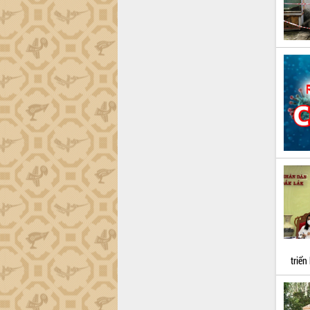
Hội thảo khoa học “Giải pháp thúc đẩy
phát triển nền kinh tế xanh tại tỉnh
Đắk Lắk”
Tăng cường giám sát, đôn đốc thực
hiện nhiệm vụ quản lý tài sản công
hàng tuần
Tháo gỡ những vướng mắc, đẩy mạnh
công tác cải cách thủ tục hành chính
tại Trung tâm Phục vụ hành chính
công tỉnh
Đắk Lắk: Tôn vinh 46 giải pháp tại Hội
thi Sáng tạo Kỹ thuật 2024 - 2025
Đắk Lắk rà soát, điều chỉnh Đề án 190
về phát triển nuôi trồng thủy sản
Phó Chủ tịch UBND tỉnh Đắk Lắk
Trương Công Thái kiểm tra thực địa
Dự án cao tốc Khánh Hòa - Buôn Ma
triển
Thuột
Định vị cà phê Việt Nam như một “di
sản sống” trong dòng chảy toàn cầu