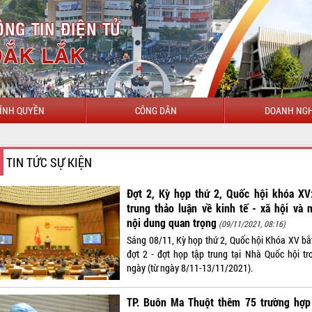
ÍNH QUYỀN
CÔNG DÂN
DOANH NGH
CHÀO MỪNG ĐẾN VỚI C
TIN TỨC SỰ KIỆN
Đợt 2, Kỳ họp thứ 2, Quốc hội khóa XV:
trung thảo luận về kinh tế - xã hội và 
nội dung quan trọng
(09/11/2021, 08:16)
Sáng 08/11, Kỳ họp thứ 2, Quốc hội Khóa XV bắ
đợt 2 - đợt họp tập trung tại Nhà Quốc hội tr
ngày (từ ngày 8/11-13/11/2021).
TP. Buôn Ma Thuột thêm 75 trường hợp 