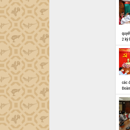
món ăn từ sầu riêng
Đắk Lắk công bố Quy hoạch và xúc
tiến đầu tư tỉnh
Ngành cá ngừ Đắk Lắk chủ động thích
ứng để giữ vững thị trường xuất khẩu
quyế
Diễn đàn Kinh tế tư nhân Việt Nam đột
2 kỳ 
phá cơ chế - Hợp tác công tư
Đề án 06 tạo bước ngoặt đột phá trong
cải cách hành chính tỉnh Đắk Lắk
Kết nối tour, đẩy mạnh chuyển đổi số
để phát triển du lịch Đắk Lắk
Khởi động Dự án Đầu tư xây dựng hạ
tầng kỹ thuật Cụm công nghiệp Tân
các 
Tiến
Đoàn
Gặp mặt các cơ quan báo chí nhân Kỷ
niệm 101 năm Ngày Báo chí Cách
mạng Việt Nam
Đắk Lắk sơ kết 4 năm triển khai thực
hiện Đề án 06 của Chính phủ
Họp báo thông tin về Hội nghị Công bố