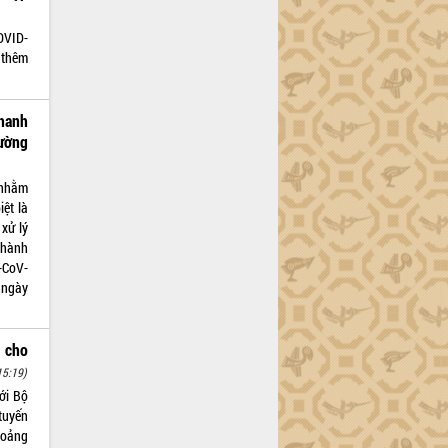
OVID-
 thêm
hanh
ường
 nhằm
ệt là
xử lý
 hành
-CoV-
 ngày
 cho
15:19)
ới Bộ
 tuyến
hoảng