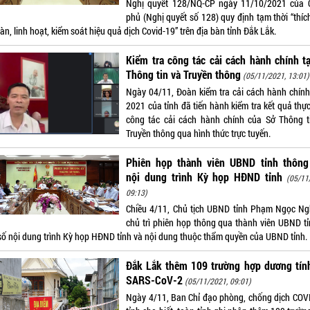
Nghị quyết 128/NQ-CP ngày 11/10/2021 của 
phủ (Nghị quyết số 128) quy định tạm thời “thíc
àn, linh hoạt, kiểm soát hiệu quả dịch Covid-19” trên địa bàn tỉnh Đắk Lắk.
Kiểm tra công tác cải cách hành chính t
Thông tin và Truyền thông
(05/11/2021, 13:01)
Ngày 04/11, Đoàn kiểm tra cải cách hành chín
2021 của tỉnh đã tiến hành kiểm tra kết quả thự
công tác cải cách hành chính của Sở Thông t
Truyền thông qua hình thức trực tuyến.
Phiên họp thành viên UBND tỉnh thông
nội dung trình Kỳ họp HĐND tỉnh
(05/11
09:13)
Chiều 4/11, Chủ tịch UBND tỉnh Phạm Ngọc Ng
chủ trì phiên họp thông qua thành viên UBND tỉ
số nội dung trình Kỳ họp HĐND tỉnh và nội dung thuộc thẩm quyền của UBND tỉnh.
Đắk Lắk thêm 109 trường hợp dương tính
SARS-CoV-2
(05/11/2021, 09:01)
Ngày 4/11, Ban Chỉ đạo phòng, chống dịch COV