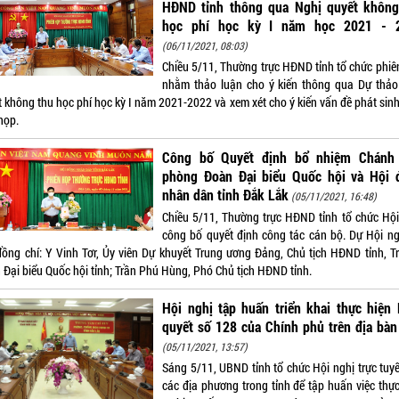
HĐND tỉnh thông qua Nghị quyết không
học phí học kỳ I năm học 2021 - 
(06/11/2021, 08:03)
Chiều 5/11, Thường trực HĐND tỉnh tổ chức phiê
nhằm thảo luận cho ý kiến thông qua Dự thảo
t không thu học phí học kỳ I năm 2021-2022 và xem xét cho ý kiến vấn đề phát sinh
họp.
Công bố Quyết định bổ nhiệm Chánh
phòng Đoàn Đại biểu Quốc hội và Hội 
nhân dân tỉnh Đắk Lắk
(05/11/2021, 16:48)
Chiều 5/11, Thường trực HĐND tỉnh tổ chức Hội
công bố quyết định công tác cán bộ. Dự Hội ng
đồng chí: Y Vinh Tơr, Ủy viên Dự khuyết Trung ương Đảng, Chủ tịch HĐND tỉnh, T
 Đại biểu Quốc hội tỉnh; Trần Phú Hùng, Phó Chủ tịch HĐND tỉnh.
Hội nghị tập huấn triển khai thực hiện
quyết số 128 của Chính phủ trên địa bàn
(05/11/2021, 13:57)
Sáng 5/11, UBND tỉnh tổ chức Hội nghị trực tuyế
các địa phương trong tỉnh để tập huấn việc thực