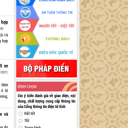
 hợp
28)
ID-19
ng hợp
 5 xe
/2021,
 tiêm
BÌNH CHỌN
 ô tô
Xin ý kiến đánh giá về giao diện, nội
hòng,
dung, chất lượng cung cấp thông tin
của Cổng thông tin điện tử tỉnh
Rất tốt
m và
Tốt
òa do
Trung bình