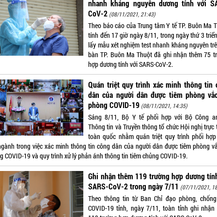
nhanh kháng nguyên dương tính với S
CoV-2
(08/11/2021, 21:43)
Theo báo cáo của Trung tâm Y tế TP. Buôn Ma T
tính đến 17 giờ ngày 8/11, trong ngày thứ 3 triể
lấy mẫu xét nghiệm test nhanh kháng nguyên trê
bàn TP. Buôn Ma Thuột đã ghi nhận thêm 75 t
hợp dương tính với SARS-CoV-2.
Quán triệt quy trình xác minh thông tin
dân của người dân được tiêm phòng vắc
phòng COVID-19
(08/11/2021, 14:35)
Sáng 8/11, Bộ Y tế phối hợp với Bộ Công a
Thông tin và Truyền thông tổ chức Hội nghị trực
toàn quốc nhằm quán triệt quy trình phối hợp
ngành trong việc xác minh thông tin công dân của người dân được tiêm phòng vắ
g COVID-19 và quy trình xử lý phản ánh thông tin tiêm chủng COVID-19.
Ghi nhận thêm 119 trường hợp dương tín
SARS-CoV-2 trong ngày 7/11
(07/11/2021, 18
Theo thông tin từ Ban Chỉ đạo phòng, chống
COVID-19 tỉnh, ngày 7/11, toàn tỉnh ghi nhận