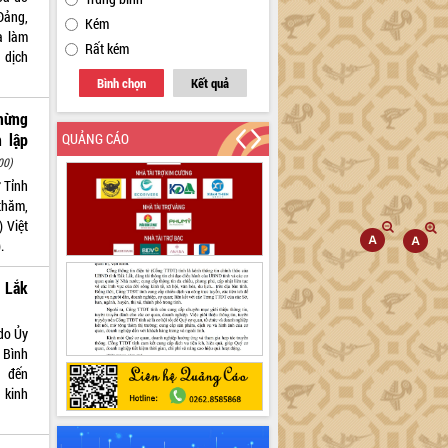
Đảng,
Kém
à làm
Rất kém
 dịch
Bình chọn
Kết quả
mừng
 lập
QUẢNG CÁO
00)
 Tỉnh
thăm,
 Việt
.
 Lắk
do Ủy
 Bình
ã đến
 kinh