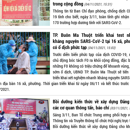
trong cộng đồng
(04/11/2021, 15:31)
Thông tin từ Ban Chỉ đạo phòng, chống dịch C
19 tỉnh cho biết, ngày 3/11, toàn tỉnh ghi nhận
170 trường hợp dương tính với SARS-CoV-2.
TP. Buôn Ma Thuột triển khai test n
kháng nguyên SARS-CoV-2 tại 16 xã, ph
có ổ dịch phức tạp
(04/11/2021, 15:03)
Trước diễn biến phức tạp của dịch COVID-19,
chủ động bóc tách F0 ra khỏi cộng đồng, đặc bi
những F0 không có triệu chứng để khoanh vùng, 
sớm ổ dịch, UBND TP. Buôn Ma Thuột sẽ tiến
triển khai xét nghiệm nhanh kháng nguyên SARS
ên địa bàn 16 xã, phường. Thời gian triển khai từ ngày 06/11 và kết thúc trước
/2021.
Bồi dưỡng kiến thức về xây dựng Đảng
các cơ quan thông tấn, báo chí
(03/11/2021, 
Sáng 3/11, Ban Tổ chức Trung ương phối hợp v
Thông tin và Truyền thông tổ chức Hội nghị trực
Bồi dưỡng kiến thức về xây dựng Đảng cho k