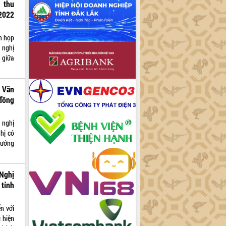
 thu
2022
n họp
 nghị
 giữa
 Văn
đồng
 nghị
hị có
rưởng
 Nghị
 tỉnh
n với
 hiện