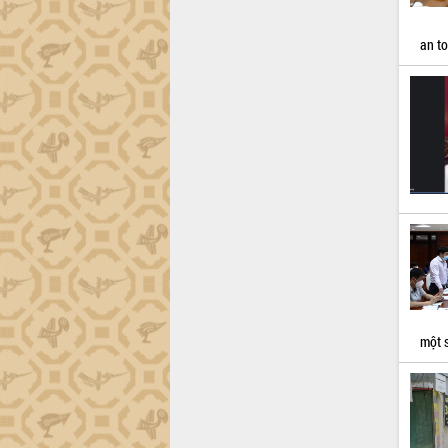
Quy hoạch và Xúc tiến đầu tư tỉnh Đắk
Lắk
an to
Khơi thông điểm nghẽn, đẩy nhanh
giải ngân vốn khắc phục thiên tai
HĐND tỉnh thông qua điều chỉnh Quy
hoạch tỉnh thời kỳ 2021-2030
Hội thảo góp ý hồ sơ điều chỉnh quy
hoạch tỉnh Đắk Lắk thời kỳ 2021-2030,
tầm nhìn đến năm 2050
Nâng cao hiệu quả hoạt động của các
doanh nghiệp nhà nước
Hội nghị triển khai kết nối mạng
truyền số liệu chuyên dùng phục vụ cơ
quan Đảng, Nhà nước
Lễ phát động chuỗi hoạt động chung
tay làm sạch môi trường
một 
Xã Ea Kar bước chuyển mình trong
công tác cải cách hành chính mô hình
mới
UBND tỉnh họp báo định kỳ tháng 4
năm 2026