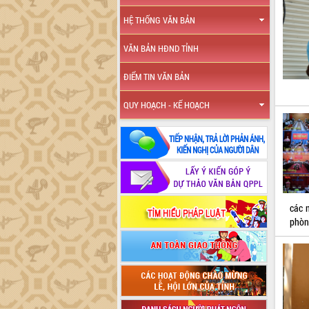
HỆ THỐNG VĂN BẢN
VĂN BẢN HĐND TỈNH
ĐIỂM TIN VĂN BẢN
QUY HOẠCH - KẾ HOẠCH
các 
phòn