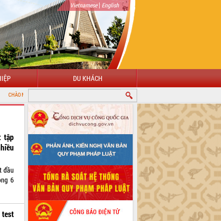
|
Vietnamese
English
IỆP
DU KHÁCH
ỔNG THÔNG TIN ĐIỆN TỬ TỈNH ĐẮK LẮK
 tập
nhiều
t đầu
ong 6
test