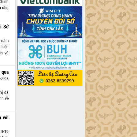
Chính
h ứng
ại Sở
h năm
c hiện
in và
 qua
/2021,
hị đã
nh về
 với
ID-19