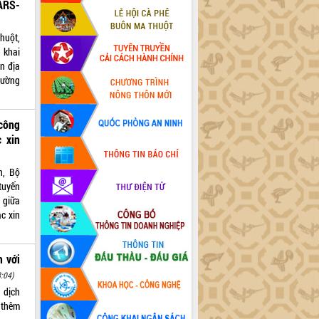
ARS-
huột,
n khai
n địa
rường
 công
 xin
n, Bộ
 tuyến
 giữa
c xin
h với
:04)
 dịch
 thêm