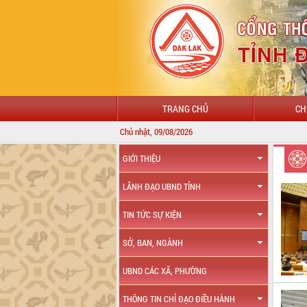
TRANG CHỦ
CH
Chủ nhật, 09/08/2026
GIỚI THIỆU
LÃNH ĐẠO UBND TỈNH
TIN TỨC SỰ KIỆN
SỞ, BAN, NGÀNH
UBND CÁC XÃ, PHƯỜNG
THÔNG TIN CHỈ ĐẠO ĐIỀU HÀNH