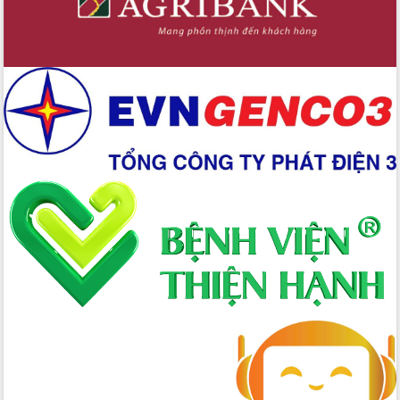
Công bố quyết định của Ban Thường
vụ Tỉnh ủy về công tác cán bộ
Nâng cao trách nhiệm người đứng
đầu, phát huy tinh thần chủ động,
sáng tạo để đảm bảo tiến độ giải ngân
vốn đầu tư công năm 2025
Sở Công Thương đột phá số hóa 100%
thủ tục trực tuyến lấy sự hài lòng của
doanh nghiệp làm thước đo phục vụ
Đảm bảo công tác bầu cử triển khai
đúng tiến độ, quy trình theo luật định
Ban Tuyên giáo và Dân vận Trung ương
tập huấn công tác khoa giáo năm 2025
Đắk Lắk hưởng ứng Ngày Pháp luật
Việt Nam 2025 và biểu dương 25 tập
thể, cá nhân tiêu biểu
Hội nghị lần thứ nhất Ban Chỉ đạo
công tác bầu cử tỉnh Đắk Lắk
Hội nghị UBND tỉnh thường kỳ tháng
10 năm 2025