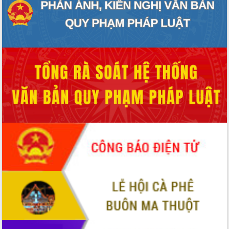
Tập huấn nâng cao năng lực triển khai
chuyển đổi số cho cán bộ, công chức
cấp xã
Đắk Lắk phát động hưởng ứng Ngày
Quyền của người tiêu dùng Việt Nam
2026
Đẩy mạnh cải cách hành chính, quyết
tâm đạt được mục tiêu tăng trưởng
hai con số trong năm 2026
Tổ chức trang trọng Lễ hội Đền thờ
Lương Văn Chánh năm 2026
Phó Bí thư Tỉnh ủy Đắk Lắk Đỗ Hữu
Huy giữ chức Bí thư Đảng ủy Ủy Ban
Nhân dân tỉnh
Bệnh án điện tử thúc đẩy chuyển đổi
số y tế tại Đắk Lắk
Chuyển đổi số thư viện: Mở rộng
không gian tri thức trong thời đại số
Đánh giá, rút kinh nghiệm công tác tổ
chức diễn tập trước ngày bầu cử