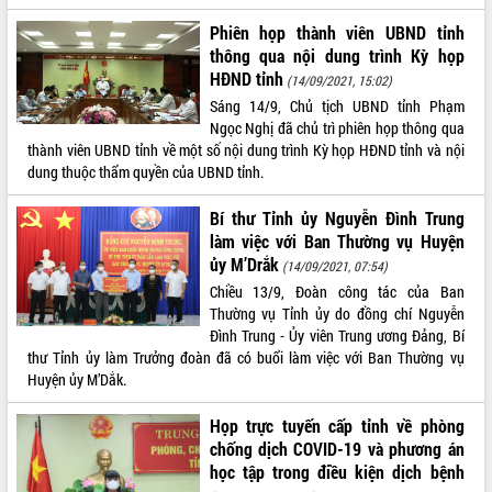
với Tập đoàn Bưu chính Viễn thông
Phiên họp thành viên UBND tỉnh
Việt Nam
thông qua nội dung trình Kỳ họp
Thứ trưởng Bộ Y tế làm việc với tỉnh
HĐND tỉnh
(14/09/2021, 15:02)
Đắk Lắk về phát triển nhân lực y tế
Sáng 14/9, Chủ tịch UBND tỉnh Phạm
cho trạm y tế cấp xã
Ngọc Nghị đã chủ trì phiên họp thông qua
Du lịch Đắk Lắk nâng tầm trải nghiệm
thành viên UBND tỉnh về một số nội dung trình Kỳ họp HĐND tỉnh và nội
du khách thông qua Hệ thống cơ sở dữ
dung thuộc thẩm quyền của UBND tỉnh.
liệu và Bản đồ số
Tập huấn ứng dụng trí tuệ nhân tạo (AI)
Bí thư Tỉnh ủy Nguyễn Đình Trung
trong thương mại điện tử năm 2026
làm việc với Ban Thường vụ Huyện
Đoàn đại biểu Quốc hội tỉnh Đắk Lắk
ủy M’Drắk
(14/09/2021, 07:54)
trao đổi thông tin trước Kỳ họp thứ
Chiều 13/9, Đoàn công tác của Ban
nhất, Quốc hội khóa XVI
Thường vụ Tỉnh ủy do đồng chí Nguyễn
Quyết liệt cải cách hành chính, khơi
Đình Trung - Ủy viên Trung ương Đảng, Bí
thông nguồn lực phát triển
thư Tỉnh ủy làm Trưởng đoàn đã có buổi làm việc với Ban Thường vụ
Nâng cao hiệu lực, hiệu quả HĐND
Huyện ủy M’Dắk.
tỉnh thông qua hiện đại hóa hành chính
Họp trực tuyến cấp tỉnh về phòng
Xã Ea Phê gắn cải cách hành chính với
chống dịch COVID-19 và phương án
chuyển đổi số
học tập trong điều kiện dịch bệnh
Phó Chủ tịch Thường trực UBND tỉnh