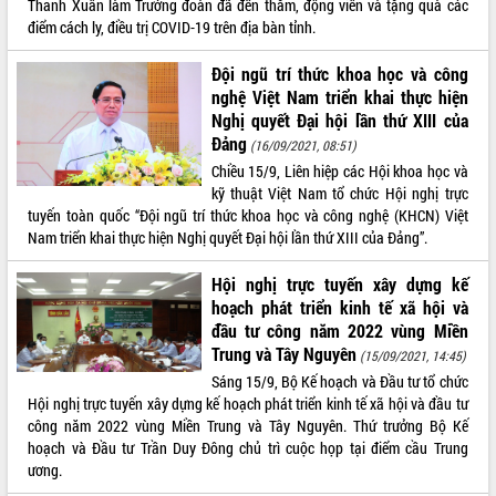
Thanh Xuân làm Trưởng đoàn đã đến thăm, động viên và tặng quà các
UBND tỉnh họp báo định kỳ tháng 4
điểm cách ly, điều trị COVID-19 trên địa bàn tỉnh.
năm 2026
Hội thảo khoa học “Giải pháp thúc đẩy
Đội ngũ trí thức khoa học và công
phát triển nền kinh tế xanh tại tỉnh
nghệ Việt Nam triển khai thực hiện
Đắk Lắk”
Nghị quyết Đại hội lần thứ XIII của
Đảng
Tăng cường giám sát, đôn đốc thực
(16/09/2021, 08:51)
hiện nhiệm vụ quản lý tài sản công
Chiều 15/9, Liên hiệp các Hội khoa học và
hàng tuần
kỹ thuật Việt Nam tổ chức Hội nghị trực
Tháo gỡ những vướng mắc, đẩy mạnh
tuyến toàn quốc “Đội ngũ trí thức khoa học và công nghệ (KHCN) Việt
công tác cải cách thủ tục hành chính
Nam triển khai thực hiện Nghị quyết Đại hội lần thứ XIII của Đảng”.
tại Trung tâm Phục vụ hành chính
công tỉnh
Hội nghị trực tuyến xây dựng kế
hoạch phát triển kinh tế xã hội và
Đắk Lắk: Tôn vinh 46 giải pháp tại Hội
đầu tư công năm 2022 vùng Miền
thi Sáng tạo Kỹ thuật 2024 - 2025
Trung và Tây Nguyên
(15/09/2021, 14:45)
Đắk Lắk rà soát, điều chỉnh Đề án 190
về phát triển nuôi trồng thủy sản
Sáng 15/9, Bộ Kế hoạch và Đầu tư tổ chức
Hội nghị trực tuyến xây dựng kế hoạch phát triển kinh tế xã hội và đầu tư
Phó Chủ tịch UBND tỉnh Đắk Lắk
công năm 2022 vùng Miền Trung và Tây Nguyên. Thứ trưởng Bộ Kế
Trương Công Thái kiểm tra thực địa
hoạch và Đầu tư Trần Duy Đông chủ trì cuộc họp tại điểm cầu Trung
Dự án cao tốc Khánh Hòa - Buôn Ma
ương.
Thuột