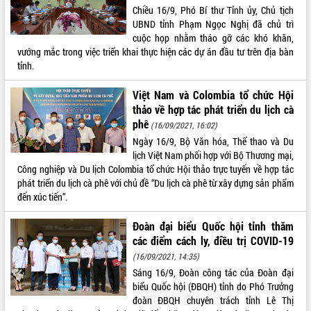
hiện Đề án 06 của Chính phủ
Chiều 16/9, Phó Bí thư Tỉnh ủy, Chủ tịch
Họp báo thông tin về Hội nghị Công bố
UBND tỉnh Phạm Ngọc Nghị đã chủ trì
Quy hoạch và Xúc tiến đầu tư tỉnh Đắk
cuộc họp nhằm tháo gỡ các khó khăn,
Lắk
vướng mắc trong việc triển khai thực hiện các dự án đầu tư trên địa bàn
Khơi thông điểm nghẽn, đẩy nhanh
tỉnh.
giải ngân vốn khắc phục thiên tai
Việt Nam và Colombia tổ chức Hội
HĐND tỉnh thông qua điều chỉnh Quy
thảo về hợp tác phát triển du lịch cà
hoạch tỉnh thời kỳ 2021-2030
phê
(16/09/2021, 16:02)
Hội thảo góp ý hồ sơ điều chỉnh quy
hoạch tỉnh Đắk Lắk thời kỳ 2021-2030,
Ngày 16/9, Bộ Văn hóa, Thể thao và Du
tầm nhìn đến năm 2050
lịch Việt Nam phối hợp với Bộ Thương mại,
Công nghiệp và Du lịch Colombia tổ chức Hội thảo trực tuyến về hợp tác
Nâng cao hiệu quả hoạt động của các
phát triển du lịch cà phê với chủ đề “Du lịch cà phê từ xây dựng sản phẩm
doanh nghiệp nhà nước
đến xúc tiến”.
Hội nghị triển khai kết nối mạng
truyền số liệu chuyên dùng phục vụ cơ
Đoàn đại biểu Quốc hội tỉnh thăm
quan Đảng, Nhà nước
các điểm cách ly, điều trị COVID-19
Lễ phát động chuỗi hoạt động chung
(16/09/2021, 14:35)
tay làm sạch môi trường
Sáng 16/9, Đoàn công tác của Đoàn đại
Xã Ea Kar bước chuyển mình trong
biểu Quốc hội (ĐBQH) tỉnh do Phó Trưởng
công tác cải cách hành chính mô hình
đoàn ĐBQH chuyên trách tỉnh Lê Thị
mới