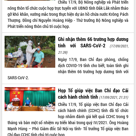
Chiều 17/9, Bộ Nông nghiệp và Phát triển
Kỳ họp thứ Hai, Hội đồng nhân dân
nông thôn tổ chức cuộc họp trực tuyến với UBND tỉnh Đắk Lắk nhằm tháo
tỉnh khóa XI quyết nghị nhiều nội dung
gỡ khó khăn, vướng mắc trong thực hiện dự án hồ chứa nước Krông Pách
quan trọng
Thượng. Đồng chí Nguyễn Hoàng Hiệp - Thứ trưởng Bộ Nông nghiệp và
Phát triển nông thôn chủ trì cuộc họp.
Bí thư Tỉnh ủy Lương Nguyễn Minh
Triết thăm, tặng quà người có công với
Ghi nhận thêm 66 trường hợp dương
cách mạng
LIÊN KẾT WEB
tính với SARS-CoV-2
(17/09/2021,
Rà soát, hoàn thiện hệ thống thiết chế
văn hóa, thể thao đáp ứng yêu cầu
21:39)
phát triển mới
Ngày 17/9, Ban Chỉ đạo phòng, chống
dịch COVID-19 tỉnh cho biết, toàn tỉnh ghi
Thường trực HĐND tỉnh Đắk Lắk gặp
THỐNG KÊ TRUY CẬP
nhận thêm 66 trường hợp dương tính với
mặt Đoàn chuyên gia y tế TP. Hồ Chí
SARS-CoV-2.
Minh
Hôm nay:
26863
Lễ truy điệu và an táng hài cốt liệt sĩ
Tất cả:
66112531
Họp Tổ giúp việc Ban Chỉ đạo Cải
tại Nghĩa trang Liệt sĩ xã Sơn Hòa
cách hành chính tỉnh
(17/09/2021, 21:31)
Bàn giải pháp tháo gỡ khó khăn trong
Chiều 17/9, Tổ giúp việc Ban Chỉ đạo Cải
xuất khẩu sầu riêng và triển khai quy
cách hành chính (CCHC) tỉnh đã tổ chức
định EUDR
họp nhằm đánh giá kết quả CCHC trong 9
Thứ trưởng Bộ Nông nghiệp và Môi
tháng và bàn một số nhiệm vụ triển khai trong quý IV/2021. Ông Hoàng
trường Nguyễn Hoàng Hiệp khảo sát
Mạnh Hùng – Phó Giám đốc Sở Nội vụ tỉnh- Tổ trưởng Tổ giúp việc Ban
vùng trồng và doanh nghiệp đóng gói
Chỉ đạo CCHC tỉnh chủ trì cuộc họp.