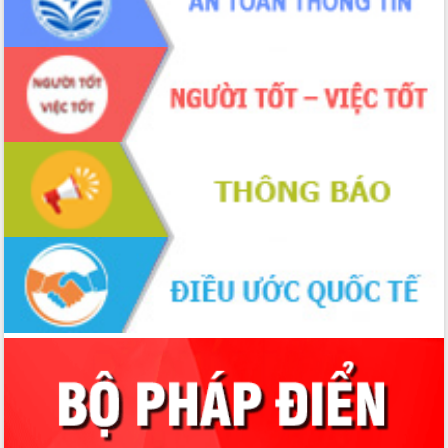
trọng trong kỷ nguyên mới
Hội nghị lần thứ tư Ban Chỉ đạo công
tác bầu cử tỉnh Đắk Lắk
Hội nghị Báo cáo viên Trung ương
tháng 01/2026
Phó Thủ tướng Hồ Quốc Dũng đánh giá
cao kết quả Chiến dịch Quang Trung
tại Đắk Lắk
Hội nghị Ban Chấp hành Đảng bộ tỉnh
Đắk Lắk lần thứ 2 (mở rộng)
Tập trung giải phóng mặt bằng, đẩy
nhanh tiến độ Tuyến đường bộ ven
biển
Gỡ khó, khởi công xây dựng, sửa chữa
toàn bộ nhà ở cho hộ dân đúng tiến độ
đề ra
UBND tỉnh Đắk Lắk tổng kết công tác
quốc phòng, quân sự địa phương năm
2025
Tập trung triển khai quyết liệt, đồng bộ
các giải pháp nhằm thực hiện hiệu quả