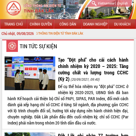
|
Vietnamese
English
TRANG CHỦ
CHÍNH QUYỀN
CÔNG DÂN
DOANH NGHIỆP
DU KHÁCH
Chủ nhật, 09/08/2026
CỔNG THÔNG TIN ĐIỆN TỬ TỈNH ĐẮK LẮK
GIỚI THIỆU
TIN TỨC SỰ KIỆN
LÃNH ĐẠO UBND TỈNH
Tạo “Đột phá” cho cải cách hành
chính nhiệm kỳ 2020 – 2025: Tăng
TIN TỨC SỰ KIỆN
cường chất và lượng trong CCHC
(Kỳ 2)
(20/09/2021, 09:40)
SỞ, BAN, NGÀNH
Để cụ thể hóa nhiệm vụ “đột phá” CCHC ở
nhiệm kỳ 2020-2025, UBND tỉnh đã ban
UBND CÁC XÃ, PHƯỜNG
hành Kế hoạch cải thiện bộ Chỉ số PAPI, SIPAS, PAR Index, đổi mới cách
đánh giá xếp hạng chỉ số CCHC ở từng Sở ngành, địa phương; gắn CCHC
THÔNG TIN CHỈ ĐẠO ĐIỀU HÀNH
với lộ trình chuyển đổi số, hướng tới xây dựng nền hành chính hiện đại,
chuyên nghiệp. Đắk Lắk phấn đấu đến cuối nhiệm kỳ, chỉ số CCHC (Par
HỆ THỐNG VĂN BẢN
Index) phải nằm trong nhóm 20 tỉnh dẫn đầu cả nước.
VĂN BẢN HĐND TỈNH
Đắk Lắk ghi nhận 77 trường hợp