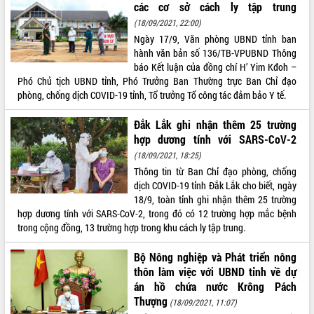
các cơ sở cách ly tập trung
VIDEO
(18/09/2021, 22:00)
Ngày 17/9, Văn phòng UBND tỉnh ban
hành văn bản số 136/TB-VPUBND Thông
báo Kết luận của đồng chí H’ Yim Kđoh –
Phó Chủ tịch UBND tỉnh, Phó Trưởng Ban Thường trực Ban Chỉ đạo
phòng, chống dịch COVID-19 tỉnh, Tổ trưởng Tổ công tác đảm bảo Y tế.
Đắk Lắk ghi nhận thêm 25 trường
hợp dương tính với SARS-CoV-2
(18/09/2021, 18:25)
Trailer Lễ hội Sầu riêng Đắk Lắk năm
Thông tin từ Ban Chỉ đạo phòng, chống
2026
dịch COVID-19 tỉnh Đắk Lắk cho biết, ngày
Khám bệnh, cấp phát thuốc miễn phí
18/9, toàn tỉnh ghi nhận thêm 25 trường
và tặng quà người dân xã Cư Pui
hợp dương tính với SARS-CoV-2, trong đó có 12 trường hợp mắc bệnh
Hội nghị UBND tỉnh Đắk Lắk thường kỳ
trong cộng đồng, 13 trường hợp trong khu cách ly tập trung.
tháng 7/2026
Lễ truy tặng danh hiệu “Bà Mẹ Việt
Bộ Nông nghiệp và Phát triển nông
ALBUM ẢNH
Nam Anh hùng” và trao Huân chương
thôn làm việc với UBND tỉnh về dự
Lao động
án hồ chứa nước Krông Pách
UBND tỉnh Đắk Lắk triển khai nhiệm
Thượng
(18/09/2021, 11:07)
vụ 6 tháng cuối năm 2026