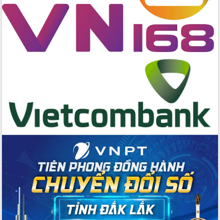
Kỳ họp chuyên đề lần thứ Ba, HĐND
tỉnh khóa X
Bí thư Tỉnh ủy Lương Nguyễn Minh
Triết kiểm tra việc thực hiện chống
khai thác IUU
Hội thảo chuyên đề “Hành trình xuất
khẩu nông sản Việt Nam qua thương
mại điện tử cùng Amazon”
Đại hội Thi đua yêu nước tỉnh Đắk Lắk
lần thứ I (2025-2030)
Đồng chí Lương Nguyễn Minh Triết
được chỉ định làm Bí thư Tỉnh ủy Đắk
Lắk nhiệm kỳ 2025 – 2030
Tập trung triển khai các giải pháp sản
xuất nông nghiệp bền vững, phát thải
thấp
Tọa đàm kỷ niệm 95 năm Ngày thành
lập Hội Liên hiệp Phụ nữ Việt Nam
Đắk Lắk tổ chức Ngày hội Chuyển đổi
số với chủ đề: “Công nghệ số - kiến
tạo tương lai”