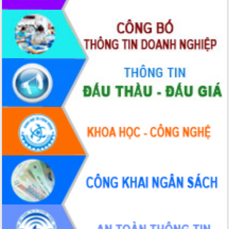
trưởng đạt 5,86% trong năm 2026
UBND tỉnh Đắk Lắk triển khai công tác
quốc phòng, quân sự địa phương năm
2026
Đắk Lắk tập trung toàn lực khắc phục
tồn tại IUU, sẵn sàng làm việc với
Đoàn thanh tra EC
Chủ tịch UBND tỉnh Tạ Anh Tuấn thăm,
chúc mừng các bệnh viện nhân Ngày
Thầy thuốc Việt Nam
Rộn ràng lễ hội truyền thống Sông
nước Đà Nông lần thứ I năm 2026
Kỳ họp Chuyên đề lần thứ Năm, HĐND
tỉnh Đắk Lắk thông qua các nghị quyết
quan trọng
Thống nhất danh sách giới thiệu ứng
cử đại biểu Quốc hội khoá XVI và đại
biểu HĐND tỉnh Đắk Lắk, nhiệm kỳ
2026-2031
Phát động hai phong trào thi đua quan