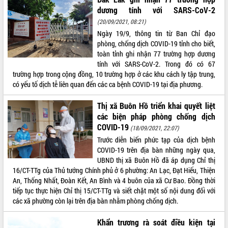
dương tính với SARS-CoV-2
ĐIỂM TIN VĂN BẢN
(20/09/2021, 08:21)
Ngày 19/9, thông tin từ Ban Chỉ đạo
QUY HOẠCH - KẾ HOẠCH
phòng, chống dịch COVID-19 tỉnh cho biết,
toàn tỉnh ghi nhận 77 trường hợp dương
tính với SARS-CoV-2. Trong đó có 67
trường hợp trong cộng đồng, 10 trường hợp ở các khu cách ly tập trung,
có yếu tố dịch tễ liên quan đến các ca bệnh COVID-19 tại địa phương.
Thị xã Buôn Hồ triển khai quyết liệt
các biện pháp phòng chống dịch
COVID-19
(18/09/2021, 22:07)
Trước diễn biến phức tạp của dịch bệnh
COVID-19 trên địa bàn những ngày qua,
UBND thị xã Buôn Hồ đã áp dụng Chỉ thị
16/CT-TTg của Thủ tướng Chính phủ ở 6 phường: An Lạc, Đạt Hiếu, Thiện
An, Thống Nhất, Đoàn Kết, An Bình và 4 buôn của xã Cư Bao. Đồng thời
tiếp tục thực hiện Chỉ thị 15/CT-TTg và siết chặt một số nội dung đối với
các xã phường còn lại trên địa bàn nhằm phòng chống dịch.
Khẩn trương rà soát điều kiện tại