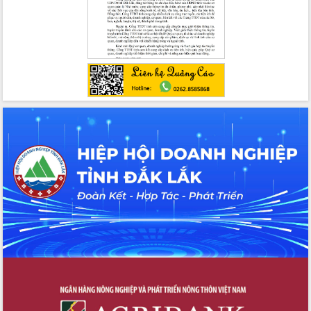
chức sản xuất sầu riêng theo hướng
bền vững
Đẩy nhanh công tác khắc phục, ổn
định đời sống Nhân dân sau bão số 13
Bí thư Tỉnh ủy Lương Nguyễn Minh
Triết dự Ngày hội đại đoàn kết tại
Buôn Đăk Tuôr, xã Cư Pui
Khởi công xây dựng Trường Phổ thông
nội trú liên cấp tiểu học và THCS xã Ia
Rvê
Phó Thủ tướng Chính phủ Mai Văn
Chính chia sẻ, động viên người dân
chịu ảnh hưởng nặng từ bão số 13
Chủ tịch UBND tỉnh kiểm tra công tác
phòng, chống bão số 13 tại các địa
bàn xung yếu
Tập trung đẩy nhanh giải ngân nguồn
vốn các chương trình mục tiêu quốc
gia
Xã Ea H'leo giữ vững và nâng cao chất
lượng các tiêu chí nông thôn mới