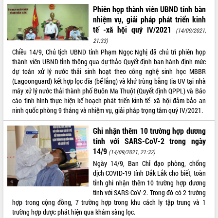
Định vị cà phê Việt Nam như một “di
Phiên họp thành viên UBND tỉnh bàn
sản sống” trong dòng chảy toàn cầu
nhiệm vụ, giải pháp phát triển kinh
Xây dựng nông thôn mới: Nâng cao đời
tế -xã hội quý IV/2021
(14/09/2021,
sống người dân từ những mô hình thiết
21:33)
thực
Chiều 14/9, Chủ tịch UBND tỉnh Phạm Ngọc Nghị đã chủ trì phiên họp
Quyết liệt tháo gỡ vướng mắc, đẩy
thành viên UBND tỉnh thông qua dự thảo Quyết định ban hành định mức
nhanh tiến độ các dự án trọng điểm
dự toán xử lý nước thải sinh hoạt theo công nghệ sinh học MBBR
trong Khu kinh tế Nam Phú Yên
(Lagoonguard) kết hợp lọc đĩa (bể lắng) và khử trùng bằng tia UV tại nhà
Hòn Yến phát triển du lịch gắn với bảo
máy xử lý nước thải thành phố Buôn Ma Thuột (Quyết định QPPL) và Báo
tồn biển
cáo tình hình thực hiện kế hoạch phát triển kinh tế- xã hội đảm bảo an
Lấy ý kiến điều chỉnh Quy hoạch tỉnh
ninh quốc phòng 9 tháng và nhiệm vụ, giải pháp trọng tâm quý IV/2021.
Đắk Lắk thời kỳ 2021-2030, tầm nhìn
đến năm 2050
Ghi nhận thêm 10 trường hợp dương
tính với SARS-CoV-2 trong ngày
Phát động chiến dịch 30 ngày đêm
14/9
giải phóng mặt bằng Tuyến đường bộ
(14/09/2021, 21:32)
ven biển
Ngày 14/9, Ban Chỉ đạo phòng, chống
dịch COVID-19 tỉnh Đắk Lắk cho biết, toàn
Đắk Lắk nỗ lực thúc đẩy tăng trưởng
tỉnh ghi nhận thêm 10 trường hợp dương
kinh tế từ 10% trở lên trong Quý
tính với SARS-CoV-2. Trong đó có 2 trường
II/2026
hợp trong cộng đồng, 7 trường hợp trong khu cách ly tập trung và 1
Đắk Lắk ký kết thỏa thuận hợp tác về
trường hợp được phát hiện qua khám sàng lọc.
chuyển đổi số giai đoạn 2026 – 2030