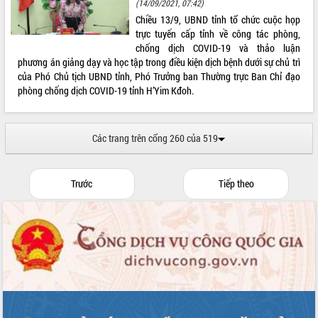
Hồ Thị Nguyên Thảo làm việc tại Trung
(14/09/2021, 07:42)
tâm Phục vụ hành chính công xã Ea
Chiều 13/9, UBND tỉnh tổ chức cuộc họp
Phê
trực tuyến cấp tỉnh về công tác phòng,
chống dịch COVID-19 và thảo luận
Xây dựng nền hành chính số đồng
phương án giảng dạy và học tập trong điều kiện dịch bệnh dưới sự chủ trì
hành cùng nông dân dân, doanh nghiệp
của Phó Chủ tịch UBND tỉnh, Phó Trưởng ban Thường trực Ban Chỉ đạo
Giai đoạn 2026-2030, Đắk Lắk phấn
phòng chống dịch COVID-19 tỉnh H’Yim Kđoh.
đấu có 77% xã đạt chuẩn nông thôn
mới
Chuyển đổi số 'mở đường' cho nông
Các trang trên cổng 260 của 519
nghiệp Đắk Lắk tăng trưởng bứt phá
Triển khai đồng bộ đo đạc, lập hồ sơ
địa chính, hoàn thiện cơ sở dữ liệu đất
Trước
Tiếp theo
đai
Ứng dụng sinh trắc học - Bước tiến
trong hành trình chuyển đổi số tại Đắk
Lắk
Đắk Lắk nâng cao hiệu quả công tác
Đảng từ Sổ tay đảng viên điện tử
Đắk Lắk đẩy mạnh nuôi biển công
nghệ, hướng tới phát triển thủy sản
bền vững