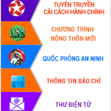
Chương trình “Gặp gỡ hữu nghị –
Friendship Meeting New Year 2026”
Bầu cử Quốc hội và HĐND: Cử tri Đắk
Lắk gửi gắm niềm tin, kỳ vọng vào lá
phiếu
Đắk Lắk sẵn sàng các điều kiện cho
Ngày hội bầu cử đại biểu Quốc hội
khóa XVI và HĐND các cấp nhiệm kỳ
2026-2031
Đảm bảo cuộc bầu cử đại biểu Quốc
hội và đại biểu HĐND các cấp diễn ra
an toàn, hiệu quả, đúng quy định
Thủ tướng Chính phủ Phạm Minh Chính
kiểm tra, chỉ đạo hoàn thành các dự
án cao tốc và thăm khu tái định cư tại
Đắk Lắk
Sôi nổi Hội đua ngựa truyền thống Gò
Thì Thùng mừng Xuân Bính Ngọ 2026
Lãnh đạo tỉnh dâng hương tưởng niệm
tại Đập Đồng Cam đầu Xuân Bính Ngọ
Ngành nông nghiệp phấn đấu tăng