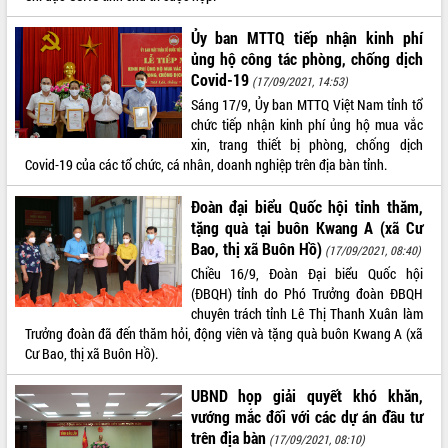
sầu riêng tại Đắk Lắk
Trình diễn nghệ thuật chế biến các
Ủy ban MTTQ tiếp nhận kinh phí
món ăn từ sầu riêng
ủng hộ công tác phòng, chống dịch
Đắk Lắk công bố Quy hoạch và xúc
Covid-19
(17/09/2021, 14:53)
tiến đầu tư tỉnh
Sáng 17/9, Ủy ban MTTQ Việt Nam tỉnh tổ
Ngành cá ngừ Đắk Lắk chủ động thích
chức tiếp nhận kinh phí ủng hộ mua vắc
ứng để giữ vững thị trường xuất khẩu
xin, trang thiết bị phòng, chống dịch
Covid-19 của các tổ chức, cá nhân, doanh nghiệp trên địa bàn tỉnh.
Diễn đàn Kinh tế tư nhân Việt Nam đột
phá cơ chế - Hợp tác công tư
Đoàn đại biểu Quốc hội tỉnh thăm,
Đề án 06 tạo bước ngoặt đột phá trong
tặng quà tại buôn Kwang A (xã Cư
cải cách hành chính tỉnh Đắk Lắk
Bao, thị xã Buôn Hồ)
(17/09/2021, 08:40)
Kết nối tour, đẩy mạnh chuyển đổi số
Chiều 16/9, Đoàn Đại biểu Quốc hội
để phát triển du lịch Đắk Lắk
(ĐBQH) tỉnh do Phó Trưởng đoàn ĐBQH
Khởi động Dự án Đầu tư xây dựng hạ
chuyên trách tỉnh Lê Thị Thanh Xuân làm
tầng kỹ thuật Cụm công nghiệp Tân
Trưởng đoàn đã đến thăm hỏi, động viên và tặng quà buôn Kwang A (xã
Tiến
Cư Bao, thị xã Buôn Hồ).
Gặp mặt các cơ quan báo chí nhân Kỷ
niệm 101 năm Ngày Báo chí Cách
UBND họp giải quyết khó khăn,
mạng Việt Nam
vướng mắc đối với các dự án đầu tư
Đắk Lắk sơ kết 4 năm triển khai thực
trên địa bàn
(17/09/2021, 08:10)