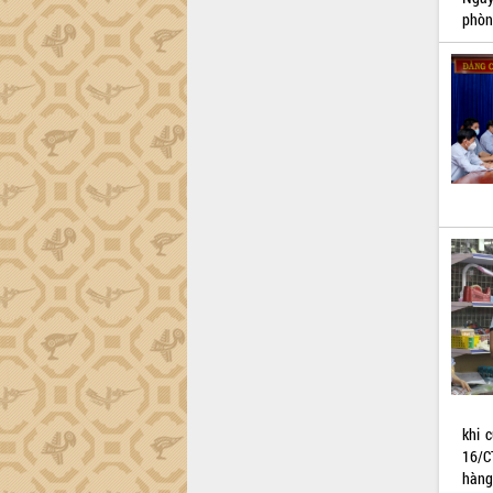
món ăn từ sầu riêng
phòn
Đắk Lắk công bố Quy hoạch và xúc
tiến đầu tư tỉnh
Ngành cá ngừ Đắk Lắk chủ động thích
ứng để giữ vững thị trường xuất khẩu
Diễn đàn Kinh tế tư nhân Việt Nam đột
phá cơ chế - Hợp tác công tư
Đề án 06 tạo bước ngoặt đột phá trong
cải cách hành chính tỉnh Đắk Lắk
Kết nối tour, đẩy mạnh chuyển đổi số
để phát triển du lịch Đắk Lắk
Khởi động Dự án Đầu tư xây dựng hạ
tầng kỹ thuật Cụm công nghiệp Tân
Tiến
Gặp mặt các cơ quan báo chí nhân Kỷ
niệm 101 năm Ngày Báo chí Cách
mạng Việt Nam
Đắk Lắk sơ kết 4 năm triển khai thực
khi 
hiện Đề án 06 của Chính phủ
16/C
Họp báo thông tin về Hội nghị Công bố
hàng 