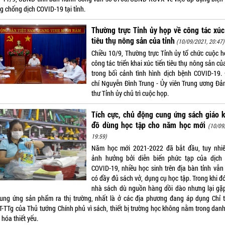
g chống dịch COVID-19 tại tỉnh.
Thường trực Tỉnh ủy họp về công tác xúc
tiêu thụ nông sản của tỉnh
(10/09/2021, 20:47)
Chiều 10/9, Thường trực Tỉnh ủy tổ chức cuộc h
công tác triển khai xúc tiến tiêu thụ nông sản củ
trong bối cảnh tình hình dịch bệnh COVID-19.
chí Nguyễn Đình Trung - Ủy viên Trung ương Đản
thư Tỉnh ủy chủ trì cuộc họp.
Tích cực, chủ động cung ứng sách giáo 
đồ dùng học tập cho năm học mới
(10/09
19:59)
Năm học mới 2021-2022 đã bắt đầu, tuy nhi
ảnh hưởng bởi diễn biến phức tạp của dịch
COVID-19, nhiều học sinh trên địa bàn tỉnh vẫn
có đầy đủ sách vở, dụng cụ học tập. Trong khi đ
nhà sách dù nguồn hàng dồi dào nhưng lại gặ
cung ứng sản phẩm ra thị trường, nhất là ở các địa phương đang áp dụng Chỉ t
T-TTg của Thủ tướng Chính phủ vì sách, thiết bị trường học không nằm trong dan
hóa thiết yếu.