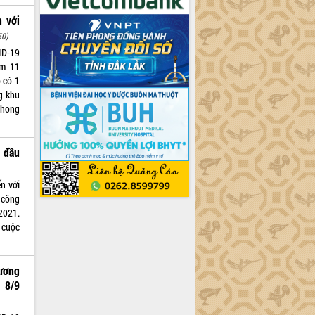
 với
50)
ID-19
êm 11
 có 1
g khu
phong
n đầu
n với
 công
2021.
 cuộc
dương
 8/9