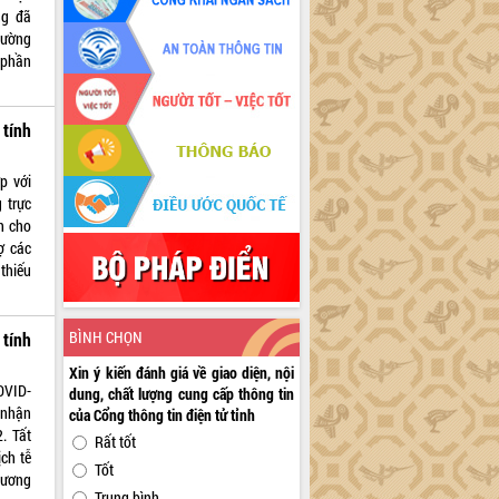
ng đã
đường
 phần
tính
p với
 trực
h cho
ợ các
thiếu
BÌNH CHỌN
 tính
Xin ý kiến đánh giá về giao diện, nội
OVID-
dung, chất lượng cung cấp thông tin
 nhận
của Cổng thông tin điện tử tỉnh
. Tất
Rất tốt
ịch tễ
Tốt
hương
Trung bình