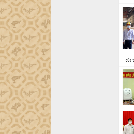
Xây dựng nông thôn mới: Nâng cao đời
sống người dân từ những mô hình thiết
thực
Quyết liệt tháo gỡ vướng mắc, đẩy
nhanh tiến độ các dự án trọng điểm
trong Khu kinh tế Nam Phú Yên
Hòn Yến phát triển du lịch gắn với bảo
tồn biển
Lấy ý kiến điều chỉnh Quy hoạch tỉnh
Đắk Lắk thời kỳ 2021-2030, tầm nhìn
của t
đến năm 2050
Phát động chiến dịch 30 ngày đêm
giải phóng mặt bằng Tuyến đường bộ
ven biển
Đắk Lắk nỗ lực thúc đẩy tăng trưởng
kinh tế từ 10% trở lên trong Quý
II/2026
Đắk Lắk ký kết thỏa thuận hợp tác về
chuyển đổi số giai đoạn 2026 – 2030
với Tập đoàn Bưu chính Viễn thông
Việt Nam