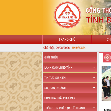
TRANG CHỦ
CH
Chủ nhật, 09/08/2026
GIỚI THIỆU
LÃNH ĐẠO UBND TỈNH
TIN TỨC SỰ KIỆN
SỞ, BAN, NGÀNH
UBND CÁC XÃ, PHƯỜNG
THÔNG TIN CHỈ ĐẠO ĐIỀU HÀNH
M’Dr