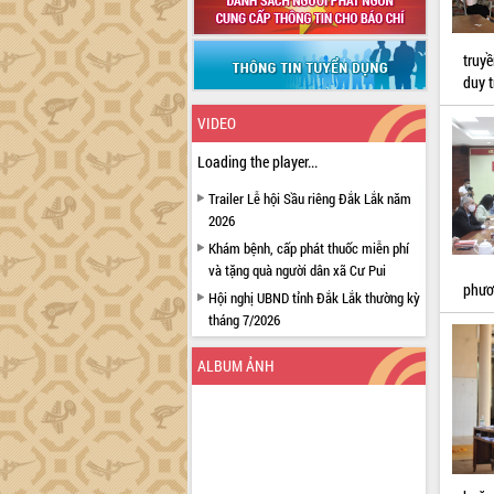
truy
duy t
VIDEO
Loading the player...
Trailer Lễ hội Sầu riêng Đắk Lắk năm
2026
Khám bệnh, cấp phát thuốc miễn phí
và tặng quà người dân xã Cư Pui
phươn
Hội nghị UBND tỉnh Đắk Lắk thường kỳ
tháng 7/2026
Lễ truy tặng danh hiệu “Bà Mẹ Việt
ALBUM ẢNH
Nam Anh hùng” và trao Huân chương
Lao động
UBND tỉnh Đắk Lắk triển khai nhiệm
vụ 6 tháng cuối năm 2026
Kỳ họp thứ Hai, Hội đồng nhân dân
tỉnh khóa XI quyết nghị nhiều nội dung