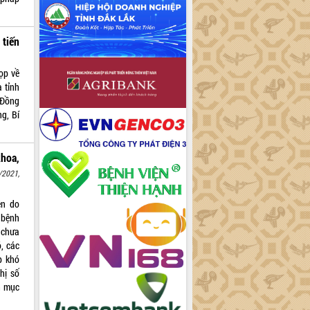
 tiến
ọp về
a tỉnh
 Đồng
g, Bí
khoa,
/2021,
ên do
 bệnh
 chưa
ó, các
p khó
hị số
h mục