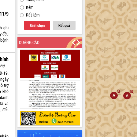
Kém
11/9
Rất kém
Bình chọn
Kết quả
h ghi
y đều
a bệnh
QUẢNG CÁO
hính
29)
D-19,
 ngày
̃ trợ
p khó
đánh
 đã và
, đến
 pháp