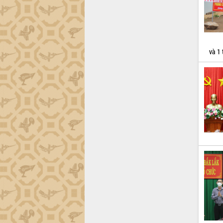
Hội thảo khoa học “Giải pháp thúc đẩy
phát triển nền kinh tế xanh tại tỉnh
Đắk Lắk”
Tăng cường giám sát, đôn đốc thực
hiện nhiệm vụ quản lý tài sản công
và 1
hàng tuần
Tháo gỡ những vướng mắc, đẩy mạnh
công tác cải cách thủ tục hành chính
tại Trung tâm Phục vụ hành chính
công tỉnh
Đắk Lắk: Tôn vinh 46 giải pháp tại Hội
thi Sáng tạo Kỹ thuật 2024 - 2025
Đắk Lắk rà soát, điều chỉnh Đề án 190
về phát triển nuôi trồng thủy sản
Phó Chủ tịch UBND tỉnh Đắk Lắk
Trương Công Thái kiểm tra thực địa
Dự án cao tốc Khánh Hòa - Buôn Ma
Thuột
Định vị cà phê Việt Nam như một “di
sản sống” trong dòng chảy toàn cầu