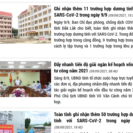
Ghi nhận thêm 11 trường hợp dương tính
SARS-CoV-2 trong ngày 9/9
(09/09/2021, 19:
Ngày 9/9, Ban Chỉ đạo phòng, chống dịch COV
tỉnh Đắk Lắk cho biết, toàn tỉnh ghi nhận th
trường hợp dương tính với SARS-CoV-2. Trong đó
trường hợp trong cộng đồng, 9 trường hợp tron
cách ly tập trung và 1 trường hợp trong khu 
Đẩy nhanh tiến độ giải ngân kế hoạch vố
tư công năm 2021
(09/09/2021, 08:46)
Sáng 8/9, UBND tỉnh tổ chức cuộc họp trực tuyế
các đơn vị, địa phương nhằm đẩy nhanh tiến độ
tác giải ngân kế hoạch vốn đầu tư công năm 
Phó Chủ tịch UBND tỉnh Võ Văn Cảnh chủ trì
họp.
Toàn tỉnh ghi nhận thêm 50 trường hợp 
tính với SARS-CoV-2 trong ngày
(08/09/2021, 19:45)