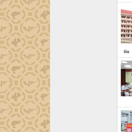
Quy hoạch và Xúc tiến đầu tư tỉnh Đắk
Lắk
Khơi thông điểm nghẽn, đẩy nhanh
giải ngân vốn khắc phục thiên tai
HĐND tỉnh thông qua điều chỉnh Quy
hoạch tỉnh thời kỳ 2021-2030
Hội thảo góp ý hồ sơ điều chỉnh quy
hoạch tỉnh Đắk Lắk thời kỳ 2021-2030,
tỏa.
tầm nhìn đến năm 2050
Nâng cao hiệu quả hoạt động của các
doanh nghiệp nhà nước
Hội nghị triển khai kết nối mạng
truyền số liệu chuyên dùng phục vụ cơ
quan Đảng, Nhà nước
Lễ phát động chuỗi hoạt động chung
tay làm sạch môi trường
Xã Ea Kar bước chuyển mình trong
công tác cải cách hành chính mô hình
mới
UBND tỉnh họp báo định kỳ tháng 4
năm 2026