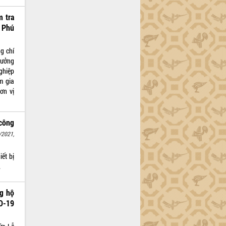
 tra
 Phú
g chí
rưởng
ghiệp
m gia
ơn vị
 công
/2021,
iết bị
.
g hộ
D-19