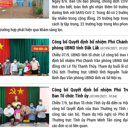
Ngày 8/9, Ban Chỉ đạo phòng, chống dịch COV
tỉnh cho biết, toàn tỉnh ghi nhận thêm 50 trườn
dương tính với SARS-CoV-2. Trong đó có 2 trườn
lây nhiễm trong cộng đồng, 25 trường hợp tron
cách ly tập trung, 22 trường hợp trong khu phon
 trường hợp phát hiện qua khám sàng lọc.
Công bố Quyết định bổ nhiệm Phó Chánh
phòng UBND tỉnh Đắk Lắk
(07/09/2021, 20:03)
Chiều 07/9, UBND tỉnh tổ chức Lễ công bố trao 
định bổ nhiệm Phó Chánh Văn phòng UBND tỉn
đồng chí Lê Thị Thanh Thủy. Tham dự buổi lễ c
Chủ tịch Thường trực UBND tỉnh Nguyễn Tuấ
lãnh đạo Văn phòng UBND tỉnh và Sở Nội vụ.
Công bố Quyết định bổ nhiệm Phó Tr
Ban Tổ chức Tỉnh ủy
(07/09/2021, 19:54)
Chiều 7/9, tại Ban Tổ chức Tỉnh ủy đã diễn ra Hộ
công bố Quyết định của Ban Thường vụ Tỉnh 
công tác cán bộ. Tham dự Hội nghị có Phó B
Thường trực Tỉnh ủy Phạm Minh Tấn cùng đại
các đơn vị có liên quan.