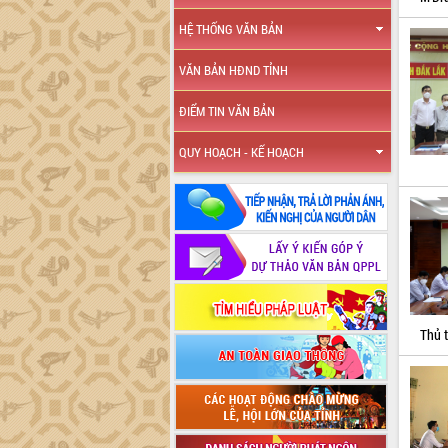
HỆ THỐNG VĂN BẢN
VĂN BẢN HĐND TỈNH
ĐIỂM TIN VĂN BẢN
QUY HOẠCH - KẾ HOẠCH
Thủ 