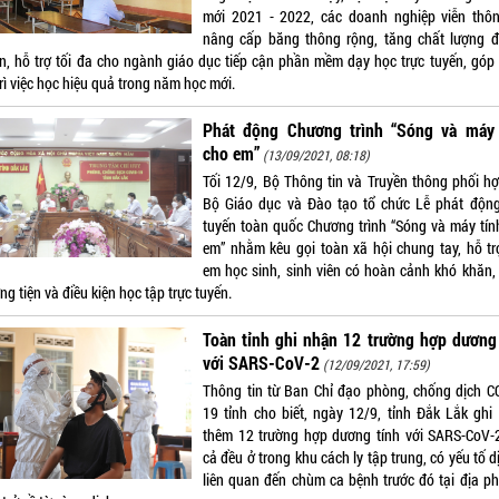
mới 2021 - 2022, các doanh nghiệp viễn thô
nâng cấp băng thông rộng, tăng chất lượng 
ền, hỗ trợ tối đa cho ngành giáo dục tiếp cận phần mềm dạy học trực tuyến, góp
rì việc học hiệu quả trong năm học mới.
Phát động Chương trình “Sóng và máy 
cho em”
(13/09/2021, 08:18)
Tối 12/9, Bộ Thông tin và Truyền thông phối hợ
Bộ Giáo dục và Đào tạo tổ chức Lễ phát động
tuyến toàn quốc Chương trình “Sóng và máy tín
em” nhằm kêu gọi toàn xã hội chung tay, hỗ tr
em học sinh, sinh viên có hoàn cảnh khó khăn, 
g tiện và điều kiện học tập trực tuyến.
Toàn tỉnh ghi nhận 12 trường hợp dương
với SARS-CoV-2
(12/09/2021, 17:59)
Thông tin từ Ban Chỉ đạo phòng, chống dịch C
19 tỉnh cho biết, ngày 12/9, tỉnh Đắk Lắk ghi
thêm 12 trường hợp dương tính với SARS-CoV-2
cả đều ở trong khu cách ly tập trung, có yếu tố d
liên quan đến chùm ca bệnh trước đó tại địa p