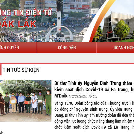
ÍNH QUYỀN
CÔNG DÂN
DOANH NGH
CHÀO 
TIN TỨC SỰ KIỆN
Bí thư Tỉnh ủy Nguyễn Đình Trung thăm 
kiểm soát dịch Covid-19 xã Ea Trang, h
M’Drắk
(13/09/2021, 15:55)
Sáng 13/9, Đoàn công tác của Thường trực Tỉ
do đồng chí Nguyễn Đình Trung, Ủy viên Trung
Đảng, Bí thư Tỉnh ủy làm Trưởng đoàn đã đến th
động viên lực lượng chức năng đang làm nhiệm v
chốt kiểm soát dịch Covid-19 xã Ea Trang, 
ắk.