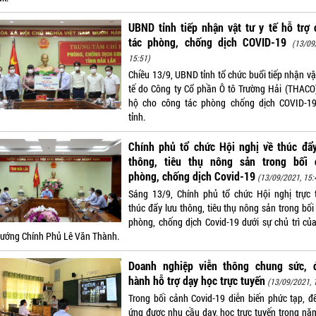
UBND tỉnh tiếp nhận vật tư y tế hỗ trợ
tác phòng, chống dịch COVID-19
(13/09
15:51)
Chiều 13/9, UBND tỉnh tổ chức buổi tiếp nhận vậ
tế do Công ty Cổ phần Ô tô Trường Hải (THACO
hộ cho công tác phòng chống dịch COVID-1
tỉnh.
Chính phủ tổ chức Hội nghị về thúc đẩy
thông, tiêu thụ nông sản trong bối 
phòng, chống dịch Covid-19
(13/09/2021, 15:
Sáng 13/9, Chính phủ tổ chức Hội nghị trực 
thúc đẩy lưu thông, tiêu thụ nông sản trong bối
phòng, chống dịch Covid-19 dưới sự chủ trì củ
tướng Chính Phủ Lê Văn Thành.
Doanh nghiệp viễn thông chung sức, 
hành hỗ trợ dạy học trực tuyến
(13/09/2021, 
Trong bối cảnh Covid-19 diễn biến phức tạp, đ
ứng được nhu cầu dạy, học trực tuyến trong nă