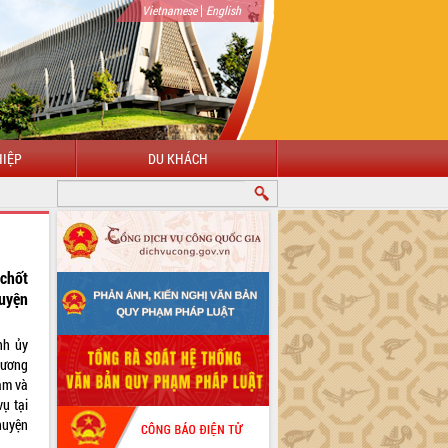
|
Vietnamese
English
IỆP
DU KHÁCH
MỪNG ĐẾN VỚI CỔNG THÔNG TIN ĐIỆN TỬ TỈNH ĐẮK LẮK
chốt
uyện
nh ủy
 ương
ăm và
ụ tại
huyện