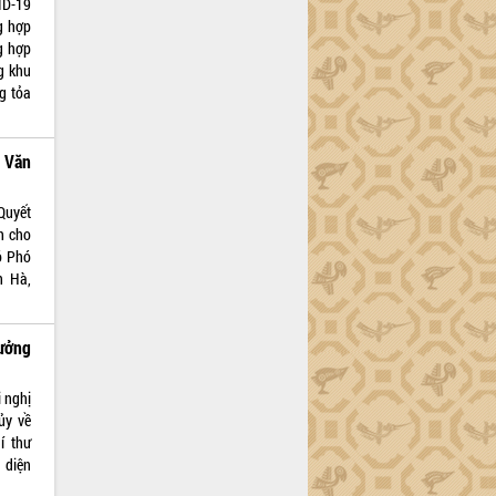
ID-19
g hợp
g hợp
g khu
g tỏa
 Văn
Quyết
h cho
ó Phó
n Hà,
ưởng
i nghị
ủy về
í thư
 diện