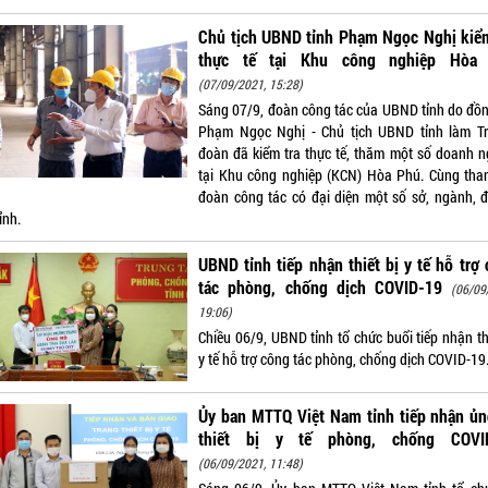
Chủ tịch UBND tỉnh Phạm Ngọc Nghị kiểm
thực tế tại Khu công nghiệp Hòa
(07/09/2021, 15:28)
Sáng 07/9, đoàn công tác của UBND tỉnh do đồn
Phạm Ngọc Nghị - Chủ tịch UBND tỉnh làm T
đoàn đã kiểm tra thực tế, thăm một số doanh n
tại Khu công nghiệp (KCN) Hòa Phú. Cùng tha
đoàn công tác có đại diện một số sở, ngành, đ
ỉnh.
UBND tỉnh tiếp nhận thiết bị y tế hỗ trợ
tác phòng, chống dịch COVID-19
(06/09
19:06)
Chiều 06/9, UBND tỉnh tổ chức buổi tiếp nhận th
y tế hỗ trợ công tác phòng, chống dịch COVID-19
Ủy ban MTTQ Việt Nam tỉnh tiếp nhận ủn
thiết bị y tế phòng, chống COVI
(06/09/2021, 11:48)