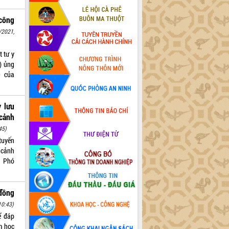
 công
/2021,
t tư y
) ủng
9 của
 lưu
cảnh
45)
tuyến
 cảnh
a Phó
đồng
10:43)
ể đáp
m học