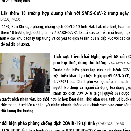
trở về từ vùng dịch.
 Lắk thêm 18 trường hợp dương tính với SARS-CoV-2 trong ngày 
9/2021, 18:32)
 11/9, Ban Chỉ đạo phòng, chống dịch COVID-19 tỉnh Đắk Lắk cho biết, toàn tỉn
 thêm 18 trường hợp dương tính với SARS-CoV-2. Tất cả các ca mắc mới trong ngà
hận ở các khu cách ly tập trung và có yếu tố dịch tễ liên quan, tiếp xúc với các c
 đó tại địa phương.
Tích cực triển khai Nghị quyết 68 của C
phủ kịp thời, đúng đối tượng
(11/09/2021, 18:
Trước diễn biến phức tạp của dịch bệnh COVI
việc triển khai thực hiện Nghị quyết 68/NQ-CP,
1/7/2021 của Chính phủ về một số chính sách hô
người lao động và người sử dụng lao động gặ
khăn do dịch COVID-19 (Nghị quyết 68) được 
là quyết sách nhân văn, kịp thời, hợp lý, hợp lòng dân. Thời gian qua, tỉnh Đắk Lắk
đẩy mạnh thực hiện Nghị quyết nhằm nhanh chóng đưa chính sách vào cuộc sống
 đối tượng thụ hưởng.
 đổi biện pháp phòng chống dịch COVID-19 tại tỉnh
(11/09/2021, 10:26)
 11/9, UBND tỉnh ban hành Công văn số 8708/UBND-KGVX về việc áp dụng biện