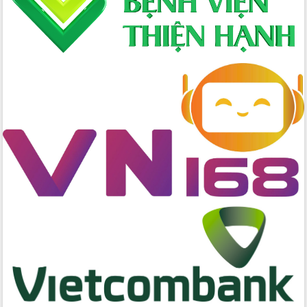
Nâng cao trách nhiệm người đứng
đầu, phát huy tinh thần chủ động,
sáng tạo để đảm bảo tiến độ giải ngân
vốn đầu tư công năm 2025
Sở Công Thương đột phá số hóa 100%
thủ tục trực tuyến lấy sự hài lòng của
doanh nghiệp làm thước đo phục vụ
Đảm bảo công tác bầu cử triển khai
đúng tiến độ, quy trình theo luật định
Ban Tuyên giáo và Dân vận Trung ương
tập huấn công tác khoa giáo năm 2025
Đắk Lắk hưởng ứng Ngày Pháp luật
Việt Nam 2025 và biểu dương 25 tập
thể, cá nhân tiêu biểu
Hội nghị lần thứ nhất Ban Chỉ đạo
công tác bầu cử tỉnh Đắk Lắk
Hội nghị UBND tỉnh thường kỳ tháng
10 năm 2025
Kỳ họp chuyên đề lần thứ Ba, HĐND
tỉnh khóa X