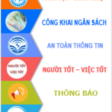
quốc phòng, quân sự địa phương năm
2026
Đắk Lắk tập trung toàn lực khắc phục
tồn tại IUU, sẵn sàng làm việc với
Đoàn thanh tra EC
Chủ tịch UBND tỉnh Tạ Anh Tuấn thăm,
chúc mừng các bệnh viện nhân Ngày
Thầy thuốc Việt Nam
Rộn ràng lễ hội truyền thống Sông
nước Đà Nông lần thứ I năm 2026
Kỳ họp Chuyên đề lần thứ Năm, HĐND
tỉnh Đắk Lắk thông qua các nghị quyết
quan trọng
Thống nhất danh sách giới thiệu ứng
cử đại biểu Quốc hội khoá XVI và đại
biểu HĐND tỉnh Đắk Lắk, nhiệm kỳ
2026-2031
Phát động hai phong trào thi đua quan
trọng trong kỷ nguyên mới
Hội nghị lần thứ tư Ban Chỉ đạo công