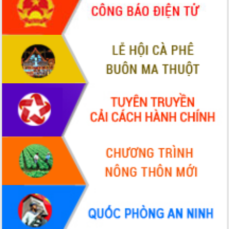
cấp xã
Đắk Lắk phát động hưởng ứng Ngày
Quyền của người tiêu dùng Việt Nam
2026
Đẩy mạnh cải cách hành chính, quyết
tâm đạt được mục tiêu tăng trưởng
hai con số trong năm 2026
Tổ chức trang trọng Lễ hội Đền thờ
Lương Văn Chánh năm 2026
Phó Bí thư Tỉnh ủy Đắk Lắk Đỗ Hữu
Huy giữ chức Bí thư Đảng ủy Ủy Ban
Nhân dân tỉnh
Bệnh án điện tử thúc đẩy chuyển đổi
số y tế tại Đắk Lắk
Chuyển đổi số thư viện: Mở rộng
không gian tri thức trong thời đại số
Đánh giá, rút kinh nghiệm công tác tổ
chức diễn tập trước ngày bầu cử
Chương trình “Gặp gỡ hữu nghị –
Friendship Meeting New Year 2026”