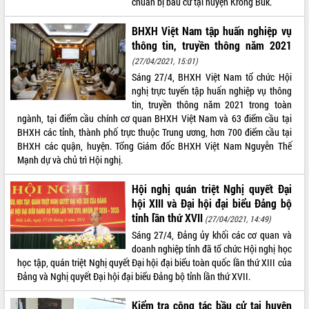
chuẩn bị bầu cử tại huyện Krông Búk.
món ăn từ sầu riêng
Đắk Lắk công bố Quy hoạch và xúc
BHXH Việt Nam tập huấn nghiệp vụ
tiến đầu tư tỉnh
thông tin, truyền thông năm 2021
Ngành cá ngừ Đắk Lắk chủ động thích
(27/04/2021, 15:01)
ứng để giữ vững thị trường xuất khẩu
Sáng 27/4, BHXH Việt Nam tổ chức Hội
Diễn đàn Kinh tế tư nhân Việt Nam đột
nghị trực tuyến tập huấn nghiệp vụ thông
phá cơ chế - Hợp tác công tư
tin, truyền thông năm 2021 trong toàn
Đề án 06 tạo bước ngoặt đột phá trong
ngành, tại điểm cầu chính cơ quan BHXH Việt Nam và 63 điểm cầu tại
cải cách hành chính tỉnh Đắk Lắk
BHXH các tỉnh, thành phố trực thuộc Trung ương, hơn 700 điểm cầu tại
Kết nối tour, đẩy mạnh chuyển đổi số
BHXH các quận, huyện. Tổng Giám đốc BHXH Việt Nam Nguyễn Thế
để phát triển du lịch Đắk Lắk
Mạnh dự và chủ trì Hội nghị.
Khởi động Dự án Đầu tư xây dựng hạ
Hội nghị quán triệt Nghị quyết Đại
tầng kỹ thuật Cụm công nghiệp Tân
hội XIII và Đại hội đại biểu Đảng bộ
Tiến
tỉnh lần thứ XVII
(27/04/2021, 14:49)
Gặp mặt các cơ quan báo chí nhân Kỷ
niệm 101 năm Ngày Báo chí Cách
Sáng 27/4, Đảng ủy khối các cơ quan và
mạng Việt Nam
doanh nghiệp tỉnh đã tổ chức Hội nghị học
học tập, quán triệt Nghị quyết Đại hội đại biểu toàn quốc lần thứ XIII của
Đắk Lắk sơ kết 4 năm triển khai thực
Đảng và Nghị quyết Đại hội đại biểu Đảng bộ tỉnh lần thứ XVII.
hiện Đề án 06 của Chính phủ
Họp báo thông tin về Hội nghị Công bố
Kiểm tra công tác bầu cử tại huyện