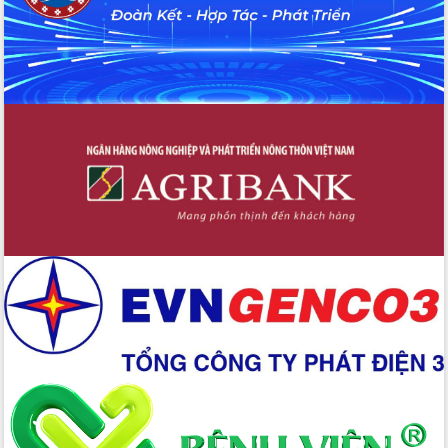
Đẩy nhanh công tác khắc phục, ổn
định đời sống Nhân dân sau bão số 13
Bí thư Tỉnh ủy Lương Nguyễn Minh
Triết dự Ngày hội đại đoàn kết tại
Buôn Đăk Tuôr, xã Cư Pui
Khởi công xây dựng Trường Phổ thông
nội trú liên cấp tiểu học và THCS xã Ia
Rvê
Phó Thủ tướng Chính phủ Mai Văn
Chính chia sẻ, động viên người dân
chịu ảnh hưởng nặng từ bão số 13
Chủ tịch UBND tỉnh kiểm tra công tác
phòng, chống bão số 13 tại các địa
bàn xung yếu
Tập trung đẩy nhanh giải ngân nguồn
vốn các chương trình mục tiêu quốc
gia
Xã Ea H'leo giữ vững và nâng cao chất
lượng các tiêu chí nông thôn mới
Công bố quyết định của Ban Thường
vụ Tỉnh ủy về công tác cán bộ