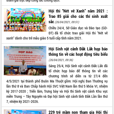
tham gia trực tiếp công tác chống dịch.
Xây dựng nông thôn mới: Nâng cao đời
sống người dân từ những mô hình thiết
Hội thi “Nét vẽ Xanh” năm 2021 :
thực
Trao 85 giải cho các thí sinh xuất
Quyết liệt tháo gỡ vướng mắc, đẩy
sắc
(26/04/2021, 09:51)
nhanh tiến độ các dự án trọng điểm
Chiều 24/4, Sở Giáo dục và Đào tạo (GD-
trong Khu kinh tế Nam Phú Yên
ĐT) đã tổ chức trao giải Hội thi "Nét vẽ
Hòn Yến phát triển du lịch gắn với bảo
xanh" dành cho trẻ mẫu giáo 5 tuổi cấp tỉnh năm 2021.
tồn biển
Lấy ý kiến điều chỉnh Quy hoạch tỉnh
Hội Sinh vật cảnh Đắk Lắk họp báo
Đắk Lắk thời kỳ 2021-2030, tầm nhìn
thông tin về các hoạt động tiêu biểu
đến năm 2050
(26/04/2021, 09:36)
Phát động chiến dịch 30 ngày đêm
Sáng 25/4, Hội Sinh vật cảnh Đắk Lắk đã
giải phóng mặt bằng Tuyến đường bộ
tổ chức họp báo để thông tin về các
ven biển
chương trình sẽ diễn ra từ 27/4 đến
Đắk Lắk nỗ lực thúc đẩy tăng trưởng
4/5/2021 tại thành phố Buôn Ma Thuột gồm: Hội nghị Ban Thường vụ
kinh tế từ 10% trở lên trong Quý
lần thứ 8 và Ban Chấp hành Hội SVC Việt Nam lần thứ 5 khóa VI, nhiệm
II/2026
kỳ 2017-2020 ; Triển lãm, Trưng bày và Hội thi Sinh vật cảnh Khu vực
Đắk Lắk ký kết thỏa thuận hợp tác về
miền Trung – Tây Nguyên và Đại hội Sinh vật cảnh tỉnh Đắk Lần lần thứ
chuyển đổi số giai đoạn 2026 – 2030
7, nhiệm kỳ 2021-2026.
với Tập đoàn Bưu chính Viễn thông
Việt Nam
229 trẻ mầm non tham gia Hội thi