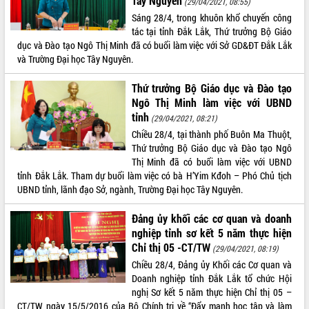
Tây Nguyên
(29/04/2021, 08:55)
Sáng 28/4, trong khuôn khổ chuyến công
ĐIỂM TIN VĂN BẢN
tác tại tỉnh Đắk Lắk, Thứ trưởng Bộ Giáo
dục và Đào tạo Ngô Thị Minh đã có buổi làm việc với Sở GD&ĐT Đắk Lắk
QUY HOẠCH - KẾ HOẠCH
và Trường Đại học Tây Nguyên.
Thứ trưởng Bộ Giáo dục và Đào tạo
Ngô Thị Minh làm việc với UBND
tỉnh
(29/04/2021, 08:21)
Chiều 28/4, tại thành phố Buôn Ma Thuột,
Thứ trưởng Bộ Giáo dục và Đào tạo Ngô
Thị Minh đã có buổi làm việc với UBND
tỉnh Đắk Lắk. Tham dự buổi làm việc có bà H’Yim Kđoh – Phó Chủ tịch
UBND tỉnh, lãnh đạo Sở, ngành, Trường Đại học Tây Nguyên.
Đảng ủy khối các cơ quan và doanh
nghiệp tỉnh sơ kết 5 năm thực hiện
Chỉ thị 05 -CT/TW
(29/04/2021, 08:19)
Chiều 28/4, Đảng ủy Khối các Cơ quan và
Doanh nghiệp tỉnh Đắk Lắk tổ chức Hội
nghị Sơ kết 5 năm thực hiện Chỉ thị 05 –
CT/TW ngày 15/5/2016 của Bộ Chính trị về “Đẩy mạnh học tập và làm