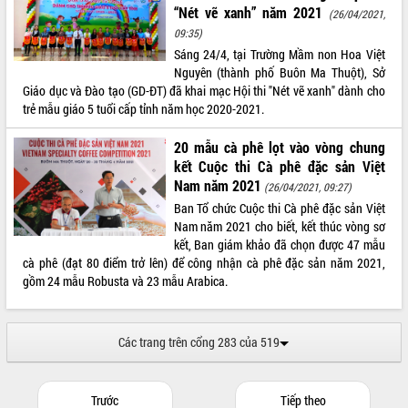
“Nét vẽ xanh” năm 2021
Thứ trưởng Bộ Y tế làm việc với tỉnh
(26/04/2021,
Đắk Lắk về phát triển nhân lực y tế
09:35)
cho trạm y tế cấp xã
Sáng 24/4, tại Trường Mầm non Hoa Việt
Du lịch Đắk Lắk nâng tầm trải nghiệm
Nguyên (thành phố Buôn Ma Thuột), Sở
du khách thông qua Hệ thống cơ sở dữ
Giáo dục và Đào tạo (GD-ĐT) đã khai mạc Hội thi "Nét vẽ xanh" dành cho
liệu và Bản đồ số
trẻ mẫu giáo 5 tuổi cấp tỉnh năm học 2020-2021.
Tập huấn ứng dụng trí tuệ nhân tạo (AI)
20 mẫu cà phê lọt vào vòng chung
trong thương mại điện tử năm 2026
kết Cuộc thi Cà phê đặc sản Việt
Đoàn đại biểu Quốc hội tỉnh Đắk Lắk
Nam năm 2021
(26/04/2021, 09:27)
trao đổi thông tin trước Kỳ họp thứ
nhất, Quốc hội khóa XVI
Ban Tổ chức Cuộc thi Cà phê đặc sản Việt
Nam năm 2021 cho biết, kết thúc vòng sơ
Quyết liệt cải cách hành chính, khơi
kết, Ban giám khảo đã chọn được 47 mẫu
thông nguồn lực phát triển
cà phê (đạt 80 điểm trở lên) để công nhận cà phê đặc sản năm 2021,
Nâng cao hiệu lực, hiệu quả HĐND
gồm 24 mẫu Robusta và 23 mẫu Arabica.
tỉnh thông qua hiện đại hóa hành chính
Xã Ea Phê gắn cải cách hành chính với
chuyển đổi số
Các trang trên cổng 283 của 519
Phó Chủ tịch Thường trực UBND tỉnh
Hồ Thị Nguyên Thảo làm việc tại Trung
tâm Phục vụ hành chính công xã Ea
Trước
Tiếp theo
Phê