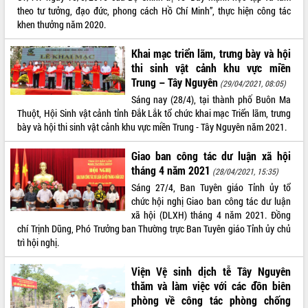
theo tư tưởng, đạo đức, phong cách Hồ Chí Minh”, thực hiện công tác
VIDEO
khen thưởng năm 2020.
Khai mạc triển lãm, trưng bày và hội
thi sinh vật cảnh khu vực miền
Trung – Tây Nguyên
(29/04/2021, 08:05)
Sáng nay (28/4), tại thành phố Buôn Ma
Thuột, Hội Sinh vật cảnh tỉnh Đắk Lắk tổ chức khai mạc Triển lãm, trưng
bày và hội thi sinh vật cảnh khu vực miền Trung - Tây Nguyên năm 2021.
Giao ban công tác dư luận xã hội
Khám bệnh, cấp phát thuốc miễn phí
và tặng quà người dân xã Cư Pui
tháng 4 năm 2021
(28/04/2021, 15:35)
Hội nghị UBND tỉnh Đắk Lắk thường kỳ
Sáng 27/4, Ban Tuyên giáo Tỉnh ủy tổ
tháng 7/2026
chức hội nghị Giao ban công tác dư luận
xã hội (DLXH) tháng 4 năm 2021. Đồng
Lễ truy tặng danh hiệu “Bà Mẹ Việt
chí Trịnh Dũng, Phó Trưởng ban Thường trực Ban Tuyên giáo Tỉnh ủy chủ
Nam Anh hùng” và trao Huân chương
trì hội nghị.
Lao động
ALBUM ẢNH
UBND tỉnh Đắk Lắk triển khai nhiệm
Viện Vệ sinh dịch tễ Tây Nguyên
vụ 6 tháng cuối năm 2026
thăm và làm việc với các đồn biên
Kỳ họp thứ Hai, Hội đồng nhân dân
phòng về công tác phòng chống
tỉnh khóa XI quyết nghị nhiều nội dung