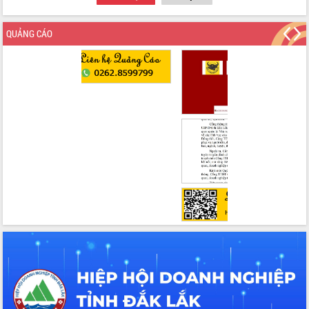
trong phòng chống tảo hôn và hôn
nhân cận huyết thống
QUẢNG CÁO
Nông sản Tây Nguyên thu hút doanh
nghiệp nước ngoài
Đắk Lắk định vị thương hiệu du lịch
“Biển – Rừng – Cà phê” trong không
gian phát triển mới
Hội nghị chia sẻ kinh nghiệm, chuyển
giao kỹ thuật y tế, định hướng phát
triển chuyên sâu đến 2030
Chuyển đổi số mở ra không gian phát
triển trong lĩnh vực văn hóa, du lịch
Công bố quyết định của Ban Thường
vụ Tỉnh ủy về công tác cán bộ.
Thủ tướng Phạm Minh Chính: Khẩn
trương tái thiết cuộc sống người dân
sau thiên tai
Tập trung nâng cao chất lượng, tổ
chức sản xuất sầu riêng theo hướng
bền vững