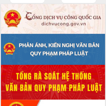
Xây dựng nền hành chính số đồng
hành cùng nông dân dân, doanh nghiệp
Giai đoạn 2026-2030, Đắk Lắk phấn
đấu có 77% xã đạt chuẩn nông thôn
mới
Chuyển đổi số 'mở đường' cho nông
nghiệp Đắk Lắk tăng trưởng bứt phá
Triển khai đồng bộ đo đạc, lập hồ sơ
địa chính, hoàn thiện cơ sở dữ liệu đất
đai
Ứng dụng sinh trắc học - Bước tiến
trong hành trình chuyển đổi số tại Đắk
Lắk
Đắk Lắk nâng cao hiệu quả công tác
Đảng từ Sổ tay đảng viên điện tử
Đắk Lắk đẩy mạnh nuôi biển công
nghệ, hướng tới phát triển thủy sản
bền vững
Tập huấn nâng cao năng lực triển khai
chuyển đổi số cho cán bộ, công chức