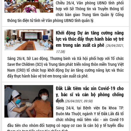
Chiều 26/4, Văn phòng UBND tỉnh phối
Hội thảo khoa học “Giải pháp thúc đẩy
hợp với Sở Thông tin và Truyền thông tổ
phát triển nền kinh tế xanh tại tỉnh
chức bàn giao Trung tâm Quản lý Cổng
Đắk Lắk”
thông tin điện tử tỉnh về Văn phòng UBND tỉnh quản lý.
Tăng cường giám sát, đôn đốc thực
hiện nhiệm vụ quản lý tài sản công
Khởi động Dự án tăng cường năng
hàng tuần
lực và thúc đẩy thực hành bảo vệ trẻ
Tháo gỡ những vướng mắc, đẩy mạnh
em trong sản xuất cà phê
(26/04/2021,
công tác cải cách thủ tục hành chính
17:28)
tại Trung tâm Phục vụ hành chính
Sáng 26/4, Sở Lao động, Thương binh và Xã hội phối hợp với Tổ chức
công tỉnh
Save the Children (SCI) và Trung tâm phát triển nông thôn miền Trung Việt
Đắk Lắk: Tôn vinh 46 giải pháp tại Hội
Nam (CRD) tổ chức họp khởi động Dự án tăng cường năng lực và thúc
thi Sáng tạo Kỹ thuật 2024 - 2025
đẩy thực hành bảo vệ trẻ em trong sản xuất cà phê.
Đắk Lắk rà soát, điều chỉnh Đề án 190
về phát triển nuôi trồng thủy sản
Đắk Lắk tiêm vắc xin Covid-19 cho
y, bác sĩ và cán bộ phòng chống
Phó Chủ tịch UBND tỉnh Đắk Lắk
dịch
Trương Công Thái kiểm tra thực địa
(26/04/2021, 09:58)
Dự án cao tốc Khánh Hòa - Buôn Ma
Sáng 24/4, tại Bệnh viện Đa khoa TP.
Thuột
Buôn Ma Thuột, ngành Y tế Đắk Lắk đã tổ
chức những mũi tiêm vắc - xin Covid-19
Định vị cà phê Việt Nam như một “di
đầu tiên cho nhóm đối tượng có nguy cơ cao là cán bộ y tế tuyến đầu
sản sống” trong dòng chảy toàn cầu