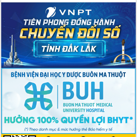
Bí thư Tỉnh ủy Lương Nguyễn Minh
Triết kiểm tra việc thực hiện chống
khai thác IUU
Hội thảo chuyên đề “Hành trình xuất
khẩu nông sản Việt Nam qua thương
mại điện tử cùng Amazon”
Đại hội Thi đua yêu nước tỉnh Đắk Lắk
lần thứ I (2025-2030)
Đồng chí Lương Nguyễn Minh Triết
được chỉ định làm Bí thư Tỉnh ủy Đắk
Lắk nhiệm kỳ 2025 – 2030
Tập trung triển khai các giải pháp sản
xuất nông nghiệp bền vững, phát thải
thấp
Tọa đàm kỷ niệm 95 năm Ngày thành
lập Hội Liên hiệp Phụ nữ Việt Nam
Đắk Lắk tổ chức Ngày hội Chuyển đổi
số với chủ đề: “Công nghệ số - kiến
tạo tương lai”
Tập trung phát triển khoa học công
nghệ, đổi mới sáng tạo và chuyển đổi