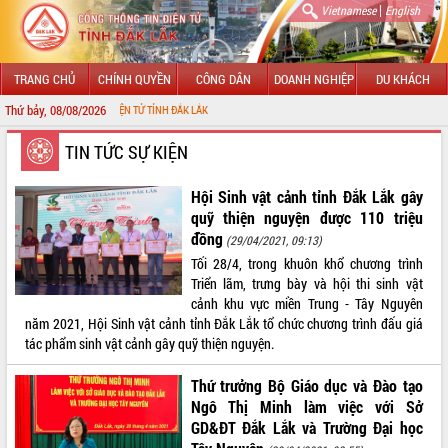
|
Vietnamese
English
TRANG CHỦ
CHÍNH QUYỀN
CÔNG DÂN
DOANH NGHIỆP
DU KHÁCH
Thứ bảy, 08/08/2026
CH
GIỚI THIỆU
TIN TỨC SỰ KIỆN
LÃNH ĐẠO UBND TỈNH
Hội Sinh vật cảnh tỉnh Đắk Lắk gây
quỹ thiện nguyện được 110 triệu
TIN TỨC SỰ KIỆN
đồng
(29/04/2021, 09:13)
Tối 28/4, trong khuôn khổ chương trình
SỞ, BAN, NGÀNH
Triển lãm, trưng bày và hội thi sinh vật
cảnh khu vực miền Trung - Tây Nguyên
UBND CÁC XÃ, PHƯỜNG
năm 2021, Hội Sinh vật cảnh tỉnh Đắk Lắk tổ chức chương trình đấu giá
tác phẩm sinh vật cảnh gây quỹ thiện nguyện.
THÔNG TIN CHỈ ĐẠO ĐIỀU HÀNH
Thứ trưởng Bộ Giáo dục và Đào tạo
HỆ THỐNG VĂN BẢN
Ngô Thị Minh làm việc với Sở
GD&ĐT Đắk Lắk và Trường Đại học
VĂN BẢN HĐND TỈNH