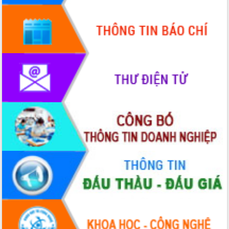
Bầu cử Quốc hội và HĐND: Cử tri Đắk
Lắk gửi gắm niềm tin, kỳ vọng vào lá
phiếu
Đắk Lắk sẵn sàng các điều kiện cho
Ngày hội bầu cử đại biểu Quốc hội
khóa XVI và HĐND các cấp nhiệm kỳ
2026-2031
Đảm bảo cuộc bầu cử đại biểu Quốc
hội và đại biểu HĐND các cấp diễn ra
an toàn, hiệu quả, đúng quy định
Thủ tướng Chính phủ Phạm Minh Chính
kiểm tra, chỉ đạo hoàn thành các dự
án cao tốc và thăm khu tái định cư tại
Đắk Lắk
Sôi nổi Hội đua ngựa truyền thống Gò
Thì Thùng mừng Xuân Bính Ngọ 2026
Lãnh đạo tỉnh dâng hương tưởng niệm
tại Đập Đồng Cam đầu Xuân Bính Ngọ
Ngành nông nghiệp phấn đấu tăng
trưởng đạt 5,86% trong năm 2026
UBND tỉnh Đắk Lắk triển khai công tác