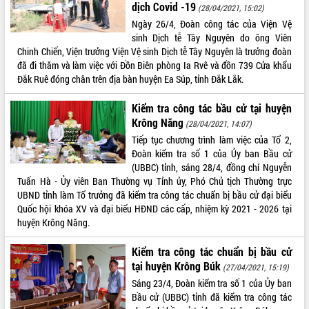
dịch Covid -19
(28/04/2021, 15:02)
quan trọng
Ngày 26/4, Đoàn công tác của Viện Vệ
Bí thư Tỉnh ủy Lương Nguyễn Minh
sinh Dịch tễ Tây Nguyên do ông Viên
Triết thăm, tặng quà người có công với
Chinh Chiến, Viện trưởng Viện Vệ sinh Dịch tễ Tây Nguyên là trưởng đoàn
cách mạng
đã đi thăm và làm việc với Đồn Biên phòng Ia Rvê và đồn 739 Cửa khẩu
Rà soát, hoàn thiện hệ thống thiết chế
Đắk Ruê đóng chân trên địa bàn huyện Ea Súp, tỉnh Đắk Lắk.
văn hóa, thể thao đáp ứng yêu cầu
LIÊN KẾT WEB
phát triển mới
Kiểm tra công tác bầu cử tại huyện
Thường trực HĐND tỉnh Đắk Lắk gặp
Krông Năng
(28/04/2021, 14:07)
mặt Đoàn chuyên gia y tế TP. Hồ Chí
Tiếp tục chương trình làm việc của Tổ 2,
Minh
Đoàn kiểm tra số 1 của Ủy ban Bầu cử
THỐNG KÊ TRUY CẬP
Lễ truy điệu và an táng hài cốt liệt sĩ
(UBBC) tỉnh, sáng 28/4, đồng chí Nguyễn
tại Nghĩa trang Liệt sĩ xã Sơn Hòa
Hôm nay:
23369
Tuấn Hà - Ủy viên Ban Thường vụ Tỉnh ủy, Phó Chủ tịch Thường trực
UBND tỉnh làm Tổ trưởng đã kiểm tra công tác chuẩn bị bầu cử đại biểu
Bàn giải pháp tháo gỡ khó khăn trong
Tất cả:
66068692
Quốc hội khóa XV và đại biểu HĐND các cấp, nhiệm kỳ 2021 - 2026 tại
xuất khẩu sầu riêng và triển khai quy
huyện Krông Năng.
định EUDR
Thứ trưởng Bộ Nông nghiệp và Môi
Kiểm tra công tác chuẩn bị bầu cử
trường Nguyễn Hoàng Hiệp khảo sát
tại huyện Krông Búk
vùng trồng và doanh nghiệp đóng gói
(27/04/2021, 15:19)
sầu riêng tại Đắk Lắk
Sáng 23/4, Đoàn kiểm tra số 1 của Ủy ban
Bầu cử (UBBC) tỉnh đã kiểm tra công tác
Trình diễn nghệ thuật chế biến các