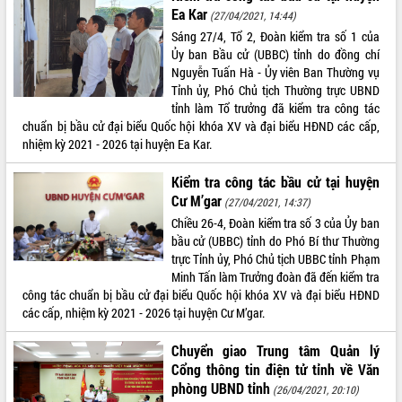
Quy hoạch và Xúc tiến đầu tư tỉnh Đắk
Ea Kar
(27/04/2021, 14:44)
Lắk
Sáng 27/4, Tổ 2, Đoàn kiểm tra số 1 của
Khơi thông điểm nghẽn, đẩy nhanh
Ủy ban Bầu cử (UBBC) tỉnh do đồng chí
giải ngân vốn khắc phục thiên tai
Nguyễn Tuấn Hà - Ủy viên Ban Thường vụ
HĐND tỉnh thông qua điều chỉnh Quy
Tỉnh ủy, Phó Chủ tịch Thường trực UBND
hoạch tỉnh thời kỳ 2021-2030
tỉnh làm Tổ trưởng đã kiểm tra công tác
Hội thảo góp ý hồ sơ điều chỉnh quy
chuẩn bị bầu cử đại biểu Quốc hội khóa XV và đại biểu HĐND các cấp,
hoạch tỉnh Đắk Lắk thời kỳ 2021-2030,
nhiệm kỳ 2021 - 2026 tại huyện Ea Kar.
tầm nhìn đến năm 2050
Kiểm tra công tác bầu cử tại huyện
Nâng cao hiệu quả hoạt động của các
doanh nghiệp nhà nước
Cư M’gar
(27/04/2021, 14:37)
Hội nghị triển khai kết nối mạng
Chiều 26-4, Đoàn kiểm tra số 3 của Ủy ban
truyền số liệu chuyên dùng phục vụ cơ
bầu cử (UBBC) tỉnh do Phó Bí thư Thường
quan Đảng, Nhà nước
trực Tỉnh ủy, Phó Chủ tịch UBBC tỉnh Phạm
Minh Tấn làm Trưởng đoàn đã đến kiểm tra
Lễ phát động chuỗi hoạt động chung
công tác chuẩn bị bầu cử đại biểu Quốc hội khóa XV và đại biểu HĐND
tay làm sạch môi trường
các cấp, nhiệm kỳ 2021 - 2026 tại huyện Cư M’gar.
Xã Ea Kar bước chuyển mình trong
công tác cải cách hành chính mô hình
Chuyển giao Trung tâm Quản lý
mới
Cổng thông tin điện tử tỉnh về Văn
UBND tỉnh họp báo định kỳ tháng 4
phòng UBND tỉnh
(26/04/2021, 20:10)
năm 2026