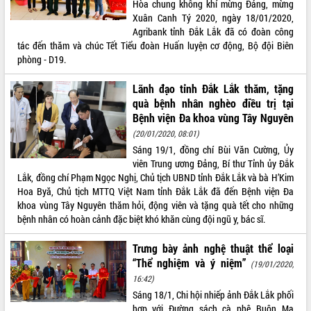
Hòa chung không khí mừng Đảng, mừng
Xuân Canh Tý 2020, ngày 18/01/2020,
ĐIỂM TIN VĂN BẢN
Agribank tỉnh Đắk Lắk đã có đoàn công
tác đến thăm và chúc Tết Tiểu đoàn Huấn luyện cơ động, Bộ đội Biên
QUY HOẠCH - KẾ HOẠCH
phòng - D19.
Lãnh đạo tỉnh Đắk Lắk thăm, tặng
quà bệnh nhân nghèo điều trị tại
Bệnh viện Đa khoa vùng Tây Nguyên
(20/01/2020, 08:01)
Sáng 19/1, đồng chí Bùi Văn Cường, Ủy
viên Trung ương Đảng, Bí thư Tỉnh ủy Đắk
Lắk, đồng chí Phạm Ngọc Nghị, Chủ tịch UBND tỉnh Đắk Lắk và bà H’Kim
Hoa Byă, Chủ tịch MTTQ Việt Nam tỉnh Đắk Lắk đã đến Bệnh viện Đa
khoa vùng Tây Nguyên thăm hỏi, động viên và tặng quà tết cho những
bệnh nhân có hoàn cảnh đặc biệt khó khăn cùng đội ngũ y, bác sĩ.
Trưng bày ảnh nghệ thuật thể loại
“Thể nghiệm và ý niệm”
(19/01/2020,
16:42)
Sáng 18/1, Chi hội nhiếp ảnh Đắk Lắk phối
hơp với Đường sách cà phê Buôn Ma