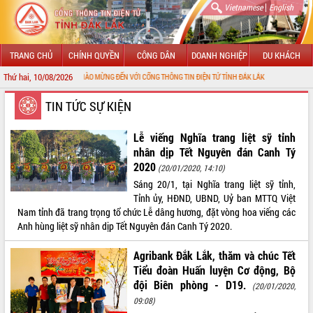
|
Vietnamese
English
TRANG CHỦ
CHÍNH QUYỀN
CÔNG DÂN
DOANH NGHIỆP
DU KHÁCH
Thứ hai, 10/08/2026
CHÀO MỪNG ĐẾN VỚI CỔNG THÔNG TIN ĐIỆN TỬ TỈNH ĐẮK LẮK
GIỚI THIỆU
TIN TỨC SỰ KIỆN
LÃNH ĐẠO UBND TỈNH
Lễ viếng Nghĩa trang liệt sỹ tỉnh
nhân dịp Tết Nguyên đán Canh Tý
TIN TỨC SỰ KIỆN
2020
(20/01/2020, 14:10)
Sáng 20/1, tại Nghĩa trang liệt sỹ tỉnh,
SỞ, BAN, NGÀNH
Tỉnh ủy, HĐND, UBND, Uỷ ban MTTQ Việt
Nam tỉnh đã trang trọng tổ chức Lễ dâng hương, đặt vòng hoa viếng các
UBND CÁC XÃ, PHƯỜNG
Anh hùng liệt sỹ nhân dịp Tết Nguyên đán Canh Tý 2020.
THÔNG TIN CHỈ ĐẠO ĐIỀU HÀNH
Agribank Đắk Lắk, thăm và chúc Tết
Tiểu đoàn Huấn luyện Cơ động, Bộ
HỆ THỐNG VĂN BẢN
đội Biên phòng - D19.
(20/01/2020,
09:08)
VĂN BẢN HĐND TỈNH