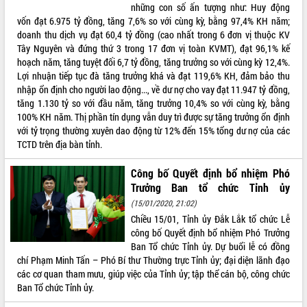
những con số ấn tượng như: Huy động
với Tập đoàn Bưu chính Viễn thông
vốn đạt 6.975 tỷ đồng, tăng 7,6% so với cùng kỳ, bằng 97,4% KH năm;
Việt Nam
doanh thu dịch vụ đạt 60,4 tỷ đồng (cao nhất trong 6 đơn vị thuộc KV
Thứ trưởng Bộ Y tế làm việc với tỉnh
Tây Nguyên và đứng thứ 3 trong 17 đơn vị toàn KVMT), đạt 96,1% kế
Đắk Lắk về phát triển nhân lực y tế
hoạch năm, tăng tuyệt đối 6,7 tỷ đồng, tăng trưởng so với cùng kỳ 12,4%.
cho trạm y tế cấp xã
Lợi nhuận tiếp tục đà tăng trưởng khá và đạt 119,6% KH, đảm bảo thu
Du lịch Đắk Lắk nâng tầm trải nghiệm
nhập ổn định cho người lao động..., về dư nợ cho vay đạt 11.947 tỷ đồng,
du khách thông qua Hệ thống cơ sở dữ
tăng 1.130 tỷ so với đầu năm, tăng trưởng 10,4% so với cùng kỳ, bằng
liệu và Bản đồ số
100% KH năm. Thị phần tín dụng vẫn duy trì được sự tăng trưởng ổn định
Tập huấn ứng dụng trí tuệ nhân tạo (AI)
với tỷ trọng thường xuyên dao động từ 12% đến 15% tổng dư nợ của các
trong thương mại điện tử năm 2026
TCTD trên địa bàn tỉnh.
Đoàn đại biểu Quốc hội tỉnh Đắk Lắk
Công bố Quyết định bổ nhiệm Phó
trao đổi thông tin trước Kỳ họp thứ
Trưởng Ban tổ chức Tỉnh ủy
nhất, Quốc hội khóa XVI
(15/01/2020, 21:02)
Quyết liệt cải cách hành chính, khơi
thông nguồn lực phát triển
Chiều 15/01, Tỉnh ủy Đắk Lắk tổ chức Lễ
công bố Quyết định bổ nhiệm Phó Trưởng
Nâng cao hiệu lực, hiệu quả HĐND
Ban Tổ chức Tỉnh ủy. Dự buổi lễ có đồng
tỉnh thông qua hiện đại hóa hành chính
chí Phạm Minh Tấn – Phó Bí thư Thường trực Tỉnh ủy; đại diện lãnh đạo
Xã Ea Phê gắn cải cách hành chính với
các cơ quan tham mưu, giúp việc của Tỉnh ủy; tập thể cán bộ, công chức
chuyển đổi số
Ban Tổ chức Tỉnh ủy.
Phó Chủ tịch Thường trực UBND tỉnh