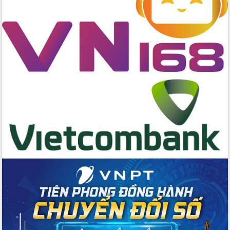
Kỳ họp chuyên đề lần thứ Ba, HĐND
tỉnh khóa X
Bí thư Tỉnh ủy Lương Nguyễn Minh
Triết kiểm tra việc thực hiện chống
khai thác IUU
Hội thảo chuyên đề “Hành trình xuất
khẩu nông sản Việt Nam qua thương
mại điện tử cùng Amazon”
Đại hội Thi đua yêu nước tỉnh Đắk Lắk
lần thứ I (2025-2030)
Đồng chí Lương Nguyễn Minh Triết
được chỉ định làm Bí thư Tỉnh ủy Đắk
Lắk nhiệm kỳ 2025 – 2030
Tập trung triển khai các giải pháp sản
xuất nông nghiệp bền vững, phát thải
thấp
Tọa đàm kỷ niệm 95 năm Ngày thành
lập Hội Liên hiệp Phụ nữ Việt Nam
Đắk Lắk tổ chức Ngày hội Chuyển đổi
số với chủ đề: “Công nghệ số - kiến
tạo tương lai”