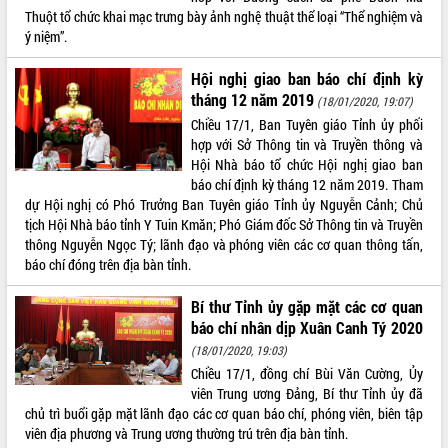
Thuột tổ chức khai mạc trưng bày ảnh nghệ thuật thể loại “Thể nghiệm và
VIDEO
ý niệm”.
Hội nghị giao ban báo chí định kỳ
tháng 12 năm 2019
(18/01/2020, 19:07)
Chiều 17/1, Ban Tuyên giáo Tỉnh ủy phối
hợp với Sở Thông tin và Truyền thông và
Hội Nhà báo tổ chức Hội nghị giao ban
báo chí định kỳ tháng 12 năm 2019. Tham
dự Hội nghị có Phó Trưởng Ban Tuyên giáo Tỉnh ủy Nguyễn Cảnh; Chủ
tịch Hội Nhà báo tỉnh Y Tuin Kmăn; Phó Giám đốc Sở Thông tin và Truyền
Trailer Lễ hội Sầu riêng Đắk Lắk năm
thông Nguyễn Ngọc Tý; lãnh đạo và phóng viên các cơ quan thông tấn,
2026
báo chí đóng trên địa bàn tỉnh.
Khám bệnh, cấp phát thuốc miễn phí
và tặng quà người dân xã Cư Pui
Bí thư Tỉnh ủy gặp mặt các cơ quan
Hội nghị UBND tỉnh Đắk Lắk thường kỳ
báo chí nhân dịp Xuân Canh Tý 2020
tháng 7/2026
(18/01/2020, 19:03)
Lễ truy tặng danh hiệu “Bà Mẹ Việt
Chiều 17/1, đồng chí Bùi Văn Cường, Ủy
ALBUM ẢNH
Nam Anh hùng” và trao Huân chương
viên Trung ương Đảng, Bí thư Tỉnh ủy đã
Lao động
chủ trì buổi gặp mặt lãnh đạo các cơ quan báo chí, phóng viên, biên tập
UBND tỉnh Đắk Lắk triển khai nhiệm
viên địa phương và Trung ương thường trú trên địa bàn tỉnh.
vụ 6 tháng cuối năm 2026