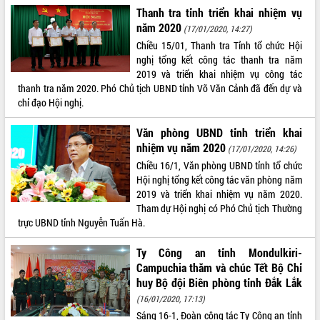
sầu riêng tại Đắk Lắk
Thanh tra tỉnh triển khai nhiệm vụ
Trình diễn nghệ thuật chế biến các
năm 2020
(17/01/2020, 14:27)
món ăn từ sầu riêng
Chiều 15/01, Thanh tra Tỉnh tổ chức Hội
Đắk Lắk công bố Quy hoạch và xúc
nghị tổng kết công tác thanh tra năm
tiến đầu tư tỉnh
2019 và triển khai nhiệm vụ công tác
Ngành cá ngừ Đắk Lắk chủ động thích
thanh tra năm 2020. Phó Chủ tịch UBND tỉnh Võ Văn Cảnh đã đến dự và
ứng để giữ vững thị trường xuất khẩu
chỉ đạo Hội nghị.
Diễn đàn Kinh tế tư nhân Việt Nam đột
Văn phòng UBND tỉnh triển khai
phá cơ chế - Hợp tác công tư
nhiệm vụ năm 2020
(17/01/2020, 14:26)
Đề án 06 tạo bước ngoặt đột phá trong
cải cách hành chính tỉnh Đắk Lắk
Chiều 16/1, Văn phòng UBND tỉnh tổ chức
Hội nghị tổng kết công tác văn phòng năm
Kết nối tour, đẩy mạnh chuyển đổi số
2019 và triển khai nhiệm vụ năm 2020.
để phát triển du lịch Đắk Lắk
Tham dự Hội nghị có Phó Chủ tịch Thường
Khởi động Dự án Đầu tư xây dựng hạ
trực UBND tỉnh Nguyễn Tuấn Hà.
tầng kỹ thuật Cụm công nghiệp Tân
Tiến
Ty Công an tỉnh Mondulkiri-
Gặp mặt các cơ quan báo chí nhân Kỷ
Campuchia thăm và chúc Tết Bộ Chỉ
niệm 101 năm Ngày Báo chí Cách
huy Bộ đội Biên phòng tỉnh Đắk Lắk
mạng Việt Nam
(16/01/2020, 17:13)
Đắk Lắk sơ kết 4 năm triển khai thực
Sáng 16-1, Đoàn công tác Ty Công an tỉnh