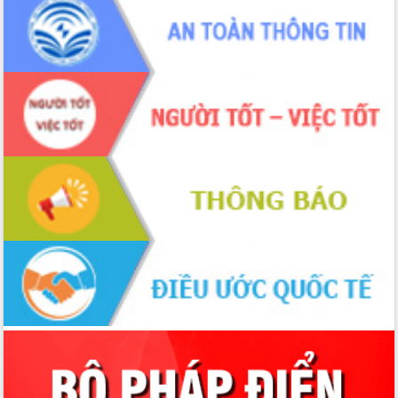
trọng trong kỷ nguyên mới
Hội nghị lần thứ tư Ban Chỉ đạo công
tác bầu cử tỉnh Đắk Lắk
Hội nghị Báo cáo viên Trung ương
tháng 01/2026
Phó Thủ tướng Hồ Quốc Dũng đánh giá
cao kết quả Chiến dịch Quang Trung
tại Đắk Lắk
Hội nghị Ban Chấp hành Đảng bộ tỉnh
Đắk Lắk lần thứ 2 (mở rộng)
Tập trung giải phóng mặt bằng, đẩy
nhanh tiến độ Tuyến đường bộ ven
biển
Gỡ khó, khởi công xây dựng, sửa chữa
toàn bộ nhà ở cho hộ dân đúng tiến độ
đề ra
UBND tỉnh Đắk Lắk tổng kết công tác
quốc phòng, quân sự địa phương năm
2025
Tập trung triển khai quyết liệt, đồng bộ
các giải pháp nhằm thực hiện hiệu quả