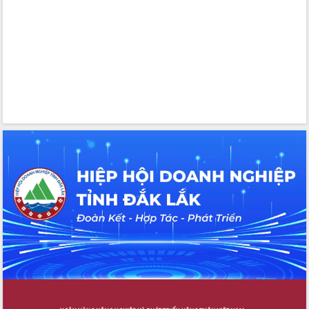
chức sản xuất sầu riêng theo hướng
bền vững
Đẩy nhanh công tác khắc phục, ổn
định đời sống Nhân dân sau bão số 13
Bí thư Tỉnh ủy Lương Nguyễn Minh
Triết dự Ngày hội đại đoàn kết tại
Buôn Đăk Tuôr, xã Cư Pui
Khởi công xây dựng Trường Phổ thông
nội trú liên cấp tiểu học và THCS xã Ia
Rvê
Phó Thủ tướng Chính phủ Mai Văn
Chính chia sẻ, động viên người dân
chịu ảnh hưởng nặng từ bão số 13
Chủ tịch UBND tỉnh kiểm tra công tác
phòng, chống bão số 13 tại các địa
bàn xung yếu
Tập trung đẩy nhanh giải ngân nguồn
vốn các chương trình mục tiêu quốc
gia
Xã Ea H'leo giữ vững và nâng cao chất
lượng các tiêu chí nông thôn mới