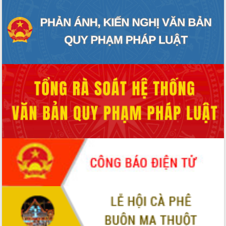
Tập huấn nâng cao năng lực triển khai
chuyển đổi số cho cán bộ, công chức
cấp xã
Đắk Lắk phát động hưởng ứng Ngày
Quyền của người tiêu dùng Việt Nam
2026
Đẩy mạnh cải cách hành chính, quyết
tâm đạt được mục tiêu tăng trưởng
hai con số trong năm 2026
Tổ chức trang trọng Lễ hội Đền thờ
Lương Văn Chánh năm 2026
Phó Bí thư Tỉnh ủy Đắk Lắk Đỗ Hữu
Huy giữ chức Bí thư Đảng ủy Ủy Ban
Nhân dân tỉnh
Bệnh án điện tử thúc đẩy chuyển đổi
số y tế tại Đắk Lắk
Chuyển đổi số thư viện: Mở rộng
không gian tri thức trong thời đại số
Đánh giá, rút kinh nghiệm công tác tổ
chức diễn tập trước ngày bầu cử