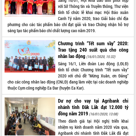
Sáng 16/01, Hội Nhà báo tỉnh phối hợp
Định vị cà phê Việt Nam như một “di
với Sở Thông tin và Truyền thông, Thư viện
sản sống” trong dòng chảy toàn cầu
tỉnh tổ chức lễ khai mạc Hội Báo xuân
Xây dựng nông thôn mới: Nâng cao đời
Canh Tý năm 2020, trao Giải báo chí địa
sống người dân từ những mô hình thiết
phương cho các tác phẩm báo chí đạt giải và trao Chứng nhận hỗ trợ
thực
sáng tạo tác phẩm báo chí chất lượng cao năm 2019.
Quyết liệt tháo gỡ vướng mắc, đẩy
nhanh tiến độ các dự án trọng điểm
Chương trình “Tết sum vầy” 2020:
trong Khu kinh tế Nam Phú Yên
Trao tặng 240 suất quà cho công
Hòn Yến phát triển du lịch gắn với bảo
nhân lao động
(16/01/2020, 15:32)
tồn biển
Sáng 16/1, Liên đoàn Lao động (LĐLĐ)
Lấy ý kiến điều chỉnh Quy hoạch tỉnh
tỉnh tổ chức Chương trình “Tết sum vầy”
Đắk Lắk thời kỳ 2021-2030, tầm nhìn
2020 với chủ đề “Mừng Xuân, ơn Đảng”
đến năm 2050
cho các công nhân lao động (CNLĐ) đang làm việc tại các doanh nghiệp
thuộc Cụm công nghiệp Ea Đar (huyện Ea Kar).
Phát động chiến dịch 30 ngày đêm
giải phóng mặt bằng Tuyến đường bộ
Dư nợ cho vay tại Agribank chi
ven biển
nhánh tỉnh Đăk Lắk đạt 12.000 tỷ
Đắk Lắk nỗ lực thúc đẩy tăng trưởng
đồng năm 2019
kinh tế từ 10% trở lên trong Quý
(16/01/2020, 13:08)
II/2026
Theo đánh giá tại Hội nghị triển khai
nhiệm vụ kinh doanh năm 2020 vừa qua,
Đắk Lắk ký kết thỏa thuận hợp tác về
Agribank chi nhánh tỉnh Đắk Lắk đã đạt
chuyển đổi số giai đoạn 2026 – 2030