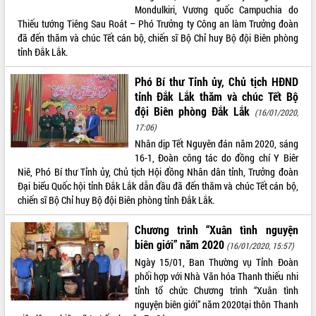
hiện Đề án 06 của Chính phủ
Mondulkiri, Vương quốc Campuchia do
Họp báo thông tin về Hội nghị Công bố
Thiếu tướng Tiêng Sau Roát – Phó Trưởng ty Công an làm Trưởng đoàn
Quy hoạch và Xúc tiến đầu tư tỉnh Đắk
đã đến thăm và chúc Tết cán bộ, chiến sĩ Bộ Chỉ huy Bộ đội Biên phòng
Lắk
tỉnh Đắk Lắk.
Khơi thông điểm nghẽn, đẩy nhanh
giải ngân vốn khắc phục thiên tai
Phó Bí thư Tỉnh ủy, Chủ tịch HĐND
tỉnh Đắk Lắk thăm và chúc Tết Bộ
HĐND tỉnh thông qua điều chỉnh Quy
đội Biên phòng Đắk Lắk
hoạch tỉnh thời kỳ 2021-2030
(16/01/2020,
17:06)
Hội thảo góp ý hồ sơ điều chỉnh quy
hoạch tỉnh Đắk Lắk thời kỳ 2021-2030,
Nhân dịp Tết Nguyên đán năm 2020, sáng
tầm nhìn đến năm 2050
16-1, Đoàn công tác do đồng chí Y Biêr
Niê, Phó Bí thư Tỉnh ủy, Chủ tịch Hội đồng Nhân dân tỉnh, Trưởng đoàn
Nâng cao hiệu quả hoạt động của các
Đại biểu Quốc hội tỉnh Đắk Lắk dẫn đầu đã đến thăm và chúc Tết cán bộ,
doanh nghiệp nhà nước
chiến sĩ Bộ Chỉ huy Bộ đội Biên phòng tỉnh Đắk Lắk.
Hội nghị triển khai kết nối mạng
truyền số liệu chuyên dùng phục vụ cơ
Chương trình “Xuân tình nguyện
quan Đảng, Nhà nước
biên giới” năm 2020
(16/01/2020, 15:57)
Lễ phát động chuỗi hoạt động chung
Ngày 15/01, Ban Thường vụ Tỉnh Đoàn
tay làm sạch môi trường
phối hợp với Nhà Văn hóa Thanh thiếu nhi
Xã Ea Kar bước chuyển mình trong
tỉnh tổ chức Chương trình “Xuân tình
công tác cải cách hành chính mô hình
nguyện biên giới” năm 2020tại thôn Thanh
mới