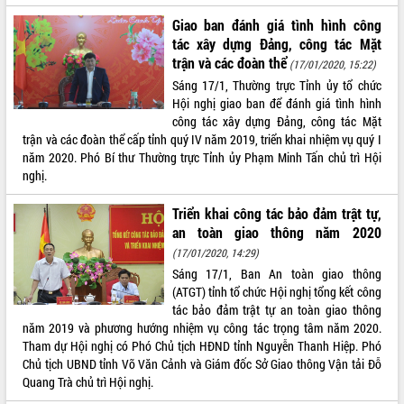
Kỳ họp thứ Hai, Hội đồng nhân dân
Giao ban đánh giá tình hình công
tỉnh khóa XI quyết nghị nhiều nội dung
tác xây dựng Đảng, công tác Mặt
quan trọng
trận và các đoàn thể
(17/01/2020, 15:22)
Bí thư Tỉnh ủy Lương Nguyễn Minh
Sáng 17/1, Thường trực Tỉnh ủy tổ chức
Triết thăm, tặng quà người có công với
Hội nghị giao ban để đánh giá tình hình
cách mạng
LIÊN KẾT WEB
công tác xây dựng Đảng, công tác Mặt
Rà soát, hoàn thiện hệ thống thiết chế
trận và các đoàn thể cấp tỉnh quý IV năm 2019, triển khai nhiệm vụ quý I
văn hóa, thể thao đáp ứng yêu cầu
năm 2020. Phó Bí thư Thường trực Tỉnh ủy Phạm Minh Tấn chủ trì Hội
phát triển mới
nghị.
Thường trực HĐND tỉnh Đắk Lắk gặp
THỐNG KÊ TRUY CẬP
Triển khai công tác bảo đảm trật tự,
mặt Đoàn chuyên gia y tế TP. Hồ Chí
an toàn giao thông năm 2020
Minh
Hôm nay:
10984
(17/01/2020, 14:29)
Lễ truy điệu và an táng hài cốt liệt sĩ
Tất cả:
66124098
tại Nghĩa trang Liệt sĩ xã Sơn Hòa
Sáng 17/1, Ban An toàn giao thông
(ATGT) tỉnh tổ chức Hội nghị tổng kết công
Bàn giải pháp tháo gỡ khó khăn trong
tác bảo đảm trật tự an toàn giao thông
xuất khẩu sầu riêng và triển khai quy
năm 2019 và phương hướng nhiệm vụ công tác trọng tâm năm 2020.
định EUDR
Tham dự Hội nghị có Phó Chủ tịch HĐND tỉnh Nguyễn Thanh Hiệp. Phó
Thứ trưởng Bộ Nông nghiệp và Môi
Chủ tịch UBND tỉnh Võ Văn Cảnh và Giám đốc Sở Giao thông Vận tải Đỗ
trường Nguyễn Hoàng Hiệp khảo sát
Quang Trà chủ trì Hội nghị.
vùng trồng và doanh nghiệp đóng gói