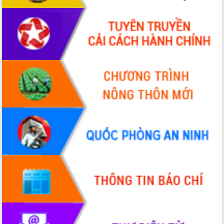
Chương trình “Gặp gỡ hữu nghị –
Friendship Meeting New Year 2026”
Bầu cử Quốc hội và HĐND: Cử tri Đắk
Lắk gửi gắm niềm tin, kỳ vọng vào lá
phiếu
Đắk Lắk sẵn sàng các điều kiện cho
Ngày hội bầu cử đại biểu Quốc hội
khóa XVI và HĐND các cấp nhiệm kỳ
2026-2031
Đảm bảo cuộc bầu cử đại biểu Quốc
hội và đại biểu HĐND các cấp diễn ra
an toàn, hiệu quả, đúng quy định
Thủ tướng Chính phủ Phạm Minh Chính
kiểm tra, chỉ đạo hoàn thành các dự
án cao tốc và thăm khu tái định cư tại
Đắk Lắk
Sôi nổi Hội đua ngựa truyền thống Gò
Thì Thùng mừng Xuân Bính Ngọ 2026
Lãnh đạo tỉnh dâng hương tưởng niệm
tại Đập Đồng Cam đầu Xuân Bính Ngọ
Ngành nông nghiệp phấn đấu tăng