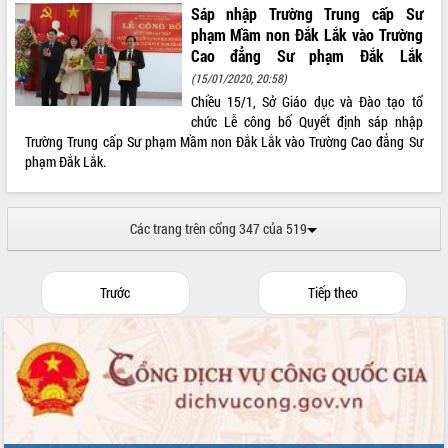
Hồ Thị Nguyên Thảo làm việc tại Trung
Sáp nhập Trường Trung cấp Sư
tâm Phục vụ hành chính công xã Ea
phạm Mầm non Đắk Lắk vào Trường
Phê
Cao đẳng Sư phạm Đắk Lắk
Xây dựng nền hành chính số đồng
(15/01/2020, 20:58)
hành cùng nông dân dân, doanh nghiệp
Chiều 15/1, Sở Giáo dục và Đào tạo tổ
Giai đoạn 2026-2030, Đắk Lắk phấn
chức Lễ công bố Quyết định sáp nhập
đấu có 77% xã đạt chuẩn nông thôn
Trường Trung cấp Sư phạm Mầm non Đắk Lắk vào Trường Cao đẳng Sư
mới
phạm Đắk Lắk.
Chuyển đổi số 'mở đường' cho nông
nghiệp Đắk Lắk tăng trưởng bứt phá
Triển khai đồng bộ đo đạc, lập hồ sơ
Các trang trên cổng 347 của 519
địa chính, hoàn thiện cơ sở dữ liệu đất
đai
Ứng dụng sinh trắc học - Bước tiến
Trước
Tiếp theo
trong hành trình chuyển đổi số tại Đắk
Lắk
Đắk Lắk nâng cao hiệu quả công tác
Đảng từ Sổ tay đảng viên điện tử
Đắk Lắk đẩy mạnh nuôi biển công
nghệ, hướng tới phát triển thủy sản
bền vững