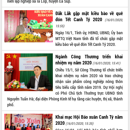
niên lập nghiệp xã Ia Lốp, huyện Ea Súp.
UBND tỉnh họp báo định kỳ tháng 4
năm 2026
Đắk Lắk gặp mặt kiều bào về quê
Hội thảo khoa học “Giải pháp thúc đẩy
đón Tết Canh Tý 2020
(16/01/2020,
phát triển nền kinh tế xanh tại tỉnh
15:55)
Đắk Lắk”
Ngày 16/1, Tỉnh ủy, HĐND, UBND, Ủy ban
Tăng cường giám sát, đôn đốc thực
MTTQ Việt Nam tỉnh đã tổ chức gặp mặt
hiện nhiệm vụ quản lý tài sản công
kiều bào về quê đón Tết Canh Tý 2020.
hàng tuần
Ngành Công Thương triển khai
Tháo gỡ những vướng mắc, đẩy mạnh
công tác cải cách thủ tục hành chính
nhiệm vụ năm 2020
(16/01/2020, 15:41)
tại Trung tâm Phục vụ hành chính
Chiều 15/1, Sở Công Thương tổ chức triển
công tỉnh
khai nhiệm vụ năm 2020 và trao chứng
Đắk Lắk: Tôn vinh 46 giải pháp tại Hội
nhận sản phẩm công nghiệp nông thôn
thi Sáng tạo Kỹ thuật 2024 - 2025
tiêu biểu cấp tỉnh năm 2019. Dự Hội nghị
có Phó Chủ tịch Thường trực UBND tỉnh
Đắk Lắk rà soát, điều chỉnh Đề án 190
Nguyễn Tuấn Hà; đại diện Phòng Kinh tế hạ tầng các huyện, thị xã, thành
về phát triển nuôi trồng thủy sản
phố.
Phó Chủ tịch UBND tỉnh Đắk Lắk
Trương Công Thái kiểm tra thực địa
Khai mạc Hội Báo xuân Canh Tý năm
Dự án cao tốc Khánh Hòa - Buôn Ma
2020
(16/01/2020, 15:35)
Thuột