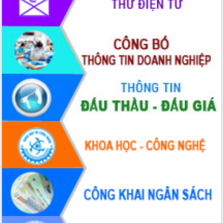
trưởng đạt 5,86% trong năm 2026
UBND tỉnh Đắk Lắk triển khai công tác
quốc phòng, quân sự địa phương năm
2026
Đắk Lắk tập trung toàn lực khắc phục
tồn tại IUU, sẵn sàng làm việc với
Đoàn thanh tra EC
Chủ tịch UBND tỉnh Tạ Anh Tuấn thăm,
chúc mừng các bệnh viện nhân Ngày
Thầy thuốc Việt Nam
Rộn ràng lễ hội truyền thống Sông
nước Đà Nông lần thứ I năm 2026
Kỳ họp Chuyên đề lần thứ Năm, HĐND
tỉnh Đắk Lắk thông qua các nghị quyết
quan trọng
Thống nhất danh sách giới thiệu ứng
cử đại biểu Quốc hội khoá XVI và đại
biểu HĐND tỉnh Đắk Lắk, nhiệm kỳ
2026-2031
Phát động hai phong trào thi đua quan