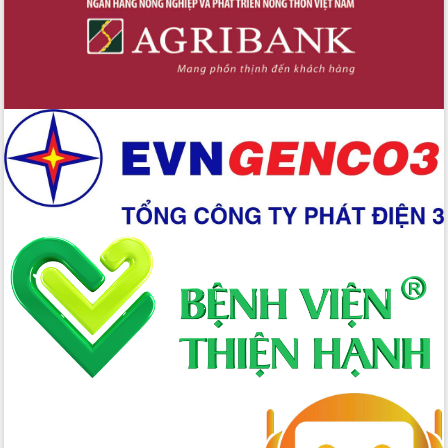
Công bố quyết định của Ban Thường
vụ Tỉnh ủy về công tác cán bộ
Nâng cao trách nhiệm người đứng
đầu, phát huy tinh thần chủ động,
sáng tạo để đảm bảo tiến độ giải ngân
vốn đầu tư công năm 2025
Sở Công Thương đột phá số hóa 100%
thủ tục trực tuyến lấy sự hài lòng của
doanh nghiệp làm thước đo phục vụ
Đảm bảo công tác bầu cử triển khai
đúng tiến độ, quy trình theo luật định
Ban Tuyên giáo và Dân vận Trung ương
tập huấn công tác khoa giáo năm 2025
Đắk Lắk hưởng ứng Ngày Pháp luật
Việt Nam 2025 và biểu dương 25 tập
thể, cá nhân tiêu biểu
Hội nghị lần thứ nhất Ban Chỉ đạo
công tác bầu cử tỉnh Đắk Lắk
Hội nghị UBND tỉnh thường kỳ tháng
10 năm 2025