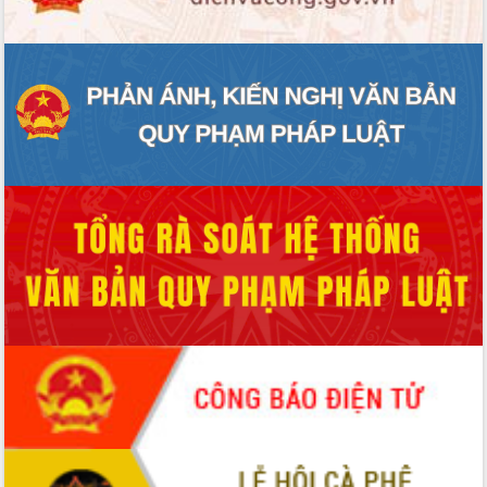
Tập huấn nâng cao năng lực triển khai
chuyển đổi số cho cán bộ, công chức
cấp xã
Đắk Lắk phát động hưởng ứng Ngày
Quyền của người tiêu dùng Việt Nam
2026
Đẩy mạnh cải cách hành chính, quyết
tâm đạt được mục tiêu tăng trưởng
hai con số trong năm 2026
Tổ chức trang trọng Lễ hội Đền thờ
Lương Văn Chánh năm 2026
Phó Bí thư Tỉnh ủy Đắk Lắk Đỗ Hữu
Huy giữ chức Bí thư Đảng ủy Ủy Ban
Nhân dân tỉnh
Bệnh án điện tử thúc đẩy chuyển đổi
số y tế tại Đắk Lắk
Chuyển đổi số thư viện: Mở rộng
không gian tri thức trong thời đại số
Đánh giá, rút kinh nghiệm công tác tổ
chức diễn tập trước ngày bầu cử