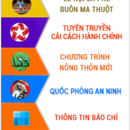
Chương trình “Gặp gỡ hữu nghị –
Friendship Meeting New Year 2026”
Bầu cử Quốc hội và HĐND: Cử tri Đắk
Lắk gửi gắm niềm tin, kỳ vọng vào lá
phiếu
Đắk Lắk sẵn sàng các điều kiện cho
Ngày hội bầu cử đại biểu Quốc hội
khóa XVI và HĐND các cấp nhiệm kỳ
2026-2031
Đảm bảo cuộc bầu cử đại biểu Quốc
hội và đại biểu HĐND các cấp diễn ra
an toàn, hiệu quả, đúng quy định
Thủ tướng Chính phủ Phạm Minh Chính
kiểm tra, chỉ đạo hoàn thành các dự
án cao tốc và thăm khu tái định cư tại
Đắk Lắk
Sôi nổi Hội đua ngựa truyền thống Gò
Thì Thùng mừng Xuân Bính Ngọ 2026
Lãnh đạo tỉnh dâng hương tưởng niệm
tại Đập Đồng Cam đầu Xuân Bính Ngọ
Ngành nông nghiệp phấn đấu tăng