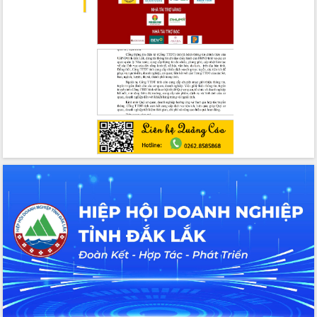
chức sản xuất sầu riêng theo hướng
bền vững
Đẩy nhanh công tác khắc phục, ổn
định đời sống Nhân dân sau bão số 13
Bí thư Tỉnh ủy Lương Nguyễn Minh
Triết dự Ngày hội đại đoàn kết tại
Buôn Đăk Tuôr, xã Cư Pui
Khởi công xây dựng Trường Phổ thông
nội trú liên cấp tiểu học và THCS xã Ia
Rvê
Phó Thủ tướng Chính phủ Mai Văn
Chính chia sẻ, động viên người dân
chịu ảnh hưởng nặng từ bão số 13
Chủ tịch UBND tỉnh kiểm tra công tác
phòng, chống bão số 13 tại các địa
bàn xung yếu
Tập trung đẩy nhanh giải ngân nguồn
vốn các chương trình mục tiêu quốc
gia
Xã Ea H'leo giữ vững và nâng cao chất
lượng các tiêu chí nông thôn mới