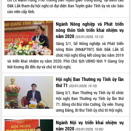
UBND tỉnh họp báo định kỳ tháng 4
Đăk Lắk tham dự hội nghị có đại diện Ban Tuyên giáo Tỉnh ủy và các báo
năm 2026
cáo viên cấp tỉnh.
Hội thảo khoa học “Giải pháp thúc đẩy
Ngành Nông nghiệp và Phát triển
phát triển nền kinh tế xanh tại tỉnh
nông thôn tỉnh triển khai nhiệm vụ
Đắk Lắk”
năm 2020
(03/01/2020, 15:13)
Tăng cường giám sát, đôn đốc thực
Sáng 3/1, Sở Nông nghiệp và Phát triển
hiện nhiệm vụ quản lý tài sản công
nông thôn (NN&PTNT) tỉnh Đắk Lắk tổ
hàng tuần
chức Hội nghị tổng kết công tác năm 2019
Tháo gỡ những vướng mắc, đẩy mạnh
và triển khai nhiệm vụ năm 2020. Phó Chủ tịch UBND tỉnh Y Giang Gry
công tác cải cách thủ tục hành chính
Niê Knơng đã đến dự và chủ trì Hội nghị.
tại Trung tâm Phục vụ hành chính
công tỉnh
Hội nghị Ban Thường vụ Tỉnh ủy lần
Đắk Lắk: Tôn vinh 46 giải pháp tại Hội
thứ 71
(03/01/2020, 15:10)
thi Sáng tạo Kỹ thuật 2024 - 2025
Sáng 3/1, Ban Thường vụ Tỉnh ủy tổ chức
Đắk Lắk rà soát, điều chỉnh Đề án 190
Hội nghị Ban Thường vụ Tỉnh ủy lần thứ
về phát triển nuôi trồng thủy sản
71. Đồng chí Bùi Văn Cường, Ủy viên Trung
Phó Chủ tịch UBND tỉnh Đắk Lắk
ương Đảng, Bí thư Tỉnh ủy chủ trì Hội nghị.
Trương Công Thái kiểm tra thực địa
Dự án cao tốc Khánh Hòa - Buôn Ma
Ngành Nội vụ triển khai nhiệm vụ
Thuột
năm 2020
(03/01/2020, 15:05)