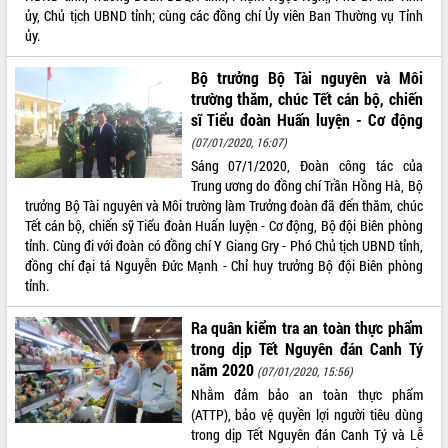
ủy, Chủ tịch UBND tỉnh; cùng các đồng chí Ủy viên Ban Thường vụ Tỉnh
ĐIỂM TIN VĂN BẢN
ủy.
QUY HOẠCH - KẾ HOẠCH
Bộ trưởng Bộ Tài nguyên và Môi
trường thăm, chúc Tết cán bộ, chiến
sĩ Tiểu đoàn Huấn luyện - Cơ động
(07/01/2020, 16:07)
Sáng 07/1/2020, Đoàn công tác của
Trung ương do đồng chí Trần Hồng Hà, Bộ
trưởng Bộ Tài nguyên và Môi trường làm Trưởng đoàn đã đến thăm, chúc
Tết cán bộ, chiến sỹ Tiểu đoàn Huấn luyện - Cơ động, Bộ đội Biên phòng
tỉnh. Cùng đi với đoàn có đồng chí Y Giang Gry - Phó Chủ tịch UBND tỉnh,
đồng chí đại tá Nguyễn Đức Mạnh - Chỉ huy trưởng Bộ đội Biên phòng
tỉnh.
Ra quân kiểm tra an toàn thực phẩm
trong dịp Tết Nguyên đán Canh Tý
năm 2020
(07/01/2020, 15:56)
Nhằm đảm bảo an toàn thực phẩm
(ATTP), bảo vệ quyền lợi người tiêu dùng
trong dịp Tết Nguyên đán Canh Tý và Lễ