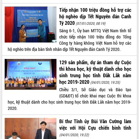
sầu riêng tại Đắk Lắk
Trình diễn nghệ thuật chế biến các
Tiếp nhận 100 triệu đồng hỗ trợ các
món ăn từ sầu riêng
hộ nghèo dịp Tết Nguyên đán Canh
Tý 2020
Đắk Lắk công bố Quy hoạch và xúc
(07/01/2020, 08:19)
tiến đầu tư tỉnh
Sáng 6-1, Ủy ban MTTQ Việt Nam tỉnh tổ
chức tiếp nhận 100 triệu đồng do Tổng
Ngành cá ngừ Đắk Lắk chủ động thích
Công ty hàng không Việt Nam hỗ trợ các
ứng để giữ vững thị trường xuất khẩu
hộ nghèo trên địa bàn tỉnh nhân dịp Tết Nguyên đán Canh Tý 2020.
Diễn đàn Kinh tế tư nhân Việt Nam đột
phá cơ chế - Hợp tác công tư
129 sản phẩm, dự án tham dự Cuộc
Đề án 06 tạo bước ngoặt đột phá trong
thi khoa học, kỹ thuật dành cho học
cải cách hành chính tỉnh Đắk Lắk
sinh trung học tỉnh Đắk Lắk năm
Kết nối tour, đẩy mạnh chuyển đổi số
học 2019-2020
(04/01/2020, 19:25)
để phát triển du lịch Đắk Lắk
Chiều 3/1, Sở Giáo dục và Đào tạo
Khởi động Dự án Đầu tư xây dựng hạ
(GD&ĐT) tổ chức khai mạc Cuộc thi khoa
tầng kỹ thuật Cụm công nghiệp Tân
học, kỹ thuật dành cho học sinh trung học tỉnh Đắk Lắk năm học 2019-
Tiến
2020.
Gặp mặt các cơ quan báo chí nhân Kỷ
niệm 101 năm Ngày Báo chí Cách
Bí thư Tỉnh ủy Bùi Văn Cường làm
mạng Việt Nam
việc với Hội Cựu chiến binh tỉnh
Đắk Lắk sơ kết 4 năm triển khai thực
(04/01/2020, 19:22)