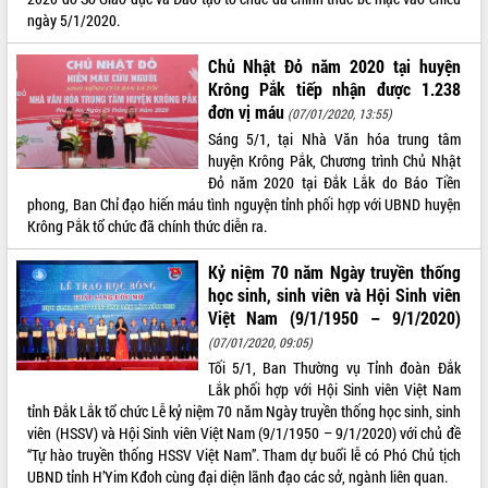
ngày 5/1/2020.
Kỳ họp thứ Hai, Hội đồng nhân dân
tỉnh khóa XI quyết nghị nhiều nội dung
Chủ Nhật Đỏ năm 2020 tại huyện
quan trọng
Krông Pắk tiếp nhận được 1.238
Bí thư Tỉnh ủy Lương Nguyễn Minh
đơn vị máu
(07/01/2020, 13:55)
Triết thăm, tặng quà người có công với
Sáng 5/1, tại Nhà Văn hóa trung tâm
cách mạng
LIÊN KẾT WEB
huyện Krông Pắk, Chương trình Chủ Nhật
Rà soát, hoàn thiện hệ thống thiết chế
Đỏ năm 2020 tại Đắk Lắk do Báo Tiền
văn hóa, thể thao đáp ứng yêu cầu
phong, Ban Chỉ đạo hiến máu tình nguyện tỉnh phối hợp với UBND huyện
phát triển mới
Krông Pắk tổ chức đã chính thức diễn ra.
Thường trực HĐND tỉnh Đắk Lắk gặp
THỐNG KÊ TRUY CẬP
mặt Đoàn chuyên gia y tế TP. Hồ Chí
Kỷ niệm 70 năm Ngày truyền thống
Minh
Hôm nay:
31729
học sinh, sinh viên và Hội Sinh viên
Lễ truy điệu và an táng hài cốt liệt sĩ
Tất cả:
66144843
Việt Nam (9/1/1950 – 9/1/2020)
tại Nghĩa trang Liệt sĩ xã Sơn Hòa
(07/01/2020, 09:05)
Bàn giải pháp tháo gỡ khó khăn trong
Tối 5/1, Ban Thường vụ Tỉnh đoàn Đắk
xuất khẩu sầu riêng và triển khai quy
Lắk phối hợp với Hội Sinh viên Việt Nam
định EUDR
tỉnh Đắk Lắk tổ chức Lễ kỷ niệm 70 năm Ngày truyền thống học sinh, sinh
Thứ trưởng Bộ Nông nghiệp và Môi
viên (HSSV) và Hội Sinh viên Việt Nam (9/1/1950 – 9/1/2020) với chủ đề
trường Nguyễn Hoàng Hiệp khảo sát
“Tự hào truyền thống HSSV Việt Nam”. Tham dự buổi lễ có Phó Chủ tịch
vùng trồng và doanh nghiệp đóng gói
UBND tỉnh H’Yim Kđoh cùng đại diện lãnh đạo các sở, ngành liên quan.