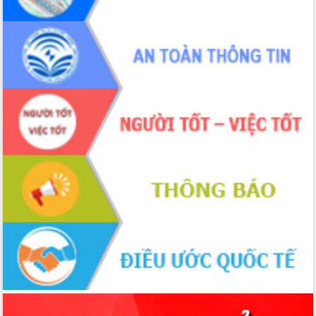
trọng trong kỷ nguyên mới
Hội nghị lần thứ tư Ban Chỉ đạo công
tác bầu cử tỉnh Đắk Lắk
Hội nghị Báo cáo viên Trung ương
tháng 01/2026
Phó Thủ tướng Hồ Quốc Dũng đánh giá
cao kết quả Chiến dịch Quang Trung
tại Đắk Lắk
Hội nghị Ban Chấp hành Đảng bộ tỉnh
Đắk Lắk lần thứ 2 (mở rộng)
Tập trung giải phóng mặt bằng, đẩy
nhanh tiến độ Tuyến đường bộ ven
biển
Gỡ khó, khởi công xây dựng, sửa chữa
toàn bộ nhà ở cho hộ dân đúng tiến độ
đề ra
UBND tỉnh Đắk Lắk tổng kết công tác
quốc phòng, quân sự địa phương năm
2025
Tập trung triển khai quyết liệt, đồng bộ
các giải pháp nhằm thực hiện hiệu quả