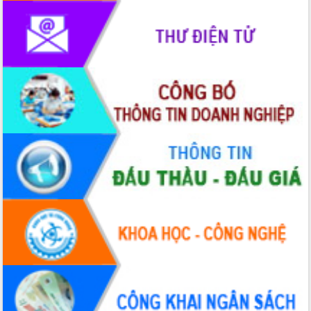
trưởng đạt 5,86% trong năm 2026
UBND tỉnh Đắk Lắk triển khai công tác
quốc phòng, quân sự địa phương năm
2026
Đắk Lắk tập trung toàn lực khắc phục
tồn tại IUU, sẵn sàng làm việc với
Đoàn thanh tra EC
Chủ tịch UBND tỉnh Tạ Anh Tuấn thăm,
chúc mừng các bệnh viện nhân Ngày
Thầy thuốc Việt Nam
Rộn ràng lễ hội truyền thống Sông
nước Đà Nông lần thứ I năm 2026
Kỳ họp Chuyên đề lần thứ Năm, HĐND
tỉnh Đắk Lắk thông qua các nghị quyết
quan trọng
Thống nhất danh sách giới thiệu ứng
cử đại biểu Quốc hội khoá XVI và đại
biểu HĐND tỉnh Đắk Lắk, nhiệm kỳ
2026-2031
Phát động hai phong trào thi đua quan