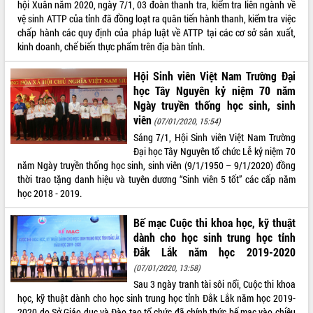
hội Xuân năm 2020, ngày 7/1, 03 đoàn thanh tra, kiểm tra liên ngành về
vệ sinh ATTP của tỉnh đã đồng loạt ra quân tiến hành thanh, kiểm tra việc
VIDEO
chấp hành các quy định của pháp luật về ATTP tại các cơ sở sản xuất,
kinh doanh, chế biến thực phẩm trên địa bàn tỉnh.
Hội Sinh viên Việt Nam Trường Đại
học Tây Nguyên kỷ niệm 70 năm
Ngày truyền thống học sinh, sinh
viên
(07/01/2020, 15:54)
Sáng 7/1, Hội Sinh viên Việt Nam Trường
Đại học Tây Nguyên tổ chức Lễ kỷ niệm 70
Trailer Lễ hội Sầu riêng Đắk Lắk năm
năm Ngày truyền thống học sinh, sinh viên (9/1/1950 – 9/1/2020) đồng
2026
thời trao tặng danh hiệu và tuyên dương “Sinh viên 5 tốt” các cấp năm
Khám bệnh, cấp phát thuốc miễn phí
học 2018 - 2019.
và tặng quà người dân xã Cư Pui
Hội nghị UBND tỉnh Đắk Lắk thường kỳ
Bế mạc Cuộc thi khoa học, kỹ thuật
tháng 7/2026
dành cho học sinh trung học tỉnh
Đắk Lắk năm học 2019-2020
Lễ truy tặng danh hiệu “Bà Mẹ Việt
ALBUM ẢNH
Nam Anh hùng” và trao Huân chương
(07/01/2020, 13:58)
Lao động
Sau 3 ngày tranh tài sôi nổi, Cuộc thi khoa
UBND tỉnh Đắk Lắk triển khai nhiệm
học, kỹ thuật dành cho học sinh trung học tỉnh Đắk Lắk năm học 2019-
vụ 6 tháng cuối năm 2026
2020 do Sở Giáo dục và Đào tạo tổ chức đã chính thức bế mạc vào chiều