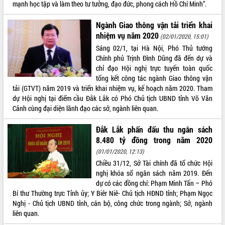
mạnh học tập và làm theo tư tưởng, đạo đức, phong cách Hồ Chí Minh”.
với Tập đoàn Bưu chính Viễn thông
Việt Nam
Ngành Giao thông vận tải triển khai
Thứ trưởng Bộ Y tế làm việc với tỉnh
nhiệm vụ năm 2020
(02/01/2020, 15:01)
Đắk Lắk về phát triển nhân lực y tế
Sáng 02/1, tại Hà Nội, Phó Thủ tướng
cho trạm y tế cấp xã
Chính phủ Trịnh Đình Dũng đã đến dự và
Du lịch Đắk Lắk nâng tầm trải nghiệm
chỉ đạo Hội nghị trực tuyến toàn quốc
du khách thông qua Hệ thống cơ sở dữ
tổng kết công tác ngành Giao thông vận
liệu và Bản đồ số
tải (GTVT) năm 2019 và triển khai nhiệm vụ, kế hoạch năm 2020. Tham
Tập huấn ứng dụng trí tuệ nhân tạo (AI)
dự Hội nghị tại điểm cầu Đắk Lắk có Phó Chủ tịch UBND tỉnh Võ Văn
trong thương mại điện tử năm 2026
Cảnh cùng đại diện lãnh đạo các sở, ngành liên quan.
Đoàn đại biểu Quốc hội tỉnh Đắk Lắk
trao đổi thông tin trước Kỳ họp thứ
Đắk Lắk phấn đấu thu ngân sách
nhất, Quốc hội khóa XVI
8.480 tỷ đồng trong năm 2020
Quyết liệt cải cách hành chính, khơi
(01/01/2020, 12:13)
thông nguồn lực phát triển
Chiều 31/12, Sở Tài chính đã tổ chức Hội
Nâng cao hiệu lực, hiệu quả HĐND
nghị khóa sổ ngân sách năm 2019. Đến
tỉnh thông qua hiện đại hóa hành chính
dự có các đồng chí: Phạm Minh Tấn – Phó
Bí thư Thường trực Tỉnh ủy; Y Biêr Niê- Chủ tịch HĐND tỉnh; Phạm Ngọc
Xã Ea Phê gắn cải cách hành chính với
Nghị - Chủ tịch UBND tỉnh, cán bộ, công chức trong ngành; Sở, ngành
chuyển đổi số
liên quan.
Phó Chủ tịch Thường trực UBND tỉnh