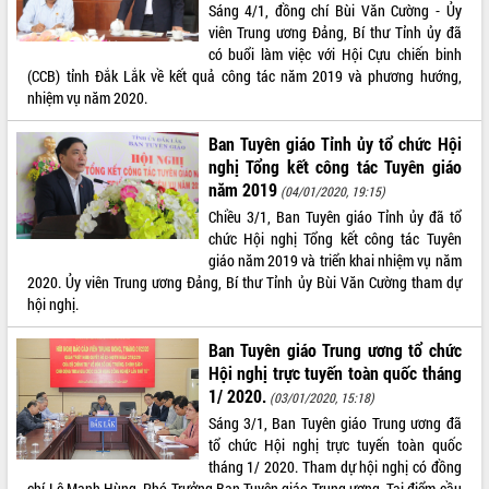
hiện Đề án 06 của Chính phủ
Sáng 4/1, đồng chí Bùi Văn Cường - Ủy
Họp báo thông tin về Hội nghị Công bố
viên Trung ương Đảng, Bí thư Tỉnh ủy đã
Quy hoạch và Xúc tiến đầu tư tỉnh Đắk
có buổi làm việc với Hội Cựu chiến binh
Lắk
(CCB) tỉnh Đắk Lắk về kết quả công tác năm 2019 và phương hướng,
nhiệm vụ năm 2020.
Khơi thông điểm nghẽn, đẩy nhanh
giải ngân vốn khắc phục thiên tai
Ban Tuyên giáo Tỉnh ủy tổ chức Hội
HĐND tỉnh thông qua điều chỉnh Quy
nghị Tổng kết công tác Tuyên giáo
hoạch tỉnh thời kỳ 2021-2030
năm 2019
(04/01/2020, 19:15)
Hội thảo góp ý hồ sơ điều chỉnh quy
Chiều 3/1, Ban Tuyên giáo Tỉnh ủy đã tổ
hoạch tỉnh Đắk Lắk thời kỳ 2021-2030,
chức Hội nghị Tổng kết công tác Tuyên
tầm nhìn đến năm 2050
giáo năm 2019 và triển khai nhiệm vụ năm
Nâng cao hiệu quả hoạt động của các
2020. Ủy viên Trung ương Đảng, Bí thư Tỉnh ủy Bùi Văn Cường tham dự
doanh nghiệp nhà nước
hội nghị.
Hội nghị triển khai kết nối mạng
truyền số liệu chuyên dùng phục vụ cơ
Ban Tuyên giáo Trung ương tổ chức
quan Đảng, Nhà nước
Hội nghị trực tuyến toàn quốc tháng
Lễ phát động chuỗi hoạt động chung
1/ 2020.
(03/01/2020, 15:18)
tay làm sạch môi trường
Sáng 3/1, Ban Tuyên giáo Trung ương đã
Xã Ea Kar bước chuyển mình trong
tổ chức Hội nghị trực tuyến toàn quốc
công tác cải cách hành chính mô hình
tháng 1/ 2020. Tham dự hội nghị có đồng
mới
chí Lê Mạnh Hùng, Phó Trưởng Ban Tuyên giáo Trung ương. Tại điểm cầu