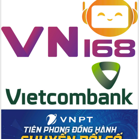
Kỳ họp chuyên đề lần thứ Ba, HĐND
tỉnh khóa X
Bí thư Tỉnh ủy Lương Nguyễn Minh
Triết kiểm tra việc thực hiện chống
khai thác IUU
Hội thảo chuyên đề “Hành trình xuất
khẩu nông sản Việt Nam qua thương
mại điện tử cùng Amazon”
Đại hội Thi đua yêu nước tỉnh Đắk Lắk
lần thứ I (2025-2030)
Đồng chí Lương Nguyễn Minh Triết
được chỉ định làm Bí thư Tỉnh ủy Đắk
Lắk nhiệm kỳ 2025 – 2030
Tập trung triển khai các giải pháp sản
xuất nông nghiệp bền vững, phát thải
thấp
Tọa đàm kỷ niệm 95 năm Ngày thành
lập Hội Liên hiệp Phụ nữ Việt Nam
Đắk Lắk tổ chức Ngày hội Chuyển đổi
số với chủ đề: “Công nghệ số - kiến
tạo tương lai”