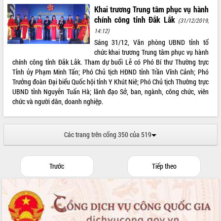
Hồ Thị Nguyên Thảo làm việc tại Trung
Khai trương Trung tâm phục vụ hành
tâm Phục vụ hành chính công xã Ea
chính công tỉnh Đắk Lắk
(31/12/2019,
Phê
14:12)
Xây dựng nền hành chính số đồng
Sáng 31/12, Văn phòng UBND tỉnh tổ
hành cùng nông dân dân, doanh nghiệp
chức khai trương Trung tâm phục vụ hành
Giai đoạn 2026-2030, Đắk Lắk phấn
chính công tỉnh Đắk Lắk. Tham dự buổi Lễ có Phó Bí thư Thường trực
đấu có 77% xã đạt chuẩn nông thôn
Tỉnh ủy Phạm Minh Tấn; Phó Chủ tịch HĐND tỉnh Trần Vĩnh Cảnh; Phó
mới
Trưởng đoàn Đại biểu Quốc hội tỉnh Y Khút Niê; Phó Chủ tịch Thường trực
Chuyển đổi số 'mở đường' cho nông
UBND tỉnh Nguyễn Tuấn Hà; lãnh đạo Sở, ban, ngành, công chức, viên
nghiệp Đắk Lắk tăng trưởng bứt phá
chức và người dân, doanh nghiệp.
Triển khai đồng bộ đo đạc, lập hồ sơ
địa chính, hoàn thiện cơ sở dữ liệu đất
đai
Các trang trên cổng 350 của 519
Ứng dụng sinh trắc học - Bước tiến
trong hành trình chuyển đổi số tại Đắk
Lắk
Trước
Tiếp theo
Đắk Lắk nâng cao hiệu quả công tác
Đảng từ Sổ tay đảng viên điện tử
Đắk Lắk đẩy mạnh nuôi biển công
nghệ, hướng tới phát triển thủy sản
bền vững