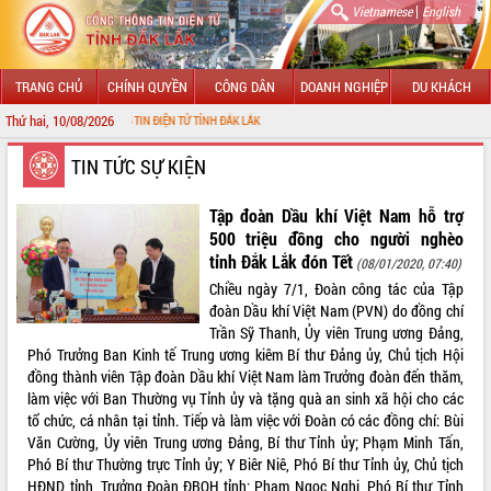
|
Vietnamese
English
TRANG CHỦ
CHÍNH QUYỀN
CÔNG DÂN
DOANH NGHIỆP
DU KHÁCH
Thứ hai, 10/08/2026
ÔNG TIN ĐIỆN TỬ TỈNH ĐẮK LẮK
GIỚI THIỆU
TIN TỨC SỰ KIỆN
LÃNH ĐẠO UBND TỈNH
Tập đoàn Dầu khí Việt Nam hỗ trợ
500 triệu đồng cho người nghèo
TIN TỨC SỰ KIỆN
tỉnh Đắk Lắk đón Tết
(08/01/2020, 07:40)
Chiều ngày 7/1, Đoàn công tác của Tập
SỞ, BAN, NGÀNH
đoàn Dầu khí Việt Nam (PVN) do đồng chí
Trần Sỹ Thanh, Ủy viên Trung ương Đảng,
UBND CÁC XÃ, PHƯỜNG
Phó Trưởng Ban Kinh tế Trung ương kiêm Bí thư Đảng ủy, Chủ tịch Hội
đồng thành viên Tập đoàn Dầu khí Việt Nam làm Trưởng đoàn đến thăm,
THÔNG TIN CHỈ ĐẠO ĐIỀU HÀNH
làm việc với Ban Thường vụ Tỉnh ủy và tặng quà an sinh xã hội cho các
tổ chức, cá nhân tại tỉnh. Tiếp và làm việc với Đoàn có các đồng chí: Bùi
HỆ THỐNG VĂN BẢN
Văn Cường, Ủy viên Trung ương Đảng, Bí thư Tỉnh ủy; Phạm Minh Tấn,
Phó Bí thư Thường trực Tỉnh ủy; Y Biêr Niê, Phó Bí thư Tỉnh ủy, Chủ tịch
VĂN BẢN HĐND TỈNH
HĐND tỉnh, Trưởng Đoàn ĐBQH tỉnh; Phạm Ngọc Nghị, Phó Bí thư Tỉnh