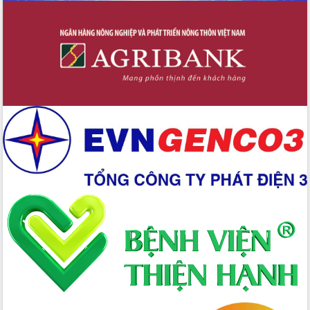
Công bố quyết định của Ban Thường
vụ Tỉnh ủy về công tác cán bộ
Nâng cao trách nhiệm người đứng
đầu, phát huy tinh thần chủ động,
sáng tạo để đảm bảo tiến độ giải ngân
vốn đầu tư công năm 2025
Sở Công Thương đột phá số hóa 100%
thủ tục trực tuyến lấy sự hài lòng của
doanh nghiệp làm thước đo phục vụ
Đảm bảo công tác bầu cử triển khai
đúng tiến độ, quy trình theo luật định
Ban Tuyên giáo và Dân vận Trung ương
tập huấn công tác khoa giáo năm 2025
Đắk Lắk hưởng ứng Ngày Pháp luật
Việt Nam 2025 và biểu dương 25 tập
thể, cá nhân tiêu biểu
Hội nghị lần thứ nhất Ban Chỉ đạo
công tác bầu cử tỉnh Đắk Lắk
Hội nghị UBND tỉnh thường kỳ tháng
10 năm 2025