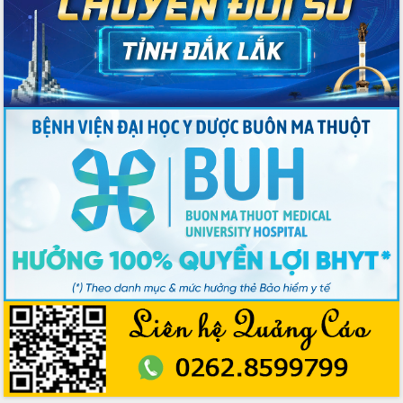
Tập trung phát triển khoa học công
nghệ, đổi mới sáng tạo và chuyển đổi
số lĩnh vực nông nghiệp và môi trường
“Hồ sơ phi địa giới – Bước tiến mới
trong cải cách hành chính”
Phó Chủ tịch UBND tỉnh Nguyễn Thiên
Văn kiểm tra công tác chống khai thác
IUU và nuôi trồng thủy sản
Tăng cường các giải pháp nhằm phát
triển hiệu quả khoa học, công nghệ,
đổi mới sáng tạo và chuyển đổi số
Tỉnh Đắk Lắk hiện đại hóa y tế từ bệnh
án điện tử
Tập huấn công tác đối ngoại và tuyên
truyền quản lý biên giới, biển đảo
Nhiều cách làm hay trong chuyển đổi
số vì người dân
Quyết tâm phấn đấu hoàn thành thắng
lợi các mục tiêu, nhiệm vụ Nghị quyết
Đại hội đại biểu Đảng bộ tỉnh Đắk Lắk