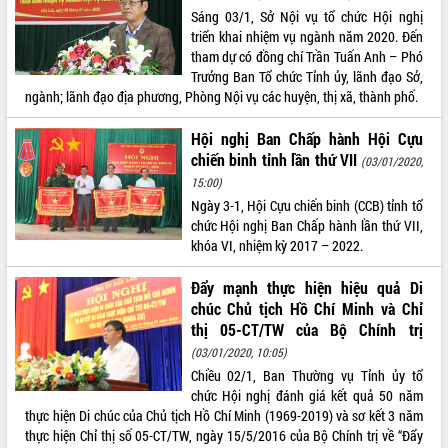
Định vị cà phê Việt Nam như một “di
Sáng 03/1, Sở Nội vụ tổ chức Hội nghị
sản sống” trong dòng chảy toàn cầu
triển khai nhiệm vụ ngành năm 2020. Đến
Xây dựng nông thôn mới: Nâng cao đời
tham dự có đồng chí Trần Tuấn Anh – Phó
sống người dân từ những mô hình thiết
Trưởng Ban Tổ chức Tỉnh ủy, lãnh đạo Sở,
thực
ngành; lãnh đạo địa phương, Phòng Nội vụ các huyện, thị xã, thành phố.
Quyết liệt tháo gỡ vướng mắc, đẩy
nhanh tiến độ các dự án trọng điểm
Hội nghị Ban Chấp hành Hội Cựu
trong Khu kinh tế Nam Phú Yên
chiến binh tỉnh lần thứ VII
(03/01/2020,
Hòn Yến phát triển du lịch gắn với bảo
15:00)
tồn biển
Ngày 3-1, Hội Cựu chiến binh (CCB) tỉnh tổ
chức Hội nghị Ban Chấp hành lần thứ VII,
Lấy ý kiến điều chỉnh Quy hoạch tỉnh
khóa VI, nhiệm kỳ 2017 – 2022.
Đắk Lắk thời kỳ 2021-2030, tầm nhìn
đến năm 2050
Đẩy mạnh thực hiện hiệu quả Di
Phát động chiến dịch 30 ngày đêm
chúc Chủ tịch Hồ Chí Minh và Chỉ
giải phóng mặt bằng Tuyến đường bộ
thị 05-CT/TW của Bộ Chính trị
ven biển
(03/01/2020, 10:05)
Đắk Lắk nỗ lực thúc đẩy tăng trưởng
Chiều 02/1, Ban Thường vụ Tỉnh ủy tổ
kinh tế từ 10% trở lên trong Quý
chức Hội nghị đánh giá kết quả 50 năm
II/2026
thực hiện Di chúc của Chủ tịch Hồ Chí Minh (1969-2019) và sơ kết 3 năm
Đắk Lắk ký kết thỏa thuận hợp tác về
thực hiện Chỉ thị số 05-CT/TW, ngày 15/5/2016 của Bộ Chính trị về “Đẩy
chuyển đổi số giai đoạn 2026 – 2030