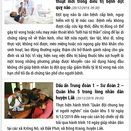
thuật mới trong điều trị bệnh đột
quỵ não
(20/12/2019, 09:30)
Đột quỵ não là căn bệnh cấp tính, nguy
hiểm với tỷ lệ mắc cao. Bệnh nếu không
được cấp cứu kịp thời, điều trị đúng có thể
gây tử vong hoặc nếu may mắn thoát khỏi “lưỡi hái tử thần” cũng để lại di
chứng nặng nề về thần kinh, như: liệt nửa người, tàn tật, khó đi, sống
thực vật, không nói được, méo miệng hoặc nói ngọng gây khó khăn cho
sinh hoạt, lao động thường ngày, thậm chí trở thành gánh nặng cho gia
đình và xã hội. Vì vậy, hiện nay, việc điều trị bằng thuốc tiêu sợi huyết là
một trong những phương pháp được khuyến cáo sử dụng hàng đầu
không chỉ giúp bệnh nhân bị đột quỵ cấp giảm thiểu tỷ lệ tử vong mà còn
hạn chế tối đa di chứng tàn phế cho người bệnh.
Dấu ấn Trung đoàn 1 – Sư đoàn 2 –
Quân khu 5 trong lòng nhân dân
huyện Lắk
(20/12/2019, 09:05)
Thực hiện hành trình "Quân đội chung tay
vì người nghèo" của Quân khu 5 từ ngày
9/12/2019 đến nay các cán bộ chiến sỹ đã
trải qua hành trình 10 ngày giúp nhân dân
tại các xã Krông Nô, xã Đắk Phơi, xã Bông Krang, huyện Lắk.