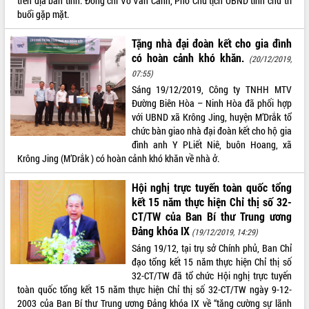
trên địa bàn tỉnh. Đồng chí Võ Văn Cảnh, Phó Chủ tịch UBND tỉnh chủ trì
buổi gặp mặt.
Tặng nhà đại đoàn kết cho gia đình
có hoàn cảnh khó khăn.
(20/12/2019,
07:55)
Sáng 19/12/2019, Công ty TNHH MTV
Đường Biên Hòa – Ninh Hòa đã phối hợp
với UBND xã Krông Jing, huyện M’Drắk tổ
chức bàn giao nhà đại đoàn kết cho hộ gia
đình anh Y PLiết Niê, buôn Hoang, xã
Krông Jing (M’Drắk ) có hoàn cảnh khó khăn về nhà ở.
Hội nghị trực tuyến toàn quốc tổng
kết 15 năm thực hiện Chỉ thị số 32-
CT/TW của Ban Bí thư Trung ương
Đảng khóa IX
(19/12/2019, 14:29)
Sáng 19/12, tại trụ sở Chính phủ, Ban Chỉ
đạo tổng kết 15 năm thực hiện Chỉ thị số
32-CT/TW đã tổ chức Hội nghị trực tuyến
toàn quốc tổng kết 15 năm thực hiện Chỉ thị số 32-CT/TW ngày 9-12-
2003 của Ban Bí thư Trung ương Đảng khóa IX về “tăng cường sự lãnh