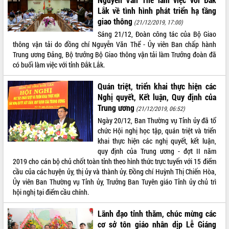
Lắk về tình hình phát triển hạ tầng
giao thông
(21/12/2019, 17:00)
Sáng 21/12, Đoàn công tác của Bộ Giao
thông vận tải do đồng chí Nguyễn Văn Thể - Ủy viên Ban chấp hành
Trung ương Đảng, Bộ trưởng Bộ Giao thông vận tải làm Trưởng đoàn đã
có buổi làm việc với tỉnh Đắk Lắk.
Quán triệt, triển khai thực hiện các
Nghị quyết, Kết luận, Quy định của
Trung ương
(21/12/2019, 06:52)
Ngày 20/12, Ban Thường vụ Tỉnh ủy đã tổ
chức Hội nghị học tập, quán triệt và triển
khai thực hiện các nghị quyết, kết luận,
quy định của Trung ương - đợt II năm
2019 cho cán bộ chủ chốt toàn tỉnh theo hình thức trực tuyến với 15 điểm
cầu của các huyện ủy, thị ủy và thành ủy. Đồng chí Huỳnh Thị Chiến Hòa,
Ủy viên Ban Thường vụ Tỉnh ủy, Trưởng Ban Tuyên giáo Tỉnh ủy chủ trì
hội nghị tại điểm cầu chính.
Lãnh đạo tỉnh thăm, chúc mừng các
cơ sở tôn giáo nhân dịp Lễ Giáng