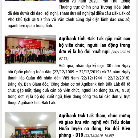
nhiệm vụ năm 2020. Phó Thủ tướng
Thường trực Chính phủ Trương Hòa Bình
ĐIỂM TIN VĂN BẢN
đã đến dự và chỉ đạo Hội nghị. Tham dự Hội nghị tại điểm cầu Đắk Lắk có
Phó Chủ tịch UBND tỉnh Võ Văn Cảnh cùng đại diện lãnh đạo các sở,
QUY HOẠCH - KẾ HOẠCH
ngành liên quan trong tỉnh.
Agribank tỉnh Đắk Lắk gặp mặt cán
bộ viên chức, người lao động trong
đơn vị là bộ đội xuất ngũ
(24/12/2019,
07:51)
Vừa qua, nhân dịp kỷ niệm 30 năm Ngày
hội Quốc phòng toàn dân (22/12/1989 – 22/12/2019) và 75 năm Ngày
thành lập Quân đội nhân dân Việt Nam (22/12/1944 – 22/12/2019).
Đảng ủy, Ban Giám đốc, Công đoàn cơ sở Agribank tỉnh Đắk Lắk đã tổ
chức gặp mặt, tặng quà cán bộ viên chức, người lao động (CBVC, NLĐ)
trong đơn vị là bộ đội xuất ngũ, hiện đang công tác tại các đơn vị trực
thuộc Agribank tỉnh Đắk Lắk.
Agribank Đắk Lắk thăm, chúc mừng
và giao lưu văn nghệ với Tiểu đoàn
Huấn luyện cơ động, Bộ đội Biên
phòng - D19
(23/12/2019, 16:08)