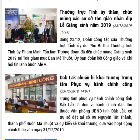
Tất cả:
66085365
Thường trực Tỉnh ủy thăm, chúc
mừng các cơ sở tôn giáo nhân dịp
Lễ Giáng sinh năm 2019
(23/12/2019,
15:14)
Sáng 23/12, Đoàn công tác của Thường
trực Tỉnh ủy do Phó Bí thư Thường trực
Tỉnh ủy Phạm Minh Tấn làm Trưởng đoàn đã đến chúc mừng Giáng sinh
2019 tại Toà giám mục Ban Mê Thuột, Ủy ban đoàn kết Công giáo và Chi
hội tin lành buôn Alê A.
Đắk Lắk chuẩn bị khai trương Trung
tâm Phục vụ hành chính công
(23/12/2019, 14:01)
Trung tâm phục vụ hành chính công tỉnh
Đắk Lắk là đơn vị hành chính đặc thù
thuộc Văn phòng UBND tỉnh Đắk Lắk, có
trụ sở đặt tại số 09 Nguyễn Tất Thành,
thành phố Buôn Ma Thuột và dự kiến sẽ khai trương, đưa vào hoạt động
chính thức vào ngày 31/12/2019.