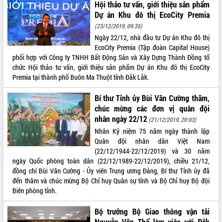
Hội thảo tư vấn, giới thiệu sản phẩm
Dự án Khu đô thị EcoCity Premia
(23/12/2019, 09:35)
Ngày 22/12, nhà đầu tư Dự án Khu đô thị
EcoCity Premia (Tập đoàn Capital House)
phối hợp với Công ty TNHH Bất Động Sản và Xây Dựng Thành Đồng tổ
chức Hội thảo tư vấn, giới thiệu sản phẩm Dự án Khu đô thị EcoCity
Premia tại thành phố Buôn Ma Thuột tỉnh Đắk Lắk.
Bí thư Tỉnh ủy Bùi Văn Cường thăm,
chúc mừng các đơn vị quân đội
nhân ngày 22/12
(21/12/2019, 20:03)
Nhân Kỷ niệm 75 năm ngày thành lập
Quân đội nhân dân Việt Nam
(22/12/1944-22/12/2019) và 30 năm
ngày Quốc phòng toàn dân (22/12/1989-22/12/2019), chiều 21/12,
đồng chí Bùi Văn Cường - Ủy viên Trung ương Đảng, Bí thư Tỉnh ủy đã
đến thăm và chúc mừng Bộ Chỉ huy Quân sự tỉnh và Bộ Chỉ huy Bộ đội
Biên phòng tỉnh.
Bộ trưởng Bộ Giao thông vận tải
Nguyễn Văn Thể làm việc với Đắk