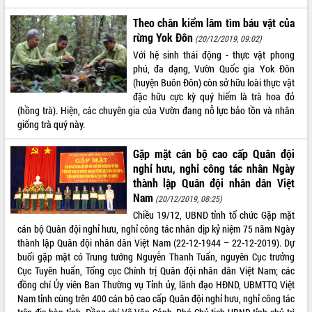
Theo chân kiểm lâm tìm báu vật của
rừng Yok Đôn
(20/12/2019, 09:02)
Với hệ sinh thái động - thực vật phong
phú, đa dạng, Vườn Quốc gia Yok Đôn
(huyện Buôn Đôn) còn sở hữu loài thực vật
đặc hữu cực kỳ quý hiếm là trà hoa đỏ
(hồng trà). Hiện, các chuyên gia của Vườn đang nỗ lực bảo tồn và nhân
giống trà quý này.
Gặp mặt cán bộ cao cấp Quân đội
nghỉ hưu, nghỉ công tác nhân Ngày
thành lập Quân đội nhân dân Việt
Nam
(20/12/2019, 08:25)
Chiều 19/12, UBND tỉnh tổ chức Gặp mặt
cán bộ Quân đội nghỉ hưu, nghỉ công tác nhân dịp kỷ niệm 75 năm Ngày
thành lập Quân đội nhân dân Việt Nam (22-12-1944 – 22-12-2019). Dự
buổi gặp mặt có Trung tướng Nguyễn Thanh Tuấn, nguyên Cục trưởng
Cục Tuyên huấn, Tổng cục Chính trị Quân đội nhân dân Việt Nam; các
đồng chí Ủy viên Ban Thường vụ Tỉnh ủy, lãnh đạo HĐND, UBMTTQ Việt
Nam tỉnh cùng trên 400 cán bộ cao cấp Quân đội nghỉ hưu, nghỉ công tác