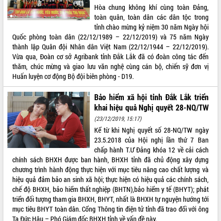
Hòa chung không khí cùng toàn Đảng,
VIDEO
toàn quân, toàn dân các dân tộc trong
tỉnh chào mừng kỷ niệm 30 năm Ngày hội
Không có file video nào để phát.
Quốc phòng toàn dân (22/12/1989 – 22/12/2019) và 75 năm Ngày
thành lập Quân đội Nhân dân Việt Nam (22/12/1944 – 22/12/2019).
ALBUM ẢNH
Vừa qua, Đoàn cơ sở Agribank tỉnh Đắk Lắk đã có đoàn công tác đến
thăm, chúc mừng và giao lưu văn nghệ cùng cán bộ, chiến sỹ đơn vị
Huấn luyện cơ động Bộ đội biên phòng - D19.
Bảo hiểm xã hội tỉnh Đắk Lắk triển
khai hiệu quả Nghị quyết 28-NQ/TW
(23/12/2019, 15:17)
Kể từ khi Nghị quyết số 28-NQ/TW ngày
23.5.2018 của Hội nghị lần thứ 7 Ban
chấp hành T.Ư Đảng khóa 12 về cải cách
LIÊN KẾT WEB
chính sách BHXH được ban hành, BHXH tỉnh đã chủ động xây dựng
chương trình hành động thực hiện với mục tiêu nâng cao chất lượng và
hiệu quả đảm bảo an sinh xã hội; thực hiện có hiệu quả các chính sách,
chế độ BHXH, bảo hiểm thất nghiệp (BHTN),bảo hiểm y tế (BHYT); phát
THỐNG KÊ TRUY CẬP
triển đối tượng tham gia BHXH, BHYT, nhất là BHXH tự nguyện hướng tới
mục tiêu BHYT toàn dân. Cổng Thông tin điện tử tỉnh đã trao đổi với ông
Hôm nay:
40042
Tạ Đức Hậu – Phó Giám đốc BHXH tỉnh về vấn đề này.