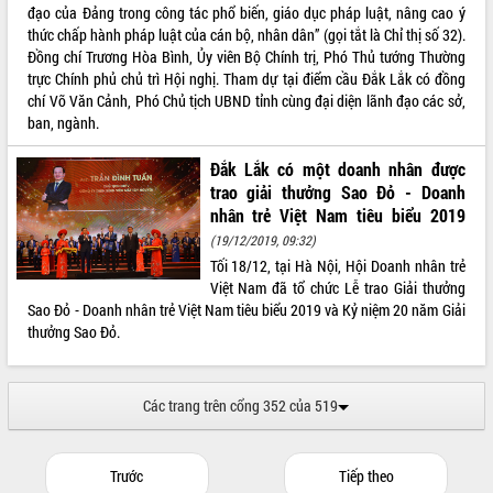
đạo của Đảng trong công tác phổ biến, giáo dục pháp luật, nâng cao ý
thức chấp hành pháp luật của cán bộ, nhân dân” (gọi tắt là Chỉ thị số 32).
Đồng chí Trương Hòa Bình, Ủy viên Bộ Chính trị, Phó Thủ tướng Thường
trực Chính phủ chủ trì Hội nghị. Tham dự tại điểm cầu Đắk Lắk có đồng
chí Võ Văn Cảnh, Phó Chủ tịch UBND tỉnh cùng đại diện lãnh đạo các sở,
ban, ngành.
Đắk Lắk có một doanh nhân được
trao giải thưởng Sao Đỏ - Doanh
nhân trẻ Việt Nam tiêu biểu 2019
(19/12/2019, 09:32)
Tối 18/12, tại Hà Nội, Hội Doanh nhân trẻ
Việt Nam đã tổ chức Lễ trao Giải thưởng
Sao Đỏ - Doanh nhân trẻ Việt Nam tiêu biểu 2019 và Kỷ niệm 20 năm Giải
thưởng Sao Đỏ.
Các trang trên cổng 352 của 519
Trước
Tiếp theo