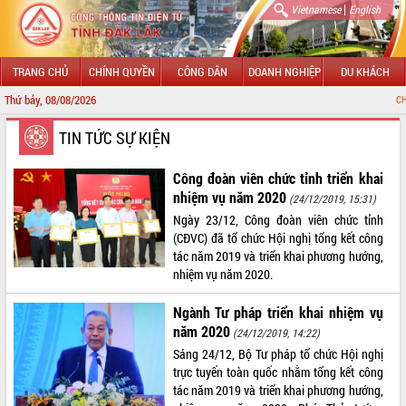
|
Vietnamese
English
TRANG CHỦ
CHÍNH QUYỀN
CÔNG DÂN
DOANH NGHIỆP
DU KHÁCH
Thứ bảy, 08/08/2026
CHÀO MỪNG ĐẾN VỚI CỔN
GIỚI THIỆU
TIN TỨC SỰ KIỆN
LÃNH ĐẠO UBND TỈNH
Công đoàn viên chức tỉnh triển khai
nhiệm vụ năm 2020
(24/12/2019, 15:31)
TIN TỨC SỰ KIỆN
Ngày 23/12, Công đoàn viên chức tỉnh
(CĐVC) đã tổ chức Hội nghị tổng kết công
SỞ, BAN, NGÀNH
tác năm 2019 và triển khai phương hướng,
nhiệm vụ năm 2020.
UBND CÁC XÃ, PHƯỜNG
Ngành Tư pháp triển khai nhiệm vụ
THÔNG TIN CHỈ ĐẠO ĐIỀU HÀNH
năm 2020
(24/12/2019, 14:22)
Sáng 24/12, Bộ Tư pháp tổ chức Hội nghị
HỆ THỐNG VĂN BẢN
trực tuyến toàn quốc nhằm tổng kết công
tác năm 2019 và triển khai phương hướng,
VĂN BẢN HĐND TỈNH