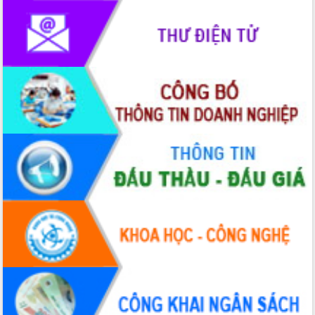
trưởng đạt 5,86% trong năm 2026
UBND tỉnh Đắk Lắk triển khai công tác
quốc phòng, quân sự địa phương năm
2026
Đắk Lắk tập trung toàn lực khắc phục
tồn tại IUU, sẵn sàng làm việc với
Đoàn thanh tra EC
Chủ tịch UBND tỉnh Tạ Anh Tuấn thăm,
chúc mừng các bệnh viện nhân Ngày
Thầy thuốc Việt Nam
Rộn ràng lễ hội truyền thống Sông
nước Đà Nông lần thứ I năm 2026
Kỳ họp Chuyên đề lần thứ Năm, HĐND
tỉnh Đắk Lắk thông qua các nghị quyết
quan trọng
Thống nhất danh sách giới thiệu ứng
cử đại biểu Quốc hội khoá XVI và đại
biểu HĐND tỉnh Đắk Lắk, nhiệm kỳ
2026-2031
Phát động hai phong trào thi đua quan