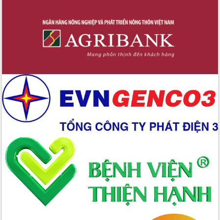
Công bố quyết định của Ban Thường
vụ Tỉnh ủy về công tác cán bộ
Nâng cao trách nhiệm người đứng
đầu, phát huy tinh thần chủ động,
sáng tạo để đảm bảo tiến độ giải ngân
vốn đầu tư công năm 2025
Sở Công Thương đột phá số hóa 100%
thủ tục trực tuyến lấy sự hài lòng của
doanh nghiệp làm thước đo phục vụ
Đảm bảo công tác bầu cử triển khai
đúng tiến độ, quy trình theo luật định
Ban Tuyên giáo và Dân vận Trung ương
tập huấn công tác khoa giáo năm 2025
Đắk Lắk hưởng ứng Ngày Pháp luật
Việt Nam 2025 và biểu dương 25 tập
thể, cá nhân tiêu biểu
Hội nghị lần thứ nhất Ban Chỉ đạo
công tác bầu cử tỉnh Đắk Lắk
Hội nghị UBND tỉnh thường kỳ tháng
10 năm 2025