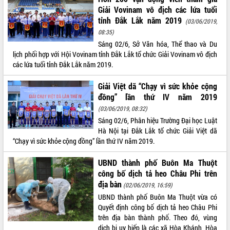
Giải Vovinam vô địch các lứa tuổi
UBND tỉnh họp báo định kỳ tháng 4
tỉnh Đắk Lắk năm 2019
năm 2026
(03/06/2019,
08:35)
Hội thảo khoa học “Giải pháp thúc đẩy
phát triển nền kinh tế xanh tại tỉnh
Sáng 02/6, Sở Văn hóa, Thể thao và Du
Đắk Lắk”
lịch phối hợp với Hội Vovinam tỉnh Đắk Lắk tổ chức Giải Vovinam vô địch
các lứa tuổi tỉnh Đắk Lắk năm 2019.
Tăng cường giám sát, đôn đốc thực
hiện nhiệm vụ quản lý tài sản công
Giải Việt dã “Chạy vì sức khỏe cộng
hàng tuần
đồng” lần thứ IV năm 2019
Tháo gỡ những vướng mắc, đẩy mạnh
(03/06/2019, 08:32)
công tác cải cách thủ tục hành chính
tại Trung tâm Phục vụ hành chính
Sáng 02/6, Phân hiệu Trường Đại học Luật
công tỉnh
Hà Nội tại Đắk Lắk tổ chức Giải Việt dã
“Chạy vì sức khỏe cộng đồng” lần thứ IV năm 2019.
Đắk Lắk: Tôn vinh 46 giải pháp tại Hội
thi Sáng tạo Kỹ thuật 2024 - 2025
UBND thành phố Buôn Ma Thuột
Đắk Lắk rà soát, điều chỉnh Đề án 190
công bố dịch tả heo Châu Phi trên
về phát triển nuôi trồng thủy sản
địa bàn
(02/06/2019, 16:59)
Phó Chủ tịch UBND tỉnh Đắk Lắk
UBND thành phố Buôn Ma Thuột vừa có
Trương Công Thái kiểm tra thực địa
Quyết định công bố dịch tả heo Châu Phi
Dự án cao tốc Khánh Hòa - Buôn Ma
trên địa bàn thành phố. Theo đó, vùng
Thuột
dịch bị uy hiếp là các xã Hòa Khánh, Hòa