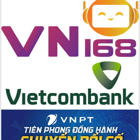
Kỳ họp chuyên đề lần thứ Ba, HĐND
tỉnh khóa X
Bí thư Tỉnh ủy Lương Nguyễn Minh
Triết kiểm tra việc thực hiện chống
khai thác IUU
Hội thảo chuyên đề “Hành trình xuất
khẩu nông sản Việt Nam qua thương
mại điện tử cùng Amazon”
Đại hội Thi đua yêu nước tỉnh Đắk Lắk
lần thứ I (2025-2030)
Đồng chí Lương Nguyễn Minh Triết
được chỉ định làm Bí thư Tỉnh ủy Đắk
Lắk nhiệm kỳ 2025 – 2030
Tập trung triển khai các giải pháp sản
xuất nông nghiệp bền vững, phát thải
thấp
Tọa đàm kỷ niệm 95 năm Ngày thành
lập Hội Liên hiệp Phụ nữ Việt Nam
Đắk Lắk tổ chức Ngày hội Chuyển đổi
số với chủ đề: “Công nghệ số - kiến
tạo tương lai”