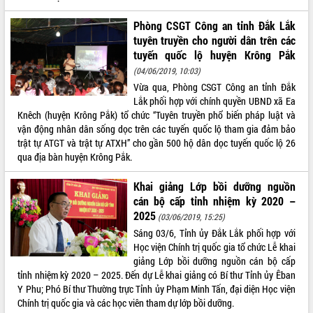
sầu riêng tại Đắk Lắk
Trình diễn nghệ thuật chế biến các
Phòng CSGT Công an tỉnh Đắk Lắk
món ăn từ sầu riêng
tuyên truyền cho người dân trên các
Đắk Lắk công bố Quy hoạch và xúc
tuyến quốc lộ huyện Krông Pắk
tiến đầu tư tỉnh
(04/06/2019, 10:03)
Ngành cá ngừ Đắk Lắk chủ động thích
Vừa qua, Phòng CSGT Công an tỉnh Đắk
ứng để giữ vững thị trường xuất khẩu
Lắk phối hợp với chính quyền UBND xã Ea
Knêch (huyện Krông Pắk) tổ chức “Tuyên truyền phổ biến pháp luật và
Diễn đàn Kinh tế tư nhân Việt Nam đột
vận động nhân dân sống dọc trên các tuyến quốc lộ tham gia đảm bảo
phá cơ chế - Hợp tác công tư
trật tự ATGT và trật tự ATXH” cho gần 500 hộ dân dọc tuyến quốc lộ 26
Đề án 06 tạo bước ngoặt đột phá trong
qua địa bàn huyện Krông Pắk.
cải cách hành chính tỉnh Đắk Lắk
Kết nối tour, đẩy mạnh chuyển đổi số
Khai giảng Lớp bồi dưỡng nguồn
để phát triển du lịch Đắk Lắk
cán bộ cấp tỉnh nhiệm kỳ 2020 –
Khởi động Dự án Đầu tư xây dựng hạ
2025
(03/06/2019, 15:25)
tầng kỹ thuật Cụm công nghiệp Tân
Sáng 03/6, Tỉnh ủy Đắk Lắk phối hợp với
Tiến
Học viện Chính trị quốc gia tổ chức Lễ khai
Gặp mặt các cơ quan báo chí nhân Kỷ
giảng Lớp bồi dưỡng nguồn cán bộ cấp
niệm 101 năm Ngày Báo chí Cách
tỉnh nhiệm kỳ 2020 – 2025. Đến dự Lễ khai giảng có Bí thư Tỉnh ủy Êban
mạng Việt Nam
Y Phu; Phó Bí thư Thường trực Tỉnh ủy Phạm Minh Tấn, đại diện Học viện
Đắk Lắk sơ kết 4 năm triển khai thực
Chính trị quốc gia và các học viên tham dự lớp bồi dưỡng.