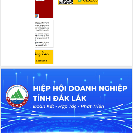
chức sản xuất sầu riêng theo hướng
bền vững
Đẩy nhanh công tác khắc phục, ổn
định đời sống Nhân dân sau bão số 13
Bí thư Tỉnh ủy Lương Nguyễn Minh
Triết dự Ngày hội đại đoàn kết tại
Buôn Đăk Tuôr, xã Cư Pui
Khởi công xây dựng Trường Phổ thông
nội trú liên cấp tiểu học và THCS xã Ia
Rvê
Phó Thủ tướng Chính phủ Mai Văn
Chính chia sẻ, động viên người dân
chịu ảnh hưởng nặng từ bão số 13
Chủ tịch UBND tỉnh kiểm tra công tác
phòng, chống bão số 13 tại các địa
bàn xung yếu
Tập trung đẩy nhanh giải ngân nguồn
vốn các chương trình mục tiêu quốc
gia
Xã Ea H'leo giữ vững và nâng cao chất
lượng các tiêu chí nông thôn mới