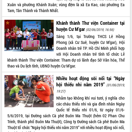
Định vị cà phê Việt Nam như một “di
Xuân và phường Khánh Xuân; vùng đệm là xã Ea Kao, các phường Ea
sản sống” trong dòng chảy toàn cầu
Tam, Tân Thành và Thành Nhất.
Xây dựng nông thôn mới: Nâng cao đời
sống người dân từ những mô hình thiết
Khánh thành Thư viện Container tại
thực
huyện Cư M'gar
(02/06/2019, 16:56)
Quyết liệt tháo gỡ vướng mắc, đẩy
Sáng 1/6, tại Trường THCS Lê Hồng
nhanh tiến độ các dự án trọng điểm
Phong (xã Cư Suê, huyện Cư M’gar), Hội
trong Khu kinh tế Nam Phú Yên
Doanh nhân trẻ TP. Hồ Chí Minh phối hợp
Hòn Yến phát triển du lịch gắn với bảo
với Hội Doanh nhân trẻ tỉnh tổ chức Lễ
tồn biển
khánh thành Thư viện Container. Tham dự có lãnh đạo Sở Văn hóa, Thể
thao và Du lịch tỉnh, UBND huyện Cư M’gar.
Lấy ý kiến điều chỉnh Quy hoạch tỉnh
Đắk Lắk thời kỳ 2021-2030, tầm nhìn
Nhiều hoạt động sôi nổi tại “Ngày
đến năm 2050
hội thiếu nhi năm 2019”
(01/06/2019,
Phát động chiến dịch 30 ngày đêm
19:27)
giải phóng mặt bằng Tuyến đường bộ
ven biển
Nhằm tạo không khí vui tươi, ý nghĩa cho
các cháu thiếu nhi và gia đình nhân Ngày
Đắk Lắk nỗ lực thúc đẩy tăng trưởng
Quốc tế thiếu nhi 01/6, từ ngày 01/6-
kinh tế từ 10% trở lên trong Quý
5/6/2019, tại Đường sách Cà phê Buôn Ma Thuột (hẻm 02 Phan Chu
II/2026
Trinh, thành phố Buôn Ma Thuột), Công ty Đường sách Cà phê Buôn Ma
Đắk Lắk ký kết thỏa thuận hợp tác về
Thuột tổ chức “Ngày hội thiếu nhi năm 2019” với nhiều hoạt động sôi nổi,
chuyển đổi số giai đoạn 2026 – 2030