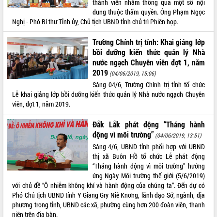
thành viên nhằm thông qua một số nội
Kỳ họp thứ Hai, Hội đồng nhân dân
dung thuộc thẩm quyền. Ông Phạm Ngọc
tỉnh khóa XI quyết nghị nhiều nội dung
Nghị - Phó Bí thư Tỉnh ủy, Chủ tịch UBND tỉnh chủ trì Phiên họp.
quan trọng
Trường Chính trị tỉnh: Khai giảng lớp
Bí thư Tỉnh ủy Lương Nguyễn Minh
bồi dưỡng kiến thức quản lý Nhà
Triết thăm, tặng quà người có công với
nước ngạch Chuyên viên đợt 1, năm
cách mạng
LIÊN KẾT WEB
2019
(04/06/2019, 15:06)
Rà soát, hoàn thiện hệ thống thiết chế
văn hóa, thể thao đáp ứng yêu cầu
Sáng 04/6, Trường Chính trị tỉnh tổ chức
phát triển mới
Lễ khai giảng lớp bồi dưỡng kiến thức quản lý Nhà nước ngạch Chuyên
viên, đợt 1, năm 2019.
Thường trực HĐND tỉnh Đắk Lắk gặp
THỐNG KÊ TRUY CẬP
mặt Đoàn chuyên gia y tế TP. Hồ Chí
Đắk Lắk phát động “Tháng hành
Minh
Hôm nay:
26916
động vì môi trường”
(04/06/2019, 13:51)
Lễ truy điệu và an táng hài cốt liệt sĩ
Tất cả:
66112584
Sáng 4/6, UBND tỉnh phối hợp với UBND
tại Nghĩa trang Liệt sĩ xã Sơn Hòa
thị xã Buôn Hồ tổ chức Lễ phát động
Bàn giải pháp tháo gỡ khó khăn trong
“Tháng hành động vì môi trường” hưởng
xuất khẩu sầu riêng và triển khai quy
ứng Ngày Môi trường thế giới (5/6/2019)
định EUDR
với chủ đề “Ô nhiễm không khí và hành động của chúng ta”. Đến dự có
Thứ trưởng Bộ Nông nghiệp và Môi
Phó Chủ tịch UBND tỉnh Y Giang Gry Niê Knơng, lãnh đạo Sở, ngành, địa
trường Nguyễn Hoàng Hiệp khảo sát
phương trong tỉnh, UBND các xã, phường cùng hơn 200 đoàn viên, thanh
vùng trồng và doanh nghiệp đóng gói
niên trên địa bàn.