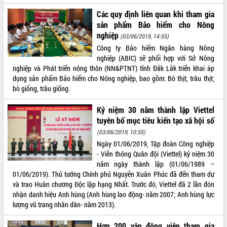
hiện Đề án 06 của Chính phủ
Các quy định liên quan khi tham gia
Họp báo thông tin về Hội nghị Công bố
Quy hoạch và Xúc tiến đầu tư tỉnh Đắk
sản phẩm Bảo hiểm cho Nông
Lắk
nghiệp
(03/06/2019, 14:55)
Khơi thông điểm nghẽn, đẩy nhanh
Công ty Bảo hiểm Ngân hàng Nông
giải ngân vốn khắc phục thiên tai
nghiệp (ABIC) sẽ phối hợp với Sở Nông
nghiệp và Phát triển nông thôn (NN&PTNT) tỉnh Đắk Lắk triển khai áp
HĐND tỉnh thông qua điều chỉnh Quy
dụng sản phẩm Bảo hiểm cho Nông nghiệp, bao gồm: Bò thịt, trâu thịt;
hoạch tỉnh thời kỳ 2021-2030
bò giống, trâu giống.
Hội thảo góp ý hồ sơ điều chỉnh quy
hoạch tỉnh Đắk Lắk thời kỳ 2021-2030,
Kỷ niệm 30 năm thành lập Viettel
tầm nhìn đến năm 2050
tuyên bố mục tiêu kiến tạo xã hội số
Nâng cao hiệu quả hoạt động của các
(03/06/2019, 10:55)
doanh nghiệp nhà nước
Ngày 01/06/2019, Tập đoàn Công nghiệp
Hội nghị triển khai kết nối mạng
- Viễn thông Quân đội (Viettel) kỷ niệm 30
truyền số liệu chuyên dùng phục vụ cơ
năm ngày thành lập (01/06/1989 –
quan Đảng, Nhà nước
01/06/2019). Thủ tướng Chính phủ Nguyễn Xuân Phúc đã đến tham dự
Lễ phát động chuỗi hoạt động chung
và trao Huân chương Độc lập hạng Nhất. Trước đó, Viettel đã 2 lần đón
tay làm sạch môi trường
nhận danh hiệu Anh hùng (Anh hùng lao động- năm 2007; Anh hùng lực
Xã Ea Kar bước chuyển mình trong
lượng vũ trang nhân dân- năm 2013).
công tác cải cách hành chính mô hình
mới
Hơn 200 vận động viên tham gia