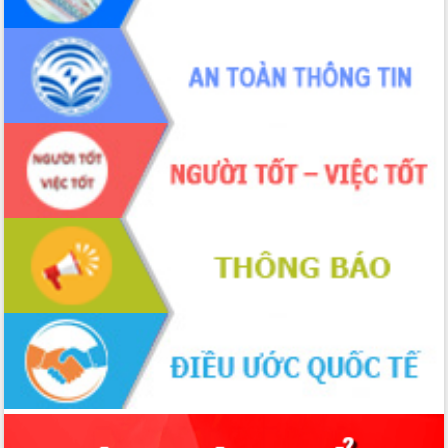
trọng trong kỷ nguyên mới
Hội nghị lần thứ tư Ban Chỉ đạo công
tác bầu cử tỉnh Đắk Lắk
Hội nghị Báo cáo viên Trung ương
tháng 01/2026
Phó Thủ tướng Hồ Quốc Dũng đánh giá
cao kết quả Chiến dịch Quang Trung
tại Đắk Lắk
Hội nghị Ban Chấp hành Đảng bộ tỉnh
Đắk Lắk lần thứ 2 (mở rộng)
Tập trung giải phóng mặt bằng, đẩy
nhanh tiến độ Tuyến đường bộ ven
biển
Gỡ khó, khởi công xây dựng, sửa chữa
toàn bộ nhà ở cho hộ dân đúng tiến độ
đề ra
UBND tỉnh Đắk Lắk tổng kết công tác
quốc phòng, quân sự địa phương năm
2025
Tập trung triển khai quyết liệt, đồng bộ
các giải pháp nhằm thực hiện hiệu quả