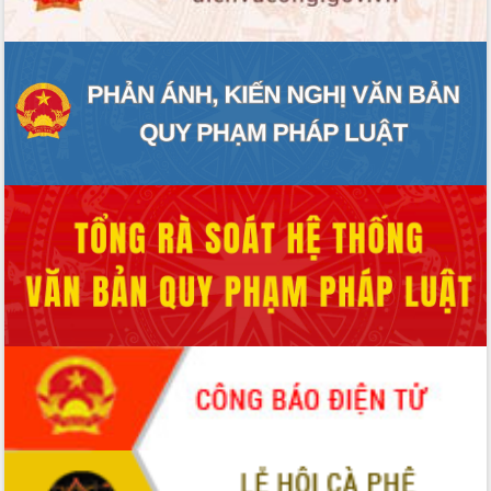
Tập huấn nâng cao năng lực triển khai
chuyển đổi số cho cán bộ, công chức
cấp xã
Đắk Lắk phát động hưởng ứng Ngày
Quyền của người tiêu dùng Việt Nam
2026
Đẩy mạnh cải cách hành chính, quyết
tâm đạt được mục tiêu tăng trưởng
hai con số trong năm 2026
Tổ chức trang trọng Lễ hội Đền thờ
Lương Văn Chánh năm 2026
Phó Bí thư Tỉnh ủy Đắk Lắk Đỗ Hữu
Huy giữ chức Bí thư Đảng ủy Ủy Ban
Nhân dân tỉnh
Bệnh án điện tử thúc đẩy chuyển đổi
số y tế tại Đắk Lắk
Chuyển đổi số thư viện: Mở rộng
không gian tri thức trong thời đại số
Đánh giá, rút kinh nghiệm công tác tổ
chức diễn tập trước ngày bầu cử