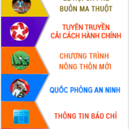
Chương trình “Gặp gỡ hữu nghị –
Friendship Meeting New Year 2026”
Bầu cử Quốc hội và HĐND: Cử tri Đắk
Lắk gửi gắm niềm tin, kỳ vọng vào lá
phiếu
Đắk Lắk sẵn sàng các điều kiện cho
Ngày hội bầu cử đại biểu Quốc hội
khóa XVI và HĐND các cấp nhiệm kỳ
2026-2031
Đảm bảo cuộc bầu cử đại biểu Quốc
hội và đại biểu HĐND các cấp diễn ra
an toàn, hiệu quả, đúng quy định
Thủ tướng Chính phủ Phạm Minh Chính
kiểm tra, chỉ đạo hoàn thành các dự
án cao tốc và thăm khu tái định cư tại
Đắk Lắk
Sôi nổi Hội đua ngựa truyền thống Gò
Thì Thùng mừng Xuân Bính Ngọ 2026
Lãnh đạo tỉnh dâng hương tưởng niệm
tại Đập Đồng Cam đầu Xuân Bính Ngọ
Ngành nông nghiệp phấn đấu tăng