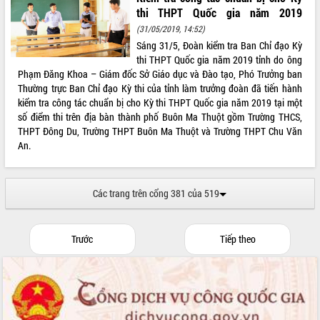
Hồ Thị Nguyên Thảo làm việc tại Trung
thi THPT Quốc gia năm 2019
tâm Phục vụ hành chính công xã Ea
(31/05/2019, 14:52)
Phê
Sáng 31/5, Đoàn kiểm tra Ban Chỉ đạo Kỳ
Xây dựng nền hành chính số đồng
thi THPT Quốc gia năm 2019 tỉnh do ông
hành cùng nông dân dân, doanh nghiệp
Phạm Đăng Khoa – Giám đốc Sở Giáo dục và Đào tạo, Phó Trưởng ban
Giai đoạn 2026-2030, Đắk Lắk phấn
Thường trực Ban Chỉ đạo Kỳ thi của tỉnh làm trưởng đoàn đã tiến hành
đấu có 77% xã đạt chuẩn nông thôn
kiểm tra công tác chuẩn bị cho Kỳ thi THPT Quốc gia năm 2019 tại một
mới
số điểm thi trên địa bàn thành phố Buôn Ma Thuột gồm Trường THCS,
Chuyển đổi số 'mở đường' cho nông
THPT Đông Du, Trường THPT Buôn Ma Thuột và Trường THPT Chu Văn
nghiệp Đắk Lắk tăng trưởng bứt phá
An.
Triển khai đồng bộ đo đạc, lập hồ sơ
địa chính, hoàn thiện cơ sở dữ liệu đất
đai
Các trang trên cổng 381 của 519
Ứng dụng sinh trắc học - Bước tiến
trong hành trình chuyển đổi số tại Đắk
Lắk
Trước
Tiếp theo
Đắk Lắk nâng cao hiệu quả công tác
Đảng từ Sổ tay đảng viên điện tử
Đắk Lắk đẩy mạnh nuôi biển công
nghệ, hướng tới phát triển thủy sản
bền vững