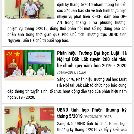
định kỳ tháng 5/2019 nhằm thông tin đến
VIDEO
các cơ quan báo chí về tình hình thực hiện
nhiệm vụ phát triển KT-XH, đảm bảo QP-
AN trong tháng 5 và phương hướng,
nhiệm vụ tháng 6/2019, đồng thời phản hồi một số nội dung báo chí
phản ánh trong thời gian qua. Phó Chủ tịch Thường trực UBND tỉnh
Nguyễn Tuấn Hà chủ trì buổi họp báo.
Phân hiệu Trường Đại học Luật Hà
Nội tại Đắk Lắk tuyển 200 chỉ tiêu
hệ chính quy năm học 2019 - 2020
Trailer Lễ hội Sầu riêng Đắk Lắk năm
(04/06/2019, 15:25)
2026
Sáng 04/6, Phân hiệu Trường Đại học Luật
Khám bệnh, cấp phát thuốc miễn phí
Hà Nội tại Đắk Lắk tổ chức họp báo cung
và tặng quà người dân xã Cư Pui
cấp thông tin tuyển sinh, tổ chức hoạt động đào tạo của phân hiệu năm
Hội nghị UBND tỉnh Đắk Lắk thường kỳ
học 2019 - 2020.
tháng 7/2026
Lễ truy tặng danh hiệu “Bà Mẹ Việt
UBND tỉnh họp Phiên thường kỳ
ALBUM ẢNH
Nam Anh hùng” và trao Huân chương
tháng 5/2019
(04/06/2019, 15:21)
Lao động
Sáng 4/6, UBND tỉnh tổ chức Phiên họp
UBND tỉnh Đắk Lắk triển khai nhiệm
thường kỳ tháng 5/2019 và lấy ý kiến các
vụ 6 tháng cuối năm 2026