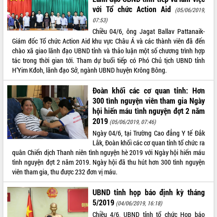
với Tổ chức Action Aid
(05/06/2019,
ĐIỂM TIN VĂN BẢN
07:53)
Chiều 04/6, ông Jagat Ballav Pattanaik-
QUY HOẠCH - KẾ HOẠCH
Giám đốc Tổ chức Action Aid khu vực Châu Á và các thành viên đã đến
chào xã giao lãnh đạo UBND tỉnh và thảo luận một số chương trình hợp
tác trong thời gian tới. Tham dự buổi tiếp có Phó Chủ tịch UBND tỉnh
H’Yim Kđoh, lãnh đạo Sở, ngành UBND huyện Krông Bông.
Đoàn khối các cơ quan tỉnh: Hơn
300 tình nguyện viên tham gia Ngày
hội hiến máu tình nguyện đợt 2 năm
2019
(05/06/2019, 07:46)
Ngày 04/6, tại Trường Cao đẳng Y tế Đắk
Lắk, Đoàn khối các cơ quan tỉnh tổ chức ra
quân Chiến dịch Thanh niên tình nguyện hè 2019 với Ngày hội hiến máu
tình nguyện đợt 2 năm 2019. Ngày hội đã thu hút hơn 300 tình nguyện
viên tham gia, thu được 232 đơn vị máu.
UBND tỉnh họp báo định kỳ tháng
5/2019
(04/06/2019, 16:18)
Chiều 4/6, UBND tỉnh tổ chức Họp báo