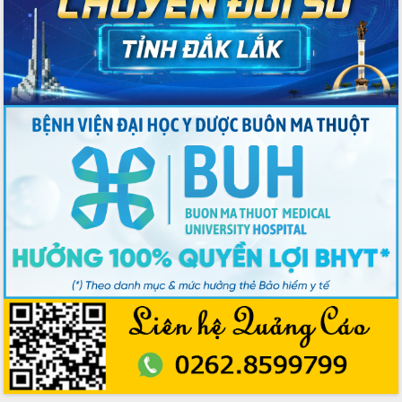
Tập trung phát triển khoa học công
nghệ, đổi mới sáng tạo và chuyển đổi
số lĩnh vực nông nghiệp và môi trường
“Hồ sơ phi địa giới – Bước tiến mới
trong cải cách hành chính”
Phó Chủ tịch UBND tỉnh Nguyễn Thiên
Văn kiểm tra công tác chống khai thác
IUU và nuôi trồng thủy sản
Tăng cường các giải pháp nhằm phát
triển hiệu quả khoa học, công nghệ,
đổi mới sáng tạo và chuyển đổi số
Tỉnh Đắk Lắk hiện đại hóa y tế từ bệnh
án điện tử
Tập huấn công tác đối ngoại và tuyên
truyền quản lý biên giới, biển đảo
Nhiều cách làm hay trong chuyển đổi
số vì người dân
Quyết tâm phấn đấu hoàn thành thắng
lợi các mục tiêu, nhiệm vụ Nghị quyết
Đại hội đại biểu Đảng bộ tỉnh Đắk Lắk