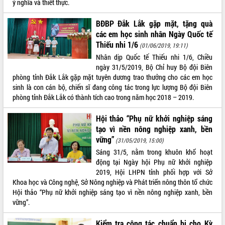
ý nghĩa và thiết thực.
với Tập đoàn Bưu chính Viễn thông
Việt Nam
BĐBP Đắk Lắk gặp mặt, tặng quà
Thứ trưởng Bộ Y tế làm việc với tỉnh
các em học sinh nhân Ngày Quốc tế
Đắk Lắk về phát triển nhân lực y tế
Thiếu nhi 1/6
(01/06/2019, 19:11)
cho trạm y tế cấp xã
Nhân dịp Quốc tế Thiếu nhi 1/6, Chiều
Du lịch Đắk Lắk nâng tầm trải nghiệm
ngày 31/5/2019, Bộ Chỉ huy Bộ đội Biên
du khách thông qua Hệ thống cơ sở dữ
phòng tỉnh Đắk Lắk gặp mặt tuyên dương trao thưởng cho các em học
liệu và Bản đồ số
sinh là con cán bộ, chiến sĩ đang công tác trong lực lượng Bộ đội Biên
Tập huấn ứng dụng trí tuệ nhân tạo (AI)
phòng tỉnh Đắk Lắk có thành tích cao trong năm học 2018 – 2019.
trong thương mại điện tử năm 2026
Đoàn đại biểu Quốc hội tỉnh Đắk Lắk
Hội thảo “Phụ nữ khởi nghiệp sáng
trao đổi thông tin trước Kỳ họp thứ
tạo vì nền nông nghiệp xanh, bền
nhất, Quốc hội khóa XVI
vững”
(31/05/2019, 15:00)
Quyết liệt cải cách hành chính, khơi
Sáng 31/5, nằm trong khuôn khổ hoạt
thông nguồn lực phát triển
động tại Ngày hội Phụ nữ khởi nghiệp
2019, Hội LHPN tỉnh phối hợp với Sở
Nâng cao hiệu lực, hiệu quả HĐND
Khoa học và Công nghệ, Sở Nông nghiệp và Phát triển nông thôn tổ chức
tỉnh thông qua hiện đại hóa hành chính
Hội thảo “Phụ nữ khởi nghiệp sáng tạo vì nền nông nghiệp xanh, bền
Xã Ea Phê gắn cải cách hành chính với
vững”.
chuyển đổi số
Phó Chủ tịch Thường trực UBND tỉnh
Kiểm tra công tác chuẩn bị cho Kỳ