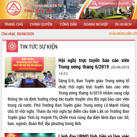
|
Vietnamese
English
TRANG CHỦ
CHÍNH QUYỀN
CÔNG DÂN
DOANH NGHIỆP
DU KHÁCH
Chủ nhật, 09/08/2026
CHÀO MỪNG ĐẾN VỚI CỔNG THÔNG TIN ĐIỆ
GIỚI THIỆU
TIN TỨC SỰ KIỆN
LÃNH ĐẠO UBND TỈNH
Hội nghị trực tuyến báo cáo viên
Trung ương tháng 6/2019
(05/06/2019,
TIN TỨC SỰ KIỆN
14:31)
Sáng 5/6, Ban Tuyên giáo Trung ương tổ
SỞ, BAN, NGÀNH
chức Hội nghị trực tuyến báo cáo viên
Trung ương tháng 6/2019 nhằm cung cấp
UBND CÁC XÃ, PHƯỜNG
thông tin và định hướng công tác tuyên truyền cho đội ngũ báo cáo viên
trong cả nước. Phó Trưởng Ban Tuyên giáo Trung ương Lê Mạnh Hùng
THÔNG TIN CHỈ ĐẠO ĐIỀU HÀNH
chủ trì Hội nghị. Tham dự Hội nghị tại điểm cầu Đắk Lắk có Trưởng Ban
Tuyên giáo Tỉnh ủy Huỳnh Thị Chiến Hoà cùng đại diện lãnh đạo các Sở,
HỆ THỐNG VĂN BẢN
ban, ngành, đoàn thể, địa phương trong tỉnh.
VĂN BẢN HĐND TỈNH
Lãnh đạo UBND tỉnh tiếp và làm việc