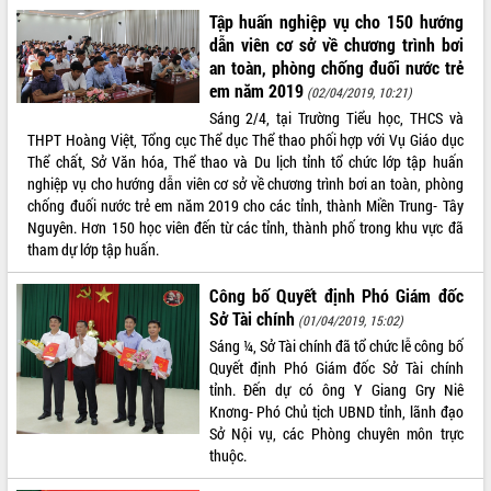
Tập huấn nghiệp vụ cho 150 hướng
Tháo gỡ những vướng mắc, đẩy mạnh
công tác cải cách thủ tục hành chính
dẫn viên cơ sở về chương trình bơi
tại Trung tâm Phục vụ hành chính
an toàn, phòng chống đuối nước trẻ
công tỉnh
em năm 2019
(02/04/2019, 10:21)
Đắk Lắk: Tôn vinh 46 giải pháp tại Hội
Sáng 2/4, tại Trường Tiểu học, THCS và
thi Sáng tạo Kỹ thuật 2024 - 2025
THPT Hoàng Việt, Tổng cục Thể dục Thể thao phối hợp với Vụ Giáo dục
Thể chất, Sở Văn hóa, Thể thao và Du lịch tỉnh tổ chức lớp tập huấn
Đắk Lắk rà soát, điều chỉnh Đề án 190
nghiệp vụ cho hướng dẫn viên cơ sở về chương trình bơi an toàn, phòng
về phát triển nuôi trồng thủy sản
chống đuối nước trẻ em năm 2019 cho các tỉnh, thành Miền Trung- Tây
Phó Chủ tịch UBND tỉnh Đắk Lắk
Nguyên. Hơn 150 học viên đến từ các tỉnh, thành phố trong khu vực đã
Trương Công Thái kiểm tra thực địa
tham dự lớp tập huấn.
Dự án cao tốc Khánh Hòa - Buôn Ma
Thuột
Công bố Quyết định Phó Giám đốc
Định vị cà phê Việt Nam như một “di
Sở Tài chính
(01/04/2019, 15:02)
sản sống” trong dòng chảy toàn cầu
Sáng ¼, Sở Tài chính đã tổ chức lễ công bố
Xây dựng nông thôn mới: Nâng cao đời
Quyết định Phó Giám đốc Sở Tài chính
sống người dân từ những mô hình thiết
tỉnh. Đến dự có ông Y Giang Gry Niê
thực
Knơng- Phó Chủ tịch UBND tỉnh, lãnh đạo
Quyết liệt tháo gỡ vướng mắc, đẩy
Sở Nội vụ, các Phòng chuyên môn trực
nhanh tiến độ các dự án trọng điểm
thuộc.
trong Khu kinh tế Nam Phú Yên