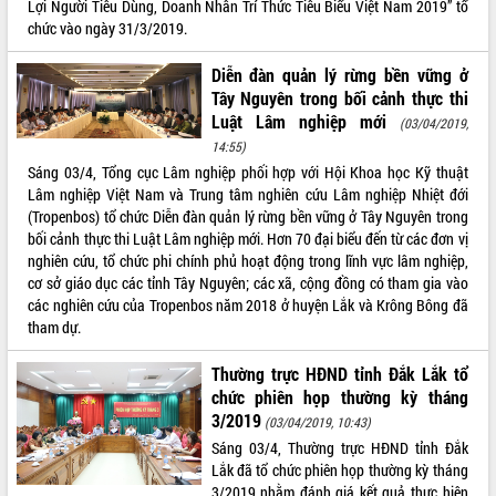
Lợi Người Tiêu Dùng, Doanh Nhân Trí Thức Tiêu Biểu Việt Nam 2019” tổ
phát triển mới
chức vào ngày 31/3/2019.
Thường trực HĐND tỉnh Đắk Lắk gặp
mặt Đoàn chuyên gia y tế TP. Hồ Chí
Diễn đàn quản lý rừng bền vững ở
Minh
Tây Nguyên trong bối cảnh thực thi
THỐNG KÊ TRUY CẬP
Lễ truy điệu và an táng hài cốt liệt sĩ
Luật Lâm nghiệp mới
(03/04/2019,
tại Nghĩa trang Liệt sĩ xã Sơn Hòa
Hôm nay:
13789
14:55)
Bàn giải pháp tháo gỡ khó khăn trong
Tất cả:
Sáng 03/4, Tổng cục Lâm nghiệp phối hợp với Hội Khoa học Kỹ thuật
66099457
xuất khẩu sầu riêng và triển khai quy
Lâm nghiệp Việt Nam và Trung tâm nghiên cứu Lâm nghiệp Nhiệt đới
định EUDR
(Tropenbos) tổ chức Diễn đàn quản lý rừng bền vững ở Tây Nguyên trong
bối cảnh thực thi Luật Lâm nghiệp mới. Hơn 70 đại biểu đến từ các đơn vị
Thứ trưởng Bộ Nông nghiệp và Môi
nghiên cứu, tổ chức phi chính phủ hoạt động trong lĩnh vực lâm nghiệp,
trường Nguyễn Hoàng Hiệp khảo sát
cơ sở giáo dục các tỉnh Tây Nguyên; các xã, cộng đồng có tham gia vào
vùng trồng và doanh nghiệp đóng gói
các nghiên cứu của Tropenbos năm 2018 ở huyện Lắk và Krông Bông đã
sầu riêng tại Đắk Lắk
tham dự.
Trình diễn nghệ thuật chế biến các
món ăn từ sầu riêng
Thường trực HĐND tỉnh Đắk Lắk tổ
Đắk Lắk công bố Quy hoạch và xúc
chức phiên họp thường kỳ tháng
tiến đầu tư tỉnh
3/2019
(03/04/2019, 10:43)
Ngành cá ngừ Đắk Lắk chủ động thích
Sáng 03/4, Thường trực HĐND tỉnh Đắk
ứng để giữ vững thị trường xuất khẩu
Lắk đã tổ chức phiên họp thường kỳ tháng
Diễn đàn Kinh tế tư nhân Việt Nam đột
3/2019 nhằm đánh giá kết quả thực hiện