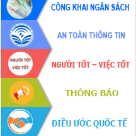
Hội nghị Ban Chấp hành Đảng bộ tỉnh
Đắk Lắk lần thứ 2 (mở rộng)
Tập trung giải phóng mặt bằng, đẩy
nhanh tiến độ Tuyến đường bộ ven
biển
Gỡ khó, khởi công xây dựng, sửa chữa
toàn bộ nhà ở cho hộ dân đúng tiến độ
đề ra
UBND tỉnh Đắk Lắk tổng kết công tác
quốc phòng, quân sự địa phương năm
2025
Tập trung triển khai quyết liệt, đồng bộ
các giải pháp nhằm thực hiện hiệu quả
các nhiệm vụ đề ra năm 2025
Phát huy vai trò của người có uy tín
trong phòng chống tảo hôn và hôn
nhân cận huyết thống
Nông sản Tây Nguyên thu hút doanh
nghiệp nước ngoài
Đắk Lắk định vị thương hiệu du lịch
“Biển – Rừng – Cà phê” trong không