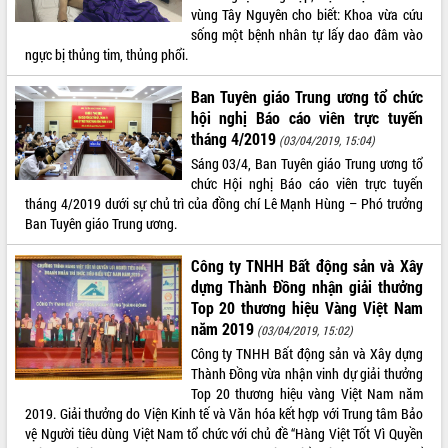
vùng Tây Nguyên cho biết: Khoa vừa cứu
VIDEO
sống một bệnh nhân tự lấy dao đâm vào
ngực bị thủng tim, thủng phổi.
Loading the player...
Ban Tuyên giáo Trung ương tổ chức
Khám bệnh, cấp phát thuốc miễn phí
và tặng quà người dân xã Cư Pui
hội nghị Báo cáo viên trực tuyến
tháng 4/2019
Hội nghị UBND tỉnh Đắk Lắk thường kỳ
(03/04/2019, 15:04)
tháng 7/2026
Sáng 03/4, Ban Tuyên giáo Trung ương tổ
chức Hội nghị Báo cáo viên trực tuyến
Lễ truy tặng danh hiệu “Bà Mẹ Việt
tháng 4/2019 dưới sự chủ trì của đồng chí Lê Mạnh Hùng – Phó trưởng
Nam Anh hùng” và trao Huân chương
Ban Tuyên giáo Trung ương.
Lao động
ALBUM ẢNH
UBND tỉnh Đắk Lắk triển khai nhiệm
Công ty TNHH Bất động sản và Xây
vụ 6 tháng cuối năm 2026
dựng Thành Đồng nhận giải thưởng
Kỳ họp thứ Hai, Hội đồng nhân dân
Top 20 thương hiệu Vàng Việt Nam
tỉnh khóa XI quyết nghị nhiều nội dung
năm 2019
(03/04/2019, 15:02)
quan trọng
Công ty TNHH Bất động sản và Xây dựng
Bí thư Tỉnh ủy Lương Nguyễn Minh
Thành Đồng vừa nhận vinh dự giải thưởng
Triết thăm, tặng quà người có công với
Top 20 thương hiệu vàng Việt Nam năm
cách mạng
2019. Giải thưởng do Viện Kinh tế và Văn hóa kết hợp với Trung tâm Bảo
Rà soát, hoàn thiện hệ thống thiết chế
vệ Người tiêu dùng Việt Nam tổ chức với chủ đề “Hàng Việt Tốt Vì Quyền
văn hóa, thể thao đáp ứng yêu cầu
LIÊN KẾT WEB