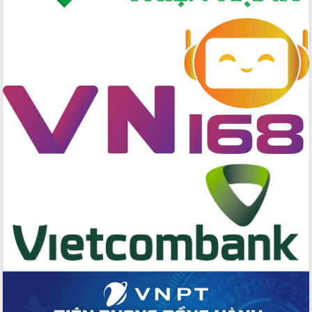
Đại hội Thi đua yêu nước tỉnh Đắk Lắk
lần thứ I (2025-2030)
Đồng chí Lương Nguyễn Minh Triết
được chỉ định làm Bí thư Tỉnh ủy Đắk
Lắk nhiệm kỳ 2025 – 2030
Tập trung triển khai các giải pháp sản
xuất nông nghiệp bền vững, phát thải
thấp
Tọa đàm kỷ niệm 95 năm Ngày thành
lập Hội Liên hiệp Phụ nữ Việt Nam
Đắk Lắk tổ chức Ngày hội Chuyển đổi
số với chủ đề: “Công nghệ số - kiến
tạo tương lai”
Tập trung phát triển khoa học công
nghệ, đổi mới sáng tạo và chuyển đổi
số lĩnh vực nông nghiệp và môi trường
“Hồ sơ phi địa giới – Bước tiến mới
trong cải cách hành chính”
Phó Chủ tịch UBND tỉnh Nguyễn Thiên
Văn kiểm tra công tác chống khai thác
IUU và nuôi trồng thủy sản