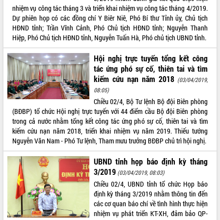
phá cơ chế - Hợp tác công tư
nhiệm vụ công tác tháng 3 và triển khai nhiệm vụ công tác tháng 4/2019.
Đề án 06 tạo bước ngoặt đột phá trong
Dự phiên họp có các đồng chí Y Biêr Niê, Phó Bí thư Tỉnh ủy, Chủ tịch
cải cách hành chính tỉnh Đắk Lắk
HĐND tỉnh; Trần Vĩnh Cảnh, Phó Chủ tịch HĐND tỉnh; Nguyễn Thanh
Hiệp, Phó Chủ tịch HĐND tỉnh, Nguyễn Tuấn Hà, Phó chủ tịch UBND tỉnh.
Kết nối tour, đẩy mạnh chuyển đổi số
để phát triển du lịch Đắk Lắk
Hội nghị trực tuyến tổng kết công
Khởi động Dự án Đầu tư xây dựng hạ
tác ứng phó sự cố, thiên tai và tìm
tầng kỹ thuật Cụm công nghiệp Tân
kiếm cứu nạn năm 2018
(03/04/2019,
Tiến
08:05)
Gặp mặt các cơ quan báo chí nhân Kỷ
Chiều 02/4, Bộ Tư lệnh Bộ đội Biên phòng
niệm 101 năm Ngày Báo chí Cách
(BĐBP) tổ chức Hội nghị trực tuyến với 44 điểm cầu Bộ đội Biên phòng
mạng Việt Nam
trong cả nước nhằm tổng kết công tác ứng phó sự cố, thiên tai và tìm
Đắk Lắk sơ kết 4 năm triển khai thực
kiếm cứu nạn năm 2018, triển khai nhiệm vụ năm 2019. Thiếu tướng
hiện Đề án 06 của Chính phủ
Nguyễn Văn Nam - Phó Tư lệnh, Tham mưu trưởng BĐBP chủ trì hội nghị.
Họp báo thông tin về Hội nghị Công bố
Quy hoạch và Xúc tiến đầu tư tỉnh Đắk
UBND tỉnh họp báo định kỳ tháng
Lắk
3/2019
(03/04/2019, 08:03)
Khơi thông điểm nghẽn, đẩy nhanh
Chiều 02/4, UBND tỉnh tổ chức Họp báo
giải ngân vốn khắc phục thiên tai
định kỳ tháng 3/2019 nhằm thông tin đến
HĐND tỉnh thông qua điều chỉnh Quy
các cơ quan báo chí về tình hình thực hiện
hoạch tỉnh thời kỳ 2021-2030
nhiệm vụ phát triển KT-XH, đảm bảo QP-