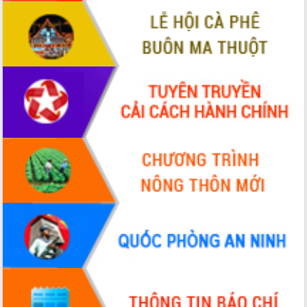
2026-2031
Đảm bảo cuộc bầu cử đại biểu Quốc
hội và đại biểu HĐND các cấp diễn ra
an toàn, hiệu quả, đúng quy định
Thủ tướng Chính phủ Phạm Minh Chính
kiểm tra, chỉ đạo hoàn thành các dự
án cao tốc và thăm khu tái định cư tại
Đắk Lắk
Sôi nổi Hội đua ngựa truyền thống Gò
Thì Thùng mừng Xuân Bính Ngọ 2026
Lãnh đạo tỉnh dâng hương tưởng niệm
tại Đập Đồng Cam đầu Xuân Bính Ngọ
Ngành nông nghiệp phấn đấu tăng
trưởng đạt 5,86% trong năm 2026
UBND tỉnh Đắk Lắk triển khai công tác
quốc phòng, quân sự địa phương năm
2026
Đắk Lắk tập trung toàn lực khắc phục
tồn tại IUU, sẵn sàng làm việc với
Đoàn thanh tra EC
Chủ tịch UBND tỉnh Tạ Anh Tuấn thăm,