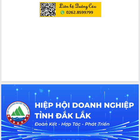
nội trú liên cấp tiểu học và THCS xã Ia
Rvê
Phó Thủ tướng Chính phủ Mai Văn
Chính chia sẻ, động viên người dân
chịu ảnh hưởng nặng từ bão số 13
Chủ tịch UBND tỉnh kiểm tra công tác
phòng, chống bão số 13 tại các địa
bàn xung yếu
Tập trung đẩy nhanh giải ngân nguồn
vốn các chương trình mục tiêu quốc
gia
Xã Ea H'leo giữ vững và nâng cao chất
lượng các tiêu chí nông thôn mới
Công bố quyết định của Ban Thường
vụ Tỉnh ủy về công tác cán bộ
Nâng cao trách nhiệm người đứng
đầu, phát huy tinh thần chủ động,
sáng tạo để đảm bảo tiến độ giải ngân
vốn đầu tư công năm 2025
Sở Công Thương đột phá số hóa 100%
thủ tục trực tuyến lấy sự hài lòng của