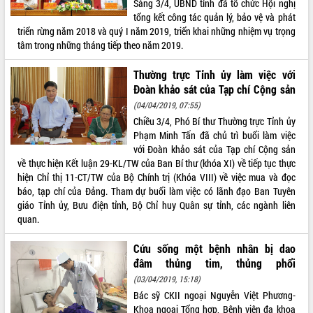
Sáng 3/4, UBND tỉnh đã tổ chức Hội nghị
tổng kết công tác quản lý, bảo vệ và phát
ĐIỂM TIN VĂN BẢN
triển rừng năm 2018 và quý I năm 2019, triển khai những nhiệm vụ trọng
tâm trong những tháng tiếp theo năm 2019.
QUY HOẠCH - KẾ HOẠCH
Thường trực Tỉnh ủy làm việc với
Đoàn khảo sát của Tạp chí Cộng sản
(04/04/2019, 07:55)
Chiều 3/4, Phó Bí thư Thường trực Tỉnh ủy
Phạm Minh Tấn đã chủ trì buổi làm việc
với Đoàn khảo sát của Tạp chí Cộng sản
về thực hiện Kết luận 29-KL/TW của Ban Bí thư (khóa XI) về tiếp tục thực
hiện Chỉ thị 11-CT/TW của Bộ Chính trị (Khóa VIII) về việc mua và đọc
báo, tạp chí của Đảng. Tham dự buổi làm việc có lãnh đạo Ban Tuyên
giáo Tỉnh ủy, Bưu điện tỉnh, Bộ Chỉ huy Quân sự tỉnh, các ngành liên
quan.
Cứu sống một bệnh nhân bị dao
đâm thủng tim, thủng phổi
(03/04/2019, 15:18)
Bác sỹ CKII ngoại Nguyễn Việt Phương-
Khoa ngoại Tổng hợp, Bệnh viện đa khoa