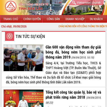
|
Vietnamese
English
TRANG CHỦ
CHÍNH QUYỀN
CÔNG DÂN
DOANH NGHIỆP
DU KHÁCH
Chủ nhật, 09/08/2026
CHÀO MỪNG ĐẾN VỚI CỔNG THÔNG TIN ĐIỆN TỬ TỈNH ĐẮK LẮK
GIỚI THIỆU
TIN TỨC SỰ KIỆN
LÃNH ĐẠO UBND TỈNH
Gần 600 vận động viên tham dự giải
bóng đá, bóng ném học sinh phổ
TIN TỨC SỰ KIỆN
thông năm 2019
(04/04/2019, 16:19)
Sáng 4/4, tại Trường Tiểu học, THCS &
SỞ, BAN, NGÀNH
THPT Hoàng Việt (TP. Buôn Ma Thuột), Sở
Giáo dục và Đào tạo (GD&ĐT) phối hợp
UBND CÁC XÃ, PHƯỜNG
cùng Sở Văn hóa, Thể thao và Du lịch đã tổ chức Lễ khai mạc giải bóng
đá, bóng ném học sinh phổ thông tỉnh Đắk Lắk năm 2019.
THÔNG TIN CHỈ ĐẠO ĐIỀU HÀNH
Tổng kết công tác quản lý, bảo vệ và
HỆ THỐNG VĂN BẢN
phát triển rừng năm 2018
(04/04/2019,
08:23)
VĂN BẢN HĐND TỈNH