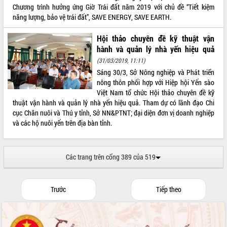
Chuyển đổi số 'mở đường' cho nông
Chương trình hưởng ứng Giờ Trái đất năm 2019 với chủ đề “Tiết kiệm
nghiệp Đắk Lắk tăng trưởng bứt phá
năng lượng, bảo vệ trái đất”, SAVE ENERGY, SAVE EARTH.
Triển khai đồng bộ đo đạc, lập hồ sơ
địa chính, hoàn thiện cơ sở dữ liệu đất
Hội thảo chuyên đề kỹ thuật vận
đai
hành và quản lý nhà yến hiệu quả
Ứng dụng sinh trắc học - Bước tiến
(31/03/2019, 11:11)
trong hành trình chuyển đổi số tại Đắk
Sáng 30/3, Sở Nông nghiệp và Phát triển
Lắk
nông thôn phối hợp với Hiệp hội Yến sào
Đắk Lắk nâng cao hiệu quả công tác
Việt Nam tổ chức Hội thảo chuyên đề kỹ
Đảng từ Sổ tay đảng viên điện tử
thuật vận hành và quản lý nhà yến hiệu quả. Tham dự có lãnh đạo Chi
cục Chăn nuôi và Thú y tỉnh, Sở NN&PTNT; đại diện đơn vị doanh nghiệp
Đắk Lắk đẩy mạnh nuôi biển công
và các hộ nuôi yến trên địa bàn tỉnh.
nghệ, hướng tới phát triển thủy sản
bền vững
Tập huấn nâng cao năng lực triển khai
Các trang trên cổng 389 của 519
chuyển đổi số cho cán bộ, công chức
cấp xã
Đắk Lắk phát động hưởng ứng Ngày
Trước
Tiếp theo
Quyền của người tiêu dùng Việt Nam
2026
Đẩy mạnh cải cách hành chính, quyết
tâm đạt được mục tiêu tăng trưởng