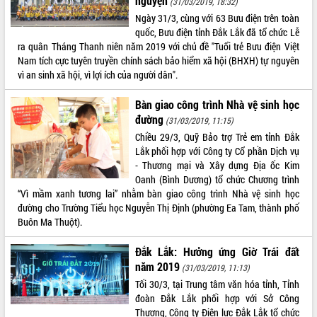
nguyện
(31/03/2019, 18:32)
Tập huấn ứng dụng trí tuệ nhân tạo (AI)
Ngày 31/3, cùng với 63 Bưu điện trên toàn
trong thương mại điện tử năm 2026
quốc, Bưu điện tỉnh Đắk Lắk đã tổ chức Lễ
Đoàn đại biểu Quốc hội tỉnh Đắk Lắk
ra quân Tháng Thanh niên năm 2019 với chủ đề "Tuổi trẻ Bưu điện Việt
trao đổi thông tin trước Kỳ họp thứ
Nam tích cực tuyên truyền chính sách bảo hiểm xã hội (BHXH) tự nguyên
nhất, Quốc hội khóa XVI
vì an sinh xã hội, vì lợi ích của người dân".
Quyết liệt cải cách hành chính, khơi
thông nguồn lực phát triển
Bàn giao công trình Nhà vệ sinh học
đường
Nâng cao hiệu lực, hiệu quả HĐND
(31/03/2019, 11:15)
tỉnh thông qua hiện đại hóa hành chính
Chiều 29/3, Quỹ Bảo trợ Trẻ em tỉnh Đắk
Xã Ea Phê gắn cải cách hành chính với
Lắk phối hợp với Công ty Cổ phần Dịch vụ
chuyển đổi số
- Thương mại và Xây dựng Địa ốc Kim
Oanh (Bình Dương) tổ chức Chương trình
Phó Chủ tịch Thường trực UBND tỉnh
“Vì mầm xanh tương lai” nhằm bàn giao công trình Nhà vệ sinh học
Hồ Thị Nguyên Thảo làm việc tại Trung
đường cho Trường Tiểu học Nguyễn Thị Định (phường Ea Tam, thành phố
tâm Phục vụ hành chính công xã Ea
Buôn Ma Thuột).
Phê
Xây dựng nền hành chính số đồng
Đắk Lắk: Hưởng ứng Giờ Trái đất
hành cùng nông dân dân, doanh nghiệp
năm 2019
(31/03/2019, 11:13)
Giai đoạn 2026-2030, Đắk Lắk phấn
Tối 30/3, tại Trung tâm văn hóa tỉnh, Tỉnh
đấu có 77% xã đạt chuẩn nông thôn
đoàn Đắk Lắk phối hợp với Sở Công
mới
Thương, Công ty Điện lực Đắk Lắk tổ chức