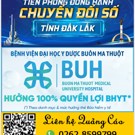
Tăng cường các giải pháp nhằm phát
triển hiệu quả khoa học, công nghệ,
đổi mới sáng tạo và chuyển đổi số
Tỉnh Đắk Lắk hiện đại hóa y tế từ bệnh
án điện tử
Tập huấn công tác đối ngoại và tuyên
truyền quản lý biên giới, biển đảo
Nhiều cách làm hay trong chuyển đổi
số vì người dân
Quyết tâm phấn đấu hoàn thành thắng
lợi các mục tiêu, nhiệm vụ Nghị quyết
Đại hội đại biểu Đảng bộ tỉnh Đắk Lắk
nhiệm kỳ 2025-2030
Khai mạc trọng thể Đại hội đại biểu
Đảng bộ tỉnh Đắk Lắk lần thứ I, nhiệm
kỳ 2025 - 2030
Đắk Lắk hoàn thành mục tiêu xóa nhà
tạm, nhà dột nát năm 2025
Phiên trù bị Đại hội đại biểu Đảng bộ
tỉnh Đắk Lắk lần thứ I, nhiệm kỳ 2025-