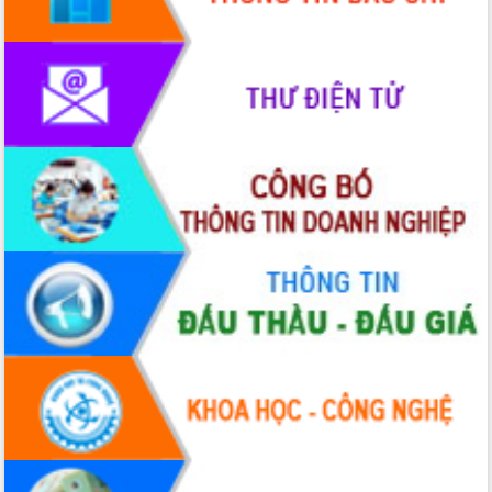
chúc mừng các bệnh viện nhân Ngày
Thầy thuốc Việt Nam
Rộn ràng lễ hội truyền thống Sông
nước Đà Nông lần thứ I năm 2026
Kỳ họp Chuyên đề lần thứ Năm, HĐND
tỉnh Đắk Lắk thông qua các nghị quyết
quan trọng
Thống nhất danh sách giới thiệu ứng
cử đại biểu Quốc hội khoá XVI và đại
biểu HĐND tỉnh Đắk Lắk, nhiệm kỳ
2026-2031
Phát động hai phong trào thi đua quan
trọng trong kỷ nguyên mới
Hội nghị lần thứ tư Ban Chỉ đạo công
tác bầu cử tỉnh Đắk Lắk
Hội nghị Báo cáo viên Trung ương
tháng 01/2026
Phó Thủ tướng Hồ Quốc Dũng đánh giá
cao kết quả Chiến dịch Quang Trung
tại Đắk Lắk