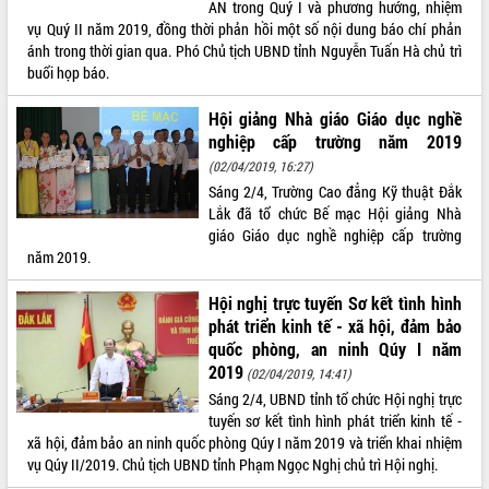
AN trong Quý I và phương hướng, nhiệm
Hội thảo góp ý hồ sơ điều chỉnh quy
vụ Quý II năm 2019, đồng thời phản hồi một số nội dung báo chí phản
hoạch tỉnh Đắk Lắk thời kỳ 2021-2030,
ánh trong thời gian qua. Phó Chủ tịch UBND tỉnh Nguyễn Tuấn Hà chủ trì
tầm nhìn đến năm 2050
buổi họp báo.
Nâng cao hiệu quả hoạt động của các
doanh nghiệp nhà nước
Hội giảng Nhà giáo Giáo dục nghề
Hội nghị triển khai kết nối mạng
nghiệp cấp trường năm 2019
truyền số liệu chuyên dùng phục vụ cơ
(02/04/2019, 16:27)
quan Đảng, Nhà nước
Sáng 2/4, Trường Cao đẳng Kỹ thuật Đắk
Lễ phát động chuỗi hoạt động chung
Lắk đã tổ chức Bế mạc Hội giảng Nhà
tay làm sạch môi trường
giáo Giáo dục nghề nghiệp cấp trường
Xã Ea Kar bước chuyển mình trong
năm 2019.
công tác cải cách hành chính mô hình
mới
Hội nghị trực tuyến Sơ kết tình hình
UBND tỉnh họp báo định kỳ tháng 4
phát triển kinh tế - xã hội, đảm bảo
năm 2026
quốc phòng, an ninh Qúy I năm
Hội thảo khoa học “Giải pháp thúc đẩy
2019
(02/04/2019, 14:41)
phát triển nền kinh tế xanh tại tỉnh
Sáng 2/4, UBND tỉnh tổ chức Hội nghị trực
Đắk Lắk”
tuyến sơ kết tình hình phát triển kinh tế -
Tăng cường giám sát, đôn đốc thực
xã hội, đảm bảo an ninh quốc phòng Qúy I năm 2019 và triển khai nhiệm
hiện nhiệm vụ quản lý tài sản công
vụ Qúy II/2019. Chủ tịch UBND tỉnh Phạm Ngọc Nghị chủ trì Hội nghị.
hàng tuần