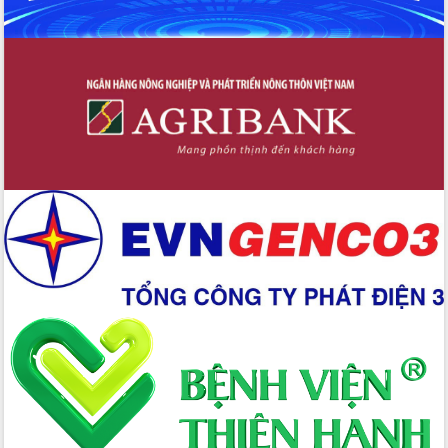
doanh nghiệp làm thước đo phục vụ
Đảm bảo công tác bầu cử triển khai
đúng tiến độ, quy trình theo luật định
Ban Tuyên giáo và Dân vận Trung ương
tập huấn công tác khoa giáo năm 2025
Đắk Lắk hưởng ứng Ngày Pháp luật
Việt Nam 2025 và biểu dương 25 tập
thể, cá nhân tiêu biểu
Hội nghị lần thứ nhất Ban Chỉ đạo
công tác bầu cử tỉnh Đắk Lắk
Hội nghị UBND tỉnh thường kỳ tháng
10 năm 2025
Kỳ họp chuyên đề lần thứ Ba, HĐND
tỉnh khóa X
Bí thư Tỉnh ủy Lương Nguyễn Minh
Triết kiểm tra việc thực hiện chống
khai thác IUU
Hội thảo chuyên đề “Hành trình xuất
khẩu nông sản Việt Nam qua thương
mại điện tử cùng Amazon”