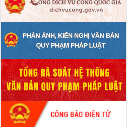
hai con số trong năm 2026
Tổ chức trang trọng Lễ hội Đền thờ
Lương Văn Chánh năm 2026
Phó Bí thư Tỉnh ủy Đắk Lắk Đỗ Hữu
Huy giữ chức Bí thư Đảng ủy Ủy Ban
Nhân dân tỉnh
Bệnh án điện tử thúc đẩy chuyển đổi
số y tế tại Đắk Lắk
Chuyển đổi số thư viện: Mở rộng
không gian tri thức trong thời đại số
Đánh giá, rút kinh nghiệm công tác tổ
chức diễn tập trước ngày bầu cử
Chương trình “Gặp gỡ hữu nghị –
Friendship Meeting New Year 2026”
Bầu cử Quốc hội và HĐND: Cử tri Đắk
Lắk gửi gắm niềm tin, kỳ vọng vào lá
phiếu
Đắk Lắk sẵn sàng các điều kiện cho
Ngày hội bầu cử đại biểu Quốc hội
khóa XVI và HĐND các cấp nhiệm kỳ