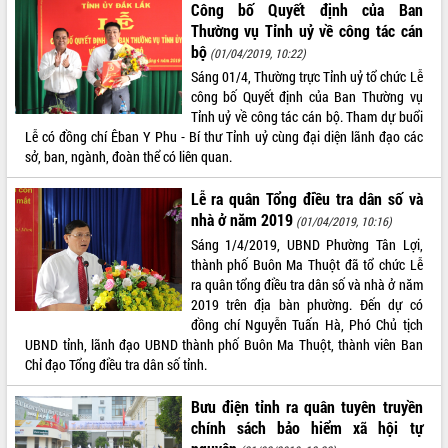
Hòn Yến phát triển du lịch gắn với bảo
Công bố Quyết định của Ban
tồn biển
Thường vụ Tỉnh uỷ về công tác cán
bộ
Lấy ý kiến điều chỉnh Quy hoạch tỉnh
(01/04/2019, 10:22)
Đắk Lắk thời kỳ 2021-2030, tầm nhìn
Sáng 01/4, Thường trực Tỉnh uỷ tổ chức Lễ
đến năm 2050
công bố Quyết định của Ban Thường vụ
Phát động chiến dịch 30 ngày đêm
Tỉnh uỷ về công tác cán bộ. Tham dự buổi
giải phóng mặt bằng Tuyến đường bộ
Lễ có đồng chí Êban Y Phu - Bí thư Tỉnh uỷ cùng đại diện lãnh đạo các
ven biển
sở, ban, ngành, đoàn thể có liên quan.
Đắk Lắk nỗ lực thúc đẩy tăng trưởng
Lễ ra quân Tổng điều tra dân số và
kinh tế từ 10% trở lên trong Quý
nhà ở năm 2019
II/2026
(01/04/2019, 10:16)
Sáng 1/4/2019, UBND Phường Tân Lợi,
Đắk Lắk ký kết thỏa thuận hợp tác về
thành phố Buôn Ma Thuột đã tổ chức Lễ
chuyển đổi số giai đoạn 2026 – 2030
ra quân tổng điều tra dân số và nhà ở năm
với Tập đoàn Bưu chính Viễn thông
2019 trên địa bàn phường. Đến dự có
Việt Nam
đồng chí Nguyễn Tuấn Hà, Phó Chủ tịch
Thứ trưởng Bộ Y tế làm việc với tỉnh
UBND tỉnh, lãnh đạo UBND thành phố Buôn Ma Thuột, thành viên Ban
Đắk Lắk về phát triển nhân lực y tế
Chỉ đạo Tổng điều tra dân số tỉnh.
cho trạm y tế cấp xã
Du lịch Đắk Lắk nâng tầm trải nghiệm
Bưu điện tỉnh ra quân tuyên truyền
du khách thông qua Hệ thống cơ sở dữ
chính sách bảo hiểm xã hội tự
liệu và Bản đồ số