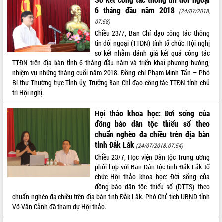
món ăn từ sầu riêng
6 tháng đầu năm 2018
(24/07/2018,
Đắk Lắk công bố Quy hoạch và xúc
07:58)
tiến đầu tư tỉnh
Chiều 23/7, Ban Chỉ đạo công tác thông
Ngành cá ngừ Đắk Lắk chủ động thích
tin đối ngoại (TTĐN) tỉnh tổ chức Hội nghị
ứng để giữ vững thị trường xuất khẩu
sơ kết nhằm đánh giá kết quả công tác
Diễn đàn Kinh tế tư nhân Việt Nam đột
TTĐN trên địa bàn tỉnh 6 tháng đầu năm và triển khai phương hướng,
phá cơ chế - Hợp tác công tư
nhiệm vụ những tháng cuối năm 2018. Đồng chí Phạm Minh Tấn – Phó
Đề án 06 tạo bước ngoặt đột phá trong
Bí thư Thường trực Tỉnh ủy, Trưởng Ban Chỉ đạo công tác TTĐN tỉnh chủ
cải cách hành chính tỉnh Đắk Lắk
trì Hội nghị.
Kết nối tour, đẩy mạnh chuyển đổi số
Hội thảo khoa học: Đời sống của
để phát triển du lịch Đắk Lắk
đồng bào dân tộc thiểu số theo
Khởi động Dự án Đầu tư xây dựng hạ
chuẩn nghèo đa chiều trên địa bàn
tầng kỹ thuật Cụm công nghiệp Tân
tỉnh Đắk Lắk
(24/07/2018, 07:54)
Tiến
Chiều 23/7, Học viện Dân tộc Trung ương
Gặp mặt các cơ quan báo chí nhân Kỷ
phối hợp với Ban Dân tộc tỉnh Đắk Lắk tổ
niệm 101 năm Ngày Báo chí Cách
chức Hội thảo khoa học: Đời sống của
mạng Việt Nam
đồng bào dân tộc thiểu số (DTTS) theo
Đắk Lắk sơ kết 4 năm triển khai thực
chuẩn nghèo đa chiều trên địa bàn tỉnh Đắk Lắk. Phó Chủ tịch UBND tỉnh
hiện Đề án 06 của Chính phủ
Võ Văn Cảnh đã tham dự Hội thảo.
Họp báo thông tin về Hội nghị Công bố