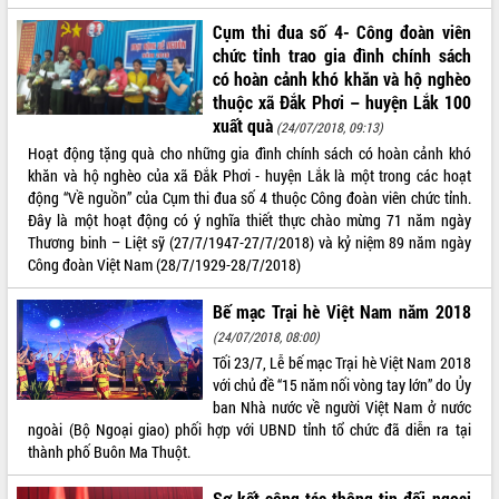
quan trọng
Cụm thi đua số 4- Công đoàn viên
Bí thư Tỉnh ủy Lương Nguyễn Minh
chức tỉnh trao gia đình chính sách
Triết thăm, tặng quà người có công với
có hoàn cảnh khó khăn và hộ nghèo
cách mạng
thuộc xã Đắk Phơi – huyện Lắk 100
Rà soát, hoàn thiện hệ thống thiết chế
xuất quà
(24/07/2018, 09:13)
văn hóa, thể thao đáp ứng yêu cầu
LIÊN KẾT WEB
Hoạt động tặng quà cho những gia đình chính sách có hoàn cảnh khó
phát triển mới
khăn và hộ nghèo của xã Đắk Phơi - huyện Lắk là một trong các hoạt
Thường trực HĐND tỉnh Đắk Lắk gặp
động “Về nguồn” của Cụm thi đua số 4 thuộc Công đoàn viên chức tỉnh.
mặt Đoàn chuyên gia y tế TP. Hồ Chí
Đây là một hoạt động có ý nghĩa thiết thực chào mừng 71 năm ngày
Minh
Thương binh – Liệt sỹ (27/7/1947-27/7/2018) và kỷ niệm 89 năm ngày
THỐNG KÊ TRUY CẬP
Công đoàn Việt Nam (28/7/1929-28/7/2018)
Lễ truy điệu và an táng hài cốt liệt sĩ
tại Nghĩa trang Liệt sĩ xã Sơn Hòa
Hôm nay:
26912
Bế mạc Trại hè Việt Nam năm 2018
Bàn giải pháp tháo gỡ khó khăn trong
Tất cả:
66039652
xuất khẩu sầu riêng và triển khai quy
(24/07/2018, 08:00)
định EUDR
Tối 23/7, Lễ bế mạc Trại hè Việt Nam 2018
với chủ đề “15 năm nối vòng tay lớn” do Ủy
Thứ trưởng Bộ Nông nghiệp và Môi
ban Nhà nước về người Việt Nam ở nước
trường Nguyễn Hoàng Hiệp khảo sát
ngoài (Bộ Ngoại giao) phối hợp với UBND tỉnh tổ chức đã diễn ra tại
vùng trồng và doanh nghiệp đóng gói
thành phố Buôn Ma Thuột.
sầu riêng tại Đắk Lắk
Trình diễn nghệ thuật chế biến các
Sơ kết công tác thông tin đối ngoại