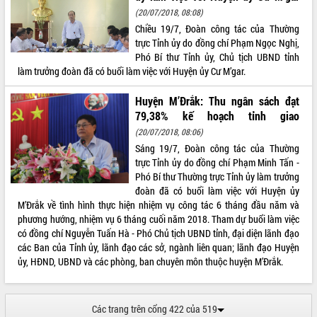
(20/07/2018, 08:08)
Xây dựng nền hành chính số đồng
Chiều 19/7, Đoàn công tác của Thường
hành cùng nông dân dân, doanh nghiệp
trực Tỉnh ủy do đồng chí Phạm Ngọc Nghị,
Giai đoạn 2026-2030, Đắk Lắk phấn
Phó Bí thư Tỉnh ủy, Chủ tịch UBND tỉnh
đấu có 77% xã đạt chuẩn nông thôn
làm trưởng đoàn đã có buổi làm việc với Huyện ủy Cư M’gar.
mới
Chuyển đổi số 'mở đường' cho nông
Huyện M’Đrắk: Thu ngân sách đạt
nghiệp Đắk Lắk tăng trưởng bứt phá
79,38% kế hoạch tỉnh giao
Triển khai đồng bộ đo đạc, lập hồ sơ
(20/07/2018, 08:06)
địa chính, hoàn thiện cơ sở dữ liệu đất
Sáng 19/7, Đoàn công tác của Thường
đai
trực Tỉnh ủy do đồng chí Phạm Minh Tấn -
Ứng dụng sinh trắc học - Bước tiến
Phó Bí thư Thường trực Tỉnh ủy làm trưởng
trong hành trình chuyển đổi số tại Đắk
đoàn đã có buổi làm việc với Huyện ủy
Lắk
M’Đrắk về tình hình thực hiện nhiệm vụ công tác 6 tháng đầu năm và
phương hướng, nhiệm vụ 6 tháng cuối năm 2018. Tham dự buổi làm việc
Đắk Lắk nâng cao hiệu quả công tác
có đồng chí Nguyễn Tuấn Hà - Phó Chủ tịch UBND tỉnh, đại diện lãnh đạo
Đảng từ Sổ tay đảng viên điện tử
các Ban của Tỉnh ủy, lãnh đạo các sở, ngành liên quan; lãnh đạo Huyện
Đắk Lắk đẩy mạnh nuôi biển công
ủy, HĐND, UBND và các phòng, ban chuyên môn thuộc huyện M’Đrắk.
nghệ, hướng tới phát triển thủy sản
bền vững
Tập huấn nâng cao năng lực triển khai
Các trang trên cổng 422 của 519
chuyển đổi số cho cán bộ, công chức