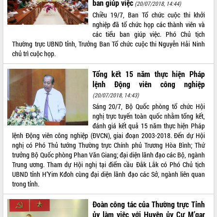
ban giúp việc
(20/07/2018, 14:44)
Thứ trưởng Bộ Y tế làm việc với tỉnh
Chiều 19/7, Ban Tổ chức cuộc thi khởi
Đắk Lắk về phát triển nhân lực y tế
nghiệp đã tổ chức họp các thành viên và
cho trạm y tế cấp xã
các tiểu ban giúp việc. Phó Chủ tịch
Du lịch Đắk Lắk nâng tầm trải nghiệm
Thường trực UBND tỉnh, Trưởng Ban Tổ chức cuộc thi Nguyễn Hải Ninh
du khách thông qua Hệ thống cơ sở dữ
chủ trì cuộc họp.
liệu và Bản đồ số
Tập huấn ứng dụng trí tuệ nhân tạo (AI)
Tổng kết 15 năm thực hiện Pháp
trong thương mại điện tử năm 2026
lệnh Động viên công nghiệp
Đoàn đại biểu Quốc hội tỉnh Đắk Lắk
(20/07/2018, 14:43)
trao đổi thông tin trước Kỳ họp thứ
Sáng 20/7, Bộ Quốc phòng tổ chức Hội
nhất, Quốc hội khóa XVI
nghị trực tuyến toàn quốc nhằm tổng kết,
Quyết liệt cải cách hành chính, khơi
đánh giá kết quả 15 năm thực hiện Pháp
thông nguồn lực phát triển
lệnh Động viên công nghiệp (ĐVCN), giai đoạn 2003-2018. Đến dự Hội
Nâng cao hiệu lực, hiệu quả HĐND
nghị có Phó Thủ tướng Thường trực Chính phủ Trương Hòa Bình; Thứ
tỉnh thông qua hiện đại hóa hành chính
trưởng Bộ Quốc phòng Phan Văn Giang; đại diện lãnh đạo các Bộ, ngành
Trung ương. Tham dự Hội nghị tại điểm cầu Đắk Lắk có Phó Chủ tịch
Xã Ea Phê gắn cải cách hành chính với
UBND tỉnh H’Yim Kđoh cùng đại diện lãnh đạo các Sở, ngành liên quan
chuyển đổi số
trong tỉnh.
Phó Chủ tịch Thường trực UBND tỉnh
Hồ Thị Nguyên Thảo làm việc tại Trung
Đoàn công tác của Thường trực Tỉnh
tâm Phục vụ hành chính công xã Ea
ủy làm việc với Huyện ủy Cư M’gar
Phê