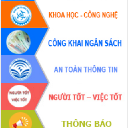
tác bầu cử tỉnh Đắk Lắk
Hội nghị Báo cáo viên Trung ương
tháng 01/2026
Phó Thủ tướng Hồ Quốc Dũng đánh giá
cao kết quả Chiến dịch Quang Trung
tại Đắk Lắk
Hội nghị Ban Chấp hành Đảng bộ tỉnh
Đắk Lắk lần thứ 2 (mở rộng)
Tập trung giải phóng mặt bằng, đẩy
nhanh tiến độ Tuyến đường bộ ven
biển
Gỡ khó, khởi công xây dựng, sửa chữa
toàn bộ nhà ở cho hộ dân đúng tiến độ
đề ra
UBND tỉnh Đắk Lắk tổng kết công tác
quốc phòng, quân sự địa phương năm
2025
Tập trung triển khai quyết liệt, đồng bộ
các giải pháp nhằm thực hiện hiệu quả
các nhiệm vụ đề ra năm 2025
Phát huy vai trò của người có uy tín