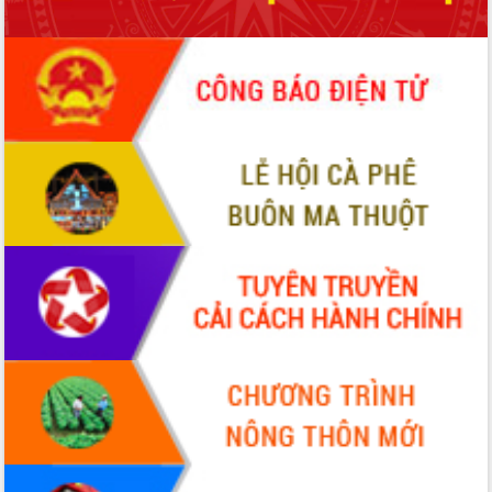
Bầu cử Quốc hội và HĐND: Cử tri Đắk
Lắk gửi gắm niềm tin, kỳ vọng vào lá
phiếu
Đắk Lắk sẵn sàng các điều kiện cho
Ngày hội bầu cử đại biểu Quốc hội
khóa XVI và HĐND các cấp nhiệm kỳ
2026-2031
Đảm bảo cuộc bầu cử đại biểu Quốc
hội và đại biểu HĐND các cấp diễn ra
an toàn, hiệu quả, đúng quy định
Thủ tướng Chính phủ Phạm Minh Chính
kiểm tra, chỉ đạo hoàn thành các dự
án cao tốc và thăm khu tái định cư tại
Đắk Lắk
Sôi nổi Hội đua ngựa truyền thống Gò
Thì Thùng mừng Xuân Bính Ngọ 2026
Lãnh đạo tỉnh dâng hương tưởng niệm
tại Đập Đồng Cam đầu Xuân Bính Ngọ
Ngành nông nghiệp phấn đấu tăng
trưởng đạt 5,86% trong năm 2026
UBND tỉnh Đắk Lắk triển khai công tác