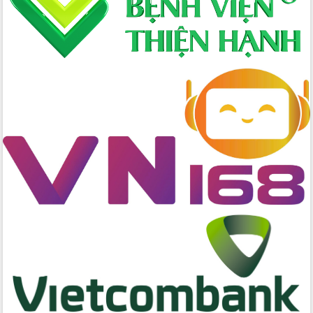
Bí thư Tỉnh ủy Lương Nguyễn Minh
Triết kiểm tra việc thực hiện chống
khai thác IUU
Hội thảo chuyên đề “Hành trình xuất
khẩu nông sản Việt Nam qua thương
mại điện tử cùng Amazon”
Đại hội Thi đua yêu nước tỉnh Đắk Lắk
lần thứ I (2025-2030)
Đồng chí Lương Nguyễn Minh Triết
được chỉ định làm Bí thư Tỉnh ủy Đắk
Lắk nhiệm kỳ 2025 – 2030
Tập trung triển khai các giải pháp sản
xuất nông nghiệp bền vững, phát thải
thấp
Tọa đàm kỷ niệm 95 năm Ngày thành
lập Hội Liên hiệp Phụ nữ Việt Nam
Đắk Lắk tổ chức Ngày hội Chuyển đổi
số với chủ đề: “Công nghệ số - kiến
tạo tương lai”
Tập trung phát triển khoa học công
nghệ, đổi mới sáng tạo và chuyển đổi