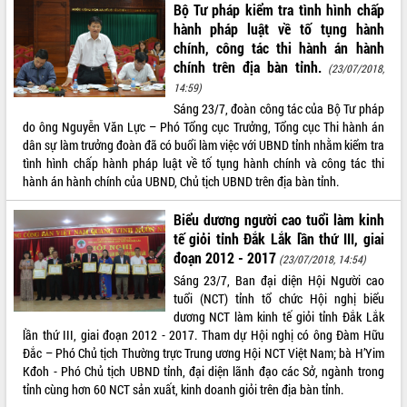
Quy hoạch và Xúc tiến đầu tư tỉnh Đắk
Bộ Tư pháp kiểm tra tình hình chấp
Lắk
hành pháp luật về tố tụng hành
Khơi thông điểm nghẽn, đẩy nhanh
chính, công tác thi hành án hành
giải ngân vốn khắc phục thiên tai
chính trên địa bàn tỉnh.
(23/07/2018,
HĐND tỉnh thông qua điều chỉnh Quy
14:59)
hoạch tỉnh thời kỳ 2021-2030
Sáng 23/7, đoàn công tác của Bộ Tư pháp
Hội thảo góp ý hồ sơ điều chỉnh quy
do ông Nguyễn Văn Lực – Phó Tổng cục Trưởng, Tổng cục Thi hành án
hoạch tỉnh Đắk Lắk thời kỳ 2021-2030,
dân sự làm trưởng đoàn đã có buổi làm việc với UBND tỉnh nhằm kiểm tra
tầm nhìn đến năm 2050
tình hình chấp hành pháp luật về tố tụng hành chính và công tác thi
hành án hành chính của UBND, Chủ tịch UBND trên địa bàn tỉnh.
Nâng cao hiệu quả hoạt động của các
doanh nghiệp nhà nước
Biểu dương người cao tuổi làm kinh
Hội nghị triển khai kết nối mạng
tế giỏi tỉnh Đắk Lắk lần thứ III, giai
truyền số liệu chuyên dùng phục vụ cơ
đoạn 2012 - 2017
(23/07/2018, 14:54)
quan Đảng, Nhà nước
Sáng 23/7, Ban đại diện Hội Người cao
Lễ phát động chuỗi hoạt động chung
tuổi (NCT) tỉnh tổ chức Hội nghị biểu
tay làm sạch môi trường
dương NCT làm kinh tế giỏi tỉnh Đắk Lắk
Xã Ea Kar bước chuyển mình trong
lần thứ III, giai đoạn 2012 - 2017. Tham dự Hội nghị có ông Đàm Hữu
công tác cải cách hành chính mô hình
Đắc – Phó Chủ tịch Thường trực Trung ương Hội NCT Việt Nam; bà H’Yim
mới
Kđoh - Phó Chủ tịch UBND tỉnh, đại diện lãnh đạo các Sở, ngành trong
UBND tỉnh họp báo định kỳ tháng 4
tỉnh cùng hơn 60 NCT sản xuất, kinh doanh giỏi trên địa bàn tỉnh.
năm 2026