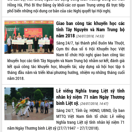
Hồng Hà, Phó Bí thư Đảng ủy khối các cơ quan Trung ương đã trực tiếp
VIDEO
phổ biến những nội dung cơ bản của các Nghị quyết tại Hội nghị.
Giao ban công tác khuyến học các
tỉnh Tây Nguyên và Nam Trung bộ
năm 2018
(24/07/2018, 14:53)
Sáng 24/7, tại thành phố Buôn Ma Thuột,
Cụm thi đua số 6 Hội Khuyến học Việt
Nam tổ chức Hội nghị giao ban công tác
khuyến học các tỉnh Tây Nguyên và Nam Trung bộ nhằm sơ kết, đánh giá
kết quả công tác khuyến học, khuyến tài, xây dựng xã hội học tập 6
Khám bệnh, cấp phát thuốc miễn phí
tháng đầu năm và triển khai phương hướng, nhiệm vụ những tháng cuối
và tặng quà người dân xã Cư Pui
năm 2018.
Hội nghị UBND tỉnh Đắk Lắk thường kỳ
tháng 7/2026
Lễ viếng Nghĩa trang Liệt sỹ tỉnh
Lễ truy tặng danh hiệu “Bà Mẹ Việt
nhân kỷ niệm 71 năm Ngày Thương
Nam Anh hùng” và trao Huân chương
binh Liệt sỹ.
(24/07/2018, 14:47)
Lao động
Sáng 24/7, Tỉnh ủy, HĐND, UBND, Ủy ban
ALBUM ẢNH
UBND tỉnh Đắk Lắk triển khai nhiệm
MTTQ Việt Nam tỉnh tổ chức Lễ viếng
vụ 6 tháng cuối năm 2026
Nghĩa trang Liệt sỹ tỉnh nhân kỷ niệm 71
Kỳ họp thứ Hai, Hội đồng nhân dân
năm Ngày Thương binh Liệt sỹ (27/7/1947 – 27/7/2018).
tỉnh khóa XI quyết nghị nhiều nội dung