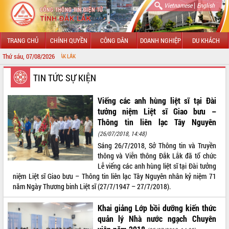
|
Vietnamese
English
TRANG CHỦ
CHÍNH QUYỀN
CÔNG DÂN
DOANH NGHIỆP
DU KHÁCH
Thứ sáu, 07/08/2026
CHÀO MỪNG ĐẾN 
GIỚI THIỆU
TIN TỨC SỰ KIỆN
LÃNH ĐẠO UBND TỈNH
Viếng các anh hùng liệt sĩ tại Đài
tưởng niệm Liệt sĩ Giao bưu –
TIN TỨC SỰ KIỆN
Thông tin liên lạc Tây Nguyên
(26/07/2018, 14:48)
SỞ, BAN, NGÀNH
Sáng 26/7/2018, Sở Thông tin và Truyền
thông và Viễn thông Đắk Lắk đã tổ chức
UBND CÁC XÃ, PHƯỜNG
Lễ viếng các anh hùng liệt sĩ tại Đài tưởng
niệm Liệt sĩ Giao bưu – Thông tin liên lạc Tây Nguyên nhân kỷ niệm 71
THÔNG TIN CHỈ ĐẠO ĐIỀU HÀNH
năm Ngày Thương binh Liệt sĩ (27/7/1947 – 27/7/2018).
HỆ THỐNG VĂN BẢN
Khai giảng Lớp bồi dưỡng kiến thức
quản lý Nhà nước ngạch Chuyên
VĂN BẢN HĐND TỈNH