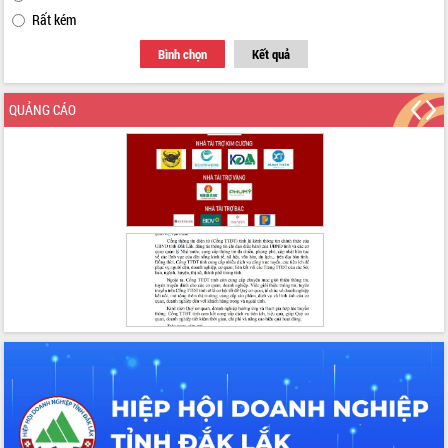
Đẩy nhanh công tác khắc phục, ổn
Rất kém
định đời sống Nhân dân sau bão số 13
Bí thư Tỉnh ủy Lương Nguyễn Minh
Bình chọn
Kết quả
Triết dự Ngày hội đại đoàn kết tại
Buôn Đăk Tuôr, xã Cư Pui
QUẢNG CÁO
Khởi công xây dựng Trường Phổ thông
nội trú liên cấp tiểu học và THCS xã Ia
Rvê
Phó Thủ tướng Chính phủ Mai Văn
Chính chia sẻ, động viên người dân
chịu ảnh hưởng nặng từ bão số 13
Chủ tịch UBND tỉnh kiểm tra công tác
phòng, chống bão số 13 tại các địa
bàn xung yếu
Tập trung đẩy nhanh giải ngân nguồn
vốn các chương trình mục tiêu quốc
gia
Xã Ea H'leo giữ vững và nâng cao chất
lượng các tiêu chí nông thôn mới
Công bố quyết định của Ban Thường
vụ Tỉnh ủy về công tác cán bộ