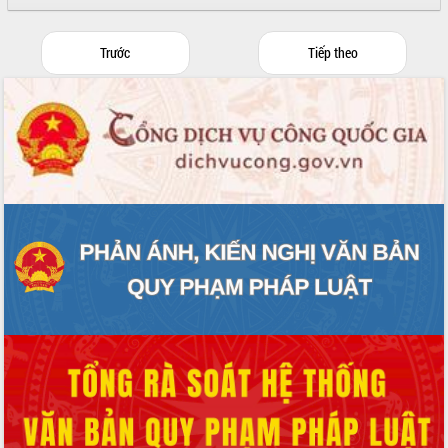
cấp xã
Đắk Lắk phát động hưởng ứng Ngày
Trước
Tiếp theo
Quyền của người tiêu dùng Việt Nam
2026
Đẩy mạnh cải cách hành chính, quyết
tâm đạt được mục tiêu tăng trưởng
hai con số trong năm 2026
Tổ chức trang trọng Lễ hội Đền thờ
Lương Văn Chánh năm 2026
Phó Bí thư Tỉnh ủy Đắk Lắk Đỗ Hữu
Huy giữ chức Bí thư Đảng ủy Ủy Ban
Nhân dân tỉnh
Bệnh án điện tử thúc đẩy chuyển đổi
số y tế tại Đắk Lắk
Chuyển đổi số thư viện: Mở rộng
không gian tri thức trong thời đại số
Đánh giá, rút kinh nghiệm công tác tổ
chức diễn tập trước ngày bầu cử
Chương trình “Gặp gỡ hữu nghị –
Friendship Meeting New Year 2026”