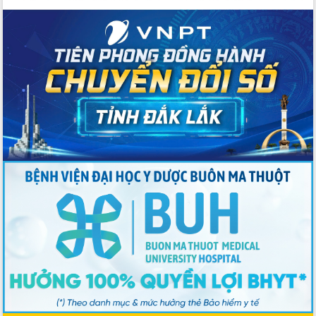
số lĩnh vực nông nghiệp và môi trường
“Hồ sơ phi địa giới – Bước tiến mới
trong cải cách hành chính”
Phó Chủ tịch UBND tỉnh Nguyễn Thiên
Văn kiểm tra công tác chống khai thác
IUU và nuôi trồng thủy sản
Tăng cường các giải pháp nhằm phát
triển hiệu quả khoa học, công nghệ,
đổi mới sáng tạo và chuyển đổi số
Tỉnh Đắk Lắk hiện đại hóa y tế từ bệnh
án điện tử
Tập huấn công tác đối ngoại và tuyên
truyền quản lý biên giới, biển đảo
Nhiều cách làm hay trong chuyển đổi
số vì người dân
Quyết tâm phấn đấu hoàn thành thắng
lợi các mục tiêu, nhiệm vụ Nghị quyết
Đại hội đại biểu Đảng bộ tỉnh Đắk Lắk
nhiệm kỳ 2025-2030
Khai mạc trọng thể Đại hội đại biểu