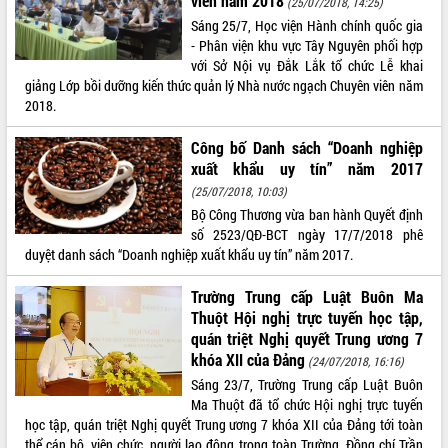
viên năm 2018
(25/07/2018, 14:25)
Sáng 25/7, Học viện Hành chính quốc gia
ĐIỂM TIN VĂN BẢN
- Phân viện khu vực Tây Nguyên phối hợp
với Sở Nội vụ Đắk Lắk tổ chức Lễ khai
QUY HOẠCH - KẾ HOẠCH
giảng Lớp bồi dưỡng kiến thức quản lý Nhà nước ngạch Chuyên viên năm
2018.
Công bố Danh sách “Doanh nghiệp
xuất khẩu uy tín” năm 2017
(25/07/2018, 10:03)
Bộ Công Thương vừa ban hành Quyết định
số 2523/QĐ-BCT ngày 17/7/2018 phê
duyệt danh sách “Doanh nghiệp xuất khẩu uy tín” năm 2017.
Trường Trung cấp Luật Buôn Ma
Thuột Hội nghị trực tuyến học tập,
quán triệt Nghị quyết Trung ương 7
khóa XII của Đảng
(24/07/2018, 16:16)
Sáng 23/7, Trường Trung cấp Luật Buôn
Ma Thuột đã tổ chức Hội nghị trực tuyến
học tập, quán triệt Nghị quyết Trung ương 7 khóa XII của Đảng tới toàn
thể cán bộ, viên chức, người lao động trong toàn Trường. Đồng chí Trần