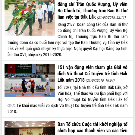
Xây dựng nông thôn mới: Nâng cao đời
đồng chí Trần Quốc Vượng, Uỷ viên
sống người dân từ những mô hình thiết
Bộ Chính trị, Thường trực Ban Bí thư
thực
làm việc tại Đắk Lắk
(21/07/2018, 22:11)
Quyết liệt tháo gỡ vướng mắc, đẩy
Sáng 21/7, Đoàn công tác của Ban Bí thư
nhanh tiến độ các dự án trọng điểm
do đồng chí Trần Quốc Vượng, Uỷ viên Bộ
trong Khu kinh tế Nam Phú Yên
Chính trị, Thường trực Ban Bí thư làm
Hòn Yến phát triển du lịch gắn với bảo
trưởng đoàn đã có buổi làm việc với tập thể Ban Thường vụ Tỉnh uỷ Đắk
tồn biển
Lắk về kết quả giữa nhiệm kỳ thực hiện Nghị quyết Đại hội Đảng bộ tỉnh
lần thứ XVI, nhiệm kỳ 2015-2020.
Lấy ý kiến điều chỉnh Quy hoạch tỉnh
Đắk Lắk thời kỳ 2021-2030, tầm nhìn
đến năm 2050
151 vận động viên tham gia Giải vô
địch Võ thuật Cổ truyền trẻ tỉnh Đắk
Phát động chiến dịch 30 ngày đêm
Lắk năm 2018
giải phóng mặt bằng Tuyến đường bộ
(21/07/2018, 16:54)
ven biển
Tối 20/7, tại Nhà thi đấu tỉnh Đắk Lắk, Sở
Văn hóa, Thể thao và Du lịch phối hợp với
Đắk Lắk nỗ lực thúc đẩy tăng trưởng
Hội Võ thuật Cổ truyền tỉnh Đắk Lắk tổ
kinh tế từ 10% trở lên trong Quý
chức Lễ khai mạc Giải vô địch Võ thuật Cổ truyền trẻ tỉnh Đắk Lắk năm
II/2026
2018.
Đắk Lắk ký kết thỏa thuận hợp tác về
chuyển đổi số giai đoạn 2026 – 2030
Ban Tổ chức Cuộc thi khởi nghiệp tổ
với Tập đoàn Bưu chính Viễn thông
chức họp các thành viên và các tiểu
Việt Nam