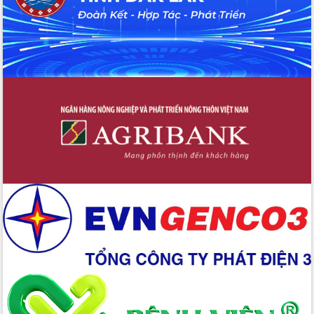
Nâng cao trách nhiệm người đứng
đầu, phát huy tinh thần chủ động,
sáng tạo để đảm bảo tiến độ giải ngân
vốn đầu tư công năm 2025
Sở Công Thương đột phá số hóa 100%
thủ tục trực tuyến lấy sự hài lòng của
doanh nghiệp làm thước đo phục vụ
Đảm bảo công tác bầu cử triển khai
đúng tiến độ, quy trình theo luật định
Ban Tuyên giáo và Dân vận Trung ương
tập huấn công tác khoa giáo năm 2025
Đắk Lắk hưởng ứng Ngày Pháp luật
Việt Nam 2025 và biểu dương 25 tập
thể, cá nhân tiêu biểu
Hội nghị lần thứ nhất Ban Chỉ đạo
công tác bầu cử tỉnh Đắk Lắk
Hội nghị UBND tỉnh thường kỳ tháng
10 năm 2025
Kỳ họp chuyên đề lần thứ Ba, HĐND
tỉnh khóa X