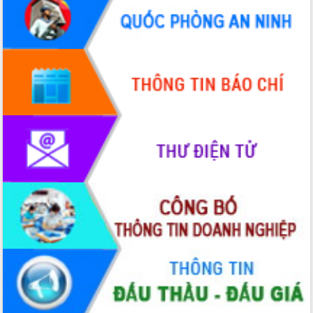
quốc phòng, quân sự địa phương năm
2026
Đắk Lắk tập trung toàn lực khắc phục
tồn tại IUU, sẵn sàng làm việc với
Đoàn thanh tra EC
Chủ tịch UBND tỉnh Tạ Anh Tuấn thăm,
chúc mừng các bệnh viện nhân Ngày
Thầy thuốc Việt Nam
Rộn ràng lễ hội truyền thống Sông
nước Đà Nông lần thứ I năm 2026
Kỳ họp Chuyên đề lần thứ Năm, HĐND
tỉnh Đắk Lắk thông qua các nghị quyết
quan trọng
Thống nhất danh sách giới thiệu ứng
cử đại biểu Quốc hội khoá XVI và đại
biểu HĐND tỉnh Đắk Lắk, nhiệm kỳ
2026-2031
Phát động hai phong trào thi đua quan
trọng trong kỷ nguyên mới
Hội nghị lần thứ tư Ban Chỉ đạo công