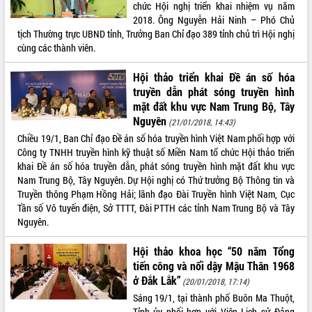
chức Hội nghị triển khai nhiệm vụ năm
Thứ trưởng Bộ Y tế làm việc với tỉnh
2018. Ông Nguyễn Hải Ninh – Phó Chủ
Đắk Lắk về phát triển nhân lực y tế
tịch Thường trực UBND tỉnh, Trưởng Ban Chỉ đạo 389 tỉnh chủ trì Hội nghị
cho trạm y tế cấp xã
cùng các thành viên.
Du lịch Đắk Lắk nâng tầm trải nghiệm
du khách thông qua Hệ thống cơ sở dữ
Hội thảo triển khai Đề án số hóa
liệu và Bản đồ số
truyền dẫn phát sóng truyền hình
Tập huấn ứng dụng trí tuệ nhân tạo (AI)
mặt đất khu vực Nam Trung Bộ, Tây
trong thương mại điện tử năm 2026
Nguyên
(21/01/2018, 14:43)
Đoàn đại biểu Quốc hội tỉnh Đắk Lắk
Chiều 19/1, Ban Chỉ đạo Đề án số hóa truyền hình Việt Nam phối hợp với
trao đổi thông tin trước Kỳ họp thứ
Công ty TNHH truyền hình kỹ thuật số Miền Nam tổ chức Hội thảo triển
nhất, Quốc hội khóa XVI
khai Đề án số hóa truyền dẫn, phát sóng truyền hình mặt đất khu vực
Quyết liệt cải cách hành chính, khơi
Nam Trung Bộ, Tây Nguyên. Dự Hội nghị có Thứ trưởng Bộ Thông tin và
thông nguồn lực phát triển
Truyền thông Phạm Hồng Hải; lãnh đạo Đài Truyền hình Việt Nam, Cục
Nâng cao hiệu lực, hiệu quả HĐND
Tần số Vô tuyến điện, Sở TTTT, Đài PTTH các tỉnh Nam Trung Bộ và Tây
tỉnh thông qua hiện đại hóa hành chính
Nguyên.
Xã Ea Phê gắn cải cách hành chính với
Hội thảo khoa học “50 năm Tổng
chuyển đổi số
tiến công và nổi dậy Mậu Thân 1968
Phó Chủ tịch Thường trực UBND tỉnh
ở Đắk Lắk”
(20/01/2018, 17:14)
Hồ Thị Nguyên Thảo làm việc tại Trung
Sáng 19/1, tại thành phố Buôn Ma Thuột,
tâm Phục vụ hành chính công xã Ea
Tỉnh ủy phối hợp với Viện Lịch sử Đảng
Phê