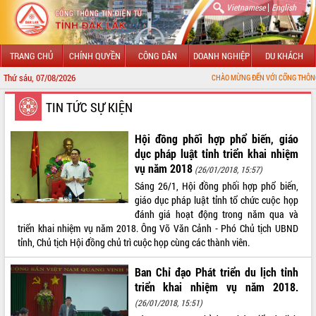
|
Vietnamese
English
TRANG CHỦ
CHÍNH QUYỀN
CÔNG DÂN
DOANH NGHIỆP
DU KHÁCH
Thứ sáu, 07/08/2026
CHÀO MỪNG ĐẾN VỚI CỔNG THÔNG TIN ĐIỆN TỬ TỈNH 
GIỚI THIỆU
TIN TỨC SỰ KIỆN
LÃNH ĐẠO UBND TỈNH
Hội đồng phối hợp phổ biến, giáo
dục pháp luật tỉnh triển khai nhiệm
TIN TỨC SỰ KIỆN
vụ năm 2018
(26/01/2018, 15:57)
Sáng 26/1, Hội đồng phối hợp phổ biến,
SỞ, BAN, NGÀNH
giáo dục pháp luật tỉnh tổ chức cuộc họp
đánh giá hoạt động trong năm qua và
UBND CÁC XÃ, PHƯỜNG
triển khai nhiệm vụ năm 2018. Ông Võ Văn Cảnh - Phó Chủ tịch UBND
tỉnh, Chủ tịch Hội đồng chủ trì cuộc họp cùng các thành viên.
THÔNG TIN CHỈ ĐẠO ĐIỀU HÀNH
Ban Chỉ đạo Phát triển du lịch tỉnh
HỆ THỐNG VĂN BẢN
triển khai nhiệm vụ năm 2018.
(26/01/2018, 15:51)
VĂN BẢN HĐND TỈNH