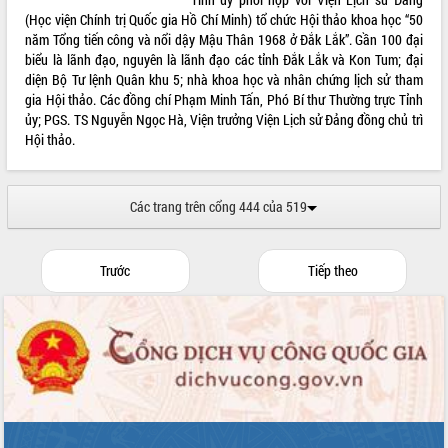
(Học viện Chính trị Quốc gia Hồ Chí Minh) tổ chức Hội thảo khoa học “50
Xây dựng nền hành chính số đồng
năm Tổng tiến công và nổi dậy Mậu Thân 1968 ở Đắk Lắk”. Gần 100 đại
hành cùng nông dân dân, doanh nghiệp
biểu là lãnh đạo, nguyên là lãnh đạo các tỉnh Đắk Lắk và Kon Tum; đại
Giai đoạn 2026-2030, Đắk Lắk phấn
diện Bộ Tư lệnh Quân khu 5; nhà khoa học và nhân chứng lịch sử tham
đấu có 77% xã đạt chuẩn nông thôn
gia Hội thảo. Các đồng chí Phạm Minh Tấn, Phó Bí thư Thường trực Tỉnh
mới
ủy; PGS. TS Nguyễn Ngọc Hà, Viện trưởng Viện Lịch sử Đảng đồng chủ trì
Chuyển đổi số 'mở đường' cho nông
Hội thảo.
nghiệp Đắk Lắk tăng trưởng bứt phá
Triển khai đồng bộ đo đạc, lập hồ sơ
địa chính, hoàn thiện cơ sở dữ liệu đất
Các trang trên cổng 444 của 519
đai
Ứng dụng sinh trắc học - Bước tiến
trong hành trình chuyển đổi số tại Đắk
Trước
Tiếp theo
Lắk
Đắk Lắk nâng cao hiệu quả công tác
Đảng từ Sổ tay đảng viên điện tử
Đắk Lắk đẩy mạnh nuôi biển công
nghệ, hướng tới phát triển thủy sản
bền vững
Tập huấn nâng cao năng lực triển khai
chuyển đổi số cho cán bộ, công chức