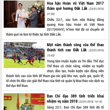
Xây dựng nông thôn mới: Nâng cao đời
Hoa hậu Hoàn vũ Việt Nam 2017
sống người dân từ những mô hình thiết
thăm quê hương Đắk Lắk
(23/01/2018,
thực
07:50)
Quyết liệt tháo gỡ vướng mắc, đẩy
Chiều 22/1, sau hơn nửa tháng đăng
nhanh tiến độ các dự án trọng điểm
quang Hoa hậu Hoàn vũ Việt Nam
trong Khu kinh tế Nam Phú Yên
2017(HHHV), H’Hen Niê đã có chuyến về
Hòn Yến phát triển du lịch gắn với bảo
thăm quê và làm từ thiện tại tỉnh Đắk Lắk.
tồn biển
Một năm thành công của thể thao
Lấy ý kiến điều chỉnh Quy hoạch tỉnh
Đắk Lắk thời kỳ 2021-2030, tầm nhìn
thành tích cao Đắk Lắk
(22/01/2018,
đến năm 2050
15:43)
Phát động chiến dịch 30 ngày đêm
Trung tâm Huấn luyện và Thi đấu Thể dục
giải phóng mặt bằng Tuyến đường bộ
Thể thao có chức năng, nhiệm vụ tuyển
ven biển
chọn, đào tạo, huấn luyện vận động viên
thành tích cao của tỉnh để tham gia các giải khu vực, quốc gia, quốc tế;
Đắk Lắk nỗ lực thúc đẩy tăng trưởng
tổ chức thi đấu các giải thể thao của tỉnh và quản lý khai thác các dịch vụ
kinh tế từ 10% trở lên trong Quý
thể dục thể thao.
II/2026
Đắk Lắk ký kết thỏa thuận hợp tác về
Ban Chỉ đạo 389 tỉnh triển khai
chuyển đổi số giai đoạn 2026 – 2030
nhiệm vụ năm 2018
(22/01/2018, 14:14)
với Tập đoàn Bưu chính Viễn thông
Việt Nam
Sáng 22/1, Ban Chỉ đạo 389 tỉnh đã tổ