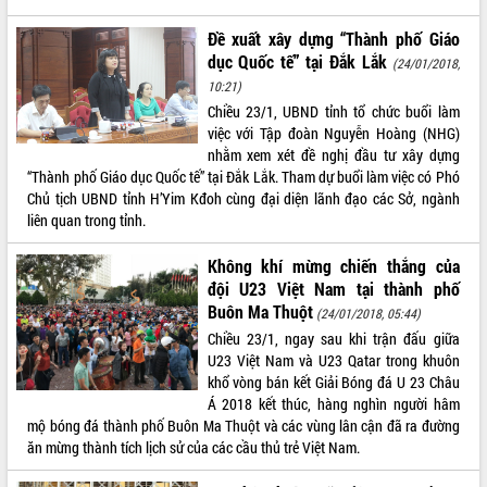
món ăn từ sầu riêng
Đắk Lắk công bố Quy hoạch và xúc
Đề xuất xây dựng “Thành phố Giáo
tiến đầu tư tỉnh
dục Quốc tế” tại Đắk Lắk
(24/01/2018,
Ngành cá ngừ Đắk Lắk chủ động thích
10:21)
ứng để giữ vững thị trường xuất khẩu
Chiều 23/1, UBND tỉnh tổ chức buổi làm
Diễn đàn Kinh tế tư nhân Việt Nam đột
việc với Tập đoàn Nguyễn Hoàng (NHG)
phá cơ chế - Hợp tác công tư
nhằm xem xét đề nghị đầu tư xây dựng
“Thành phố Giáo dục Quốc tế” tại Đắk Lắk. Tham dự buổi làm việc có Phó
Đề án 06 tạo bước ngoặt đột phá trong
Chủ tịch UBND tỉnh H’Yim Kđoh cùng đại diện lãnh đạo các Sở, ngành
cải cách hành chính tỉnh Đắk Lắk
liên quan trong tỉnh.
Kết nối tour, đẩy mạnh chuyển đổi số
để phát triển du lịch Đắk Lắk
Không khí mừng chiến thắng của
Khởi động Dự án Đầu tư xây dựng hạ
đội U23 Việt Nam tại thành phố
tầng kỹ thuật Cụm công nghiệp Tân
Buôn Ma Thuột
(24/01/2018, 05:44)
Tiến
Chiều 23/1, ngay sau khi trận đấu giữa
Gặp mặt các cơ quan báo chí nhân Kỷ
U23 Việt Nam và U23 Qatar trong khuôn
niệm 101 năm Ngày Báo chí Cách
khổ vòng bán kết Giải Bóng đá U 23 Châu
mạng Việt Nam
Á 2018 kết thúc, hàng nghìn người hâm
Đắk Lắk sơ kết 4 năm triển khai thực
mộ bóng đá thành phố Buôn Ma Thuột và các vùng lân cận đã ra đường
hiện Đề án 06 của Chính phủ
ăn mừng thành tích lịch sử của các cầu thủ trẻ Việt Nam.
Họp báo thông tin về Hội nghị Công bố