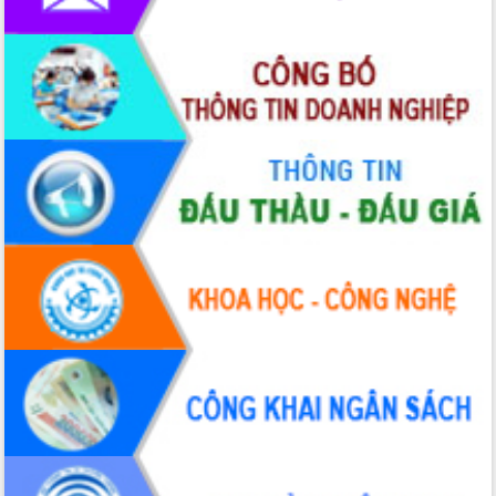
quốc phòng, quân sự địa phương năm
2026
Đắk Lắk tập trung toàn lực khắc phục
tồn tại IUU, sẵn sàng làm việc với
Đoàn thanh tra EC
Chủ tịch UBND tỉnh Tạ Anh Tuấn thăm,
chúc mừng các bệnh viện nhân Ngày
Thầy thuốc Việt Nam
Rộn ràng lễ hội truyền thống Sông
nước Đà Nông lần thứ I năm 2026
Kỳ họp Chuyên đề lần thứ Năm, HĐND
tỉnh Đắk Lắk thông qua các nghị quyết
quan trọng
Thống nhất danh sách giới thiệu ứng
cử đại biểu Quốc hội khoá XVI và đại
biểu HĐND tỉnh Đắk Lắk, nhiệm kỳ
2026-2031
Phát động hai phong trào thi đua quan
trọng trong kỷ nguyên mới
Hội nghị lần thứ tư Ban Chỉ đạo công