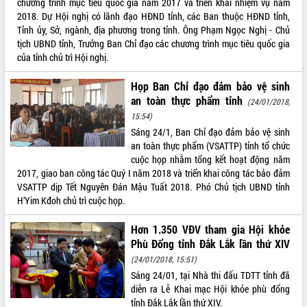
chương trình mục tiêu quốc gia năm 2017 và triển khai nhiệm vụ năm
quan trọng
2018. Dự Hội nghị có lãnh đạo HĐND tỉnh, các Ban thuộc HĐND tỉnh,
Bí thư Tỉnh ủy Lương Nguyễn Minh
Tỉnh ủy, Sở, ngành, địa phương trong tỉnh. Ông Phạm Ngọc Nghị - Chủ
Triết thăm, tặng quà người có công với
tịch UBND tỉnh, Trưởng Ban Chỉ đạo các chương trình mục tiêu quốc gia
cách mạng
của tỉnh chủ trì Hội nghị.
Rà soát, hoàn thiện hệ thống thiết chế
Họp Ban Chỉ đạo đảm bảo vệ sinh
văn hóa, thể thao đáp ứng yêu cầu
LIÊN KẾT WEB
an toàn thực phẩm tỉnh
phát triển mới
(24/01/2018,
15:54)
Thường trực HĐND tỉnh Đắk Lắk gặp
Sáng 24/1, Ban Chỉ đạo đảm bảo vệ sinh
mặt Đoàn chuyên gia y tế TP. Hồ Chí
an toàn thực phẩm (VSATTP) tỉnh tổ chức
Minh
THỐNG KÊ TRUY CẬP
cuộc họp nhằm tổng kết hoạt động năm
Lễ truy điệu và an táng hài cốt liệt sĩ
2017, giao ban công tác Quý I năm 2018 và triển khai công tác bảo đảm
tại Nghĩa trang Liệt sĩ xã Sơn Hòa
Hôm nay:
8402
VSATTP dịp Tết Nguyên Đán Mậu Tuất 2018. Phó Chủ tịch UBND tỉnh
Bàn giải pháp tháo gỡ khó khăn trong
Tất cả:
66053725
H’Yim Kđoh chủ trì cuộc họp.
xuất khẩu sầu riêng và triển khai quy
định EUDR
Hơn 1.350 VĐV tham gia Hội khỏe
Thứ trưởng Bộ Nông nghiệp và Môi
Phù Đổng tỉnh Đắk Lắk lần thứ XIV
trường Nguyễn Hoàng Hiệp khảo sát
(24/01/2018, 15:51)
vùng trồng và doanh nghiệp đóng gói
Sáng 24/01, tại Nhà thi đấu TDTT tỉnh đã
sầu riêng tại Đắk Lắk
diễn ra Lễ Khai mạc Hội khỏe phù đổng
Trình diễn nghệ thuật chế biến các
tỉnh Đắk Lắk lần thứ XIV.