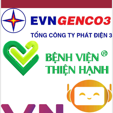
Nâng cao trách nhiệm người đứng
đầu, phát huy tinh thần chủ động,
sáng tạo để đảm bảo tiến độ giải ngân
vốn đầu tư công năm 2025
Sở Công Thương đột phá số hóa 100%
thủ tục trực tuyến lấy sự hài lòng của
doanh nghiệp làm thước đo phục vụ
Đảm bảo công tác bầu cử triển khai
đúng tiến độ, quy trình theo luật định
Ban Tuyên giáo và Dân vận Trung ương
tập huấn công tác khoa giáo năm 2025
Đắk Lắk hưởng ứng Ngày Pháp luật
Việt Nam 2025 và biểu dương 25 tập
thể, cá nhân tiêu biểu
Hội nghị lần thứ nhất Ban Chỉ đạo
công tác bầu cử tỉnh Đắk Lắk
Hội nghị UBND tỉnh thường kỳ tháng
10 năm 2025
Kỳ họp chuyên đề lần thứ Ba, HĐND
tỉnh khóa X