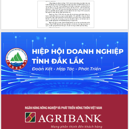
Đẩy nhanh công tác khắc phục, ổn
định đời sống Nhân dân sau bão số 13
Bí thư Tỉnh ủy Lương Nguyễn Minh
Triết dự Ngày hội đại đoàn kết tại
Buôn Đăk Tuôr, xã Cư Pui
Khởi công xây dựng Trường Phổ thông
nội trú liên cấp tiểu học và THCS xã Ia
Rvê
Phó Thủ tướng Chính phủ Mai Văn
Chính chia sẻ, động viên người dân
chịu ảnh hưởng nặng từ bão số 13
Chủ tịch UBND tỉnh kiểm tra công tác
phòng, chống bão số 13 tại các địa
bàn xung yếu
Tập trung đẩy nhanh giải ngân nguồn
vốn các chương trình mục tiêu quốc
gia
Xã Ea H'leo giữ vững và nâng cao chất
lượng các tiêu chí nông thôn mới
Công bố quyết định của Ban Thường
vụ Tỉnh ủy về công tác cán bộ