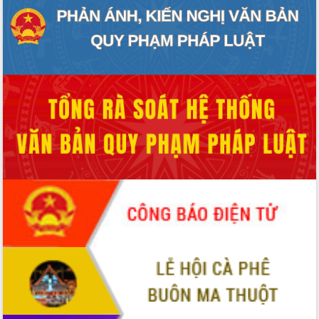
cấp xã
Đắk Lắk phát động hưởng ứng Ngày
Quyền của người tiêu dùng Việt Nam
2026
Đẩy mạnh cải cách hành chính, quyết
tâm đạt được mục tiêu tăng trưởng
hai con số trong năm 2026
Tổ chức trang trọng Lễ hội Đền thờ
Lương Văn Chánh năm 2026
Phó Bí thư Tỉnh ủy Đắk Lắk Đỗ Hữu
Huy giữ chức Bí thư Đảng ủy Ủy Ban
Nhân dân tỉnh
Bệnh án điện tử thúc đẩy chuyển đổi
số y tế tại Đắk Lắk
Chuyển đổi số thư viện: Mở rộng
không gian tri thức trong thời đại số
Đánh giá, rút kinh nghiệm công tác tổ
chức diễn tập trước ngày bầu cử
Chương trình “Gặp gỡ hữu nghị –
Friendship Meeting New Year 2026”