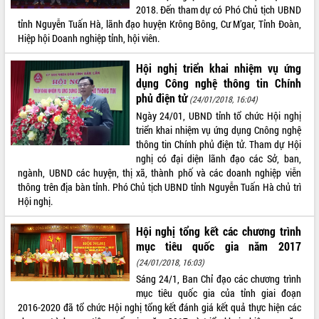
2018. Đến tham dự có Phó Chủ tịch UBND
VIDEO
tỉnh Nguyễn Tuấn Hà, lãnh đạo huyện Krông Bông, Cư M’gar, Tỉnh Đoàn,
Hiệp hội Doanh nghiệp tỉnh, hội viên.
Hội nghị triển khai nhiệm vụ ứng
dụng Công nghệ thông tin Chính
phủ điện tử
(24/01/2018, 16:04)
Ngày 24/01, UBND tỉnh tổ chức Hội nghị
triển khai nhiệm vụ ứng dụng Cnông nghệ
thông tin Chính phủ điện tử. Tham dự Hội
nghị có đại diện lãnh đạo các Sở, ban,
Khám bệnh, cấp phát thuốc miễn phí
ngành, UBND các huyện, thị xã, thành phố và các doanh nghiệp viễn
và tặng quà người dân xã Cư Pui
thông trên địa bàn tỉnh. Phó Chủ tịch UBND tỉnh Nguyễn Tuấn Hà chủ trì
Hội nghị UBND tỉnh Đắk Lắk thường kỳ
Hội nghị.
tháng 7/2026
Lễ truy tặng danh hiệu “Bà Mẹ Việt
Hội nghị tổng kết các chương trình
Nam Anh hùng” và trao Huân chương
mục tiêu quốc gia năm 2017
Lao động
(24/01/2018, 16:03)
ALBUM ẢNH
UBND tỉnh Đắk Lắk triển khai nhiệm
Sáng 24/1, Ban Chỉ đạo các chương trình
vụ 6 tháng cuối năm 2026
mục tiêu quốc gia của tỉnh giai đoạn
Kỳ họp thứ Hai, Hội đồng nhân dân
2016-2020 đã tổ chức Hội nghị tổng kết đánh giá kết quả thực hiện các
tỉnh khóa XI quyết nghị nhiều nội dung