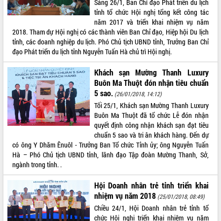
Sáng 26/1, Ban Chỉ đạo Phát triển du lịch
tỉnh tổ chức Hội nghị tổng kết công tác
ĐIỂM TIN VĂN BẢN
năm 2017 và triển khai nhiệm vụ năm
2018. Tham dự Hội nghị có các thành viên Ban Chỉ đạo, Hiệp hội Du lịch
QUY HOẠCH - KẾ HOẠCH
tỉnh, các doanh nghiệp du lịch. Phó Chủ tịch UBND tỉnh, Trưởng Ban Chỉ
đạo Phát triển du lịch tỉnh Nguyễn Tuấn Hà chủ trì Hội nghị.
Khách sạn Mường Thanh Luxury
Buôn Ma Thuột đón nhận tiêu chuẩn
5 sao.
(26/01/2018, 14:12)
Tối 25/1, Khách sạn Mường Thanh Luxury
Buôn Ma Thuột đã tổ chức Lễ đón nhận
quyết định công nhận khách sạn đạt tiêu
chuẩn 5 sao và tri ân khách hàng. Đến dự
có ông Y Dhăm Ênuôl - Trưởng Ban Tổ chức Tỉnh ủy; ông Nguyễn Tuấn
Hà – Phó Chủ tịch UBND tỉnh, lãnh đạo Tập đoàn Mường Thanh, Sở,
ngành trong tỉnh. .
Hội Doanh nhân trẻ tỉnh triển khai
nhiệm vụ năm 2018
(25/01/2018, 08:49)
Chiều 24/1, Hội Doanh nhân trẻ tỉnh tổ
chức Hội nghị triển khai nhiệm vụ năm