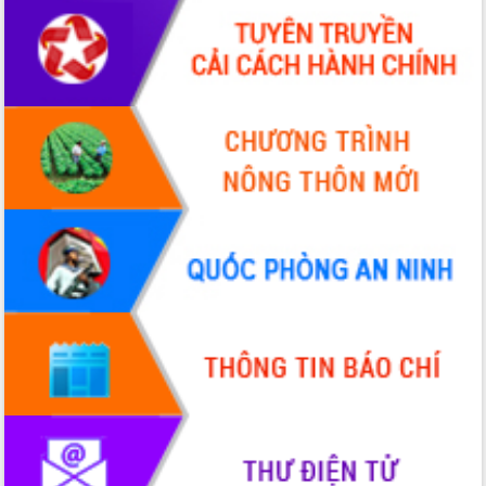
Bầu cử Quốc hội và HĐND: Cử tri Đắk
Lắk gửi gắm niềm tin, kỳ vọng vào lá
phiếu
Đắk Lắk sẵn sàng các điều kiện cho
Ngày hội bầu cử đại biểu Quốc hội
khóa XVI và HĐND các cấp nhiệm kỳ
2026-2031
Đảm bảo cuộc bầu cử đại biểu Quốc
hội và đại biểu HĐND các cấp diễn ra
an toàn, hiệu quả, đúng quy định
Thủ tướng Chính phủ Phạm Minh Chính
kiểm tra, chỉ đạo hoàn thành các dự
án cao tốc và thăm khu tái định cư tại
Đắk Lắk
Sôi nổi Hội đua ngựa truyền thống Gò
Thì Thùng mừng Xuân Bính Ngọ 2026
Lãnh đạo tỉnh dâng hương tưởng niệm
tại Đập Đồng Cam đầu Xuân Bính Ngọ
Ngành nông nghiệp phấn đấu tăng
trưởng đạt 5,86% trong năm 2026
UBND tỉnh Đắk Lắk triển khai công tác