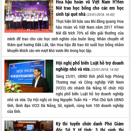
Quy hoạch và Xúc tiến đầu tư tỉnh Đắk
Hoa hậu hoàn vũ Việt Nam H’Hen
Lắk
Niê trao học bổng cho các em học
sinh tại quê nhà
Khơi thông điểm nghẽn, đẩy nhanh
(23/01/2018, 16:43)
giải ngân vốn khắc phục thiên tai
Thực hiện lời hứa sau khi đăng quang Hoa
HĐND tỉnh thông qua điều chỉnh Quy
hậu Hoàn vũ Việt Nam năm 2017 H’Hen
hoạch tỉnh thời kỳ 2021-2030
Niê đã trích 70% số tiền giải thưởng của
mình để trao cho các học sinh nghèo của buôn làng. Nhân chuyến về
Hội thảo góp ý hồ sơ điều chỉnh quy
thăm quê hương Đắk Lắk, tân Hoa hậu đã trao 60 suất học bổng nhằm
hoạch tỉnh Đắk Lắk thời kỳ 2021-2030,
khuyến khích các em vượt khó vươn lên trong học tập.
tầm nhìn đến năm 2050
Nâng cao hiệu quả hoạt động của các
Hội nghị phổ biến Luật hỗ trợ doanh
doanh nghiệp nhà nước
nghiệp nhỏ và vừa
(23/01/2018, 14:30)
Hội nghị triển khai kết nối mạng
Sáng 23/01, UBND tỉnh phối hợp Phòng
truyền số liệu chuyên dùng phục vụ cơ
Thương mại và Công nghiệp Việt Nam
quan Đảng, Nhà nước
(VCCI) chi nhánh Đà Nẵng tổ chức Hội
Lễ phát động chuỗi hoạt động chung
nghị phổ biến Luật hỗ trợ doanh nghiệp
tay làm sạch môi trường
nhỏ và vừa. Dự Hội nghị có ông Nguyễn Tuấn Hà – Phó Chủ tịch UBND
Xã Ea Kar bước chuyển mình trong
tỉnh, lãnh đạo VCCI Đà Nẵng, Sở, ngành, cùng hơn 100 doanh nghiệp
công tác cải cách hành chính mô hình
của tỉnh.
mới
Kỳ thi tuyển chức danh Phó Giám
UBND tỉnh họp báo định kỳ tháng 4
năm 2026
đốc Sở Y tế tỉnh: 3 thí sinh thi