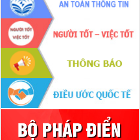
tác bầu cử tỉnh Đắk Lắk
Hội nghị Báo cáo viên Trung ương
tháng 01/2026
Phó Thủ tướng Hồ Quốc Dũng đánh giá
cao kết quả Chiến dịch Quang Trung
tại Đắk Lắk
Hội nghị Ban Chấp hành Đảng bộ tỉnh
Đắk Lắk lần thứ 2 (mở rộng)
Tập trung giải phóng mặt bằng, đẩy
nhanh tiến độ Tuyến đường bộ ven
biển
Gỡ khó, khởi công xây dựng, sửa chữa
toàn bộ nhà ở cho hộ dân đúng tiến độ
đề ra
UBND tỉnh Đắk Lắk tổng kết công tác
quốc phòng, quân sự địa phương năm
2025
Tập trung triển khai quyết liệt, đồng bộ
các giải pháp nhằm thực hiện hiệu quả
các nhiệm vụ đề ra năm 2025
Phát huy vai trò của người có uy tín