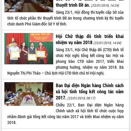
thuyết trình Đề án.
Hội thảo khoa học “Giải pháp thúc đẩy
(23/01/2018, 14:24)
phát triển nền kinh tế xanh tại tỉnh
Sáng 23/1, Hội đồng thi tuyển cấp Sở của
Đắk Lắk”
tỉnh tổ chức phần thi thuyết trình Đề án trong chương trình kỳ thi tuyển
chức danh Phó Giám đốc Sở Y tế tỉnh.
Tăng cường giám sát, đôn đốc thực
hiện nhiệm vụ quản lý tài sản công
Hội Chữ thập đỏ tỉnh triển khai
hàng tuần
nhiệm vụ năm 2018
(23/01/2018, 14:04)
Tháo gỡ những vướng mắc, đẩy mạnh
công tác cải cách thủ tục hành chính
Sáng 23/1, Hội Chữ thập đỏ (CTĐ) tỉnh tổ
tại Trung tâm Phục vụ hành chính
chức Hội nghị tổng kết công tác Hội và
công tỉnh
phong trào CTĐ năm 2017, triển khai
phương hướng, nhiệm vụ năm 2018. Bà
Đắk Lắk: Tôn vinh 46 giải pháp tại Hội
Nguyễn Thị Phi Thảo – Chủ tịch Hội CTĐ tỉnh chủ trì Hội nghị.
thi Sáng tạo Kỹ thuật 2024 - 2025
Đắk Lắk rà soát, điều chỉnh Đề án 190
Ban Đại diện Ngân hàng Chính sách
về phát triển nuôi trồng thủy sản
xã hội tỉnh tổng kết công tác năm
Phó Chủ tịch UBND tỉnh Đắk Lắk
2017.
(23/01/2018, 08:17)
Trương Công Thái kiểm tra thực địa
Chiều 22/1, Ban Đại diện Ngân hàng
Dự án cao tốc Khánh Hòa - Buôn Ma
Chính sách xã hội tỉnh tổ chức cuộc họp
Thuột
nhằm đánh giá tổng kết công tác năm 2017 và triển khai nhiệm vụ năm
Định vị cà phê Việt Nam như một “di
2018.
sản sống” trong dòng chảy toàn cầu