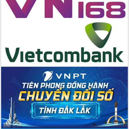
Bí thư Tỉnh ủy Lương Nguyễn Minh
Triết kiểm tra việc thực hiện chống
khai thác IUU
Hội thảo chuyên đề “Hành trình xuất
khẩu nông sản Việt Nam qua thương
mại điện tử cùng Amazon”
Đại hội Thi đua yêu nước tỉnh Đắk Lắk
lần thứ I (2025-2030)
Đồng chí Lương Nguyễn Minh Triết
được chỉ định làm Bí thư Tỉnh ủy Đắk
Lắk nhiệm kỳ 2025 – 2030
Tập trung triển khai các giải pháp sản
xuất nông nghiệp bền vững, phát thải
thấp
Tọa đàm kỷ niệm 95 năm Ngày thành
lập Hội Liên hiệp Phụ nữ Việt Nam
Đắk Lắk tổ chức Ngày hội Chuyển đổi
số với chủ đề: “Công nghệ số - kiến
tạo tương lai”
Tập trung phát triển khoa học công
nghệ, đổi mới sáng tạo và chuyển đổi