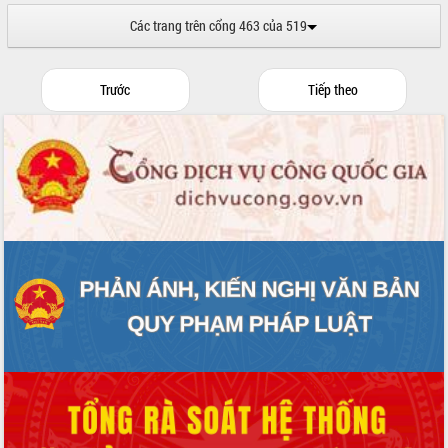
hai con số trong năm 2026
Các trang trên cổng 463 của 519
Tổ chức trang trọng Lễ hội Đền thờ
Lương Văn Chánh năm 2026
Phó Bí thư Tỉnh ủy Đắk Lắk Đỗ Hữu
Trước
Tiếp theo
Huy giữ chức Bí thư Đảng ủy Ủy Ban
Nhân dân tỉnh
Bệnh án điện tử thúc đẩy chuyển đổi
số y tế tại Đắk Lắk
Chuyển đổi số thư viện: Mở rộng
không gian tri thức trong thời đại số
Đánh giá, rút kinh nghiệm công tác tổ
chức diễn tập trước ngày bầu cử
Chương trình “Gặp gỡ hữu nghị –
Friendship Meeting New Year 2026”
Bầu cử Quốc hội và HĐND: Cử tri Đắk
Lắk gửi gắm niềm tin, kỳ vọng vào lá
phiếu
Đắk Lắk sẵn sàng các điều kiện cho
Ngày hội bầu cử đại biểu Quốc hội
khóa XVI và HĐND các cấp nhiệm kỳ