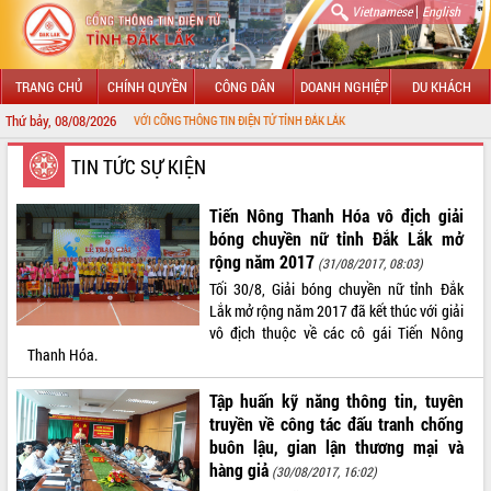
|
Vietnamese
English
TRANG CHỦ
CHÍNH QUYỀN
CÔNG DÂN
DOANH NGHIỆP
DU KHÁCH
Thứ bảy, 08/08/2026
ĐẾN VỚI CỔNG THÔNG TIN ĐIỆN TỬ TỈNH ĐẮK LẮK
GIỚI THIỆU
TIN TỨC SỰ KIỆN
LÃNH ĐẠO UBND TỈNH
Tiến Nông Thanh Hóa vô địch giải
bóng chuyền nữ tỉnh Đắk Lắk mở
TIN TỨC SỰ KIỆN
rộng năm 2017
(31/08/2017, 08:03)
Tối 30/8, Giải bóng chuyền nữ tỉnh Đắk
SỞ, BAN, NGÀNH
Lắk mở rộng năm 2017 đã kết thúc với giải
vô địch thuộc về các cô gái Tiến Nông
UBND CÁC XÃ, PHƯỜNG
Thanh Hóa.
THÔNG TIN CHỈ ĐẠO ĐIỀU HÀNH
Tập huấn kỹ năng thông tin, tuyên
truyền về công tác đấu tranh chống
HỆ THỐNG VĂN BẢN
buôn lậu, gian lận thương mại và
hàng giả
(30/08/2017, 16:02)
VĂN BẢN HĐND TỈNH