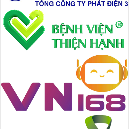
Đại hội Thi đua yêu nước tỉnh Đắk Lắk
lần thứ I (2025-2030)
Đồng chí Lương Nguyễn Minh Triết
được chỉ định làm Bí thư Tỉnh ủy Đắk
Lắk nhiệm kỳ 2025 – 2030
Tập trung triển khai các giải pháp sản
xuất nông nghiệp bền vững, phát thải
thấp
Tọa đàm kỷ niệm 95 năm Ngày thành
lập Hội Liên hiệp Phụ nữ Việt Nam
Đắk Lắk tổ chức Ngày hội Chuyển đổi
số với chủ đề: “Công nghệ số - kiến
tạo tương lai”
Tập trung phát triển khoa học công
nghệ, đổi mới sáng tạo và chuyển đổi
số lĩnh vực nông nghiệp và môi trường
“Hồ sơ phi địa giới – Bước tiến mới
trong cải cách hành chính”
Phó Chủ tịch UBND tỉnh Nguyễn Thiên
Văn kiểm tra công tác chống khai thác
IUU và nuôi trồng thủy sản