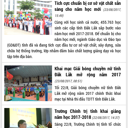
Tích cực chuẩn bị cơ sở vật chất sẵn
Tháo gỡ những vướng mắc, đẩy mạnh
sàng cho năm học mới
(23/08/2017,
công tác cải cách thủ tục hành chính
15:49)
tại Trung tâm Phục vụ hành chính
Cùng với học sinh cả nước, 455.763 học
công tỉnh
sinh các cấp tỉnh Đắk Lắk sắp bước vào
Đắk Lắk: Tôn vinh 46 giải pháp tại Hội
năm học mới 2017-2018. Để chuẩn bị cho
thi Sáng tạo Kỹ thuật 2024 - 2025
năm học mới, ngành Giáo dục và Đào tạo
Đắk Lắk rà soát, điều chỉnh Đề án 190
(GD&ĐT) tỉnh đã và đang tích cực đầu tư cơ sở vật chất, xây dựng, sửa
về phát triển nuôi trồng thủy sản
chữa hệ thống trường, lớp nhằm đảm bảo chất lượng giảng dạy và học
Phó Chủ tịch UBND tỉnh Đắk Lắk
tập trên địa bàn.
Trương Công Thái kiểm tra thực địa
Dự án cao tốc Khánh Hòa - Buôn Ma
Khai mạc Giải bóng chuyền nữ tỉnh
Thuột
Đắk Lắk mở rộng năm 2017
Định vị cà phê Việt Nam như một “di
(23/08/2017, 08:51)
sản sống” trong dòng chảy toàn cầu
Tối 22/8, Giải bóng chuyền nữ tỉnh Đắk
Xây dựng nông thôn mới: Nâng cao đời
Lắk mở rộng năm 2017 chính thức khai
sống người dân từ những mô hình thiết
mạc tại Nhà thi đấu TDTT tỉnh Đắk Lắk.
thực
Trường Chính trị tỉnh khai giảng
Quyết liệt tháo gỡ vướng mắc, đẩy
năm học 2017-2018
nhanh tiến độ các dự án trọng điểm
(22/08/2017, 14:37)
trong Khu kinh tế Nam Phú Yên
Sáng 22/8, Trường Chính trị tỉnh tổ chức