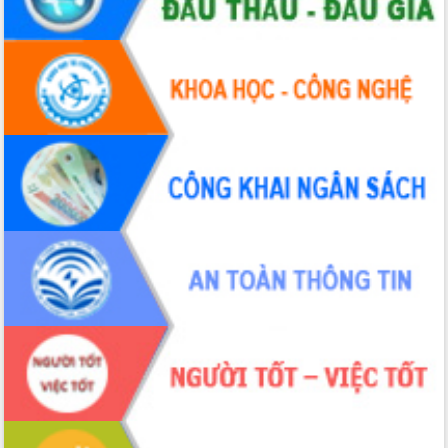
Hội nghị Ban Chấp hành Đảng bộ tỉnh
Đắk Lắk lần thứ 2 (mở rộng)
Tập trung giải phóng mặt bằng, đẩy
nhanh tiến độ Tuyến đường bộ ven
biển
Gỡ khó, khởi công xây dựng, sửa chữa
toàn bộ nhà ở cho hộ dân đúng tiến độ
đề ra
UBND tỉnh Đắk Lắk tổng kết công tác
quốc phòng, quân sự địa phương năm
2025
Tập trung triển khai quyết liệt, đồng bộ
các giải pháp nhằm thực hiện hiệu quả
các nhiệm vụ đề ra năm 2025
Phát huy vai trò của người có uy tín
trong phòng chống tảo hôn và hôn
nhân cận huyết thống
Nông sản Tây Nguyên thu hút doanh
nghiệp nước ngoài
Đắk Lắk định vị thương hiệu du lịch
“Biển – Rừng – Cà phê” trong không