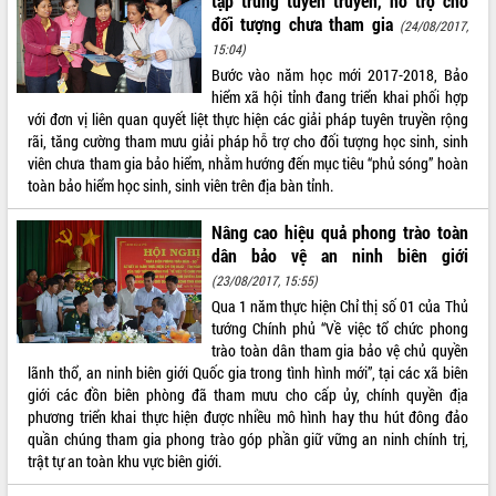
tập trung tuyên truyền, hỗ trợ cho
Hội thảo góp ý hồ sơ điều chỉnh quy
đối tượng chưa tham gia
(24/08/2017,
hoạch tỉnh Đắk Lắk thời kỳ 2021-2030,
15:04)
tầm nhìn đến năm 2050
Bước vào năm học mới 2017-2018, Bảo
Nâng cao hiệu quả hoạt động của các
hiểm xã hội tỉnh đang triển khai phối hợp
doanh nghiệp nhà nước
với đơn vị liên quan quyết liệt thực hiện các giải pháp tuyên truyền rộng
Hội nghị triển khai kết nối mạng
rãi, tăng cường tham mưu giải pháp hỗ trợ cho đối tượng học sinh, sinh
truyền số liệu chuyên dùng phục vụ cơ
viên chưa tham gia bảo hiểm, nhằm hướng đến mục tiêu “phủ sóng” hoàn
quan Đảng, Nhà nước
toàn bảo hiểm học sinh, sinh viên trên địa bàn tỉnh.
Lễ phát động chuỗi hoạt động chung
tay làm sạch môi trường
Nâng cao hiệu quả phong trào toàn
Xã Ea Kar bước chuyển mình trong
dân bảo vệ an ninh biên giới
công tác cải cách hành chính mô hình
(23/08/2017, 15:55)
mới
Qua 1 năm thực hiện Chỉ thị số 01 của Thủ
UBND tỉnh họp báo định kỳ tháng 4
tướng Chính phủ “Về việc tổ chức phong
năm 2026
trào toàn dân tham gia bảo vệ chủ quyền
lãnh thổ, an ninh biên giới Quốc gia trong tình hình mới”, tại các xã biên
Hội thảo khoa học “Giải pháp thúc đẩy
giới các đồn biên phòng đã tham mưu cho cấp ủy, chính quyền địa
phát triển nền kinh tế xanh tại tỉnh
phương triển khai thực hiện được nhiều mô hình hay thu hút đông đảo
Đắk Lắk”
quần chúng tham gia phong trào góp phần giữ vững an ninh chính trị,
Tăng cường giám sát, đôn đốc thực
trật tự an toàn khu vực biên giới.
hiện nhiệm vụ quản lý tài sản công
hàng tuần