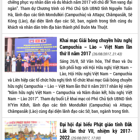
chiêng phục vụ nhân dân và du khách năm 2017 với chủ đề “Âm vang đại
phát triển mới
ngàn”. Tham dự Chương trình có Phó Chủ tịch UBND tỉnh Nguyễn Tuấn
Thường trực HĐND tỉnh Đắk Lắk gặp
Hà, lãnh đạo các tỉnh Mondulkiri (Campuchia) và Attapư, Chămpasắk, Sê
mặt Đoàn chuyên gia y tế TP. Hồ Chí
Kông (Lào), đại diện lãnh đạo các Sở, ban, ngành trong tỉnh cùng du
Minh
khách và nhân dân trên địa bàn thành phố Buôn Ma Thuột.
THỐNG KÊ TRUY CẬP
Lễ truy điệu và an táng hài cốt liệt sĩ
Khai mạc Giải bóng chuyền hữu nghị
tại Nghĩa trang Liệt sĩ xã Sơn Hòa
Hôm nay:
30739
Campuchia – Lào – Việt Nam lần
Bàn giải pháp tháo gỡ khó khăn trong
Tất cả:
66076062
thứ II năm 2017
xuất khẩu sầu riêng và triển khai quy
(26/08/2017, 21:43)
định EUDR
Sáng 26/8, Sở Văn hóa, Thể thao và Du
lịch phối hợp với Hội Hữu nghị Việt Nam –
Thứ trưởng Bộ Nông nghiệp và Môi
Lào, Hội Hữu nghị Việt Nam – Campuchia
trường Nguyễn Hoàng Hiệp khảo sát
và Liên hiệp các tổ chức hữu nghị tỉnh tổ chức khai mạc Giải bóng chuyền
vùng trồng và doanh nghiệp đóng gói
hữu nghị Campuchia – Lào – Việt Nam lần thứ II năm 2017 nhân kỷ niệm
sầu riêng tại Đắk Lắk
“Năm hữu nghị Việt Nam – Campuchia và Năm đoàn kết, hữu nghị Việt
Trình diễn nghệ thuật chế biến các
Nam – Lào 2017”. Tham dự buổi Lễ khai mạc có Phó Chủ tịch UBND tỉnh
món ăn từ sầu riêng
H’Yim Kđoh, lãnh đạo các tỉnh Mondulkiri (Campuchia) và Attapư,
Đắk Lắk công bố Quy hoạch và xúc
Chămpasắk (Lào) cùng đại diện lãnh đạo các Sở, ban, ngành trong tỉnh.
tiến đầu tư tỉnh
Ngành cá ngừ Đắk Lắk chủ động thích
Đại hội đại biểu Phật giáo tỉnh Đắk
ứng để giữ vững thị trường xuất khẩu
Lắk lần thứ VII, nhiệm kỳ 2017-
Diễn đàn Kinh tế tư nhân Việt Nam đột
2022
(25/08/2017, 17:00)