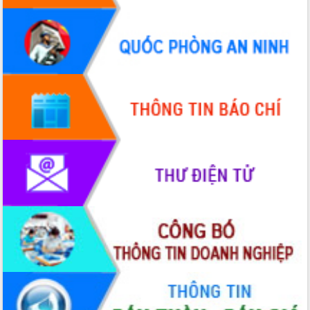
chúc mừng các bệnh viện nhân Ngày
Thầy thuốc Việt Nam
Rộn ràng lễ hội truyền thống Sông
nước Đà Nông lần thứ I năm 2026
Kỳ họp Chuyên đề lần thứ Năm, HĐND
tỉnh Đắk Lắk thông qua các nghị quyết
quan trọng
Thống nhất danh sách giới thiệu ứng
cử đại biểu Quốc hội khoá XVI và đại
biểu HĐND tỉnh Đắk Lắk, nhiệm kỳ
2026-2031
Phát động hai phong trào thi đua quan
trọng trong kỷ nguyên mới
Hội nghị lần thứ tư Ban Chỉ đạo công
tác bầu cử tỉnh Đắk Lắk
Hội nghị Báo cáo viên Trung ương
tháng 01/2026
Phó Thủ tướng Hồ Quốc Dũng đánh giá
cao kết quả Chiến dịch Quang Trung
tại Đắk Lắk