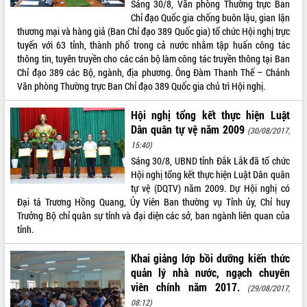
Sáng 30/8, Văn phòng Thường trực Ban
Chỉ đạo Quốc gia chống buôn lậu, gian lận
ĐIỂM TIN VĂN BẢN
thương mại và hàng giả (Ban Chỉ đạo 389 Quốc gia) tổ chức Hội nghị trực
tuyến với 63 tỉnh, thành phố trong cả nước nhằm tập huấn công tác
QUY HOẠCH - KẾ HOẠCH
thông tin, tuyên truyền cho các cán bộ làm công tác truyền thông tại Ban
Chỉ đạo 389 các Bộ, ngành, địa phương. Ông Đàm Thanh Thế – Chánh
Văn phòng Thường trực Ban Chỉ đạo 389 Quốc gia chủ trì Hội nghị.
Hội nghị tổng kết thực hiện Luật
Dân quân tự vệ năm 2009
(30/08/2017,
15:40)
Sáng 30/8, UBND tỉnh Đắk Lắk đã tổ chức
Hội nghị tổng kết thực hiện Luật Dân quân
tự vệ (DQTV) năm 2009. Dự Hội nghị có
Đại tá Trương Hồng Quang, Ủy Viên Ban thường vụ Tỉnh ủy, Chỉ huy
Trưởng Bộ chỉ quân sự tỉnh và đại diện các sở, ban ngành liên quan của
tỉnh.
Khai giảng lớp bồi dưỡng kiến thức
quản lý nhà nước, ngạch chuyên
viên chính năm 2017.
(29/08/2017,
08:12)