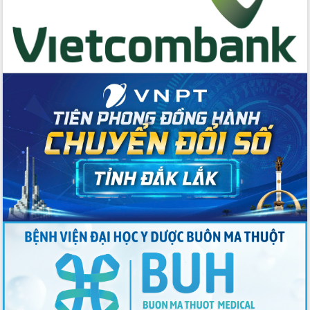
Tăng cường các giải pháp nhằm phát
triển hiệu quả khoa học, công nghệ,
đổi mới sáng tạo và chuyển đổi số
Tỉnh Đắk Lắk hiện đại hóa y tế từ bệnh
án điện tử
Tập huấn công tác đối ngoại và tuyên
truyền quản lý biên giới, biển đảo
Nhiều cách làm hay trong chuyển đổi
số vì người dân
Quyết tâm phấn đấu hoàn thành thắng
lợi các mục tiêu, nhiệm vụ Nghị quyết
Đại hội đại biểu Đảng bộ tỉnh Đắk Lắk
nhiệm kỳ 2025-2030
Khai mạc trọng thể Đại hội đại biểu
Đảng bộ tỉnh Đắk Lắk lần thứ I, nhiệm
kỳ 2025 - 2030
Đắk Lắk hoàn thành mục tiêu xóa nhà
tạm, nhà dột nát năm 2025
Phiên trù bị Đại hội đại biểu Đảng bộ
tỉnh Đắk Lắk lần thứ I, nhiệm kỳ 2025-