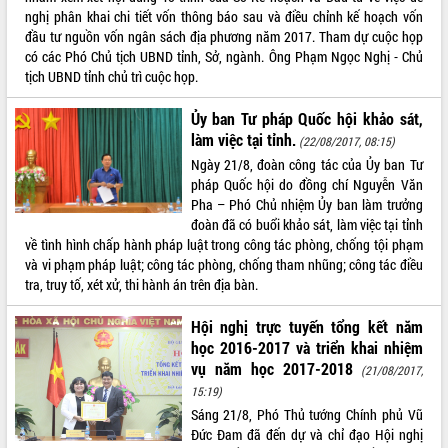
Tập huấn ứng dụng trí tuệ nhân tạo (AI)
nghị phân khai chi tiết vốn thông báo sau và điều chỉnh kế hoạch vốn
trong thương mại điện tử năm 2026
đầu tư nguồn vốn ngân sách địa phương năm 2017. Tham dự cuộc họp
có các Phó Chủ tịch UBND tỉnh, Sở, ngành. Ông Phạm Ngọc Nghị - Chủ
Đoàn đại biểu Quốc hội tỉnh Đắk Lắk
tịch UBND tỉnh chủ trì cuộc họp.
trao đổi thông tin trước Kỳ họp thứ
nhất, Quốc hội khóa XVI
Ủy ban Tư pháp Quốc hội khảo sát,
Quyết liệt cải cách hành chính, khơi
làm việc tại tỉnh.
(22/08/2017, 08:15)
thông nguồn lực phát triển
Ngày 21/8, đoàn công tác của Ủy ban Tư
Nâng cao hiệu lực, hiệu quả HĐND
pháp Quốc hội do đồng chí Nguyễn Văn
tỉnh thông qua hiện đại hóa hành chính
Pha – Phó Chủ nhiệm Ủy ban làm trưởng
Xã Ea Phê gắn cải cách hành chính với
đoàn đã có buổi khảo sát, làm việc tại tỉnh
chuyển đổi số
về tình hình chấp hành pháp luật trong công tác phòng, chống tội phạm
Phó Chủ tịch Thường trực UBND tỉnh
và vi phạm pháp luật; công tác phòng, chống tham nhũng; công tác điều
Hồ Thị Nguyên Thảo làm việc tại Trung
tra, truy tố, xét xử, thi hành án trên địa bàn.
tâm Phục vụ hành chính công xã Ea
Phê
Hội nghị trực tuyến tổng kết năm
Xây dựng nền hành chính số đồng
học 2016-2017 và triển khai nhiệm
hành cùng nông dân dân, doanh nghiệp
vụ năm học 2017-2018
(21/08/2017,
Giai đoạn 2026-2030, Đắk Lắk phấn
15:19)
đấu có 77% xã đạt chuẩn nông thôn
Sáng 21/8, Phó Thủ tướng Chính phủ Vũ
mới
Đức Đam đã đến dự và chỉ đạo Hội nghị