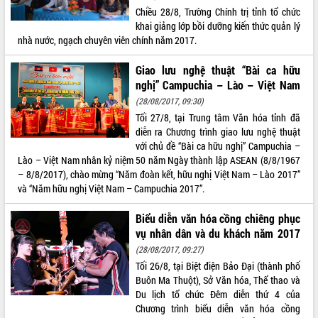
Chiều 28/8, Trường Chính trị tỉnh tổ chức
VIDEO
khai giảng lớp bồi dưỡng kiến thức quản lý
nhà nước, ngạch chuyên viên chính năm 2017.
Loading the player...
Khám bệnh, cấp phát thuốc miễn phí
Giao lưu nghệ thuật “Bài ca hữu
và tặng quà người dân xã Cư Pui
nghị” Campuchia – Lào – Việt Nam
Hội nghị UBND tỉnh Đắk Lắk thường kỳ
(28/08/2017, 09:30)
tháng 7/2026
Tối 27/8, tại Trung tâm Văn hóa tỉnh đã
diễn ra Chương trình giao lưu nghệ thuật
Lễ truy tặng danh hiệu “Bà Mẹ Việt
với chủ đề “Bài ca hữu nghị” Campuchia –
Nam Anh hùng” và trao Huân chương
Lào – Việt Nam nhân kỷ niệm 50 năm Ngày thành lập ASEAN (8/8/1967
Lao động
– 8/8/2017), chào mừng “Năm đoàn kết, hữu nghị Việt Nam – Lào 2017”
ALBUM ẢNH
UBND tỉnh Đắk Lắk triển khai nhiệm
và “Năm hữu nghị Việt Nam – Campuchia 2017”.
vụ 6 tháng cuối năm 2026
Kỳ họp thứ Hai, Hội đồng nhân dân
Biểu diễn văn hóa cồng chiêng phục
tỉnh khóa XI quyết nghị nhiều nội dung
vụ nhân dân và du khách năm 2017
quan trọng
(28/08/2017, 09:27)
Bí thư Tỉnh ủy Lương Nguyễn Minh
Tối 26/8, tại Biệt điện Bảo Đại (thành phố
Triết thăm, tặng quà người có công với
Buôn Ma Thuột), Sở Văn hóa, Thể thao và
cách mạng
Du lịch tổ chức Đêm diễn thứ 4 của
Rà soát, hoàn thiện hệ thống thiết chế
Chương trình biểu diễn văn hóa cồng
văn hóa, thể thao đáp ứng yêu cầu
LIÊN KẾT WEB