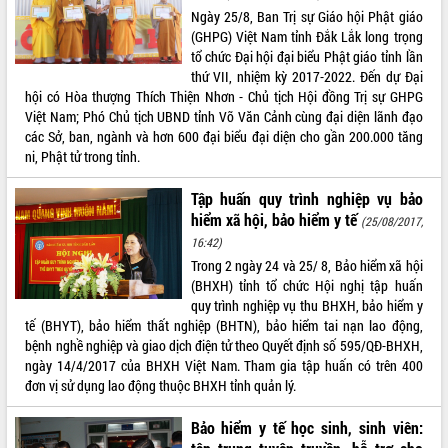
phá cơ chế - Hợp tác công tư
Ngày 25/8, Ban Trị sự Giáo hội Phật giáo
Đề án 06 tạo bước ngoặt đột phá trong
(GHPG) Việt Nam tỉnh Đắk Lắk long trọng
cải cách hành chính tỉnh Đắk Lắk
tổ chức Đại hội đại biểu Phật giáo tỉnh lần
thứ VII, nhiệm kỳ 2017-2022. Đến dự Đại
Kết nối tour, đẩy mạnh chuyển đổi số
hội có Hòa thượng Thích Thiện Nhơn - Chủ tịch Hội đồng Trị sự GHPG
để phát triển du lịch Đắk Lắk
Việt Nam; Phó Chủ tịch UBND tỉnh Võ Văn Cảnh cùng đại diện lãnh đạo
Khởi động Dự án Đầu tư xây dựng hạ
các Sở, ban, ngành và hơn 600 đại biểu đại diện cho gần 200.000 tăng
tầng kỹ thuật Cụm công nghiệp Tân
ni, Phật tử trong tỉnh.
Tiến
Gặp mặt các cơ quan báo chí nhân Kỷ
Tập huấn quy trình nghiệp vụ bảo
niệm 101 năm Ngày Báo chí Cách
hiểm xã hội, bảo hiểm y tế
(25/08/2017,
mạng Việt Nam
16:42)
Đắk Lắk sơ kết 4 năm triển khai thực
Trong 2 ngày 24 và 25/ 8, Bảo hiểm xã hội
hiện Đề án 06 của Chính phủ
(BHXH) tỉnh tổ chức Hội nghị tập huấn
Họp báo thông tin về Hội nghị Công bố
quy trình nghiệp vụ thu BHXH, bảo hiểm y
Quy hoạch và Xúc tiến đầu tư tỉnh Đắk
tế (BHYT), bảo hiểm thất nghiệp (BHTN), bảo hiểm tai nạn lao động,
Lắk
bệnh nghề nghiệp và giao dịch điện tử theo Quyết định số 595/QĐ-BHXH,
Khơi thông điểm nghẽn, đẩy nhanh
ngày 14/4/2017 của BHXH Việt Nam. Tham gia tập huấn có trên 400
giải ngân vốn khắc phục thiên tai
đơn vị sử dụng lao động thuộc BHXH tỉnh quản lý.
HĐND tỉnh thông qua điều chỉnh Quy
Bảo hiểm y tế học sinh, sinh viên:
hoạch tỉnh thời kỳ 2021-2030