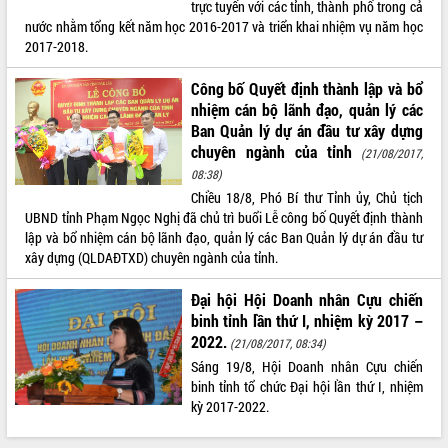
Chuyển đổi số 'mở đường' cho nông
trực tuyến với các tỉnh, thành phố trong cả
nghiệp Đắk Lắk tăng trưởng bứt phá
nước nhằm tổng kết năm học 2016-2017 và triển khai nhiệm vụ năm học
2017-2018.
Triển khai đồng bộ đo đạc, lập hồ sơ
địa chính, hoàn thiện cơ sở dữ liệu đất
Công bố Quyết định thành lập và bổ
đai
nhiệm cán bộ lãnh đạo, quản lý các
Ứng dụng sinh trắc học - Bước tiến
Ban Quản lý dự án đầu tư xây dựng
trong hành trình chuyển đổi số tại Đắk
chuyên ngành của tỉnh
(21/08/2017,
Lắk
08:38)
Đắk Lắk nâng cao hiệu quả công tác
Chiều 18/8, Phó Bí thư Tỉnh ủy, Chủ tịch
Đảng từ Sổ tay đảng viên điện tử
UBND tỉnh Phạm Ngọc Nghị đã chủ trì buổi Lễ công bố Quyết định thành
Đắk Lắk đẩy mạnh nuôi biển công
lập và bổ nhiệm cán bộ lãnh đạo, quản lý các Ban Quản lý dự án đầu tư
nghệ, hướng tới phát triển thủy sản
xây dựng (QLDAĐTXD) chuyên ngành của tỉnh.
bền vững
Tập huấn nâng cao năng lực triển khai
Đại hội Hội Doanh nhân Cựu chiến
chuyển đổi số cho cán bộ, công chức
binh tỉnh lần thứ I, nhiệm kỳ 2017 –
cấp xã
2022.
(21/08/2017, 08:34)
Đắk Lắk phát động hưởng ứng Ngày
Sáng 19/8, Hội Doanh nhân Cựu chiến
Quyền của người tiêu dùng Việt Nam
binh tỉnh tổ chức Đại hội lần thứ I, nhiệm
2026
kỳ 2017-2022.
Đẩy mạnh cải cách hành chính, quyết
tâm đạt được mục tiêu tăng trưởng