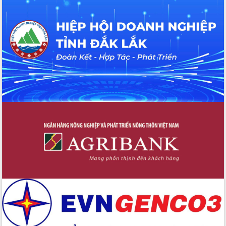
doanh nghiệp làm thước đo phục vụ
Đảm bảo công tác bầu cử triển khai
đúng tiến độ, quy trình theo luật định
Ban Tuyên giáo và Dân vận Trung ương
tập huấn công tác khoa giáo năm 2025
Đắk Lắk hưởng ứng Ngày Pháp luật
Việt Nam 2025 và biểu dương 25 tập
thể, cá nhân tiêu biểu
Hội nghị lần thứ nhất Ban Chỉ đạo
công tác bầu cử tỉnh Đắk Lắk
Hội nghị UBND tỉnh thường kỳ tháng
10 năm 2025
Kỳ họp chuyên đề lần thứ Ba, HĐND
tỉnh khóa X
Bí thư Tỉnh ủy Lương Nguyễn Minh
Triết kiểm tra việc thực hiện chống
khai thác IUU
Hội thảo chuyên đề “Hành trình xuất
khẩu nông sản Việt Nam qua thương
mại điện tử cùng Amazon”