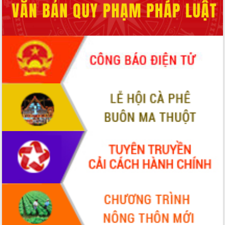
2026-2031
Đảm bảo cuộc bầu cử đại biểu Quốc
hội và đại biểu HĐND các cấp diễn ra
an toàn, hiệu quả, đúng quy định
Thủ tướng Chính phủ Phạm Minh Chính
kiểm tra, chỉ đạo hoàn thành các dự
án cao tốc và thăm khu tái định cư tại
Đắk Lắk
Sôi nổi Hội đua ngựa truyền thống Gò
Thì Thùng mừng Xuân Bính Ngọ 2026
Lãnh đạo tỉnh dâng hương tưởng niệm
tại Đập Đồng Cam đầu Xuân Bính Ngọ
Ngành nông nghiệp phấn đấu tăng
trưởng đạt 5,86% trong năm 2026
UBND tỉnh Đắk Lắk triển khai công tác
quốc phòng, quân sự địa phương năm
2026
Đắk Lắk tập trung toàn lực khắc phục
tồn tại IUU, sẵn sàng làm việc với
Đoàn thanh tra EC
Chủ tịch UBND tỉnh Tạ Anh Tuấn thăm,