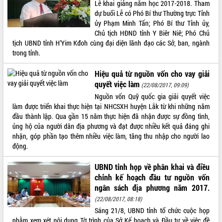
Hòn Yến phát triển du lịch gắn với bảo
Lễ khai giảng năm học 2017-2018. Tham
tồn biển
dự buổi Lễ có Phó Bí thư Thường trực Tỉnh
ủy Phạm Minh Tấn; Phó Bí thư Tỉnh ủy,
Lấy ý kiến điều chỉnh Quy hoạch tỉnh
Chủ tịch HĐND tỉnh Y Biêr Niê; Phó Chủ
Đắk Lắk thời kỳ 2021-2030, tầm nhìn
tịch UBND tỉnh H’Yim Kđoh cùng đại diện lãnh đạo các Sở, ban, ngành
đến năm 2050
trong tỉnh.
Phát động chiến dịch 30 ngày đêm
giải phóng mặt bằng Tuyến đường bộ
Hiệu quả từ nguồn vốn cho vay giải
ven biển
quyết việc làm
(22/08/2017, 09:09)
Đắk Lắk nỗ lực thúc đẩy tăng trưởng
Nguồn vốn Quỹ quốc gia giải quyết việc
kinh tế từ 10% trở lên trong Quý
làm được triển khai thực hiện tại NHCSXH huyện Lắk từ khi những năm
II/2026
đầu thành lập. Qua gần 15 năm thực hiện đã nhận được sự đồng tình,
Đắk Lắk ký kết thỏa thuận hợp tác về
ủng hộ của người dân địa phương và đạt được nhiều kết quả đáng ghi
chuyển đổi số giai đoạn 2026 – 2030
nhận, góp phần tạo thêm nhiều việc làm, tăng thu nhập cho người lao
với Tập đoàn Bưu chính Viễn thông
động.
Việt Nam
Thứ trưởng Bộ Y tế làm việc với tỉnh
UBND tỉnh họp về phân khai và điều
Đắk Lắk về phát triển nhân lực y tế
chỉnh kế hoạch đầu tư nguồn vốn
cho trạm y tế cấp xã
ngân sách địa phương năm 2017.
Du lịch Đắk Lắk nâng tầm trải nghiệm
(22/08/2017, 08:18)
du khách thông qua Hệ thống cơ sở dữ
Sáng 21/8, UBND tỉnh tổ chức cuộc họp
liệu và Bản đồ số
nhằm xem xét nội dung Tờ trình của Sở Kế hoạch và Đầu tư về việc đề