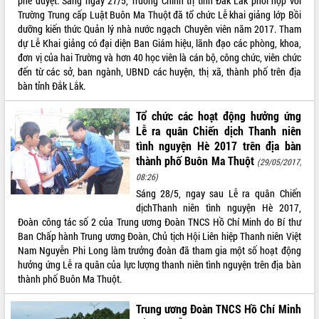
phê duyệt. Sáng ngày 27/5, Trường Chính trị tỉnh Đắk Lắk phối hợp với
với Tập đoàn Bưu chính Viễn thông
Trường Trung cấp Luật Buôn Ma Thuột đã tổ chức Lễ khai giảng lớp Bồi
Việt Nam
dưỡng kiến thức Quản lý nhà nước ngạch Chuyên viên năm 2017. Tham
Thứ trưởng Bộ Y tế làm việc với tỉnh
dự Lễ Khai giảng có đại diện Ban Giám hiệu, lãnh đạo các phòng, khoa,
Đắk Lắk về phát triển nhân lực y tế
đơn vị của hai Trường và hơn 40 học viên là cán bộ, công chức, viên chức
cho trạm y tế cấp xã
đến từ các sở, ban ngành, UBND các huyện, thị xã, thành phố trên địa
bàn tỉnh Đắk Lắk.
Du lịch Đắk Lắk nâng tầm trải nghiệm
du khách thông qua Hệ thống cơ sở dữ
Tổ chức các hoạt động hưởng ứng
liệu và Bản đồ số
Lễ ra quân Chiến dịch Thanh niên
Tập huấn ứng dụng trí tuệ nhân tạo (AI)
tình nguyện Hè 2017 trên địa bàn
trong thương mại điện tử năm 2026
thành phố Buôn Ma Thuột
(29/05/2017,
Đoàn đại biểu Quốc hội tỉnh Đắk Lắk
08:26)
trao đổi thông tin trước Kỳ họp thứ
Sáng 28/5, ngay sau Lễ ra quân Chiến
nhất, Quốc hội khóa XVI
dịchThanh niên tình nguyện Hè 2017,
Quyết liệt cải cách hành chính, khơi
Đoàn công tác số 2 của Trung ương Đoàn TNCS Hồ Chí Minh do Bí thư
thông nguồn lực phát triển
Ban Chấp hành Trung ương Đoàn, Chủ tịch Hội Liên hiệp Thanh niên Việt
Nâng cao hiệu lực, hiệu quả HĐND
Nam Nguyễn Phi Long làm trưởng đoàn đã tham gia một số hoạt động
tỉnh thông qua hiện đại hóa hành chính
hưởng ứng Lễ ra quân của lực lượng thanh niên tình nguyện trên địa bàn
Xã Ea Phê gắn cải cách hành chính với
thành phố Buôn Ma Thuột.
chuyển đổi số
Trung ương Đoàn TNCS Hồ Chí Minh
Phó Chủ tịch Thường trực UBND tỉnh