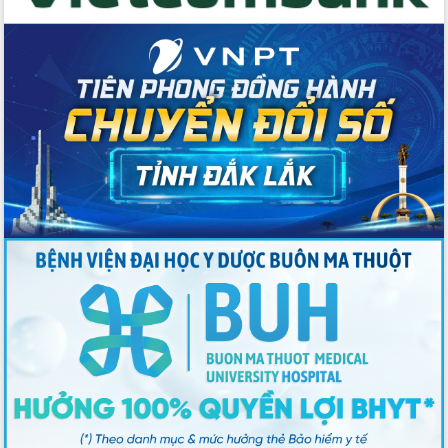
nhiệm kỳ 2025-2030
Khai mạc trọng thể Đại hội đại biểu
Đảng bộ tỉnh Đắk Lắk lần thứ I, nhiệm
kỳ 2025 - 2030
Đắk Lắk hoàn thành mục tiêu xóa nhà
tạm, nhà dột nát năm 2025
Phiên trù bị Đại hội đại biểu Đảng bộ
tỉnh Đắk Lắk lần thứ I, nhiệm kỳ 2025-
2030
Hiệp hội Doanh nhân Đắk Lắk cần tiên
phong trong chuyển đổi số, kiến tạo
môi trường kinh doanh công bằng,
minh bạch
Họp Ban Chỉ đạo Quốc gia về chống
khai thác hải sản bất hợp pháp, không
báo cáo và không theo quy định
Đại hội Đảng bộ cấp cơ sở góp phần
vào thanh công Đại hội đại biểu Đảng
bộ tỉnh lần thứ nhất, nhiệm kỳ 2025-
2030
Lực lượng vũ trang tỉnh Đắk Lắk kỷ