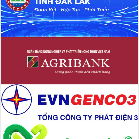
Kỳ họp chuyên đề lần thứ Ba, HĐND
tỉnh khóa X
Bí thư Tỉnh ủy Lương Nguyễn Minh
Triết kiểm tra việc thực hiện chống
khai thác IUU
Hội thảo chuyên đề “Hành trình xuất
khẩu nông sản Việt Nam qua thương
mại điện tử cùng Amazon”
Đại hội Thi đua yêu nước tỉnh Đắk Lắk
lần thứ I (2025-2030)
Đồng chí Lương Nguyễn Minh Triết
được chỉ định làm Bí thư Tỉnh ủy Đắk
Lắk nhiệm kỳ 2025 – 2030
Tập trung triển khai các giải pháp sản
xuất nông nghiệp bền vững, phát thải
thấp
Tọa đàm kỷ niệm 95 năm Ngày thành
lập Hội Liên hiệp Phụ nữ Việt Nam
Đắk Lắk tổ chức Ngày hội Chuyển đổi
số với chủ đề: “Công nghệ số - kiến
tạo tương lai”