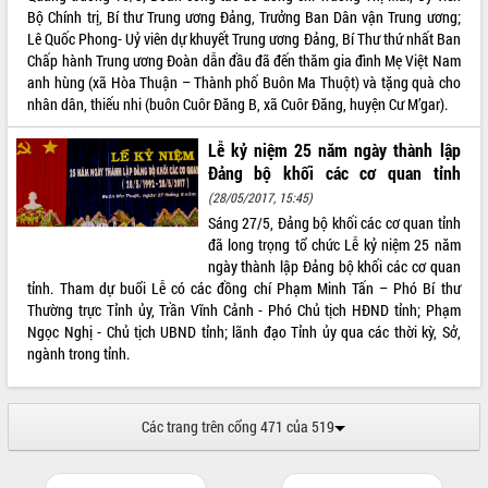
Bộ Chính trị, Bí thư Trung ương Đảng, Trưởng Ban Dân vận Trung ương;
Tập huấn nâng cao năng lực triển khai
Lê Quốc Phong- Uỷ viên dự khuyết Trung ương Đảng, Bí Thư thứ nhất Ban
chuyển đổi số cho cán bộ, công chức
Chấp hành Trung ương Đoàn dẫn đầu đã đến thăm gia đình Mẹ Việt Nam
cấp xã
anh hùng (xã Hòa Thuận – Thành phố Buôn Ma Thuột) và tặng quà cho
Đắk Lắk phát động hưởng ứng Ngày
nhân dân, thiếu nhi (buôn Cuôr Đăng B, xã Cuôr Đăng, huyện Cư M’gar).
Quyền của người tiêu dùng Việt Nam
2026
Lễ kỷ niệm 25 năm ngày thành lập
Đẩy mạnh cải cách hành chính, quyết
Đảng bộ khối các cơ quan tỉnh
tâm đạt được mục tiêu tăng trưởng
(28/05/2017, 15:45)
hai con số trong năm 2026
Sáng 27/5, Đảng bộ khối các cơ quan tỉnh
Tổ chức trang trọng Lễ hội Đền thờ
đã long trọng tổ chức Lễ kỷ niệm 25 năm
Lương Văn Chánh năm 2026
ngày thành lập Đảng bộ khối các cơ quan
Phó Bí thư Tỉnh ủy Đắk Lắk Đỗ Hữu
tỉnh. Tham dự buổi Lễ có các đồng chí Phạm Minh Tấn – Phó Bí thư
Huy giữ chức Bí thư Đảng ủy Ủy Ban
Thường trực Tỉnh ủy, Trần Vĩnh Cảnh - Phó Chủ tịch HĐND tỉnh; Phạm
Nhân dân tỉnh
Ngọc Nghị - Chủ tịch UBND tỉnh; lãnh đạo Tỉnh ủy qua các thời kỳ, Sở,
Bệnh án điện tử thúc đẩy chuyển đổi
ngành trong tỉnh.
số y tế tại Đắk Lắk
Chuyển đổi số thư viện: Mở rộng
không gian tri thức trong thời đại số
Các trang trên cổng 471 của 519
Đánh giá, rút kinh nghiệm công tác tổ
chức diễn tập trước ngày bầu cử