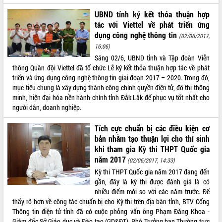
Kỳ họp thứ Hai, Hội đồng nhân dân
UBND tỉnh ký kết thỏa thuận hợp
tỉnh khóa XI quyết nghị nhiều nội dung
tác với Viettel về phát triển ứng
quan trọng
dụng công nghệ thông tin
(02/06/2017,
Bí thư Tỉnh ủy Lương Nguyễn Minh
16:06)
Triết thăm, tặng quà người có công với
Sáng 02/6, UBND tỉnh và Tập đoàn Viễn
cách mạng
LIÊN KẾT WEB
thông Quân đội Viettel đã tổ chức Lễ ký kết thỏa thuận hợp tác về phát
Rà soát, hoàn thiện hệ thống thiết chế
triển và ứng dụng công nghệ thông tin giai đoạn 2017 – 2020. Trong đó,
văn hóa, thể thao đáp ứng yêu cầu
mục tiêu chung là xây dựng thành công chính quyền điện tử, đô thị thông
phát triển mới
minh, hiện đại hóa nền hành chính tỉnh Đắk Lắk để phục vụ tốt nhất cho
người dân, doanh nghiệp.
Thường trực HĐND tỉnh Đắk Lắk gặp
THỐNG KÊ TRUY CẬP
mặt Đoàn chuyên gia y tế TP. Hồ Chí
Tích cực chuẩn bị các điều kiện cơ
Minh
Hôm nay:
31731
bản nhằm tạo thuận lợi cho thí sinh
Lễ truy điệu và an táng hài cốt liệt sĩ
Tất cả:
66144845
khi tham gia Kỳ thi THPT Quốc gia
tại Nghĩa trang Liệt sĩ xã Sơn Hòa
năm 2017
(02/06/2017, 14:33)
Bàn giải pháp tháo gỡ khó khăn trong
Kỳ thi THPT Quốc gia năm 2017 đang đến
xuất khẩu sầu riêng và triển khai quy
gần, đây là kỳ thi được đánh giá là có
định EUDR
nhiều điểm mới so với các năm trước. Để
Thứ trưởng Bộ Nông nghiệp và Môi
thấy rõ hơn về công tác chuẩn bị cho Kỳ thi trên địa bàn tỉnh, BTV Cổng
trường Nguyễn Hoàng Hiệp khảo sát
Thông tin điện tử tỉnh đã có cuộc phỏng vấn ông Phạm Đăng Khoa -
vùng trồng và doanh nghiệp đóng gói
Giám đốc Sở Giáo dục và Đào tạo (GD&ĐT), Phó Trưởng ban Thường trực