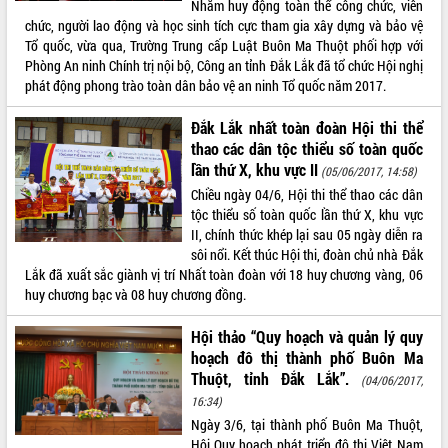
Nhằm huy động toàn thể công chức, viên
chức, người lao động và học sinh tích cực tham gia xây dựng và bảo vệ
ĐIỂM TIN VĂN BẢN
Tổ quốc, vừa qua, Trường Trung cấp Luật Buôn Ma Thuột phối hợp với
Phòng An ninh Chính trị nội bộ, Công an tỉnh Đắk Lắk đã tổ chức Hội nghị
QUY HOẠCH - KẾ HOẠCH
phát động phong trào toàn dân bảo vệ an ninh Tổ quốc năm 2017.
Đắk Lắk nhất toàn đoàn Hội thi thể
thao các dân tộc thiểu số toàn quốc
lần thứ X, khu vực II
(05/06/2017, 14:58)
Chiều ngày 04/6, Hội thi thể thao các dân
tộc thiểu số toàn quốc lần thứ X, khu vực
II, chính thức khép lại sau 05 ngày diễn ra
sôi nổi. Kết thúc Hội thi, đoàn chủ nhà Đắk
Lắk đã xuất sắc giành vị trí Nhất toàn đoàn với 18 huy chương vàng, 06
huy chương bạc và 08 huy chương đồng.
Hội thảo “Quy hoạch và quản lý quy
hoạch đô thị thành phố Buôn Ma
Thuột, tỉnh Đắk Lắk”.
(04/06/2017,
16:34)
Ngày 3/6, tại thành phố Buôn Ma Thuột,
Hội Quy hoạch phát triển đô thị Việt Nam