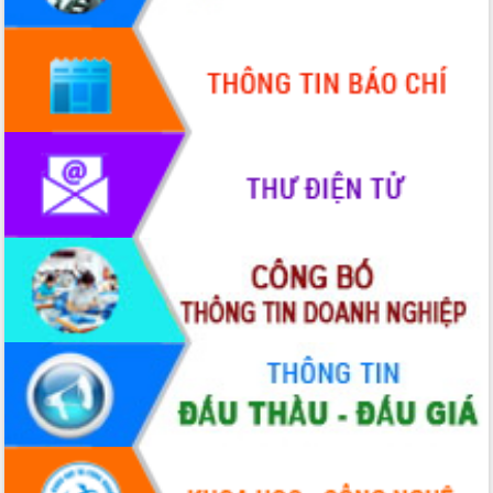
trọng trong kỷ nguyên mới
Hội nghị lần thứ tư Ban Chỉ đạo công
tác bầu cử tỉnh Đắk Lắk
Hội nghị Báo cáo viên Trung ương
tháng 01/2026
Phó Thủ tướng Hồ Quốc Dũng đánh giá
cao kết quả Chiến dịch Quang Trung
tại Đắk Lắk
Hội nghị Ban Chấp hành Đảng bộ tỉnh
Đắk Lắk lần thứ 2 (mở rộng)
Tập trung giải phóng mặt bằng, đẩy
nhanh tiến độ Tuyến đường bộ ven
biển
Gỡ khó, khởi công xây dựng, sửa chữa
toàn bộ nhà ở cho hộ dân đúng tiến độ
đề ra
UBND tỉnh Đắk Lắk tổng kết công tác
quốc phòng, quân sự địa phương năm
2025
Tập trung triển khai quyết liệt, đồng bộ
các giải pháp nhằm thực hiện hiệu quả