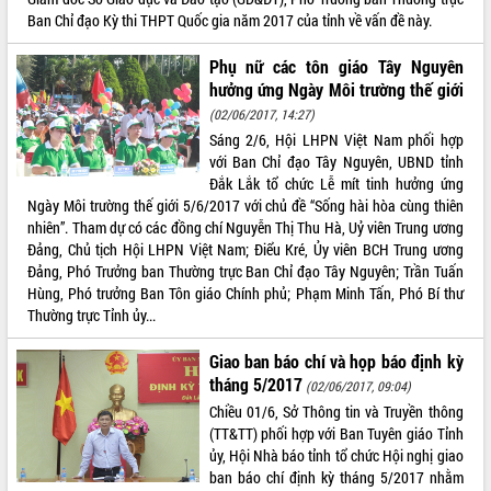
sầu riêng tại Đắk Lắk
Ban Chỉ đạo Kỳ thi THPT Quốc gia năm 2017 của tỉnh về vấn đề này.
Trình diễn nghệ thuật chế biến các
món ăn từ sầu riêng
Phụ nữ các tôn giáo Tây Nguyên
Đắk Lắk công bố Quy hoạch và xúc
hưởng ứng Ngày Môi trường thế giới
tiến đầu tư tỉnh
(02/06/2017, 14:27)
Ngành cá ngừ Đắk Lắk chủ động thích
Sáng 2/6, Hội LHPN Việt Nam phối hợp
ứng để giữ vững thị trường xuất khẩu
với Ban Chỉ đạo Tây Nguyên, UBND tỉnh
Diễn đàn Kinh tế tư nhân Việt Nam đột
Đắk Lắk tổ chức Lễ mít tinh hưởng ứng
phá cơ chế - Hợp tác công tư
Ngày Môi trường thế giới 5/6/2017 với chủ đề “Sống hài hòa cùng thiên
nhiên”. Tham dự có các đồng chí Nguyễn Thị Thu Hà, Uỷ viên Trung ương
Đề án 06 tạo bước ngoặt đột phá trong
Đảng, Chủ tịch Hội LHPN Việt Nam; Điểu Kré, Ủy viên BCH Trung ương
cải cách hành chính tỉnh Đắk Lắk
Đảng, Phó Trưởng ban Thường trực Ban Chỉ đạo Tây Nguyên; Trần Tuấn
Kết nối tour, đẩy mạnh chuyển đổi số
Hùng, Phó trưởng Ban Tôn giáo Chính phủ; Phạm Minh Tấn, Phó Bí thư
để phát triển du lịch Đắk Lắk
Thường trực Tỉnh ủy...
Khởi động Dự án Đầu tư xây dựng hạ
tầng kỹ thuật Cụm công nghiệp Tân
Giao ban báo chí và họp báo định kỳ
Tiến
tháng 5/2017
(02/06/2017, 09:04)
Gặp mặt các cơ quan báo chí nhân Kỷ
Chiều 01/6, Sở Thông tin và Truyền thông
niệm 101 năm Ngày Báo chí Cách
(TT&TT) phối hợp với Ban Tuyên giáo Tỉnh
mạng Việt Nam
ủy, Hội Nhà báo tỉnh tổ chức Hội nghị giao
Đắk Lắk sơ kết 4 năm triển khai thực
ban báo chí định kỳ tháng 5/2017 nhằm