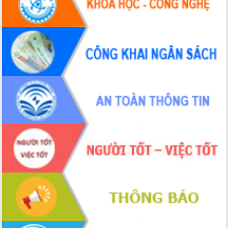
các nhiệm vụ đề ra năm 2025
Phát huy vai trò của người có uy tín
trong phòng chống tảo hôn và hôn
nhân cận huyết thống
Nông sản Tây Nguyên thu hút doanh
nghiệp nước ngoài
Đắk Lắk định vị thương hiệu du lịch
“Biển – Rừng – Cà phê” trong không
gian phát triển mới
Hội nghị chia sẻ kinh nghiệm, chuyển
giao kỹ thuật y tế, định hướng phát
triển chuyên sâu đến 2030
Chuyển đổi số mở ra không gian phát
triển trong lĩnh vực văn hóa, du lịch
Công bố quyết định của Ban Thường
vụ Tỉnh ủy về công tác cán bộ.
Thủ tướng Phạm Minh Chính: Khẩn
trương tái thiết cuộc sống người dân
sau thiên tai
Tập trung nâng cao chất lượng, tổ