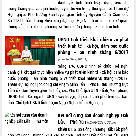
hiện Đề án 06 của Chính phủ
đánh giá tình hình hoạt động báo chí
Họp báo thông tin về Hội nghị Công bố
trong tháng qua và định hướng tuyên truyền trong thời gian tới. Tham dự
Quy hoạch và Xúc tiến đầu tư tỉnh Đắk
Hội nghị có Phó Trưởng Ban Tuyên giáo Tỉnh ủy Nguyễn Cảnh; Giám đốc
Lắk
Sở TT&TT Trần Trung Hiển cùng đại diện Hội Nhà báo tỉnh, các cơ quan
thông tấn, báo chí địa phương và Trung ương đóng trên địa bàn tỉnh.
Khơi thông điểm nghẽn, đẩy nhanh
giải ngân vốn khắc phục thiên tai
UBND tỉnh triển khai nhiệm vụ phát
HĐND tỉnh thông qua điều chỉnh Quy
triển kinh tế - xã hội, đảm bảo quốc
hoạch tỉnh thời kỳ 2021-2030
phòng – an ninh tháng 6/2017
Hội thảo góp ý hồ sơ điều chỉnh quy
(02/06/2017, 09:01)
hoạch tỉnh Đắk Lắk thời kỳ 2021-2030,
Sáng 1/6, UBND tỉnh tổ chức Hội nghị
tầm nhìn đến năm 2050
đánh giá kết quả thực hiện nhiệm vụ phát triển kinh tế - xã hội đảm bảo
Nâng cao hiệu quả hoạt động của các
quốc phòng – an ninh tháng 5 và triển khai nhiệm vụ tháng 6/2017.
doanh nghiệp nhà nước
Tham dự Hội nghị có đồng chí Phạm Minh Tấn – Phó Bí thư Thường trực
Hội nghị triển khai kết nối mạng
Tỉnh ủy, Ban Tuyên giáo Tỉnh ủy, các Phó Chủ tịch UBND tỉnh, Văn phòng
truyền số liệu chuyên dùng phục vụ cơ
UBND tỉnh, Sở, ngành, UBND các huyện, thị xã, thành phố trên địa bàn
quan Đảng, Nhà nước
tỉnh. Chủ tịch UBND tỉnh Phạm Ngọc Nghị chủ trì Hội nghị.
Lễ phát động chuỗi hoạt động chung
tay làm sạch môi trường
Kết nối cung cầu doanh nghiệp Đắk
Lắk – Phú Yên
Xã Ea Kar bước chuyển mình trong
(02/06/2017, 08:56)
công tác cải cách hành chính mô hình
Chiều 01/6, Sở Công Thương Đắk Lắk phối
mới
hợp Sở Công Thương Phú Yên tổ chức Hội nghị kết nối cung cầu giữa