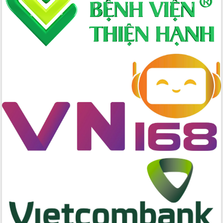
Tập trung phát triển khoa học công
nghệ, đổi mới sáng tạo và chuyển đổi
số lĩnh vực nông nghiệp và môi trường
“Hồ sơ phi địa giới – Bước tiến mới
trong cải cách hành chính”
Phó Chủ tịch UBND tỉnh Nguyễn Thiên
Văn kiểm tra công tác chống khai thác
IUU và nuôi trồng thủy sản
Tăng cường các giải pháp nhằm phát
triển hiệu quả khoa học, công nghệ,
đổi mới sáng tạo và chuyển đổi số
Tỉnh Đắk Lắk hiện đại hóa y tế từ bệnh
án điện tử
Tập huấn công tác đối ngoại và tuyên
truyền quản lý biên giới, biển đảo
Nhiều cách làm hay trong chuyển đổi
số vì người dân
Quyết tâm phấn đấu hoàn thành thắng
lợi các mục tiêu, nhiệm vụ Nghị quyết
Đại hội đại biểu Đảng bộ tỉnh Đắk Lắk