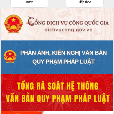
Trước
Tiếp theo
Chương trình “Gặp gỡ hữu nghị –
Friendship Meeting New Year 2026”
Bầu cử Quốc hội và HĐND: Cử tri Đắk
Lắk gửi gắm niềm tin, kỳ vọng vào lá
phiếu
Đắk Lắk sẵn sàng các điều kiện cho
Ngày hội bầu cử đại biểu Quốc hội
khóa XVI và HĐND các cấp nhiệm kỳ
2026-2031
Đảm bảo cuộc bầu cử đại biểu Quốc
hội và đại biểu HĐND các cấp diễn ra
an toàn, hiệu quả, đúng quy định
Thủ tướng Chính phủ Phạm Minh Chính
kiểm tra, chỉ đạo hoàn thành các dự
án cao tốc và thăm khu tái định cư tại
Đắk Lắk
Sôi nổi Hội đua ngựa truyền thống Gò
Thì Thùng mừng Xuân Bính Ngọ 2026
Lãnh đạo tỉnh dâng hương tưởng niệm
tại Đập Đồng Cam đầu Xuân Bính Ngọ
Ngành nông nghiệp phấn đấu tăng