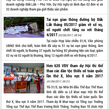
doanh nghiệp Đắk Lắk – Phú Yên. Dự Hội nghị có lãnh đạo 02 đơn vị và
UBND tỉnh họp báo định kỳ tháng 4
32 doanh nghiệp tham gia giới thiệu sản phẩm.
năm 2026
Hội thảo khoa học “Giải pháp thúc đẩy
Tai nạn giao thông đường bộ Đắk
phát triển nền kinh tế xanh tại tỉnh
Lắk tháng 05/2017 giảm về số vụ,
Đắk Lắk”
số người chết tăng so với tháng
Tăng cường giám sát, đôn đốc thực
4/2017
(02/06/2017, 08:54)
hiện nhiệm vụ quản lý tài sản công
Tại cuộc Họp báo chiều 01/6, Văn phòng
hàng tuần
UBND tỉnh cho biết, toàn tỉnh đã xảy ra 51 vụ tai nạn giao thông, làm
Tháo gỡ những vướng mắc, đẩy mạnh
chết 36 người, bị thương 37 người, hư hỏng 82 phương tiện các loại; giảm
công tác cải cách thủ tục hành chính
02 vụ và 02 người bị thương, tăng 12 người chết so với tháng 4/2017.
tại Trung tâm Phục vụ hành chính
công tỉnh
Hơn 620 VĐV tham dự Hội thi thể
Đắk Lắk: Tôn vinh 46 giải pháp tại Hội
thao các dân tộc thiểu số toàn quốc
thi Sáng tạo Kỹ thuật 2024 - 2025
lần thứ X, khu vực II năm 2017
Đắk Lắk rà soát, điều chỉnh Đề án 190
(01/06/2017, 09:21)
về phát triển nuôi trồng thủy sản
Tối 31/5, tại Nhà thi đấu Thể dục Thể thao
Phó Chủ tịch UBND tỉnh Đắk Lắk
tỉnh đã diễn ra Lễ khai mạc Hội thi thể
Trương Công Thái kiểm tra thực địa
thao các dân tộc thiểu số toàn quốc lần
Dự án cao tốc Khánh Hòa - Buôn Ma
thứ X, khu vực II năm 2017. Tham dự lễ khai mạc có Tổng cục Trưởng
Thuột
Tổng cục Thể dục Thể thao Vương Bích Thắng, Trưởng Ban Tổ chức Hội