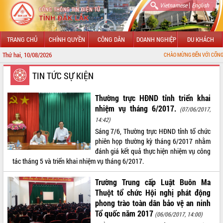
|
Vietnamese
English
TRANG CHỦ
CHÍNH QUYỀN
CÔNG DÂN
DOANH NGHIỆP
DU KHÁCH
Thứ hai, 10/08/2026
CHÀO MỪNG ĐẾN VỚI CỔNG THÔNG TIN ĐIỆN TỬ TỈ
GIỚI THIỆU
TIN TỨC SỰ KIỆN
LÃNH ĐẠO UBND TỈNH
Thường trực HĐND tỉnh triển khai
nhiệm vụ tháng 6/2017.
(07/06/2017,
TIN TỨC SỰ KIỆN
14:42)
Sáng 7/6, Thường trực HĐND tỉnh tổ chức
SỞ, BAN, NGÀNH
phiên họp thường kỳ tháng 6/2017 nhằm
đánh giá kết quả thực hiện nhiệm vụ công
UBND CÁC XÃ, PHƯỜNG
tác tháng 5 và triển khai nhiệm vụ tháng 6/2017.
THÔNG TIN CHỈ ĐẠO ĐIỀU HÀNH
Trường Trung cấp Luật Buôn Ma
Thuột tổ chức Hội nghị phát động
HỆ THỐNG VĂN BẢN
phong trào toàn dân bảo vệ an ninh
Tổ quốc năm 2017
(06/06/2017, 14:00)
VĂN BẢN HĐND TỈNH