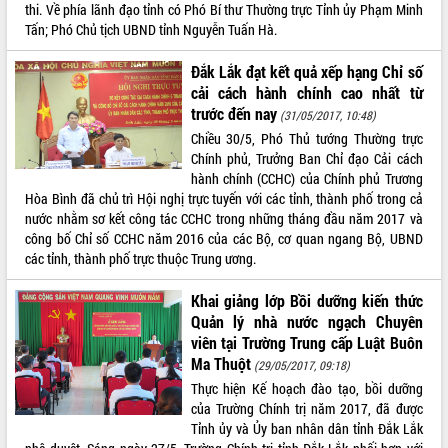
Định vị cà phê Việt Nam như một “di
thi. Về phía lãnh đạo tỉnh có Phó Bí thư Thường trực Tỉnh ủy Phạm Minh
sản sống” trong dòng chảy toàn cầu
Tấn; Phó Chủ tịch UBND tỉnh Nguyễn Tuấn Hà.
Xây dựng nông thôn mới: Nâng cao đời
Đắk Lắk đạt kết quả xếp hạng Chỉ số
sống người dân từ những mô hình thiết
thực
cải cách hành chính cao nhất từ
trước đến nay
Quyết liệt tháo gỡ vướng mắc, đẩy
(31/05/2017, 10:48)
nhanh tiến độ các dự án trọng điểm
Chiều 30/5, Phó Thủ tướng Thường trực
trong Khu kinh tế Nam Phú Yên
Chính phủ, Trưởng Ban Chỉ đạo Cải cách
hành chính (CCHC) của Chính phủ Trương
Hòn Yến phát triển du lịch gắn với bảo
Hòa Bình đã chủ trì Hội nghị trực tuyến với các tỉnh, thành phố trong cả
tồn biển
nước nhằm sơ kết công tác CCHC trong những tháng đầu năm 2017 và
Lấy ý kiến điều chỉnh Quy hoạch tỉnh
công bố Chỉ số CCHC năm 2016 của các Bộ, cơ quan ngang Bộ, UBND
Đắk Lắk thời kỳ 2021-2030, tầm nhìn
các tỉnh, thành phố trực thuộc Trung ương.
đến năm 2050
Phát động chiến dịch 30 ngày đêm
Khai giảng lớp Bồi dưỡng kiến thức
giải phóng mặt bằng Tuyến đường bộ
Quản lý nhà nước ngạch Chuyên
ven biển
viên tại Trường Trung cấp Luật Buôn
Đắk Lắk nỗ lực thúc đẩy tăng trưởng
Ma Thuột
(29/05/2017, 09:18)
kinh tế từ 10% trở lên trong Quý
Thực hiện Kế hoạch đào tạo, bồi dưỡng
II/2026
của Trường Chính trị năm 2017, đã được
Đắk Lắk ký kết thỏa thuận hợp tác về
Tỉnh ủy và Ủy ban nhân dân tỉnh Đắk Lắk
chuyển đổi số giai đoạn 2026 – 2030