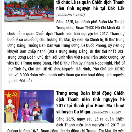
Hồ Thị Nguyên Thảo làm việc tại Trung
tổ chức Lễ ra quân Chiến dịch Thanh
tâm Phục vụ hành chính công xã Ea
niên tình nguyện hè tại Đắk Lắk
Phê
(28/05/2017, 15:57)
Xây dựng nền hành chính số đồng
Sáng 28/5, tại thành phố Buôn Ma Thuột,
hành cùng nông dân dân, doanh nghiệp
Trung ương Đoàn TNCS Hồ Chí Minh đã tổ
chức Lễ ra quân Chiến dịch Thanh niên tình nguyện hè 2017. Tham dự
Giai đoạn 2026-2030, Đắk Lắk phấn
buổi lễ có các đồng chí: Trương Thị Mai, Ủy viên Bộ Chính trị, Bí thư Trung
đấu có 77% xã đạt chuẩn nông thôn
ương Đảng, Trưởng Ban Dân vận Trung ương; Lê Quốc Phong, Ủy viên dự
mới
khuyết Ban Chấp hành (BCH) Trung ương Đảng, Bí thư thứ nhất BCH
Chuyển đổi số 'mở đường' cho nông
Trung ương Đoàn, Chủ tịch Hội Sinh viên Việt Nam; Trần Quốc Cường, Ủy
nghiệp Đắk Lắk tăng trưởng bứt phá
viên BCH Trung ương Đảng, Phó Bí thư Tỉnh ủy; Phạm Ngọc Nghị, Phó Bí
Triển khai đồng bộ đo đạc, lập hồ sơ
thư Tỉnh ủy, Chủ tịch UBND tỉnh; Nguyễn Hải Ninh, Phó Chủ tịch UBND
địa chính, hoàn thiện cơ sở dữ liệu đất
tỉnh và 3.000 đoàn viên, thanh niên tham gia các hoạt động tình nguyện
đai
tại tỉnh Đắk Lắk…
Ứng dụng sinh trắc học - Bước tiến
trong hành trình chuyển đổi số tại Đắk
Trung ương Đoàn khởi động Chiến
Lắk
dịch Thanh niên tình nguyện hè
Đắk Lắk nâng cao hiệu quả công tác
2017 tại thành phố Buôn Ma Thuột
Đảng từ Sổ tay đảng viên điện tử
và huyện Cư M’gar.
(28/05/2017, 15:52)
Đắk Lắk đẩy mạnh nuôi biển công
Sáng 28/5, ngay sau Lễ ra quân Chiến
nghệ, hướng tới phát triển thủy sản
dịch Thanh niên tình nguyện hè 2017 tại
bền vững
Quảng trường 10/3, Đoàn công tác do đồng chí Trương Thị Mai, Uỷ viên