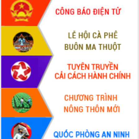
trưởng đạt 5,86% trong năm 2026
UBND tỉnh Đắk Lắk triển khai công tác
quốc phòng, quân sự địa phương năm
2026
Đắk Lắk tập trung toàn lực khắc phục
tồn tại IUU, sẵn sàng làm việc với
Đoàn thanh tra EC
Chủ tịch UBND tỉnh Tạ Anh Tuấn thăm,
chúc mừng các bệnh viện nhân Ngày
Thầy thuốc Việt Nam
Rộn ràng lễ hội truyền thống Sông
nước Đà Nông lần thứ I năm 2026
Kỳ họp Chuyên đề lần thứ Năm, HĐND
tỉnh Đắk Lắk thông qua các nghị quyết
quan trọng
Thống nhất danh sách giới thiệu ứng
cử đại biểu Quốc hội khoá XVI và đại
biểu HĐND tỉnh Đắk Lắk, nhiệm kỳ
2026-2031
Phát động hai phong trào thi đua quan