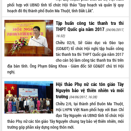
phối hợp với UBND tỉnh tổ chức Hội thảo “Quy hoạch và quản lý quy
VIDEO
hoạch đô thị thành phố Buôn Ma Thuột, tỉnh Đắk Lắk”.
Tập huấn công tác thanh tra thi
THPT Quốc gia năm 2017
(04/06/2017,
16:32)
Chiều 02/6, Sở Giáo dục và Đào tạo
(GD&ĐT) tổ chức Hội nghị tập huấn công
tác thanh tra thi THPT Quốc gia năm 2017
cho cán bộ làm công tác thanh tra thi trên
địa bàn tỉnh. Ông Phạm Đăng Khoa - Giám đốc Sở GD&ĐT chủ trì Hội
Trailer Lễ hội Sầu riêng Đắk Lắk năm
nghị.
2026
Khám bệnh, cấp phát thuốc miễn phí
Hội thảo Phụ nữ các tôn giáo Tây
và tặng quà người dân xã Cư Pui
Nguyên bảo vệ thiên nhiên và môi
Hội nghị UBND tỉnh Đắk Lắk thường kỳ
trường
(04/06/2017, 16:28)
tháng 7/2026
Chiều 2/6, tại thành phố Buôn Ma Thuột,
Lễ truy tặng danh hiệu “Bà Mẹ Việt
Hội LHPN Việt Nam phối hợp với Ban Chỉ
ALBUM ẢNH
Nam Anh hùng” và trao Huân chương
đạo Tây Nguyên và UBND tỉnh tổ chức Hội
Lao động
thảo Phụ nữ các tôn giáo Tây Nguyên chung tay bảo vệ thiên nhiên, môi
UBND tỉnh Đắk Lắk triển khai nhiệm
trường góp phần xây dựng nông thôn mới.
vụ 6 tháng cuối năm 2026