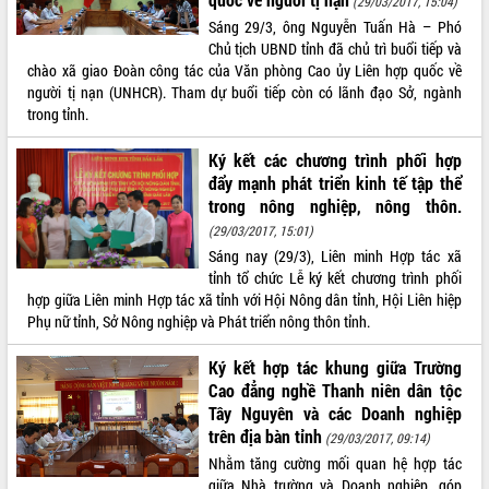
(29/03/2017, 15:04)
Sáng 29/3, ông Nguyễn Tuấn Hà – Phó
ĐIỂM TIN VĂN BẢN
Chủ tịch UBND tỉnh đã chủ trì buổi tiếp và
chào xã giao Đoàn công tác của Văn phòng Cao ủy Liên hợp quốc về
QUY HOẠCH - KẾ HOẠCH
người tị nạn (UNHCR). Tham dự buổi tiếp còn có lãnh đạo Sở, ngành
trong tỉnh.
Ký kết các chương trình phối hợp
đẩy mạnh phát triển kinh tế tập thể
trong nông nghiệp, nông thôn.
(29/03/2017, 15:01)
Sáng nay (29/3), Liên minh Hợp tác xã
tỉnh tổ chức Lễ ký kết chương trình phối
hợp giữa Liên minh Hợp tác xã tỉnh với Hội Nông dân tỉnh, Hội Liên hiệp
Phụ nữ tỉnh, Sở Nông nghiệp và Phát triển nông thôn tỉnh.
Ký kết hợp tác khung giữa Trường
Cao đẳng nghề Thanh niên dân tộc
Tây Nguyên và các Doanh nghiệp
trên địa bàn tỉnh
(29/03/2017, 09:14)
Nhằm tăng cường mối quan hệ hợp tác
giữa Nhà trường và Doanh nghiệp, góp