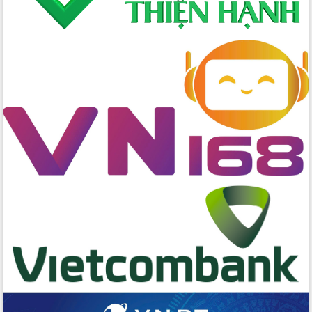
Bí thư Tỉnh ủy Lương Nguyễn Minh
Triết kiểm tra việc thực hiện chống
khai thác IUU
Hội thảo chuyên đề “Hành trình xuất
khẩu nông sản Việt Nam qua thương
mại điện tử cùng Amazon”
Đại hội Thi đua yêu nước tỉnh Đắk Lắk
lần thứ I (2025-2030)
Đồng chí Lương Nguyễn Minh Triết
được chỉ định làm Bí thư Tỉnh ủy Đắk
Lắk nhiệm kỳ 2025 – 2030
Tập trung triển khai các giải pháp sản
xuất nông nghiệp bền vững, phát thải
thấp
Tọa đàm kỷ niệm 95 năm Ngày thành
lập Hội Liên hiệp Phụ nữ Việt Nam
Đắk Lắk tổ chức Ngày hội Chuyển đổi
số với chủ đề: “Công nghệ số - kiến
tạo tương lai”
Tập trung phát triển khoa học công
nghệ, đổi mới sáng tạo và chuyển đổi