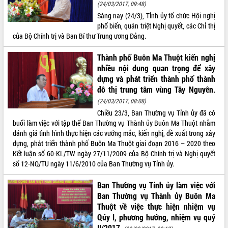
(24/03/2017, 09:48)
Thứ trưởng Bộ Y tế làm việc với tỉnh
Sáng nay (24/3), Tỉnh ủy tổ chức Hội nghị
Đắk Lắk về phát triển nhân lực y tế
phổ biến, quán triệt Nghị quyết, các Chỉ thị
cho trạm y tế cấp xã
của Bộ Chính trị và Ban Bí thư Trung ương Đảng.
Du lịch Đắk Lắk nâng tầm trải nghiệm
du khách thông qua Hệ thống cơ sở dữ
Thành phố Buôn Ma Thuột kiến nghị
liệu và Bản đồ số
nhiều nội dung quan trọng để xây
Tập huấn ứng dụng trí tuệ nhân tạo (AI)
dựng và phát triển thành phố thành
trong thương mại điện tử năm 2026
đô thị trung tâm vùng Tây Nguyên.
Đoàn đại biểu Quốc hội tỉnh Đắk Lắk
(24/03/2017, 08:08)
trao đổi thông tin trước Kỳ họp thứ
Chiều 23/3, Ban Thường vụ Tỉnh ủy đã có
nhất, Quốc hội khóa XVI
buổi làm việc với tập thể Ban Thường vụ Thành ủy Buôn Ma Thuột nhằm
Quyết liệt cải cách hành chính, khơi
đánh giá tình hình thực hiện các vướng mắc, kiến nghị, đề xuất trong xây
thông nguồn lực phát triển
dựng, phát triển thành phố Buôn Ma Thuột giai đoạn 2016 – 2020 theo
Nâng cao hiệu lực, hiệu quả HĐND
Kết luận số 60-KL/TW ngày 27/11/2009 của Bộ Chính trị và Nghị quyết
tỉnh thông qua hiện đại hóa hành chính
số 12-NQ/TU ngày 11/6/2010 của Ban Thường vụ Tỉnh ủy.
Xã Ea Phê gắn cải cách hành chính với
Ban Thường vụ Tỉnh ủy làm việc với
chuyển đổi số
Ban Thường vụ Thành ủy Buôn Ma
Phó Chủ tịch Thường trực UBND tỉnh
Thuột về việc thực hiện nhiệm vụ
Hồ Thị Nguyên Thảo làm việc tại Trung
Qúy I, phương hướng, nhiệm vụ quý
tâm Phục vụ hành chính công xã Ea
II/2017.
Phê