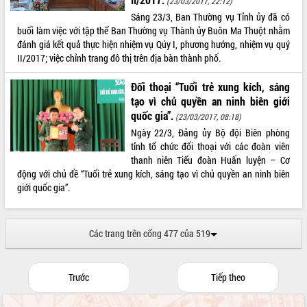
(23/03/2017, 22:12)
Sáng 23/3, Ban Thường vụ Tỉnh ủy đã có
Xây dựng nền hành chính số đồng
buổi làm việc với tập thể Ban Thường vụ Thành ủy Buôn Ma Thuột nhằm
hành cùng nông dân dân, doanh nghiệp
đánh giá kết quả thực hiện nhiệm vụ Qúy I, phương hướng, nhiệm vụ quý
Giai đoạn 2026-2030, Đắk Lắk phấn
II/2017; việc chỉnh trang đô thị trên địa bàn thành phố.
đấu có 77% xã đạt chuẩn nông thôn
mới
Đối thoại “Tuổi trẻ xung kích, sáng
Chuyển đổi số 'mở đường' cho nông
tạo vì chủ quyền an ninh biên giới
nghiệp Đắk Lắk tăng trưởng bứt phá
quốc gia”.
(23/03/2017, 08:18)
Triển khai đồng bộ đo đạc, lập hồ sơ
Ngày 22/3, Đảng ủy Bộ đội Biên phòng
địa chính, hoàn thiện cơ sở dữ liệu đất
tỉnh tổ chức đối thoại với các đoàn viên
đai
thanh niên Tiểu đoàn Huấn luyện – Cơ
Ứng dụng sinh trắc học - Bước tiến
động với chủ đề “Tuổi trẻ xung kích, sáng tạo vì chủ quyền an ninh biên
trong hành trình chuyển đổi số tại Đắk
giới quốc gia”.
Lắk
Đắk Lắk nâng cao hiệu quả công tác
Đảng từ Sổ tay đảng viên điện tử
Các trang trên cổng 477 của 519
Đắk Lắk đẩy mạnh nuôi biển công
nghệ, hướng tới phát triển thủy sản
bền vững
Trước
Tiếp theo
Tập huấn nâng cao năng lực triển khai
chuyển đổi số cho cán bộ, công chức