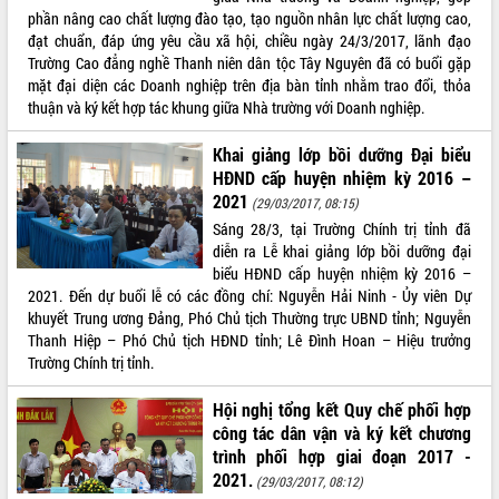
phần nâng cao chất lượng đào tạo, tạo nguồn nhân lực chất lượng cao,
VIDEO
đạt chuẩn, đáp ứng yêu cầu xã hội, chiều ngày 24/3/2017, lãnh đạo
Trường Cao đẳng nghề Thanh niên dân tộc Tây Nguyên đã có buổi gặp
mặt đại diện các Doanh nghiệp trên địa bàn tỉnh nhằm trao đổi, thỏa
thuận và ký kết hợp tác khung giữa Nhà trường với Doanh nghiệp.
Khai giảng lớp bồi dưỡng Đại biểu
HĐND cấp huyện nhiệm kỳ 2016 –
2021
(29/03/2017, 08:15)
Sáng 28/3, tại Trường Chính trị tỉnh đã
diễn ra Lễ khai giảng lớp bồi dưỡng đại
Khám bệnh, cấp phát thuốc miễn phí
biểu HĐND cấp huyện nhiệm kỳ 2016 –
và tặng quà người dân xã Cư Pui
2021. Đến dự buổi lễ có các đồng chí: Nguyễn Hải Ninh - Ủy viên Dự
Hội nghị UBND tỉnh Đắk Lắk thường kỳ
khuyết Trung ương Đảng, Phó Chủ tịch Thường trực UBND tỉnh; Nguyễn
tháng 7/2026
Thanh Hiệp – Phó Chủ tịch HĐND tỉnh; Lê Đình Hoan – Hiệu trưởng
Lễ truy tặng danh hiệu “Bà Mẹ Việt
Trường Chính trị tỉnh.
Nam Anh hùng” và trao Huân chương
Lao động
Hội nghị tổng kết Quy chế phối hợp
ALBUM ẢNH
UBND tỉnh Đắk Lắk triển khai nhiệm
công tác dân vận và ký kết chương
vụ 6 tháng cuối năm 2026
trình phối hợp giai đoạn 2017 -
Kỳ họp thứ Hai, Hội đồng nhân dân
2021.
(29/03/2017, 08:12)
tỉnh khóa XI quyết nghị nhiều nội dung