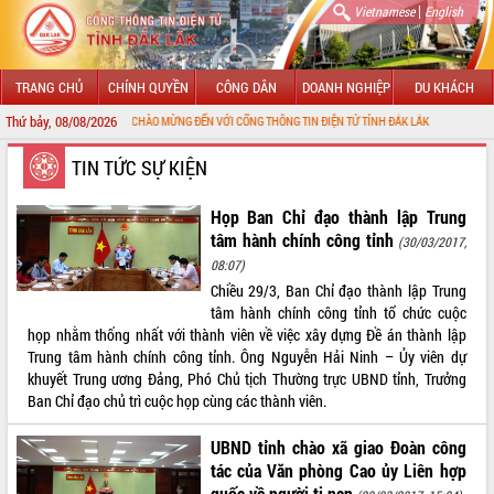
|
Vietnamese
English
TRANG CHỦ
CHÍNH QUYỀN
CÔNG DÂN
DOANH NGHIỆP
DU KHÁCH
Thứ bảy, 08/08/2026
CHÀO MỪNG ĐẾN VỚI CỔNG THÔNG TIN ĐIỆN TỬ TỈNH ĐẮK LẮK
GIỚI THIỆU
TIN TỨC SỰ KIỆN
LÃNH ĐẠO UBND TỈNH
Họp Ban Chỉ đạo thành lập Trung
tâm hành chính công tỉnh
(30/03/2017,
TIN TỨC SỰ KIỆN
08:07)
Chiều 29/3, Ban Chỉ đạo thành lập Trung
SỞ, BAN, NGÀNH
tâm hành chính công tỉnh tổ chức cuộc
họp nhằm thống nhất với thành viên về việc xây dựng Đề án thành lập
UBND CÁC XÃ, PHƯỜNG
Trung tâm hành chính công tỉnh. Ông Nguyễn Hải Ninh – Ủy viên dự
khuyết Trung ương Đảng, Phó Chủ tịch Thường trực UBND tỉnh, Trưởng
THÔNG TIN CHỈ ĐẠO ĐIỀU HÀNH
Ban Chỉ đạo chủ trì cuộc họp cùng các thành viên.
HỆ THỐNG VĂN BẢN
UBND tỉnh chào xã giao Đoàn công
tác của Văn phòng Cao ủy Liên hợp
VĂN BẢN HĐND TỈNH
quốc về người tị nạn