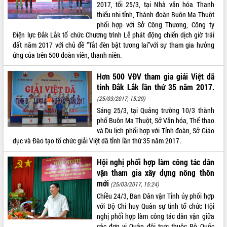
Quy hoạch và Xúc tiến đầu tư tỉnh Đắk
2017, tối 25/3, tại Nhà văn hóa Thanh
Lắk
thiếu nhi tỉnh, Thành đoàn Buôn Ma Thuột
Khơi thông điểm nghẽn, đẩy nhanh
phối hợp với Sở Công Thương, Công ty
giải ngân vốn khắc phục thiên tai
Điện lực Đắk Lắk tổ chức Chương trình Lễ phát động chiến dịch giờ trái
đất năm 2017 với chủ đề “Tắt đèn bật tương lai”với sự tham gia hưởng
HĐND tỉnh thông qua điều chỉnh Quy
ứng của trên 500 đoàn viên, thanh niên.
hoạch tỉnh thời kỳ 2021-2030
Hội thảo góp ý hồ sơ điều chỉnh quy
Hơn 500 VĐV tham gia giải Việt dã
hoạch tỉnh Đắk Lắk thời kỳ 2021-2030,
tỉnh Đắk Lắk lần thứ 35 năm 2017.
tầm nhìn đến năm 2050
(25/03/2017, 15:29)
Nâng cao hiệu quả hoạt động của các
Sáng 25/3, tại Quảng trường 10/3 thành
doanh nghiệp nhà nước
phố Buôn Ma Thuột, Sở Văn hóa, Thể thao
Hội nghị triển khai kết nối mạng
và Du lịch phối hợp với Tỉnh đoàn, Sở Giáo
truyền số liệu chuyên dùng phục vụ cơ
dục và Đào tạo tổ chức giải Việt dã tỉnh lần thứ 35 năm 2017.
quan Đảng, Nhà nước
Lễ phát động chuỗi hoạt động chung
Hội nghị phối hợp làm công tác dân
tay làm sạch môi trường
vận tham gia xây dựng nông thôn
Xã Ea Kar bước chuyển mình trong
mới
(25/03/2017, 15:24)
công tác cải cách hành chính mô hình
Chiều 24/3, Ban Dân vận Tỉnh ủy phối hợp
mới
với Bộ Chỉ huy Quân sự tỉnh tổ chức Hội
UBND tỉnh họp báo định kỳ tháng 4
nghị phối hợp làm công tác dân vận giữa
năm 2026
các đơn vị Quân đội trực thuộc Bộ Quốc