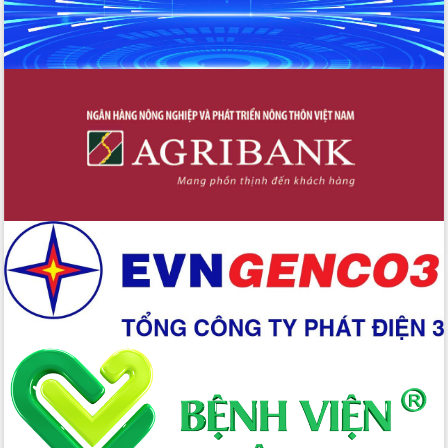
Nâng cao trách nhiệm người đứng
đầu, phát huy tinh thần chủ động,
sáng tạo để đảm bảo tiến độ giải ngân
vốn đầu tư công năm 2025
Sở Công Thương đột phá số hóa 100%
thủ tục trực tuyến lấy sự hài lòng của
doanh nghiệp làm thước đo phục vụ
Đảm bảo công tác bầu cử triển khai
đúng tiến độ, quy trình theo luật định
Ban Tuyên giáo và Dân vận Trung ương
tập huấn công tác khoa giáo năm 2025
Đắk Lắk hưởng ứng Ngày Pháp luật
Việt Nam 2025 và biểu dương 25 tập
thể, cá nhân tiêu biểu
Hội nghị lần thứ nhất Ban Chỉ đạo
công tác bầu cử tỉnh Đắk Lắk
Hội nghị UBND tỉnh thường kỳ tháng
10 năm 2025
Kỳ họp chuyên đề lần thứ Ba, HĐND
tỉnh khóa X