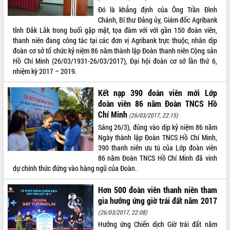
món ăn từ sầu riêng
Đó là khẳng định của Ông Trần Đình
Đắk Lắk công bố Quy hoạch và xúc
Chánh, Bí thư Đảng ủy, Giám đốc Agribank
tiến đầu tư tỉnh
tỉnh Đắk Lắk trong buổi gặp mặt, tọa đàm với với gần 150 đoàn viên,
Ngành cá ngừ Đắk Lắk chủ động thích
thanh niên đang công tác tại các đơn vị Agribank trực thuộc, nhân dịp
ứng để giữ vững thị trường xuất khẩu
đoàn cơ sở tổ chức kỷ niệm 86 năm thành lập Đoàn thanh niên Cộng sản
Hồ Chí Minh (26/03/1931-26/03/2017), Đại hội đoàn cơ sở lần thứ 6,
Diễn đàn Kinh tế tư nhân Việt Nam đột
nhiệm kỳ 2017 – 2019.
phá cơ chế - Hợp tác công tư
Đề án 06 tạo bước ngoặt đột phá trong
Kết nạp 390 đoàn viên mới Lớp
cải cách hành chính tỉnh Đắk Lắk
đoàn viên 86 năm Đoàn TNCS Hồ
Kết nối tour, đẩy mạnh chuyển đổi số
Chí Minh
(26/03/2017, 22:15)
để phát triển du lịch Đắk Lắk
Sáng 26/3), đúng vào dịp kỷ niệm 86 năm
Khởi động Dự án Đầu tư xây dựng hạ
Ngày thành lập Đoàn TNCS Hồ Chí Minh,
tầng kỹ thuật Cụm công nghiệp Tân
390 thanh niên ưu tú của Lớp đoàn viên
Tiến
86 năm Đoàn TNCS Hồ Chí Minh đã vinh
Gặp mặt các cơ quan báo chí nhân Kỷ
dự chính thức đứng vào hàng ngũ của Đoàn.
niệm 101 năm Ngày Báo chí Cách
mạng Việt Nam
Hơn 500 đoàn viên thanh niên tham
Đắk Lắk sơ kết 4 năm triển khai thực
gia hưởng ứng giờ trái đất năm 2017
hiện Đề án 06 của Chính phủ
(26/03/2017, 22:08)
Họp báo thông tin về Hội nghị Công bố
Hưởng ứng Chiến dịch Giờ trái đất năm