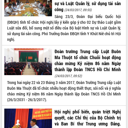
Xây dựng nông thôn mới: Nâng cao đời
sự và Luật Quản lý, sử dụng tài sản
sống người dân từ những mô hình thiết
công
(24/03/2017, 09:55)
thực
Sáng 23/3, Đoàn Đại biểu Quốc hội
Quyết liệt tháo gỡ vướng mắc, đẩy
(ĐBQH) tỉnh tổ chức Hội nghị lấy ý kiến góp ý cho 02 Dự thảo Luật gồm
nhanh tiến độ các dự án trọng điểm
Luật sửa đổi, bổ sung một số điều của Bộ luật Hình sự và Luật Quản lý,
trong Khu kinh tế Nam Phú Yên
sử dụng tài sản công. Phó Trưởng Đoàn ĐBQH tỉnh Y Khút Niê chủ trì Hội
Hòn Yến phát triển du lịch gắn với bảo
nghị.
tồn biển
Đoàn trường Trung cấp Luật Buôn
Lấy ý kiến điều chỉnh Quy hoạch tỉnh
Ma Thuột tổ chức Chuỗi hoạt động
Đắk Lắk thời kỳ 2021-2030, tầm nhìn
chào mừng Kỷ niệm 86 năm Ngày
đến năm 2050
thành lập Đoàn TNCS Hồ Chí Minh
Phát động chiến dịch 30 ngày đêm
giải phóng mặt bằng Tuyến đường bộ
(24/03/2017, 09:52)
ven biển
Trong hai ngày 22 và 23 tháng 3 năm 2017, Đoàn Trường Trung cấp Luật
Buôn Ma Thuột đã tổ chức nhiều hoạt động thiết thực, sôi nổi và ý nghĩa
Đắk Lắk nỗ lực thúc đẩy tăng trưởng
chào mừng Kỷ niệm 86 năm Ngày thành lập Đoàn TNCS Hồ Chí Minh
kinh tế từ 10% trở lên trong Quý
(26/3/2031 - 26/3/2017).
II/2026
Đắk Lắk ký kết thỏa thuận hợp tác về
Hội nghị phổ biến, quán triệt Nghị
chuyển đổi số giai đoạn 2026 – 2030
quyết, các Chỉ thị của Bộ Chính trị
với Tập đoàn Bưu chính Viễn thông
và Ban Bí thư Trung ương Đảng.
Việt Nam