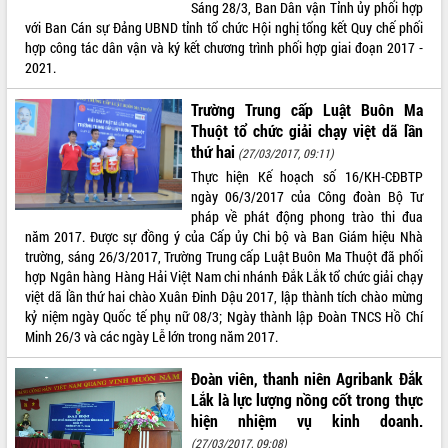
Sáng 28/3, Ban Dân vận Tỉnh ủy phối hợp
quan trọng
với Ban Cán sự Đảng UBND tỉnh tổ chức Hội nghị tổng kết Quy chế phối
Bí thư Tỉnh ủy Lương Nguyễn Minh
hợp công tác dân vận và ký kết chương trình phối hợp giai đoạn 2017 -
Triết thăm, tặng quà người có công với
2021.
cách mạng
Rà soát, hoàn thiện hệ thống thiết chế
Trường Trung cấp Luật Buôn Ma
văn hóa, thể thao đáp ứng yêu cầu
LIÊN KẾT WEB
Thuột tổ chức giải chạy việt dã lần
phát triển mới
thứ hai
(27/03/2017, 09:11)
Thường trực HĐND tỉnh Đắk Lắk gặp
Thực hiện Kế hoạch số 16/KH-CĐBTP
mặt Đoàn chuyên gia y tế TP. Hồ Chí
ngày 06/3/2017 của Công đoàn Bộ Tư
Minh
pháp về phát động phong trào thi đua
THỐNG KÊ TRUY CẬP
năm 2017. Được sự đồng ý của Cấp ủy Chi bộ và Ban Giám hiệu Nhà
Lễ truy điệu và an táng hài cốt liệt sĩ
trường, sáng 26/3/2017, Trường Trung cấp Luật Buôn Ma Thuột đã phối
tại Nghĩa trang Liệt sĩ xã Sơn Hòa
Hôm nay:
37481
hợp Ngân hàng Hàng Hải Việt Nam chi nhánh Đắk Lắk tổ chức giải chạy
Bàn giải pháp tháo gỡ khó khăn trong
Tất cả:
66082804
việt dã lần thứ hai chào Xuân Đinh Dậu 2017, lập thành tích chào mừng
xuất khẩu sầu riêng và triển khai quy
kỷ niệm ngày Quốc tế phụ nữ 08/3; Ngày thành lập Đoàn TNCS Hồ Chí
định EUDR
Minh 26/3 và các ngày Lễ lớn trong năm 2017.
Thứ trưởng Bộ Nông nghiệp và Môi
trường Nguyễn Hoàng Hiệp khảo sát
Đoàn viên, thanh niên Agribank Đắk
vùng trồng và doanh nghiệp đóng gói
Lắk là lực lượng nồng cốt trong thực
sầu riêng tại Đắk Lắk
hiện nhiệm vụ kinh doanh.
Trình diễn nghệ thuật chế biến các
(27/03/2017, 09:08)