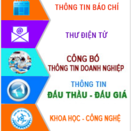
quốc phòng, quân sự địa phương năm
2026
Đắk Lắk tập trung toàn lực khắc phục
tồn tại IUU, sẵn sàng làm việc với
Đoàn thanh tra EC
Chủ tịch UBND tỉnh Tạ Anh Tuấn thăm,
chúc mừng các bệnh viện nhân Ngày
Thầy thuốc Việt Nam
Rộn ràng lễ hội truyền thống Sông
nước Đà Nông lần thứ I năm 2026
Kỳ họp Chuyên đề lần thứ Năm, HĐND
tỉnh Đắk Lắk thông qua các nghị quyết
quan trọng
Thống nhất danh sách giới thiệu ứng
cử đại biểu Quốc hội khoá XVI và đại
biểu HĐND tỉnh Đắk Lắk, nhiệm kỳ
2026-2031
Phát động hai phong trào thi đua quan
trọng trong kỷ nguyên mới
Hội nghị lần thứ tư Ban Chỉ đạo công