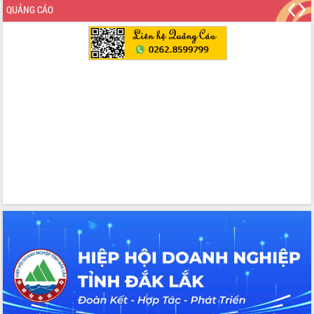
Đẩy nhanh công tác khắc phục, ổn
QUẢNG CÁO
định đời sống Nhân dân sau bão số 13
Bí thư Tỉnh ủy Lương Nguyễn Minh
Triết dự Ngày hội đại đoàn kết tại
Buôn Đăk Tuôr, xã Cư Pui
Khởi công xây dựng Trường Phổ thông
nội trú liên cấp tiểu học và THCS xã Ia
Rvê
Phó Thủ tướng Chính phủ Mai Văn
Chính chia sẻ, động viên người dân
chịu ảnh hưởng nặng từ bão số 13
Chủ tịch UBND tỉnh kiểm tra công tác
phòng, chống bão số 13 tại các địa
bàn xung yếu
Tập trung đẩy nhanh giải ngân nguồn
vốn các chương trình mục tiêu quốc
gia
Xã Ea H'leo giữ vững và nâng cao chất
lượng các tiêu chí nông thôn mới
Công bố quyết định của Ban Thường
vụ Tỉnh ủy về công tác cán bộ