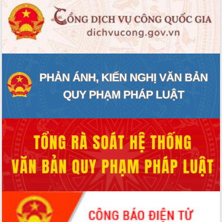
cấp xã
Đắk Lắk phát động hưởng ứng Ngày
Quyền của người tiêu dùng Việt Nam
2026
Đẩy mạnh cải cách hành chính, quyết
tâm đạt được mục tiêu tăng trưởng
hai con số trong năm 2026
Tổ chức trang trọng Lễ hội Đền thờ
Lương Văn Chánh năm 2026
Phó Bí thư Tỉnh ủy Đắk Lắk Đỗ Hữu
Huy giữ chức Bí thư Đảng ủy Ủy Ban
Nhân dân tỉnh
Bệnh án điện tử thúc đẩy chuyển đổi
số y tế tại Đắk Lắk
Chuyển đổi số thư viện: Mở rộng
không gian tri thức trong thời đại số
Đánh giá, rút kinh nghiệm công tác tổ
chức diễn tập trước ngày bầu cử
Chương trình “Gặp gỡ hữu nghị –
Friendship Meeting New Year 2026”