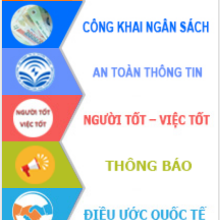
tác bầu cử tỉnh Đắk Lắk
Hội nghị Báo cáo viên Trung ương
tháng 01/2026
Phó Thủ tướng Hồ Quốc Dũng đánh giá
cao kết quả Chiến dịch Quang Trung
tại Đắk Lắk
Hội nghị Ban Chấp hành Đảng bộ tỉnh
Đắk Lắk lần thứ 2 (mở rộng)
Tập trung giải phóng mặt bằng, đẩy
nhanh tiến độ Tuyến đường bộ ven
biển
Gỡ khó, khởi công xây dựng, sửa chữa
toàn bộ nhà ở cho hộ dân đúng tiến độ
đề ra
UBND tỉnh Đắk Lắk tổng kết công tác
quốc phòng, quân sự địa phương năm
2025
Tập trung triển khai quyết liệt, đồng bộ
các giải pháp nhằm thực hiện hiệu quả
các nhiệm vụ đề ra năm 2025
Phát huy vai trò của người có uy tín