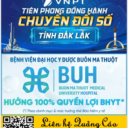
số lĩnh vực nông nghiệp và môi trường
“Hồ sơ phi địa giới – Bước tiến mới
trong cải cách hành chính”
Phó Chủ tịch UBND tỉnh Nguyễn Thiên
Văn kiểm tra công tác chống khai thác
IUU và nuôi trồng thủy sản
Tăng cường các giải pháp nhằm phát
triển hiệu quả khoa học, công nghệ,
đổi mới sáng tạo và chuyển đổi số
Tỉnh Đắk Lắk hiện đại hóa y tế từ bệnh
án điện tử
Tập huấn công tác đối ngoại và tuyên
truyền quản lý biên giới, biển đảo
Nhiều cách làm hay trong chuyển đổi
số vì người dân
Quyết tâm phấn đấu hoàn thành thắng
lợi các mục tiêu, nhiệm vụ Nghị quyết
Đại hội đại biểu Đảng bộ tỉnh Đắk Lắk
nhiệm kỳ 2025-2030
Khai mạc trọng thể Đại hội đại biểu