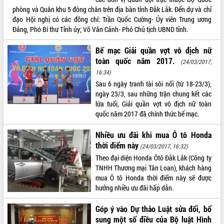
phòng và Quân khu 5 đóng chân trên địa bàn tỉnh Đắk Lắk. Đến dự và chỉ
Hội thảo khoa học “Giải pháp thúc đẩy
đạo Hội nghị có các đồng chí: Trần Quốc Cường- Ủy viên Trung ương
phát triển nền kinh tế xanh tại tỉnh
Đảng, Phó Bí thư Tỉnh ủy; Võ Văn Cảnh- Phó Chủ tịch UBND tỉnh.
Đắk Lắk”
Tăng cường giám sát, đôn đốc thực
Bế mạc Giải quần vợt vô địch nữ
hiện nhiệm vụ quản lý tài sản công
toàn quốc năm 2017.
hàng tuần
(24/03/2017,
16:34)
Tháo gỡ những vướng mắc, đẩy mạnh
Sau 6 ngày tranh tài sôi nổi (từ 18-23/3),
công tác cải cách thủ tục hành chính
ngày 23/3, sau những trận chung kết các
tại Trung tâm Phục vụ hành chính
lứa tuổi, Giải quần vợt vô địch nữ toàn
công tỉnh
quốc năm 2017 đã chính thức bế mạc.
Đắk Lắk: Tôn vinh 46 giải pháp tại Hội
thi Sáng tạo Kỹ thuật 2024 - 2025
Nhiều ưu đãi khi mua Ô tô Honda
Đắk Lắk rà soát, điều chỉnh Đề án 190
thời điểm này
(24/03/2017, 16:32)
về phát triển nuôi trồng thủy sản
Theo đại diện Honda Ôtô Đắk Lắk (Công ty
Phó Chủ tịch UBND tỉnh Đắk Lắk
TNHH Thương mại Tân Loan), khách hàng
Trương Công Thái kiểm tra thực địa
mua Ô tô Honda thời điểm này sẽ được
Dự án cao tốc Khánh Hòa - Buôn Ma
hưởng nhiều ưu đãi hấp dẫn.
Thuột
Định vị cà phê Việt Nam như một “di
Góp ý vào Dự thảo Luật sửa đổi, bổ
sản sống” trong dòng chảy toàn cầu
sung một số điều của Bộ luật Hình