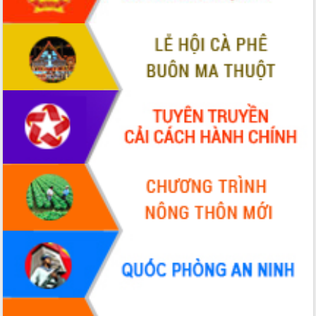
Bầu cử Quốc hội và HĐND: Cử tri Đắk
Lắk gửi gắm niềm tin, kỳ vọng vào lá
phiếu
Đắk Lắk sẵn sàng các điều kiện cho
Ngày hội bầu cử đại biểu Quốc hội
khóa XVI và HĐND các cấp nhiệm kỳ
2026-2031
Đảm bảo cuộc bầu cử đại biểu Quốc
hội và đại biểu HĐND các cấp diễn ra
an toàn, hiệu quả, đúng quy định
Thủ tướng Chính phủ Phạm Minh Chính
kiểm tra, chỉ đạo hoàn thành các dự
án cao tốc và thăm khu tái định cư tại
Đắk Lắk
Sôi nổi Hội đua ngựa truyền thống Gò
Thì Thùng mừng Xuân Bính Ngọ 2026
Lãnh đạo tỉnh dâng hương tưởng niệm
tại Đập Đồng Cam đầu Xuân Bính Ngọ
Ngành nông nghiệp phấn đấu tăng
trưởng đạt 5,86% trong năm 2026
UBND tỉnh Đắk Lắk triển khai công tác