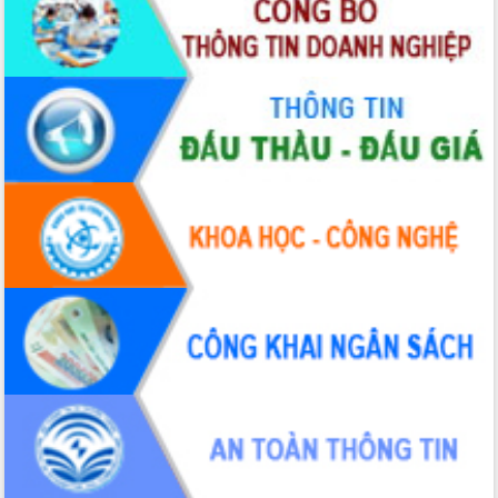
trọng trong kỷ nguyên mới
Hội nghị lần thứ tư Ban Chỉ đạo công
tác bầu cử tỉnh Đắk Lắk
Hội nghị Báo cáo viên Trung ương
tháng 01/2026
Phó Thủ tướng Hồ Quốc Dũng đánh giá
cao kết quả Chiến dịch Quang Trung
tại Đắk Lắk
Hội nghị Ban Chấp hành Đảng bộ tỉnh
Đắk Lắk lần thứ 2 (mở rộng)
Tập trung giải phóng mặt bằng, đẩy
nhanh tiến độ Tuyến đường bộ ven
biển
Gỡ khó, khởi công xây dựng, sửa chữa
toàn bộ nhà ở cho hộ dân đúng tiến độ
đề ra
UBND tỉnh Đắk Lắk tổng kết công tác
quốc phòng, quân sự địa phương năm
2025
Tập trung triển khai quyết liệt, đồng bộ
các giải pháp nhằm thực hiện hiệu quả