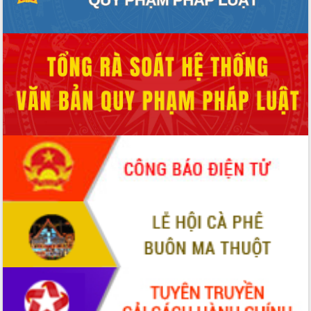
Chương trình “Gặp gỡ hữu nghị –
Friendship Meeting New Year 2026”
Bầu cử Quốc hội và HĐND: Cử tri Đắk
Lắk gửi gắm niềm tin, kỳ vọng vào lá
phiếu
Đắk Lắk sẵn sàng các điều kiện cho
Ngày hội bầu cử đại biểu Quốc hội
khóa XVI và HĐND các cấp nhiệm kỳ
2026-2031
Đảm bảo cuộc bầu cử đại biểu Quốc
hội và đại biểu HĐND các cấp diễn ra
an toàn, hiệu quả, đúng quy định
Thủ tướng Chính phủ Phạm Minh Chính
kiểm tra, chỉ đạo hoàn thành các dự
án cao tốc và thăm khu tái định cư tại
Đắk Lắk
Sôi nổi Hội đua ngựa truyền thống Gò
Thì Thùng mừng Xuân Bính Ngọ 2026
Lãnh đạo tỉnh dâng hương tưởng niệm
tại Đập Đồng Cam đầu Xuân Bính Ngọ
Ngành nông nghiệp phấn đấu tăng