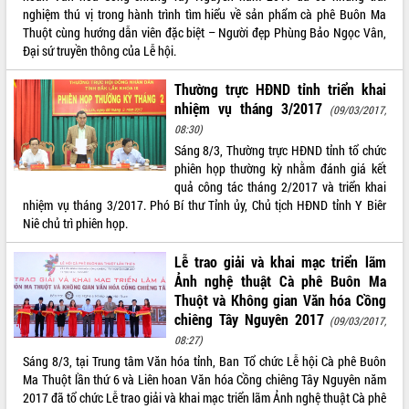
với Tập đoàn Bưu chính Viễn thông
nghiệm thú vị trong hành trình tìm hiểu về sản phẩm cà phê Buôn Ma
Việt Nam
Thuột cùng hướng dẫn viên đặc biệt – Người đẹp Phùng Bảo Ngọc Vân,
Đại sứ truyền thông của Lễ hội.
Thứ trưởng Bộ Y tế làm việc với tỉnh
Đắk Lắk về phát triển nhân lực y tế
Thường trực HĐND tỉnh triển khai
cho trạm y tế cấp xã
nhiệm vụ tháng 3/2017
(09/03/2017,
Du lịch Đắk Lắk nâng tầm trải nghiệm
08:30)
du khách thông qua Hệ thống cơ sở dữ
liệu và Bản đồ số
Sáng 8/3, Thường trực HĐND tỉnh tổ chức
phiên họp thường kỳ nhằm đánh giá kết
Tập huấn ứng dụng trí tuệ nhân tạo (AI)
quả công tác tháng 2/2017 và triển khai
trong thương mại điện tử năm 2026
nhiệm vụ tháng 3/2017. Phó Bí thư Tỉnh ủy, Chủ tịch HĐND tỉnh Y Biêr
Đoàn đại biểu Quốc hội tỉnh Đắk Lắk
Niê chủ trì phiên họp.
trao đổi thông tin trước Kỳ họp thứ
nhất, Quốc hội khóa XVI
Lễ trao giải và khai mạc triển lãm
Quyết liệt cải cách hành chính, khơi
Ảnh nghệ thuật Cà phê Buôn Ma
thông nguồn lực phát triển
Thuột và Không gian Văn hóa Cồng
Nâng cao hiệu lực, hiệu quả HĐND
chiêng Tây Nguyên 2017
(09/03/2017,
tỉnh thông qua hiện đại hóa hành chính
08:27)
Xã Ea Phê gắn cải cách hành chính với
Sáng 8/3, tại Trung tâm Văn hóa tỉnh, Ban Tổ chức Lễ hội Cà phê Buôn
chuyển đổi số
Ma Thuột lần thứ 6 và Liên hoan Văn hóa Cồng chiêng Tây Nguyên năm
Phó Chủ tịch Thường trực UBND tỉnh
2017 đã tổ chức Lễ trao giải và khai mạc triển lãm Ảnh nghệ thuật Cà phê