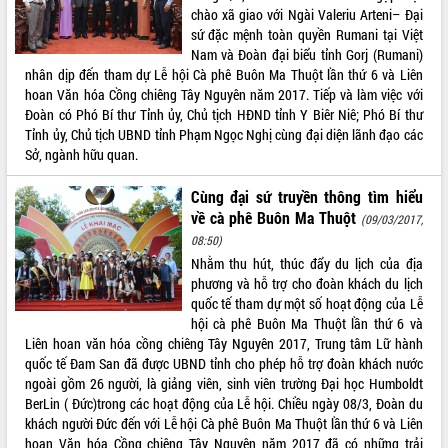
Định vị cà phê Việt Nam như một “di
chào xã giao với Ngài Valeriu Arteni– Đại
sản sống” trong dòng chảy toàn cầu
sứ đặc mệnh toàn quyền Rumani tại Việt
Xây dựng nông thôn mới: Nâng cao đời
Nam và Đoàn đại biểu tỉnh Gorj (Rumani)
sống người dân từ những mô hình thiết
nhân dịp đến tham dự Lễ hội Cà phê Buôn Ma Thuột lần thứ 6 và Liên
thực
hoan Văn hóa Cồng chiêng Tây Nguyên năm 2017. Tiếp và làm việc với
Đoàn có Phó Bí thư Tỉnh ủy, Chủ tịch HĐND tỉnh Y Biêr Niê; Phó Bí thư
Quyết liệt tháo gỡ vướng mắc, đẩy
Tỉnh ủy, Chủ tịch UBND tỉnh Phạm Ngọc Nghị cùng đại diện lãnh đạo các
nhanh tiến độ các dự án trọng điểm
Sở, ngành hữu quan.
trong Khu kinh tế Nam Phú Yên
Hòn Yến phát triển du lịch gắn với bảo
Cùng đại sứ truyền thông tìm hiểu
tồn biển
về cà phê Buôn Ma Thuột
(09/03/2017,
Lấy ý kiến điều chỉnh Quy hoạch tỉnh
08:50)
Đắk Lắk thời kỳ 2021-2030, tầm nhìn
Nhằm thu hút, thúc đẩy du lịch của địa
đến năm 2050
phương và hỗ trợ cho đoàn khách du lịch
Phát động chiến dịch 30 ngày đêm
quốc tế tham dự một số hoạt động của Lễ
giải phóng mặt bằng Tuyến đường bộ
hội cà phê Buôn Ma Thuột lần thứ 6 và
ven biển
Liên hoan văn hóa cồng chiêng Tây Nguyên 2017, Trung tâm Lữ hành
Đắk Lắk nỗ lực thúc đẩy tăng trưởng
quốc tế Đam San đã được UBND tỉnh cho phép hỗ trợ đoàn khách nước
kinh tế từ 10% trở lên trong Quý
ngoài gồm 26 người, là giảng viên, sinh viên trường Đại học Humboldt
II/2026
BerLin ( Đức)trong các hoạt động của Lễ hội. Chiều ngày 08/3, Đoàn du
Đắk Lắk ký kết thỏa thuận hợp tác về
khách người Đức đến với Lễ hội Cà phê Buôn Ma Thuột lần thứ 6 và Liên
chuyển đổi số giai đoạn 2026 – 2030
hoan Văn hóa Cồng chiêng Tây Nguyên năm 2017 đã có những trải