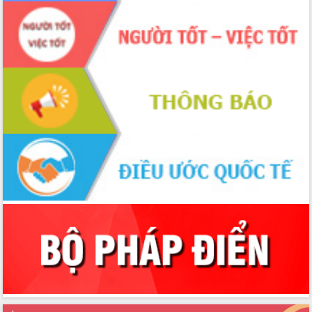
các nhiệm vụ đề ra năm 2025
Phát huy vai trò của người có uy tín
trong phòng chống tảo hôn và hôn
nhân cận huyết thống
Nông sản Tây Nguyên thu hút doanh
nghiệp nước ngoài
Đắk Lắk định vị thương hiệu du lịch
“Biển – Rừng – Cà phê” trong không
gian phát triển mới
Hội nghị chia sẻ kinh nghiệm, chuyển
giao kỹ thuật y tế, định hướng phát
triển chuyên sâu đến 2030
Chuyển đổi số mở ra không gian phát
triển trong lĩnh vực văn hóa, du lịch
Công bố quyết định của Ban Thường
vụ Tỉnh ủy về công tác cán bộ.
Thủ tướng Phạm Minh Chính: Khẩn
trương tái thiết cuộc sống người dân
sau thiên tai
Tập trung nâng cao chất lượng, tổ