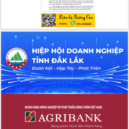
Công bố quyết định của Ban Thường
vụ Tỉnh ủy về công tác cán bộ
Nâng cao trách nhiệm người đứng
đầu, phát huy tinh thần chủ động,
sáng tạo để đảm bảo tiến độ giải ngân
vốn đầu tư công năm 2025
Sở Công Thương đột phá số hóa 100%
thủ tục trực tuyến lấy sự hài lòng của
doanh nghiệp làm thước đo phục vụ
Đảm bảo công tác bầu cử triển khai
đúng tiến độ, quy trình theo luật định
Ban Tuyên giáo và Dân vận Trung ương
tập huấn công tác khoa giáo năm 2025
Đắk Lắk hưởng ứng Ngày Pháp luật
Việt Nam 2025 và biểu dương 25 tập
thể, cá nhân tiêu biểu
Hội nghị lần thứ nhất Ban Chỉ đạo
công tác bầu cử tỉnh Đắk Lắk
Hội nghị UBND tỉnh thường kỳ tháng
10 năm 2025