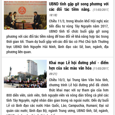
UBND tỉnh gặp gỡ song phương với
VIDEO
các đối tác tiềm năng.
(11/03/2017,
18:18)
Chiều 11/3, trong khuôn khổ Hội nghị xúc
tiến đầu tư vùng Tây Nguyên năm 2017,
UBND tỉnh tổ chức buổi gặp gỡ song
phương với các đối tác tiềm năng để trao đổi về khả năng hợp tác trong
thời gian tới. Tham dự buổi gặp với các đối tác có Phó Chủ tịch Thường
trực UBND tỉnh Nguyễn Hải Ninh, lãnh đạo các Sở, ban, ngành, địa
phương liên quan.
Trailer Lễ hội Sầu riêng Đắk Lắk năm
Khai mạc Lễ hội đường phố - điểm
2026
hẹn của sắc màu văn hóa
(11/03/2017,
Khám bệnh, cấp phát thuốc miễn phí
09:21)
và tặng quà người dân xã Cư Pui
Chiều 10/3, tại Trung tâm Văn hóa tỉnh,
Hội nghị UBND tỉnh Đắk Lắk thường kỳ
chương trình Lễ hội đường phố đã chính
tháng 7/2026
thức khai mạc với sự tham gia của hơn
Lễ truy tặng danh hiệu “Bà Mẹ Việt
800 diễn viên, sinh viên, tình nguyện viên và nông dân trồng cà phê các
ALBUM ẢNH
Nam Anh hùng” và trao Huân chương
tỉnh Tây Nguyên, nghệ nhân dân gian trong và ngoài nước. Đến dự buổi
Lao động
Lễ có lãnh đạo các nước Hàn Quốc, Lào, Campuchia, Rumani; Đại sứ
UBND tỉnh Đắk Lắk triển khai nhiệm
quán các nước; lãnh đạo Bộ, ngành Trung ương, UBND tỉnh, Sở, ngành,
vụ 6 tháng cuối năm 2026