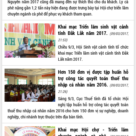
hiện Đề án 06 của Chính phủ
Nguyên năm 2017 cũng đã mang đến sự thích thú cho du khách. Ly cà
phê nặng gần 1,2 tấn này hiện đang được trưng bày tại Hội chợ triển lãm
Họp báo thông tin về Hội nghị Công bố
chuyên ngành cà phê để phục vụ khách tham quan.
Quy hoạch và Xúc tiến đầu tư tỉnh Đắk
Lắk
Khai mạc Triển lãm sinh vật cảnh
Khơi thông điểm nghẽn, đẩy nhanh
tỉnh Đắk Lắk năm 2017.
(09/03/2017,
giải ngân vốn khắc phục thiên tai
21:53)
HĐND tỉnh thông qua điều chỉnh Quy
Chiều 9/3, Hội Sinh vật cảnh tỉnh tổ chức
hoạch tỉnh thời kỳ 2021-2030
khai mạc Triển lãm sinh vật cảnh tỉnh Đắk
Hội thảo góp ý hồ sơ điều chỉnh quy
Lắk năm 2017.
hoạch tỉnh Đắk Lắk thời kỳ 2021-2030,
tầm nhìn đến năm 2050
Hơn 150 đơn vị được tập huấn hỗ
Nâng cao hiệu quả hoạt động của các
trợ công tác quyết toán thuế thu
doanh nghiệp nhà nước
nhập cá nhân năm 2016.
(09/03/2017,
Hội nghị triển khai kết nối mạng
21:26)
truyền số liệu chuyên dùng phục vụ cơ
Sáng 9/3, Cục Thuế tỉnh đã tổ chức Hội
quan Đảng, Nhà nước
nghị tập huấn hỗ trợ công tác quyết toán
Lễ phát động chuỗi hoạt động chung
thuế thu nhập cá nhân năm 2016 cho hơn 150 đơn vị sự nghiệp, doanh
tay làm sạch môi trường
nghiệp, chi nhánh trực thuộc trên địa bàn tỉnh.
Xã Ea Kar bước chuyển mình trong
công tác cải cách hành chính mô hình
Khai mạc Hội chợ - Triển lãm
mới
chuyên ngành cà phê