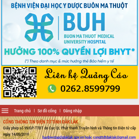
nhiệm kỳ 2025-2030
Khai mạc trọng thể Đại hội đại biểu
Đảng bộ tỉnh Đắk Lắk lần thứ I, nhiệm
kỳ 2025 - 2030
Đắk Lắk hoàn thành mục tiêu xóa nhà
tạm, nhà dột nát năm 2025
Phiên trù bị Đại hội đại biểu Đảng bộ
tỉnh Đắk Lắk lần thứ I, nhiệm kỳ 2025-
2030
Hiệp hội Doanh nhân Đắk Lắk cần tiên
phong trong chuyển đổi số, kiến tạo
môi trường kinh doanh công bằng,
minh bạch
Họp Ban Chỉ đạo Quốc gia về chống
khai thác hải sản bất hợp pháp, không
báo cáo và không theo quy định
Toggle
Trang chủ
Sơ đồ cổng
Đăng nhập
Đại hội Đảng bộ cấp cơ sở góp phần
navigation
vào thanh công Đại hội đại biểu Đảng
CỔNG THÔNG TIN ĐIỆN TỬ TỈNH ĐẮK LẮK
bộ tỉnh lần thứ nhất, nhiệm kỳ 2025-
Giấy phép số 99/GP-TTĐT do Cục QL Phát thanh Truyền hình và Thông tin Điện tử cấp
2030
ngày 14/05/2010
banbientap@daklak.gov.vn hoặc congttdtdaklak@gmail.com
Lực lượng vũ trang tỉnh Đắk Lắk kỷ