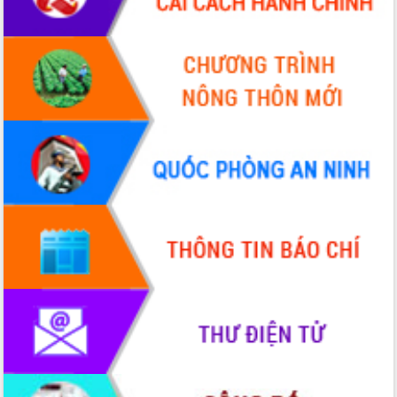
trưởng đạt 5,86% trong năm 2026
UBND tỉnh Đắk Lắk triển khai công tác
quốc phòng, quân sự địa phương năm
2026
Đắk Lắk tập trung toàn lực khắc phục
tồn tại IUU, sẵn sàng làm việc với
Đoàn thanh tra EC
Chủ tịch UBND tỉnh Tạ Anh Tuấn thăm,
chúc mừng các bệnh viện nhân Ngày
Thầy thuốc Việt Nam
Rộn ràng lễ hội truyền thống Sông
nước Đà Nông lần thứ I năm 2026
Kỳ họp Chuyên đề lần thứ Năm, HĐND
tỉnh Đắk Lắk thông qua các nghị quyết
quan trọng
Thống nhất danh sách giới thiệu ứng
cử đại biểu Quốc hội khoá XVI và đại
biểu HĐND tỉnh Đắk Lắk, nhiệm kỳ
2026-2031
Phát động hai phong trào thi đua quan