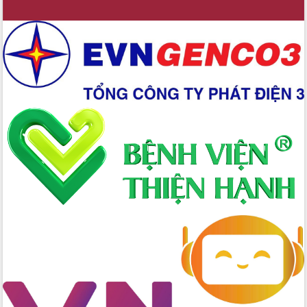
Kỳ họp chuyên đề lần thứ Ba, HĐND
tỉnh khóa X
Bí thư Tỉnh ủy Lương Nguyễn Minh
Triết kiểm tra việc thực hiện chống
khai thác IUU
Hội thảo chuyên đề “Hành trình xuất
khẩu nông sản Việt Nam qua thương
mại điện tử cùng Amazon”
Đại hội Thi đua yêu nước tỉnh Đắk Lắk
lần thứ I (2025-2030)
Đồng chí Lương Nguyễn Minh Triết
được chỉ định làm Bí thư Tỉnh ủy Đắk
Lắk nhiệm kỳ 2025 – 2030
Tập trung triển khai các giải pháp sản
xuất nông nghiệp bền vững, phát thải
thấp
Tọa đàm kỷ niệm 95 năm Ngày thành
lập Hội Liên hiệp Phụ nữ Việt Nam
Đắk Lắk tổ chức Ngày hội Chuyển đổi
số với chủ đề: “Công nghệ số - kiến
tạo tương lai”