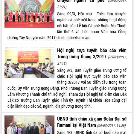
(09/03/2017,
UBND tỉnh họp báo định kỳ tháng 4
21:21)
năm 2026
Sáng 09/3, Hội chợ - Triển lãm chuyên
Hội thảo khoa học “Giải pháp thúc đẩy
ngành cà phê một trong những hoạt động
phát triển nền kinh tế xanh tại tỉnh
nổi bật của Lễ hội Cà phê Buôn Ma Thuột
Đắk Lắk”
lần thứ 6 và Liên hoan Văn hóa Cồng
chiêng Tây Nguyên năm 2017 chính thức khai mạc.
Tăng cường giám sát, đôn đốc thực
hiện nhiệm vụ quản lý tài sản công
Hội nghị trực tuyến báo cáo viên
hàng tuần
Trung ương tháng 3/2017
(09/03/2017,
Tháo gỡ những vướng mắc, đẩy mạnh
21:18)
công tác cải cách thủ tục hành chính
tại Trung tâm Phục vụ hành chính
Sáng 9/3, Ban Tuyên giáo Trung ương tổ
công tỉnh
chức Hội nghị trực tuyến báo cáo viên
tháng 3/2017 với 50 điểm cầu trong toàn
Đắk Lắk: Tôn vinh 46 giải pháp tại Hội
quốc. Ủy viên Trung ương Đảng, Phó Trưởng Ban Tuyên giáo Trung ương
thi Sáng tạo Kỹ thuật 2024 - 2025
Lâm Phương Thanh chủ trì Hội nghị. Tham dự Hội nghị tại điểm cầu Đắk
Đắk Lắk rà soát, điều chỉnh Đề án 190
Lắk có Trưởng Ban Tuyên giáo Tỉnh ủy Huỳnh Thị Chiến Hòa cùng đại
về phát triển nuôi trồng thủy sản
diện lãnh đạo các Sở, ngành, địa phương trong tỉnh.
Phó Chủ tịch UBND tỉnh Đắk Lắk
Trương Công Thái kiểm tra thực địa
UBND tỉnh chào xã giao Đoàn Đại sứ
Dự án cao tốc Khánh Hòa - Buôn Ma
Rumani tại Việt Nam
(09/03/2017, 14:26)
Thuột
Sáng 9/3, UBND tỉnh đã có buổi gặp mặt