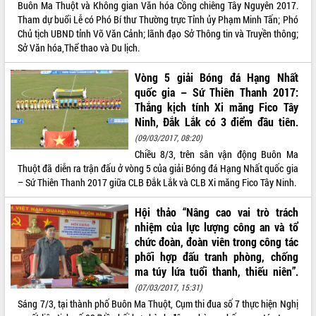
Hồ Thị Nguyên Thảo làm việc tại Trung
Buôn Ma Thuột và Không gian Văn hóa Cồng chiêng Tây Nguyên 2017.
tâm Phục vụ hành chính công xã Ea
Tham dự buổi Lễ có Phó Bí thư Thường trực Tỉnh ủy Phạm Minh Tấn; Phó
Phê
Chủ tịch UBND tỉnh Võ Văn Cảnh; lãnh đạo Sở Thông tin và Truyền thông;
Sở Văn hóa,Thể thao và Du lịch.
Xây dựng nền hành chính số đồng
hành cùng nông dân dân, doanh nghiệp
Vòng 5 giải Bóng đá Hạng Nhất
Giai đoạn 2026-2030, Đắk Lắk phấn
quốc gia – Sứ Thiên Thanh 2017:
đấu có 77% xã đạt chuẩn nông thôn
Thắng kịch tính Xi măng Fico Tây
mới
Ninh, Đắk Lắk có 3 điểm đầu tiên.
Chuyển đổi số 'mở đường' cho nông
(09/03/2017, 08:20)
nghiệp Đắk Lắk tăng trưởng bứt phá
Chiều 8/3, trên sân vận động Buôn Ma
Triển khai đồng bộ đo đạc, lập hồ sơ
Thuột đã diễn ra trận đấu ở vòng 5 của giải Bóng đá Hạng Nhất quốc gia
địa chính, hoàn thiện cơ sở dữ liệu đất
– Sứ Thiên Thanh 2017 giữa CLB Đắk Lắk và CLB Xi măng Fico Tây Ninh.
đai
Ứng dụng sinh trắc học - Bước tiến
Hội thảo “Nâng cao vai trò trách
trong hành trình chuyển đổi số tại Đắk
nhiệm của lực lượng công an và tổ
Lắk
chức đoàn, đoàn viên trong công tác
Đắk Lắk nâng cao hiệu quả công tác
phối hợp đấu tranh phòng, chống
Đảng từ Sổ tay đảng viên điện tử
ma túy lứa tuổi thanh, thiếu niên”.
Đắk Lắk đẩy mạnh nuôi biển công
(07/03/2017, 15:31)
nghệ, hướng tới phát triển thủy sản
Sáng 7/3, tại thành phố Buôn Ma Thuột, Cụm thi đua số 7 thực hiện Nghị
bền vững