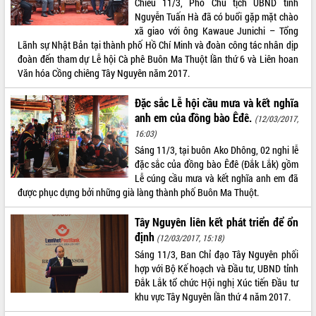
Chiều 11/3, Phó Chủ tịch UBND tỉnh
Nguyễn Tuấn Hà đã có buổi gặp mặt chào
ĐIỂM TIN VĂN BẢN
xã giao với ông Kawaue Junichi – Tổng
Lãnh sự Nhật Bản tại thành phố Hồ Chí Minh và đoàn công tác nhân dịp
QUY HOẠCH - KẾ HOẠCH
đoàn đến tham dự Lễ hội Cà phê Buôn Ma Thuột lần thứ 6 và Liên hoan
Văn hóa Cồng chiêng Tây Nguyên năm 2017.
Đặc sắc Lễ hội cầu mưa và kết nghĩa
anh em của đồng bào Êđê.
(12/03/2017,
16:03)
Sáng 11/3, tại buôn Ako Dhông, 02 nghi lễ
đặc sắc của đồng bào Êđê (Đắk Lắk) gồm
Lễ cúng cầu mưa và kết nghĩa anh em đã
được phục dựng bởi những già làng thành phố Buôn Ma Thuột.
Tây Nguyên liên kết phát triển để ổn
định
(12/03/2017, 15:18)
Sáng 11/3, Ban Chỉ đạo Tây Nguyên phối
hợp với Bộ Kế hoạch và Đầu tư, UBND tỉnh
Đắk Lắk tổ chức Hội nghị Xúc tiến Đầu tư
khu vực Tây Nguyên lần thứ 4 năm 2017.