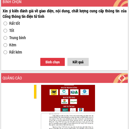
BÌNH CHỌN
chức sản xuất sầu riêng theo hướng
bền vững
Xin ý kiến đánh giá về giao diện, nội dung, chất lượng cung cấp thông tin của
Đẩy nhanh công tác khắc phục, ổn
Cổng thông tin điện tử tỉnh
định đời sống Nhân dân sau bão số 13
Rất tốt
Bí thư Tỉnh ủy Lương Nguyễn Minh
Tốt
Triết dự Ngày hội đại đoàn kết tại
Trung bình
Buôn Đăk Tuôr, xã Cư Pui
Kém
Khởi công xây dựng Trường Phổ thông
Rất kém
nội trú liên cấp tiểu học và THCS xã Ia
Rvê
Bình chọn
Kết quả
Phó Thủ tướng Chính phủ Mai Văn
Chính chia sẻ, động viên người dân
chịu ảnh hưởng nặng từ bão số 13
QUẢNG CÁO
Chủ tịch UBND tỉnh kiểm tra công tác
phòng, chống bão số 13 tại các địa
bàn xung yếu
Tập trung đẩy nhanh giải ngân nguồn
vốn các chương trình mục tiêu quốc
gia
Xã Ea H'leo giữ vững và nâng cao chất
lượng các tiêu chí nông thôn mới