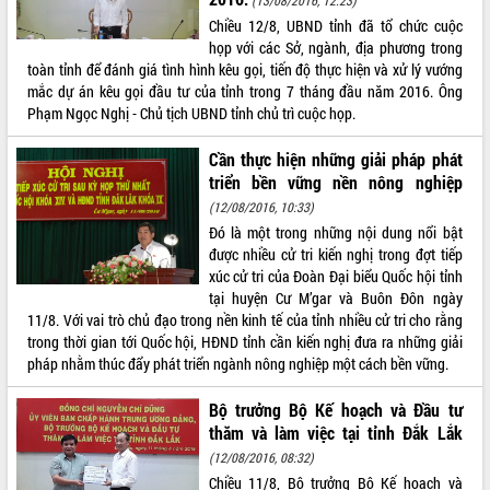
Hội thảo khoa học “Giải pháp thúc đẩy
Chiều 12/8, UBND tỉnh đã tổ chức cuộc
phát triển nền kinh tế xanh tại tỉnh
họp với các Sở, ngành, địa phương trong
Đắk Lắk”
toàn tỉnh để đánh giá tình hình kêu gọi, tiến độ thực hiện và xử lý vướng
mắc dự án kêu gọi đầu tư của tỉnh trong 7 tháng đầu năm 2016. Ông
Tăng cường giám sát, đôn đốc thực
Phạm Ngọc Nghị - Chủ tịch UBND tỉnh chủ trì cuộc họp.
hiện nhiệm vụ quản lý tài sản công
hàng tuần
Cần thực hiện những giải pháp phát
Tháo gỡ những vướng mắc, đẩy mạnh
triển bền vững nền nông nghiệp
công tác cải cách thủ tục hành chính
tại Trung tâm Phục vụ hành chính
(12/08/2016, 10:33)
công tỉnh
Đó là một trong những nội dung nổi bật
được nhiều cử tri kiến nghị trong đợt tiếp
Đắk Lắk: Tôn vinh 46 giải pháp tại Hội
xúc cử tri của Đoàn Đại biểu Quốc hội tỉnh
thi Sáng tạo Kỹ thuật 2024 - 2025
tại huyện Cư M’gar và Buôn Đôn ngày
Đắk Lắk rà soát, điều chỉnh Đề án 190
11/8. Với vai trò chủ đạo trong nền kinh tế của tỉnh nhiều cử tri cho rằng
về phát triển nuôi trồng thủy sản
trong thời gian tới Quốc hội, HĐND tỉnh cần kiến nghị đưa ra những giải
Phó Chủ tịch UBND tỉnh Đắk Lắk
pháp nhằm thúc đẩy phát triển ngành nông nghiệp một cách bền vững.
Trương Công Thái kiểm tra thực địa
Dự án cao tốc Khánh Hòa - Buôn Ma
Bộ trưởng Bộ Kế hoạch và Đầu tư
Thuột
thăm và làm việc tại tỉnh Đắk Lắk
Định vị cà phê Việt Nam như một “di
(12/08/2016, 08:32)
sản sống” trong dòng chảy toàn cầu
Chiều 11/8, Bộ trưởng Bộ Kế hoạch và