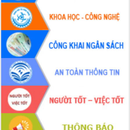
tác bầu cử tỉnh Đắk Lắk
Hội nghị Báo cáo viên Trung ương
tháng 01/2026
Phó Thủ tướng Hồ Quốc Dũng đánh giá
cao kết quả Chiến dịch Quang Trung
tại Đắk Lắk
Hội nghị Ban Chấp hành Đảng bộ tỉnh
Đắk Lắk lần thứ 2 (mở rộng)
Tập trung giải phóng mặt bằng, đẩy
nhanh tiến độ Tuyến đường bộ ven
biển
Gỡ khó, khởi công xây dựng, sửa chữa
toàn bộ nhà ở cho hộ dân đúng tiến độ
đề ra
UBND tỉnh Đắk Lắk tổng kết công tác
quốc phòng, quân sự địa phương năm
2025
Tập trung triển khai quyết liệt, đồng bộ
các giải pháp nhằm thực hiện hiệu quả
các nhiệm vụ đề ra năm 2025
Phát huy vai trò của người có uy tín