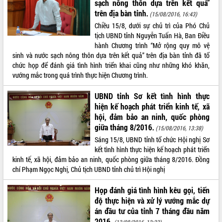
Quy hoạch và Xúc tiến đầu tư tỉnh Đắk
sạch nông thôn dựa trên kết quả”
Lắk
trên địa bàn tỉnh.
(15/08/2016, 16:43)
Khơi thông điểm nghẽn, đẩy nhanh
Chiều 15/8, dưới sự chủ trì của Phó Chủ
giải ngân vốn khắc phục thiên tai
tịch UBND tỉnh Nguyễn Tuấn Hà, Ban Điều
hành Chương trình “Mở rộng quy mô vệ
HĐND tỉnh thông qua điều chỉnh Quy
sinh và nước sạch nông thôn dựa trên kết quả” trên địa bàn tỉnh đã tổ
hoạch tỉnh thời kỳ 2021-2030
chức họp để đánh giá tình hình triển khai cũng như những khó khăn,
Hội thảo góp ý hồ sơ điều chỉnh quy
vướng mắc trong quá trình thực hiện Chương trình.
hoạch tỉnh Đắk Lắk thời kỳ 2021-2030,
tầm nhìn đến năm 2050
UBND tỉnh Sơ kết tình hình thực
Nâng cao hiệu quả hoạt động của các
hiện kế hoạch phát triển kinh tế, xã
doanh nghiệp nhà nước
hội, đảm bảo an ninh, quốc phòng
Hội nghị triển khai kết nối mạng
giữa tháng 8/2016.
(15/08/2016, 13:38)
truyền số liệu chuyên dùng phục vụ cơ
Sáng 15/8, UBND tỉnh tổ chức Hội nghị Sơ
quan Đảng, Nhà nước
kết tình hình thực hiện kế hoạch phát triển
Lễ phát động chuỗi hoạt động chung
kinh tế, xã hội, đảm bảo an ninh, quốc phòng giữa tháng 8/2016. Đồng
tay làm sạch môi trường
chí Phạm Ngọc Nghị, Chủ tịch UBND tỉnh chủ trì Hội nghị
Xã Ea Kar bước chuyển mình trong
công tác cải cách hành chính mô hình
Họp đánh giá tình hình kêu gọi, tiến
mới
độ thực hiện và xử lý vướng mắc dự
UBND tỉnh họp báo định kỳ tháng 4
án đầu tư của tỉnh 7 tháng đầu năm
năm 2026
2016.
(13/08/2016, 12:23)