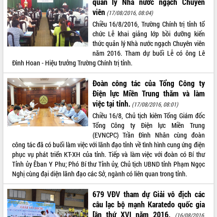
quản lý Nhà nước ngạch Chuyên
quan trọng
viên
(17/08/2016, 08:04)
Bí thư Tỉnh ủy Lương Nguyễn Minh
Chiều 16/8/2016, Trường Chính trị tỉnh tổ
Triết thăm, tặng quà người có công với
chức Lễ khai giảng lớp bồi dưỡng kiến
cách mạng
thức quản lý Nhà nước ngạch Chuyên viên
Rà soát, hoàn thiện hệ thống thiết chế
năm 2016. Tham dự buổi Lễ có ông Lê
văn hóa, thể thao đáp ứng yêu cầu
LIÊN KẾT WEB
Đình Hoan - Hiệu trưởng Trường Chính trị tỉnh.
phát triển mới
Đoàn công tác của Tổng Công ty
Thường trực HĐND tỉnh Đắk Lắk gặp
Điện lực Miền Trung thăm và làm
mặt Đoàn chuyên gia y tế TP. Hồ Chí
việc tại tỉnh.
Minh
(17/08/2016, 08:01)
THỐNG KÊ TRUY CẬP
Lễ truy điệu và an táng hài cốt liệt sĩ
Chiều 16/8, Chủ tịch kiêm Tổng Giám đốc
tại Nghĩa trang Liệt sĩ xã Sơn Hòa
Tổng Công ty Điện lực Miền Trung
Hôm nay:
7632
(EVNCPC) Trần Đình Nhân cùng đoàn
Bàn giải pháp tháo gỡ khó khăn trong
Tất cả:
66093300
công tác đã có buổi làm việc với lãnh đạo tỉnh về tình hình cung ứng điện
xuất khẩu sầu riêng và triển khai quy
phục vụ phát triển KT-XH của tỉnh. Tiếp và làm việc với đoàn có Bí thư
định EUDR
Tỉnh ủy Êban Y Phu; Phó Bí thư Tỉnh ủy, Chủ tịch UBND tỉnh Phạm Ngọc
Thứ trưởng Bộ Nông nghiệp và Môi
Nghị cùng đại diện lãnh đạo các Sở, ngành có liên quan trong tỉnh.
trường Nguyễn Hoàng Hiệp khảo sát
vùng trồng và doanh nghiệp đóng gói
679 VĐV tham dự Giải vô địch các
sầu riêng tại Đắk Lắk
câu lạc bộ mạnh Karatedo quốc gia
Trình diễn nghệ thuật chế biến các
lần thứ XVI năm 2016.
(16/08/2016,