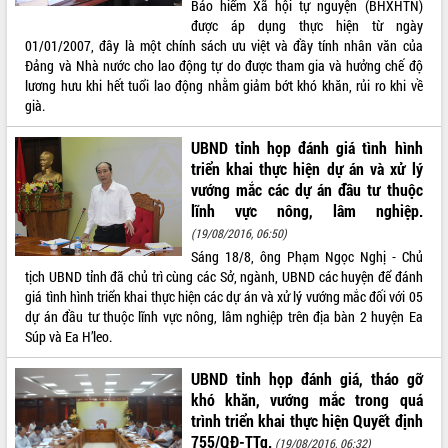
Bảo hiểm Xã hội tự nguyện (BHXHTN)
được áp dụng thực hiện từ ngày
ĐIỂM TIN VĂN BẢN
01/01/2007, đây là một chính sách ưu việt và đầy tính nhân văn của
Đảng và Nhà nước cho lao động tự do được tham gia và hưởng chế độ
QUY HOẠCH - KẾ HOẠCH
lương hưu khi hết tuổi lao động nhằm giảm bớt khó khăn, rủi ro khi về
già.
UBND tỉnh họp đánh giá tình hình
triển khai thực hiện dự án và xử lý
vướng mắc các dự án đầu tư thuộc
lĩnh vực nông, lâm nghiệp.
(19/08/2016, 06:50)
Sáng 18/8, ông Phạm Ngọc Nghị - Chủ
tịch UBND tỉnh đã chủ trì cùng các Sở, ngành, UBND các huyện để đánh
giá tình hình triển khai thực hiện các dự án và xử lý vướng mắc đối với 05
dự án đầu tư thuộc lĩnh vực nông, lâm nghiệp trên địa bàn 2 huyện Ea
Súp và Ea H’leo.
UBND tỉnh họp đánh giá, tháo gỡ
khó khăn, vướng mắc trong quá
trình triển khai thực hiện Quyết định
755/QĐ-TTg.
(19/08/2016, 06:32)