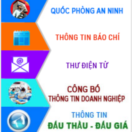
quốc phòng, quân sự địa phương năm
2026
Đắk Lắk tập trung toàn lực khắc phục
tồn tại IUU, sẵn sàng làm việc với
Đoàn thanh tra EC
Chủ tịch UBND tỉnh Tạ Anh Tuấn thăm,
chúc mừng các bệnh viện nhân Ngày
Thầy thuốc Việt Nam
Rộn ràng lễ hội truyền thống Sông
nước Đà Nông lần thứ I năm 2026
Kỳ họp Chuyên đề lần thứ Năm, HĐND
tỉnh Đắk Lắk thông qua các nghị quyết
quan trọng
Thống nhất danh sách giới thiệu ứng
cử đại biểu Quốc hội khoá XVI và đại
biểu HĐND tỉnh Đắk Lắk, nhiệm kỳ
2026-2031
Phát động hai phong trào thi đua quan
trọng trong kỷ nguyên mới
Hội nghị lần thứ tư Ban Chỉ đạo công