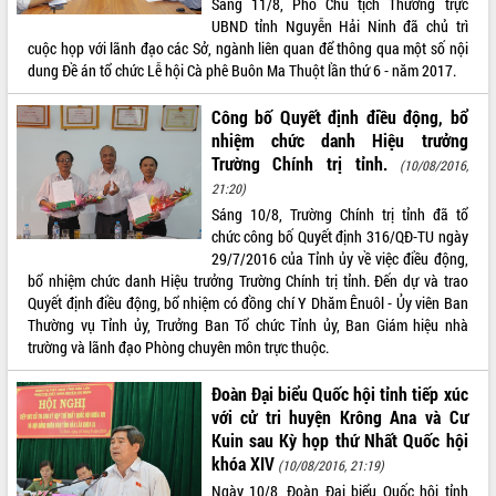
Sáng 11/8, Phó Chủ tịch Thường trực
Thứ trưởng Bộ Y tế làm việc với tỉnh
UBND tỉnh Nguyễn Hải Ninh đã chủ trì
Đắk Lắk về phát triển nhân lực y tế
cuộc họp với lãnh đạo các Sở, ngành liên quan để thông qua một số nội
cho trạm y tế cấp xã
dung Đề án tổ chức Lễ hội Cà phê Buôn Ma Thuột lần thứ 6 - năm 2017.
Du lịch Đắk Lắk nâng tầm trải nghiệm
du khách thông qua Hệ thống cơ sở dữ
Công bố Quyết định điều động, bổ
liệu và Bản đồ số
nhiệm chức danh Hiệu trưởng
Tập huấn ứng dụng trí tuệ nhân tạo (AI)
Trường Chính trị tỉnh.
(10/08/2016,
trong thương mại điện tử năm 2026
21:20)
Đoàn đại biểu Quốc hội tỉnh Đắk Lắk
Sáng 10/8, Trường Chính trị tỉnh đã tổ
trao đổi thông tin trước Kỳ họp thứ
chức công bố Quyết định 316/QĐ-TU ngày
nhất, Quốc hội khóa XVI
29/7/2016 của Tỉnh ủy về việc điều động,
Quyết liệt cải cách hành chính, khơi
bổ nhiệm chức danh Hiệu trưởng Trường Chính trị tỉnh. Đến dự và trao
thông nguồn lực phát triển
Quyết định điều động, bổ nhiệm có đồng chí Y Dhăm Ênuôl - Ủy viên Ban
Thường vụ Tỉnh ủy, Trưởng Ban Tổ chức Tỉnh ủy, Ban Giám hiệu nhà
Nâng cao hiệu lực, hiệu quả HĐND
trường và lãnh đạo Phòng chuyên môn trực thuộc.
tỉnh thông qua hiện đại hóa hành chính
Xã Ea Phê gắn cải cách hành chính với
Đoàn Đại biểu Quốc hội tỉnh tiếp xúc
chuyển đổi số
với cử tri huyện Krông Ana và Cư
Phó Chủ tịch Thường trực UBND tỉnh
Kuin sau Kỳ họp thứ Nhất Quốc hội
Hồ Thị Nguyên Thảo làm việc tại Trung
khóa XIV
(10/08/2016, 21:19)
tâm Phục vụ hành chính công xã Ea
Ngày 10/8, Đoàn Đại biểu Quốc hội tỉnh
Phê