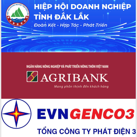
Nâng cao trách nhiệm người đứng
đầu, phát huy tinh thần chủ động,
sáng tạo để đảm bảo tiến độ giải ngân
vốn đầu tư công năm 2025
Sở Công Thương đột phá số hóa 100%
thủ tục trực tuyến lấy sự hài lòng của
doanh nghiệp làm thước đo phục vụ
Đảm bảo công tác bầu cử triển khai
đúng tiến độ, quy trình theo luật định
Ban Tuyên giáo và Dân vận Trung ương
tập huấn công tác khoa giáo năm 2025
Đắk Lắk hưởng ứng Ngày Pháp luật
Việt Nam 2025 và biểu dương 25 tập
thể, cá nhân tiêu biểu
Hội nghị lần thứ nhất Ban Chỉ đạo
công tác bầu cử tỉnh Đắk Lắk
Hội nghị UBND tỉnh thường kỳ tháng
10 năm 2025
Kỳ họp chuyên đề lần thứ Ba, HĐND
tỉnh khóa X