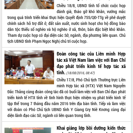
Chiều 18/8, UBND tỉnh tổ chức cuộc họp
VIDEO
đánh giá, tháo gỡ khó khăn, vướng mắc
trong quá trình triển khai thực hiện Quyết định 755/QĐ-TTg về phê duyệt
chính sách hỗ trợ đất ở, đất sản xuất, nước sinh hoạt cho hộ đồng bào
dân tộc thiểu số nghèo và hộ nghèo ở xã, thôn, bản đặc biệt khó khăn.
Tham dự cuộc họp có đại diện các Sở, ngành, địa phương liên quan. Chủ
tịch UBND tỉnh Phạm Ngọc Nghị chủ trì cuộc họp.
Đoàn công tác của Liên minh Hợp
tác xã Việt Nam làm việc với Ban Chỉ
đạo phát triển kinh tế hợp tác xã
Khám bệnh, cấp phát thuốc miễn phí
tỉnh.
và tặng quà người dân xã Cư Pui
(18/08/2016, 08:47)
Chiều 17/8, Phó Chủ tịch Thường trực Liên
Hội nghị UBND tỉnh Đắk Lắk thường kỳ
minh Hợp tác xã (HTX) Việt Nam Nguyễn
tháng 7/2026
Đắc Thắng cùng đoàn công tác đã có buổi làm việc với Ban Chỉ đạo phát
Lễ truy tặng danh hiệu “Bà Mẹ Việt
triển kinh tế HTX tỉnh về tình hình thực hiện nhiệm vụ phát triển kinh tế
Nam Anh hùng” và trao Huân chương
tập thể trong 7 tháng đầu năm 2016 trên địa bàn tỉnh. Tiếp và làm việc
Lao động
với đoàn có Phó Chủ tịch UBND tỉnh Y Giang Gry Niê Knơng cùng đại
ALBUM ẢNH
UBND tỉnh Đắk Lắk triển khai nhiệm
diện lãnh đạo các Sở, ngành có liên quan trong tỉnh.
vụ 6 tháng cuối năm 2026
Kỳ họp thứ Hai, Hội đồng nhân dân
Khai giảng lớp bồi dưỡng kiến thức
tỉnh khóa XI quyết nghị nhiều nội dung