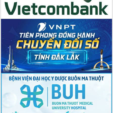
số lĩnh vực nông nghiệp và môi trường
“Hồ sơ phi địa giới – Bước tiến mới
trong cải cách hành chính”
Phó Chủ tịch UBND tỉnh Nguyễn Thiên
Văn kiểm tra công tác chống khai thác
IUU và nuôi trồng thủy sản
Tăng cường các giải pháp nhằm phát
triển hiệu quả khoa học, công nghệ,
đổi mới sáng tạo và chuyển đổi số
Tỉnh Đắk Lắk hiện đại hóa y tế từ bệnh
án điện tử
Tập huấn công tác đối ngoại và tuyên
truyền quản lý biên giới, biển đảo
Nhiều cách làm hay trong chuyển đổi
số vì người dân
Quyết tâm phấn đấu hoàn thành thắng
lợi các mục tiêu, nhiệm vụ Nghị quyết
Đại hội đại biểu Đảng bộ tỉnh Đắk Lắk
nhiệm kỳ 2025-2030
Khai mạc trọng thể Đại hội đại biểu