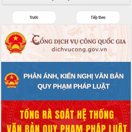
cấp xã
Đắk Lắk phát động hưởng ứng Ngày
Quyền của người tiêu dùng Việt Nam
Trước
Tiếp theo
2026
Đẩy mạnh cải cách hành chính, quyết
tâm đạt được mục tiêu tăng trưởng
hai con số trong năm 2026
Tổ chức trang trọng Lễ hội Đền thờ
Lương Văn Chánh năm 2026
Phó Bí thư Tỉnh ủy Đắk Lắk Đỗ Hữu
Huy giữ chức Bí thư Đảng ủy Ủy Ban
Nhân dân tỉnh
Bệnh án điện tử thúc đẩy chuyển đổi
số y tế tại Đắk Lắk
Chuyển đổi số thư viện: Mở rộng
không gian tri thức trong thời đại số
Đánh giá, rút kinh nghiệm công tác tổ
chức diễn tập trước ngày bầu cử
Chương trình “Gặp gỡ hữu nghị –
Friendship Meeting New Year 2026”