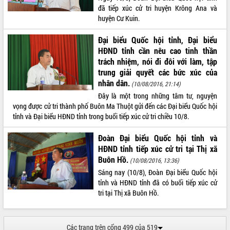
đã tiếp xúc cử tri huyện Krông Ana và
Xây dựng nền hành chính số đồng
huyện Cư Kuin.
hành cùng nông dân dân, doanh nghiệp
Giai đoạn 2026-2030, Đắk Lắk phấn
Đại biểu Quốc hội tỉnh, Đại biểu
đấu có 77% xã đạt chuẩn nông thôn
HĐND tỉnh cần nêu cao tinh thần
mới
trách nhiệm, nói đi đôi với làm, tập
Chuyển đổi số 'mở đường' cho nông
trung giải quyết các bức xúc của
nghiệp Đắk Lắk tăng trưởng bứt phá
nhân dân.
(10/08/2016, 21:14)
Triển khai đồng bộ đo đạc, lập hồ sơ
Đây là một trong những tâm tư, nguyện
địa chính, hoàn thiện cơ sở dữ liệu đất
vọng được cử tri thành phố Buôn Ma Thuột gửi đến các Đại biểu Quốc hội
đai
tỉnh và Đại biểu HĐND tỉnh trong buổi tiếp xúc cử tri chiều 10/8.
Ứng dụng sinh trắc học - Bước tiến
trong hành trình chuyển đổi số tại Đắk
Đoàn Đại biểu Quốc hội tỉnh và
Lắk
HĐND tỉnh tiếp xúc cử tri tại Thị xã
Buôn Hồ.
Đắk Lắk nâng cao hiệu quả công tác
(10/08/2016, 13:36)
Đảng từ Sổ tay đảng viên điện tử
Sáng nay (10/8), Đoàn Đại biểu Quốc hội
Đắk Lắk đẩy mạnh nuôi biển công
tỉnh và HĐND tỉnh đã có buổi tiếp xúc cử
nghệ, hướng tới phát triển thủy sản
tri tại Thị xã Buôn Hồ.
bền vững
Tập huấn nâng cao năng lực triển khai
chuyển đổi số cho cán bộ, công chức
Các trang trên cổng 499 của 519