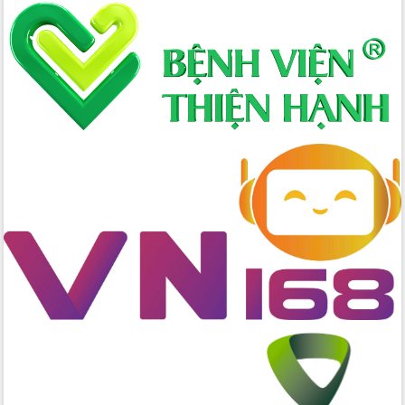
Bí thư Tỉnh ủy Lương Nguyễn Minh
Triết kiểm tra việc thực hiện chống
khai thác IUU
Hội thảo chuyên đề “Hành trình xuất
khẩu nông sản Việt Nam qua thương
mại điện tử cùng Amazon”
Đại hội Thi đua yêu nước tỉnh Đắk Lắk
lần thứ I (2025-2030)
Đồng chí Lương Nguyễn Minh Triết
được chỉ định làm Bí thư Tỉnh ủy Đắk
Lắk nhiệm kỳ 2025 – 2030
Tập trung triển khai các giải pháp sản
xuất nông nghiệp bền vững, phát thải
thấp
Tọa đàm kỷ niệm 95 năm Ngày thành
lập Hội Liên hiệp Phụ nữ Việt Nam
Đắk Lắk tổ chức Ngày hội Chuyển đổi
số với chủ đề: “Công nghệ số - kiến
tạo tương lai”
Tập trung phát triển khoa học công
nghệ, đổi mới sáng tạo và chuyển đổi