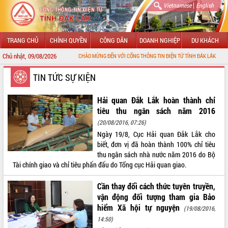
|
Vietnamese
English
TRANG CHỦ
CHÍNH QUYỀN
CÔNG DÂN
DOANH NGHIỆP
DU KHÁCH
Chủ nhật, 09/08/2026
CHÀO MỪNG ĐẾN VỚI CỔNG THÔNG TIN ĐIỆN TỬ TỈNH ĐẮK LẮK
GIỚI THIỆU
TIN TỨC SỰ KIỆN
LÃNH ĐẠO UBND TỈNH
Hải quan Đắk Lắk hoàn thành chỉ
tiêu thu ngân sách năm 2016
TIN TỨC SỰ KIỆN
(20/08/2016, 07:26)
Ngày 19/8, Cục Hải quan Đắk Lắk cho
SỞ, BAN, NGÀNH
biết, đơn vị đã hoàn thành 100% chỉ tiêu
thu ngân sách nhà nước năm 2016 do Bộ
UBND CÁC XÃ, PHƯỜNG
Tài chính giao và chỉ tiêu phấn đấu do Tổng cục Hải quan giao.
THÔNG TIN CHỈ ĐẠO ĐIỀU HÀNH
Cần thay đổi cách thức tuyên truyền,
vận động đối tượng tham gia Bảo
HỆ THỐNG VĂN BẢN
hiểm Xã hội tự nguyện
(19/08/2016,
14:50)
VĂN BẢN HĐND TỈNH