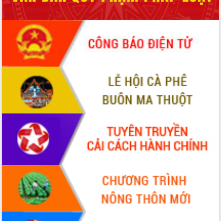
Bầu cử Quốc hội và HĐND: Cử tri Đắk
Lắk gửi gắm niềm tin, kỳ vọng vào lá
phiếu
Đắk Lắk sẵn sàng các điều kiện cho
Ngày hội bầu cử đại biểu Quốc hội
khóa XVI và HĐND các cấp nhiệm kỳ
2026-2031
Đảm bảo cuộc bầu cử đại biểu Quốc
hội và đại biểu HĐND các cấp diễn ra
an toàn, hiệu quả, đúng quy định
Thủ tướng Chính phủ Phạm Minh Chính
kiểm tra, chỉ đạo hoàn thành các dự
án cao tốc và thăm khu tái định cư tại
Đắk Lắk
Sôi nổi Hội đua ngựa truyền thống Gò
Thì Thùng mừng Xuân Bính Ngọ 2026
Lãnh đạo tỉnh dâng hương tưởng niệm
tại Đập Đồng Cam đầu Xuân Bính Ngọ
Ngành nông nghiệp phấn đấu tăng
trưởng đạt 5,86% trong năm 2026
UBND tỉnh Đắk Lắk triển khai công tác