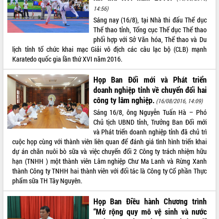
món ăn từ sầu riêng
14:56)
Đắk Lắk công bố Quy hoạch và xúc
Sáng nay (16/8), tại Nhà thi đấu Thể dục
tiến đầu tư tỉnh
Thể thao tỉnh, Tổng cục Thể dục Thể thao
Ngành cá ngừ Đắk Lắk chủ động thích
phối hợp với Sở Văn hóa, Thể thao và Du
ứng để giữ vững thị trường xuất khẩu
lịch tỉnh tổ chức khai mạc Giải vô địch các câu lạc bộ (CLB) mạnh
Diễn đàn Kinh tế tư nhân Việt Nam đột
Karatedo quốc gia lần thứ XVI năm 2016.
phá cơ chế - Hợp tác công tư
Họp Ban Đổi mới và Phát triển
Đề án 06 tạo bước ngoặt đột phá trong
doanh nghiệp tỉnh về chuyển đổi hai
cải cách hành chính tỉnh Đắk Lắk
công ty lâm nghiệp.
(16/08/2016, 14:09)
Kết nối tour, đẩy mạnh chuyển đổi số
Sáng 16/8, ông Nguyễn Tuấn Hà – Phó
để phát triển du lịch Đắk Lắk
Chủ tịch UBND tỉnh, Trưởng Ban Đổi mới
Khởi động Dự án Đầu tư xây dựng hạ
và Phát triển doanh nghiệp tỉnh đã chủ trì
tầng kỹ thuật Cụm công nghiệp Tân
cuộc họp cùng với thành viên liên quan để đánh giá tình hình triển khai
Tiến
dự án chăn nuôi bò sữa và việc chuyển đổi 2 Công ty trách nhiệm hữu
Gặp mặt các cơ quan báo chí nhân Kỷ
hạn (TNHH ) một thành viên Lâm nghiệp Chư Ma Lanh và Rừng Xanh
niệm 101 năm Ngày Báo chí Cách
thành Công ty TNHH hai thành viên với đối tác là Công ty Cổ phần Thực
mạng Việt Nam
phẩm sữa TH Tây Nguyên.
Đắk Lắk sơ kết 4 năm triển khai thực
hiện Đề án 06 của Chính phủ
Họp Ban Điều hành Chương trình
Họp báo thông tin về Hội nghị Công bố
“Mở rộng quy mô vệ sinh và nước