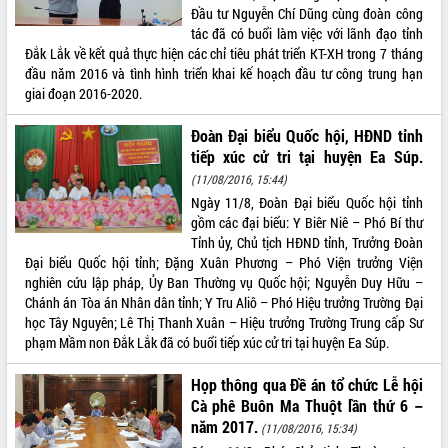
Xây dựng nông thôn mới: Nâng cao đời
Đầu tư Nguyễn Chí Dũng cùng đoàn công
sống người dân từ những mô hình thiết
tác đã có buổi làm việc với lãnh đạo tỉnh
thực
Đắk Lắk về kết quả thực hiện các chỉ tiêu phát triển KT-XH trong 7 tháng
Quyết liệt tháo gỡ vướng mắc, đẩy
đầu năm 2016 và tình hình triển khai kế hoạch đầu tư công trung hạn
nhanh tiến độ các dự án trọng điểm
giai đoạn 2016-2020.
trong Khu kinh tế Nam Phú Yên
Đoàn Đại biểu Quốc hội, HĐND tỉnh
Hòn Yến phát triển du lịch gắn với bảo
tiếp xúc cử tri tại huyện Ea Súp.
tồn biển
(11/08/2016, 15:44)
Lấy ý kiến điều chỉnh Quy hoạch tỉnh
Đắk Lắk thời kỳ 2021-2030, tầm nhìn
Ngày 11/8, Đoàn Đại biểu Quốc hội tỉnh
đến năm 2050
gồm các đại biểu: Y Biêr Niê – Phó Bí thư
Tỉnh ủy, Chủ tịch HĐND tỉnh, Trưởng Đoàn
Phát động chiến dịch 30 ngày đêm
Đại biểu Quốc hội tỉnh; Đặng Xuân Phương – Phó Viện trưởng Viện
giải phóng mặt bằng Tuyến đường bộ
nghiên cứu lập pháp, Ủy Ban Thường vụ Quốc hội; Nguyễn Duy Hữu –
ven biển
Chánh án Tòa án Nhân dân tỉnh; Y Tru Aliô – Phó Hiệu trưởng Trường Đại
Đắk Lắk nỗ lực thúc đẩy tăng trưởng
học Tây Nguyên; Lê Thị Thanh Xuân – Hiệu trưởng Trường Trung cấp Sư
kinh tế từ 10% trở lên trong Quý
phạm Mầm non Đắk Lắk đã có buổi tiếp xúc cử tri tại huyện Ea Súp.
II/2026
Đắk Lắk ký kết thỏa thuận hợp tác về
Họp thông qua Đề án tổ chức Lễ hội
chuyển đổi số giai đoạn 2026 – 2030
Cà phê Buôn Ma Thuột lần thứ 6 –
với Tập đoàn Bưu chính Viễn thông
năm 2017.
(11/08/2016, 15:34)
Việt Nam