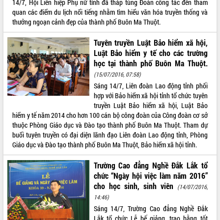
14/7, Hội Liên hiệp Phụ nữ tỉnh đã tháp tùng Đoàn công tác đến tham
phát triển mới
quan các điểm du lịch nổi tiếng nhằm tìm hiểu văn hóa truyền thống và
Thường trực HĐND tỉnh Đắk Lắk gặp
thưởng ngoạn cảnh đẹp của thành phố Buôn Ma Thuột.
mặt Đoàn chuyên gia y tế TP. Hồ Chí
Minh
Tuyên truyền Luật Bảo hiểm xã hội,
THỐNG KÊ TRUY CẬP
Luật Bảo hiểm y tế cho các trường
Lễ truy điệu và an táng hài cốt liệt sĩ
học tại thành phố Buôn Ma Thuột.
tại Nghĩa trang Liệt sĩ xã Sơn Hòa
Hôm nay:
6080
(15/07/2016, 07:58)
Bàn giải pháp tháo gỡ khó khăn trong
Tất cả:
66051403
xuất khẩu sầu riêng và triển khai quy
Sáng 14/7, Liên đoàn Lao động tỉnh phối
định EUDR
hợp với Bảo hiểm xã hội tỉnh tổ chức tuyên
truyền Luật Bảo hiểm xã hội, Luật Bảo
Thứ trưởng Bộ Nông nghiệp và Môi
hiểm y tế năm 2014 cho hơn 100 cán bộ công đoàn của Công đoàn cơ sở
trường Nguyễn Hoàng Hiệp khảo sát
thuộc Phòng Giáo dục và Đào tạo thành phố Buôn Ma Thuột. Tham dự
vùng trồng và doanh nghiệp đóng gói
buổi tuyên truyền có đại diện lãnh đạo Liên đoàn Lao động tỉnh, Phòng
sầu riêng tại Đắk Lắk
Giáo dục và Đào tạo thành phố Buôn Ma Thuột, Bảo hiểm xã hội tỉnh.
Trình diễn nghệ thuật chế biến các
món ăn từ sầu riêng
Trường Cao đẳng Nghề Đắk Lắk tổ
Đắk Lắk công bố Quy hoạch và xúc
chức “Ngày hội việc làm năm 2016”
tiến đầu tư tỉnh
cho học sinh, sinh viên
(14/07/2016,
Ngành cá ngừ Đắk Lắk chủ động thích
14:46)
ứng để giữ vững thị trường xuất khẩu
Sáng 14/7, Trường Cao đẳng Nghề Đắk
Diễn đàn Kinh tế tư nhân Việt Nam đột
Lắk tổ chức Lễ bế giảng, trao bằng tốt