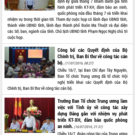
định kỳ giữa tháng 7 nhằm đánh giá tình
hình phát triển KT-XH, đảm bảo an ninh,
ĐIỂM TIN VĂN BẢN
quốc phòng nửa đầu tháng 7 và triển khai
nhiệm vụ trong thời gian tới. Tham dự cuộc họp có lãnh đạo UBND tỉnh,
QUY HOẠCH - KẾ HOẠCH
thành viên UBND tỉnh, lãnh đạo thành phố Buôn Ma Thuột và đại diện
các Sở, ban, ngành của tỉnh. Chủ tịch UBND tỉnh Phạm Ngọc Nghị chủ trì
cuộc họp.
Công bố các Quyết định của Bộ
Chính trị, Ban Bí thư về công tác cán
bộ.
(17/07/2016, 08:27)
Chiều 16/7, tại Ban Chỉ đạo Tây Nguyên,
Ban Tổ chức Trung ương đã tổ chức Hội
nghị triển khai các Quyết định của Bộ
Chính trị, Ban Bí thư về công tác cán bộ.
Trưởng Ban Tổ chức Trung ương làm
việc với Tỉnh ủy về công tác xây
dựng Đảng gắn với nhiệm vụ phát
triển KT-XH, đảm bảo quốc phòng
an ninh.
(16/07/2016, 21:31)
Chiều 16/7, đoàn công tác của Trung ương