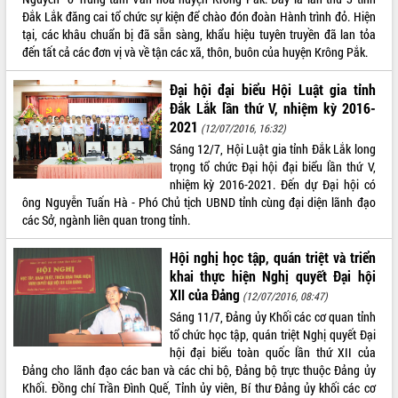
Đắk Lắk đăng cai tổ chức sự kiện để chào đón đoàn Hành trình đỏ. Hiện
Tháo gỡ những vướng mắc, đẩy mạnh
tại, các khâu chuẩn bị đã sẵn sàng, khẩu hiệu tuyên truyền đã lan tỏa
công tác cải cách thủ tục hành chính
đến tất cả các đơn vị và về tận các xã, thôn, buôn của huyện Krông Pắk.
tại Trung tâm Phục vụ hành chính
công tỉnh
Đại hội đại biểu Hội Luật gia tỉnh
Đắk Lắk: Tôn vinh 46 giải pháp tại Hội
Đắk Lắk lần thứ V, nhiệm kỳ 2016-
thi Sáng tạo Kỹ thuật 2024 - 2025
2021
(12/07/2016, 16:32)
Đắk Lắk rà soát, điều chỉnh Đề án 190
Sáng 12/7, Hội Luật gia tỉnh Đắk Lắk long
về phát triển nuôi trồng thủy sản
trọng tổ chức Đại hội đại biểu lần thứ V,
Phó Chủ tịch UBND tỉnh Đắk Lắk
nhiệm kỳ 2016-2021. Đến dự Đại hội có
Trương Công Thái kiểm tra thực địa
ông Nguyễn Tuấn Hà - Phó Chủ tịch UBND tỉnh cùng đại diện lãnh đạo
Dự án cao tốc Khánh Hòa - Buôn Ma
các Sở, ngành liên quan trong tỉnh.
Thuột
Định vị cà phê Việt Nam như một “di
Hội nghị học tập, quán triệt và triển
sản sống” trong dòng chảy toàn cầu
khai thực hiện Nghị quyết Đại hội
Xây dựng nông thôn mới: Nâng cao đời
XII của Đảng
(12/07/2016, 08:47)
sống người dân từ những mô hình thiết
Sáng 11/7, Đảng ủy Khối các cơ quan tỉnh
thực
tổ chức học tập, quán triệt Nghị quyết Đại
Quyết liệt tháo gỡ vướng mắc, đẩy
hội đại biểu toàn quốc lần thứ XII của
nhanh tiến độ các dự án trọng điểm
Đảng cho lãnh đạo các ban và các chi bộ, Đảng bộ trực thuộc Đảng ủy
trong Khu kinh tế Nam Phú Yên
Khối. Đồng chí Trần Đình Quế, Tỉnh ủy viên, Bí thư Đảng ủy khối các cơ