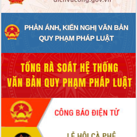
hai con số trong năm 2026
Tổ chức trang trọng Lễ hội Đền thờ
Lương Văn Chánh năm 2026
Phó Bí thư Tỉnh ủy Đắk Lắk Đỗ Hữu
Huy giữ chức Bí thư Đảng ủy Ủy Ban
Nhân dân tỉnh
Bệnh án điện tử thúc đẩy chuyển đổi
số y tế tại Đắk Lắk
Chuyển đổi số thư viện: Mở rộng
không gian tri thức trong thời đại số
Đánh giá, rút kinh nghiệm công tác tổ
chức diễn tập trước ngày bầu cử
Chương trình “Gặp gỡ hữu nghị –
Friendship Meeting New Year 2026”
Bầu cử Quốc hội và HĐND: Cử tri Đắk
Lắk gửi gắm niềm tin, kỳ vọng vào lá
phiếu
Đắk Lắk sẵn sàng các điều kiện cho
Ngày hội bầu cử đại biểu Quốc hội
khóa XVI và HĐND các cấp nhiệm kỳ