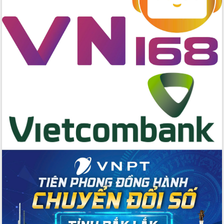
Đại hội Thi đua yêu nước tỉnh Đắk Lắk
lần thứ I (2025-2030)
Đồng chí Lương Nguyễn Minh Triết
được chỉ định làm Bí thư Tỉnh ủy Đắk
Lắk nhiệm kỳ 2025 – 2030
Tập trung triển khai các giải pháp sản
xuất nông nghiệp bền vững, phát thải
thấp
Tọa đàm kỷ niệm 95 năm Ngày thành
lập Hội Liên hiệp Phụ nữ Việt Nam
Đắk Lắk tổ chức Ngày hội Chuyển đổi
số với chủ đề: “Công nghệ số - kiến
tạo tương lai”
Tập trung phát triển khoa học công
nghệ, đổi mới sáng tạo và chuyển đổi
số lĩnh vực nông nghiệp và môi trường
“Hồ sơ phi địa giới – Bước tiến mới
trong cải cách hành chính”
Phó Chủ tịch UBND tỉnh Nguyễn Thiên
Văn kiểm tra công tác chống khai thác
IUU và nuôi trồng thủy sản