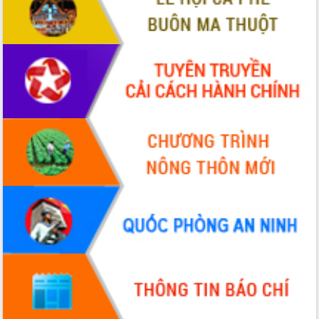
2026-2031
Đảm bảo cuộc bầu cử đại biểu Quốc
hội và đại biểu HĐND các cấp diễn ra
an toàn, hiệu quả, đúng quy định
Thủ tướng Chính phủ Phạm Minh Chính
kiểm tra, chỉ đạo hoàn thành các dự
án cao tốc và thăm khu tái định cư tại
Đắk Lắk
Sôi nổi Hội đua ngựa truyền thống Gò
Thì Thùng mừng Xuân Bính Ngọ 2026
Lãnh đạo tỉnh dâng hương tưởng niệm
tại Đập Đồng Cam đầu Xuân Bính Ngọ
Ngành nông nghiệp phấn đấu tăng
trưởng đạt 5,86% trong năm 2026
UBND tỉnh Đắk Lắk triển khai công tác
quốc phòng, quân sự địa phương năm
2026
Đắk Lắk tập trung toàn lực khắc phục
tồn tại IUU, sẵn sàng làm việc với
Đoàn thanh tra EC
Chủ tịch UBND tỉnh Tạ Anh Tuấn thăm,