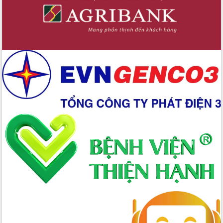
doanh nghiệp làm thước đo phục vụ
Đảm bảo công tác bầu cử triển khai
đúng tiến độ, quy trình theo luật định
Ban Tuyên giáo và Dân vận Trung ương
tập huấn công tác khoa giáo năm 2025
Đắk Lắk hưởng ứng Ngày Pháp luật
Việt Nam 2025 và biểu dương 25 tập
thể, cá nhân tiêu biểu
Hội nghị lần thứ nhất Ban Chỉ đạo
công tác bầu cử tỉnh Đắk Lắk
Hội nghị UBND tỉnh thường kỳ tháng
10 năm 2025
Kỳ họp chuyên đề lần thứ Ba, HĐND
tỉnh khóa X
Bí thư Tỉnh ủy Lương Nguyễn Minh
Triết kiểm tra việc thực hiện chống
khai thác IUU
Hội thảo chuyên đề “Hành trình xuất
khẩu nông sản Việt Nam qua thương
mại điện tử cùng Amazon”