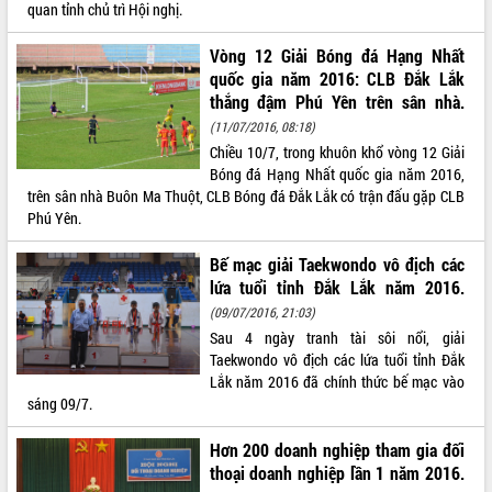
Hòn Yến phát triển du lịch gắn với bảo
quan tỉnh chủ trì Hội nghị.
tồn biển
Vòng 12 Giải Bóng đá Hạng Nhất
Lấy ý kiến điều chỉnh Quy hoạch tỉnh
quốc gia năm 2016: CLB Đắk Lắk
Đắk Lắk thời kỳ 2021-2030, tầm nhìn
đến năm 2050
thắng đậm Phú Yên trên sân nhà.
Phát động chiến dịch 30 ngày đêm
(11/07/2016, 08:18)
giải phóng mặt bằng Tuyến đường bộ
Chiều 10/7, trong khuôn khổ vòng 12 Giải
ven biển
Bóng đá Hạng Nhất quốc gia năm 2016,
trên sân nhà Buôn Ma Thuột, CLB Bóng đá Đắk Lắk có trận đấu gặp CLB
Đắk Lắk nỗ lực thúc đẩy tăng trưởng
Phú Yên.
kinh tế từ 10% trở lên trong Quý
II/2026
Bế mạc giải Taekwondo vô địch các
Đắk Lắk ký kết thỏa thuận hợp tác về
lứa tuổi tỉnh Đắk Lắk năm 2016.
chuyển đổi số giai đoạn 2026 – 2030
(09/07/2016, 21:03)
với Tập đoàn Bưu chính Viễn thông
Việt Nam
Sau 4 ngày tranh tài sôi nổi, giải
Taekwondo vô địch các lứa tuổi tỉnh Đắk
Thứ trưởng Bộ Y tế làm việc với tỉnh
Lắk năm 2016 đã chính thức bế mạc vào
Đắk Lắk về phát triển nhân lực y tế
sáng 09/7.
cho trạm y tế cấp xã
Du lịch Đắk Lắk nâng tầm trải nghiệm
Hơn 200 doanh nghiệp tham gia đối
du khách thông qua Hệ thống cơ sở dữ
thoại doanh nghiệp lần 1 năm 2016.
liệu và Bản đồ số