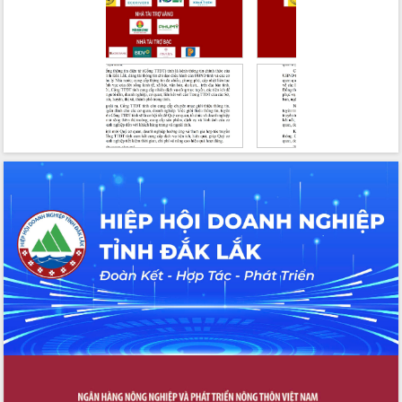
nội trú liên cấp tiểu học và THCS xã Ia
Rvê
Phó Thủ tướng Chính phủ Mai Văn
Chính chia sẻ, động viên người dân
chịu ảnh hưởng nặng từ bão số 13
Chủ tịch UBND tỉnh kiểm tra công tác
phòng, chống bão số 13 tại các địa
bàn xung yếu
Tập trung đẩy nhanh giải ngân nguồn
vốn các chương trình mục tiêu quốc
gia
Xã Ea H'leo giữ vững và nâng cao chất
lượng các tiêu chí nông thôn mới
Công bố quyết định của Ban Thường
vụ Tỉnh ủy về công tác cán bộ
Nâng cao trách nhiệm người đứng
đầu, phát huy tinh thần chủ động,
sáng tạo để đảm bảo tiến độ giải ngân
vốn đầu tư công năm 2025
Sở Công Thương đột phá số hóa 100%
thủ tục trực tuyến lấy sự hài lòng của