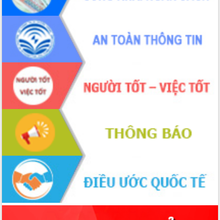
Hội nghị Ban Chấp hành Đảng bộ tỉnh
Đắk Lắk lần thứ 2 (mở rộng)
Tập trung giải phóng mặt bằng, đẩy
nhanh tiến độ Tuyến đường bộ ven
biển
Gỡ khó, khởi công xây dựng, sửa chữa
toàn bộ nhà ở cho hộ dân đúng tiến độ
đề ra
UBND tỉnh Đắk Lắk tổng kết công tác
quốc phòng, quân sự địa phương năm
2025
Tập trung triển khai quyết liệt, đồng bộ
các giải pháp nhằm thực hiện hiệu quả
các nhiệm vụ đề ra năm 2025
Phát huy vai trò của người có uy tín
trong phòng chống tảo hôn và hôn
nhân cận huyết thống
Nông sản Tây Nguyên thu hút doanh
nghiệp nước ngoài
Đắk Lắk định vị thương hiệu du lịch
“Biển – Rừng – Cà phê” trong không