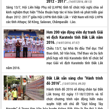
2012 - 2017”.
Hội thảo góp ý hồ sơ điều chỉnh quy
(14/07/2016, 08:13)
hoạch tỉnh Đắk Lắk thời kỳ 2021-2030,
Sáng 13/7, Hội Liên hiệp Phụ nữ (LHPN) tỉnh tổ chức Hội nghị chia sẻ
tầm nhìn đến năm 2050
kinh nghiệm thực hiện “Thỏa thuận hợp tác vì hòa bình và phát triển giai
đoạn 2012 -2017” giữa Hội LHPN tỉnh Đắk Lắk – Việt Nam với Hội LHPN
Nâng cao hiệu quả hoạt động của các
các tỉnh Attapư, Sê Kông, Salavan, Chămpasắk - Lào.
doanh nghiệp nhà nước
Hội nghị triển khai kết nối mạng
Hơn 200 vận động viên dự tranh Giải
truyền số liệu chuyên dùng phục vụ cơ
vô địch Karatedo tỉnh Đắk Lắk năm
quan Đảng, Nhà nước
2016.
(14/07/2016, 07:57)
Lễ phát động chuỗi hoạt động chung
Chiều 13/7, tại Nhà thi đấu Thể dục Thể
tay làm sạch môi trường
thao tỉnh, Sở Văn hóa, Thể thao và Du lịch
Xã Ea Kar bước chuyển mình trong
phối hợp với Hội Karatedo tỉnh tổ chức bế
công tác cải cách hành chính mô hình
mạc Giải vô địch Karatedo tỉnh Đắk Lắk
mới
năm 2016.
UBND tỉnh họp báo định kỳ tháng 4
năm 2026
Đắk Lắk sẵn sàng cho “Hành trình
Hội thảo khoa học “Giải pháp thúc đẩy
đỏ 2016”.
(13/07/2016, 09:25)
phát triển nền kinh tế xanh tại tỉnh
Hành trình đỏ 2016 sẽ dừng chân tại Đắk
Đắk Lắk”
Lắk trong 02 ngày 17-18/7/2016 và tổ
Tăng cường giám sát, đôn đốc thực
chức chương trình vận động hiến máu
hiện nhiệm vụ quản lý tài sản công
xuyên Việt với chủ đề “Giọt hồng Tây
hàng tuần
Nguyên” ở Trung tâm Văn hóa huyện Krông Pắk. Đây là lần thứ 3 tỉnh