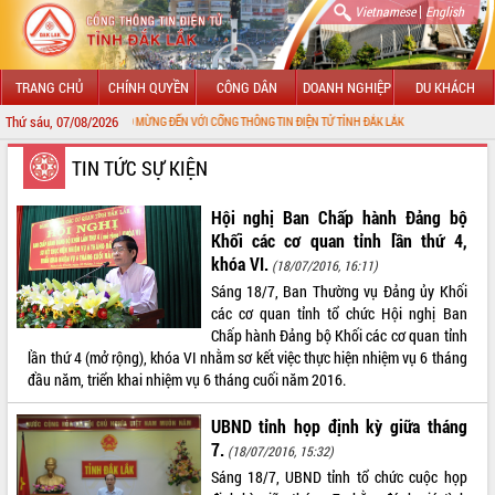
|
Vietnamese
English
TRANG CHỦ
CHÍNH QUYỀN
CÔNG DÂN
DOANH NGHIỆP
DU KHÁCH
Thứ sáu, 07/08/2026
CHÀO MỪNG ĐẾN VỚI CỔNG THÔNG TIN ĐIỆN TỬ TỈNH ĐẮK LẮK
GIỚI THIỆU
TIN TỨC SỰ KIỆN
LÃNH ĐẠO UBND TỈNH
Hội nghị Ban Chấp hành Đảng bộ
Khối các cơ quan tỉnh lần thứ 4,
TIN TỨC SỰ KIỆN
khóa VI.
(18/07/2016, 16:11)
Sáng 18/7, Ban Thường vụ Đảng ủy Khối
SỞ, BAN, NGÀNH
các cơ quan tỉnh tổ chức Hội nghị Ban
Chấp hành Đảng bộ Khối các cơ quan tỉnh
UBND CÁC XÃ, PHƯỜNG
lần thứ 4 (mở rộng), khóa VI nhằm sơ kết việc thực hiện nhiệm vụ 6 tháng
đầu năm, triển khai nhiệm vụ 6 tháng cuối năm 2016.
THÔNG TIN CHỈ ĐẠO ĐIỀU HÀNH
UBND tỉnh họp định kỳ giữa tháng
HỆ THỐNG VĂN BẢN
7.
(18/07/2016, 15:32)
Sáng 18/7, UBND tỉnh tổ chức cuộc họp
VĂN BẢN HĐND TỈNH