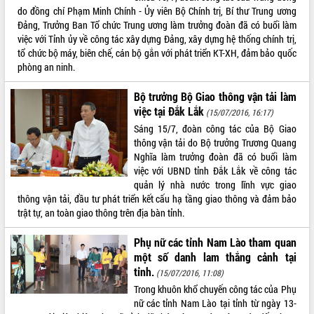
do đồng chí Phạm Minh Chính - Ủy viên Bộ Chính trị, Bí thư Trung ương
VIDEO
Đảng, Trưởng Ban Tổ chức Trung ương làm trưởng đoàn đã có buổi làm
việc với Tỉnh ủy về công tác xây dựng Đảng, xây dựng hệ thống chính trị,
Loading the player...
tổ chức bộ máy, biên chế, cán bộ gắn với phát triển KT-XH, đảm bảo quốc
phòng an ninh.
Khám bệnh, cấp phát thuốc miễn phí
và tặng quà người dân xã Cư Pui
Bộ trưởng Bộ Giao thông vận tải làm
Hội nghị UBND tỉnh Đắk Lắk thường kỳ
việc tại Đắk Lắk
tháng 7/2026
(15/07/2016, 16:17)
Sáng 15/7, đoàn công tác của Bộ Giao
Lễ truy tặng danh hiệu “Bà Mẹ Việt
thông vận tải do Bộ trưởng Trương Quang
Nam Anh hùng” và trao Huân chương
Nghĩa làm trưởng đoàn đã có buổi làm
Lao động
việc với UBND tỉnh Đắk Lắk về công tác
ALBUM ẢNH
UBND tỉnh Đắk Lắk triển khai nhiệm
quản lý nhà nước trong lĩnh vực giao
vụ 6 tháng cuối năm 2026
thông vận tải, đầu tư phát triển kết cấu hạ tầng giao thông và đảm bảo
Kỳ họp thứ Hai, Hội đồng nhân dân
trật tự, an toàn giao thông trên địa bàn tỉnh.
tỉnh khóa XI quyết nghị nhiều nội dung
quan trọng
Phụ nữ các tỉnh Nam Lào tham quan
Bí thư Tỉnh ủy Lương Nguyễn Minh
một số danh lam thắng cảnh tại
Triết thăm, tặng quà người có công với
tỉnh.
(15/07/2016, 11:08)
cách mạng
Trong khuôn khổ chuyến công tác của Phụ
Rà soát, hoàn thiện hệ thống thiết chế
nữ các tỉnh Nam Lào tại tỉnh từ ngày 13-
văn hóa, thể thao đáp ứng yêu cầu
LIÊN KẾT WEB