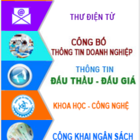
chúc mừng các bệnh viện nhân Ngày
Thầy thuốc Việt Nam
Rộn ràng lễ hội truyền thống Sông
nước Đà Nông lần thứ I năm 2026
Kỳ họp Chuyên đề lần thứ Năm, HĐND
tỉnh Đắk Lắk thông qua các nghị quyết
quan trọng
Thống nhất danh sách giới thiệu ứng
cử đại biểu Quốc hội khoá XVI và đại
biểu HĐND tỉnh Đắk Lắk, nhiệm kỳ
2026-2031
Phát động hai phong trào thi đua quan
trọng trong kỷ nguyên mới
Hội nghị lần thứ tư Ban Chỉ đạo công
tác bầu cử tỉnh Đắk Lắk
Hội nghị Báo cáo viên Trung ương
tháng 01/2026
Phó Thủ tướng Hồ Quốc Dũng đánh giá
cao kết quả Chiến dịch Quang Trung
tại Đắk Lắk