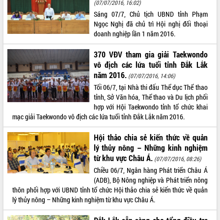
(07/07/2016, 16:02)
Tập huấn ứng dụng trí tuệ nhân tạo (AI)
Sáng 07/7, Chủ tịch UBND tỉnh Phạm
trong thương mại điện tử năm 2026
Ngọc Nghị đã chủ trì Hội nghị đối thoại
Đoàn đại biểu Quốc hội tỉnh Đắk Lắk
doanh nghiệp lần 1 năm 2016.
trao đổi thông tin trước Kỳ họp thứ
nhất, Quốc hội khóa XVI
370 VĐV tham gia giải Taekwondo
Quyết liệt cải cách hành chính, khơi
vô địch các lứa tuổi tỉnh Đắk Lắk
thông nguồn lực phát triển
năm 2016.
(07/07/2016, 14:06)
Nâng cao hiệu lực, hiệu quả HĐND
Tối 06/7, tại Nhà thi đấu Thể dục Thể thao
tỉnh thông qua hiện đại hóa hành chính
tỉnh, Sở Văn hóa, Thể thao và Du lịch phối
Xã Ea Phê gắn cải cách hành chính với
hợp với Hội Taekwondo tỉnh tổ chức khai
chuyển đổi số
mạc giải Taekwondo vô địch các lứa tuổi tỉnh Đắk Lắk năm 2016.
Phó Chủ tịch Thường trực UBND tỉnh
Hồ Thị Nguyên Thảo làm việc tại Trung
Hội thảo chia sẻ kiến thức về quản
tâm Phục vụ hành chính công xã Ea
lý thủy nông – Những kinh nghiệm
Phê
từ khu vực Châu Á.
(07/07/2016, 08:26)
Xây dựng nền hành chính số đồng
Chiều 06/7, Ngân hàng Phát triển Châu Á
hành cùng nông dân dân, doanh nghiệp
(ADB), Bộ Nông nghiệp và Phát triển nông
thôn phối hợp với UBND tỉnh tổ chức Hội thảo chia sẻ kiến thức về quản
Giai đoạn 2026-2030, Đắk Lắk phấn
lý thủy nông – Những kinh nghiệm từ khu vực Châu Á.
đấu có 77% xã đạt chuẩn nông thôn
mới