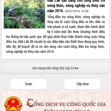
Đắk Lắk sẵn sàng cho tổng điều tra
Chuyển đổi số 'mở đường' cho nông
nông thôn, nông nghiệp và thủy sản
nghiệp Đắk Lắk tăng trưởng bứt phá
năm 2016.
(06/07/2016, 16:38)
Triển khai đồng bộ đo đạc, lập hồ sơ
Tổng điều tra nông thôn, nông nghiệp và
địa chính, hoàn thiện cơ sở dữ liệu đất
thủy sản là cuộc tổng điều ra lớn, diễn ra
đai
trên phạm vi cả nước, được tiến hành định
Ứng dụng sinh trắc học - Bước tiến
kỳ 5 năm một lần theo Chương trình điều
trong hành trình chuyển đổi số tại Đắk
tra thống kê cấp quốc gia. Để góp phần thực hiện thành công cuộc tổng
Lắk
điều tra, Đắk Lắk đã chuẩn bị các điều kiện cần thiết theo đúng quy trình,
Đắk Lắk nâng cao hiệu quả công tác
tiến độ, kế hoạch đề ra và sẵn sàng cho cuộc tổng điều tra nông thôn,
Đảng từ Sổ tay đảng viên điện tử
nông nghiệp và thủy sản năm 2016.
Đắk Lắk đẩy mạnh nuôi biển công
nghệ, hướng tới phát triển thủy sản
bền vững
Các trang trên cổng 502 của 519
Tập huấn nâng cao năng lực triển khai
chuyển đổi số cho cán bộ, công chức
cấp xã
Trước
Tiếp theo
Đắk Lắk phát động hưởng ứng Ngày
Quyền của người tiêu dùng Việt Nam
2026
Đẩy mạnh cải cách hành chính, quyết
tâm đạt được mục tiêu tăng trưởng