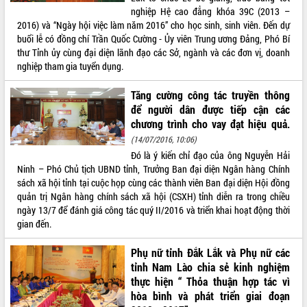
phá cơ chế - Hợp tác công tư
nghiệp Hệ cao đẳng khóa 39C (2013 –
Đề án 06 tạo bước ngoặt đột phá trong
2016) và “Ngày hội việc làm năm 2016” cho học sinh, sinh viên. Đến dự
cải cách hành chính tỉnh Đắk Lắk
buổi lễ có đồng chí Trần Quốc Cường - Ủy viên Trung ương Đảng, Phó Bí
thư Tỉnh ủy cùng đại diện lãnh đạo các Sở, ngành và các đơn vị, doanh
Kết nối tour, đẩy mạnh chuyển đổi số
nghiệp tham gia tuyển dụng.
để phát triển du lịch Đắk Lắk
Khởi động Dự án Đầu tư xây dựng hạ
Tăng cường công tác truyền thông
tầng kỹ thuật Cụm công nghiệp Tân
để người dân được tiếp cận các
Tiến
chương trình cho vay đạt hiệu quả.
Gặp mặt các cơ quan báo chí nhân Kỷ
(14/07/2016, 10:06)
niệm 101 năm Ngày Báo chí Cách
Đó là ý kiến chỉ đạo của ông Nguyễn Hải
mạng Việt Nam
Ninh – Phó Chủ tịch UBND tỉnh, Trưởng Ban đại diện Ngân hàng Chính
Đắk Lắk sơ kết 4 năm triển khai thực
sách xã hội tỉnh tại cuộc họp cùng các thành viên Ban đại diện Hội đồng
hiện Đề án 06 của Chính phủ
quản trị Ngân hàng chính sách xã hội (CSXH) tỉnh diễn ra trong chiều
Họp báo thông tin về Hội nghị Công bố
ngày 13/7 để đánh giá công tác quý II/2016 và triển khai hoạt động thời
Quy hoạch và Xúc tiến đầu tư tỉnh Đắk
gian đến.
Lắk
Khơi thông điểm nghẽn, đẩy nhanh
Phụ nữ tỉnh Đắk Lắk và Phụ nữ các
giải ngân vốn khắc phục thiên tai
tỉnh Nam Lào chia sẻ kinh nghiệm
thực hiện “ Thỏa thuận hợp tác vì
HĐND tỉnh thông qua điều chỉnh Quy
hoạch tỉnh thời kỳ 2021-2030
hòa bình và phát triển giai đoạn