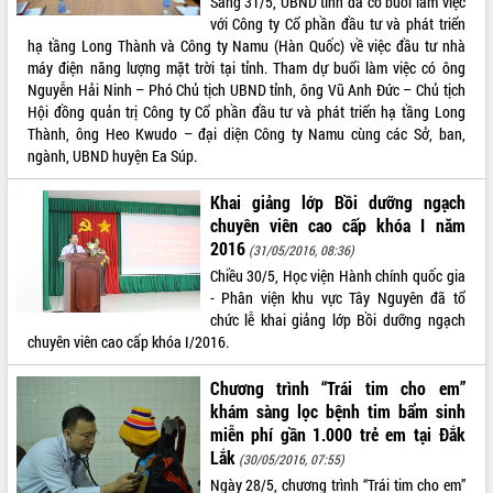
Sáng 31/5, UBND tỉnh đã có buổi làm việc
với Công ty Cổ phần đầu tư và phát triển
Xây dựng nền hành chính số đồng
hạ tầng Long Thành và Công ty Namu (Hàn Quốc) về việc đầu tư nhà
hành cùng nông dân dân, doanh nghiệp
máy điện năng lượng mặt trời tại tỉnh. Tham dự buổi làm việc có ông
Giai đoạn 2026-2030, Đắk Lắk phấn
Nguyễn Hải Ninh – Phó Chủ tịch UBND tỉnh, ông Vũ Anh Đức – Chủ tịch
đấu có 77% xã đạt chuẩn nông thôn
Hội đồng quản trị Công ty Cổ phần đầu tư và phát triển hạ tầng Long
mới
Thành, ông Heo Kwudo – đại diện Công ty Namu cùng các Sở, ban,
Chuyển đổi số 'mở đường' cho nông
ngành, UBND huyện Ea Súp.
nghiệp Đắk Lắk tăng trưởng bứt phá
Triển khai đồng bộ đo đạc, lập hồ sơ
Khai giảng lớp Bồi dưỡng ngạch
địa chính, hoàn thiện cơ sở dữ liệu đất
chuyên viên cao cấp khóa I năm
đai
2016
(31/05/2016, 08:36)
Ứng dụng sinh trắc học - Bước tiến
Chiều 30/5, Học viện Hành chính quốc gia
trong hành trình chuyển đổi số tại Đắk
- Phân viện khu vực Tây Nguyên đã tổ
Lắk
chức lễ khai giảng lớp Bồi dưỡng ngạch
Đắk Lắk nâng cao hiệu quả công tác
chuyên viên cao cấp khóa I/2016.
Đảng từ Sổ tay đảng viên điện tử
Chương trình “Trái tim cho em”
Đắk Lắk đẩy mạnh nuôi biển công
khám sàng lọc bệnh tim bẩm sinh
nghệ, hướng tới phát triển thủy sản
miễn phí gần 1.000 trẻ em tại Đắk
bền vững
Lắk
(30/05/2016, 07:55)
Tập huấn nâng cao năng lực triển khai
chuyển đổi số cho cán bộ, công chức
Ngày 28/5, chương trình “Trái tim cho em”