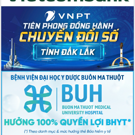
Đảng bộ tỉnh Đắk Lắk lần thứ I, nhiệm
kỳ 2025 - 2030
Đắk Lắk hoàn thành mục tiêu xóa nhà
tạm, nhà dột nát năm 2025
Phiên trù bị Đại hội đại biểu Đảng bộ
tỉnh Đắk Lắk lần thứ I, nhiệm kỳ 2025-
2030
Hiệp hội Doanh nhân Đắk Lắk cần tiên
phong trong chuyển đổi số, kiến tạo
môi trường kinh doanh công bằng,
minh bạch
Họp Ban Chỉ đạo Quốc gia về chống
khai thác hải sản bất hợp pháp, không
báo cáo và không theo quy định
Đại hội Đảng bộ cấp cơ sở góp phần
vào thanh công Đại hội đại biểu Đảng
bộ tỉnh lần thứ nhất, nhiệm kỳ 2025-
2030
Lực lượng vũ trang tỉnh Đắk Lắk kỷ
niệm 80 năm thành lập và đón nhận
Huân chương Bảo vệ Tổ quốc hạng Nhì