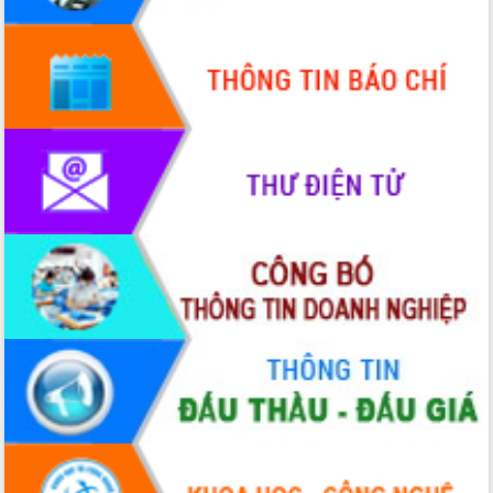
tác bầu cử tỉnh Đắk Lắk
Hội nghị Báo cáo viên Trung ương
tháng 01/2026
Phó Thủ tướng Hồ Quốc Dũng đánh giá
cao kết quả Chiến dịch Quang Trung
tại Đắk Lắk
Hội nghị Ban Chấp hành Đảng bộ tỉnh
Đắk Lắk lần thứ 2 (mở rộng)
Tập trung giải phóng mặt bằng, đẩy
nhanh tiến độ Tuyến đường bộ ven
biển
Gỡ khó, khởi công xây dựng, sửa chữa
toàn bộ nhà ở cho hộ dân đúng tiến độ
đề ra
UBND tỉnh Đắk Lắk tổng kết công tác
quốc phòng, quân sự địa phương năm
2025
Tập trung triển khai quyết liệt, đồng bộ
các giải pháp nhằm thực hiện hiệu quả
các nhiệm vụ đề ra năm 2025
Phát huy vai trò của người có uy tín