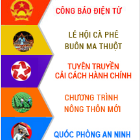
quốc phòng, quân sự địa phương năm
2026
Đắk Lắk tập trung toàn lực khắc phục
tồn tại IUU, sẵn sàng làm việc với
Đoàn thanh tra EC
Chủ tịch UBND tỉnh Tạ Anh Tuấn thăm,
chúc mừng các bệnh viện nhân Ngày
Thầy thuốc Việt Nam
Rộn ràng lễ hội truyền thống Sông
nước Đà Nông lần thứ I năm 2026
Kỳ họp Chuyên đề lần thứ Năm, HĐND
tỉnh Đắk Lắk thông qua các nghị quyết
quan trọng
Thống nhất danh sách giới thiệu ứng
cử đại biểu Quốc hội khoá XVI và đại
biểu HĐND tỉnh Đắk Lắk, nhiệm kỳ
2026-2031
Phát động hai phong trào thi đua quan
trọng trong kỷ nguyên mới
Hội nghị lần thứ tư Ban Chỉ đạo công