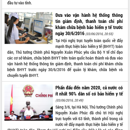
món ăn từ sầu riêng
đầu tư vào tỉnh.
Đắk Lắk công bố Quy hoạch và xúc
tiến đầu tư tỉnh
Đưa vào vận hành hệ thống thông
tin giám định, thanh toán chi phí
Ngành cá ngừ Đắk Lắk chủ động thích
khám chữa bệnh bảo hiểm y tế trước
ứng để giữ vững thị trường xuất khẩu
ngày 30/6/2016
(03/06/2016, 20:55)
Diễn đàn Kinh tế tư nhân Việt Nam đột
Tại Hội nghị trực tuyến toàn quốc về đẩy
phá cơ chế - Hợp tác công tư
mạnh thực hiện bảo hiểm y tế (BHYT) toàn
Đề án 06 tạo bước ngoặt đột phá trong
dân, Thủ tướng Chính phủ Nguyễn Xuân Phúc yêu cầu Bộ Y tế chỉ đạo
cải cách hành chính tỉnh Đắk Lắk
các cơ sở khám, chữa bệnh BHYT trên toàn quốc hoàn thành và đưa vào
Kết nối tour, đẩy mạnh chuyển đổi số
vận hành hệ thống thông tin giám định, thanh toán chi phí khám chữa
để phát triển du lịch Đắk Lắk
bệnh BHYT trước ngày 30/6/2016 để quản lý khám, chữa bệnh và
Khởi động Dự án Đầu tư xây dựng hạ
chuyển tuyến BHYT.
tầng kỹ thuật Cụm công nghiệp Tân
Tiến
Phấn đấu đến năm 2020, cả nước có
Gặp mặt các cơ quan báo chí nhân Kỷ
ít nhất 90% dân số có bảo hiểm y tế
niệm 101 năm Ngày Báo chí Cách
(03/06/2016, 20:49)
mạng Việt Nam
Sáng 3/6, tại Hà Nội, Thủ tướng Chính phủ
Đắk Lắk sơ kết 4 năm triển khai thực
Nguyễn Xuân Phúc đã chủ trì Hội nghị
hiện Đề án 06 của Chính phủ
trực tuyến với 63 tỉnh, thành phố trong cả
nước về đẩy mạnh thực hiện bảo hiểm y tế
Họp báo thông tin về Hội nghị Công bố