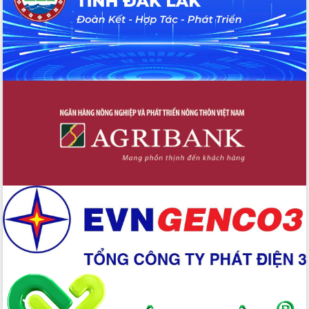
Bí thư Tỉnh ủy Lương Nguyễn Minh
Triết kiểm tra việc thực hiện chống
khai thác IUU
Hội thảo chuyên đề “Hành trình xuất
khẩu nông sản Việt Nam qua thương
mại điện tử cùng Amazon”
Đại hội Thi đua yêu nước tỉnh Đắk Lắk
lần thứ I (2025-2030)
Đồng chí Lương Nguyễn Minh Triết
được chỉ định làm Bí thư Tỉnh ủy Đắk
Lắk nhiệm kỳ 2025 – 2030
Tập trung triển khai các giải pháp sản
xuất nông nghiệp bền vững, phát thải
thấp
Tọa đàm kỷ niệm 95 năm Ngày thành
lập Hội Liên hiệp Phụ nữ Việt Nam
Đắk Lắk tổ chức Ngày hội Chuyển đổi
số với chủ đề: “Công nghệ số - kiến
tạo tương lai”
Tập trung phát triển khoa học công
nghệ, đổi mới sáng tạo và chuyển đổi