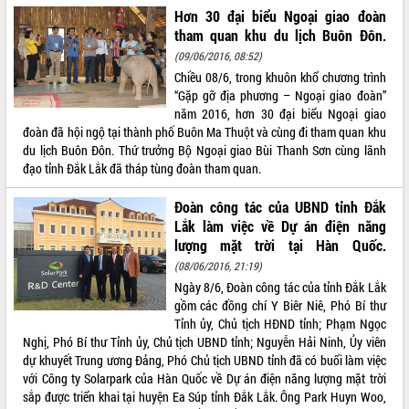
Hơn 30 đại biểu Ngoại giao đoàn
ĐIỂM TIN VĂN BẢN
tham quan khu du lịch Buôn Đôn.
(09/06/2016, 08:52)
QUY HOẠCH - KẾ HOẠCH
Chiều 08/6, trong khuôn khổ chương trình
“Gặp gỡ địa phương – Ngoại giao đoàn”
năm 2016, hơn 30 đại biểu Ngoại giao
đoàn đã hội ngộ tại thành phố Buôn Ma Thuột và cùng đi tham quan khu
du lịch Buôn Đôn. Thứ trưởng Bộ Ngoại giao Bùi Thanh Sơn cùng lãnh
đạo tỉnh Đắk Lắk đã tháp tùng đoàn tham quan.
Đoàn công tác của UBND tỉnh Đắk
Lắk làm việc về Dự án điện năng
lượng mặt trời tại Hàn Quốc.
(08/06/2016, 21:19)
Ngày 8/6, Đoàn công tác của tỉnh Đắk Lắk
gồm các đồng chí Y Biêr Niê, Phó Bí thư
Tỉnh ủy, Chủ tịch HĐND tỉnh; Phạm Ngọc
Nghị, Phó Bí thư Tỉnh ủy, Chủ tịch UBND tỉnh; Nguyễn Hải Ninh, Ủy viên
dự khuyết Trung ương Đảng, Phó Chủ tịch UBND tỉnh đã có buổi làm việc
với Công ty Solarpark của Hàn Quốc về Dự án điện năng lượng mặt trời
sắp được triển khai tại huyện Ea Súp tỉnh Đắk Lắk. Ông Park Huyn Woo,