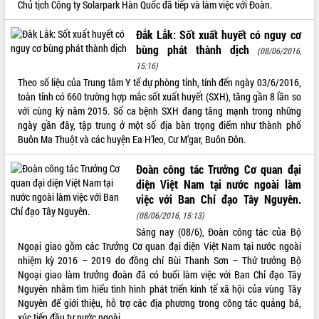
Chủ tịch Công ty Solarpark Hàn Quốc đã tiếp và làm việc với Đoàn.
VIDEO
Đắk Lắk: Sốt xuất huyết có nguy cơ
bùng phát thành dịch
(08/06/2016,
15:16)
Theo số liệu của Trung tâm Y tế dự phòng tỉnh, tính đến ngày 03/6/2016,
toàn tỉnh có 660 trường hợp mắc sốt xuất huyết (SXH), tăng gần 8 lần so
với cùng kỳ năm 2015. Số ca bệnh SXH đang tăng mạnh trong những
ngày gần đây, tập trung ở một số địa bàn trọng điểm như thành phố
Buôn Ma Thuột và các huyện Ea H’leo, Cư M’gar, Buôn Đôn.
Khám bệnh, cấp phát thuốc miễn phí
Đoàn công tác Trưởng Cơ quan đại
và tặng quà người dân xã Cư Pui
diện Việt Nam tại nước ngoài làm
Hội nghị UBND tỉnh Đắk Lắk thường kỳ
việc với Ban Chỉ đạo Tây Nguyên.
tháng 7/2026
(08/06/2016, 15:13)
Lễ truy tặng danh hiệu “Bà Mẹ Việt
Sáng nay (08/6), Đoàn công tác của Bộ
Nam Anh hùng” và trao Huân chương
Ngoại giao gồm các Trưởng Cơ quan đại diện Việt Nam tại nước ngoài
Lao động
nhiệm kỳ 2016 – 2019 do đồng chí Bùi Thanh Sơn – Thứ trưởng Bộ
ALBUM ẢNH
UBND tỉnh Đắk Lắk triển khai nhiệm
Ngoại giao làm trưởng đoàn đã có buổi làm việc với Ban Chỉ đạo Tây
vụ 6 tháng cuối năm 2026
Nguyên nhằm tìm hiểu tình hình phát triển kinh tế xã hội của vùng Tây
Nguyên để giới thiệu, hỗ trợ các địa phương trong công tác quảng bá,
Kỳ họp thứ Hai, Hội đồng nhân dân
xúc tiến đầu tư nước ngoài.
tỉnh khóa XI quyết nghị nhiều nội dung