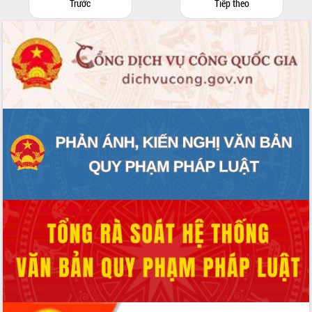
Trước
Tiếp theo
Bầu cử Quốc hội và HĐND: Cử tri Đắk
Lắk gửi gắm niềm tin, kỳ vọng vào lá
phiếu
Đắk Lắk sẵn sàng các điều kiện cho
Ngày hội bầu cử đại biểu Quốc hội
khóa XVI và HĐND các cấp nhiệm kỳ
2026-2031
Đảm bảo cuộc bầu cử đại biểu Quốc
hội và đại biểu HĐND các cấp diễn ra
an toàn, hiệu quả, đúng quy định
Thủ tướng Chính phủ Phạm Minh Chính
kiểm tra, chỉ đạo hoàn thành các dự
án cao tốc và thăm khu tái định cư tại
Đắk Lắk
Sôi nổi Hội đua ngựa truyền thống Gò
Thì Thùng mừng Xuân Bính Ngọ 2026
Lãnh đạo tỉnh dâng hương tưởng niệm
tại Đập Đồng Cam đầu Xuân Bính Ngọ
Ngành nông nghiệp phấn đấu tăng
trưởng đạt 5,86% trong năm 2026
UBND tỉnh Đắk Lắk triển khai công tác