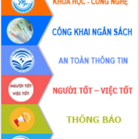
trong phòng chống tảo hôn và hôn
nhân cận huyết thống
Nông sản Tây Nguyên thu hút doanh
nghiệp nước ngoài
Đắk Lắk định vị thương hiệu du lịch
“Biển – Rừng – Cà phê” trong không
gian phát triển mới
Hội nghị chia sẻ kinh nghiệm, chuyển
giao kỹ thuật y tế, định hướng phát
triển chuyên sâu đến 2030
Chuyển đổi số mở ra không gian phát
triển trong lĩnh vực văn hóa, du lịch
Công bố quyết định của Ban Thường
vụ Tỉnh ủy về công tác cán bộ.
Thủ tướng Phạm Minh Chính: Khẩn
trương tái thiết cuộc sống người dân
sau thiên tai
Tập trung nâng cao chất lượng, tổ
chức sản xuất sầu riêng theo hướng
bền vững