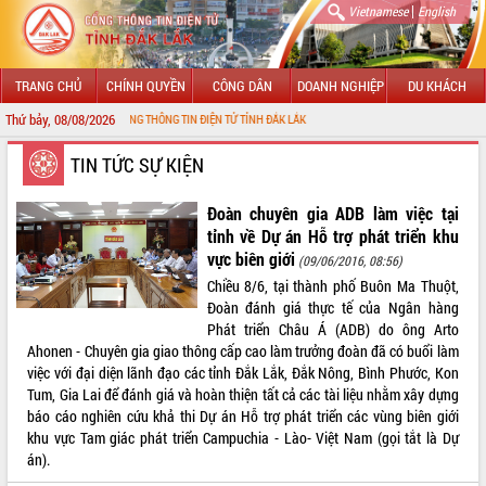
|
Vietnamese
English
TRANG CHỦ
CHÍNH QUYỀN
CÔNG DÂN
DOANH NGHIỆP
DU KHÁCH
Thứ bảy, 08/08/2026
I CỔNG THÔNG TIN ĐIỆN TỬ TỈNH ĐẮK LẮK
GIỚI THIỆU
TIN TỨC SỰ KIỆN
LÃNH ĐẠO UBND TỈNH
Đoàn chuyên gia ADB làm việc tại
tỉnh về Dự án Hỗ trợ phát triển khu
TIN TỨC SỰ KIỆN
vực biên giới
(09/06/2016, 08:56)
Chiều 8/6, tại thành phố Buôn Ma Thuột,
SỞ, BAN, NGÀNH
Đoàn đánh giá thực tế của Ngân hàng
Phát triển Châu Á (ADB) do ông Arto
UBND CÁC XÃ, PHƯỜNG
Ahonen - Chuyên gia giao thông cấp cao làm trưởng đoàn đã có buổi làm
việc với đại diện lãnh đạo các tỉnh Đắk Lắk, Đắk Nông, Bình Phước, Kon
THÔNG TIN CHỈ ĐẠO ĐIỀU HÀNH
Tum, Gia Lai để đánh giá và hoàn thiện tất cả các tài liệu nhằm xây dựng
báo cáo nghiên cứu khả thi Dự án Hỗ trợ phát triển các vùng biên giới
HỆ THỐNG VĂN BẢN
khu vực Tam giác phát triển Campuchia - Lào- Việt Nam (gọi tắt là Dự
án).
VĂN BẢN HĐND TỈNH