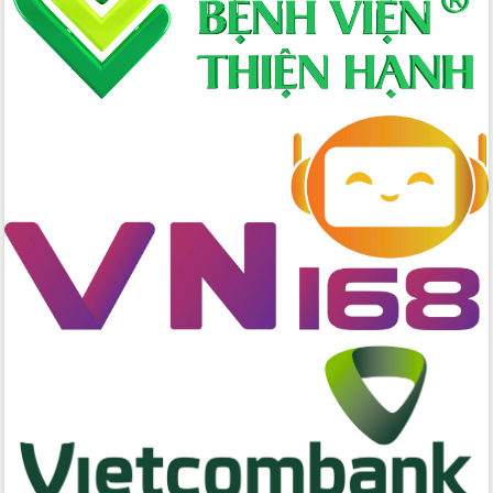
số lĩnh vực nông nghiệp và môi trường
“Hồ sơ phi địa giới – Bước tiến mới
trong cải cách hành chính”
Phó Chủ tịch UBND tỉnh Nguyễn Thiên
Văn kiểm tra công tác chống khai thác
IUU và nuôi trồng thủy sản
Tăng cường các giải pháp nhằm phát
triển hiệu quả khoa học, công nghệ,
đổi mới sáng tạo và chuyển đổi số
Tỉnh Đắk Lắk hiện đại hóa y tế từ bệnh
án điện tử
Tập huấn công tác đối ngoại và tuyên
truyền quản lý biên giới, biển đảo
Nhiều cách làm hay trong chuyển đổi
số vì người dân
Quyết tâm phấn đấu hoàn thành thắng
lợi các mục tiêu, nhiệm vụ Nghị quyết
Đại hội đại biểu Đảng bộ tỉnh Đắk Lắk
nhiệm kỳ 2025-2030
Khai mạc trọng thể Đại hội đại biểu