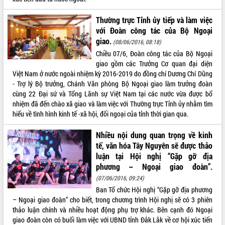
quan trọng
Thường trực Tỉnh ủy tiếp và làm việc
Bí thư Tỉnh ủy Lương Nguyễn Minh
với Đoàn công tác của Bộ Ngoại
Triết thăm, tặng quà người có công với
giao.
cách mạng
(08/06/2016, 08:18)
Chiều 07/6, Đoàn công tác của Bộ Ngoại
Rà soát, hoàn thiện hệ thống thiết chế
giao gồm các Trưởng Cơ quan đại diện
văn hóa, thể thao đáp ứng yêu cầu
LIÊN KẾT WEB
Việt Nam ở nước ngoài nhiệm kỳ 2016-2019 do đồng chí Dương Chí Dũng
phát triển mới
- Trợ lý Bộ trưởng, Chánh Văn phòng Bộ Ngoại giao làm trưởng đoàn
Thường trực HĐND tỉnh Đắk Lắk gặp
cùng 22 Đại sứ và Tổng Lãnh sự Việt Nam tại các nước vừa được bổ
mặt Đoàn chuyên gia y tế TP. Hồ Chí
nhiệm đã đến chào xã giao và làm việc với Thường trực Tỉnh ủy nhằm tìm
Minh
THỐNG KÊ TRUY CẬP
hiểu về tình hình kinh tế -xã hội, đối ngoại của tỉnh thời gian qua.
Lễ truy điệu và an táng hài cốt liệt sĩ
tại Nghĩa trang Liệt sĩ xã Sơn Hòa
Hôm nay:
39967
Nhiều nội dung quan trọng về kinh
Bàn giải pháp tháo gỡ khó khăn trong
Tất cả:
66085290
tế, văn hóa Tây Nguyên sẽ được thảo
xuất khẩu sầu riêng và triển khai quy
luận tại Hội nghị “Gặp gỡ địa
định EUDR
phương – Ngoại giao đoàn”.
Thứ trưởng Bộ Nông nghiệp và Môi
(07/06/2016, 09:24)
trường Nguyễn Hoàng Hiệp khảo sát
Ban Tổ chức Hội nghị “Gặp gỡ địa phương
vùng trồng và doanh nghiệp đóng gói
– Ngoại giao đoàn” cho biết, trong chương trình Hội nghị sẽ có 3 phiên
sầu riêng tại Đắk Lắk
thảo luận chính và nhiều hoạt động phụ trợ khác. Bên cạnh đó Ngoại
Trình diễn nghệ thuật chế biến các
giao đoàn còn có buổi làm việc với UBND tỉnh Đắk Lắk về cơ hội xúc tiến