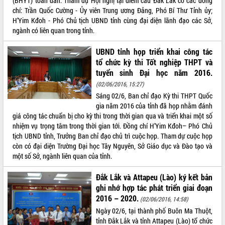
(BHYT) toàn dân. Tham dự Hội nghị tại điểm cầu Đắk Lắk có các đồng
Quy hoạch và Xúc tiến đầu tư tỉnh Đắk
chí: Trần Quốc Cường - Ủy viên Trung ương Đảng, Phó Bí Thư Tỉnh ủy;
Lắk
H’Yim Kđoh - Phó Chủ tịch UBND tỉnh cùng đại diện lãnh đạo các Sở,
Khơi thông điểm nghẽn, đẩy nhanh
ngành có liên quan trong tỉnh.
giải ngân vốn khắc phục thiên tai
HĐND tỉnh thông qua điều chỉnh Quy
UBND tỉnh họp triển khai công tác
hoạch tỉnh thời kỳ 2021-2030
tổ chức kỳ thi Tốt nghiệp THPT và
Hội thảo góp ý hồ sơ điều chỉnh quy
tuyển sinh Đại học năm 2016.
hoạch tỉnh Đắk Lắk thời kỳ 2021-2030,
(02/06/2016, 15:27)
tầm nhìn đến năm 2050
Sáng 02/6, Ban chỉ đạo Kỳ thi THPT Quốc
Nâng cao hiệu quả hoạt động của các
gia năm 2016 của tỉnh đã họp nhằm đánh
doanh nghiệp nhà nước
giá công tác chuẩn bị cho kỳ thi trong thời gian qua và triển khai một số
Hội nghị triển khai kết nối mạng
nhiệm vụ trọng tâm trong thời gian tới. Đồng chí H’Yim Kđoh– Phó Chủ
truyền số liệu chuyên dùng phục vụ cơ
tịch UBND tỉnh, Trưởng Ban chỉ đạo chủ trì cuộc họp. Tham dự cuộc họp
quan Đảng, Nhà nước
còn có đại diện Trường Đại học Tây Nguyên, Sở Giáo dục và Đào tạo và
một số Sở, ngành liên quan của tỉnh.
Lễ phát động chuỗi hoạt động chung
tay làm sạch môi trường
Đắk Lắk và Attapeu (Lào) ký kết bản
Xã Ea Kar bước chuyển mình trong
ghi nhớ hợp tác phát triển giai đoạn
công tác cải cách hành chính mô hình
2016 – 2020.
mới
(02/06/2016, 14:58)
Ngày 02/6, tại thành phố Buôn Ma Thuột,
UBND tỉnh họp báo định kỳ tháng 4
tỉnh Đắk Lắk và tỉnh Attapeu (Lào) tổ chức
năm 2026