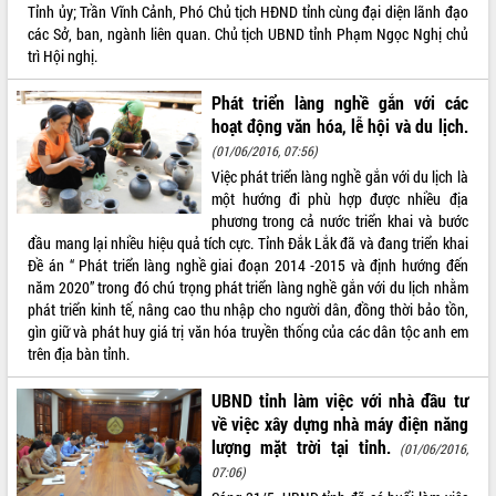
Tỉnh ủy; Trần Vĩnh Cảnh, Phó Chủ tịch HĐND tỉnh cùng đại diện lãnh đạo
Thứ trưởng Bộ Y tế làm việc với tỉnh
các Sở, ban, ngành liên quan. Chủ tịch UBND tỉnh Phạm Ngọc Nghị chủ
Đắk Lắk về phát triển nhân lực y tế
trì Hội nghị.
cho trạm y tế cấp xã
Du lịch Đắk Lắk nâng tầm trải nghiệm
Phát triển làng nghề gắn với các
du khách thông qua Hệ thống cơ sở dữ
hoạt động văn hóa, lễ hội và du lịch.
liệu và Bản đồ số
(01/06/2016, 07:56)
Tập huấn ứng dụng trí tuệ nhân tạo (AI)
Việc phát triển làng nghề gắn với du lịch là
trong thương mại điện tử năm 2026
một hướng đi phù hợp được nhiều địa
Đoàn đại biểu Quốc hội tỉnh Đắk Lắk
phương trong cả nước triển khai và bước
trao đổi thông tin trước Kỳ họp thứ
đầu mang lại nhiều hiệu quả tích cực. Tỉnh Đắk Lắk đã và đang triển khai
nhất, Quốc hội khóa XVI
Đề án “ Phát triển làng nghề giai đoạn 2014 -2015 và định hướng đến
Quyết liệt cải cách hành chính, khơi
năm 2020” trong đó chú trọng phát triển làng nghề gắn với du lịch nhằm
thông nguồn lực phát triển
phát triển kinh tế, nâng cao thu nhập cho người dân, đồng thời bảo tồn,
Nâng cao hiệu lực, hiệu quả HĐND
gìn giữ và phát huy giá trị văn hóa truyền thống của các dân tộc anh em
tỉnh thông qua hiện đại hóa hành chính
trên địa bàn tỉnh.
Xã Ea Phê gắn cải cách hành chính với
UBND tỉnh làm việc với nhà đầu tư
chuyển đổi số
về việc xây dựng nhà máy điện năng
Phó Chủ tịch Thường trực UBND tỉnh
lượng mặt trời tại tỉnh.
(01/06/2016,
Hồ Thị Nguyên Thảo làm việc tại Trung
07:06)
tâm Phục vụ hành chính công xã Ea
Phê