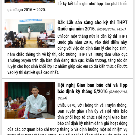
Lễ ký kết bản ghi nhớ hợp tác phát triển
Hội thảo khoa học “Giải pháp thúc đẩy
giai đoạn 2016 – 2020.
phát triển nền kinh tế xanh tại tỉnh
Đắk Lắk”
Đắk Lắk sẵn sàng cho kỳ thi THPT
Tăng cường giám sát, đôn đốc thực
Quốc gia năm 2016.
(02/06/2016, 14:51)
hiện nhiệm vụ quản lý tài sản công
Chỉ còn một tháng nữa là đến kỳ thi THPT
hàng tuần
Quốc gia năm 2016, vào thời điểm này,
Tháo gỡ những vướng mắc, đẩy mạnh
cùng với việc ổn định tâm lý cho học sinh,
công tác cải cách thủ tục hành chính
nắm chắc thông tin về kỳ thi, các trường THPT và Trung tâm Giáo dục
tại Trung tâm Phục vụ hành chính
Thường xuyên trên địa bàn tỉnh đang tích cực, khẩn trương, tăng tốc ôn
công tỉnh
luyện cho học sinh khối lớp 12 nhằm giúp các em có đủ kiến thức để bước
Đắk Lắk: Tôn vinh 46 giải pháp tại Hội
vào kỳ thi đạt kết quả cao nhất.
thi Sáng tạo Kỹ thuật 2024 - 2025
Đắk Lắk rà soát, điều chỉnh Đề án 190
Hội nghị Giao ban báo chí và Họp
về phát triển nuôi trồng thủy sản
báo định kỳ tháng 5/2016
(02/06/2016,
Phó Chủ tịch UBND tỉnh Đắk Lắk
09:34)
Trương Công Thái kiểm tra thực địa
Chiều 01/6, Sở Thông tin và Truyền thông,
Dự án cao tốc Khánh Hòa - Buôn Ma
Ban Tuyên giáo Tỉnh ủy và Hội Nhà báo
Thuột
tỉnh phối hợp tổ chức Hội nghị Giao ban
báo chí định kỳ nhằm đánh giá hoạt động
Định vị cà phê Việt Nam như một “di
của các cơ quan báo chí trong tháng 5 và định hướng một số nhiệm vụ
sản sống” trong dòng chảy toàn cầu