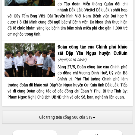
cấp xã
do Tập đoàn Viễn thông Quân đội chi
nhánh Đắk Lắk (Viettel Đắk Lắk ) phối hợp
Đắk Lắk phát động hưởng ứng Ngày
với Qũy Tấm lòng Việt- Đài Truyền hình Việt Nam, Bệnh viện Đại học Y
Quyền của người tiêu dùng Việt Nam
dược Hồ Chí Minh cùng đội ngũ bác sĩ Bệnh viện Đa khoa tỉnh thực hiện
2026
đã tổ chức khám sàng lọc bệnh tim bẩm sinh miễn phí cho gần 1.000 trẻ
Đẩy mạnh cải cách hành chính, quyết
em nghèo trong tỉnh.
tâm đạt được mục tiêu tăng trưởng
hai con số trong năm 2026
Đoàn công tác của Chính phủ khảo
Tổ chức trang trọng Lễ hội Đền thờ
sát Đập Yên Ngựa huyện CưKuin
Lương Văn Chánh năm 2026
(28/05/2016, 06:46)
Phó Bí thư Tỉnh ủy Đắk Lắk Đỗ Hữu
Sáng 27/5, Đoàn công tác của Chính phủ
Huy giữ chức Bí thư Đảng ủy Ủy Ban
do đồng chí Vương Đình Huệ, Uỷ viên Bộ
Nhân dân tỉnh
Chính trị, Phó Thủ tướng Chính phủ làm
Bệnh án điện tử thúc đẩy chuyển đổi
trưởng đoàn đã khảo sát ĐậpYên Ngựa huyện Cư Kuin tỉnh Đắk Lắk. Tiếp
số y tế tại Đắk Lắk
và đi cùng Đoàn công tác có các đồng chí Êban Y Phu, Bí thư Tỉnh ủy;
Phạm Ngọc Nghị, Chủ tịch UBND tỉnh và các Sở, ban, nghành liên quan.
Chuyển đổi số thư viện: Mở rộng
không gian tri thức trong thời đại số
Đánh giá, rút kinh nghiệm công tác tổ
chức diễn tập trước ngày bầu cử
Các trang trên cổng 506 của 519
Chương trình “Gặp gỡ hữu nghị –
Friendship Meeting New Year 2026”