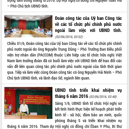
trọng tâm trong tháng 6/2016. Dự Hội nghị có đồng chí Nguyễn Tuấn Hà
Xây dựng nông thôn mới: Nâng cao đời
– Phó Chủ tịch UBND tỉnh.
sống người dân từ những mô hình thiết
thực
Đoàn công tác của Uỷ ban Công tác
Quyết liệt tháo gỡ vướng mắc, đẩy
về các tổ chức phi chính phủ nước
nhanh tiến độ các dự án trọng điểm
ngoài làm việc với UBND tỉnh.
trong Khu kinh tế Nam Phú Yên
(02/06/2016, 03:52)
Hòn Yến phát triển du lịch gắn với bảo
Chiều 01/6, Đoàn công tác của Uỷ ban Công tác về các tổ chức phi chính
tồn biển
phủ nước ngoài do ông Nguyễn Trung Dũng – Phó Trưởng Ban Điều phối
Lấy ý kiến điều chỉnh Quy hoạch tỉnh
viện trợ nhân dân (PACCOM) thuộc Liên hiệp các tổ chức hữu nghị Việt
Đắk Lắk thời kỳ 2021-2030, tầm nhìn
Nam làm trưởng đoàn đã có buổi làm việc với UBND tỉnh để trao đổi các
đến năm 2050
vấn đề liên quan công tác phi chính phủ nước ngoài của tỉnh thời gian
Phát động chiến dịch 30 ngày đêm
qua. Tiếp và làm việc cùng Đoàn công tác có ông Nguyễn Hải Ninh – Phó
giải phóng mặt bằng Tuyến đường bộ
Chủ tịch UBND tỉnh, và lãnh đạo Sở, ngành liên quan.
ven biển
Đắk Lắk nỗ lực thúc đẩy tăng trưởng
UBND tỉnh triển khai nhiệm vụ
kinh tế từ 10% trở lên trong Quý
tháng 6 năm 2016
(02/06/2016, 03:48)
II/2026
Sáng 1/6, UBND tỉnh tổ chức Hội nghị sơ
Đắk Lắk ký kết thỏa thuận hợp tác về
kết tình hình thực hiện kế hoạch phát triển
chuyển đổi số giai đoạn 2026 – 2030
kinh tế - xã hội, đảm bảo an ninh, quốc
với Tập đoàn Bưu chính Viễn thông
phòng tháng 5 và triển khai nhiệm vụ
Việt Nam
tháng 6 năm 2016. Tham dự Hội nghị có đồng chí Êban Y Phu, Bí thư