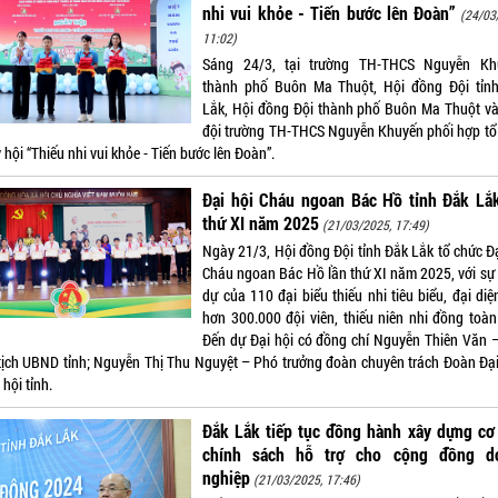
nhi vui khỏe - Tiến bước lên Đoàn”
(24/03
11:02)
Sáng 24/3, tại trường TH-THCS Nguyễn Kh
thành phố Buôn Ma Thuột, Hội đồng Đội tỉn
Lắk, Hội đồng Đội thành phố Buôn Ma Thuột và
đội trường TH-THCS Nguyễn Khuyến phối hợp tổ
hội “Thiếu nhi vui khỏe - Tiến bước lên Đoàn”.
Đại hội Cháu ngoan Bác Hồ tỉnh Đắk Lắk
thứ XI năm 2025
(21/03/2025, 17:49)
Ngày 21/3, Hội đồng Đội tỉnh Đắk Lắk tổ chức Đạ
Cháu ngoan Bác Hồ lần thứ XI năm 2025, với sự
dự của 110 đại biểu thiếu nhi tiêu biểu, đại di
hơn 300.000 đội viên, thiếu niên nhi đồng toàn 
Đến dự Đại hội có đồng chí Nguyễn Thiên Văn 
tịch UBND tỉnh; Nguyễn Thị Thu Nguyệt – Phó trưởng đoàn chuyên trách Đoàn Đại
hội tỉnh.
Đắk Lắk tiếp tục đồng hành xây dựng cơ
chính sách hỗ trợ cho cộng đồng d
nghiệp
(21/03/2025, 17:46)