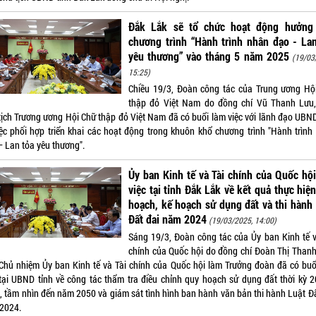
Đắk Lắk sẽ tổ chức hoạt động hưởng
chương trình “Hành trình nhân đạo - La
yêu thương” vào tháng 5 năm 2025
(19/03
15:25)
Chiều 19/3, Đoàn công tác của Trung ương Hộ
thập đỏ Việt Nam do đồng chí Vũ Thanh Lưu
tịch Trương ương Hội Chữ thập đỏ Việt Nam đã có buổi làm việc với lãnh đạo UBND
iệc phối hợp triển khai các hoạt động trong khuôn khổ chương trình "Hành trình
– Lan tỏa yêu thương".
Ủy ban Kinh tế và Tài chính của Quốc hộ
việc tại tỉnh Đắk Lắk về kết quả thực hiệ
hoạch, kế hoạch sử dụng đất và thi hành
Đất đai năm 2024
(19/03/2025, 14:00)
Sáng 19/3, Đoàn công tác của Ủy ban Kinh tế v
chính của Quốc hội do đồng chí Đoàn Thị Thanh
Chủ nhiệm Ủy ban Kinh tế và Tài chính của Quốc hội làm Trưởng đoàn đã có buổ
 tại UBND tỉnh về công tác thẩm tra điều chỉnh quy hoạch sử dụng đất thời kỳ 2
, tầm nhìn đến năm 2050 và giám sát tình hình ban hành văn bản thi hành Luật Đấ
2024.