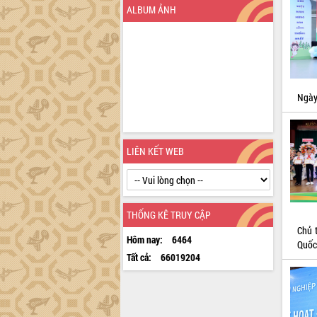
quan trọng
ALBUM ẢNH
Bí thư Tỉnh ủy Lương Nguyễn Minh
Triết thăm, tặng quà người có công với
cách mạng
Rà soát, hoàn thiện hệ thống thiết chế
văn hóa, thể thao đáp ứng yêu cầu
Ngày 
phát triển mới
Thường trực HĐND tỉnh Đắk Lắk gặp
mặt Đoàn chuyên gia y tế TP. Hồ Chí
Minh
LIÊN KẾT WEB
Lễ truy điệu và an táng hài cốt liệt sĩ
tại Nghĩa trang Liệt sĩ xã Sơn Hòa
Bàn giải pháp tháo gỡ khó khăn trong
xuất khẩu sầu riêng và triển khai quy
THỐNG KÊ TRUY CẬP
định EUDR
Chủ 
Hôm nay:
6464
Thứ trưởng Bộ Nông nghiệp và Môi
Quốc 
trường Nguyễn Hoàng Hiệp khảo sát
Tất cả:
66019204
vùng trồng và doanh nghiệp đóng gói
sầu riêng tại Đắk Lắk
Trình diễn nghệ thuật chế biến các
món ăn từ sầu riêng