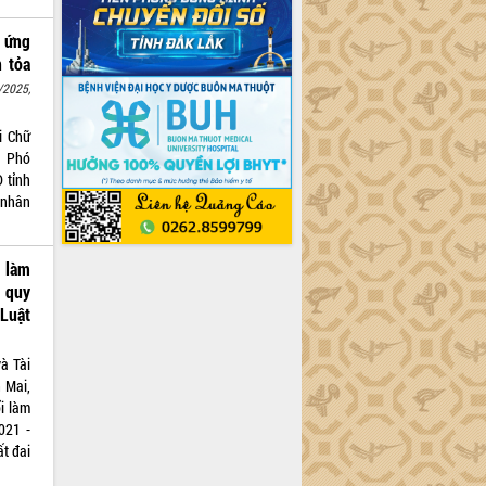
 ứng
n tỏa
/2025,
i Chữ
, Phó
 tỉnh
 nhân
i làm
n quy
 Luật
à Tài
 Mai,
i làm
021 -
t đai