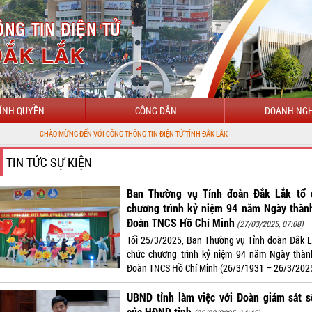
ÍNH QUYỀN
CÔNG DÂN
DOANH NGH
I CỔNG THÔNG TIN ĐIỆN TỬ TỈNH ĐẮK LẮK
TIN TỨC SỰ KIỆN
Ban Thường vụ Tỉnh đoàn Đắk Lắk tổ 
chương trình kỷ niệm 94 năm Ngày thành
Đoàn TNCS Hồ Chí Minh
(27/03/2025, 07:08)
Tối 25/3/2025, Ban Thường vụ Tỉnh đoàn Đắk L
chức chương trình kỷ niệm 94 năm Ngày thàn
Đoàn TNCS Hồ Chí Minh (26/3/1931 – 26/3/2025
UBND tỉnh làm việc với Đoàn giám sát s
của HĐND tỉnh