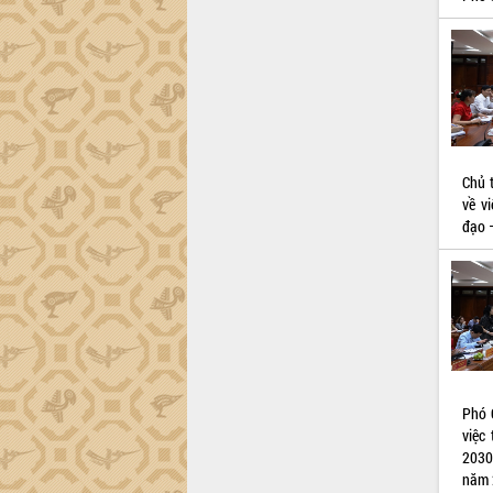
Lắk
Khơi thông điểm nghẽn, đẩy nhanh
giải ngân vốn khắc phục thiên tai
HĐND tỉnh thông qua điều chỉnh Quy
hoạch tỉnh thời kỳ 2021-2030
Hội thảo góp ý hồ sơ điều chỉnh quy
hoạch tỉnh Đắk Lắk thời kỳ 2021-2030,
Chủ 
tầm nhìn đến năm 2050
về v
Nâng cao hiệu quả hoạt động của các
đạo 
doanh nghiệp nhà nước
Hội nghị triển khai kết nối mạng
truyền số liệu chuyên dùng phục vụ cơ
quan Đảng, Nhà nước
Lễ phát động chuỗi hoạt động chung
tay làm sạch môi trường
Xã Ea Kar bước chuyển mình trong
công tác cải cách hành chính mô hình
Phó 
mới
việc
2030
UBND tỉnh họp báo định kỳ tháng 4
năm 
năm 2026