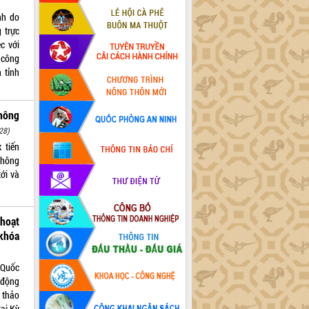
nh do
 trực
c với
 công
 tỉnh
hông
28)
 tiến
thông
ới và
hoạt
khóa
 Quốc
 động
 thảo
tại Kỳ