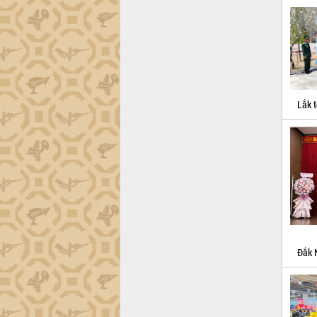
Xây dựng nông thôn mới: Nâng cao đời
sống người dân từ những mô hình thiết
thực
Quyết liệt tháo gỡ vướng mắc, đẩy
nhanh tiến độ các dự án trọng điểm
trong Khu kinh tế Nam Phú Yên
Hòn Yến phát triển du lịch gắn với bảo
Lắk t
tồn biển
Lấy ý kiến điều chỉnh Quy hoạch tỉnh
Đắk Lắk thời kỳ 2021-2030, tầm nhìn
đến năm 2050
Phát động chiến dịch 30 ngày đêm
giải phóng mặt bằng Tuyến đường bộ
ven biển
Đắk Lắk nỗ lực thúc đẩy tăng trưởng
kinh tế từ 10% trở lên trong Quý
II/2026
Đắk 
Đắk Lắk ký kết thỏa thuận hợp tác về
chuyển đổi số giai đoạn 2026 – 2030
với Tập đoàn Bưu chính Viễn thông
Việt Nam