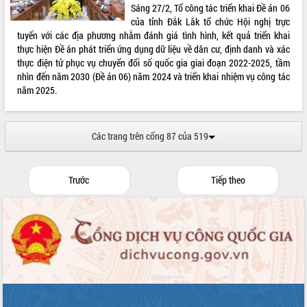
Hồ Thị Nguyên Thảo làm việc tại Trung
Sáng 27/2, Tổ công tác triển khai Đề án 06
tâm Phục vụ hành chính công xã Ea
của tỉnh Đắk Lắk tổ chức Hội nghị trực
Phê
tuyến với các địa phương nhằm đánh giá tình hình, kết quả triển khai
Xây dựng nền hành chính số đồng
thực hiện Đề án phát triển ứng dụng dữ liệu về dân cư, định danh và xác
hành cùng nông dân dân, doanh nghiệp
thực điện tử phục vụ chuyển đổi số quốc gia giai đoạn 2022-2025, tầm
nhìn đến năm 2030 (Đề án 06) năm 2024 và triển khai nhiệm vụ công tác
Giai đoạn 2026-2030, Đắk Lắk phấn
năm 2025.
đấu có 77% xã đạt chuẩn nông thôn
mới
Chuyển đổi số 'mở đường' cho nông
Các trang trên cổng 87 của 519
nghiệp Đắk Lắk tăng trưởng bứt phá
Triển khai đồng bộ đo đạc, lập hồ sơ
địa chính, hoàn thiện cơ sở dữ liệu đất
Trước
Tiếp theo
đai
Ứng dụng sinh trắc học - Bước tiến
trong hành trình chuyển đổi số tại Đắk
Lắk
Đắk Lắk nâng cao hiệu quả công tác
Đảng từ Sổ tay đảng viên điện tử
Đắk Lắk đẩy mạnh nuôi biển công
nghệ, hướng tới phát triển thủy sản
bền vững