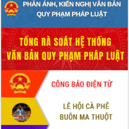
Tập huấn nâng cao năng lực triển khai
chuyển đổi số cho cán bộ, công chức
cấp xã
Đắk Lắk phát động hưởng ứng Ngày
Quyền của người tiêu dùng Việt Nam
2026
Đẩy mạnh cải cách hành chính, quyết
tâm đạt được mục tiêu tăng trưởng
hai con số trong năm 2026
Tổ chức trang trọng Lễ hội Đền thờ
Lương Văn Chánh năm 2026
Phó Bí thư Tỉnh ủy Đắk Lắk Đỗ Hữu
Huy giữ chức Bí thư Đảng ủy Ủy Ban
Nhân dân tỉnh
Bệnh án điện tử thúc đẩy chuyển đổi
số y tế tại Đắk Lắk
Chuyển đổi số thư viện: Mở rộng
không gian tri thức trong thời đại số
Đánh giá, rút kinh nghiệm công tác tổ
chức diễn tập trước ngày bầu cử