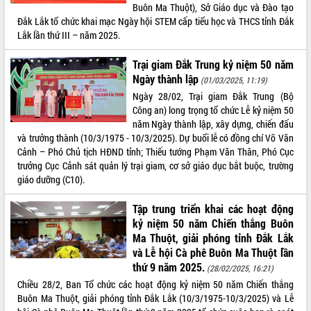
Buôn Ma Thuột), Sở Giáo dục và Đào tạo
UBND tỉnh họp báo định kỳ tháng 4
Đắk Lắk tổ chức khai mạc Ngày hội STEM cấp tiểu học và THCS tỉnh Đắk
năm 2026
Lắk lần thứ III – năm 2025.
Hội thảo khoa học “Giải pháp thúc đẩy
phát triển nền kinh tế xanh tại tỉnh
Trại giam Đắk Trung kỷ niệm 50 năm
Đắk Lắk”
Ngày thành lập
(01/03/2025, 11:19)
Tăng cường giám sát, đôn đốc thực
Ngày 28/02, Trại giam Đắk Trung (Bộ
hiện nhiệm vụ quản lý tài sản công
Công an) long trọng tổ chức Lễ kỷ niệm 50
hàng tuần
năm Ngày thành lập, xây dựng, chiến đấu
Tháo gỡ những vướng mắc, đẩy mạnh
và trưởng thành (10/3/1975 - 10/3/2025). Dự buổi lễ có đồng chí Võ Văn
công tác cải cách thủ tục hành chính
Cảnh – Phó Chủ tịch HĐND tỉnh; Thiếu tướng Phạm Văn Thân, Phó Cục
tại Trung tâm Phục vụ hành chính
trưởng Cục Cảnh sát quản lý trại giam, cơ sở giáo dục bắt buộc, trường
công tỉnh
giáo dưỡng (C10).
Đắk Lắk: Tôn vinh 46 giải pháp tại Hội
thi Sáng tạo Kỹ thuật 2024 - 2025
Tập trung triển khai các hoạt động
kỷ niệm 50 năm Chiến thắng Buôn
Đắk Lắk rà soát, điều chỉnh Đề án 190
Ma Thuột, giải phóng tỉnh Đắk Lắk
về phát triển nuôi trồng thủy sản
và Lễ hội Cà phê Buôn Ma Thuột lần
Phó Chủ tịch UBND tỉnh Đắk Lắk
thứ 9 năm 2025.
(28/02/2025, 16:21)
Trương Công Thái kiểm tra thực địa
Dự án cao tốc Khánh Hòa - Buôn Ma
Chiều 28/2, Ban Tổ chức các hoạt động kỷ niệm 50 năm Chiến thắng
Thuột
Buôn Ma Thuột, giải phóng tỉnh Đắk Lắk (10/3/1975-10/3/2025) và Lễ