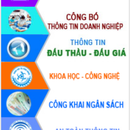
trưởng đạt 5,86% trong năm 2026
UBND tỉnh Đắk Lắk triển khai công tác
quốc phòng, quân sự địa phương năm
2026
Đắk Lắk tập trung toàn lực khắc phục
tồn tại IUU, sẵn sàng làm việc với
Đoàn thanh tra EC
Chủ tịch UBND tỉnh Tạ Anh Tuấn thăm,
chúc mừng các bệnh viện nhân Ngày
Thầy thuốc Việt Nam
Rộn ràng lễ hội truyền thống Sông
nước Đà Nông lần thứ I năm 2026
Kỳ họp Chuyên đề lần thứ Năm, HĐND
tỉnh Đắk Lắk thông qua các nghị quyết
quan trọng
Thống nhất danh sách giới thiệu ứng
cử đại biểu Quốc hội khoá XVI và đại
biểu HĐND tỉnh Đắk Lắk, nhiệm kỳ
2026-2031
Phát động hai phong trào thi đua quan