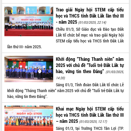
hiện Đề án 06 của Chính phủ
Họp báo thông tin về Hội nghị Công bố
Trao giải Ngày hội STEM cấp tiểu
Quy hoạch và Xúc tiến đầu tư tỉnh Đắk
học và THCS tỉnh Đắk Lắk lần thứ III
Lắk
- năm 2025
(01/03/2025, 22:14)
Khơi thông điểm nghẽn, đẩy nhanh
Chiều 01/3, Sở Giáo dục và Đào tạo Đắk
giải ngân vốn khắc phục thiên tai
Lắk tổ chức bế mạc và trao giải Ngày hội
HĐND tỉnh thông qua điều chỉnh Quy
STEM cấp tiểu học và THCS tỉnh Đắk Lắk
hoạch tỉnh thời kỳ 2021-2030
lần thứ III- năm 2025.
Hội thảo góp ý hồ sơ điều chỉnh quy
Khởi động “Tháng Thanh niên” năm
hoạch tỉnh Đắk Lắk thời kỳ 2021-2030,
2025 với chủ đề “Tuổi trẻ Đắk Lắk tự
tầm nhìn đến năm 2050
hào, vững tin theo Đảng”
(01/03/2025,
Nâng cao hiệu quả hoạt động của các
doanh nghiệp nhà nước
14:20)
Sáng 01/3, Tỉnh đoàn Đắk Lắk tổ chức Lễ
Hội nghị triển khai kết nối mạng
khởi động “Tháng Thanh niên” năm 2025 với chủ đề “Tuổi trẻ Đắk Lắk tự
truyền số liệu chuyên dùng phục vụ cơ
hào, vững tin theo Đảng”.
quan Đảng, Nhà nước
Lễ phát động chuỗi hoạt động chung
Khai mạc Ngày hội STEM cấp tiểu
tay làm sạch môi trường
học và THCS tỉnh Đắk Lắk lần thứ III
Xã Ea Kar bước chuyển mình trong
– năm 2025
(01/03/2025, 12:17)
công tác cải cách hành chính mô hình
Sáng 01/3, tại Trường THCS Tân Lợi (TP.
mới