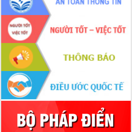
trọng trong kỷ nguyên mới
Hội nghị lần thứ tư Ban Chỉ đạo công
tác bầu cử tỉnh Đắk Lắk
Hội nghị Báo cáo viên Trung ương
tháng 01/2026
Phó Thủ tướng Hồ Quốc Dũng đánh giá
cao kết quả Chiến dịch Quang Trung
tại Đắk Lắk
Hội nghị Ban Chấp hành Đảng bộ tỉnh
Đắk Lắk lần thứ 2 (mở rộng)
Tập trung giải phóng mặt bằng, đẩy
nhanh tiến độ Tuyến đường bộ ven
biển
Gỡ khó, khởi công xây dựng, sửa chữa
toàn bộ nhà ở cho hộ dân đúng tiến độ
đề ra
UBND tỉnh Đắk Lắk tổng kết công tác
quốc phòng, quân sự địa phương năm
2025
Tập trung triển khai quyết liệt, đồng bộ
các giải pháp nhằm thực hiện hiệu quả