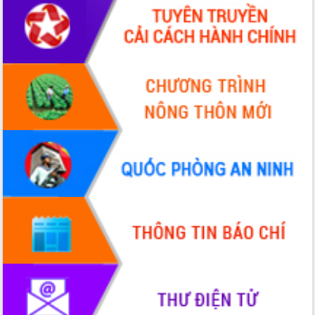
Chương trình “Gặp gỡ hữu nghị –
Friendship Meeting New Year 2026”
Bầu cử Quốc hội và HĐND: Cử tri Đắk
Lắk gửi gắm niềm tin, kỳ vọng vào lá
phiếu
Đắk Lắk sẵn sàng các điều kiện cho
Ngày hội bầu cử đại biểu Quốc hội
khóa XVI và HĐND các cấp nhiệm kỳ
2026-2031
Đảm bảo cuộc bầu cử đại biểu Quốc
hội và đại biểu HĐND các cấp diễn ra
an toàn, hiệu quả, đúng quy định
Thủ tướng Chính phủ Phạm Minh Chính
kiểm tra, chỉ đạo hoàn thành các dự
án cao tốc và thăm khu tái định cư tại
Đắk Lắk
Sôi nổi Hội đua ngựa truyền thống Gò
Thì Thùng mừng Xuân Bính Ngọ 2026
Lãnh đạo tỉnh dâng hương tưởng niệm
tại Đập Đồng Cam đầu Xuân Bính Ngọ
Ngành nông nghiệp phấn đấu tăng