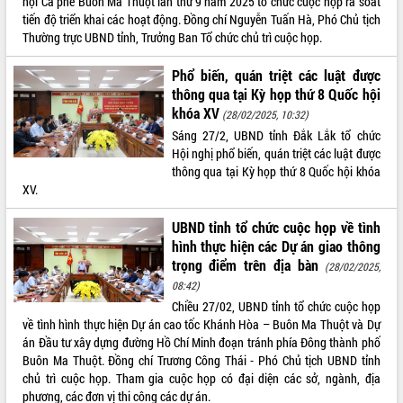
hội Cà phê Buôn Ma Thuột lần thứ 9 năm 2025 tổ chức cuộc họp rà soát
Định vị cà phê Việt Nam như một “di
tiến độ triển khai các hoạt động. Đồng chí Nguyễn Tuấn Hà, Phó Chủ tịch
sản sống” trong dòng chảy toàn cầu
Thường trực UBND tỉnh, Trưởng Ban Tổ chức chủ trì cuộc họp.
Xây dựng nông thôn mới: Nâng cao đời
sống người dân từ những mô hình thiết
Phổ biến, quán triệt các luật được
thực
thông qua tại Kỳ họp thứ 8 Quốc hội
Quyết liệt tháo gỡ vướng mắc, đẩy
khóa XV
(28/02/2025, 10:32)
nhanh tiến độ các dự án trọng điểm
Sáng 27/2, UBND tỉnh Đắk Lắk tổ chức
trong Khu kinh tế Nam Phú Yên
Hội nghị phổ biến, quán triệt các luật được
Hòn Yến phát triển du lịch gắn với bảo
thông qua tại Kỳ họp thứ 8 Quốc hội khóa
tồn biển
XV.
Lấy ý kiến điều chỉnh Quy hoạch tỉnh
Đắk Lắk thời kỳ 2021-2030, tầm nhìn
UBND tỉnh tổ chức cuộc họp về tình
đến năm 2050
hình thực hiện các Dự án giao thông
Phát động chiến dịch 30 ngày đêm
trọng điểm trên địa bàn
(28/02/2025,
giải phóng mặt bằng Tuyến đường bộ
08:42)
ven biển
Chiều 27/02, UBND tỉnh tổ chức cuộc họp
Đắk Lắk nỗ lực thúc đẩy tăng trưởng
về tình hình thực hiện Dự án cao tốc Khánh Hòa – Buôn Ma Thuột và Dự
kinh tế từ 10% trở lên trong Quý
án Đầu tư xây dựng đường Hồ Chí Minh đoạn tránh phía Đông thành phố
II/2026
Buôn Ma Thuột. Đồng chí Trương Công Thái - Phó Chủ tịch UBND tỉnh
chủ trì cuộc họp. Tham gia cuộc họp có đại diện các sở, ngành, địa
Đắk Lắk ký kết thỏa thuận hợp tác về
phương, các đơn vị thi công các dự án.
chuyển đổi số giai đoạn 2026 – 2030