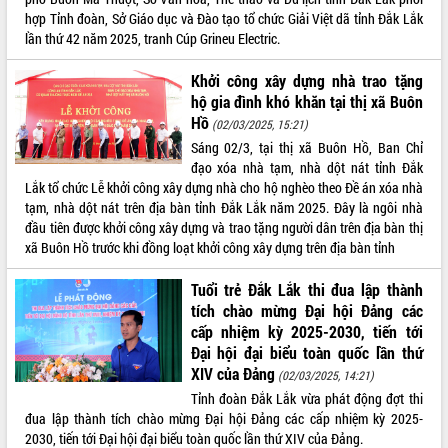
sầu riêng tại Đắk Lắk
hợp Tỉnh đoàn, Sở Giáo dục và Đào tạo tổ chức Giải Việt dã tỉnh Đắk Lắk
Trình diễn nghệ thuật chế biến các
lần thứ 42 năm 2025, tranh Cúp Grineu Electric.
món ăn từ sầu riêng
Đắk Lắk công bố Quy hoạch và xúc
Khởi công xây dựng nhà trao tặng
tiến đầu tư tỉnh
hộ gia đình khó khăn tại thị xã Buôn
Ngành cá ngừ Đắk Lắk chủ động thích
Hồ
(02/03/2025, 15:21)
ứng để giữ vững thị trường xuất khẩu
Sáng 02/3, tại thị xã Buôn Hồ, Ban Chỉ
Diễn đàn Kinh tế tư nhân Việt Nam đột
đạo xóa nhà tạm, nhà dột nát tỉnh Đắk
phá cơ chế - Hợp tác công tư
Lắk tổ chức Lễ khởi công xây dựng nhà cho hộ nghèo theo Đề án xóa nhà
tạm, nhà dột nát trên địa bàn tỉnh Đắk Lắk năm 2025. Đây là ngôi nhà
Đề án 06 tạo bước ngoặt đột phá trong
đầu tiên được khởi công xây dựng và trao tặng người dân trên địa bàn thị
cải cách hành chính tỉnh Đắk Lắk
xã Buôn Hồ trước khi đồng loạt khởi công xây dựng trên địa bàn tỉnh
Kết nối tour, đẩy mạnh chuyển đổi số
để phát triển du lịch Đắk Lắk
Tuổi trẻ Đắk Lắk thi đua lập thành
Khởi động Dự án Đầu tư xây dựng hạ
tích chào mừng Đại hội Đảng các
tầng kỹ thuật Cụm công nghiệp Tân
cấp nhiệm kỳ 2025-2030, tiến tới
Tiến
Đại hội đại biểu toàn quốc lần thứ
Gặp mặt các cơ quan báo chí nhân Kỷ
XIV của Đảng
(02/03/2025, 14:21)
niệm 101 năm Ngày Báo chí Cách
Tỉnh đoàn Đắk Lắk vừa phát động đợt thi
mạng Việt Nam
đua lập thành tích chào mừng Đại hội Đảng các cấp nhiệm kỳ 2025-
Đắk Lắk sơ kết 4 năm triển khai thực
2030, tiến tới Đại hội đại biểu toàn quốc lần thứ XIV của Đảng.