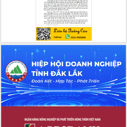
chức sản xuất sầu riêng theo hướng
bền vững
Đẩy nhanh công tác khắc phục, ổn
định đời sống Nhân dân sau bão số 13
Bí thư Tỉnh ủy Lương Nguyễn Minh
Triết dự Ngày hội đại đoàn kết tại
Buôn Đăk Tuôr, xã Cư Pui
Khởi công xây dựng Trường Phổ thông
nội trú liên cấp tiểu học và THCS xã Ia
Rvê
Phó Thủ tướng Chính phủ Mai Văn
Chính chia sẻ, động viên người dân
chịu ảnh hưởng nặng từ bão số 13
Chủ tịch UBND tỉnh kiểm tra công tác
phòng, chống bão số 13 tại các địa
bàn xung yếu
Tập trung đẩy nhanh giải ngân nguồn
vốn các chương trình mục tiêu quốc
gia
Xã Ea H'leo giữ vững và nâng cao chất
lượng các tiêu chí nông thôn mới