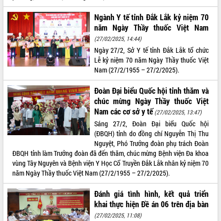
với Tập đoàn Bưu chính Viễn thông
Việt Nam
Ngành Y tế tỉnh Đắk Lắk kỷ niệm 70
năm Ngày Thầy thuốc Việt Nam
Thứ trưởng Bộ Y tế làm việc với tỉnh
Đắk Lắk về phát triển nhân lực y tế
(27/02/2025, 14:44)
cho trạm y tế cấp xã
Ngày 27/2, Sở Y tế tỉnh Đắk Lắk tổ chức
Lễ kỷ niệm 70 năm Ngày Thầy thuốc Việt
Du lịch Đắk Lắk nâng tầm trải nghiệm
Nam (27/2/1955 – 27/2/2025).
du khách thông qua Hệ thống cơ sở dữ
liệu và Bản đồ số
Đoàn Đại biểu Quốc hội tỉnh thăm và
Tập huấn ứng dụng trí tuệ nhân tạo (AI)
chúc mừng Ngày Thầy thuốc Việt
trong thương mại điện tử năm 2026
Nam các cơ sở y tế
(27/02/2025, 13:47)
Đoàn đại biểu Quốc hội tỉnh Đắk Lắk
Sáng 27/2, Đoàn Đại biểu Quốc hội
trao đổi thông tin trước Kỳ họp thứ
(ĐBQH) tỉnh do đồng chí Nguyễn Thị Thu
nhất, Quốc hội khóa XVI
Nguyệt, Phó Trưởng đoàn phụ trách Đoàn
Quyết liệt cải cách hành chính, khơi
ĐBQH tỉnh làm Trưởng đoàn đã đến thăm, chúc mừng Bệnh viện Đa khoa
thông nguồn lực phát triển
vùng Tây Nguyên và Bệnh viện Y Học Cổ Truyền Đắk Lắk nhân kỷ niệm 70
Nâng cao hiệu lực, hiệu quả HĐND
năm Ngày Thầy thuốc Việt Nam (27/2/1955 – 27/2/2025).
tỉnh thông qua hiện đại hóa hành chính
Xã Ea Phê gắn cải cách hành chính với
Đánh giá tình hình, kết quả triển
chuyển đổi số
khai thực hiện Đề án 06 trên địa bàn
Phó Chủ tịch Thường trực UBND tỉnh
(27/02/2025, 11:08)