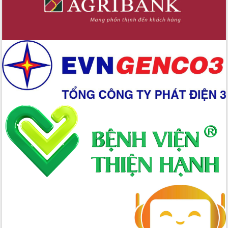
Công bố quyết định của Ban Thường
vụ Tỉnh ủy về công tác cán bộ
Nâng cao trách nhiệm người đứng
đầu, phát huy tinh thần chủ động,
sáng tạo để đảm bảo tiến độ giải ngân
vốn đầu tư công năm 2025
Sở Công Thương đột phá số hóa 100%
thủ tục trực tuyến lấy sự hài lòng của
doanh nghiệp làm thước đo phục vụ
Đảm bảo công tác bầu cử triển khai
đúng tiến độ, quy trình theo luật định
Ban Tuyên giáo và Dân vận Trung ương
tập huấn công tác khoa giáo năm 2025
Đắk Lắk hưởng ứng Ngày Pháp luật
Việt Nam 2025 và biểu dương 25 tập
thể, cá nhân tiêu biểu
Hội nghị lần thứ nhất Ban Chỉ đạo
công tác bầu cử tỉnh Đắk Lắk
Hội nghị UBND tỉnh thường kỳ tháng
10 năm 2025