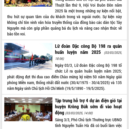
Thuột lần thứ 9, Hội Voi Buôn Đôn năm
VIDEO
2025 là một trong những sự kiện nổi bật,
thu hút sự quan tâm của du khách trong và ngoài nước. Sự kiện này
không chỉ tôn vinh văn hóa truyền thống của đồng bào các dân tộc Tây
Nguyên mà còn góp phần quảng bá du lịch và nâng cao nhận thức về
bảo tồn voi.
Lữ đoàn Đặc công Bộ 198 ra quân
huấn luyện năm 2025
(03/03/2025,
18:06)
Trailer Lễ hội Sầu riêng Đắk Lắk năm
Ngày 03/3, Lữ đoàn Đặc công Bộ 198 tổ
2026
chức Lễ ra quân huấn luyện năm 2025;
phát động đợt thi đua cao điểm Chào mừng kỷ niệm 50 năm Ngày giải
Khám bệnh, cấp phát thuốc miễn phí
phóng Miền nam, thống nhất đất nước (30/4/1975 - 30/4/2025) và 135
và tặng quà người dân xã Cư Pui
năm Ngày sinh Chủ tịch Hồ Chí Minh (19/5/1890 - 19/5/2025).
Hội nghị UBND tỉnh Đắk Lắk thường kỳ
tháng 7/2026
Tập trung hỗ trợ 4 dự án điện gió tại
Lễ truy tặng danh hiệu “Bà Mẹ Việt
huyện Krông Búk sớm đi vào hoạt
ALBUM ẢNH
Nam Anh hùng” và trao Huân chương
động
(03/03/2025, 14:00)
Lao động
Sáng 3/3, Phó Chủ tịch Thường trực UBND
UBND tỉnh Đắk Lắk triển khai nhiệm
tỉnh Nguyễn Tuấn Hà đã có buổi làm việc
vụ 6 tháng cuối năm 2026