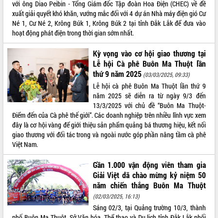
với ông Diao Peibin - Tổng Giám đốc Tập đoàn Hoa Điện (CHEC) về đề
Kỳ họp thứ Hai, Hội đồng nhân dân
xuất giải quyết khó khăn, vướng mắc đối với 4 dự án Nhà máy điện gió Cư
tỉnh khóa XI quyết nghị nhiều nội dung
Né 1, Cư Né 2, Krông Búk 1, Krông Búk 2 tại tỉnh Đắk Lắk để đưa vào
quan trọng
hoạt động phát điện trong thời gian sớm nhất.
Bí thư Tỉnh ủy Lương Nguyễn Minh
Triết thăm, tặng quà người có công với
Kỳ vọng vào cơ hội giao thương tại
cách mạng
LIÊN KẾT WEB
Lễ hội Cà phê Buôn Ma Thuột lần
thứ 9 năm 2025
Rà soát, hoàn thiện hệ thống thiết chế
(03/03/2025, 09:33)
văn hóa, thể thao đáp ứng yêu cầu
Lễ hội cà phê Buôn Ma Thuột lần thứ 9
phát triển mới
năm 2025 sẽ diễn ra từ ngày 9/3 đến
13/3/2025 với chủ đề “Buôn Ma Thuột-
Thường trực HĐND tỉnh Đắk Lắk gặp
THỐNG KÊ TRUY CẬP
Điểm đến của Cà phê thế giới”. Các doanh nghiệp trên nhiều lĩnh vực xem
mặt Đoàn chuyên gia y tế TP. Hồ Chí
đây là cơ hội vàng để giới thiệu sản phẩm quảng bá thương hiệu, kết nối
Minh
Hôm nay:
127
giao thương với đối tác trong và ngoài nước góp phần nâng tầm cà phê
Lễ truy điệu và an táng hài cốt liệt sĩ
Tất cả:
66113241
Việt Nam.
tại Nghĩa trang Liệt sĩ xã Sơn Hòa
Bàn giải pháp tháo gỡ khó khăn trong
Gần 1.000 vận động viên tham gia
xuất khẩu sầu riêng và triển khai quy
Giải Việt dã chào mừng kỷ niệm 50
định EUDR
năm chiến thắng Buôn Ma Thuột
Thứ trưởng Bộ Nông nghiệp và Môi
(02/03/2025, 16:13)
trường Nguyễn Hoàng Hiệp khảo sát
Sáng 02/3, tại Quảng trường 10/3, thành
vùng trồng và doanh nghiệp đóng gói
phố Buôn Ma Thuột, Sở Văn hóa, Thể thao và Du lịch tỉnh Đắk Lắk phối