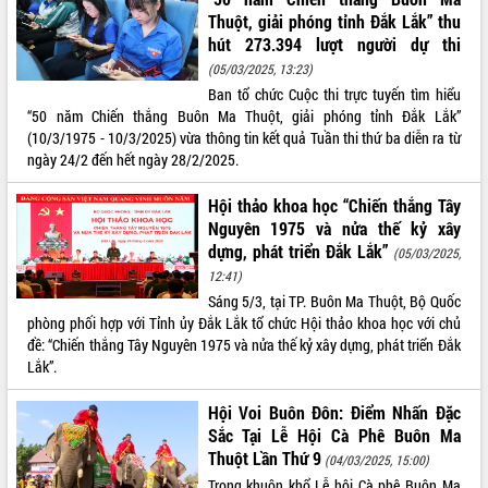
Thuột, giải phóng tỉnh Đắk Lắk” thu
ĐIỂM TIN VĂN BẢN
hút 273.394 lượt người dự thi
(05/03/2025, 13:23)
QUY HOẠCH - KẾ HOẠCH
Ban tổ chức Cuộc thi trực tuyến tìm hiểu
“50 năm Chiến thắng Buôn Ma Thuột, giải phóng tỉnh Đắk Lắk”
(10/3/1975 - 10/3/2025) vừa thông tin kết quả Tuần thi thứ ba diễn ra từ
ngày 24/2 đến hết ngày 28/2/2025.
Hội thảo khoa học “Chiến thắng Tây
Nguyên 1975 và nửa thế kỷ xây
dựng, phát triển Đắk Lắk”
(05/03/2025,
12:41)
Sáng 5/3, tại TP. Buôn Ma Thuột, Bộ Quốc
phòng phối hợp với Tỉnh ủy Đắk Lắk tổ chức Hội thảo khoa học với chủ
đề: “Chiến thắng Tây Nguyên 1975 và nửa thế kỷ xây dựng, phát triển Đắk
Lắk”.
Hội Voi Buôn Đôn: Điểm Nhấn Đặc
Sắc Tại Lễ Hội Cà Phê Buôn Ma
Thuột Lần Thứ 9
(04/03/2025, 15:00)
Trong khuôn khổ Lễ hội Cà phê Buôn Ma