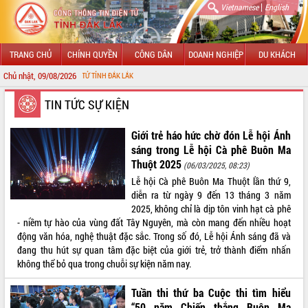
|
Vietnamese
English
TRANG CHỦ
CHÍNH QUYỀN
CÔNG DÂN
DOANH NGHIỆP
DU KHÁCH
Chủ nhật, 09/08/2026
CHÀO 
GIỚI THIỆU
TIN TỨC SỰ KIỆN
LÃNH ĐẠO UBND TỈNH
Giới trẻ háo hức chờ đón Lễ hội Ánh
sáng trong Lễ hội Cà phê Buôn Ma
TIN TỨC SỰ KIỆN
Thuột 2025
(06/03/2025, 08:23)
Lễ hội Cà phê Buôn Ma Thuột lần thứ 9,
SỞ, BAN, NGÀNH
diễn ra từ ngày 9 đến 13 tháng 3 năm
2025, không chỉ là dịp tôn vinh hạt cà phê
UBND CÁC XÃ, PHƯỜNG
- niềm tự hào của vùng đất Tây Nguyên, mà còn mang đến nhiều hoạt
động văn hóa, nghệ thuật đặc sắc. Trong số đó, Lễ hội Ánh sáng đã và
THÔNG TIN CHỈ ĐẠO ĐIỀU HÀNH
đang thu hút sự quan tâm đặc biệt của giới trẻ, trở thành điểm nhấn
không thể bỏ qua trong chuỗi sự kiện năm nay.
HỆ THỐNG VĂN BẢN
Tuần thi thứ ba Cuộc thi tìm hiểu
VĂN BẢN HĐND TỈNH
“50 năm Chiến thắng Buôn Ma