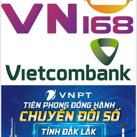
Kỳ họp chuyên đề lần thứ Ba, HĐND
tỉnh khóa X
Bí thư Tỉnh ủy Lương Nguyễn Minh
Triết kiểm tra việc thực hiện chống
khai thác IUU
Hội thảo chuyên đề “Hành trình xuất
khẩu nông sản Việt Nam qua thương
mại điện tử cùng Amazon”
Đại hội Thi đua yêu nước tỉnh Đắk Lắk
lần thứ I (2025-2030)
Đồng chí Lương Nguyễn Minh Triết
được chỉ định làm Bí thư Tỉnh ủy Đắk
Lắk nhiệm kỳ 2025 – 2030
Tập trung triển khai các giải pháp sản
xuất nông nghiệp bền vững, phát thải
thấp
Tọa đàm kỷ niệm 95 năm Ngày thành
lập Hội Liên hiệp Phụ nữ Việt Nam
Đắk Lắk tổ chức Ngày hội Chuyển đổi
số với chủ đề: “Công nghệ số - kiến
tạo tương lai”