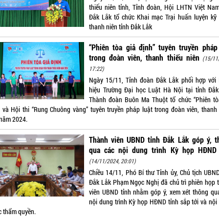
thiếu niên tỉnh, Tỉnh đoàn, Hội LHTN Việt Nam
Đắk Lắk tổ chức Khai mạc Trại huấn luyện kỹ
thanh niên tỉnh Đắk Lắk
“Phiên tòa giả định” tuyên truyền pháp
trong đoàn viên, thanh thiếu niên
(15/11
17:22)
Ngày 15/11, Tỉnh đoàn Đắk Lắk phối hợp với
hiệu Trường Đại học Luật Hà Nội tại tỉnh Đắk
Thành đoàn Buôn Ma Thuột tổ chức “Phiên tò
” và Hội thi “Rung Chuông vàng” tuyên truyền pháp luật trong đoàn viên, thanh 
 năm 2024.
Thành viên UBND tỉnh Đắk Lắk góp ý, t
qua các nội dung trình Kỳ họp HĐND 
(14/11/2024, 20:01)
Chiều 14/11, Phó Bí thư Tỉnh ủy, Chủ tịch UBND
Đắk Lắk Phạm Ngọc Nghị đã chủ trì phiên họp 
viên UBND tỉnh nhằm góp ý, xem xét thông qu
nội dung trình Kỳ họp HĐND tỉnh sắp tới và nội
c thẩm quyền.