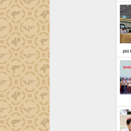
Hội thảo khoa học “Giải pháp thúc đẩy
phát triển nền kinh tế xanh tại tỉnh
Đắk Lắk”
Tăng cường giám sát, đôn đốc thực
hiện nhiệm vụ quản lý tài sản công
hàng tuần
Tháo gỡ những vướng mắc, đẩy mạnh
công tác cải cách thủ tục hành chính
phủ 
tại Trung tâm Phục vụ hành chính
công tỉnh
Đắk Lắk: Tôn vinh 46 giải pháp tại Hội
thi Sáng tạo Kỹ thuật 2024 - 2025
Đắk Lắk rà soát, điều chỉnh Đề án 190
về phát triển nuôi trồng thủy sản
Phó Chủ tịch UBND tỉnh Đắk Lắk
Trương Công Thái kiểm tra thực địa
Dự án cao tốc Khánh Hòa - Buôn Ma
Thuột
Định vị cà phê Việt Nam như một “di
sản sống” trong dòng chảy toàn cầu