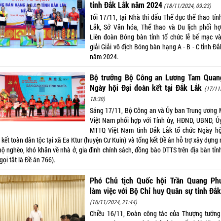
tỉnh Đắk Lắk năm 2024
(18/11/2024, 09:23)
Tối 17/11, tại Nhà thi đấu Thể dục thể thao tỉn
Lắk, Sở Văn hóa, Thể thao và Du lịch phối hợ
Liên đoàn Bóng bàn tỉnh tổ chức lễ bế mạc và
giải Giải vô địch Bóng bàn hạng A - B - C tỉnh Đ
năm 2024.
Bộ trưởng Bộ Công an Lương Tam Quan
Ngày hội Đại đoàn kết tại Đắk Lắk
(17/11
18:30)
Sáng 17/11, Bộ Công an và Ủy ban Trung ương
Việt Nam phối hợp với Tỉnh ủy, HĐND, UBND, Ủ
MTTQ Việt Nam tỉnh Đắk Lắk tổ chức Ngày hộ
kết toàn dân tộc tại xã Ea Ktur (huyện Cư Kuin) và tổng kết Đề án hỗ trợ xây dựng
hộ nghèo, khó khăn về nhà ở, gia đình chính sách, đồng bào DTTS trên địa bàn tỉn
gọi tắt là Đề án 766).
Phó Chủ tịch Quốc hội Trần Quang Ph
làm việc với Bộ Chỉ huy Quân sự tỉnh Đắ
(16/11/2024, 21:44)
Chiều 16/11, Đoàn công tác của Thượng tướng