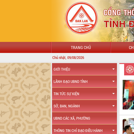
TRANG CHỦ
CH
Chủ nhật, 09/08/2026
GIỚI THIỆU
LÃNH ĐẠO UBND TỈNH
TIN TỨC SỰ KIỆN
SỞ, BAN, NGÀNH
UBND CÁC XÃ, PHƯỜNG
THÔNG TIN CHỈ ĐẠO ĐIỀU HÀNH