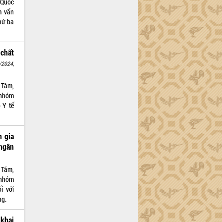
 Quốc
m vấn
hứ ba
 chất
/2024,
 Tám,
 nhóm
 Y tế
m gia
 ngân
 Tám,
 nhóm
i với
ng.
khai