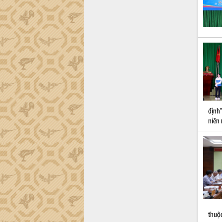
Quy hoạch và Xúc tiến đầu tư tỉnh Đắk
Lắk
Khơi thông điểm nghẽn, đẩy nhanh
giải ngân vốn khắc phục thiên tai
HĐND tỉnh thông qua điều chỉnh Quy
hoạch tỉnh thời kỳ 2021-2030
Hội thảo góp ý hồ sơ điều chỉnh quy
hoạch tỉnh Đắk Lắk thời kỳ 2021-2030,
tầm nhìn đến năm 2050
Nâng cao hiệu quả hoạt động của các
doanh nghiệp nhà nước
định
niên
Hội nghị triển khai kết nối mạng
truyền số liệu chuyên dùng phục vụ cơ
quan Đảng, Nhà nước
Lễ phát động chuỗi hoạt động chung
tay làm sạch môi trường
Xã Ea Kar bước chuyển mình trong
công tác cải cách hành chính mô hình
mới
UBND tỉnh họp báo định kỳ tháng 4
thuộ
năm 2026