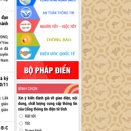
h đạo
hành
HĐND,
H’Yim
àn đã
guyên
ệt Nam
và kỷ
0/11
BÌNH CHỌN
k Lắk
Xin ý kiến đánh giá về giao diện, nội
dung, chất lượng cung cấp thông tin
 giáo
của Cổng thông tin điện tử tỉnh
 giáo
Rất tốt
Tốt
-B-C
Trung bình