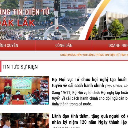
ÍNH QUYỀN
CÔNG DÂN
DOANH NGH
CHÀO MỪNG ĐẾN VỚI CỔNG THÔNG TIN ĐIỆN TỬ TỈNH ĐẮK LẮK
TIN TỨC SỰ KIỆN
Bộ Nội vụ: Tổ chức hội nghị tập huấn 
tuyến về cải cách hành chính
(19/11/2024, 10:
Sáng 19/11, Bộ Nội vụ tổ chức Hội nghị tập huấn
tuyến về cải cách hành chính cho đội ngũ cán b
tỉnh/thành trong cả nước.
Lãnh đạo tỉnh thăm, tặng quà người có 
nhân kỷ niệm 120 năm Ngày thành lập 