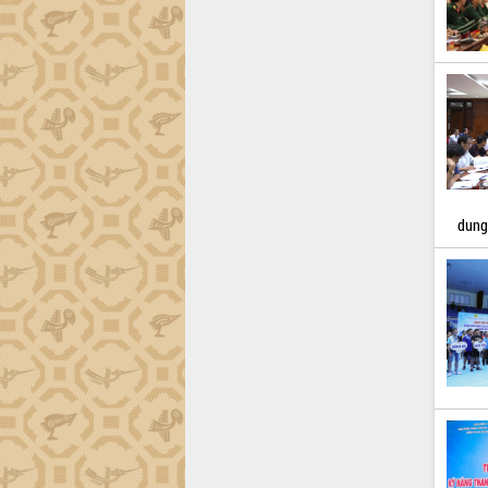
món ăn từ sầu riêng
Đắk Lắk công bố Quy hoạch và xúc
tiến đầu tư tỉnh
Ngành cá ngừ Đắk Lắk chủ động thích
ứng để giữ vững thị trường xuất khẩu
Diễn đàn Kinh tế tư nhân Việt Nam đột
phá cơ chế - Hợp tác công tư
Đề án 06 tạo bước ngoặt đột phá trong
cải cách hành chính tỉnh Đắk Lắk
dung
Kết nối tour, đẩy mạnh chuyển đổi số
để phát triển du lịch Đắk Lắk
Khởi động Dự án Đầu tư xây dựng hạ
tầng kỹ thuật Cụm công nghiệp Tân
Tiến
Gặp mặt các cơ quan báo chí nhân Kỷ
niệm 101 năm Ngày Báo chí Cách
mạng Việt Nam
Đắk Lắk sơ kết 4 năm triển khai thực
hiện Đề án 06 của Chính phủ
Họp báo thông tin về Hội nghị Công bố