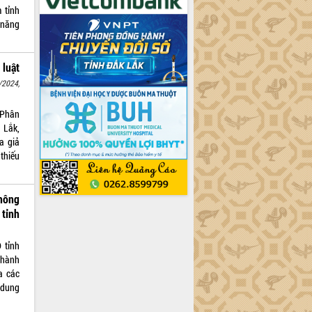
 tỉnh
 năng
 luật
/2024,
 Phân
 Lắk,
a giả
thiếu
hông
tỉnh
 tỉnh
thành
a các
 dung