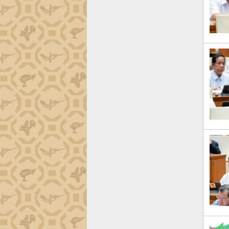
Xây dựng nông thôn mới: Nâng cao đời
sống người dân từ những mô hình thiết
thực
Quyết liệt tháo gỡ vướng mắc, đẩy
nhanh tiến độ các dự án trọng điểm
trong Khu kinh tế Nam Phú Yên
Hòn Yến phát triển du lịch gắn với bảo
tồn biển
Lấy ý kiến điều chỉnh Quy hoạch tỉnh
Đắk Lắk thời kỳ 2021-2030, tầm nhìn
đến năm 2050
Phát động chiến dịch 30 ngày đêm
giải phóng mặt bằng Tuyến đường bộ
ven biển
Đắk Lắk nỗ lực thúc đẩy tăng trưởng
kinh tế từ 10% trở lên trong Quý
II/2026
Đắk Lắk ký kết thỏa thuận hợp tác về
chuyển đổi số giai đoạn 2026 – 2030
với Tập đoàn Bưu chính Viễn thông
Việt Nam