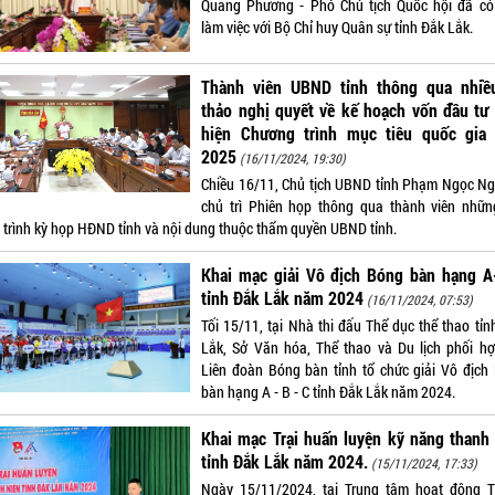
Quang Phương - Phó Chủ tịch Quốc hội đã có
làm việc với Bộ Chỉ huy Quân sự tỉnh Đắk Lắk.
Thành viên UBND tỉnh thông qua nhiề
thảo nghị quyết về kế hoạch vốn đầu tư
hiện Chương trình mục tiêu quốc gia
2025
(16/11/2024, 19:30)
Chiều 16/11, Chủ tịch UBND tỉnh Phạm Ngọc Ng
chủ trì Phiên họp thông qua thành viên nhữn
 trình kỳ họp HĐND tỉnh và nội dung thuộc thẩm quyền UBND tỉnh.
Khai mạc giải Vô địch Bóng bàn hạng A
tỉnh Đắk Lắk năm 2024
(16/11/2024, 07:53)
Tối 15/11, tại Nhà thi đấu Thể dục thể thao tỉn
Lắk, Sở Văn hóa, Thể thao và Du lịch phối hợ
Liên đoàn Bóng bàn tỉnh tổ chức giải Vô địch
bàn hạng A - B - C tỉnh Đắk Lắk năm 2024.
Khai mạc Trại huấn luyện kỹ năng thanh
tỉnh Đắk Lắk năm 2024.
(15/11/2024, 17:33)
Ngày 15/11/2024, tại Trung tâm hoạt động 