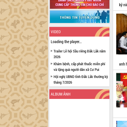
kỷ n
VIDEO
Loading the player...
Trailer Lễ hội Sầu riêng Đắk Lắk năm
2026
anh 
Khám bệnh, cấp phát thuốc miễn phí
và tặng quà người dân xã Cư Pui
Hội nghị UBND tỉnh Đắk Lắk thường kỳ
tháng 7/2026
Lễ truy tặng danh hiệu “Bà Mẹ Việt
ALBUM ẢNH
Nam Anh hùng” và trao Huân chương
Lao động
UBND tỉnh Đắk Lắk triển khai nhiệm
vụ 6 tháng cuối năm 2026
Kỳ họp thứ Hai, Hội đồng nhân dân
tỉnh khóa XI quyết nghị nhiều nội dung