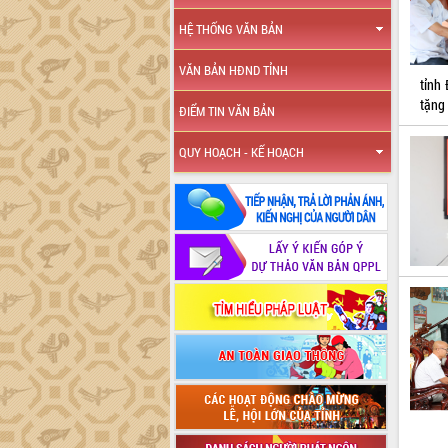
HỆ THỐNG VĂN BẢN
VĂN BẢN HĐND TỈNH
tỉnh
tặng 
ĐIỂM TIN VĂN BẢN
QUY HOẠCH - KẾ HOẠCH