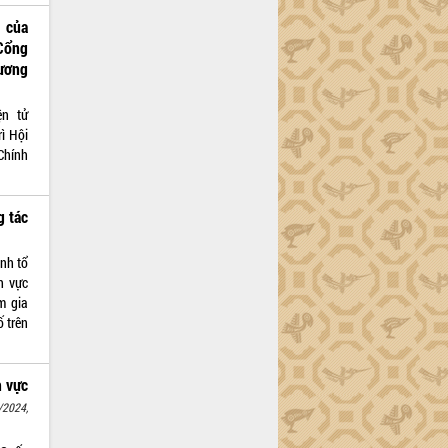
 của
Cổng
hương
ện tử
ì Hội
Chính
g tác
nh tổ
h vực
m gia
ố trên
h vực
/2024,