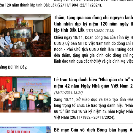
iệm 120 năm thành lập tỉnh Đắk Lắk (22/11/1904 -22/11/2024).
Thăm, tặng quà các đồng chí nguyên lãn
tỉnh nhân dịp kỷ niệm 120 năm ngày t
lập tỉnh Đắk Lắk
(18/11/2024, 15:53)
Chiều ngày 18/11, Đoàn công tác của Tỉnh ủy, 
UBND, Uỷ ban MTTQ Việt Nam tỉnh do đồng chí 
Kđoh - Phó Chủ tịch UBND tỉnh làm Trưởng đo
đến thăm, tặng quà gia đình các đồng chí n
lãnh đạo tỉnh qua các thời kỳ và gia đình Mẹ Vi
hùng Bùi Thị Đấy.
Lễ trao tặng danh hiệu “Nhà giáo ưu tú” 
niệm 42 năm Ngày Nhà giáo Việt Nam 2
(18/11/2024, 13:34)
Sáng 18/11, Sở Giáo dục và Đào tạo tỉnh Đắ
long trọng tổ chức Lễ trao tặng danh hiệu “Nhà
ưu tú” lần thứ 16 và kỷ niệm 42 năm Ngày Nhà
Việt Nam (20/11/1982 - 20/11/2024).
Bế mạc Giải vô địch Bóng bàn hạng A