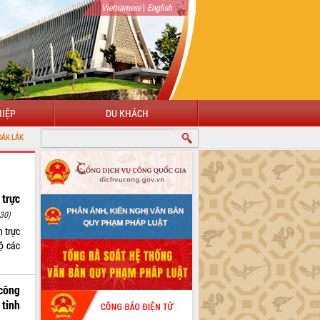
|
Vietnamese
English
IỆP
DU KHÁCH
trực
30)
 trực
ộ các
công
tỉnh