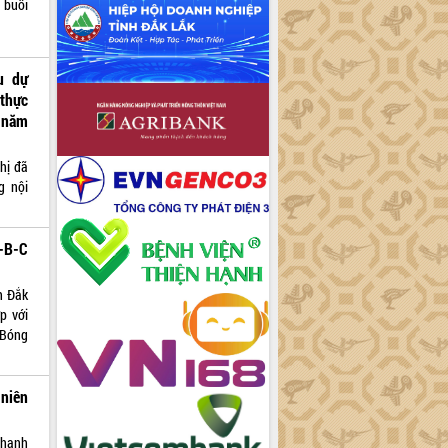
 buổi
u dự
 thực
 năm
hị đã
g nội
-B-C
h Đắk
p với
 Bóng
 niên
Thanh