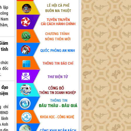
h lập
 công
t Nam
thăm,
Giám
tỉnh
 chức
m đốc
.
h đạo
 niệm
g chí
 UBND
 lãnh
m Anh
n dịp