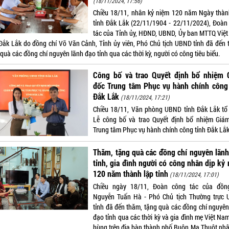
(18/11/2024, 17:56)
Chiều 18/11, nhân kỷ niệm 120 năm Ngày thàn
tỉnh Đắk Lắk (22/11/1904 - 22/11/2024), Đoàn
tác của Tỉnh ủy, HĐND, UBND, Ủy ban MTTQ Việ
 Đắk Lắk do đồng chí Võ Văn Cảnh, Tỉnh ủy viên, Phó Chủ tịch UBND tỉnh đã đến 
quà các đồng chí nguyên lãnh đạo tỉnh qua các thời kỳ, người có công tiêu biểu.
Công bố và trao Quyết định bổ nhiệm 
đốc Trung tâm Phục vụ hành chính công 
Đắk Lắk
(18/11/2024, 17:21)
Chiều 18/11, Văn phòng UBND tỉnh Đắk Lắk tổ
Lễ công bố và trao Quyết định bổ nhiệm Giá
Trung tâm Phục vụ hành chính công tỉnh Đắk Lắk
Thăm, tặng quà các đồng chí nguyên lãn
tỉnh, gia đình người có công nhân dịp kỷ
120 năm thành lập tỉnh
(18/11/2024, 17:01)
Chiều ngày 18/11, Đoàn công tác của đồn
Nguyễn Tuấn Hà - Phó Chủ tịch Thường trực
tỉnh đã đến thăm, tặng quà các đồng chí nguyên
đạo tỉnh qua các thời kỳ và gia đình mẹ Việt Na
hùng trên địa bàn thành phố Buôn Ma Thuột nhâ