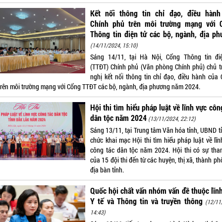
Kết nối thông tin chỉ đạo, điều hành
Chính phủ trên môi trường mạng với 
Thông tin điện tử các bộ, ngành, địa p
(14/11/2024, 15:10)
Sáng 14/11, tại Hà Nội, Cổng Thông tin đi
(TTĐT) Chính phủ (Văn phòng Chính phủ) chủ tr
nghị kết nối thông tin chỉ đạo, điều hành của 
trên môi trường mạng với Cổng TTĐT các bộ, ngành, địa phương năm 2024.
Hội thi tìm hiểu pháp luật về lĩnh vực côn
dân tộc năm 2024
(13/11/2024, 22:12)
Sáng 13/11, tại Trung tâm Văn hóa tỉnh, UBND tỉ
chức khai mạc Hội thi tìm hiểu pháp luật về lĩn
công tác dân tộc năm 2024. Hội thi có sự tha
của 15 đội thi đến từ các huyện, thị xã, thành ph
địa bàn tỉnh.
Quốc hội chất vấn nhóm vấn đề thuộc lĩn
Y tế và Thông tin và truyền thông
(12/11
14:43)