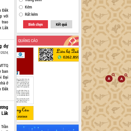
Kém
h Đắk
Rất kém
p với
 trao
Bình chọn
Kết quả
ắk Lắk
QUẢNG CÁO
g dự
/2024,
 MTTQ
y ban
i Đại
 nhà ở
h Đắk
ương
k Lắk
 Trần