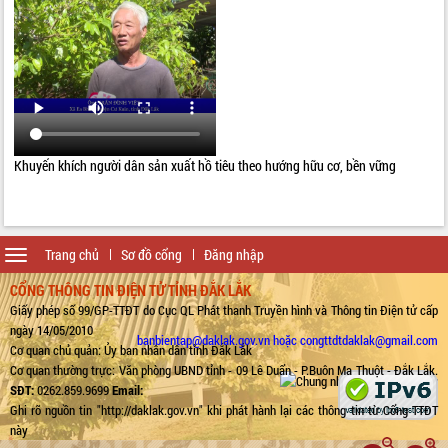
Khuyến khích người dân sản xuất hồ tiêu theo hướng hữu cơ, bền vững
Toggle
Trang chủ
Sơ đồ cổng
Đăng nhập
navigation
CỔNG THÔNG TIN ĐIỆN TỬ TỈNH ĐẮK LẮK
Giấy phép số 99/GP-TTĐT do Cục QL Phát thanh Truyền hình và Thông tin Điện tử cấp
ngày 14/05/2010
banbientap@daklak.gov.vn hoặc congttdtdaklak@gmail.com
Cơ quan chủ quản: Ủy ban nhân dân tỉnh Đắk Lắk
Cơ quan thường trực: Văn phòng UBND tỉnh - 09 Lê Duẩn - P.Buôn Ma Thuột - Đắk Lắk.
SĐT:
0262.859.9699
Email:
Ghi rõ nguồn tin "http://daklak.gov.vn" khi phát hành lại các thông tin từ Cổng TTĐT
này