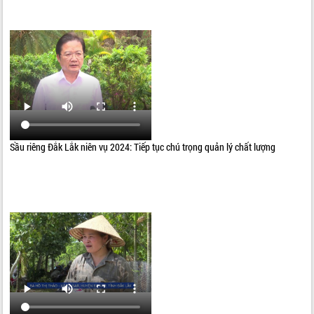
Sầu riêng Đắk Lắk niên vụ 2024: Tiếp tục chú trọng quản lý chất lượng