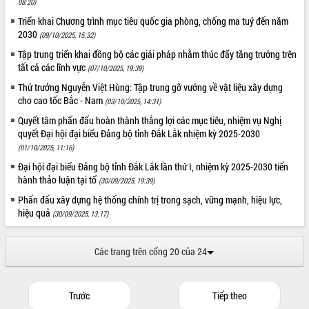
08:20)
sầu riêng tại Đắk Lắk
Trình diễn nghệ thuật chế biến các
Triển khai Chương trình mục tiêu quốc gia phòng, chống ma tuý đến năm
2030
món ăn từ sầu riêng
(09/10/2025, 15:32)
Đắk Lắk công bố Quy hoạch và xúc
Tập trung triển khai đồng bộ các giải pháp nhằm thúc đẩy tăng trưởng trên
tiến đầu tư tỉnh
tất cả các lĩnh vực
(07/10/2025, 19:39)
Ngành cá ngừ Đắk Lắk chủ động thích
Thứ trưởng Nguyễn Việt Hùng: Tập trung gỡ vướng về vật liệu xây dựng
ứng để giữ vững thị trường xuất khẩu
cho cao tốc Bắc - Nam
(03/10/2025, 14:31)
Diễn đàn Kinh tế tư nhân Việt Nam đột
Quyết tâm phấn đấu hoàn thành thắng lợi các mục tiêu, nhiệm vụ Nghị
phá cơ chế - Hợp tác công tư
quyết Đại hội đại biểu Đảng bộ tỉnh Đắk Lắk nhiệm kỳ 2025-2030
Đề án 06 tạo bước ngoặt đột phá trong
(01/10/2025, 11:16)
cải cách hành chính tỉnh Đắk Lắk
Đại hội đại biểu Đảng bộ tỉnh Đắk Lắk lần thứ I, nhiệm kỳ 2025-2030 tiến
Kết nối tour, đẩy mạnh chuyển đổi số
hành thảo luận tại tổ
(30/09/2025, 19:39)
để phát triển du lịch Đắk Lắk
Phấn đấu xây dựng hệ thống chính trị trong sạch, vững mạnh, hiệu lực,
Khởi động Dự án Đầu tư xây dựng hạ
hiệu quả
(30/09/2025, 13:17)
tầng kỹ thuật Cụm công nghiệp Tân
Tiến
Các trang trên cổng 20 của 24
Gặp mặt các cơ quan báo chí nhân Kỷ
niệm 101 năm Ngày Báo chí Cách
mạng Việt Nam
Trước
Tiếp theo
Đắk Lắk sơ kết 4 năm triển khai thực