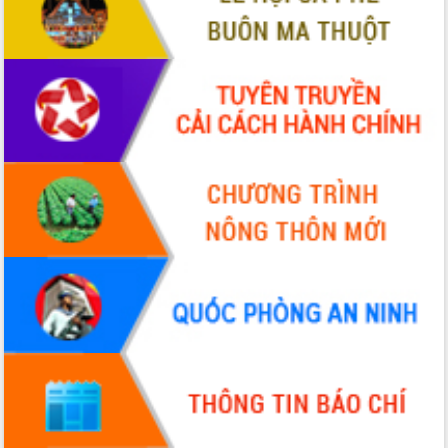
Định vị cà phê Việt Nam như một “di
sản sống” trong dòng chảy toàn cầu
Xây dựng nông thôn mới: Nâng cao đời
sống người dân từ những mô hình thiết
thực
Quyết liệt tháo gỡ vướng mắc, đẩy
nhanh tiến độ các dự án trọng điểm
trong Khu kinh tế Nam Phú Yên
Hòn Yến phát triển du lịch gắn với bảo
tồn biển
Lấy ý kiến điều chỉnh Quy hoạch tỉnh
Đắk Lắk thời kỳ 2021-2030, tầm nhìn
đến năm 2050
Phát động chiến dịch 30 ngày đêm
giải phóng mặt bằng Tuyến đường bộ
ven biển
Đắk Lắk nỗ lực thúc đẩy tăng trưởng
kinh tế từ 10% trở lên trong Quý
II/2026
Đắk Lắk ký kết thỏa thuận hợp tác về
chuyển đổi số giai đoạn 2026 – 2030