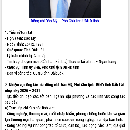
ĐIỂM TIN VĂN BẢN
QUY HOẠCH - KẾ HOẠCH
Đồng chí Đào Mỹ – Phó Chủ tịch UBND tỉnh
1. Tiểu sử tóm tắt
- Họ và tên: Đào Mỹ
- Ngày sinh: 25/12/1971
- Quê quán: Tỉnh Đắk Lắk
- Lý luận chính trị: Cao cấp
- Trình độ chuyên môn: Cử nhân Kinh tế, Thạc sĩ Tài chính – Ngân hàng
- Chức vụ: Tỉnh ủy viên
,
Phó Chủ tịch UBND tỉnh
- Đơn vị công tác: UBND tỉnh Đắk Lắk
2. Nhiệm vụ công tác của đồng chí Đào Mỹ, Phó Chủ tịch UBND tỉnh Đắk Lắk
nhiệm kỳ 2026 – 2031
Trực tiếp chỉ đạo các sở, ban, ngành, địa phương và các lĩnh vực công tác
sau đây:
a) Trực tiếp chỉ đạo các lĩnh vực:
- Công nghiệp, thương mại, xuất nhập khẩu; phòng chống buôn lậu và gian
lận thương mại; hải quan; phát triển các cụm công nghiệp trên địa bàn tỉnh.
- Công tác nội vụ (trừ công tác tổ chức, cán bộ), lao động, việc làm; địa giới