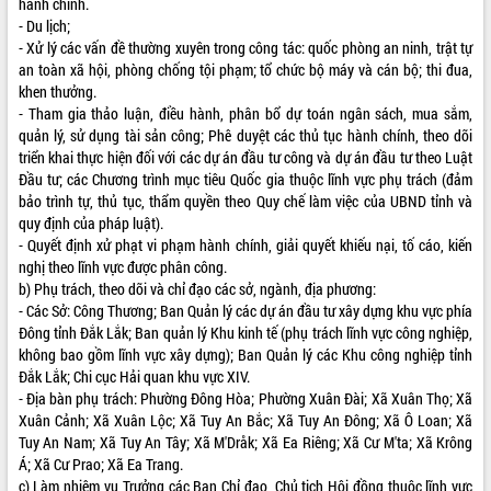
hành chính.
- Du lịch;
VIDEO
- Xử lý các vấn đề thường xuyên trong công tác: quốc phòng an ninh, trật tự
an toàn xã hội, phòng chống tội phạm; tổ chức bộ máy và cán bộ; thi đua,
khen thưởng.
- Tham gia thảo luận, điều hành, phân bổ dự toán ngân sách, mua sắm,
quản lý, sử dụng tài sản công; Phê duyệt các thủ tục hành chính, theo dõi
triển khai thực hiện đối với các dự án đầu tư công và dự án đầu tư theo Luật
Đầu tư; các Chương trình mục tiêu Quốc gia thuộc lĩnh vực phụ trách (đảm
bảo trình tự, thủ tục, thẩm quyền theo Quy chế làm việc của UBND tỉnh và
quy định của pháp luật).
- Quyết định xử phạt vi phạm hành chính, giải quyết khiếu nại, tố cáo, kiến
Trailer Lễ hội Sầu riêng Đắk Lắk năm
nghị theo lĩnh vực được phân công.
2026
b) Phụ trách, theo dõi và chỉ đạo các sở, ngành, địa phương:
Khám bệnh, cấp phát thuốc miễn phí
- Các Sở: Công Thương; Ban Quản lý các dự án đầu tư xây dựng khu vực phía
và tặng quà người dân xã Cư Pui
Đông tỉnh Đắk Lắk; Ban quản lý Khu kinh tế (phụ trách lĩnh vực công nghiệp,
Hội nghị UBND tỉnh Đắk Lắk thường kỳ
không bao gồm lĩnh vực xây dựng); Ban Quản lý các Khu công nghiệp tỉnh
tháng 7/2026
Đắk Lắk; Chi cục Hải quan khu vực XIV.
Lễ truy tặng danh hiệu “Bà Mẹ Việt
- Địa bàn phụ trách: Phường Đông Hòa; Phường Xuân Đài; Xã Xuân Thọ; Xã
ALBUM ẢNH
Nam Anh hùng” và trao Huân chương
Xuân Cảnh; Xã Xuân Lộc; Xã Tuy An Bắc; Xã Tuy An Đông; Xã Ô Loan; Xã
Lao động
Tuy An Nam; Xã Tuy An Tây; Xã M'Dråk; Xã Ea Riêng; Xã Cư M'ta; Xã Krông
Á; Xã Cư Prao; Xã Ea Trang.
UBND tỉnh Đắk Lắk triển khai nhiệm
c) Làm nhiệm vụ Trưởng các Ban Chỉ đạo, Chủ tịch Hội đồng thuộc lĩnh vực
vụ 6 tháng cuối năm 2026