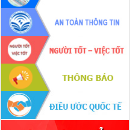
Hồ Thị Nguyên Thảo làm việc tại Trung
tâm Phục vụ hành chính công xã Ea
Phê
Xây dựng nền hành chính số đồng
hành cùng nông dân dân, doanh nghiệp
Giai đoạn 2026-2030, Đắk Lắk phấn
đấu có 77% xã đạt chuẩn nông thôn
mới
Chuyển đổi số 'mở đường' cho nông
nghiệp Đắk Lắk tăng trưởng bứt phá
Triển khai đồng bộ đo đạc, lập hồ sơ
địa chính, hoàn thiện cơ sở dữ liệu đất
đai
Ứng dụng sinh trắc học - Bước tiến
trong hành trình chuyển đổi số tại Đắk
Lắk
Đắk Lắk nâng cao hiệu quả công tác
Đảng từ Sổ tay đảng viên điện tử
Đắk Lắk đẩy mạnh nuôi biển công
nghệ, hướng tới phát triển thủy sản
bền vững