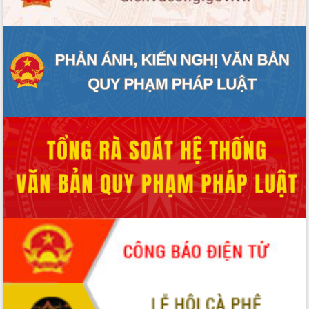
UBND tỉnh họp báo định kỳ tháng 4
năm 2026
Hội thảo khoa học “Giải pháp thúc đẩy
phát triển nền kinh tế xanh tại tỉnh
Đắk Lắk”
Tăng cường giám sát, đôn đốc thực
hiện nhiệm vụ quản lý tài sản công
hàng tuần
Tháo gỡ những vướng mắc, đẩy mạnh
công tác cải cách thủ tục hành chính
tại Trung tâm Phục vụ hành chính
công tỉnh
Đắk Lắk: Tôn vinh 46 giải pháp tại Hội
thi Sáng tạo Kỹ thuật 2024 - 2025
Đắk Lắk rà soát, điều chỉnh Đề án 190
về phát triển nuôi trồng thủy sản
Phó Chủ tịch UBND tỉnh Đắk Lắk
Trương Công Thái kiểm tra thực địa
Dự án cao tốc Khánh Hòa - Buôn Ma
Thuột