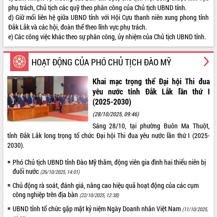
phụ trách, Chủ tịch các quỹ theo phân công của Chủ tịch UBND tỉnh.
Kỳ họp thứ Hai, Hội đồng nhân dân
d) Giữ mối liên hệ giữa UBND tỉnh với Hội Cựu thanh niên xung phong tỉnh
tỉnh khóa XI quyết nghị nhiều nội dung
Đắk Lắk và các hội, đoàn thể theo lĩnh vực phụ trách.
quan trọng
e) Các công việc khác theo sự phân công, ủy nhiệm của Chủ tịch UBND tỉnh.
Bí thư Tỉnh ủy Lương Nguyễn Minh
Triết thăm, tặng quà người có công với
HOẠT ĐỘNG CỦA PHÓ CHỦ TỊCH ĐÀO MỸ
cách mạng
LIÊN KẾT WEB
Rà soát, hoàn thiện hệ thống thiết chế
Khai mạc trọng thể Đại hội Thi đua
văn hóa, thể thao đáp ứng yêu cầu
yêu nước tỉnh Đắk Lắk lần thứ I
phát triển mới
(2025-2030)
Thường trực HĐND tỉnh Đắk Lắk gặp
THỐNG KÊ TRUY CẬP
(28/10/2025, 09:46)
mặt Đoàn chuyên gia y tế TP. Hồ Chí
Minh
Sáng 28/10, tại phường Buôn Ma Thuột,
Hôm nay:
14847
tỉnh Đắk Lắk long trọng tổ chức Đại hội Thi đua yêu nước lần thứ I (2025-
Lễ truy điệu và an táng hài cốt liệt sĩ
Tất cả:
66127961
2030).
tại Nghĩa trang Liệt sĩ xã Sơn Hòa
Bàn giải pháp tháo gỡ khó khăn trong
Phó Chủ tịch UBND tỉnh Đào Mỹ thăm, động viên gia đình hai thiếu niên bị
xuất khẩu sầu riêng và triển khai quy
đuối nước
(26/10/2025, 14:01)
định EUDR
Chủ động rà soát, đánh giá, nâng cao hiệu quả hoạt động của các cụm
Thứ trưởng Bộ Nông nghiệp và Môi
công nghiệp trên địa bàn
(22/10/2025, 12:38)
trường Nguyễn Hoàng Hiệp khảo sát
UBND tỉnh tổ chức gặp mặt kỷ niệm Ngày Doanh nhân Việt Nam
vùng trồng và doanh nghiệp đóng gói
(11/10/2025,