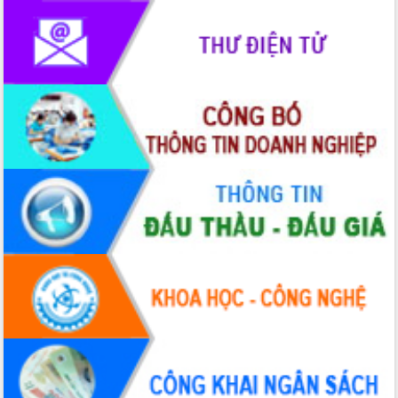
với Tập đoàn Bưu chính Viễn thông
Việt Nam
Thứ trưởng Bộ Y tế làm việc với tỉnh
Đắk Lắk về phát triển nhân lực y tế
cho trạm y tế cấp xã
Du lịch Đắk Lắk nâng tầm trải nghiệm
du khách thông qua Hệ thống cơ sở dữ
liệu và Bản đồ số
Tập huấn ứng dụng trí tuệ nhân tạo (AI)
trong thương mại điện tử năm 2026
Đoàn đại biểu Quốc hội tỉnh Đắk Lắk
trao đổi thông tin trước Kỳ họp thứ
nhất, Quốc hội khóa XVI
Quyết liệt cải cách hành chính, khơi
thông nguồn lực phát triển
Nâng cao hiệu lực, hiệu quả HĐND
tỉnh thông qua hiện đại hóa hành chính
Xã Ea Phê gắn cải cách hành chính với
chuyển đổi số
Phó Chủ tịch Thường trực UBND tỉnh