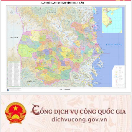
HĐND tỉnh thông qua điều chỉnh Quy
hoạch tỉnh thời kỳ 2021-2030
Hội thảo góp ý hồ sơ điều chỉnh quy
hoạch tỉnh Đắk Lắk thời kỳ 2021-2030,
tầm nhìn đến năm 2050
Nâng cao hiệu quả hoạt động của các
doanh nghiệp nhà nước
Hội nghị triển khai kết nối mạng
truyền số liệu chuyên dùng phục vụ cơ
quan Đảng, Nhà nước
Lễ phát động chuỗi hoạt động chung
tay làm sạch môi trường
Xã Ea Kar bước chuyển mình trong
công tác cải cách hành chính mô hình
mới
UBND tỉnh họp báo định kỳ tháng 4
năm 2026
Hội thảo khoa học “Giải pháp thúc đẩy
phát triển nền kinh tế xanh tại tỉnh
Đắk Lắk”
Tăng cường giám sát, đôn đốc thực