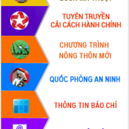
nhanh tiến độ các dự án trọng điểm
trong Khu kinh tế Nam Phú Yên
Hòn Yến phát triển du lịch gắn với bảo
tồn biển
Lấy ý kiến điều chỉnh Quy hoạch tỉnh
Đắk Lắk thời kỳ 2021-2030, tầm nhìn
đến năm 2050
Phát động chiến dịch 30 ngày đêm
giải phóng mặt bằng Tuyến đường bộ
ven biển
Đắk Lắk nỗ lực thúc đẩy tăng trưởng
kinh tế từ 10% trở lên trong Quý
II/2026
Đắk Lắk ký kết thỏa thuận hợp tác về
chuyển đổi số giai đoạn 2026 – 2030
với Tập đoàn Bưu chính Viễn thông
Việt Nam
Thứ trưởng Bộ Y tế làm việc với tỉnh
Đắk Lắk về phát triển nhân lực y tế
cho trạm y tế cấp xã
Du lịch Đắk Lắk nâng tầm trải nghiệm