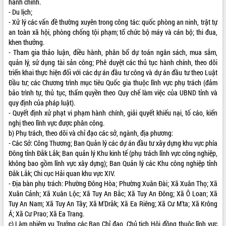
hành chính.
- Du lịch;
VIDEO
- Xử lý các vấn đề thường xuyên trong công tác: quốc phòng an ninh, trật tự
Loading the player...
an toàn xã hội, phòng chống tội phạm; tổ chức bộ máy và cán bộ; thi đua,
khen thưởng.
Trailer Lễ hội Sầu riêng Đắk Lắk năm
- Tham gia thảo luận, điều hành, phân bổ dự toán ngân sách, mua sắm,
2026
quản lý, sử dụng tài sản công; Phê duyệt các thủ tục hành chính, theo dõi
Khám bệnh, cấp phát thuốc miễn phí
triển khai thực hiện đối với các dự án đầu tư công và dự án đầu tư theo Luật
và tặng quà người dân xã Cư Pui
Đầu tư; các Chương trình mục tiêu Quốc gia thuộc lĩnh vực phụ trách (đảm
bảo trình tự, thủ tục, thẩm quyền theo Quy chế làm việc của UBND tỉnh và
Hội nghị UBND tỉnh Đắk Lắk thường kỳ
quy định của pháp luật).
tháng 7/2026
- Quyết định xử phạt vi phạm hành chính, giải quyết khiếu nại, tố cáo, kiến
Lễ truy tặng danh hiệu “Bà Mẹ Việt
nghị theo lĩnh vực được phân công.
ALBUM ẢNH
Nam Anh hùng” và trao Huân chương
b) Phụ trách, theo dõi và chỉ đạo các sở, ngành, địa phương:
Lao động
- Các Sở: Công Thương; Ban Quản lý các dự án đầu tư xây dựng khu vực phía
UBND tỉnh Đắk Lắk triển khai nhiệm
Đông tỉnh Đắk Lắk; Ban quản lý Khu kinh tế (phụ trách lĩnh vực công nghiệp,
vụ 6 tháng cuối năm 2026
không bao gồm lĩnh vực xây dựng); Ban Quản lý các Khu công nghiệp tỉnh
Kỳ họp thứ Hai, Hội đồng nhân dân
Đắk Lắk; Chi cục Hải quan khu vực XIV.
tỉnh khóa XI quyết nghị nhiều nội dung
- Địa bàn phụ trách: Phường Đông Hòa; Phường Xuân Đài; Xã Xuân Thọ; Xã
quan trọng
Xuân Cảnh; Xã Xuân Lộc; Xã Tuy An Bắc; Xã Tuy An Đông; Xã Ô Loan; Xã
Tuy An Nam; Xã Tuy An Tây; Xã M'Dråk; Xã Ea Riêng; Xã Cư M'ta; Xã Krông
Bí thư Tỉnh ủy Lương Nguyễn Minh
Á; Xã Cư Prao; Xã Ea Trang.
Triết thăm, tặng quà người có công với
c) Làm nhiệm vụ Trưởng các Ban Chỉ đạo, Chủ tịch Hội đồng thuộc lĩnh vực
cách mạng
LIÊN KẾT WEB