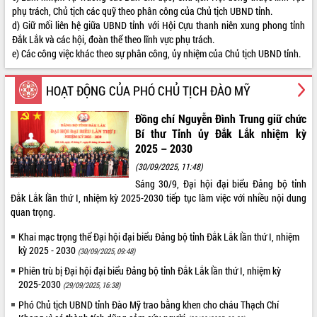
phụ trách, Chủ tịch các quỹ theo phân công của Chủ tịch UBND tỉnh.
Rà soát, hoàn thiện hệ thống thiết chế
d) Giữ mối liên hệ giữa UBND tỉnh với Hội Cựu thanh niên xung phong tỉnh
văn hóa, thể thao đáp ứng yêu cầu
Đắk Lắk và các hội, đoàn thể theo lĩnh vực phụ trách.
phát triển mới
e) Các công việc khác theo sự phân công, ủy nhiệm của Chủ tịch UBND tỉnh.
Thường trực HĐND tỉnh Đắk Lắk gặp
THỐNG KÊ TRUY CẬP
mặt Đoàn chuyên gia y tế TP. Hồ Chí
HOẠT ĐỘNG CỦA PHÓ CHỦ TỊCH ĐÀO MỸ
Minh
Hôm nay:
20064
Lễ truy điệu và an táng hài cốt liệt sĩ
Tất cả:
66105732
Đồng chí Nguyễn Đình Trung giữ chức
tại Nghĩa trang Liệt sĩ xã Sơn Hòa
Bí thư Tỉnh ủy Đắk Lắk nhiệm kỳ
Bàn giải pháp tháo gỡ khó khăn trong
2025 – 2030
xuất khẩu sầu riêng và triển khai quy
(30/09/2025, 11:48)
định EUDR
Sáng 30/9, Đại hội đại biểu Đảng bộ tỉnh
Thứ trưởng Bộ Nông nghiệp và Môi
Đắk Lắk lần thứ I, nhiệm kỳ 2025-2030 tiếp tục làm việc với nhiều nội dung
trường Nguyễn Hoàng Hiệp khảo sát
quan trọng.
vùng trồng và doanh nghiệp đóng gói
sầu riêng tại Đắk Lắk
Khai mạc trọng thể Đại hội đại biểu Đảng bộ tỉnh Đắk Lắk lần thứ I, nhiệm
Trình diễn nghệ thuật chế biến các
kỳ 2025 - 2030
(30/09/2025, 09:48)
món ăn từ sầu riêng
Phiên trù bị Đại hội đại biểu Đảng bộ tỉnh Đắk Lắk lần thứ I, nhiệm kỳ
Đắk Lắk công bố Quy hoạch và xúc
2025-2030
(29/09/2025, 16:38)
tiến đầu tư tỉnh
Phó Chủ tịch UBND tỉnh Đào Mỹ trao bằng khen cho cháu Thạch Chí
Ngành cá ngừ Đắk Lắk chủ động thích