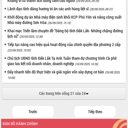
Khang vì có thành tích dũng cảm cứu người
(29/09/2025, 09:29)
ứng để giữ vững thị trường xuất khẩu
Lãnh đạo tỉnh dâng hương tri ân các anh hùng liệt sĩ
(28/09/2025, 08:37)
Diễn đàn Kinh tế tư nhân Việt Nam đột
phá cơ chế - Hợp tác công tư
Khởi động dự án Nhà máy điện sinh khối KCP Phú Yên và nâng công suất
Nhà máy đường Sơn Hòa
Đề án 06 tạo bước ngoặt đột phá trong
(26/09/2025, 15:15)
cải cách hành chính tỉnh Đắk Lắk
Khai mạc Triển lãm chuyên đề “Đảng bộ tỉnh Đắk Lắk- Những chặng đường
Kết nối tour, đẩy mạnh chuyển đổi số
lịch sử”
(25/09/2025, 13:30)
để phát triển du lịch Đắk Lắk
Tiếp tục nâng cao hiệu quả hoạt động của chính quyền địa phương 2 cấp
Khởi động Dự án Đầu tư xây dựng hạ
(23/09/2025, 19:02)
tầng kỹ thuật Cụm công nghiệp Tân
Chủ tịch UBND tỉnh Đắk Lắk Tạ Anh Tuấn tham dự chương trình Cà phê
Tiến
giao lưu kết nối doanh nhân, doanh nghiệp
(10/09/2025, 14:36)
Gặp mặt các cơ quan báo chí nhân Kỷ
Đẩy nhanh tiến độ thực hiện và giải ngân vốn xây dựng cơ bản
(29/08/2025,
niệm 101 năm Ngày Báo chí Cách
14:00)
mạng Việt Nam
Đắk Lắk sơ kết 4 năm triển khai thực
hiện Đề án 06 của Chính phủ
Các trang trên cổng 21 của 24
Họp báo thông tin về Hội nghị Công bố
Quy hoạch và Xúc tiến đầu tư tỉnh Đắk
Lắk
Trước
Tiếp theo
Khơi thông điểm nghẽn, đẩy nhanh
giải ngân vốn khắc phục thiên tai
BẢN ĐỒ HÀNH CHÍNH