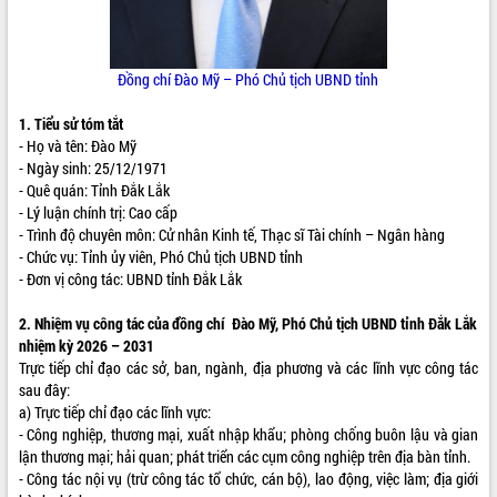
ĐIỂM TIN VĂN BẢN
QUY HOẠCH - KẾ HOẠCH
Đồng chí Đào Mỹ – Phó Chủ tịch UBND tỉnh
1. Tiểu sử tóm tắt
- Họ và tên: Đào Mỹ
- Ngày sinh: 25/12/1971
- Quê quán: Tỉnh Đắk Lắk
- Lý luận chính trị: Cao cấp
- Trình độ chuyên môn: Cử nhân Kinh tế, Thạc sĩ Tài chính – Ngân hàng
- Chức vụ: Tỉnh ủy viên
,
Phó Chủ tịch UBND tỉnh
- Đơn vị công tác: UBND tỉnh Đắk Lắk
2. Nhiệm vụ công tác của đồng chí Đào Mỹ, Phó Chủ tịch UBND tỉnh Đắk Lắk
nhiệm kỳ 2026 – 2031
Trực tiếp chỉ đạo các sở, ban, ngành, địa phương và các lĩnh vực công tác
sau đây:
a) Trực tiếp chỉ đạo các lĩnh vực:
- Công nghiệp, thương mại, xuất nhập khẩu; phòng chống buôn lậu và gian
lận thương mại; hải quan; phát triển các cụm công nghiệp trên địa bàn tỉnh.
- Công tác nội vụ (trừ công tác tổ chức, cán bộ), lao động, việc làm; địa giới