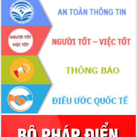
đấu có 77% xã đạt chuẩn nông thôn
mới
Chuyển đổi số 'mở đường' cho nông
nghiệp Đắk Lắk tăng trưởng bứt phá
Triển khai đồng bộ đo đạc, lập hồ sơ
địa chính, hoàn thiện cơ sở dữ liệu đất
đai
Ứng dụng sinh trắc học - Bước tiến
trong hành trình chuyển đổi số tại Đắk
Lắk
Đắk Lắk nâng cao hiệu quả công tác
Đảng từ Sổ tay đảng viên điện tử
Đắk Lắk đẩy mạnh nuôi biển công
nghệ, hướng tới phát triển thủy sản
bền vững
Tập huấn nâng cao năng lực triển khai
chuyển đổi số cho cán bộ, công chức
cấp xã
Đắk Lắk phát động hưởng ứng Ngày
Quyền của người tiêu dùng Việt Nam
2026