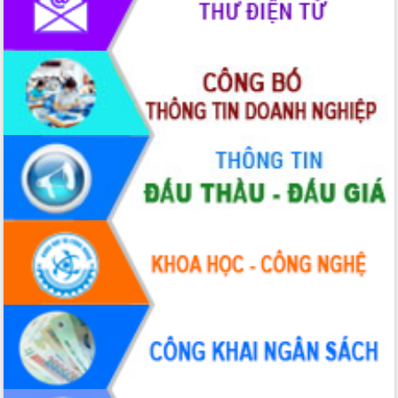
du khách thông qua Hệ thống cơ sở dữ
liệu và Bản đồ số
Tập huấn ứng dụng trí tuệ nhân tạo (AI)
trong thương mại điện tử năm 2026
Đoàn đại biểu Quốc hội tỉnh Đắk Lắk
trao đổi thông tin trước Kỳ họp thứ
nhất, Quốc hội khóa XVI
Quyết liệt cải cách hành chính, khơi
thông nguồn lực phát triển
Nâng cao hiệu lực, hiệu quả HĐND
tỉnh thông qua hiện đại hóa hành chính
Xã Ea Phê gắn cải cách hành chính với
chuyển đổi số
Phó Chủ tịch Thường trực UBND tỉnh
Hồ Thị Nguyên Thảo làm việc tại Trung
tâm Phục vụ hành chính công xã Ea
Phê
Xây dựng nền hành chính số đồng
hành cùng nông dân dân, doanh nghiệp
Giai đoạn 2026-2030, Đắk Lắk phấn