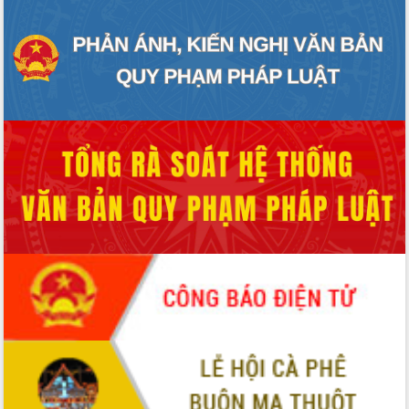
hiện nhiệm vụ quản lý tài sản công
hàng tuần
Tháo gỡ những vướng mắc, đẩy mạnh
công tác cải cách thủ tục hành chính
tại Trung tâm Phục vụ hành chính
công tỉnh
Đắk Lắk: Tôn vinh 46 giải pháp tại Hội
thi Sáng tạo Kỹ thuật 2024 - 2025
Đắk Lắk rà soát, điều chỉnh Đề án 190
về phát triển nuôi trồng thủy sản
Phó Chủ tịch UBND tỉnh Đắk Lắk
Trương Công Thái kiểm tra thực địa
Dự án cao tốc Khánh Hòa - Buôn Ma
Thuột
Định vị cà phê Việt Nam như một “di
sản sống” trong dòng chảy toàn cầu
Xây dựng nông thôn mới: Nâng cao đời
sống người dân từ những mô hình thiết
thực
Quyết liệt tháo gỡ vướng mắc, đẩy