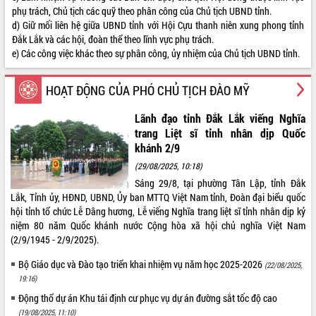
phụ trách, Chủ tịch các quỹ theo phân công của Chủ tịch UBND tỉnh.
Rà soát, hoàn thiện hệ thống thiết chế
d) Giữ mối liên hệ giữa UBND tỉnh với Hội Cựu thanh niên xung phong tỉnh
văn hóa, thể thao đáp ứng yêu cầu
Đắk Lắk và các hội, đoàn thể theo lĩnh vực phụ trách.
phát triển mới
e) Các công việc khác theo sự phân công, ủy nhiệm của Chủ tịch UBND tỉnh.
Thường trực HĐND tỉnh Đắk Lắk gặp
THỐNG KÊ TRUY CẬP
mặt Đoàn chuyên gia y tế TP. Hồ Chí
HOẠT ĐỘNG CỦA PHÓ CHỦ TỊCH ĐÀO MỸ
Minh
Hôm nay:
19888
Lễ truy điệu và an táng hài cốt liệt sĩ
Tất cả:
66133002
Lãnh đạo tỉnh Đắk Lắk viếng Nghĩa
tại Nghĩa trang Liệt sĩ xã Sơn Hòa
trang Liệt sĩ tỉnh nhân dịp Quốc
Bàn giải pháp tháo gỡ khó khăn trong
khánh 2/9
xuất khẩu sầu riêng và triển khai quy
(29/08/2025, 10:18)
định EUDR
Sáng 29/8, tại phường Tân Lập, tỉnh Đắk
Thứ trưởng Bộ Nông nghiệp và Môi
Lắk, Tỉnh ủy, HĐND, UBND, Ủy ban MTTQ Việt Nam tỉnh, Đoàn đại biểu quốc
trường Nguyễn Hoàng Hiệp khảo sát
hội tỉnh tổ chức Lễ Dâng hương, Lễ viếng Nghĩa trang liệt sĩ tỉnh nhân dịp kỷ
vùng trồng và doanh nghiệp đóng gói
niệm 80 năm Quốc khánh nước Cộng hòa xã hội chủ nghĩa Việt Nam
sầu riêng tại Đắk Lắk
(2/9/1945 - 2/9/2025).
Trình diễn nghệ thuật chế biến các
món ăn từ sầu riêng
Bộ Giáo dục và Đào tạo triển khai nhiệm vụ năm học 2025-2026
(22/08/2025,
Đắk Lắk công bố Quy hoạch và xúc
19:16)
tiến đầu tư tỉnh
Động thổ dự án Khu tái định cư phục vụ dự án đường sắt tốc độ cao
Ngành cá ngừ Đắk Lắk chủ động thích
(19/08/2025, 11:10)