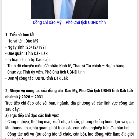
ĐIỂM TIN VĂN BẢN
QUY HOẠCH - KẾ HOẠCH
Đồng chí Đào Mỹ – Phó Chủ tịch UBND tỉnh
1. Tiểu sử tóm tắt
- Họ và tên: Đào Mỹ
- Ngày sinh: 25/12/1971
- Quê quán: Tỉnh Đắk Lắk
- Lý luận chính trị: Cao cấp
- Trình độ chuyên môn: Cử nhân Kinh tế, Thạc sĩ Tài chính – Ngân hàng
- Chức vụ: Tỉnh ủy viên
,
Phó Chủ tịch UBND tỉnh
- Đơn vị công tác: UBND tỉnh Đắk Lắk
2. Nhiệm vụ công tác của đồng chí Đào Mỹ, Phó Chủ tịch UBND tỉnh Đắk Lắk
nhiệm kỳ 2026 – 2031
Trực tiếp chỉ đạo các sở, ban, ngành, địa phương và các lĩnh vực công tác
sau đây:
a) Trực tiếp chỉ đạo các lĩnh vực:
- Công nghiệp, thương mại, xuất nhập khẩu; phòng chống buôn lậu và gian
lận thương mại; hải quan; phát triển các cụm công nghiệp trên địa bàn tỉnh.
- Công tác nội vụ (trừ công tác tổ chức, cán bộ), lao động, việc làm; địa giới