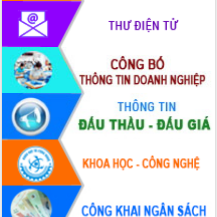
du khách thông qua Hệ thống cơ sở dữ
liệu và Bản đồ số
Tập huấn ứng dụng trí tuệ nhân tạo (AI)
trong thương mại điện tử năm 2026
Đoàn đại biểu Quốc hội tỉnh Đắk Lắk
trao đổi thông tin trước Kỳ họp thứ
nhất, Quốc hội khóa XVI
Quyết liệt cải cách hành chính, khơi
thông nguồn lực phát triển
Nâng cao hiệu lực, hiệu quả HĐND
tỉnh thông qua hiện đại hóa hành chính
Xã Ea Phê gắn cải cách hành chính với
chuyển đổi số
Phó Chủ tịch Thường trực UBND tỉnh
Hồ Thị Nguyên Thảo làm việc tại Trung
tâm Phục vụ hành chính công xã Ea
Phê
Xây dựng nền hành chính số đồng
hành cùng nông dân dân, doanh nghiệp
Giai đoạn 2026-2030, Đắk Lắk phấn