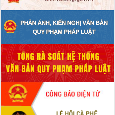
hiện nhiệm vụ quản lý tài sản công
hàng tuần
Tháo gỡ những vướng mắc, đẩy mạnh
công tác cải cách thủ tục hành chính
tại Trung tâm Phục vụ hành chính
công tỉnh
Đắk Lắk: Tôn vinh 46 giải pháp tại Hội
thi Sáng tạo Kỹ thuật 2024 - 2025
Đắk Lắk rà soát, điều chỉnh Đề án 190
về phát triển nuôi trồng thủy sản
Phó Chủ tịch UBND tỉnh Đắk Lắk
Trương Công Thái kiểm tra thực địa
Dự án cao tốc Khánh Hòa - Buôn Ma
Thuột
Định vị cà phê Việt Nam như một “di
sản sống” trong dòng chảy toàn cầu
Xây dựng nông thôn mới: Nâng cao đời
sống người dân từ những mô hình thiết
thực
Quyết liệt tháo gỡ vướng mắc, đẩy