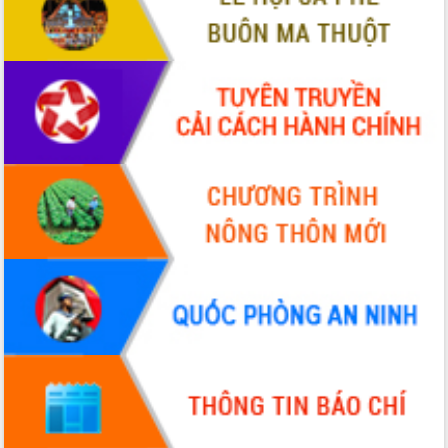
nhanh tiến độ các dự án trọng điểm
trong Khu kinh tế Nam Phú Yên
Hòn Yến phát triển du lịch gắn với bảo
tồn biển
Lấy ý kiến điều chỉnh Quy hoạch tỉnh
Đắk Lắk thời kỳ 2021-2030, tầm nhìn
đến năm 2050
Phát động chiến dịch 30 ngày đêm
giải phóng mặt bằng Tuyến đường bộ
ven biển
Đắk Lắk nỗ lực thúc đẩy tăng trưởng
kinh tế từ 10% trở lên trong Quý
II/2026
Đắk Lắk ký kết thỏa thuận hợp tác về
chuyển đổi số giai đoạn 2026 – 2030
với Tập đoàn Bưu chính Viễn thông
Việt Nam
Thứ trưởng Bộ Y tế làm việc với tỉnh
Đắk Lắk về phát triển nhân lực y tế
cho trạm y tế cấp xã
Du lịch Đắk Lắk nâng tầm trải nghiệm