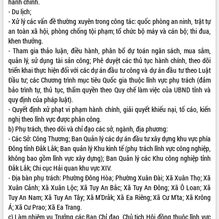
hành chính.
- Du lịch;
VIDEO
- Xử lý các vấn đề thường xuyên trong công tác: quốc phòng an ninh, trật tự
Loading the player...
an toàn xã hội, phòng chống tội phạm; tổ chức bộ máy và cán bộ; thi đua,
khen thưởng.
Trailer Lễ hội Sầu riêng Đắk Lắk năm
- Tham gia thảo luận, điều hành, phân bổ dự toán ngân sách, mua sắm,
2026
quản lý, sử dụng tài sản công; Phê duyệt các thủ tục hành chính, theo dõi
Khám bệnh, cấp phát thuốc miễn phí
triển khai thực hiện đối với các dự án đầu tư công và dự án đầu tư theo Luật
và tặng quà người dân xã Cư Pui
Đầu tư; các Chương trình mục tiêu Quốc gia thuộc lĩnh vực phụ trách (đảm
bảo trình tự, thủ tục, thẩm quyền theo Quy chế làm việc của UBND tỉnh và
Hội nghị UBND tỉnh Đắk Lắk thường kỳ
quy định của pháp luật).
tháng 7/2026
- Quyết định xử phạt vi phạm hành chính, giải quyết khiếu nại, tố cáo, kiến
Lễ truy tặng danh hiệu “Bà Mẹ Việt
nghị theo lĩnh vực được phân công.
ALBUM ẢNH
Nam Anh hùng” và trao Huân chương
b) Phụ trách, theo dõi và chỉ đạo các sở, ngành, địa phương:
Lao động
- Các Sở: Công Thương; Ban Quản lý các dự án đầu tư xây dựng khu vực phía
UBND tỉnh Đắk Lắk triển khai nhiệm
Đông tỉnh Đắk Lắk; Ban quản lý Khu kinh tế (phụ trách lĩnh vực công nghiệp,
vụ 6 tháng cuối năm 2026
không bao gồm lĩnh vực xây dựng); Ban Quản lý các Khu công nghiệp tỉnh
Kỳ họp thứ Hai, Hội đồng nhân dân
Đắk Lắk; Chi cục Hải quan khu vực XIV.
tỉnh khóa XI quyết nghị nhiều nội dung
- Địa bàn phụ trách: Phường Đông Hòa; Phường Xuân Đài; Xã Xuân Thọ; Xã
quan trọng
Xuân Cảnh; Xã Xuân Lộc; Xã Tuy An Bắc; Xã Tuy An Đông; Xã Ô Loan; Xã
Tuy An Nam; Xã Tuy An Tây; Xã M'Dråk; Xã Ea Riêng; Xã Cư M'ta; Xã Krông
Bí thư Tỉnh ủy Lương Nguyễn Minh
Á; Xã Cư Prao; Xã Ea Trang.
Triết thăm, tặng quà người có công với
c) Làm nhiệm vụ Trưởng các Ban Chỉ đạo, Chủ tịch Hội đồng thuộc lĩnh vực
cách mạng
LIÊN KẾT WEB