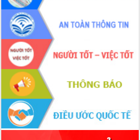
đấu có 77% xã đạt chuẩn nông thôn
mới
Chuyển đổi số 'mở đường' cho nông
nghiệp Đắk Lắk tăng trưởng bứt phá
Triển khai đồng bộ đo đạc, lập hồ sơ
địa chính, hoàn thiện cơ sở dữ liệu đất
đai
Ứng dụng sinh trắc học - Bước tiến
trong hành trình chuyển đổi số tại Đắk
Lắk
Đắk Lắk nâng cao hiệu quả công tác
Đảng từ Sổ tay đảng viên điện tử
Đắk Lắk đẩy mạnh nuôi biển công
nghệ, hướng tới phát triển thủy sản
bền vững
Tập huấn nâng cao năng lực triển khai
chuyển đổi số cho cán bộ, công chức
cấp xã
Đắk Lắk phát động hưởng ứng Ngày
Quyền của người tiêu dùng Việt Nam
2026