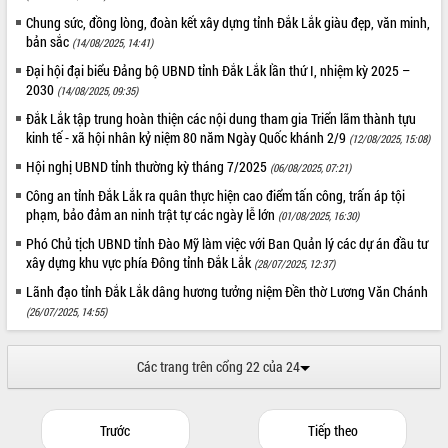
ứng để giữ vững thị trường xuất khẩu
Chung sức, đồng lòng, đoàn kết xây dựng tỉnh Đắk Lắk giàu đẹp, văn minh,
Diễn đàn Kinh tế tư nhân Việt Nam đột
bản sắc
(14/08/2025, 14:41)
phá cơ chế - Hợp tác công tư
Đại hội đại biểu Đảng bộ UBND tỉnh Đắk Lắk lần thứ I, nhiệm kỳ 2025 –
Đề án 06 tạo bước ngoặt đột phá trong
2030
(14/08/2025, 09:35)
cải cách hành chính tỉnh Đắk Lắk
Đắk Lắk tập trung hoàn thiện các nội dung tham gia Triển lãm thành tựu
Kết nối tour, đẩy mạnh chuyển đổi số
kinh tế - xã hội nhân kỷ niệm 80 năm Ngày Quốc khánh 2/9
(12/08/2025, 15:08)
để phát triển du lịch Đắk Lắk
Hội nghị UBND tỉnh thường kỳ tháng 7/2025
(06/08/2025, 07:21)
Khởi động Dự án Đầu tư xây dựng hạ
tầng kỹ thuật Cụm công nghiệp Tân
Công an tỉnh Đắk Lắk ra quân thực hiện cao điểm tấn công, trấn áp tội
Tiến
phạm, bảo đảm an ninh trật tự các ngày lễ lớn
(01/08/2025, 16:30)
Gặp mặt các cơ quan báo chí nhân Kỷ
Phó Chủ tịch UBND tỉnh Đào Mỹ làm việc với Ban Quản lý các dự án đầu tư
niệm 101 năm Ngày Báo chí Cách
xây dựng khu vực phía Đông tỉnh Đắk Lắk
(28/07/2025, 12:37)
mạng Việt Nam
Lãnh đạo tỉnh Đắk Lắk dâng hương tưởng niệm Đền thờ Lương Văn Chánh
Đắk Lắk sơ kết 4 năm triển khai thực
(26/07/2025, 14:55)
hiện Đề án 06 của Chính phủ
Họp báo thông tin về Hội nghị Công bố
Quy hoạch và Xúc tiến đầu tư tỉnh Đắk
Các trang trên cổng 22 của 24
Lắk
Khơi thông điểm nghẽn, đẩy nhanh
giải ngân vốn khắc phục thiên tai
Trước
Tiếp theo