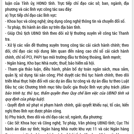
luận của Tỉnh ủy, HĐND tỉnh. Trực tiếp chỉ đạo các sở, ban, ngành, địa
VIDEO
phương và các lĩnh vực công tác sau đây:
a) Trực tiếp chỉ đạo các lĩnh vực:
Không có file video nào để phát.
- Khoa học và công nghệ; ứng dụng công nghệ thông tin và chuyển đổi số.
- Tư pháp, thi hành án dân sự trên địa bàn tỉnh.
ALBUM ẢNH
- Giúp Chủ tịch UBND tỉnh theo dõi xử lý thường xuyên về công tác Thanh
tra.
- Xử lý các vấn đề thường xuyên trong công tác cải cách hành chính; theo
dõi, chỉ đạo các nội dung liên quan đến nâng cao chỉ số cải cách hành
chính, chỉ số PCI, PAPI tạo môi trường đầu tư thông thoáng, lành mạnh;
- Ngân hàng, Kho bạc Nhà nước, thuế; bảo hiểm xã hội.
- Tham gia thảo luận, điều hành, phân bổ dự toán ngân sách, mua sắm,
quản lý, sử dụng tài sản công; Phê duyệt các thủ tục hành chính, theo dõi
triển khai thực hiện đối với các dự án đầu tư công và dự án đầu tư theo Luật
Đầu tư; các Chương trình mục tiêu Quốc gia thuộc lĩnh vực phụ trách
(đảm
LIÊN KẾT WEB
bảo trình tự, thủ tục, thẩm quyền theo Quy chế làm việc của UBND tỉnh và
quy định của pháp luật).
- Quyết định xử phạt vi phạm hành chính, giải quyết khiếu nại, tố cáo, kiến
nghị theo lĩnh vực được phân công.
b) Phụ trách, theo dõi và chỉ đạo các sở, ngành, địa phương:
THỐNG KÊ TRUY CẬP
- Các Sở: Khoa học và Công nghệ, Tư pháp, Văn phòng UBND tỉnh; Cục Thi
hành án dân sự tỉnh; Ngân hàng Nhà nước khu vực 11 và các Ngân hàng
Hôm nay:
23022