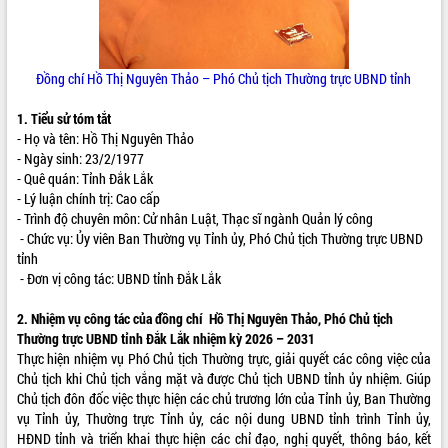
ĐIỂM TIN VĂN BẢN
QUY HOẠCH - KẾ HOẠCH
Đồng chí Hồ Thị Nguyên Thảo – Phó Chủ tịch Thường trực UBND tỉnh
1. Tiểu sử tóm tắt
- Họ và tên: Hồ Thị Nguyên Thảo
- Ngày sinh: 23/2/1977
- Quê quán: Tỉnh Đắk Lắk
- Lý luận chính trị: Cao cấp
- Trình độ chuyên môn: Cử nhân Luật, Thạc sĩ ngành Quản lý công
- Chức vụ: Ủy viên Ban Thường vụ Tỉnh ủy, Phó Chủ tịch Thường trực UBND
tỉnh
- Đơn vị công tác: UBND tỉnh Đắk Lắk
2. Nhiệm vụ công tác của đồng chí Hồ Thị Nguyên Thảo, Phó Chủ tịch
Thường trực
UBND tỉnh Đắk Lắk nhiệm kỳ 2026 – 2031
Thực hiện nhiệm vụ Phó Chủ tịch Thường trực, giải quyết các công việc của
Chủ tịch khi Chủ tịch vắng mặt và được Chủ tịch UBND tỉnh ủy nhiệm. Giúp
Chủ tịch đôn đốc việc thực hiện các chủ trương lớn của Tỉnh ủy, Ban Thường
vụ Tỉnh ủy, Thường trực Tỉnh ủy, các nội dung UBND tỉnh trình Tỉnh ủy,
HĐND tỉnh và triển khai thực hiện các chỉ đạo, nghị quyết, thông báo, kết