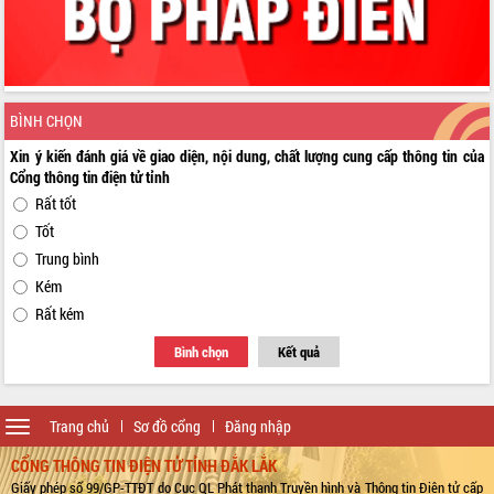
BÌNH CHỌN
Xin ý kiến đánh giá về giao diện, nội dung, chất lượng cung cấp thông tin của
Cổng thông tin điện tử tỉnh
Rất tốt
Tốt
Trung bình
Kém
Rất kém
Bình chọn
Kết quả
Toggle
Trang chủ
Sơ đồ cổng
Đăng nhập
navigation
CỔNG THÔNG TIN ĐIỆN TỬ TỈNH ĐẮK LẮK
Giấy phép số 99/GP-TTĐT do Cục QL Phát thanh Truyền hình và Thông tin Điện tử cấp