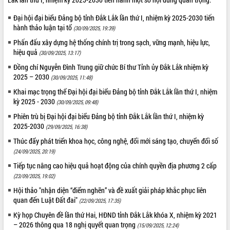
Đại hội đại biểu Đảng bộ tỉnh Đắk Lắk lần thứ I, nhiệm kỳ 2025-2030 tiến
hành thảo luận tại tổ
(30/09/2025, 19:39)
Phấn đấu xây dựng hệ thống chính trị trong sạch, vững mạnh, hiệu lực,
hiệu quả
(30/09/2025, 13:17)
Đồng chí Nguyễn Đình Trung giữ chức Bí thư Tỉnh ủy Đắk Lắk nhiệm kỳ
2025 – 2030
(30/09/2025, 11:48)
Khai mạc trọng thể Đại hội đại biểu Đảng bộ tỉnh Đắk Lắk lần thứ I, nhiệm
kỳ 2025 - 2030
(30/09/2025, 09:48)
Phiên trù bị Đại hội đại biểu Đảng bộ tỉnh Đắk Lắk lần thứ I, nhiệm kỳ
2025-2030
(29/09/2025, 16:38)
Thúc đẩy phát triển khoa học, công nghệ, đổi mới sáng tạo, chuyển đổi số
(24/09/2025, 20:19)
Tiếp tục nâng cao hiệu quả hoạt động của chính quyền địa phương 2 cấp
(23/09/2025, 19:02)
Hội thảo "nhận diện “điểm nghẽn” và đề xuất giải pháp khắc phục liên
quan đến Luật Đất đai"
(22/09/2025, 17:35)
Kỳ họp Chuyên đề lần thứ Hai, HĐND tỉnh Đắk Lắk khóa X, nhiệm kỳ 2021
– 2026 thông qua 18 nghị quyết quan trọng
(15/09/2025, 12:24)