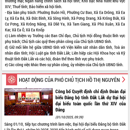
thương mại; Ngân hàng chính sách xã hội tỉnh; Kho bạc Nhà nước khu vực
Tất cả:
65999164
XIV; Thuế tỉnh; Bảo hiểm xã hội tỉnh.
- Địa bàn phụ trách: Phường Buôn Hồ, Phường Cư Bao, Xã Ea Drông, Xã Ea
Ly, Xã Ea Bá, Xã Đức Bình, Xã Sông Hinh, Xã Pơng Drang, Xã Krông Búk, Xã
Cư Pơng, Xã Krông Năng, Xã Dliê Ya, Xã Tam Giang, Xã Phú Xuân, Xã Ea
Kar, Xã Ea Ô, Xã Ea Knốp
c) Làm nhiệm vụ Trưởng các Ban Chỉ đạo, Chủ tịch Hội đồng thuộc lĩnh vực
phụ trách; Chủ tịch các quỹ theo phân công của Chủ tịch UBND tỉnh.
d) Giữ mối liên hệ giữa UBND tỉnh với Viện kiểm sát nhân dân tỉnh, Toà án
nhân dân tỉnh; Hội Luật gia tỉnh Đắk Lắk; Liên hiệp các Hội Khoa học và Kỹ
thuật tỉnh Đắk Lắk và các hội, đoàn thể theo lĩnh vực phụ trách.
e) Các công việc khác theo sự phân công, ủy nhiệm của Chủ tịch UBND tỉnh.
HOẠT ĐỘNG CỦA PHÓ CHỦ TỊCH HỒ THỊ NGUYÊN
THẢO
Công bố Quyết định chỉ định Đoàn đại
biểu Đảng bộ tỉnh Đắk Lắk dự Đại hội
đại biểu toàn quốc lần thứ XIV của
Đảng
(01/10/2025, 09:39)
Sáng 01/10, tiếp tục chương trình làm việc, Đại hội đại biểu Đảng bộ tỉnh Đắk
Lắk lần thứ I, nhiệm kỳ 2025-2030 tiến hành một số nội dung quan trọng.