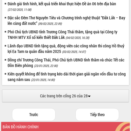
Đánh giá tình hình, kết quả triển khai thực hiện Đề án 06 trên địa bàn
(27/02/2025, 11:08)
Đặc sắc Đêm Thơ Nguyên Tiêu và Chương trình nghệ thuật “Đắk Lắk – Bay
lên cùng đất nước”
(09/02/2025, 22:09)
Phó Chủ tịch UBND tỉnh Trương Công Thái thăm, tặng quà tại Công ty
TNHH MTV Xổ số kiến thiết Đắk Lắk
(04/02/2025, 16:28)
Lãnh đạo UBND tỉnh tặng quà, động viên các công nhân thi công Hồ thuỷ
lợi Ea Tam ra quân đầu năm 2025
(03/02/2025, 14:07)
Đồng chí Trương Công Thái, Phó Chủ tịch UBND tỉnh thăm và chúc Tết các
Đồn Biên phòng
(23/01/2025, 22:00)
Kiên quyết không để tình trạng kéo dài thời gian giải ngân vốn đầu tư công
sang năm sau
(22/01/2025, 14:00)
Các trang trên cổng 26 của 28
Trước
Tiếp theo
BẢN ĐỒ HÀNH CHÍNH