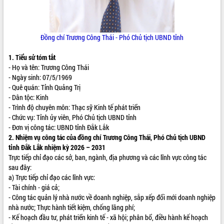
ĐIỂM TIN VĂN BẢN
QUY HOẠCH - KẾ HOẠCH
Đồng chí
Trương Công Thái
- Phó Chủ tịch UBND tỉnh
1. Tiểu sử tóm tắt
- Họ và tên:
Trương Công Thái
- Ngày sinh: 07/5/1969
- Quê quán: Tỉnh Quảng Trị
- Dân tộc: Kinh
- Trình độ chuyên môn: Thạc sỹ Kinh tế phát triển
- Chức vụ: Tỉnh ủy viên,
Phó Chủ tịch UBND tỉnh
- Đơn vị công tác:
UBND tỉnh Đắk Lắk
2. Nhiệm vụ công tác của đồng chí
Trương Công Thái
,
Phó Chủ tịch UBND
tỉnh Đắk Lắk nhiệm kỳ 2026 – 2031
Trực tiếp chỉ đạo các sở, ban, ngành, địa phương và các lĩnh vực công tác
sau đây:
a) Trực tiếp chỉ đạo các lĩnh vực:
- Tài chính - giá cả;
- Công tác quản lý nhà nước về doanh nghiệp, sắp xếp đổi mới doanh nghiệp
nhà nước; Thực hành tiết kiệm, chống lãng phí;
- Kế hoạch đầu tư, phát triển kinh tế - xã hội; phân bổ, điều hành kế hoạch