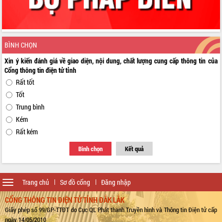
BÌNH CHỌN
Xin ý kiến đánh giá về giao diện, nội dung, chất lượng cung cấp thông tin của
Cổng thông tin điện tử tỉnh
Rất tốt
Tốt
Trung bình
Kém
Rất kém
Bình chọn
Kết quả
Toggle
Trang chủ
Sơ đồ cổng
Đăng nhập
navigation
CỔNG THÔNG TIN ĐIỆN TỬ TỈNH ĐẮK LẮK
Giấy phép số 99/GP-TTĐT do Cục QL Phát thanh Truyền hình và Thông tin Điện tử cấp
ngày 14/05/2010