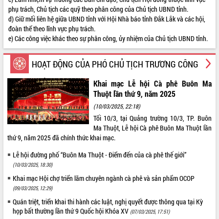
Tất cả:
66026881
phụ trách, Chủ tịch các quỹ theo phân công của Chủ tịch UBND tỉnh.
d) Giữ mối liên hệ giữa UBND tỉnh với Hội Nhà báo tỉnh Đắk Lắk và các hội,
đoàn thể theo lĩnh vực phụ trách.
e) Các công việc khác theo sự phân công, ủy nhiệm của Chủ tịch UBND tỉnh.
HOẠT ĐỘNG CỦA PHÓ CHỦ TỊCH TRƯƠNG CÔNG
THÁI
Khai mạc Lễ hội Cà phê Buôn Ma
Thuột lần thứ 9, năm 2025
(10/03/2025, 22:18)
Tối 10/3, tại Quảng trường 10/3, TP. Buôn
Ma Thuột, Lễ hội Cà phê Buôn Ma Thuột lần
thứ 9, năm 2025 đã chính thức khai mạc.
Lễ hội đường phố “Buôn Ma Thuột - Điểm đến của cà phê thế giới”
(10/03/2025, 18:30)
Khai mạc Hội chợ triển lãm chuyên ngành cà phê và sản phẩm OCOP
(09/03/2025, 12:29)
Quán triệt, triển khai thi hành các luật, nghị quyết được thông qua tại Kỳ
họp bất thường lần thứ 9 Quốc hội Khóa XV
(07/03/2025, 17:51)