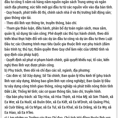
đầu tư công 5 năm và hàng năm nguồn ngân sách Trung ương và ngân
sách địa phương; xúc tiến mời gọi đầu tư từ các nguồn vốn vào địa bàn tỉnh.
VIDEO
- Quy hoạch, phát triển đô thị, chính sách nhà ở và thị trường bất động sản;
Không có file video nào để phát.
giao thông vận tải.
- Theo dõi lĩnh vực thông tin, truyền thông, báo chí.
- Tham gia thảo luận, điều hành, phân bổ dự toán ngân sách, mua sắm,
ALBUM ẢNH
quản lý, sử dụng tài sản công; Phê duyệt các thủ tục hành chính, theo dõi
triển khai thực hiện đối với các dự án đầu tư công và dự án đầu tư theo Luật
Đầu tư; các Chương trình mục tiêu Quốc gia thuộc lĩnh vực phụ trách (đảm
bảo trình tự, thủ tục, thẩm quyền theo Quy chế làm việc của UBND tỉnh và
quy định của pháp luật).
- Quyết định xử phạt vi phạm hành chính, giải quyết khiếu nại, tố cáo, kiến
nghị theo lĩnh vực được phân công.
b) Phụ trách, theo dõi và chỉ đạo các sở, ngành, địa phương:
- Các đơn vị: Sở Xây dựng; Sở Tài chính; Ban quản lý Khu kinh tế (phụ trách
lĩnh vực xây dựng, không bao gồm lĩnh vực công nghiệp); Ban Quản lý Đầu
LIÊN KẾT WEB
tư xây dựng công trình giao thông, nông nghiệp và phát triển nông thôn tỉnh
Đắk Lắk; Thống kê tỉnh; các cơ quan thông tấn, báo chí, truyền hình.
- Địa bàn phụ trách: xã Tây Hòa, xã Hòa Thịnh, xã Hòa Mỹ, xã Sơn Thành, xã
Ea Wer, xã Ea Nuôl, xã Buôn Đôn, xã Ea Kiết, xã Ea M'Droh, xã Quảng Phú,
THỐNG KÊ TRUY CẬP
xã Cuôr Đăng, xã Cư M'gar, xã Ea Tul, xã Ea Khal, xã Ea Drăng, xã Ea Wy, xã
Ea Hiao, xã Ea H'leo.
Hôm nay:
14141
c) Làm nhiệm vụ Trưởng các Ban Chỉ đạo, Chủ tịch Hội đồng thuộc lĩnh vực