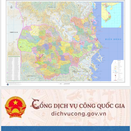
doanh nghiệp nhà nước
Hội nghị triển khai kết nối mạng
truyền số liệu chuyên dùng phục vụ cơ
quan Đảng, Nhà nước
Lễ phát động chuỗi hoạt động chung
tay làm sạch môi trường
Xã Ea Kar bước chuyển mình trong
công tác cải cách hành chính mô hình
mới
UBND tỉnh họp báo định kỳ tháng 4
năm 2026
Hội thảo khoa học “Giải pháp thúc đẩy
phát triển nền kinh tế xanh tại tỉnh
Đắk Lắk”
Tăng cường giám sát, đôn đốc thực
hiện nhiệm vụ quản lý tài sản công
hàng tuần
Tháo gỡ những vướng mắc, đẩy mạnh
công tác cải cách thủ tục hành chính
tại Trung tâm Phục vụ hành chính
công tỉnh