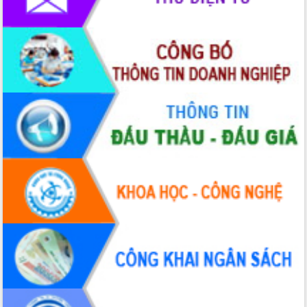
nhất, Quốc hội khóa XVI
Quyết liệt cải cách hành chính, khơi
thông nguồn lực phát triển
Nâng cao hiệu lực, hiệu quả HĐND
tỉnh thông qua hiện đại hóa hành chính
Xã Ea Phê gắn cải cách hành chính với
chuyển đổi số
Phó Chủ tịch Thường trực UBND tỉnh
Hồ Thị Nguyên Thảo làm việc tại Trung
tâm Phục vụ hành chính công xã Ea
Phê
Xây dựng nền hành chính số đồng
hành cùng nông dân dân, doanh nghiệp
Giai đoạn 2026-2030, Đắk Lắk phấn
đấu có 77% xã đạt chuẩn nông thôn
mới
Chuyển đổi số 'mở đường' cho nông
nghiệp Đắk Lắk tăng trưởng bứt phá
Triển khai đồng bộ đo đạc, lập hồ sơ
địa chính, hoàn thiện cơ sở dữ liệu đất
đai