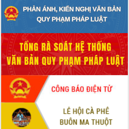
Đắk Lắk: Tôn vinh 46 giải pháp tại Hội
thi Sáng tạo Kỹ thuật 2024 - 2025
Đắk Lắk rà soát, điều chỉnh Đề án 190
về phát triển nuôi trồng thủy sản
Phó Chủ tịch UBND tỉnh Đắk Lắk
Trương Công Thái kiểm tra thực địa
Dự án cao tốc Khánh Hòa - Buôn Ma
Thuột
Định vị cà phê Việt Nam như một “di
sản sống” trong dòng chảy toàn cầu
Xây dựng nông thôn mới: Nâng cao đời
sống người dân từ những mô hình thiết
thực
Quyết liệt tháo gỡ vướng mắc, đẩy
nhanh tiến độ các dự án trọng điểm
trong Khu kinh tế Nam Phú Yên
Hòn Yến phát triển du lịch gắn với bảo
tồn biển
Lấy ý kiến điều chỉnh Quy hoạch tỉnh
Đắk Lắk thời kỳ 2021-2030, tầm nhìn