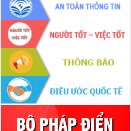
Ứng dụng sinh trắc học - Bước tiến
trong hành trình chuyển đổi số tại Đắk
Lắk
Đắk Lắk nâng cao hiệu quả công tác
Đảng từ Sổ tay đảng viên điện tử
Đắk Lắk đẩy mạnh nuôi biển công
nghệ, hướng tới phát triển thủy sản
bền vững
Tập huấn nâng cao năng lực triển khai
chuyển đổi số cho cán bộ, công chức
cấp xã
Đắk Lắk phát động hưởng ứng Ngày
Quyền của người tiêu dùng Việt Nam
2026
Đẩy mạnh cải cách hành chính, quyết
tâm đạt được mục tiêu tăng trưởng
hai con số trong năm 2026
Tổ chức trang trọng Lễ hội Đền thờ
Lương Văn Chánh năm 2026
Phó Bí thư Tỉnh ủy Đắk Lắk Đỗ Hữu