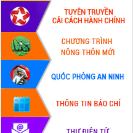
đến năm 2050
Phát động chiến dịch 30 ngày đêm
giải phóng mặt bằng Tuyến đường bộ
ven biển
Đắk Lắk nỗ lực thúc đẩy tăng trưởng
kinh tế từ 10% trở lên trong Quý
II/2026
Đắk Lắk ký kết thỏa thuận hợp tác về
chuyển đổi số giai đoạn 2026 – 2030
với Tập đoàn Bưu chính Viễn thông
Việt Nam
Thứ trưởng Bộ Y tế làm việc với tỉnh
Đắk Lắk về phát triển nhân lực y tế
cho trạm y tế cấp xã
Du lịch Đắk Lắk nâng tầm trải nghiệm
du khách thông qua Hệ thống cơ sở dữ
liệu và Bản đồ số
Tập huấn ứng dụng trí tuệ nhân tạo (AI)
trong thương mại điện tử năm 2026
Đoàn đại biểu Quốc hội tỉnh Đắk Lắk
trao đổi thông tin trước Kỳ họp thứ