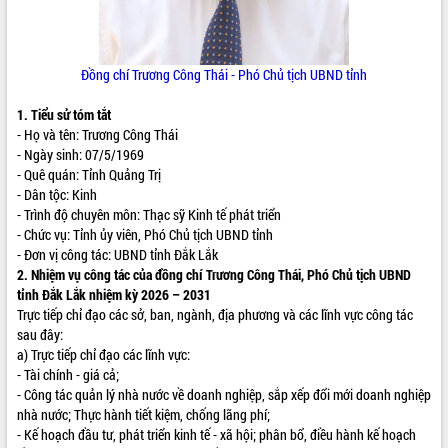
ĐIỂM TIN VĂN BẢN
QUY HOẠCH - KẾ HOẠCH
Đồng chí
Trương Công Thái
- Phó Chủ tịch UBND tỉnh
1. Tiểu sử tóm tắt
- Họ và tên:
Trương Công Thái
- Ngày sinh: 07/5/1969
- Quê quán: Tỉnh Quảng Trị
- Dân tộc: Kinh
- Trình độ chuyên môn: Thạc sỹ Kinh tế phát triển
- Chức vụ: Tỉnh ủy viên,
Phó Chủ tịch UBND tỉnh
- Đơn vị công tác:
UBND tỉnh Đắk Lắk
2. Nhiệm vụ công tác của đồng chí
Trương Công Thái
,
Phó Chủ tịch UBND
tỉnh Đắk Lắk nhiệm kỳ 2026 – 2031
Trực tiếp chỉ đạo các sở, ban, ngành, địa phương và các lĩnh vực công tác
sau đây:
a) Trực tiếp chỉ đạo các lĩnh vực:
- Tài chính - giá cả;
- Công tác quản lý nhà nước về doanh nghiệp, sắp xếp đổi mới doanh nghiệp
nhà nước; Thực hành tiết kiệm, chống lãng phí;
- Kế hoạch đầu tư, phát triển kinh tế - xã hội; phân bổ, điều hành kế hoạch