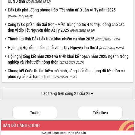
UBND tỉnh
(20/01/2025, 15:32)
để phát triển du lịch Đắk Lắk
Đắk Lắk phát động phong trào "Tết nhân ái" Xuân Ất Tỵ năm 2025
Khởi động Dự án Đầu tư xây dựng hạ
(09/01/2025, 14:00)
tầng kỹ thuật Cụm công nghiệp Tân
Tiến
Công ty Cổ phần Bia Sài Gòn - Miền Trung hỗ trợ 470 triệu đồng cho các
đơn vị dịp Tết Nguyên đán Ất Tỵ 2025
Gặp mặt các cơ quan báo chí nhân Kỷ
(08/01/2025, 19:30)
niệm 101 năm Ngày Báo chí Cách
Thanh tra tỉnh Đắk Lắk triển khai nhiệm vụ năm 2025
(03/01/2025, 19:29)
mạng Việt Nam
Hội nghị Hội đồng điều phối vùng Tây Nguyên lần thứ 4
(03/01/2025, 09:09)
Đắk Lắk sơ kết 4 năm triển khai thực
hiện Đề án 06 của Chính phủ
Hội nghị tổng kết năm 2024 và triển khai kế hoạch năm 2025 ngành Nông
nghiệp và Phát triển nông thôn
(27/12/2024, 20:37)
Họp báo thông tin về Hội nghị Công bố
Quy hoạch và Xúc tiến đầu tư tỉnh Đắk
Chung kết Cuộc thi tìm kiếm mô hình, sáng kiến ứng dụng dữ liệu dân cư
Lắk
phục vụ cải cải hành chỉnh
(27/12/2024, 16:30)
Khơi thông điểm nghẽn, đẩy nhanh
giải ngân vốn khắc phục thiên tai
Các trang trên cổng 27 của 28
HĐND tỉnh thông qua điều chỉnh Quy
hoạch tỉnh thời kỳ 2021-2030
Hội thảo góp ý hồ sơ điều chỉnh quy
Trước
Tiếp theo
hoạch tỉnh Đắk Lắk thời kỳ 2021-2030,
tầm nhìn đến năm 2050
BẢN ĐỒ HÀNH CHÍNH
Nâng cao hiệu quả hoạt động của các