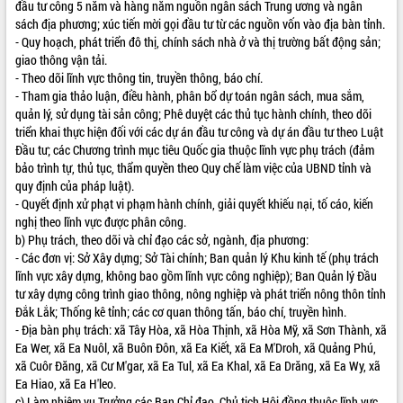
đầu tư công 5 năm và hàng năm nguồn ngân sách Trung ương và ngân
sách địa phương; xúc tiến mời gọi đầu tư từ các nguồn vốn vào địa bàn tỉnh.
VIDEO
- Quy hoạch, phát triển đô thị, chính sách nhà ở và thị trường bất động sản;
Loading the player...
giao thông vận tải.
- Theo dõi lĩnh vực thông tin, truyền thông, báo chí.
Lễ truy tặng danh hiệu “Bà Mẹ Việt
- Tham gia thảo luận, điều hành, phân bổ dự toán ngân sách, mua sắm,
Nam Anh hùng” và trao Huân chương
quản lý, sử dụng tài sản công; Phê duyệt các thủ tục hành chính, theo dõi
Lao động
triển khai thực hiện đối với các dự án đầu tư công và dự án đầu tư theo Luật
UBND tỉnh Đắk Lắk triển khai nhiệm
Đầu tư; các Chương trình mục tiêu Quốc gia thuộc lĩnh vực phụ trách (đảm
vụ 6 tháng cuối năm 2026
bảo trình tự, thủ tục, thẩm quyền theo Quy chế làm việc của UBND tỉnh và
quy định của pháp luật).
Kỳ họp thứ Hai, Hội đồng nhân dân
- Quyết định xử phạt vi phạm hành chính, giải quyết khiếu nại, tố cáo, kiến
tỉnh khóa XI quyết nghị nhiều nội dung
nghị theo lĩnh vực được phân công.
quan trọng
ALBUM ẢNH
b) Phụ trách, theo dõi và chỉ đạo các sở, ngành, địa phương:
Bí thư Tỉnh ủy Lương Nguyễn Minh
- Các đơn vị: Sở Xây dựng; Sở Tài chính; Ban quản lý Khu kinh tế (phụ trách
Triết thăm, tặng quà người có công với
lĩnh vực xây dựng, không bao gồm lĩnh vực công nghiệp); Ban Quản lý Đầu
cách mạng
tư xây dựng công trình giao thông, nông nghiệp và phát triển nông thôn tỉnh
Rà soát, hoàn thiện hệ thống thiết chế
Đắk Lắk; Thống kê tỉnh; các cơ quan thông tấn, báo chí, truyền hình.
văn hóa, thể thao đáp ứng yêu cầu
- Địa bàn phụ trách: xã Tây Hòa, xã Hòa Thịnh, xã Hòa Mỹ, xã Sơn Thành, xã
phát triển mới
Ea Wer, xã Ea Nuôl, xã Buôn Đôn, xã Ea Kiết, xã Ea M'Droh, xã Quảng Phú,
Thường trực HĐND tỉnh Đắk Lắk gặp
xã Cuôr Đăng, xã Cư M'gar, xã Ea Tul, xã Ea Khal, xã Ea Drăng, xã Ea Wy, xã
mặt Đoàn chuyên gia y tế TP. Hồ Chí
Ea Hiao, xã Ea H'leo.
Minh
c) Làm nhiệm vụ Trưởng các Ban Chỉ đạo, Chủ tịch Hội đồng thuộc lĩnh vực
LIÊN KẾT WEB