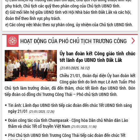
phụ trách, Chủ tịch các quỹ theo phân công của Chủ tịch UBND tỉnh.
Lễ truy điệu và an táng hài cốt liệt sĩ
d) Giữ mối liên hệ giữa UBND tỉnh với Hội Nhà báo tỉnh Đắk Lắk và các hội,
tại Nghĩa trang Liệt sĩ xã Sơn Hòa
đoàn thể theo lĩnh vực phụ trách.
Bàn giải pháp tháo gỡ khó khăn trong
e) Các công việc khác theo sự phân công, ủy nhiệm của Chủ tịch UBND tỉnh.
xuất khẩu sầu riêng và triển khai quy
THỐNG KÊ TRUY CẬP
định EUDR
Thứ trưởng Bộ Nông nghiệp và Môi
HOẠT ĐỘNG CỦA PHÓ CHỦ TỊCH TRƯƠNG CÔNG
Hôm nay:
28674
trường Nguyễn Hoàng Hiệp khảo sát
Tất cả:
66004816
THÁI
vùng trồng và doanh nghiệp đóng gói
Ủy ban đoàn kết Công giáo tỉnh chúc
sầu riêng tại Đắk Lắk
tết lãnh đạo UBND tỉnh Đắk Lắk
Trình diễn nghệ thuật chế biến các
(21/01/2025, 16:12)
món ăn từ sầu riêng
Chiều 21/01, Đoàn đại diện Ủy ban đoàn kết
Đắk Lắk công bố Quy hoạch và xúc
Công giáo tỉnh do linh mục Lê Anh Tuấn Phó
tiến đầu tư tỉnh
Chủ tịch làm trưởng đoàn, đã đến thăm, chúc tết lãnh đạo UBND tỉnh. Đón
tiếp đoàn có đồng chí Trương Công Thái – Phó chủ tịch UBND tỉnh.
Ngành cá ngừ Đắk Lắk chủ động thích
ứng để giữ vững thị trường xuất khẩu
Tin ảnh: Lãnh đạo UBND tỉnh tiếp các đoàn đến chúc Tết UBND tỉnh sáng
Diễn đàn Kinh tế tư nhân Việt Nam đột
ngày 21/01
(21/01/2025, 12:26)
phá cơ chế - Hợp tác công tư
Đoàn công tác của tỉnh Champasak - Cộng hòa Dân chủ Nhân dân Lào
Đề án 06 tạo bước ngoặt đột phá trong
thăm và chúc Tết cổ truyền Việt Nam
(21/01/2025, 11:56)
cải cách hành chính tỉnh Đắk Lắk
Phó Chủ tịch UBND tỉnh Trương Công Thái tiếp các đoàn đến chúc Tết
Kết nối tour, đẩy mạnh chuyển đổi số