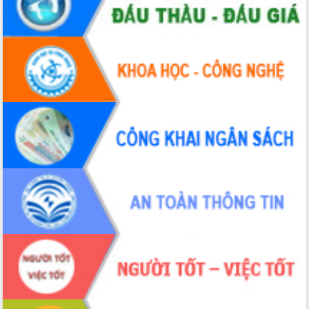
Định vị cà phê Việt Nam như một “di
sản sống” trong dòng chảy toàn cầu
Xây dựng nông thôn mới: Nâng cao đời
sống người dân từ những mô hình thiết
thực
Quyết liệt tháo gỡ vướng mắc, đẩy
nhanh tiến độ các dự án trọng điểm
trong Khu kinh tế Nam Phú Yên
Hòn Yến phát triển du lịch gắn với bảo
tồn biển
Lấy ý kiến điều chỉnh Quy hoạch tỉnh
Đắk Lắk thời kỳ 2021-2030, tầm nhìn
đến năm 2050
Phát động chiến dịch 30 ngày đêm
giải phóng mặt bằng Tuyến đường bộ
ven biển
Đắk Lắk nỗ lực thúc đẩy tăng trưởng
kinh tế từ 10% trở lên trong Quý
II/2026
Đắk Lắk ký kết thỏa thuận hợp tác về
chuyển đổi số giai đoạn 2026 – 2030