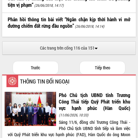
tiện vị phạm”
(26/06/2018, 14:17)
ĐIỂM TIN VĂN BẢN
Phản hồi thông tin bài viết “Ngăn chặn kịp thời hành vi mở
QUY HOẠCH - KẾ HOẠCH
đường chiếm đất rừng đầu nguồn”
(26/06/2018, 14:14)
Các trang trên cổng 116 của 151
Trước
Tiếp theo
THÔNG TIN ĐỐI NGOẠI
Phó Chủ tịch UBND tỉnh Trương
Công Thái tiếp Quỹ Phát triển khu
vực hạnh phúc (Hàn Quốc)
(11/06/2026, 10:33)
Sáng 11/6, đồng chí Trương Công Thái -
Phó Chủ tịch UBND tỉnh tiếp và làm việc
với Quỹ Phát triển khu vực hạnh phúc (FAD), Hàn Quốc do ông Moon