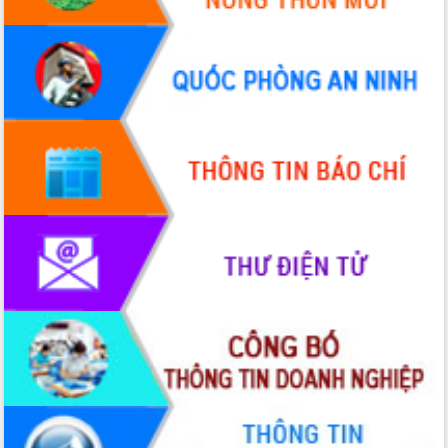
UBND tỉnh họp báo định kỳ tháng 4
năm 2026
Hội thảo khoa học “Giải pháp thúc đẩy
phát triển nền kinh tế xanh tại tỉnh
Đắk Lắk”
Tăng cường giám sát, đôn đốc thực
hiện nhiệm vụ quản lý tài sản công
hàng tuần
Tháo gỡ những vướng mắc, đẩy mạnh
công tác cải cách thủ tục hành chính
tại Trung tâm Phục vụ hành chính
công tỉnh
Đắk Lắk: Tôn vinh 46 giải pháp tại Hội
thi Sáng tạo Kỹ thuật 2024 - 2025
Đắk Lắk rà soát, điều chỉnh Đề án 190
về phát triển nuôi trồng thủy sản
Phó Chủ tịch UBND tỉnh Đắk Lắk
Trương Công Thái kiểm tra thực địa
Dự án cao tốc Khánh Hòa - Buôn Ma
Thuột