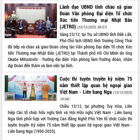
Lãnh đạo UBND tỉnh chào xã giao
Kỳ họp thứ Hai, Hội đồng nhân dân
Đoàn Văn phòng Đại diện Tổ chức
tỉnh khóa XI quyết nghị nhiều nội dung
Xúc tiến Thương mại Nhật Bản
quan trọng
(JETRO)
(23/12/2025, 09:57)
Bí thư Tỉnh ủy Lương Nguyễn Minh
Triết thăm, tặng quà người có công với
Sáng 23/12, tại Trụ sở UBND tỉnh Đắk Lắk,
cách mạng
LIÊN KẾT WEB
Phó Chủ tịch UBND tỉnh Trương Công Thái
đã tiếp và chào xã giao Đoàn công tác Văn phòng Đại diện Tổ chức Xúc
Rà soát, hoàn thiện hệ thống thiết chế
tiến Thương mại Nhật Bản (JETRO) tại Thành phố Hồ Chí Minh do ông
văn hóa, thể thao đáp ứng yêu cầu
Okabe Mitsutoshi - Trưởng đại diện Văn phòng làm Trưởng đoàn, nhân
phát triển mới
dịp Đoàn đến thăm và làm việc tại tỉnh.
Thường trực HĐND tỉnh Đắk Lắk gặp
THỐNG KÊ TRUY CẬP
mặt Đoàn chuyên gia y tế TP. Hồ Chí
Cuộc thi tuyên truyền kỷ niệm 75
Minh
Hôm nay:
14940
năm thiết lập quan hệ ngoại giao
Lễ truy điệu và an táng hài cốt liệt sĩ
Tất cả:
66100608
Việt Nam - Liên bang Nga
(13/12/2025,
tại Nghĩa trang Liệt sĩ xã Sơn Hòa
18:04)
Bàn giải pháp tháo gỡ khó khăn trong
Chiều 13/12, tại phường Tuy Hòa, Liên
xuất khẩu sầu riêng và triển khai quy
hiệp Các tổ chức hữu nghị tỉnh và Hội Hữu nghị Việt Nam - Liên bang
định EUDR
Nga tỉnh phối hợp với Trường Cao đẳng Nghề Phú Yên tổ chức Cuộc thi
Thứ trưởng Bộ Nông nghiệp và Môi
tuyên truyền Kỷ niệm 75 năm thiết lập quan hệ ngoại giao Việt Nam -
trường Nguyễn Hoàng Hiệp khảo sát
Liên bang Nga (1950-2025).
vùng trồng và doanh nghiệp đóng gói