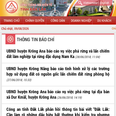
|
Vietnamese
English
TRANG CHỦ
CHÍNH QUYỀN
CÔNG DÂN
DOANH NGHIỆP
DU KHÁCH
Chủ nhật, 09/08/2026
CHÀO MỪNG Đ
GIỚI THIỆU
THÔNG TIN BÁO CHÍ
LÃNH ĐẠO UBND TỈNH
UBND huyện Krông Ana báo cáo vụ việc phá rừng và lấn chiếm
đất lâm nghiệp tại rừng đặc dụng Nam Ka
(28/06/2018, 11:04)
TIN TỨC SỰ KIỆN
UBND huyện Krông Năng báo cáo tình hình xử lý các trường
SỞ, BAN, NGÀNH
hợp sử dụng đất có nguồn gốc lấn chiếm đất rừng phòng hộ
(27/06/2018, 15:33)
UBND CÁC XÃ, PHƯỜNG
UBND huyện Krông Ana báo cáo vụ việc phá rừng tại địa bàn
THÔNG TIN CHỈ ĐẠO ĐIỀU HÀNH
xã Dur Kmăl, huyện Krông Ana
(26/06/2018, 14:19)
HỆ THỐNG VĂN BẢN
Công an tỉnh Đắk Lắk phản hồi thông tin bài viết “Đắk Lắk:
VĂN BẢN HĐND TỈNH
Cần làm rõ những dấu hiệu bất thường khi kiểm tra phương