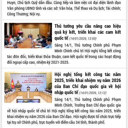
Huyn, Chủ tịch Quỹ dẫn đầu. Cùng tiếp và làm việc có đại diện lãnh đạo
VIDEO
Văn phòng UBND tỉnh và các sở: Văn hóa, Thể thao và Du lịch; Tài chính;
Công Thương; Nội vụ.
Thủ tướng yêu cầu nâng cao hiệu
quả ký kết, triển khai các cam kết
quốc tế
(14/01/2026, 13:50)
Sáng 14/1, Thủ tướng Chính phủ Phạm
Minh Chính chủ trì Hội nghị tổng kết công
tác đôn đốc, triển khai thỏa thuận, cam kết quốc tế trong các hoạt động
đối ngoại cấp cao, nhiệm kỳ 2021-2025.
Trailer Lễ hội Sầu riêng Đắk Lắk năm
2026
Hội nghị tổng kết công tác năm
Khám bệnh, cấp phát thuốc miễn phí
2025, triển khai nhiệm vụ năm 2026
và tặng quà người dân xã Cư Pui
của Ban Chỉ đạo quốc gia về hội
Hội nghị UBND tỉnh Đắk Lắk thường kỳ
nhập quốc tế
(14/01/2026, 12:12)
tháng 7/2026
Sáng 14/1, Thủ tướng Chính phủ Phạm
Lễ truy tặng danh hiệu “Bà Mẹ Việt
Minh Chính, Trưởng Ban Chỉ đạo quốc gia
ALBUM ẢNH
Nam Anh hùng” và trao Huân chương
về hội nhập quốc tế chủ trì Hội nghị tổng kết công tác năm 2025, triển
Lao động
khai nhiệm vụ năm 2026 của Ban Chỉ đạo. Hội nghị được tổ chức trực tiếp
UBND tỉnh Đắk Lắk triển khai nhiệm
tại trụ sở Chính phủ, trực tuyến với điểm cầu 34 tỉnh, thành phố.
vụ 6 tháng cuối năm 2026