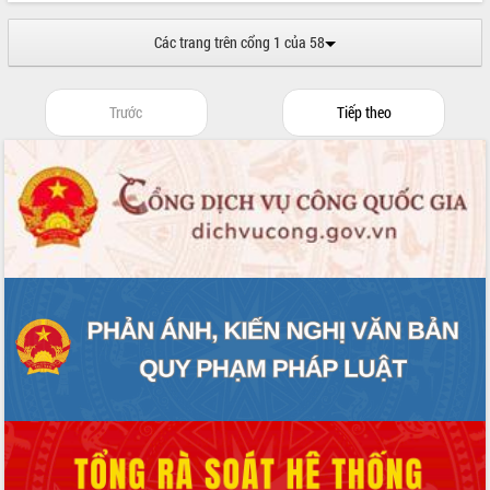
sầu riêng tại Đắk Lắk
Trình diễn nghệ thuật chế biến các
Các trang trên cổng 1 của 58
món ăn từ sầu riêng
Đắk Lắk công bố Quy hoạch và xúc
tiến đầu tư tỉnh
Trước
Tiếp theo
Ngành cá ngừ Đắk Lắk chủ động thích
ứng để giữ vững thị trường xuất khẩu
Diễn đàn Kinh tế tư nhân Việt Nam đột
phá cơ chế - Hợp tác công tư
Đề án 06 tạo bước ngoặt đột phá trong
cải cách hành chính tỉnh Đắk Lắk
Kết nối tour, đẩy mạnh chuyển đổi số
để phát triển du lịch Đắk Lắk
Khởi động Dự án Đầu tư xây dựng hạ
tầng kỹ thuật Cụm công nghiệp Tân
Tiến
Gặp mặt các cơ quan báo chí nhân Kỷ
niệm 101 năm Ngày Báo chí Cách
mạng Việt Nam
Đắk Lắk sơ kết 4 năm triển khai thực