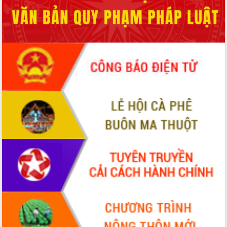
hiện Đề án 06 của Chính phủ
Họp báo thông tin về Hội nghị Công bố
Quy hoạch và Xúc tiến đầu tư tỉnh Đắk
Lắk
Khơi thông điểm nghẽn, đẩy nhanh
giải ngân vốn khắc phục thiên tai
HĐND tỉnh thông qua điều chỉnh Quy
hoạch tỉnh thời kỳ 2021-2030
Hội thảo góp ý hồ sơ điều chỉnh quy
hoạch tỉnh Đắk Lắk thời kỳ 2021-2030,
tầm nhìn đến năm 2050
Nâng cao hiệu quả hoạt động của các
doanh nghiệp nhà nước
Hội nghị triển khai kết nối mạng
truyền số liệu chuyên dùng phục vụ cơ
quan Đảng, Nhà nước
Lễ phát động chuỗi hoạt động chung
tay làm sạch môi trường
Xã Ea Kar bước chuyển mình trong
công tác cải cách hành chính mô hình
mới