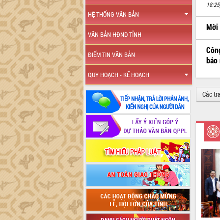
18:25
HỆ THỐNG VĂN BẢN
Mời 
VĂN BẢN HĐND TỈNH
Công
ĐIỂM TIN VĂN BẢN
báo 
QUY HOẠCH - KẾ HOẠCH
Các tr