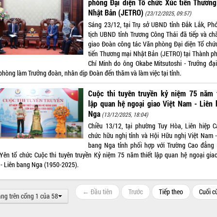
phòng Đại diện Tổ chức Xúc tiến Thương
Nhật Bản (JETRO)
(23/12/2025, 09:57)
Sáng 23/12, tại Trụ sở UBND tỉnh Đắk Lắk, Ph
tịch UBND tỉnh Trương Công Thái đã tiếp và ch
giao Đoàn công tác Văn phòng Đại diện Tổ chứ
tiến Thương mại Nhật Bản (JETRO) tại Thành p
Chí Minh do ông Okabe Mitsutoshi - Trưởng đại
phòng làm Trưởng đoàn, nhân dịp Đoàn đến thăm và làm việc tại tỉnh.
Cuộc thi tuyên truyền kỷ niệm 75 năm t
lập quan hệ ngoại giao Việt Nam - Liên
Nga
(13/12/2025, 18:04)
Chiều 13/12, tại phường Tuy Hòa, Liên hiệp C
chức hữu nghị tỉnh và Hội Hữu nghị Việt Nam -
bang Nga tỉnh phối hợp với Trường Cao đẳng
Yên tổ chức Cuộc thi tuyên truyền Kỷ niệm 75 năm thiết lập quan hệ ngoại giao
- Liên bang Nga (1950-2025).
← Đầu tiên
Trước
Tiếp theo
Cuối 
ang trên cổng 1 của 58