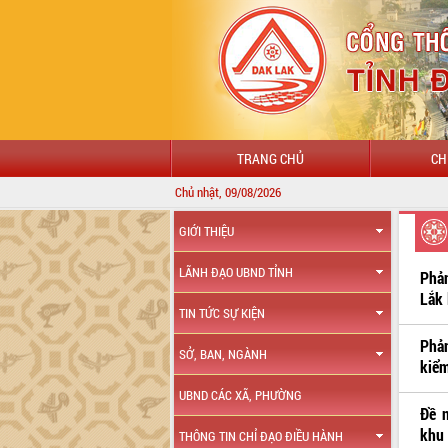
TRANG CHỦ
CH
Chủ nhật, 09/08/2026
CH
GIỚI THIỆU
LÃNH ĐẠO UBND TỈNH
Phản
Lắk 
TIN TỨC SỰ KIỆN
Phản
SỞ, BAN, NGÀNH
kiểm
UBND CÁC XÃ, PHƯỜNG
Đề n
khu
THÔNG TIN CHỈ ĐẠO ĐIỀU HÀNH