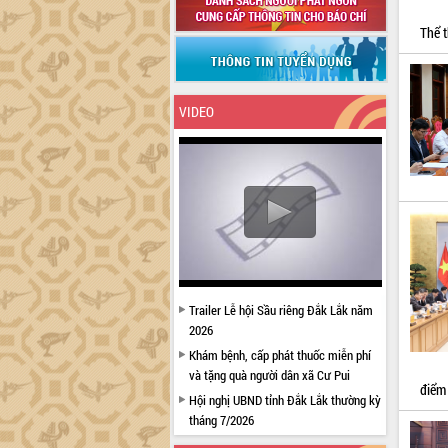
Thể t
VIDEO
Trailer Lễ hội Sầu riêng Đắk Lắk năm
2026
Khám bệnh, cấp phát thuốc miễn phí
và tặng quà người dân xã Cư Pui
điểm 
Hội nghị UBND tỉnh Đắk Lắk thường kỳ
tháng 7/2026
Lễ truy tặng danh hiệu “Bà Mẹ Việt