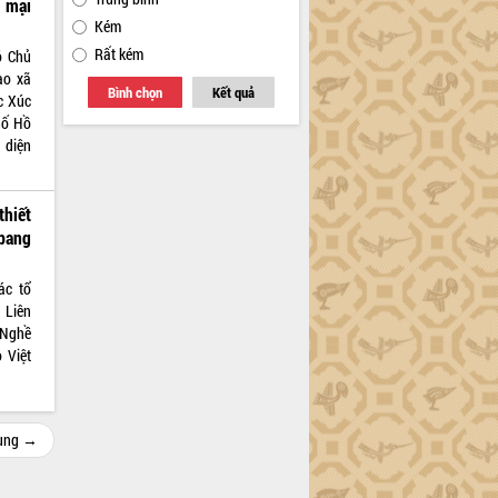
 mại
Kém
Rất kém
ó Chủ
ào xã
Bình chọn
Kết quả
c Xúc
hố Hồ
 diện
hiết
 bang
ác tổ
 Liên
 Nghề
 Việt
cùng →