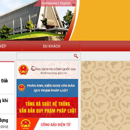
|
Vietnamese
English
IỆP
DU KHÁCH
ở Đắk
g khi
 dựng
/2018,