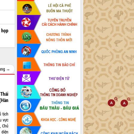
i họp
cùng →
Thái
(Hàn
 tịch
hu vực
, Chủ
 diện