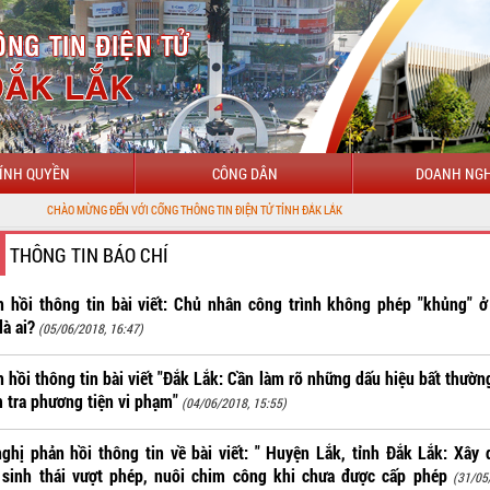
ÍNH QUYỀN
CÔNG DÂN
DOANH NGH
ÀO MỪNG ĐẾN VỚI CỔNG THÔNG TIN ĐIỆN TỬ TỈNH ĐẮK LẮK
THÔNG TIN BÁO CHÍ
 hồi thông tin bài viết: Chủ nhân công trình không phép "khủng" 
là ai?
(05/06/2018, 16:47)
 hồi thông tin bài viết "Đắk Lắk: Cần làm rõ những dấu hiệu bất thườn
 tra phương tiện vi phạm"
(04/06/2018, 15:55)
ghị phản hồi thông tin về bài viết: " Huyện Lắk, tỉnh Đắk Lắk: Xây
 sinh thái vượt phép, nuôi chim công khi chưa được cấp phép
(31/05