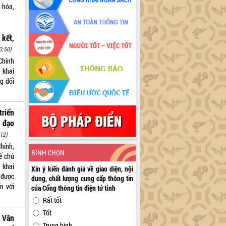
 hóa,
 kết,
3:50)
Chính
n khai
g đối
riển
 đạo
12)
hính,
BÌNH CHỌN
ế chủ
 khai
Xin ý kiến đánh giá về giao diện, nội
 được
dung, chất lượng cung cấp thông tin
ến với
của Cổng thông tin điện tử tỉnh
Rất tốt
Tốt
 Văn
Trung bình