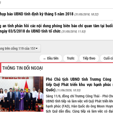
)
họp báo UBND tỉnh định kỳ tháng 5 năm 2018
(31/05/2018, 18:22)
 an tỉnh phản hồi các nội dung phóng biên báo chí quan tâm tại buổ
ngày 03/5/2018 do UBND tỉnh tổ chức
(31/05/2018, 11:53)
ang trên cổng 119 của 151
← Đầu tiên
Trước
Tiếp theo
Cuối 
THÔNG TIN ĐỐI NGOẠI
Phó Chủ tịch UBND tỉnh Trương Công 
tiếp Quỹ Phát triển khu vực hạnh phúc 
Quốc)
(11/06/2026, 10:33)
Sáng 11/6, đồng chí Trương Công Thái - Phó Chủ
UBND tỉnh tiếp và làm việc với Quỹ Phát triển k
hạnh phúc (FAD), Hàn Quốc do ông Moon Huyn
tịch Quỹ dẫn đầu. Cùng tiếp và làm việc có đại