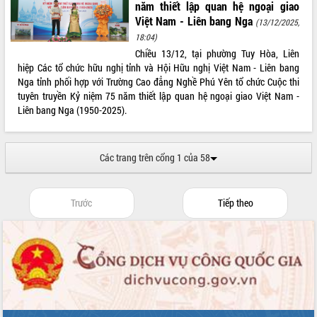
món ăn từ sầu riêng
năm thiết lập quan hệ ngoại giao
Việt Nam - Liên bang Nga
Đắk Lắk công bố Quy hoạch và xúc
(13/12/2025,
tiến đầu tư tỉnh
18:04)
Ngành cá ngừ Đắk Lắk chủ động thích
Chiều 13/12, tại phường Tuy Hòa, Liên
ứng để giữ vững thị trường xuất khẩu
hiệp Các tổ chức hữu nghị tỉnh và Hội Hữu nghị Việt Nam - Liên bang
Nga tỉnh phối hợp với Trường Cao đẳng Nghề Phú Yên tổ chức Cuộc thi
Diễn đàn Kinh tế tư nhân Việt Nam đột
tuyên truyền Kỷ niệm 75 năm thiết lập quan hệ ngoại giao Việt Nam -
phá cơ chế - Hợp tác công tư
Liên bang Nga (1950-2025).
Đề án 06 tạo bước ngoặt đột phá trong
cải cách hành chính tỉnh Đắk Lắk
Kết nối tour, đẩy mạnh chuyển đổi số
Các trang trên cổng 1 của 58
để phát triển du lịch Đắk Lắk
Khởi động Dự án Đầu tư xây dựng hạ
tầng kỹ thuật Cụm công nghiệp Tân
Trước
Tiếp theo
Tiến
Gặp mặt các cơ quan báo chí nhân Kỷ
niệm 101 năm Ngày Báo chí Cách
mạng Việt Nam
Đắk Lắk sơ kết 4 năm triển khai thực
hiện Đề án 06 của Chính phủ
Họp báo thông tin về Hội nghị Công bố