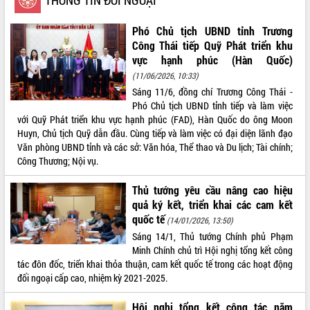
VIDEO
Phó Chủ tịch UBND tỉnh Trương
Công Thái tiếp Quỹ Phát triển khu
vực hạnh phúc (Hàn Quốc)
(11/06/2026, 10:33)
Sáng 11/6, đồng chí Trương Công Thái -
Phó Chủ tịch UBND tỉnh tiếp và làm việc
với Quỹ Phát triển khu vực hạnh phúc (FAD), Hàn Quốc do ông Moon
Huyn, Chủ tịch Quỹ dẫn đầu. Cùng tiếp và làm việc có đại diện lãnh đạo
Văn phòng UBND tỉnh và các sở: Văn hóa, Thể thao và Du lịch; Tài chính;
Khám bệnh, cấp phát thuốc miễn phí
Công Thương; Nội vụ.
và tặng quà người dân xã Cư Pui
Hội nghị UBND tỉnh Đắk Lắk thường kỳ
Thủ tướng yêu cầu nâng cao hiệu
tháng 7/2026
quả ký kết, triển khai các cam kết
quốc tế
Lễ truy tặng danh hiệu “Bà Mẹ Việt
(14/01/2026, 13:50)
Nam Anh hùng” và trao Huân chương
Sáng 14/1, Thủ tướng Chính phủ Phạm
Lao động
Minh Chính chủ trì Hội nghị tổng kết công
ALBUM ẢNH
UBND tỉnh Đắk Lắk triển khai nhiệm
tác đôn đốc, triển khai thỏa thuận, cam kết quốc tế trong các hoạt động
vụ 6 tháng cuối năm 2026
đối ngoại cấp cao, nhiệm kỳ 2021-2025.
Kỳ họp thứ Hai, Hội đồng nhân dân
Hội nghị tổng kết công tác năm
tỉnh khóa XI quyết nghị nhiều nội dung