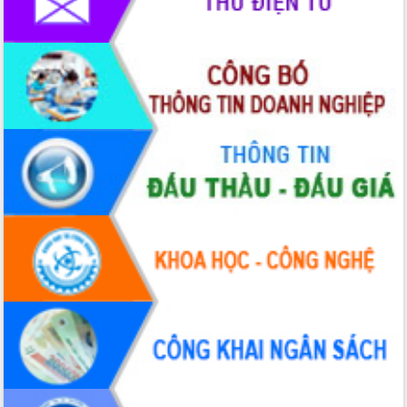
Xây dựng nông thôn mới: Nâng cao đời
sống người dân từ những mô hình thiết
thực
Quyết liệt tháo gỡ vướng mắc, đẩy
nhanh tiến độ các dự án trọng điểm
trong Khu kinh tế Nam Phú Yên
Hòn Yến phát triển du lịch gắn với bảo
tồn biển
Lấy ý kiến điều chỉnh Quy hoạch tỉnh
Đắk Lắk thời kỳ 2021-2030, tầm nhìn
đến năm 2050
Phát động chiến dịch 30 ngày đêm
giải phóng mặt bằng Tuyến đường bộ
ven biển
Đắk Lắk nỗ lực thúc đẩy tăng trưởng
kinh tế từ 10% trở lên trong Quý
II/2026
Đắk Lắk ký kết thỏa thuận hợp tác về
chuyển đổi số giai đoạn 2026 – 2030
với Tập đoàn Bưu chính Viễn thông
Việt Nam