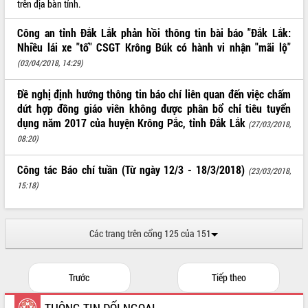
trên địa bàn tỉnh.
ĐIỂM TIN VĂN BẢN
Công an tỉnh Đắk Lắk phản hồi thông tin bài báo "Đắk Lắk:
Nhiều lái xe "tố" CSGT Krông Búk có hành vi nhận "mãi lộ"
QUY HOẠCH - KẾ HOẠCH
(03/04/2018, 14:29)
Đề nghị định hướng thông tin báo chí liên quan đến việc chấm
dứt hợp đồng giáo viên không được phân bổ chỉ tiêu tuyển
dụng năm 2017 của huyện Krông Pắc, tỉnh Đắk Lắk
(27/03/2018,
08:20)
Công tác Báo chí tuần (Từ ngày 12/3 - 18/3/2018)
(23/03/2018,
15:18)
Các trang trên cổng 125 của 151
Trước
Tiếp theo
THÔNG TIN ĐỐI NGOẠI