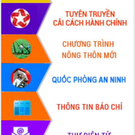
Hội thảo khoa học “Giải pháp thúc đẩy
phát triển nền kinh tế xanh tại tỉnh
Đắk Lắk”
Tăng cường giám sát, đôn đốc thực
hiện nhiệm vụ quản lý tài sản công
hàng tuần
Tháo gỡ những vướng mắc, đẩy mạnh
công tác cải cách thủ tục hành chính
tại Trung tâm Phục vụ hành chính
công tỉnh
Đắk Lắk: Tôn vinh 46 giải pháp tại Hội
thi Sáng tạo Kỹ thuật 2024 - 2025
Đắk Lắk rà soát, điều chỉnh Đề án 190
về phát triển nuôi trồng thủy sản
Phó Chủ tịch UBND tỉnh Đắk Lắk
Trương Công Thái kiểm tra thực địa
Dự án cao tốc Khánh Hòa - Buôn Ma
Thuột
Định vị cà phê Việt Nam như một “di
sản sống” trong dòng chảy toàn cầu