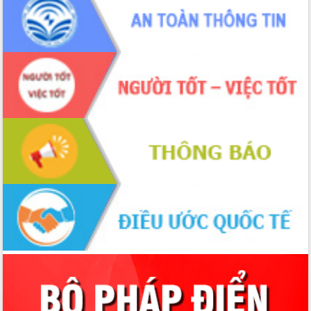
Thứ trưởng Bộ Y tế làm việc với tỉnh
Đắk Lắk về phát triển nhân lực y tế
cho trạm y tế cấp xã
Du lịch Đắk Lắk nâng tầm trải nghiệm
du khách thông qua Hệ thống cơ sở dữ
liệu và Bản đồ số
Tập huấn ứng dụng trí tuệ nhân tạo (AI)
trong thương mại điện tử năm 2026
Đoàn đại biểu Quốc hội tỉnh Đắk Lắk
trao đổi thông tin trước Kỳ họp thứ
nhất, Quốc hội khóa XVI
Quyết liệt cải cách hành chính, khơi
thông nguồn lực phát triển
Nâng cao hiệu lực, hiệu quả HĐND
tỉnh thông qua hiện đại hóa hành chính
Xã Ea Phê gắn cải cách hành chính với
chuyển đổi số
Phó Chủ tịch Thường trực UBND tỉnh
Hồ Thị Nguyên Thảo làm việc tại Trung
tâm Phục vụ hành chính công xã Ea
Phê