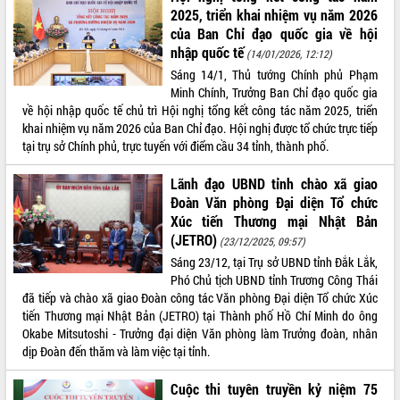
2025, triển khai nhiệm vụ năm 2026
quan trọng
của Ban Chỉ đạo quốc gia về hội
Bí thư Tỉnh ủy Lương Nguyễn Minh
nhập quốc tế
(14/01/2026, 12:12)
Triết thăm, tặng quà người có công với
cách mạng
Sáng 14/1, Thủ tướng Chính phủ Phạm
Minh Chính, Trưởng Ban Chỉ đạo quốc gia
Rà soát, hoàn thiện hệ thống thiết chế
về hội nhập quốc tế chủ trì Hội nghị tổng kết công tác năm 2025, triển
văn hóa, thể thao đáp ứng yêu cầu
LIÊN KẾT WEB
khai nhiệm vụ năm 2026 của Ban Chỉ đạo. Hội nghị được tổ chức trực tiếp
phát triển mới
tại trụ sở Chính phủ, trực tuyến với điểm cầu 34 tỉnh, thành phố.
Thường trực HĐND tỉnh Đắk Lắk gặp
mặt Đoàn chuyên gia y tế TP. Hồ Chí
Lãnh đạo UBND tỉnh chào xã giao
Minh
THỐNG KÊ TRUY CẬP
Đoàn Văn phòng Đại diện Tổ chức
Lễ truy điệu và an táng hài cốt liệt sĩ
Xúc tiến Thương mại Nhật Bản
tại Nghĩa trang Liệt sĩ xã Sơn Hòa
Hôm nay:
10593
(JETRO)
(23/12/2025, 09:57)
Bàn giải pháp tháo gỡ khó khăn trong
Tất cả:
66096261
Sáng 23/12, tại Trụ sở UBND tỉnh Đắk Lắk,
xuất khẩu sầu riêng và triển khai quy
Phó Chủ tịch UBND tỉnh Trương Công Thái
định EUDR
đã tiếp và chào xã giao Đoàn công tác Văn phòng Đại diện Tổ chức Xúc
Thứ trưởng Bộ Nông nghiệp và Môi
tiến Thương mại Nhật Bản (JETRO) tại Thành phố Hồ Chí Minh do ông
trường Nguyễn Hoàng Hiệp khảo sát
Okabe Mitsutoshi - Trưởng đại diện Văn phòng làm Trưởng đoàn, nhân
vùng trồng và doanh nghiệp đóng gói
dịp Đoàn đến thăm và làm việc tại tỉnh.
sầu riêng tại Đắk Lắk
Trình diễn nghệ thuật chế biến các
Cuộc thi tuyên truyền kỷ niệm 75