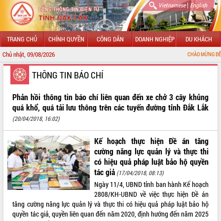
|
Vietnamese
English
TRANG CHỦ
CHÍNH QUYỀN
CÔNG DÂN
DOANH NGHIỆP
DU KHÁCH
Chủ nhật, 09/08/2026
CHÀO MỪNG ĐẾN VỚI CỔNG
GIỚI THIỆU
THÔNG TIN BÁO CHÍ
LÃNH ĐẠO UBND TỈNH
Phản hồi thông tin báo chí liên quan đến xe chở 3 cây khủng
quá khổ, quá tải lưu thông trên các tuyến đường tỉnh Đắk Lắk
TIN TỨC SỰ KIỆN
(20/04/2018, 16:02)
SỞ, BAN, NGÀNH
Kế hoạch thực hiện Đề án tăng
cường năng lực quản lý và thực thi
UBND CÁC XÃ, PHƯỜNG
có hiệu quả pháp luật bảo hộ quyền
tác giả
(17/04/2018, 08:13)
THÔNG TIN CHỈ ĐẠO ĐIỀU HÀNH
Ngày 11/4, UBND tỉnh ban hành Kế hoạch
2808/KH-UBND về việc thực hiện Đề án
HỆ THỐNG VĂN BẢN
tăng cường năng lực quản lý và thực thi có hiệu quả pháp luật bảo hộ
quyền tác giả, quyền liên quan đến năm 2020, định hướng đến năm 2025
VĂN BẢN HĐND TỈNH