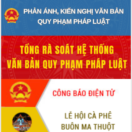
Quy hoạch và Xúc tiến đầu tư tỉnh Đắk
Lắk
Khơi thông điểm nghẽn, đẩy nhanh
giải ngân vốn khắc phục thiên tai
HĐND tỉnh thông qua điều chỉnh Quy
hoạch tỉnh thời kỳ 2021-2030
Hội thảo góp ý hồ sơ điều chỉnh quy
hoạch tỉnh Đắk Lắk thời kỳ 2021-2030,
tầm nhìn đến năm 2050
Nâng cao hiệu quả hoạt động của các
doanh nghiệp nhà nước
Hội nghị triển khai kết nối mạng
truyền số liệu chuyên dùng phục vụ cơ
quan Đảng, Nhà nước
Lễ phát động chuỗi hoạt động chung
tay làm sạch môi trường
Xã Ea Kar bước chuyển mình trong
công tác cải cách hành chính mô hình
mới
UBND tỉnh họp báo định kỳ tháng 4
năm 2026