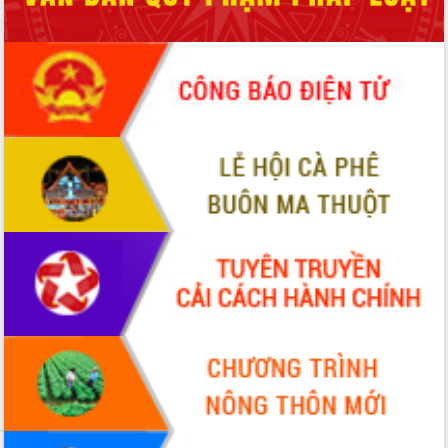
hiện Đề án 06 của Chính phủ
Họp báo thông tin về Hội nghị Công bố
Quy hoạch và Xúc tiến đầu tư tỉnh Đắk
Lắk
Khơi thông điểm nghẽn, đẩy nhanh
giải ngân vốn khắc phục thiên tai
HĐND tỉnh thông qua điều chỉnh Quy
hoạch tỉnh thời kỳ 2021-2030
Hội thảo góp ý hồ sơ điều chỉnh quy
hoạch tỉnh Đắk Lắk thời kỳ 2021-2030,
tầm nhìn đến năm 2050
Nâng cao hiệu quả hoạt động của các
doanh nghiệp nhà nước
Hội nghị triển khai kết nối mạng
truyền số liệu chuyên dùng phục vụ cơ
quan Đảng, Nhà nước
Lễ phát động chuỗi hoạt động chung
tay làm sạch môi trường
Xã Ea Kar bước chuyển mình trong
công tác cải cách hành chính mô hình
mới