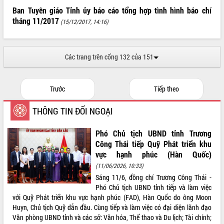
Ban Tuyên giáo Tỉnh ủy báo cáo tổng hợp tình hình báo chí
ĐIỂM TIN VĂN BẢN
tháng 11/2017
(15/12/2017, 14:16)
QUY HOẠCH - KẾ HOẠCH
Các trang trên cổng 132 của 151
Trước
Tiếp theo
THÔNG TIN ĐỐI NGOẠI
Phó Chủ tịch UBND tỉnh Trương
Công Thái tiếp Quỹ Phát triển khu
vực hạnh phúc (Hàn Quốc)
(11/06/2026, 10:33)
Sáng 11/6, đồng chí Trương Công Thái -
Phó Chủ tịch UBND tỉnh tiếp và làm việc
với Quỹ Phát triển khu vực hạnh phúc (FAD), Hàn Quốc do ông Moon
Huyn, Chủ tịch Quỹ dẫn đầu. Cùng tiếp và làm việc có đại diện lãnh đạo
Văn phòng UBND tỉnh và các sở: Văn hóa, Thể thao và Du lịch; Tài chính;