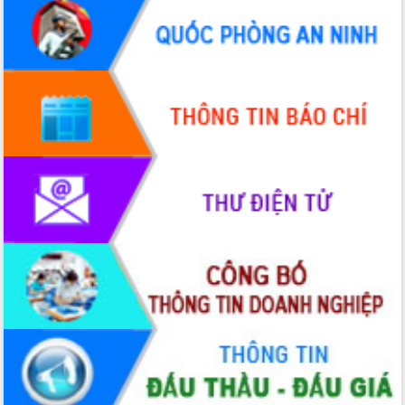
UBND tỉnh họp báo định kỳ tháng 4
năm 2026
Hội thảo khoa học “Giải pháp thúc đẩy
phát triển nền kinh tế xanh tại tỉnh
Đắk Lắk”
Tăng cường giám sát, đôn đốc thực
hiện nhiệm vụ quản lý tài sản công
hàng tuần
Tháo gỡ những vướng mắc, đẩy mạnh
công tác cải cách thủ tục hành chính
tại Trung tâm Phục vụ hành chính
công tỉnh
Đắk Lắk: Tôn vinh 46 giải pháp tại Hội
thi Sáng tạo Kỹ thuật 2024 - 2025
Đắk Lắk rà soát, điều chỉnh Đề án 190
về phát triển nuôi trồng thủy sản
Phó Chủ tịch UBND tỉnh Đắk Lắk
Trương Công Thái kiểm tra thực địa
Dự án cao tốc Khánh Hòa - Buôn Ma
Thuột