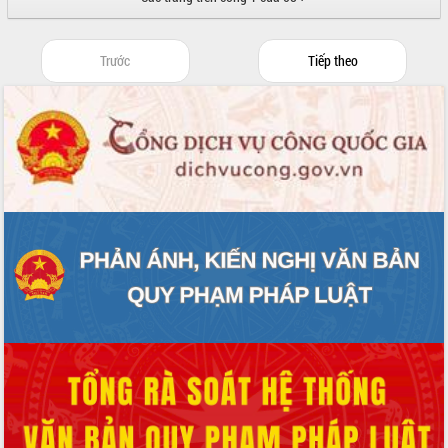
sầu riêng tại Đắk Lắk
Trình diễn nghệ thuật chế biến các
món ăn từ sầu riêng
Trước
Tiếp theo
Đắk Lắk công bố Quy hoạch và xúc
tiến đầu tư tỉnh
Ngành cá ngừ Đắk Lắk chủ động thích
ứng để giữ vững thị trường xuất khẩu
Diễn đàn Kinh tế tư nhân Việt Nam đột
phá cơ chế - Hợp tác công tư
Đề án 06 tạo bước ngoặt đột phá trong
cải cách hành chính tỉnh Đắk Lắk
Kết nối tour, đẩy mạnh chuyển đổi số
để phát triển du lịch Đắk Lắk
Khởi động Dự án Đầu tư xây dựng hạ
tầng kỹ thuật Cụm công nghiệp Tân
Tiến
Gặp mặt các cơ quan báo chí nhân Kỷ
niệm 101 năm Ngày Báo chí Cách
mạng Việt Nam
Đắk Lắk sơ kết 4 năm triển khai thực