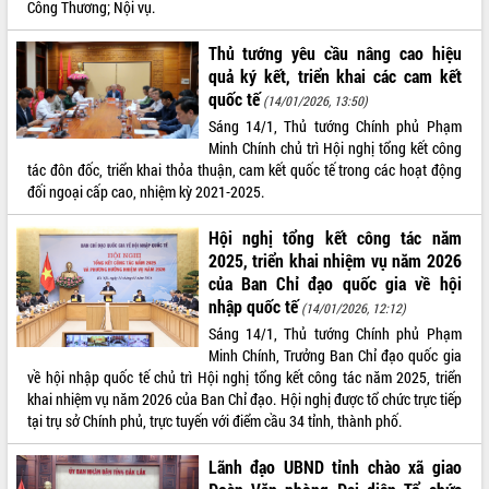
Công Thương; Nội vụ.
VIDEO
Thủ tướng yêu cầu nâng cao hiệu
quả ký kết, triển khai các cam kết
quốc tế
(14/01/2026, 13:50)
Sáng 14/1, Thủ tướng Chính phủ Phạm
Minh Chính chủ trì Hội nghị tổng kết công
tác đôn đốc, triển khai thỏa thuận, cam kết quốc tế trong các hoạt động
đối ngoại cấp cao, nhiệm kỳ 2021-2025.
Hội nghị tổng kết công tác năm
Trailer Lễ hội Sầu riêng Đắk Lắk năm
2025, triển khai nhiệm vụ năm 2026
2026
của Ban Chỉ đạo quốc gia về hội
Khám bệnh, cấp phát thuốc miễn phí
nhập quốc tế
(14/01/2026, 12:12)
và tặng quà người dân xã Cư Pui
Sáng 14/1, Thủ tướng Chính phủ Phạm
Hội nghị UBND tỉnh Đắk Lắk thường kỳ
Minh Chính, Trưởng Ban Chỉ đạo quốc gia
tháng 7/2026
về hội nhập quốc tế chủ trì Hội nghị tổng kết công tác năm 2025, triển
Lễ truy tặng danh hiệu “Bà Mẹ Việt
khai nhiệm vụ năm 2026 của Ban Chỉ đạo. Hội nghị được tổ chức trực tiếp
ALBUM ẢNH
Nam Anh hùng” và trao Huân chương
tại trụ sở Chính phủ, trực tuyến với điểm cầu 34 tỉnh, thành phố.
Lao động
UBND tỉnh Đắk Lắk triển khai nhiệm
Lãnh đạo UBND tỉnh chào xã giao
vụ 6 tháng cuối năm 2026