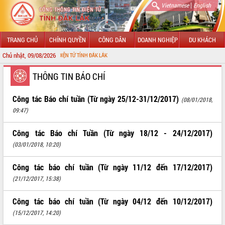
|
Vietnamese
English
TRANG CHỦ
CHÍNH QUYỀN
CÔNG DÂN
DOANH NGHIỆP
DU KHÁCH
Chủ nhật, 09/08/2026
 CỔNG THÔNG TIN ĐIỆN TỬ TỈNH ĐẮK LẮK
GIỚI THIỆU
THÔNG TIN BÁO CHÍ
LÃNH ĐẠO UBND TỈNH
Công tác Báo chí tuần (Từ ngày 25/12-31/12/2017)
(08/01/2018,
09:47)
TIN TỨC SỰ KIỆN
Công tác Báo chí Tuần (Từ ngày 18/12 - 24/12/2017)
SỞ, BAN, NGÀNH
(03/01/2018, 10:20)
UBND CÁC XÃ, PHƯỜNG
Công tác báo chí tuần (Từ ngày 11/12 đến 17/12/2017)
THÔNG TIN CHỈ ĐẠO ĐIỀU HÀNH
(21/12/2017, 15:38)
HỆ THỐNG VĂN BẢN
Công tác báo chí tuần (Từ ngày 04/12 đến 10/12/2017)
(15/12/2017, 14:20)
VĂN BẢN HĐND TỈNH