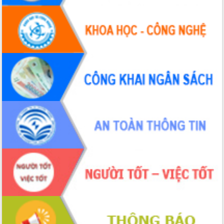
Định vị cà phê Việt Nam như một “di
sản sống” trong dòng chảy toàn cầu
Xây dựng nông thôn mới: Nâng cao đời
sống người dân từ những mô hình thiết
thực
Quyết liệt tháo gỡ vướng mắc, đẩy
nhanh tiến độ các dự án trọng điểm
trong Khu kinh tế Nam Phú Yên
Hòn Yến phát triển du lịch gắn với bảo
tồn biển
Lấy ý kiến điều chỉnh Quy hoạch tỉnh
Đắk Lắk thời kỳ 2021-2030, tầm nhìn
đến năm 2050
Phát động chiến dịch 30 ngày đêm
giải phóng mặt bằng Tuyến đường bộ
ven biển
Đắk Lắk nỗ lực thúc đẩy tăng trưởng
kinh tế từ 10% trở lên trong Quý
II/2026
Đắk Lắk ký kết thỏa thuận hợp tác về
chuyển đổi số giai đoạn 2026 – 2030