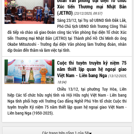
Đoàn Văn phòng Đại diện Tổ chức
Xúc tiến Thương mại Nhật Bản
Kỳ họp thứ Hai, Hội đồng nhân dân
(JETRO)
tỉnh khóa XI quyết nghị nhiều nội dung
(23/12/2025, 09:57)
quan trọng
Sáng 23/12, tại Trụ sở UBND tỉnh Đắk Lắk,
Phó Chủ tịch UBND tỉnh Trương Công Thái
Bí thư Tỉnh ủy Lương Nguyễn Minh
đã tiếp và chào xã giao Đoàn công tác Văn phòng Đại diện Tổ chức Xúc
Triết thăm, tặng quà người có công với
tiến Thương mại Nhật Bản (JETRO) tại Thành phố Hồ Chí Minh do ông
cách mạng
LIÊN KẾT WEB
Okabe Mitsutoshi - Trưởng đại diện Văn phòng làm Trưởng đoàn, nhân
Rà soát, hoàn thiện hệ thống thiết chế
dịp Đoàn đến thăm và làm việc tại tỉnh.
văn hóa, thể thao đáp ứng yêu cầu
phát triển mới
Cuộc thi tuyên truyền kỷ niệm 75
Thường trực HĐND tỉnh Đắk Lắk gặp
THỐNG KÊ TRUY CẬP
năm thiết lập quan hệ ngoại giao
mặt Đoàn chuyên gia y tế TP. Hồ Chí
Việt Nam - Liên bang Nga
(13/12/2025,
Minh
Hôm nay:
26864
18:04)
Lễ truy điệu và an táng hài cốt liệt sĩ
Tất cả:
66112532
Chiều 13/12, tại phường Tuy Hòa, Liên
tại Nghĩa trang Liệt sĩ xã Sơn Hòa
hiệp Các tổ chức hữu nghị tỉnh và Hội Hữu nghị Việt Nam - Liên bang
Bàn giải pháp tháo gỡ khó khăn trong
Nga tỉnh phối hợp với Trường Cao đẳng Nghề Phú Yên tổ chức Cuộc thi
xuất khẩu sầu riêng và triển khai quy
tuyên truyền Kỷ niệm 75 năm thiết lập quan hệ ngoại giao Việt Nam -
định EUDR
Liên bang Nga (1950-2025).
Thứ trưởng Bộ Nông nghiệp và Môi
trường Nguyễn Hoàng Hiệp khảo sát
vùng trồng và doanh nghiệp đóng gói
Các trang trên cổng 1 của 58