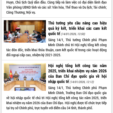
Huyn, Chủ tịch Quỹ dẫn đầu. Cùng tiếp và làm việc có đại diện lãnh đạo
VIDEO
Văn phòng UBND tỉnh và các sở: Văn hóa, Thể thao và Du lịch; Tài chính;
Công Thương; Nội vụ.
Thủ tướng yêu cầu nâng cao hiệu
quả ký kết, triển khai các cam kết
quốc tế
(14/01/2026, 13:50)
Sáng 14/1, Thủ tướng Chính phủ Phạm
Minh Chính chủ trì Hội nghị tổng kết công
tác đôn đốc, triển khai thỏa thuận, cam kết quốc tế trong các hoạt động
đối ngoại cấp cao, nhiệm kỳ 2021-2025.
Trailer Lễ hội Sầu riêng Đắk Lắk năm
2026
Hội nghị tổng kết công tác năm
Khám bệnh, cấp phát thuốc miễn phí
2025, triển khai nhiệm vụ năm 2026
và tặng quà người dân xã Cư Pui
của Ban Chỉ đạo quốc gia về hội
Hội nghị UBND tỉnh Đắk Lắk thường kỳ
nhập quốc tế
(14/01/2026, 12:12)
tháng 7/2026
Sáng 14/1, Thủ tướng Chính phủ Phạm
Lễ truy tặng danh hiệu “Bà Mẹ Việt
Minh Chính, Trưởng Ban Chỉ đạo quốc gia
ALBUM ẢNH
Nam Anh hùng” và trao Huân chương
về hội nhập quốc tế chủ trì Hội nghị tổng kết công tác năm 2025, triển
Lao động
khai nhiệm vụ năm 2026 của Ban Chỉ đạo. Hội nghị được tổ chức trực tiếp
UBND tỉnh Đắk Lắk triển khai nhiệm
tại trụ sở Chính phủ, trực tuyến với điểm cầu 34 tỉnh, thành phố.
vụ 6 tháng cuối năm 2026