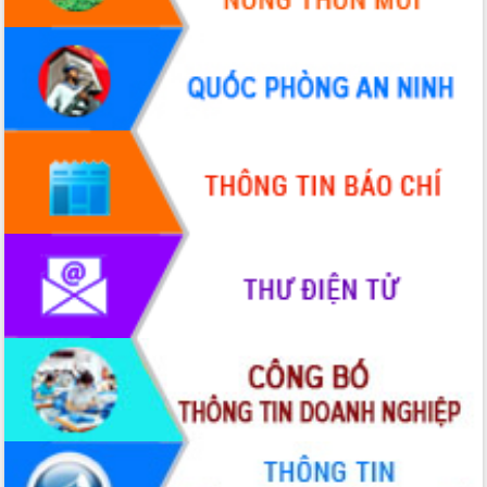
UBND tỉnh họp báo định kỳ tháng 4
năm 2026
Hội thảo khoa học “Giải pháp thúc đẩy
phát triển nền kinh tế xanh tại tỉnh
Đắk Lắk”
Tăng cường giám sát, đôn đốc thực
hiện nhiệm vụ quản lý tài sản công
hàng tuần
Tháo gỡ những vướng mắc, đẩy mạnh
công tác cải cách thủ tục hành chính
tại Trung tâm Phục vụ hành chính
công tỉnh
Đắk Lắk: Tôn vinh 46 giải pháp tại Hội
thi Sáng tạo Kỹ thuật 2024 - 2025
Đắk Lắk rà soát, điều chỉnh Đề án 190
về phát triển nuôi trồng thủy sản
Phó Chủ tịch UBND tỉnh Đắk Lắk
Trương Công Thái kiểm tra thực địa
Dự án cao tốc Khánh Hòa - Buôn Ma
Thuột