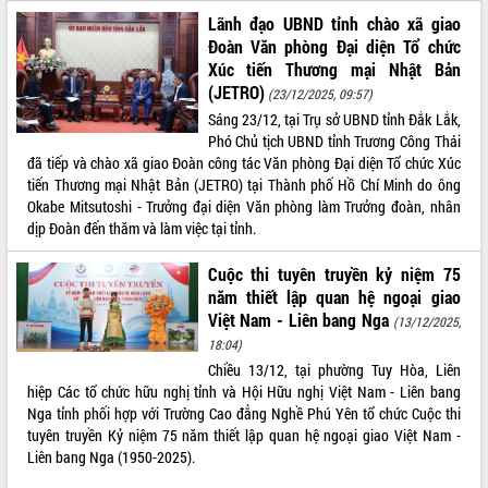
Lãnh đạo UBND tỉnh chào xã giao
Kỳ họp thứ Hai, Hội đồng nhân dân
Đoàn Văn phòng Đại diện Tổ chức
tỉnh khóa XI quyết nghị nhiều nội dung
Xúc tiến Thương mại Nhật Bản
quan trọng
(JETRO)
(23/12/2025, 09:57)
Bí thư Tỉnh ủy Lương Nguyễn Minh
Triết thăm, tặng quà người có công với
Sáng 23/12, tại Trụ sở UBND tỉnh Đắk Lắk,
cách mạng
LIÊN KẾT WEB
Phó Chủ tịch UBND tỉnh Trương Công Thái
đã tiếp và chào xã giao Đoàn công tác Văn phòng Đại diện Tổ chức Xúc
Rà soát, hoàn thiện hệ thống thiết chế
tiến Thương mại Nhật Bản (JETRO) tại Thành phố Hồ Chí Minh do ông
văn hóa, thể thao đáp ứng yêu cầu
Okabe Mitsutoshi - Trưởng đại diện Văn phòng làm Trưởng đoàn, nhân
phát triển mới
dịp Đoàn đến thăm và làm việc tại tỉnh.
Thường trực HĐND tỉnh Đắk Lắk gặp
THỐNG KÊ TRUY CẬP
mặt Đoàn chuyên gia y tế TP. Hồ Chí
Cuộc thi tuyên truyền kỷ niệm 75
Minh
Hôm nay:
28589
năm thiết lập quan hệ ngoại giao
Lễ truy điệu và an táng hài cốt liệt sĩ
Tất cả:
66141703
Việt Nam - Liên bang Nga
(13/12/2025,
tại Nghĩa trang Liệt sĩ xã Sơn Hòa
18:04)
Bàn giải pháp tháo gỡ khó khăn trong
Chiều 13/12, tại phường Tuy Hòa, Liên
xuất khẩu sầu riêng và triển khai quy
hiệp Các tổ chức hữu nghị tỉnh và Hội Hữu nghị Việt Nam - Liên bang
định EUDR
Nga tỉnh phối hợp với Trường Cao đẳng Nghề Phú Yên tổ chức Cuộc thi
Thứ trưởng Bộ Nông nghiệp và Môi
tuyên truyền Kỷ niệm 75 năm thiết lập quan hệ ngoại giao Việt Nam -
trường Nguyễn Hoàng Hiệp khảo sát
Liên bang Nga (1950-2025).
vùng trồng và doanh nghiệp đóng gói