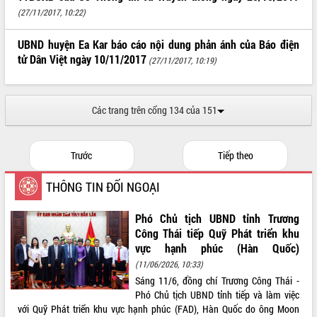
(27/11/2017, 10:22)
ĐIỂM TIN VĂN BẢN
UBND huyện Ea Kar báo cáo nội dung phản ánh của Báo điện
QUY HOẠCH - KẾ HOẠCH
tử Dân Việt ngày 10/11/2017
(27/11/2017, 10:19)
Các trang trên cổng 134 của 151
Trước
Tiếp theo
THÔNG TIN ĐỐI NGOẠI
Phó Chủ tịch UBND tỉnh Trương
Công Thái tiếp Quỹ Phát triển khu
vực hạnh phúc (Hàn Quốc)
(11/06/2026, 10:33)
Sáng 11/6, đồng chí Trương Công Thái -
Phó Chủ tịch UBND tỉnh tiếp và làm việc
với Quỹ Phát triển khu vực hạnh phúc (FAD), Hàn Quốc do ông Moon