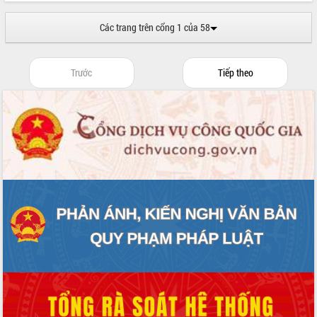
sầu riêng tại Đắk Lắk
Trình diễn nghệ thuật chế biến các
Các trang trên cổng 1 của 58
món ăn từ sầu riêng
Đắk Lắk công bố Quy hoạch và xúc
tiến đầu tư tỉnh
Trước
Tiếp theo
Ngành cá ngừ Đắk Lắk chủ động thích
ứng để giữ vững thị trường xuất khẩu
Diễn đàn Kinh tế tư nhân Việt Nam đột
phá cơ chế - Hợp tác công tư
Đề án 06 tạo bước ngoặt đột phá trong
cải cách hành chính tỉnh Đắk Lắk
Kết nối tour, đẩy mạnh chuyển đổi số
để phát triển du lịch Đắk Lắk
Khởi động Dự án Đầu tư xây dựng hạ
tầng kỹ thuật Cụm công nghiệp Tân
Tiến
Gặp mặt các cơ quan báo chí nhân Kỷ
niệm 101 năm Ngày Báo chí Cách
mạng Việt Nam
Đắk Lắk sơ kết 4 năm triển khai thực