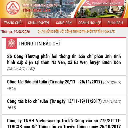
|
Vietnamese
English
TRANG CHỦ
CHÍNH QUYỀN
CÔNG DÂN
DOANH NGHIỆP
DU KHÁCH
Thứ hai, 10/08/2026
CHÀO MỪNG ĐẾN VỚI CỔNG THÔNG TIN ĐIỆN TỬ TỈNH ĐẮK LẮK
GIỚI THIỆU
THÔNG TIN BÁO CHÍ
LÃNH ĐẠO UBND TỈNH
Sở Công Thương phản hồi thông tin báo chí phản ánh tình
hình cấp điện tại thôn Nà Ven, xã Ea Wer, huyện Buôn Đôn
TIN TỨC SỰ KIỆN
(05/12/2017, 10:07)
SỞ, BAN, NGÀNH
Công tác Báo chí tuần (Từ ngày 20/11 - 26/11/2017)
(01/12/2017,
09:52)
UBND CÁC XÃ, PHƯỜNG
Công tác báo chí tuần (Từ ngày 13/11-19/11/2017)
THÔNG TIN CHỈ ĐẠO ĐIỀU HÀNH
(27/11/2017,
16:37)
HỆ THỐNG VĂN BẢN
Công ty TNHH Vietnewscorp trả lời Công văn số 775/STTTT-
VĂN BẢN HĐND TỈNH
TTBCXB của Sở Thông tin và Truyền thông ngày 25/10/2017