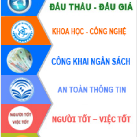
Định vị cà phê Việt Nam như một “di
sản sống” trong dòng chảy toàn cầu
Xây dựng nông thôn mới: Nâng cao đời
sống người dân từ những mô hình thiết
thực
Quyết liệt tháo gỡ vướng mắc, đẩy
nhanh tiến độ các dự án trọng điểm
trong Khu kinh tế Nam Phú Yên
Hòn Yến phát triển du lịch gắn với bảo
tồn biển
Lấy ý kiến điều chỉnh Quy hoạch tỉnh
Đắk Lắk thời kỳ 2021-2030, tầm nhìn
đến năm 2050
Phát động chiến dịch 30 ngày đêm
giải phóng mặt bằng Tuyến đường bộ
ven biển
Đắk Lắk nỗ lực thúc đẩy tăng trưởng
kinh tế từ 10% trở lên trong Quý
II/2026
Đắk Lắk ký kết thỏa thuận hợp tác về
chuyển đổi số giai đoạn 2026 – 2030