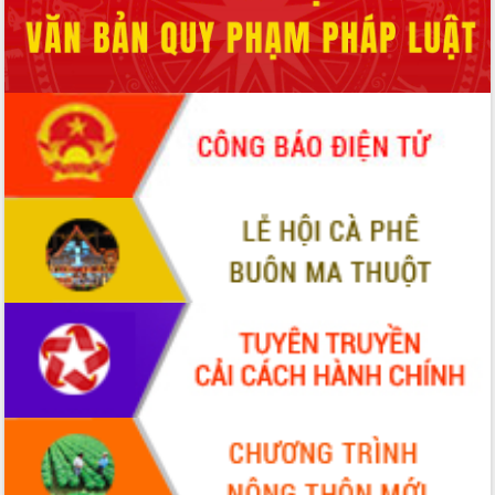
hiện Đề án 06 của Chính phủ
Họp báo thông tin về Hội nghị Công bố
Quy hoạch và Xúc tiến đầu tư tỉnh Đắk
Lắk
Khơi thông điểm nghẽn, đẩy nhanh
giải ngân vốn khắc phục thiên tai
HĐND tỉnh thông qua điều chỉnh Quy
hoạch tỉnh thời kỳ 2021-2030
Hội thảo góp ý hồ sơ điều chỉnh quy
hoạch tỉnh Đắk Lắk thời kỳ 2021-2030,
tầm nhìn đến năm 2050
Nâng cao hiệu quả hoạt động của các
doanh nghiệp nhà nước
Hội nghị triển khai kết nối mạng
truyền số liệu chuyên dùng phục vụ cơ
quan Đảng, Nhà nước
Lễ phát động chuỗi hoạt động chung
tay làm sạch môi trường
Xã Ea Kar bước chuyển mình trong
công tác cải cách hành chính mô hình
mới