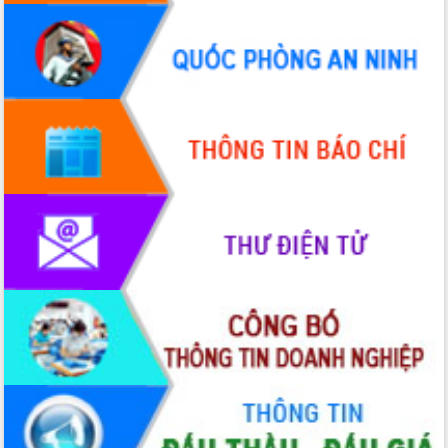
hiện nhiệm vụ quản lý tài sản công
hàng tuần
Tháo gỡ những vướng mắc, đẩy mạnh
công tác cải cách thủ tục hành chính
tại Trung tâm Phục vụ hành chính
công tỉnh
Đắk Lắk: Tôn vinh 46 giải pháp tại Hội
thi Sáng tạo Kỹ thuật 2024 - 2025
Đắk Lắk rà soát, điều chỉnh Đề án 190
về phát triển nuôi trồng thủy sản
Phó Chủ tịch UBND tỉnh Đắk Lắk
Trương Công Thái kiểm tra thực địa
Dự án cao tốc Khánh Hòa - Buôn Ma
Thuột
Định vị cà phê Việt Nam như một “di
sản sống” trong dòng chảy toàn cầu
Xây dựng nông thôn mới: Nâng cao đời
sống người dân từ những mô hình thiết
thực
Quyết liệt tháo gỡ vướng mắc, đẩy