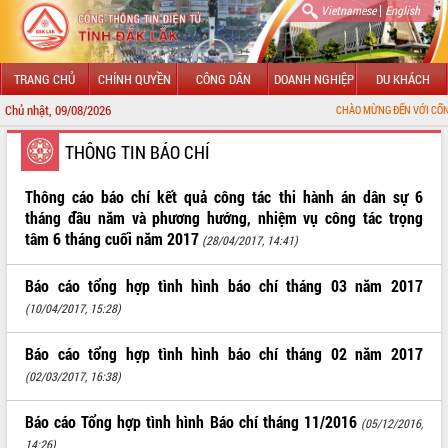
|
Vietnamese
English
TRANG CHỦ
CHÍNH QUYỀN
CÔNG DÂN
DOANH NGHIỆP
DU KHÁCH
Chủ nhật, 09/08/2026
CHÀO MỪNG ĐẾN VỚI CỔNG THÔNG T
GIỚI THIỆU
THÔNG TIN BÁO CHÍ
LÃNH ĐẠO UBND TỈNH
Thông cáo báo chí kết quả công tác thi hành án dân sự 6
tháng đầu năm và phương hướng, nhiệm vụ công tác trọng
TIN TỨC SỰ KIỆN
tâm 6 tháng cuối năm 2017
(28/04/2017, 14:41)
SỞ, BAN, NGÀNH
Báo cáo tổng hợp tình hình báo chí tháng 03 năm 2017
(10/04/2017, 15:28)
UBND CÁC XÃ, PHƯỜNG
Báo cáo tổng hợp tình hình báo chí tháng 02 năm 2017
THÔNG TIN CHỈ ĐẠO ĐIỀU HÀNH
(02/03/2017, 16:38)
HỆ THỐNG VĂN BẢN
Báo cáo Tổng hợp tình hình Báo chí tháng 11/2016
(05/12/2016,
VĂN BẢN HĐND TỈNH
14:26)