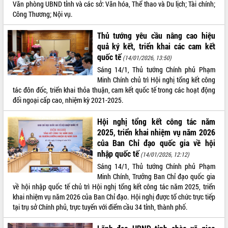
Văn phòng UBND tỉnh và các sở: Văn hóa, Thể thao và Du lịch; Tài chính;
VIDEO
Công Thương; Nội vụ.
Loading the player...
Thủ tướng yêu cầu nâng cao hiệu
quả ký kết, triển khai các cam kết
Trailer Lễ hội Sầu riêng Đắk Lắk năm
quốc tế
(14/01/2026, 13:50)
2026
Sáng 14/1, Thủ tướng Chính phủ Phạm
Khám bệnh, cấp phát thuốc miễn phí
Minh Chính chủ trì Hội nghị tổng kết công
và tặng quà người dân xã Cư Pui
tác đôn đốc, triển khai thỏa thuận, cam kết quốc tế trong các hoạt động
Hội nghị UBND tỉnh Đắk Lắk thường kỳ
đối ngoại cấp cao, nhiệm kỳ 2021-2025.
tháng 7/2026
Lễ truy tặng danh hiệu “Bà Mẹ Việt
Hội nghị tổng kết công tác năm
ALBUM ẢNH
Nam Anh hùng” và trao Huân chương
2025, triển khai nhiệm vụ năm 2026
Lao động
của Ban Chỉ đạo quốc gia về hội
UBND tỉnh Đắk Lắk triển khai nhiệm
nhập quốc tế
(14/01/2026, 12:12)
vụ 6 tháng cuối năm 2026
Sáng 14/1, Thủ tướng Chính phủ Phạm
Kỳ họp thứ Hai, Hội đồng nhân dân
Minh Chính, Trưởng Ban Chỉ đạo quốc gia
tỉnh khóa XI quyết nghị nhiều nội dung
về hội nhập quốc tế chủ trì Hội nghị tổng kết công tác năm 2025, triển
quan trọng
khai nhiệm vụ năm 2026 của Ban Chỉ đạo. Hội nghị được tổ chức trực tiếp
Bí thư Tỉnh ủy Lương Nguyễn Minh
tại trụ sở Chính phủ, trực tuyến với điểm cầu 34 tỉnh, thành phố.
Triết thăm, tặng quà người có công với
cách mạng
LIÊN KẾT WEB