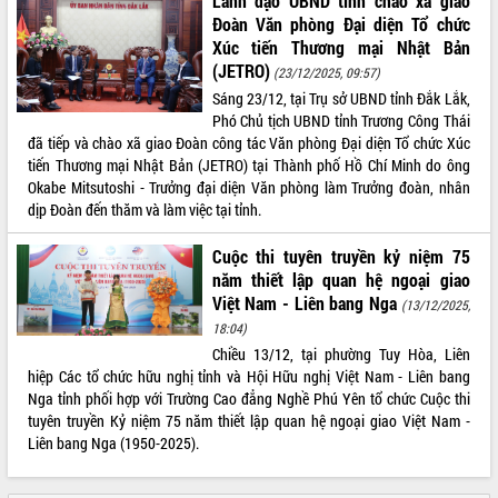
Lãnh đạo UBND tỉnh chào xã giao
Đoàn Văn phòng Đại diện Tổ chức
Rà soát, hoàn thiện hệ thống thiết chế
Xúc tiến Thương mại Nhật Bản
văn hóa, thể thao đáp ứng yêu cầu
(JETRO)
phát triển mới
(23/12/2025, 09:57)
Thường trực HĐND tỉnh Đắk Lắk gặp
Sáng 23/12, tại Trụ sở UBND tỉnh Đắk Lắk,
THỐNG KÊ TRUY CẬP
mặt Đoàn chuyên gia y tế TP. Hồ Chí
Phó Chủ tịch UBND tỉnh Trương Công Thái
Minh
đã tiếp và chào xã giao Đoàn công tác Văn phòng Đại diện Tổ chức Xúc
Hôm nay:
15413
tiến Thương mại Nhật Bản (JETRO) tại Thành phố Hồ Chí Minh do ông
Lễ truy điệu và an táng hài cốt liệt sĩ
Tất cả:
66101081
Okabe Mitsutoshi - Trưởng đại diện Văn phòng làm Trưởng đoàn, nhân
tại Nghĩa trang Liệt sĩ xã Sơn Hòa
dịp Đoàn đến thăm và làm việc tại tỉnh.
Bàn giải pháp tháo gỡ khó khăn trong
xuất khẩu sầu riêng và triển khai quy
Cuộc thi tuyên truyền kỷ niệm 75
định EUDR
năm thiết lập quan hệ ngoại giao
Thứ trưởng Bộ Nông nghiệp và Môi
Việt Nam - Liên bang Nga
(13/12/2025,
trường Nguyễn Hoàng Hiệp khảo sát
18:04)
vùng trồng và doanh nghiệp đóng gói
Chiều 13/12, tại phường Tuy Hòa, Liên
sầu riêng tại Đắk Lắk
hiệp Các tổ chức hữu nghị tỉnh và Hội Hữu nghị Việt Nam - Liên bang
Trình diễn nghệ thuật chế biến các
Nga tỉnh phối hợp với Trường Cao đẳng Nghề Phú Yên tổ chức Cuộc thi
món ăn từ sầu riêng
tuyên truyền Kỷ niệm 75 năm thiết lập quan hệ ngoại giao Việt Nam -
Đắk Lắk công bố Quy hoạch và xúc
Liên bang Nga (1950-2025).
tiến đầu tư tỉnh
Ngành cá ngừ Đắk Lắk chủ động thích