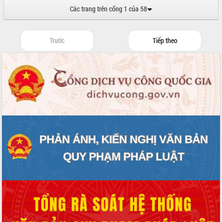
ứng để giữ vững thị trường xuất khẩu
Các trang trên cổng 1 của 58
Diễn đàn Kinh tế tư nhân Việt Nam đột
phá cơ chế - Hợp tác công tư
Đề án 06 tạo bước ngoặt đột phá trong
Trước
Tiếp theo
cải cách hành chính tỉnh Đắk Lắk
Kết nối tour, đẩy mạnh chuyển đổi số
để phát triển du lịch Đắk Lắk
Khởi động Dự án Đầu tư xây dựng hạ
tầng kỹ thuật Cụm công nghiệp Tân
Tiến
Gặp mặt các cơ quan báo chí nhân Kỷ
niệm 101 năm Ngày Báo chí Cách
mạng Việt Nam
Đắk Lắk sơ kết 4 năm triển khai thực
hiện Đề án 06 của Chính phủ
Họp báo thông tin về Hội nghị Công bố
Quy hoạch và Xúc tiến đầu tư tỉnh Đắk
Lắk
Khơi thông điểm nghẽn, đẩy nhanh
giải ngân vốn khắc phục thiên tai