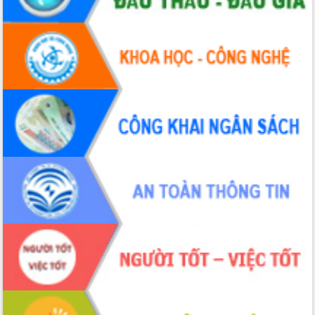
nhanh tiến độ các dự án trọng điểm
trong Khu kinh tế Nam Phú Yên
Hòn Yến phát triển du lịch gắn với bảo
tồn biển
Lấy ý kiến điều chỉnh Quy hoạch tỉnh
Đắk Lắk thời kỳ 2021-2030, tầm nhìn
đến năm 2050
Phát động chiến dịch 30 ngày đêm
giải phóng mặt bằng Tuyến đường bộ
ven biển
Đắk Lắk nỗ lực thúc đẩy tăng trưởng
kinh tế từ 10% trở lên trong Quý
II/2026
Đắk Lắk ký kết thỏa thuận hợp tác về
chuyển đổi số giai đoạn 2026 – 2030
với Tập đoàn Bưu chính Viễn thông
Việt Nam
Thứ trưởng Bộ Y tế làm việc với tỉnh
Đắk Lắk về phát triển nhân lực y tế
cho trạm y tế cấp xã
Du lịch Đắk Lắk nâng tầm trải nghiệm