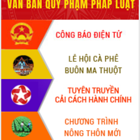
HĐND tỉnh thông qua điều chỉnh Quy
hoạch tỉnh thời kỳ 2021-2030
Hội thảo góp ý hồ sơ điều chỉnh quy
hoạch tỉnh Đắk Lắk thời kỳ 2021-2030,
tầm nhìn đến năm 2050
Nâng cao hiệu quả hoạt động của các
doanh nghiệp nhà nước
Hội nghị triển khai kết nối mạng
truyền số liệu chuyên dùng phục vụ cơ
quan Đảng, Nhà nước
Lễ phát động chuỗi hoạt động chung
tay làm sạch môi trường
Xã Ea Kar bước chuyển mình trong
công tác cải cách hành chính mô hình
mới
UBND tỉnh họp báo định kỳ tháng 4
năm 2026
Hội thảo khoa học “Giải pháp thúc đẩy
phát triển nền kinh tế xanh tại tỉnh
Đắk Lắk”
Tăng cường giám sát, đôn đốc thực