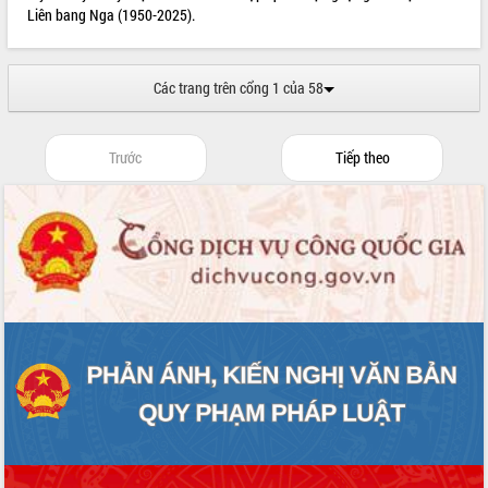
món ăn từ sầu riêng
Liên bang Nga (1950-2025).
Đắk Lắk công bố Quy hoạch và xúc
tiến đầu tư tỉnh
Ngành cá ngừ Đắk Lắk chủ động thích
Các trang trên cổng 1 của 58
ứng để giữ vững thị trường xuất khẩu
Diễn đàn Kinh tế tư nhân Việt Nam đột
phá cơ chế - Hợp tác công tư
Trước
Tiếp theo
Đề án 06 tạo bước ngoặt đột phá trong
cải cách hành chính tỉnh Đắk Lắk
Kết nối tour, đẩy mạnh chuyển đổi số
để phát triển du lịch Đắk Lắk
Khởi động Dự án Đầu tư xây dựng hạ
tầng kỹ thuật Cụm công nghiệp Tân
Tiến
Gặp mặt các cơ quan báo chí nhân Kỷ
niệm 101 năm Ngày Báo chí Cách
mạng Việt Nam
Đắk Lắk sơ kết 4 năm triển khai thực
hiện Đề án 06 của Chính phủ
Họp báo thông tin về Hội nghị Công bố