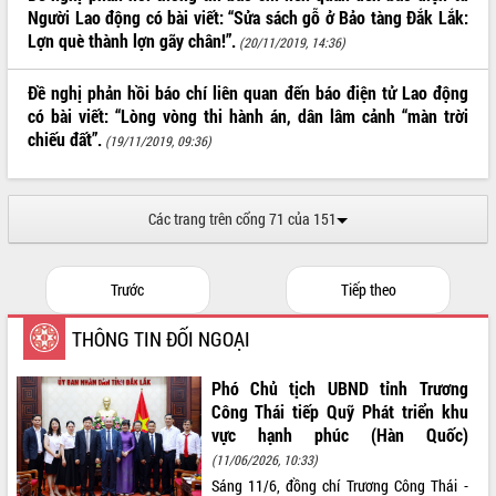
Người Lao động có bài viết: “Sửa sách gỗ ở Bảo tàng Đắk Lắk:
ĐIỂM TIN VĂN BẢN
Lợn què thành lợn gãy chân!”.
(20/11/2019, 14:36)
QUY HOẠCH - KẾ HOẠCH
Đề nghị phản hồi báo chí liên quan đến báo điện tử Lao động
có bài viết: “Lòng vòng thi hành án, dân lâm cảnh “màn trời
chiếu đất”.
(19/11/2019, 09:36)
Các trang trên cổng 71 của 151
Trước
Tiếp theo
THÔNG TIN ĐỐI NGOẠI
Phó Chủ tịch UBND tỉnh Trương
Công Thái tiếp Quỹ Phát triển khu
vực hạnh phúc (Hàn Quốc)
(11/06/2026, 10:33)
Sáng 11/6, đồng chí Trương Công Thái -