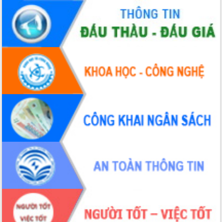
Xây dựng nông thôn mới: Nâng cao đời
sống người dân từ những mô hình thiết
thực
Quyết liệt tháo gỡ vướng mắc, đẩy
nhanh tiến độ các dự án trọng điểm
trong Khu kinh tế Nam Phú Yên
Hòn Yến phát triển du lịch gắn với bảo
tồn biển
Lấy ý kiến điều chỉnh Quy hoạch tỉnh
Đắk Lắk thời kỳ 2021-2030, tầm nhìn
đến năm 2050
Phát động chiến dịch 30 ngày đêm
giải phóng mặt bằng Tuyến đường bộ
ven biển
Đắk Lắk nỗ lực thúc đẩy tăng trưởng
kinh tế từ 10% trở lên trong Quý
II/2026
Đắk Lắk ký kết thỏa thuận hợp tác về
chuyển đổi số giai đoạn 2026 – 2030
với Tập đoàn Bưu chính Viễn thông
Việt Nam