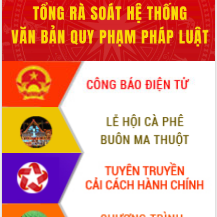
Quy hoạch và Xúc tiến đầu tư tỉnh Đắk
Lắk
Khơi thông điểm nghẽn, đẩy nhanh
giải ngân vốn khắc phục thiên tai
HĐND tỉnh thông qua điều chỉnh Quy
hoạch tỉnh thời kỳ 2021-2030
Hội thảo góp ý hồ sơ điều chỉnh quy
hoạch tỉnh Đắk Lắk thời kỳ 2021-2030,
tầm nhìn đến năm 2050
Nâng cao hiệu quả hoạt động của các
doanh nghiệp nhà nước
Hội nghị triển khai kết nối mạng
truyền số liệu chuyên dùng phục vụ cơ
quan Đảng, Nhà nước
Lễ phát động chuỗi hoạt động chung
tay làm sạch môi trường
Xã Ea Kar bước chuyển mình trong
công tác cải cách hành chính mô hình
mới
UBND tỉnh họp báo định kỳ tháng 4
năm 2026