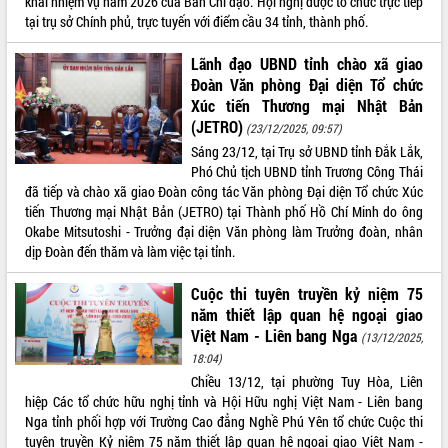
khai nhiệm vụ năm 2026 của Ban Chỉ đạo. Hội nghị được tổ chức trực tiếp
quan trọng
tại trụ sở Chính phủ, trực tuyến với điểm cầu 34 tỉnh, thành phố.
Bí thư Tỉnh ủy Lương Nguyễn Minh
Lãnh đạo UBND tỉnh chào xã giao
Triết thăm, tặng quà người có công với
cách mạng
Đoàn Văn phòng Đại diện Tổ chức
Xúc tiến Thương mại Nhật Bản
Rà soát, hoàn thiện hệ thống thiết chế
(JETRO)
văn hóa, thể thao đáp ứng yêu cầu
LIÊN KẾT WEB
(23/12/2025, 09:57)
phát triển mới
Sáng 23/12, tại Trụ sở UBND tỉnh Đắk Lắk,
Phó Chủ tịch UBND tỉnh Trương Công Thái
Thường trực HĐND tỉnh Đắk Lắk gặp
đã tiếp và chào xã giao Đoàn công tác Văn phòng Đại diện Tổ chức Xúc
mặt Đoàn chuyên gia y tế TP. Hồ Chí
tiến Thương mại Nhật Bản (JETRO) tại Thành phố Hồ Chí Minh do ông
Minh
THỐNG KÊ TRUY CẬP
Okabe Mitsutoshi - Trưởng đại diện Văn phòng làm Trưởng đoàn, nhân
Lễ truy điệu và an táng hài cốt liệt sĩ
dịp Đoàn đến thăm và làm việc tại tỉnh.
tại Nghĩa trang Liệt sĩ xã Sơn Hòa
Hôm nay:
26856
Bàn giải pháp tháo gỡ khó khăn trong
Tất cả:
66039596
Cuộc thi tuyên truyền kỷ niệm 75
xuất khẩu sầu riêng và triển khai quy
năm thiết lập quan hệ ngoại giao
định EUDR
Việt Nam - Liên bang Nga
(13/12/2025,
Thứ trưởng Bộ Nông nghiệp và Môi
18:04)
trường Nguyễn Hoàng Hiệp khảo sát
Chiều 13/12, tại phường Tuy Hòa, Liên
vùng trồng và doanh nghiệp đóng gói
hiệp Các tổ chức hữu nghị tỉnh và Hội Hữu nghị Việt Nam - Liên bang
sầu riêng tại Đắk Lắk
Nga tỉnh phối hợp với Trường Cao đẳng Nghề Phú Yên tổ chức Cuộc thi
Trình diễn nghệ thuật chế biến các
tuyên truyền Kỷ niệm 75 năm thiết lập quan hệ ngoại giao Việt Nam -