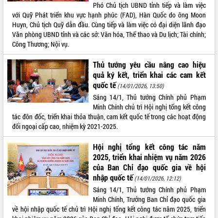
Phó Chủ tịch UBND tỉnh tiếp và làm việc
VIDEO
với Quỹ Phát triển khu vực hạnh phúc (FAD), Hàn Quốc do ông Moon
Huyn, Chủ tịch Quỹ dẫn đầu. Cùng tiếp và làm việc có đại diện lãnh đạo
Văn phòng UBND tỉnh và các sở: Văn hóa, Thể thao và Du lịch; Tài chính;
Công Thương; Nội vụ.
Thủ tướng yêu cầu nâng cao hiệu
quả ký kết, triển khai các cam kết
quốc tế
(14/01/2026, 13:50)
Sáng 14/1, Thủ tướng Chính phủ Phạm
Minh Chính chủ trì Hội nghị tổng kết công
Khám bệnh, cấp phát thuốc miễn phí
tác đôn đốc, triển khai thỏa thuận, cam kết quốc tế trong các hoạt động
và tặng quà người dân xã Cư Pui
đối ngoại cấp cao, nhiệm kỳ 2021-2025.
Hội nghị UBND tỉnh Đắk Lắk thường kỳ
tháng 7/2026
Hội nghị tổng kết công tác năm
Lễ truy tặng danh hiệu “Bà Mẹ Việt
2025, triển khai nhiệm vụ năm 2026
Nam Anh hùng” và trao Huân chương
của Ban Chỉ đạo quốc gia về hội
Lao động
nhập quốc tế
(14/01/2026, 12:12)
ALBUM ẢNH
UBND tỉnh Đắk Lắk triển khai nhiệm
Sáng 14/1, Thủ tướng Chính phủ Phạm
vụ 6 tháng cuối năm 2026
Minh Chính, Trưởng Ban Chỉ đạo quốc gia
Kỳ họp thứ Hai, Hội đồng nhân dân
về hội nhập quốc tế chủ trì Hội nghị tổng kết công tác năm 2025, triển
tỉnh khóa XI quyết nghị nhiều nội dung