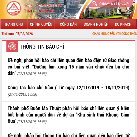
|
Vietnamese
English
TRANG CHỦ
CHÍNH QUYỀN
CÔNG DÂN
DOANH NGHIỆP
DU KHÁCH
Thứ sáu, 07/08/2026
CHÀO MỪNG ĐẾN VỚI CỔNG THÔNG TIN ĐIỆN
GIỚI THIỆU
THÔNG TIN BÁO CHÍ
LÃNH ĐẠO UBND TỈNH
Đề nghị phản hồi báo chí liên quan đến báo điện tử Giao thông
có bài viết: “Đường làm xong 15 năm vẫn chưa đền bù cho
TIN TỨC SỰ KIỆN
dân”
(22/11/2019, 14:06)
SỞ, BAN, NGÀNH
Công tác báo chí tuần ( Từ ngày 12/11/2019 - 18/11/2019)
(21/11/2019, 14:09)
UBND CÁC XÃ, PHƯỜNG
Thành phố Buôn Ma Thuột phản hồi báo chí liên quan ý kiến
THÔNG TIN CHỈ ĐẠO ĐIỀU HÀNH
bất bình của người dân về dự án “Khu sinh thái Không Gian
HỆ THỐNG VĂN BẢN
Xưa”
(21/11/2019, 14:06)
VĂN BẢN HĐND TỈNH
Đề nghị phản hồi thông tin báo chí liên quan đến báo điện tử