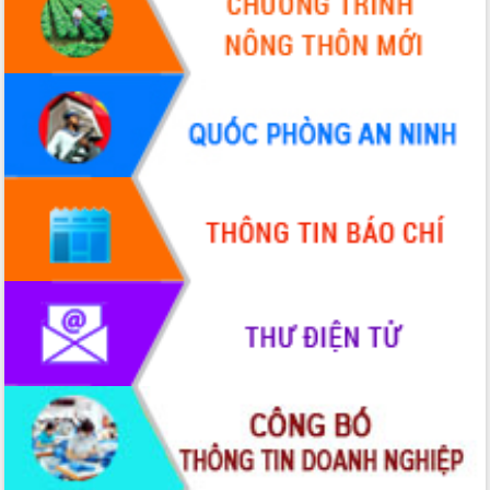
Hội thảo khoa học “Giải pháp thúc đẩy
phát triển nền kinh tế xanh tại tỉnh
Đắk Lắk”
Tăng cường giám sát, đôn đốc thực
hiện nhiệm vụ quản lý tài sản công
hàng tuần
Tháo gỡ những vướng mắc, đẩy mạnh
công tác cải cách thủ tục hành chính
tại Trung tâm Phục vụ hành chính
công tỉnh
Đắk Lắk: Tôn vinh 46 giải pháp tại Hội
thi Sáng tạo Kỹ thuật 2024 - 2025
Đắk Lắk rà soát, điều chỉnh Đề án 190
về phát triển nuôi trồng thủy sản
Phó Chủ tịch UBND tỉnh Đắk Lắk
Trương Công Thái kiểm tra thực địa
Dự án cao tốc Khánh Hòa - Buôn Ma
Thuột
Định vị cà phê Việt Nam như một “di
sản sống” trong dòng chảy toàn cầu