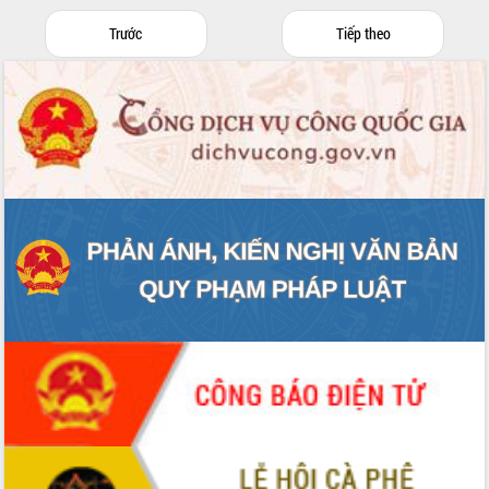
doanh nghiệp nhà nước
Hội nghị triển khai kết nối mạng
Trước
Tiếp theo
truyền số liệu chuyên dùng phục vụ cơ
quan Đảng, Nhà nước
Lễ phát động chuỗi hoạt động chung
tay làm sạch môi trường
Xã Ea Kar bước chuyển mình trong
công tác cải cách hành chính mô hình
mới
UBND tỉnh họp báo định kỳ tháng 4
năm 2026
Hội thảo khoa học “Giải pháp thúc đẩy
phát triển nền kinh tế xanh tại tỉnh
Đắk Lắk”
Tăng cường giám sát, đôn đốc thực
hiện nhiệm vụ quản lý tài sản công
hàng tuần
Tháo gỡ những vướng mắc, đẩy mạnh
công tác cải cách thủ tục hành chính
tại Trung tâm Phục vụ hành chính
công tỉnh