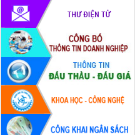
đến năm 2050
Phát động chiến dịch 30 ngày đêm
giải phóng mặt bằng Tuyến đường bộ
ven biển
Đắk Lắk nỗ lực thúc đẩy tăng trưởng
kinh tế từ 10% trở lên trong Quý
II/2026
Đắk Lắk ký kết thỏa thuận hợp tác về
chuyển đổi số giai đoạn 2026 – 2030
với Tập đoàn Bưu chính Viễn thông
Việt Nam
Thứ trưởng Bộ Y tế làm việc với tỉnh
Đắk Lắk về phát triển nhân lực y tế
cho trạm y tế cấp xã
Du lịch Đắk Lắk nâng tầm trải nghiệm
du khách thông qua Hệ thống cơ sở dữ
liệu và Bản đồ số
Tập huấn ứng dụng trí tuệ nhân tạo (AI)
trong thương mại điện tử năm 2026
Đoàn đại biểu Quốc hội tỉnh Đắk Lắk
trao đổi thông tin trước Kỳ họp thứ