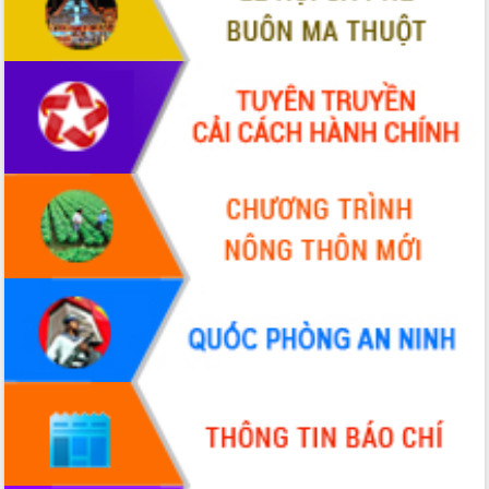
Đắk Lắk: Tôn vinh 46 giải pháp tại Hội
thi Sáng tạo Kỹ thuật 2024 - 2025
Đắk Lắk rà soát, điều chỉnh Đề án 190
về phát triển nuôi trồng thủy sản
Phó Chủ tịch UBND tỉnh Đắk Lắk
Trương Công Thái kiểm tra thực địa
Dự án cao tốc Khánh Hòa - Buôn Ma
Thuột
Định vị cà phê Việt Nam như một “di
sản sống” trong dòng chảy toàn cầu
Xây dựng nông thôn mới: Nâng cao đời
sống người dân từ những mô hình thiết
thực
Quyết liệt tháo gỡ vướng mắc, đẩy
nhanh tiến độ các dự án trọng điểm
trong Khu kinh tế Nam Phú Yên
Hòn Yến phát triển du lịch gắn với bảo
tồn biển
Lấy ý kiến điều chỉnh Quy hoạch tỉnh
Đắk Lắk thời kỳ 2021-2030, tầm nhìn