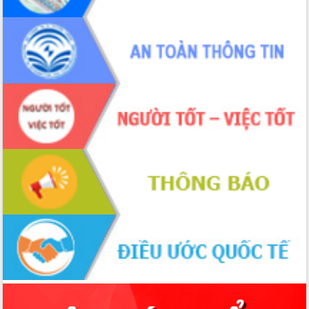
nhất, Quốc hội khóa XVI
Quyết liệt cải cách hành chính, khơi
thông nguồn lực phát triển
Nâng cao hiệu lực, hiệu quả HĐND
tỉnh thông qua hiện đại hóa hành chính
Xã Ea Phê gắn cải cách hành chính với
chuyển đổi số
Phó Chủ tịch Thường trực UBND tỉnh
Hồ Thị Nguyên Thảo làm việc tại Trung
tâm Phục vụ hành chính công xã Ea
Phê
Xây dựng nền hành chính số đồng
hành cùng nông dân dân, doanh nghiệp
Giai đoạn 2026-2030, Đắk Lắk phấn
đấu có 77% xã đạt chuẩn nông thôn
mới
Chuyển đổi số 'mở đường' cho nông
nghiệp Đắk Lắk tăng trưởng bứt phá
Triển khai đồng bộ đo đạc, lập hồ sơ
địa chính, hoàn thiện cơ sở dữ liệu đất
đai