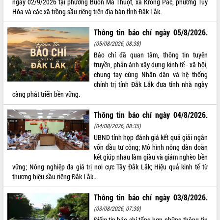
ngày 02/9/2026 tại phường Buôn Ma Thuột, xã Krông Pắc, phường Tuy
Hòa và các xã trồng sầu riêng trên địa bàn tỉnh Đắk Lắk.
ĐIỂM TIN VĂN BẢN
Thông tin báo chí ngày 05/8/2026.
QUY HOẠCH - KẾ HOẠCH
(05/08/2026, 08:38)
Báo chí đã quan tâm, thông tin tuyên
truyền, phản ánh xây dựng kinh tế - xã hội,
chung tay cùng Nhân dân và hệ thống
chính trị tỉnh Đắk Lắk đưa tỉnh nhà ngày
càng phát triển bền vững.
Thông tin báo chí ngày 04/8/2026.
(04/08/2026, 08:35)
UBND tỉnh họp đánh giá kết quả giải ngân
vốn đầu tư công; Mô hình nông dân đoàn
kết giúp nhau làm giàu và giảm nghèo bền
vững; Nông nghiệp đa giá trị nơi cực Tây Đắk Lắk; Hiệu quả kinh tế từ
thương hiệu sầu riêng Đắk Lắk...
Thông tin báo chí ngày 03/8/2026.
(03/08/2026, 07:30)
Điểm tin báo chí tổng hợp những thông tin