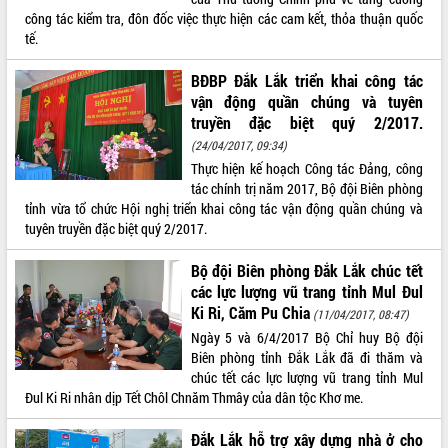
Lễ truy điệu và an táng hài cốt liệt sĩ
công tác kiểm tra, đôn đốc việc thực hiện các cam kết, thỏa thuận quốc
tại Nghĩa trang Liệt sĩ xã Sơn Hòa
tế.
Bàn giải pháp tháo gỡ khó khăn trong
BĐBP Đắk Lắk triển khai công tác
xuất khẩu sầu riêng và triển khai quy
THỐNG KÊ TRUY CẬP
vận động quần chúng và tuyên
định EUDR
truyền đặc biệt quý 2/2017.
Thứ trưởng Bộ Nông nghiệp và Môi
Hôm nay:
22533
(24/04/2017, 09:34)
trường Nguyễn Hoàng Hiệp khảo sát
Tất cả:
65998675
vùng trồng và doanh nghiệp đóng gói
Thực hiện kế hoạch Công tác Đảng, công
sầu riêng tại Đắk Lắk
tác chính trị năm 2017, Bộ đội Biên phòng
tỉnh vừa tổ chức Hội nghị triển khai công tác vận động quần chúng và
Trình diễn nghệ thuật chế biến các
tuyên truyền đặc biệt quý 2/2017.
món ăn từ sầu riêng
Đắk Lắk công bố Quy hoạch và xúc
Bộ đội Biên phòng Đắk Lắk chúc tết
tiến đầu tư tỉnh
các lực lượng vũ trang tỉnh Mul Đul
Ngành cá ngừ Đắk Lắk chủ động thích
Ki Ri, Căm Pu Chia
(11/04/2017, 08:47)
ứng để giữ vững thị trường xuất khẩu
Ngày 5 và 6/4/2017 Bộ Chỉ huy Bộ đội
Diễn đàn Kinh tế tư nhân Việt Nam đột
Biên phòng tỉnh Đắk Lắk đã đi thăm và
phá cơ chế - Hợp tác công tư
chúc tết các lực lượng vũ trang tỉnh Mul
Đề án 06 tạo bước ngoặt đột phá trong
Đul Ki Ri nhân dịp Tết Chôl Chnăm Thmây của dân tộc Khơ me.
cải cách hành chính tỉnh Đắk Lắk
Kết nối tour, đẩy mạnh chuyển đổi số
Đắk Lắk hỗ trợ xây dựng nhà ở cho