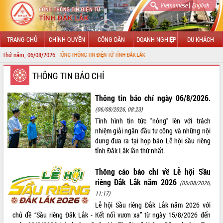
|
Vietnamese
English
TRANG CHỦ
CHÍNH QUYỀN
CÔNG DÂN
DOANH NGHIỆP
DU KHÁCH
Thứ năm, 06/08/2026
 MỪNG ĐẾN VỚI CỔNG THÔNG TIN ĐIỆN TỬ TỈNH ĐẮK LẮK
GIỚI THIỆU
THÔNG TIN BÁO CHÍ
LÃNH ĐẠO UBND TỈNH
Thông tin báo chí ngày 06/8/2026.
(06/08/2026, 08:23)
TIN TỨC SỰ KIỆN
Tình hình tin tức "nóng" lên với trách
nhiệm giải ngân đầu tư công và những nội
SỞ, BAN, NGÀNH
dung đưa ra tại họp báo Lễ hội sầu riêng
tỉnh Đắk Lắk lần thứ nhất.
UBND CÁC XÃ, PHƯỜNG
Thông cáo báo chí về Lễ hội Sầu
THÔNG TIN CHỈ ĐẠO ĐIỀU HÀNH
riêng Đắk Lắk năm 2026
(05/08/2026,
11:17)
HỆ THỐNG VĂN BẢN
Lễ hội Sầu riêng Đắk Lắk năm 2026 với
chủ đề “Sầu riêng Đắk Lắk - Kết nối vươn xa” từ ngày 15/8/2026 đến
VĂN BẢN HĐND TỈNH