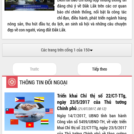
đáng chú ý về Đắk Lắk trên các cơ quan
VIDEO
báo chí chính thống, nổi bật là công tác
chỉ đạo, điều hành, phát triển ngành hàng
Loading the player...
nông sản, thu hút đầu tư, du lịch, an sinh xã hội và những câu chuyện
Lễ truy tặng danh hiệu “Bà Mẹ Việt
đẹp về con người, vùng đất Đắk Lắk.
Nam Anh hùng” và trao Huân chương
Lao động
UBND tỉnh Đắk Lắk triển khai nhiệm
Các trang trên cổng 1 của 150
vụ 6 tháng cuối năm 2026
Kỳ họp thứ Hai, Hội đồng nhân dân
tỉnh khóa XI quyết nghị nhiều nội dung
Trước
Tiếp theo
quan trọng
ALBUM ẢNH
Bí thư Tỉnh ủy Lương Nguyễn Minh
THÔNG TIN ĐỐI NGOẠI
Triết thăm, tặng quà người có công với
cách mạng
Triển khai Chỉ thị số 22/CT-TTg,
Rà soát, hoàn thiện hệ thống thiết chế
ngày 23/5/2017 của Thủ tướng
văn hóa, thể thao đáp ứng yêu cầu
Chính phủ
(21/07/2017, 08:12)
phát triển mới
Ngày 14/7/2017, UBND tỉnh ban hành
Thường trực HĐND tỉnh Đắk Lắk gặp
Công văn số 5459/UBND-TH, về việc triển
mặt Đoàn chuyên gia y tế TP. Hồ Chí
khai Chỉ thị số 22/CT-TTg, ngày 23/5/2017
Minh
của Thủ tướng Chính phủ về tăng cường
LIÊN KẾT WEB