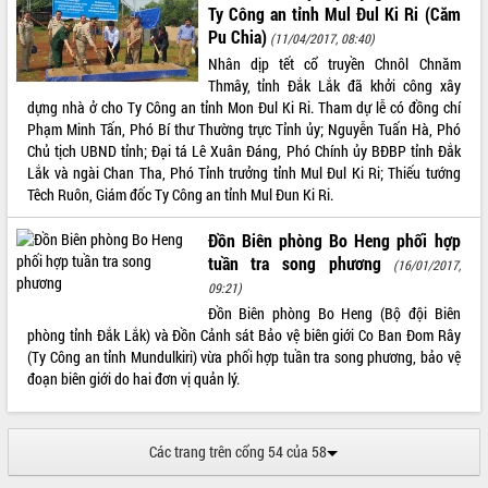
để phát triển du lịch Đắk Lắk
Ty Công an tỉnh Mul Đul Ki Ri (Căm
Pu Chia)
Khởi động Dự án Đầu tư xây dựng hạ
(11/04/2017, 08:40)
tầng kỹ thuật Cụm công nghiệp Tân
Nhân dịp tết cổ truyền Chnôl Chnăm
Tiến
Thmây, tỉnh Đắk Lắk đã khởi công xây
dựng nhà ở cho Ty Công an tỉnh Mon Đul Ki Ri. Tham dự lễ có đồng chí
Gặp mặt các cơ quan báo chí nhân Kỷ
Phạm Minh Tấn, Phó Bí thư Thường trực Tỉnh ủy; Nguyễn Tuấn Hà, Phó
niệm 101 năm Ngày Báo chí Cách
Chủ tịch UBND tỉnh; Đại tá Lê Xuân Đáng, Phó Chính ủy BĐBP tỉnh Đắk
mạng Việt Nam
Lắk và ngài Chan Tha, Phó Tỉnh trưởng tỉnh Mul Đul Ki Ri; Thiếu tướng
Đắk Lắk sơ kết 4 năm triển khai thực
Têch Ruôn, Giám đốc Ty Công an tỉnh Mul Đun Ki Ri.
hiện Đề án 06 của Chính phủ
Họp báo thông tin về Hội nghị Công bố
Đồn Biên phòng Bo Heng phối hợp
Quy hoạch và Xúc tiến đầu tư tỉnh Đắk
tuần tra song phương
(16/01/2017,
Lắk
09:21)
Khơi thông điểm nghẽn, đẩy nhanh
Đồn Biên phòng Bo Heng (Bộ đội Biên
giải ngân vốn khắc phục thiên tai
phòng tỉnh Đắk Lắk) và Đồn Cảnh sát Bảo vệ biên giới Co Ban Đom Rây
HĐND tỉnh thông qua điều chỉnh Quy
(Ty Công an tỉnh Mundulkiri) vừa phối hợp tuần tra song phương, bảo vệ
hoạch tỉnh thời kỳ 2021-2030
đoạn biên giới do hai đơn vị quản lý.
Hội thảo góp ý hồ sơ điều chỉnh quy
hoạch tỉnh Đắk Lắk thời kỳ 2021-2030,
tầm nhìn đến năm 2050
Các trang trên cổng 54 của 58
Nâng cao hiệu quả hoạt động của các